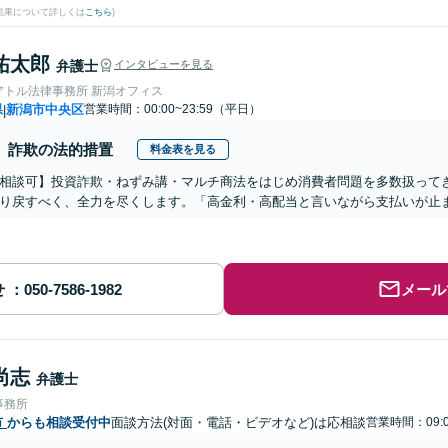
結果について詳しくは
こちら
)
祐太郎
弁護士
インタビューを見る
アトル法律事務所 新潟オフィス
県
新潟市中央区
営業時間：00:00~23:59（平日）
|
詐欺の法的措置
料金表を見る
相談可】投資詐欺・ねずみ講・マルチ商法をはじめ消費者問題を多数扱って
り戻すべく、全力を尽くします。「高金利・高配当と言いながら支払いが止
せ
メール
尚志
弁護士
事務所
市
からも相談受付中
面談方法(対面・電話・ビデオなど)は応相談
営業時間：09:0