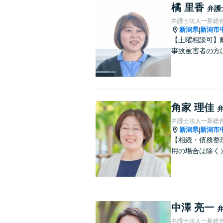
橘 里香
弁護
弁護士法人一新総
新潟県
新潟市
|
【土曜相談可】
事故被害者の方
角家 理佳
弁護士法人一新総
新潟県
新潟市
|
【相続・債務整
用の場合は除く
中澤 亮一
弁護士法人一新総合