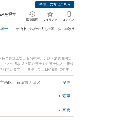
弁護士の方はこちら
&Aを探す
閲覧履歴
マイリスト
ログイン
弁護士
新潟市で詐欺の法的措置に強い弁護士
を持つ弁護士なども掲載中。詐欺・消費者問題
フィスの清水 祐太郎弁護士や弁護士法人一新総
目されています。『新潟市で土日や夜間に発生し
したい』『初回相談無料で詐欺の法的措置を法律
市西区、新潟市西蒲区
変更
変更
変更