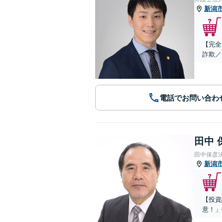
新潟
【完全
詐欺／
電話でお問い合わ
田中 
田中保彦
新潟
【投資
意！」