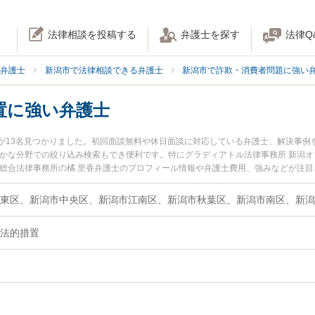
法律相談を投稿する
弁護士を探す
法律Q
弁護士
新潟市で法律相談できる弁護士
新潟市で詐欺・消費者問題に強い
置に強い弁護士
が13名見つかりました。初回面談無料や休日面談に対応している弁護士、解決事例
細かな分野での絞り込み検索もでき便利です。特にグラディアトル法律事務所 新潟オ
新総合法律事務所の橘 里香弁護士のプロフィール情報や弁護士費用、強みなどが注
に相談したい』『詐欺の法的措置のトラブル解決の実績豊富な近くの弁護士を検索
』などでお困りの相談者さんにおすすめです。
東区、新潟市中央区、新潟市江南区、新潟市秋葉区、新潟市南区、新潟
法的措置