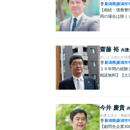
新潟県
新潟市
|
【相続・債務整
用の場合は除く
齋藤 裕
弁護
さいとうゆたか法
新潟県
新潟市
|
２６年間の経験
相談無料】【土
今井 慶貴
弁護士法人一新総
新潟県
新潟市
|
【顧問先企業3