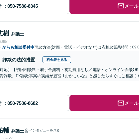
せ
メール
丈樹
弁護士
事務所
市
からも相談受付中
面談方法(対面・電話・ビデオなど)は応相談
営業時間：09:0
詐欺の法的措置
料金表を見る
対応】【初回相談料・着手金無料・初期費用なし／電話・オンライン面談OK、
資詐欺、FX詐欺事案の実績が豊富 ｢おかしいな」と感じたらすぐにご相談く
せ
メール
祐輔
弁護士
インタビューを見る
人エッグ