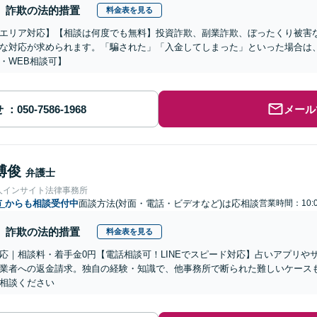
詐欺の法的措置
料金表を見る
エリア対応】【相談は何度でも無料】投資詐欺、副業詐欺、ぼったくり被害
な対応が求められます。「騙された」「入金してしまった」といった場合は
・WEB相談可】
せ
メール
博俊
弁護士
人インサイト法律事務所
市
からも相談受付中
面談方法(対面・電話・ビデオなど)は応相談
営業時間：10:0
詐欺の法的措置
料金表を見る
応｜相談料・着手金0円【電話相談可！LINEでスピード対応】占いアプリや
業者への返金請求。独自の経験・知識で、他事務所で断られた難しいケース
相談ください