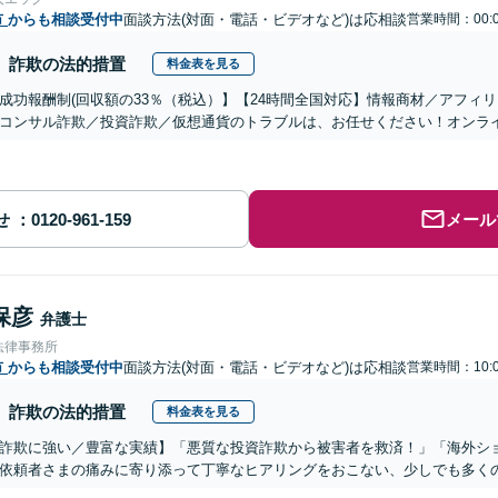
市
からも相談受付中
面談方法(対面・電話・ビデオなど)は応相談
営業時間：00:0
詐欺の法的措置
料金表を見る
成功報酬制(回収額の33％（税込）】【24時間全国対応】情報商材／アフィ
コンサル詐欺／投資詐欺／仮想通貨のトラブルは、お任せください！オンラ
せ
メール
保彦
弁護士
法律事務所
市
からも相談受付中
面談方法(対面・電話・ビデオなど)は応相談
営業時間：10:0
詐欺の法的措置
料金表を見る
詐欺に強い／豊富な実績】「悪質な投資詐欺から被害者を救済！」「海外シ
依頼者さまの痛みに寄り添って丁寧なヒアリングをおこない、少しでも多く