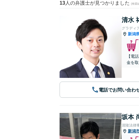
13
人の弁護士が見つかりました
(検索
清水 
グラディ
新潟
【電話
金を取
電話でお問い合わ
坂本 
清陵法律
新潟