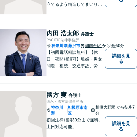
立てるよう精進してまいりま
す。借金問題／刑事事件／相
続問題／離婚問題／企業法務
など、幅広く対応可能。【地
域に根ざした弁護士】法律ト
内田 浩太郎
弁護士
ラブルでお悩みの方は、お気
PACIFIC法律事務所
軽にご相談ください。
神奈川県
藤沢市
湘南台駅
から徒歩0分
|
【初回電話相談無料】【休
詳細を見
日・夜間相談可】離婚・男女
る
問題、相続、交通事故、労働
問題、不動産、刑事事件、企
業法務など幅広い分野のご相
談に対応しております。ご相
談者様の想いや立場を丁寧に
國方 実
弁護士
くみ取り、最善の解決を目指
德永・國方法律事務所
して参ります。【湘南台駅0
相模大野駅
から徒歩7
神奈川
相模原市南
|
分】
県
区
分
初回法律相談30分まで無料。
詳細を見
土日対応可能。
る