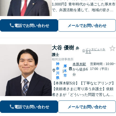
1,000円】青年時代から過ごした厚木市
で、弁護活動を通して、地域の皆さま
のお役に立ちたい。企業法務・不動
産・インターネット問題など幅広い分
電話でお問い合わせ
メールでお問い合わせ
野に対応可能です。【休日・夜間対
応】
大谷 優樹
弁
インタビューを
見る
護士
相州法律事務所
神
本厚木駅
営業時間：10:00~
厚
奈
17:00（平日）
から徒歩6
木
|
川
分
市
県
【本厚木駅5分】【丁寧なヒアリング】
【依頼者さまに寄り添う弁護士】依頼
者さまが「どういった問題で苦しんで
いるのか」「最終的にどのような未来
を望んでいるのか」を丁寧に伺い、最
電話でお問い合わせ
メールでお問い合わせ
善の解決策をご提案します。お気軽に