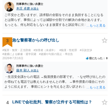
刑事事件に強い弁護士
本庄 卓磨
弁護士
ご不安かと思いますが、請求額の全額をそのまま負担することになる
とは限らず、事情によっては減額や分割での解決の余地があります。
もっとも、何も対応をしないまま放置すると訴訟等に発展してしまう
可能性がありますので、お早めに弁護士にご相談されることをおすす
めします。
3
急な警察署からの呼び出し
#冤罪・無実・正当防衛
#加害者（未成年）
#痴漢・性犯罪
#示談交渉
#逮捕による解雇・退学回避
#逮捕や勾留の阻止・準抗告
2026年7月16日
役にたった
8
刑事事件に強い弁護士
藤本 顯人
弁護士
・生活安全課からの電話 →痴漢捜査の部署です。 ・なぜ呼び出したの
か尋ねても電話では教えられませんとの事。 →事件捜査の場合にその
ように伝えます。 事前にヒントを与えると言い訳されるからです。 ・
満員電車の中でかなり女性と密着してしまった可能性があるとの心当
たり →やはり痴漢として疑われているのでは。 そもそも痴漢をやって
ないのであれば、何も疑われる筋合いは無いわけですし狼狽える必要
4
LINEで会社批判、警察が立件する可能性は？
はないですね。