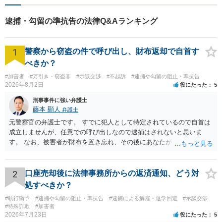
逮捕・勾留の準抗告の法律Q&Aランキング
1
警察から窃盗の件で呼び出し、財布返却で自首す
べきか？
#加害者
#万引き・窃盗罪
#示談交渉
#不起訴
#逮捕や勾留の阻止・準抗告
2026年8月2日
役にたった
5
刑事事件に強い弁護士
藤本 顯人
弁護士
元警察官の弁護士です。 すでに犯人として特定されているので自首は
成立しませんが、任意での呼び出しなので逮捕はされないと思いま
す。 なお、被害者が財布を置き忘れ、その後にあなたがトイレに入
り、再び被害者がトイレに戻ったら財布が無かったような事情がある
と言い逃れはかなり厳しいものと思います。
2
口座売却後に法律事務所からの返済通知、どう対
処すべきか？
#執行猶予
#逮捕や勾留の阻止・準抗告
#逮捕による解雇・退学回避
#示談交渉
#特殊詐欺
#加害者
2026年7月23日
役にたった
5