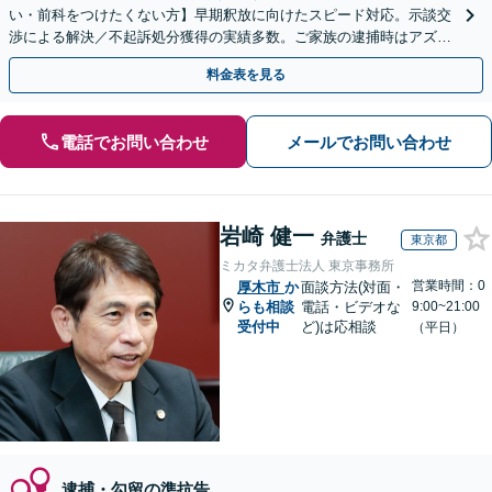
い・前科をつけたくない方】早期釈放に向けたスピード対応。示談交
渉による解決／不起訴処分獲得の実績多数。ご家族の逮捕時はアズモ
アにすぐご連絡を！【中国語対応可】
料金表を見る
電話でお問い合わせ
メールでお問い合わせ
岩崎 健一
弁護士
東京都
ミカタ弁護士法人 東京事務所
営業時間：0
厚木市
か
面談方法(対面・
らも相談
電話・ビデオな
9:00~21:00
受付中
ど)は応相談
（平日）
逮捕・勾留の準抗告