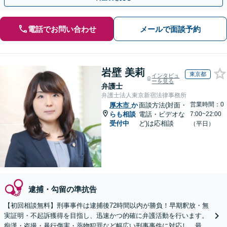
電話でお問い合わせ
メールで面談予約
岩壁 美莉
東京都
インタビュ
ーを見る
弁護士
弁護士法人東京新宿法律事務所
営業時間：0
厚木市
か
面談方法(対面・
らも相談
電話・ビデオな
7:00~22:00
受付中
ど)は応相談
（平日）
逮捕・勾留の準抗告
【初回相談無料】刑事事件は逮捕後72時間以内が勝負！早期釈放・無
実証明・不起訴獲得を目指し、迅速かつ的確に弁護活動を行います。
痴漢・盗撮・暴行傷害・薬物犯罪など幅広い刑事事件に対応し、最善