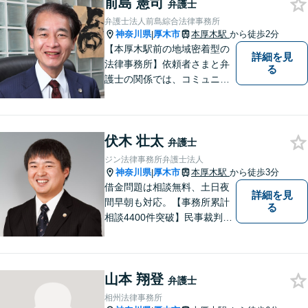
前島 憲司
男女問題
弁護士
弁護士法人前島綜合法律事務所
神奈川県
厚木市
本厚木駅
から徒歩2分
|
【本厚木駅前の地域密着型の
詳細を見
法律事務所】依頼者さまと弁
る
護士の関係では、コミュニケ
ーションの取りやすさを重
視！早期解決のためにまずは
ご相談ください。【電話・WE
伏木 壮太
B面談可】【本厚木駅1分】
弁護士
ジン法律事務所弁護士法人
神奈川県
厚木市
本厚木駅
から徒歩3分
|
借金問題は相談無料、土日夜
詳細を見
間早朝も対応。【事務所累計
る
相談4400件突破】民事裁判／
家事調停・審判／債務整理／
法人破産／相続／不貞トラブ
ル／離婚／男女問題
山本 翔登
弁護士
相州法律事務所