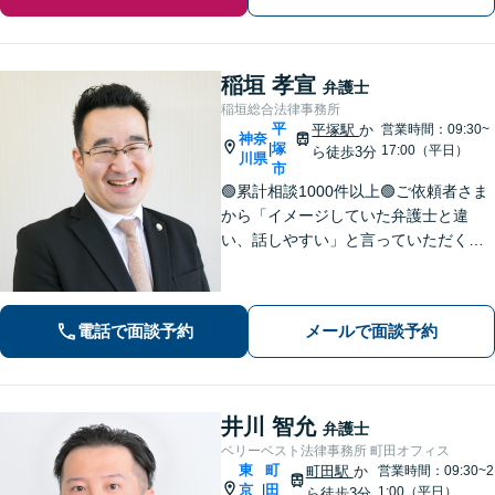
稲垣 孝宣
弁護士
稲垣総合法律事務所
平
平塚駅
か
営業時間：09:30~
神奈
塚
|
17:00（平日）
ら徒歩3分
川県
市
🟢累計相談1000件以上🟢ご依頼者さま
から「イメージしていた弁護士と違
い、話しやすい」と言っていただくこ
とも多くあります。ご依頼者さまを
「否定せず」、明るく前向きにコミュ
ニケーションをいたします！【債務整
電話で面談予約
メールで面談予約
理のご相談は何度でも無料】【平塚駅3
分】
井川 智允
弁護士
ベリーベスト法律事務所 町田オフィス
東
町
町田駅
か
営業時間：09:30~2
京
田
|
1:00（平日）
ら徒歩3分