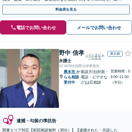
の解決を目指します【都庁前駅直結】【複数拠点あり】
料金表を見る
電話でお問い合わせ
メールでお問い合わせ
野中 信孝
東京都
インタビュ
ーを見る
弁護士
AZ MORE国際法律事務所
営業時間：0
厚木市
か
面談方法(対面・
らも相談
電話・ビデオな
9:00~21:00
受付中
ど)は応相談
（平日）
逮捕・勾留の準抗告
関東エリア対応【初回相談無料（30分）】【逮捕された・示談した