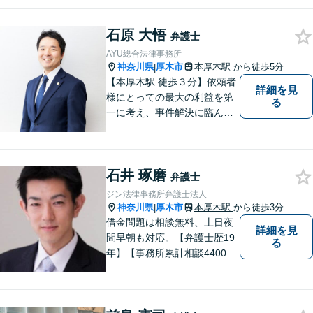
ご相談ください。【休日・夜間対応】
石原 大悟
弁護士
AYU総合法律事務所
神奈川県
厚木市
本厚木駅
から徒歩5分
|
【本厚木駅 徒歩３分】依頼者
詳細を見
様にとっての最大の利益を第
る
一に考え、事件解決に臨んで
おります。神奈川県央地域に
根差し、みなさまから選ばれ
るべき県内Ｎｏ１の法律事務
石井 琢磨
所を目指しております。
弁護士
ジン法律事務所弁護士法人
神奈川県
厚木市
本厚木駅
から徒歩3分
|
借金問題は相談無料、土日夜
詳細を見
間早朝も対応。【弁護士歴19
る
年】【事務所累計相談4400件
突破】民事裁判／家事調停・
審判／債務整理／法人破産／
相続／不貞トラブル／離婚／