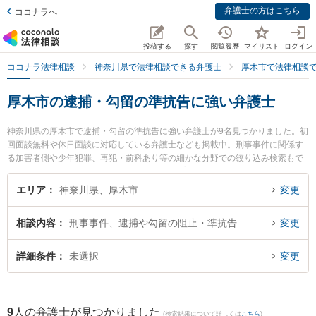
弁護士の方はこちら
ココナラへ
投稿する
探す
閲覧履歴
マイリスト
ログイン
ココナラ法律相談
神奈川県で法律相談できる弁護士
厚木市で法律相談
厚木市の逮捕・勾留の準抗告に強い弁護士
神奈川県の厚木市で逮捕・勾留の準抗告に強い弁護士が9名見つかりました。初
回面談無料や休日面談に対応している弁護士なども掲載中。刑事事件に関係す
る加害者側や少年犯罪、再犯・前科あり等の細かな分野での絞り込み検索もで
き便利です。特にAYU総合法律事務所の青山 謙佑弁護士や弁護士法人心 厚木法
律事務所の横江 利保弁護士、AYU総合法律事務所の白鳥 佑記弁護士のプロフィ
エリア
神奈川県、厚木市
変更
ール情報や弁護士費用、強みなどが注目されています。『厚木市で土日や夜間
に発生した逮捕・勾留の準抗告のトラブルを今すぐに弁護士に相談したい』
相談内容
刑事事件、逮捕や勾留の阻止・準抗告
変更
『逮捕・勾留の準抗告のトラブル解決の実績豊富な近くの弁護士を検索した
い』『初回相談無料で逮捕・勾留の準抗告を法律相談できる厚木市内の弁護士
に相談予約したい』などでお困りの相談者さんにおすすめです。
詳細条件
未選択
変更
9
人の弁護士が見つかりました
(検索結果について詳しくは
こちら
)