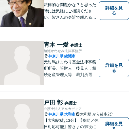
法律的な問題かな？と思った
詳細を見
時には気軽にご相談くださ
る
い。皆さんの身近で頼れる弁
護士を目指しています。
青木 一愛
弁護士
綾瀬かわせみ法律事務所
神奈川県
綾瀬市
|
元対馬ひまわり基金法律事務
詳細を見
所所長。管財人，後見人，相
る
続財産管理人等，裁判所選任
事件の実績も豊富です。
戸田 彰
弁護士
弁護士法人アルカディア
神奈川県
大和市
大和駅
から徒歩2分
|
【大和駅徒歩3分】【夜間／休
詳細を見
日対応可能】皆さまの御役に
る