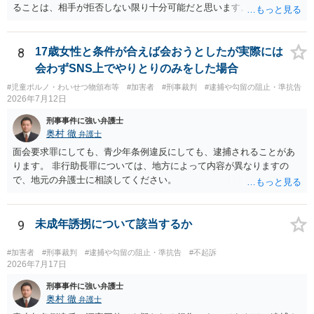
ることは、相手が拒否しない限り十分可能だと思います。 見積を出し
てもらって、それが妥当か（正規品の市場価格と大きく齟齬がない
か）、弁護士に法律相談において助言をもらえば足りるでしょう。
8
17歳女性と条件が合えば会おうとしたが実際には
会わずSNS上でやりとりのみをした場合
#児童ポルノ・わいせつ物頒布等
#加害者
#刑事裁判
#逮捕や勾留の阻止・準抗告
2026年7月12日
刑事事件に強い弁護士
奥村 徹
弁護士
面会要求罪にしても、青少年条例違反にしても、逮捕されることがあ
ります。 非行助長罪については、地方によって内容が異なりますの
で、地元の弁護士に相談してください。
9
未成年誘拐について該当するか
#加害者
#刑事裁判
#逮捕や勾留の阻止・準抗告
#不起訴
2026年7月17日
刑事事件に強い弁護士
奥村 徹
弁護士