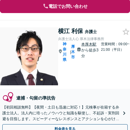
電話でお問い合わせ
横江 利保
弁護士
弁護士法人心 厚木法律事務所
神
本厚木駅
営業時間：09:00~
厚
奈
21:00（平日）
から徒歩3
木
|
川
分
市
県
逮捕・勾留の準抗告
【初回相談無料】【夜間・土日も迅速に対応！】元検事が在籍する弁
護士法人。法人内に培ったノウハウと知識を駆使し、不起訴・実刑回
避を目指します。スピーディーなレスポンスとアクションを心がけ、
最善の解決を目指します【電話相談可】
料金表を見る