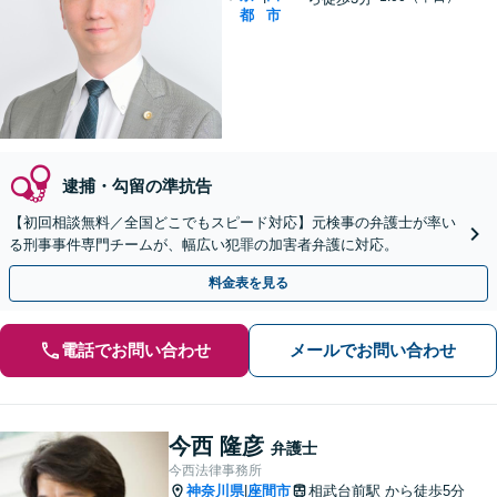
都
市
逮捕・勾留の準抗告
【初回相談無料／全国どこでもスピード対応】元検事の弁護士が率い
る刑事事件専門チームが、幅広い犯罪の加害者弁護に対応。
料金表を見る
電話でお問い合わせ
メールでお問い合わせ
今西 隆彦
弁護士
今西法律事務所
神奈川県
座間市
相武台前駅
から徒歩5分
|