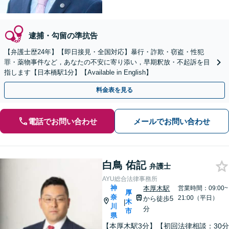
逮捕・勾留の準抗告
【弁護士歴24年】【即日接見・全国対応】暴行・詐欺・窃盗・性犯
罪・薬物事件など，あなたの不安に寄り添い，早期釈放・不起訴を目
指します【日本橋駅1分】【Available in English】
料金表を見る
電話でお問い合わせ
メールでお問い合わせ
白鳥 佑記
弁護士
AYU総合法律事務所
神
本厚木駅
営業時間：09:00~
厚
奈
21:00（平日）
から徒歩5
木
|
川
分
市
県
【本厚木駅3分】【初回法律相談：30分