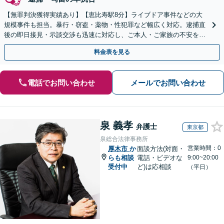
【無罪判決獲得実績あり】【恵比寿駅8分】ライブドア事件などの大
規模事件も担当。暴行・窃盗・薬物・性犯罪など幅広く対応。逮捕直
後の即日接見・示談交渉も迅速に対応し、ご本人・ご家族の不安を最
小限に抑えます。【初回相談可能】【WEB面談可能】
料金表を見る
電話でお問い合わせ
メールでお問い合わせ
泉 義孝
弁護士
東京都
泉総合法律事務所
営業時間：0
厚木市
か
面談方法(対面・
らも相談
電話・ビデオな
9:00~20:00
受付中
ど)は応相談
（平日）