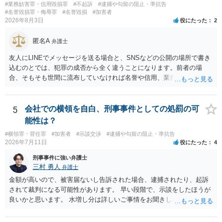
#業務妨害罪・信用毀損罪
#不起訴
#逮捕や勾留の阻止・準抗告
#名誉毀損罪・侮辱罪
#名誉毀損
#加害者
2026年8月3日
役にたった
2
匿名A
弁護士
友人にLINEでメッセージを送る場合と、SNSなどの公開の場所で書き
込むのとでは、犯罪の成否から全く違うことになります。前者の場
合、そもそも世間に流布していなければ名誉や信用、業務にかかる犯
罪は成立しないことになります。
5
会社での横領を自白、刑事事件としての処罰の可
能性は？
#横領罪・背任罪
#加害者
#示談交渉
#逮捕や勾留の阻止・準抗告
2026年7月11日
役にたった
4
刑事事件に強い弁護士
三村 勇人
弁護士
金額が高いので、被害届ないし告訴された場合、逮捕されたり、起訴
されて裁判になる可能性があります。 早い段階で、示談をしたほうが
良いかと思います。 水増し分は詳しいご事情をお聞きしなければお答
えできません。