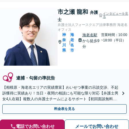
市之瀬 龍和
弁護
インタビューを見
る
士
弁護士法人フォースクエア法律事務所 海老名
オフィス
神
海
海老名駅
営業時間：10:00
奈
老
~18:00（平日）
から徒歩9
|
川
名
分
県
市
逮捕・勾留の準抗告
【相模原・海老名エリアの実績豊富】わいせつ事案の示談交渉、不起
訴獲得に実績あり！当日・夜間の相談にも可能な限り対応【弁護士男
女4人在籍】複数人の弁護士チームによるサポート【初回面談無料】
【完全個室で対応】
料金表を見る
電話でお問い合わせ
メールでお問い合わせ