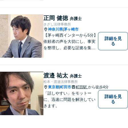
正岡 健徳
弁護士
きざし法律事務所
神奈川県
茅ヶ崎市
|
【茅ヶ崎西インターから5分】
詳細を見
依頼者の声を大切にし、事実
る
を整理し、必要な証拠を集め
て、紛争を解決するお手伝い
をします。 どんなご相談にも
親身に対応し、皆さまの少し
でも明るい未来のために尽力
渡邉 祐太
弁護士
しますのでご安心ください。
松本・渡邉法律事務所
【駐車場有】
東京都
町田市
町田駅
から徒歩4分
|
「話しやすい」をモットー
詳細を見
に、迅速に問題を解決してい
る
きます。