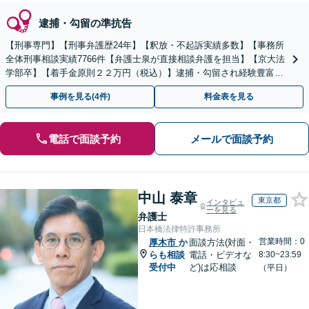
逮捕・勾留の準抗告
【刑事専門】【刑事弁護歴24年】【釈放・不起訴実績多数】【事務所
全体刑事相談実績7766件【弁護士泉が直接相談弁護を担当】【京大法
学部卒】【着手金原則２２万円（税込）】逮捕・勾留され経験豊富な
弁護士をお探しの方は弁護士泉にご相談ください。
事例を見る(4件)
料金表を見る
電話で面談予約
メールで面談予約
中山 泰章
東京都
インタビュ
ーを見る
弁護士
日本橋法律特許事務所
営業時間：0
厚木市
か
面談方法(対面・
らも相談
電話・ビデオな
8:30~23:59
受付中
ど)は応相談
（平日）