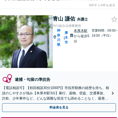
9件中 1-9件を表示
青山 謙佑
弁護士
AYU総合法律事務所
神
本厚木駅
営業時間：09:00~
厚
奈
18:00（平日）
から徒歩5
木
|
川
分
市
県
逮捕・勾留の準抗告
【電話相談可】【初回相談30分1000円】市役所勤務の経歴を持ち、相
談のしやすさが強み【本厚木駅3分】暴行、薬物、窃盗、交通事故、
詐欺、少年事件など。どんな困難な状況でも諦めることなく、最善の
解決を目指してまいります
料金表を見る