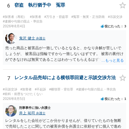
6
窃盗 執行猶予中 冤罪
#加害者（再犯）
#加害者
#万引き・窃盗罪
#冤罪・無実・正当防衛
#示談交渉
#逮捕や勾留の阻止・準抗告
2026年8月4日
役にたった
3
鬼沢 健士
弁護士
売った商品と被害品が一致しているとなると、かなり弁解が苦しいで
しょうが、 被害品は指輪ですから一致しないはずです。 被害の裏付け
ができなければ無実であることはわかってもらえるはずです。
7
レンタル品売却による横領罪回避と示談交渉方法
#示談交渉
#加害者
#不起訴
#横領罪・背任罪
#逮捕や勾留の阻止・準抗告
#前科・前歴をつけたくない
2026年8月5日
役にたった
1
刑事事件に強い弁護士
井上 祐司
弁護士
レンタルをした会社がどこか分かりませんが、借りていたものを無断
で売却したことに関しての被害弁償を弁護士に依頼せずに個人で進め