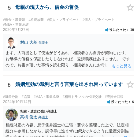
5
母親の現夫から、借金の督促
#借金・浪費癖
#相続放棄
#個人・プライベート
#個人・プライベート
#M&A・事業承継
2020年7月27日
役にたった
10
村山 大基
弁護士
まず、大前提として使途がどうあれ、相談者さん自身が契約したり、
お母様の債務を保証したりしなければ、返済義務はありません。 です
ので、お書き頂いた事情を読む限り、相談者さんにお母様の現夫への
返済義務はありません。 対応としては、 ・督促状を放っておく（相手
も法律相談に行けば同趣旨のことを回答されるので、裁判まではしな
いと思います） ・借りたのは母なので、私は支払いませんと伝える あ
6
婚姻無効の裁判と言う言葉を出され困っています
たりが良いと思います。
#遺産分割
#協議
#M&A・事業承継
#相続トラブルの代理交渉
#売掛金回収
2024年10月14日
役にたった
5
相続・遺言に強い弁護士
髙橋 俊太
弁護士
相続財産の内容、息子側弁護士の主張・要求を整理した上で、法定相
続分を参照しながら、調停等に進まずに解決できるように遺産分割協