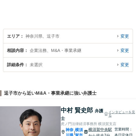
エリア
神奈川県、逗子市
変更
相談内容
企業法務、M&A・事業承継
変更
詳細条件
未選択
変更
逗子市から近いM&A・事業承継に強い弁護士
中村 賢史郎
弁護
インタビューを見
る
士
虎ノ門法律経済事務所 横須賀支店
横須賀中央駅
営業時間：
神奈
横須
|
川県
賀市
本日定休日
から徒歩7分