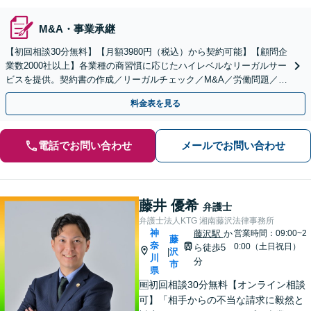
M&A・事業承継
【初回相談30分無料】【月額3980円（税込）から契約可能】【顧問企
業数2000社以上】各業種の商習慣に応じたハイレベルなリーガルサー
ビスを提供。契約書の作成／リーガルチェック／M&A／労働問題／知
的財産等、お任せください【他士業連携可能】
料金表を見る
電話でお問い合わせ
メールでお問い合わせ
藤井 優希
弁護士
弁護士法人KTG 湘南藤沢法律事務所
神
藤沢駅
か
営業時間：09:00~2
藤
奈
0:00（土日祝日）
ら徒歩5
沢
|
川
分
市
県
🆓初回相談30分無料【オンライン相談
可】「相手からの不当な請求に毅然と