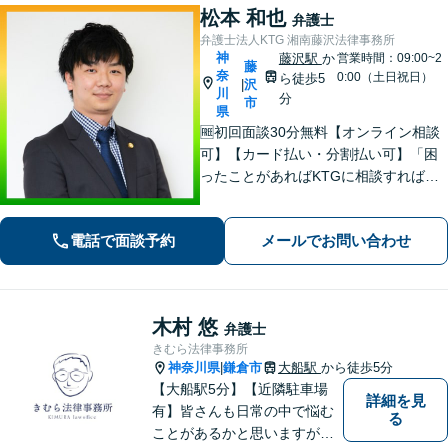
松本 和也
弁護士
弁護士法人KTG 湘南藤沢法律事務所
神
藤沢駅
か
営業時間：09:00~2
藤
奈
0:00（土日祝日）
ら徒歩5
沢
|
川
分
市
県
🆓初回面談30分無料【オンライン相談
可】【カード払い・分割払い可】「困
ったことがあればKTGに相談すれば安
心」と思っていただけるような、ワン
ストップサービスを提供しています。
電話で面談予約
メールでお問い合わせ
お気軽にご相談ください。
木村 悠
弁護士
きむら法律事務所
神奈川県
鎌倉市
大船駅
から徒歩5分
|
【大船駅5分】【近隣駐車場
詳細を見
有】皆さんも日常の中で悩む
る
ことがあるかと思いますが、