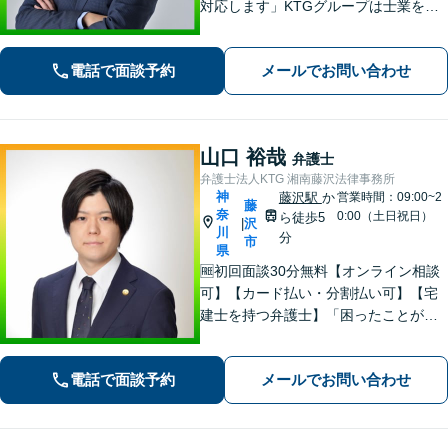
対応します」KTGグループは士業を中
心とした専門家集団です。ワンストッ
プ対応で迅速な解決を目指します。ま
電話で面談予約
メールでお問い合わせ
ずはお気軽にご相談ください【カード
払い・分割払い可】
山口 裕哉
弁護士
弁護士法人KTG 湘南藤沢法律事務所
神
藤沢駅
か
営業時間：09:00~2
藤
奈
0:00（土日祝日）
ら徒歩5
沢
|
川
分
市
県
🆓初回面談30分無料【オンライン相談
可】【カード払い・分割払い可】【宅
建士を持つ弁護士】「困ったことがあ
ればKTGに相談すれば安心」と思って
いただけるような、ワンストップサー
電話で面談予約
メールでお問い合わせ
ビスを提供しています。お気軽にご相
談ください。