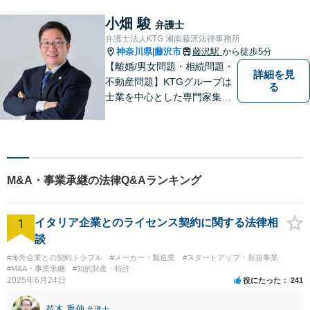
題にも対応可能◎【法テラス
可】【女性弁護士在籍】
小畑 駿
弁護士
弁護士法人KTG 湘南藤沢法律事務所
神奈川県
藤沢市
藤沢駅
から徒歩5分
|
【離婚/男女問題・相続問題・
詳細を見
不動産問題】KTGグループは
る
士業を中心とした専門家集団
です。「困ったことがあればK
TGに相談すれば安心」と思っ
ていただけるような、ワンス
トップサービスを提供してい
ます。【WEB相談可】【カー
M&A・事業承継の法律Q&Aランキング
ド払い・分割払い可】
1
イタリア企業とのライセンス契約に関する法律相
談
#海外企業との契約トラブル
#メーカー・製造業
#スタートアップ・新規事業
#M&A・事業承継
#知的財産・特許
2025年6月24日
役にたった
241
並木 重伸
弁護士