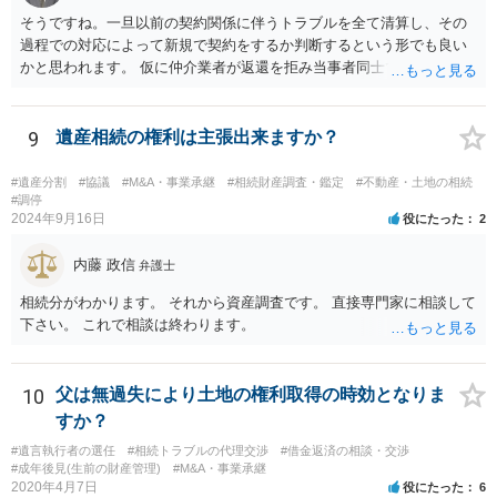
そうですね。一旦以前の契約関係に伴うトラブルを全て清算し、その
過程での対応によって新規で契約をするか判断するという形でも良い
かと思われます。 仮に仲介業者が返還を拒み当事者同士での解決が困
難となった場合は個別に弁護士に相談されると良いでしょう。
9
遺産相続の権利は主張出来ますか？
#遺産分割
#協議
#M&A・事業承継
#相続財産調査・鑑定
#不動産・土地の相続
#調停
2024年9月16日
役にたった
2
内藤 政信
弁護士
相続分がわかります。 それから資産調査です。 直接専門家に相談して
下さい。 これで相談は終わります。
10
父は無過失により土地の権利取得の時効となりま
すか？
#遺言執行者の選任
#相続トラブルの代理交渉
#借金返済の相談・交渉
#成年後見(生前の財産管理)
#M&A・事業承継
2020年4月7日
役にたった
6