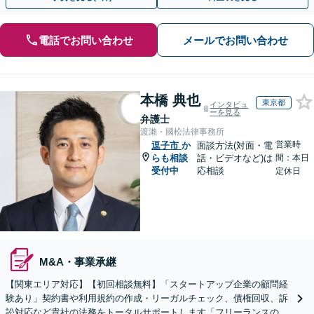
電話でお問い合わせ
メールでお問い合わせ
本橋 典也
東京都
インタビュ
ーを見る
弁護士
渡瀨・國松法律事務所
営業時
逗子市
か
面談方法(対面・電
らも相談
話・ビデオなど)は
間：本日
受付中
応相談
定休日
M&A・事業承継
【関東エリア対応】【初回相談無料】「スタートアップ企業の顧問経
験あり」契約書や利用規約の作成・リーガルチェック、債権回収、訴
訟対応など貴社の法務をトータルサポートします「フリーランスの顧