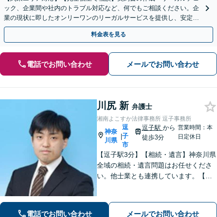
ック、企業間や社内のトラブル対応など、何でもご相談ください。企
業の現状に即したオンリーワンのリーガルサービスを提供し、安定し
た経営をサポートいたします。【電話・WEB面談可】
料金表を見る
電話でお問い合わせ
メールでお問い合わせ
川尻 新
弁護士
湘南よこすか法律事務所 逗子事務所
逗
逗子駅
から
営業時間：本
神奈
子
|
日定休日
徒歩3分
川県
市
【逗子駅3分】【相続・遺言】神奈川県
全域の相続・遺言問題はお任せくださ
い。他士業とも連携しています。【離
婚・男女問題】豊富な実績が強み。女
性弁護士も所属している事務所です。
【初回面談無料】【夜間・休日は予約
電話でお問い合わせ
メールでお問い合わせ