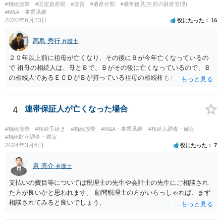
#相続放棄
#固定資産税
#遺言
#遺産分割
#成年後見(生前の財産管理)
る扶養義務は配偶者や子に対する扶養義務に比べて弱いものです。 生
#M&A・事業承継
まれてすぐ両親が離婚し、その後会っていなかったという事情も、扶
2020年6月23日
役にたった
16
養義務の順位を下げる一つの理由になります。
高島 秀行
弁護士
２０年以上前に祖母が亡くなり、その後にＢが今年亡くなっているの
で 祖母の相続人は、母とＢで、Ｂがその後に亡くなっているので、Ｂ
の相続人であるＥＣＤがＢが持っている祖母の相続権も相続すること
となります。 したがって、遺産分割協議するにも、相続放棄するにも
Ｅも行う必要があります。 Ｂの配偶者であるＥは常にＢの相続人とな
ります。
4
連帯保証人が亡くなった場合
#相続放棄
#相続手続き
#相続放棄
#M&A・事業承継
#相続人調査・確定
#相続財産調査・鑑定
2024年3月6日
役にたった
7
泉 亮介
弁護士
支払いの費目等については税理士の先生や会計士の先生にご相談され
た方が良いかと思われます。 顧問税理士の方がいらっしゃれば、まず
相談されてみると良いでしょう。