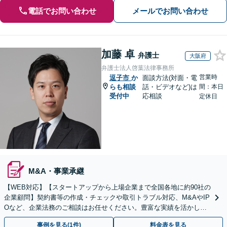
電話でお問い合わせ
メールでお問い合わせ
加藤 卓
弁護士
大阪府
弁護士法人啓葉法律事務所
営業時
逗子市
か
面談方法(対面・電
らも相談
話・ビデオなど)は
間：本日
受付中
応相談
定休日
M&A・事業承継
【WEB対応】【スタートアップから上場企業まで全国各地に約90社の
企業顧問】契約書等の作成・チェックや取引トラブル対応、M&AやIP
Oなど、企業法務のご相談はお任せください。豊富な実績を活かし的
確に対応を進めてまいります。
事例を見る(1件)
料金表を見る