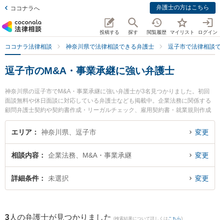
弁護士の方はこちら
ココナラへ
投稿する
探す
閲覧履歴
マイリスト
ログイン
ココナラ法律相談
神奈川県で法律相談できる弁護士
逗子市で法律相談
逗子市のM&A・事業承継に強い弁護士
神奈川県の逗子市でM&A・事業承継に強い弁護士が3名見つかりました。初回
面談無料や休日面談に対応している弁護士なども掲載中。企業法務に関係する
顧問弁護士契約や契約書作成・リーガルチェック、雇用契約書・就業規則作成
等の細かな分野での絞り込み検索もでき便利です。特に湘南よこすか法律事務
所 逗子事務所の川尻 新弁護士や逗子法律事務所の手島 万里弁護士、逗子税務
エリア
神奈川県、逗子市
変更
法律会計事務所の和田 和純弁護士のプロフィール情報や弁護士費用、強みなど
が注目されています。『逗子市で土日や夜間に発生したM&A・事業承継のトラ
相談内容
企業法務、M&A・事業承継
変更
ブルを今すぐに弁護士に相談したい』『M&A・事業承継のトラブル解決の実績
豊富な近くの弁護士を検索したい』『初回相談無料でM&A・事業承継を法律相
談できる逗子市内の弁護士に相談予約したい』などでお困りの相談者さんにお
詳細条件
未選択
変更
すすめです。
3
人の弁護士が見つかりました
(検索結果について詳しくは
こちら
)