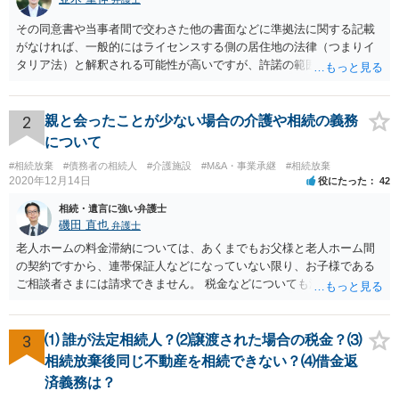
その同意書や当事者間で交わさた他の書面などに準拠法に関する記載
がなければ、一般的にはライセンスする側の居住地の法律（つまりイ
タリア法）と解釈される可能性が高いですが、許諾の範囲が日本国内
に限定されているなどの事情がある場合には、日本法となる可能性も
あります。 なお、仮に日本法になるとしても、新しい会社との間で契
約が有効かどうかは、ライセンスされた権利の種類（著作権、商標
2
親と会ったことが少ない場合の介護や相続の義務
権、特許権など）や契約の時期などを見て判断する必要があります。
について
いずれにせよ具体的事情が分からないと確定的な回答は難しいと思わ
#相続放棄
#債務者の相続人
#介護施設
#M&A・事業承継
#相続放棄
れますので、弁護士に直接相談されることをお勧めします。
2020年12月14日
役にたった
42
相続・遺言に強い弁護士
磯田 直也
弁護士
老人ホームの料金滞納については、あくまでもお父様と老人ホーム間
の契約ですから、連帯保証人などになっていない限り、お子様である
ご相談者さまには請求できません。 税金などについても滞納している
のはお父様ですから、お子様に請求が来ることはありません。 生活保
護受給の際に扶養できないかという連絡が役所から来ますが、できな
い旨回答すればそれまでです。 相続が開始した場合については先述の
3
⑴ 誰が法定相続人？⑵譲渡された場合の税金？⑶
通りです。 民法上の扶養義務はご相談者さまがお考えのほど強いもの
相続放棄後同じ不動産を相続できない？⑷借金返
ではありません。 あくまでも、余力の範囲で認められるものです。 親
済義務は？
の介護は子供がみるという民法の条文はありません。 また、親に対す