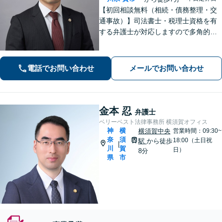
【初回相談無料（相続・債務整理・交
通事故）】司法書士・税理士資格を有
する弁護士が対応しますので多角的な
専門知識から問題解決が可能です。各
種士業の所属する創業50年国内最大規
模の法律事務所として質の高いワンス
電話でお問い合わせ
メールでお問い合わせ
トップ型のリーガルサービスを提供し
ます。
金本 忍
弁護士
ベリーベスト法律事務所 横須賀オフィス
神
横
横須賀中央
営業時間：09:30~
奈
須
18:00（土日祝
駅
から徒歩
|
川
賀
日）
8分
県
市