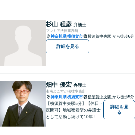
まず誰かに相談してみるとい
うことで解決の糸口が見つか
るかもしれません。地域の
方々により良い法律サービス
杉山 程彦
弁護士
を届けていきたいと思いま
プレミア法律事務所
す。 ぜひご相談ください。
神奈川県
横須賀市
横須賀中央駅
から徒歩6分
|
詳細を見る
畑中 優宏
弁護士
湘南よこすか法律事務所
神奈川県
横須賀市
横須賀中央駅
から徒歩5分
|
【横須賀中央駅5分】【休日・
詳細を見
夜間可】地域密着型の弁護士
る
として活動し続けて10年！豊
富な弁護経験と信頼を持つ弁
護士。他士業連携で高度な問