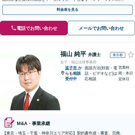
問対応／顧問契約月額1万円～」【休日・夜間相談可】
料金表を見る
電話でお問い合わせ
メールでお問い合わせ
福山 純平
弁護士
東京都
金子・福山法律事務所
営業時
逗子市
か
面談方法(対面・電
らも相談
話・ビデオなど)は
間：本日
受付中
応相談
定休日
M&A・事業承継
【東京・埼玉・千葉・神奈川エリア対応】契約書作成・審査、労務、