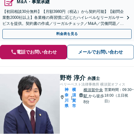
M&A・事業承継
【初回相談30分無料】【月額3980円（税込）から契約可能】【顧問企
業数2000社以上】各業種の商習慣に応じたハイレベルなリーガルサー
ビスを提供。契約書の作成／リーガルチェック／M&A／労働問題／知
的財産等、お任せください【他士業連携可能】
料金表を見る
電話でお問い合わせ
メールでお問い合わせ
野嵜 淳介
弁護士
ベリーベスト法律事務所 横須賀オフィス
神
横
横須賀中央
営業時間：09:30~
奈
須
18:00（土日祝
駅
から徒歩
|
川
賀
日）
8分
県
市