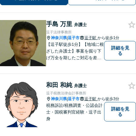
で対応可】【法テラス可】
手島 万里
弁護士
逗子法律事務所
神奈川県
逗子市
逗子駅
から徒歩1分
|
【逗子駅徒歩1分】【地域に根
詳細を見
ざした弁護士】事案を掘り下
る
げ万全を期したご対応を差し
上げることがモットーです。
相続問題／離婚問題／不動産
問題／労働問題／交通事故な
和田 和純
ど、幅広く対応可能。【明確
弁護士
な料金体系】１件１件ていね
逗子税務法律会計事務所
いに対応させて頂きます。ご
神奈川県
逗子市
逗子駅
から徒歩3分
|
連絡ください。
税務訴訟/税務調査・公認会計
詳細を見
士・国税審判官経験・逗子出
る
身