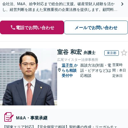
会社法、M&A、紛争対応まで総合的に支援。破産管財人経験を活か
し、経営判断を踏まえた実務重視の企業法務を提供します。顧問料も
相談内容・事業規模に応じて柔軟に対応可能【完全個室】
電話でお問い合わせ
メールでお問い合わせ
室谷 和宏
弁護士
東京都
広尾マイスター法律事務所
営業時
逗子市
か
面談方法(対面・電
らも相談
話・ビデオなど)は
間：本日
受付中
応相談
定休日
M&A・事業承継
【関東エリア対応】【完全個室で相談】契約書の作成・リーガルチェ