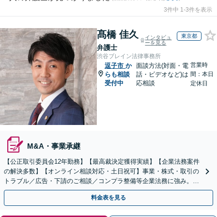
3件中 1-3件を表示
髙橋 佳久
東京都
インタビュ
ーを見る
弁護士
渋谷ブレイン法律事務所
営業時
逗子市
か
面談方法(対面・電
らも相談
話・ビデオなど)は
間：本日
受付中
応相談
定休日
M&A・事業承継
【公正取引委員会12年勤務】【最高裁決定獲得実績】【企業法務案件
の解決多数】【オンライン相談対応・土日祝可】事業・株式・取引の
トラブル／広告・下請のご相談／コンプラ整備等企業法務に強み。株
式の相続／誹謗中傷対策／不動産問題まで幅広く対応！
料金表を見る