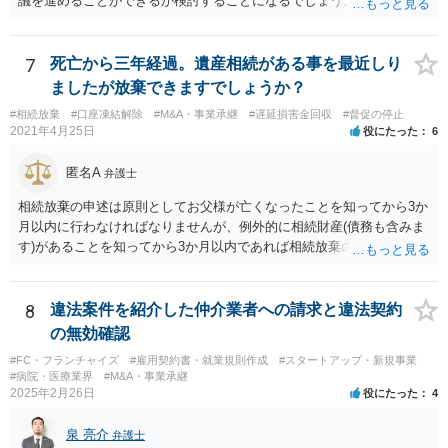
議を進めることができるか検討することになるでしょう。少なくとも
現時点で、【会社(現在私が取締役になりました)は要らないから全ての
遺産をまとめて現金でくれ】という要求に応じる必要はありません。
7
死亡から三年経過。遺産相続がある事を最近しり
ましたが放棄できますでしょうか？
#相続放棄
#口座凍結解除
#M&A・事業承継
#遅延損害金回収
#督促の停止
2021年4月25日
役にたった
6
匿名A
弁護士
相続放棄の申述は原則としてお父様が亡くなったことを知ってから3か
月以内に行わなければなりませんが、例外的に相続財産(債務も含みま
す)があることを知ってから3か月以内であれば相続放棄の申述が認め
られる可能性もありますので、通知が届いたのが3か月以内の話なので
したら、早急に家裁に行って相続放棄の申述をしたい旨告げて必要な
書類を提出されることをおすすめいたします。 なお、お父様の債務が
8
違法案件を紹介した仲介業者への請求と違法契約
他にもあるかもしれないというリスクを考えますと、相続放棄の申述
の無効確認
にあたっては、法テラスの無料相談等を利用して弁護士に相談するこ
#FC・フランチャイズ
#雇用契約書・就業規則作成
#スタートアップ・新規事業
とも十分考えられるかと存じます。また、ご記載いただいた事実関係
#病院・医療業界
#M&A・事業承継
を拝見するかぎり、再婚相手のかたは既に相続放棄をされている可能
2025年2月26日
役にたった
4
性があるかもしれません。
泉 亮介
弁護士