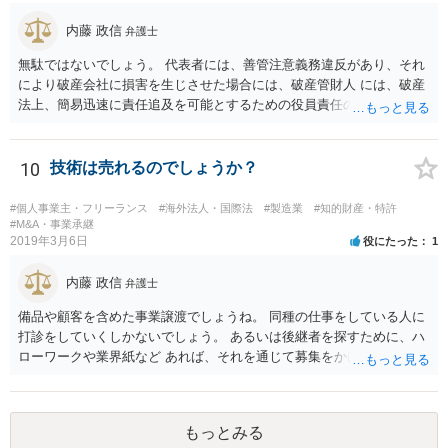
内藤 政信
弁護士
無駄ではないでしょう。 代表者には、善管注意義務違反があり、それ
により破産会社に損害を生じさせた場合には、破産管財人 には、破産
法上、簡易迅速に責任追及を可能とするための役員責任の査定申立て
の手続が用意されてい るからです。（破産法178条）。
10
技術は売れるのでしょうか？
#個人事業主・フリーランス
#海外法人・国際法
#製造業
#知的財産・特許
#M&A・事業承継
2019年3月6日
役にたった
1
内藤 政信
弁護士
備品や顧客を含めた事業譲渡でしょうね。 同種の仕事をしている人に
打診をしていくしかないでしょう。 あるいは後継者を探すために、ハ
ローワークや業界紙など あれば、それを通じて募集をかけてみるか。
もっとみる