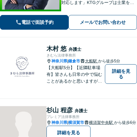
対応します」KTGグループは士業を中
心とした専門家集団です。ワンストッ
プ対応で迅速な解決を目指します。ま
電話で面談予約
メールでお問い合わせ
ずはお気軽にご相談ください【カード
払い・分割払い可】
木村 悠
弁護士
きむら法律事務所
神奈川県
鎌倉市
大船駅
から徒歩5分
|
【大船駅5分】【近隣駐車場
詳細を見
有】皆さんも日常の中で悩む
る
ことがあるかと思いますが、
まず誰かに相談してみるとい
うことで解決の糸口が見つか
るかもしれません。地域の
方々により良い法律サービス
杉山 程彦
弁護士
を届けていきたいと思いま
プレミア法律事務所
す。 ぜひご相談ください。
神奈川県
横須賀市
横須賀中央駅
から徒歩6分
|
詳細を見る