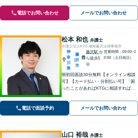
電話でお問い合わせ
メールでお問い合わせ
松本 和也
弁護士
弁護士法人KTG 湘南藤沢法律事務所
神
藤沢駅
か
営業時間：09:00~2
藤
奈
0:00（土日祝日）
ら徒歩5
沢
|
川
分
市
県
🆓初回面談30分無料【オンライン相談
可】【カード払い・分割払い可】「困
ったことがあればKTGに相談すれば安
心」と思っていただけるような、ワン
ストップサービスを提供しています。
電話で面談予約
メールでお問い合わせ
お気軽にご相談ください。
山口 裕哉
弁護士