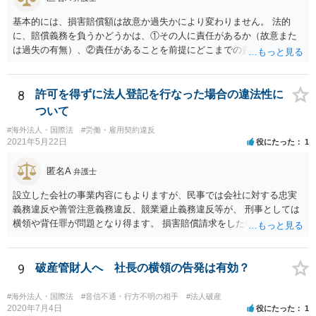
基本的には、損害賠償額は故意か過失かにより変わりません。 法的
に、賠償義務を負うかどうかは、①その人に責任があるか（故意また
は過失の有無）、②責任があることを前提にどこまでの責任を負うべ
きか（因果関係）、という流れになっていることから、別の議論です
（厳密には、②の話の中で責任の範囲を問う過程で主観面も見るする
ので事案次第ではありますが。）。 また、海外での損害の発生の場合
8
許可を得ずに法人登記を行なった場合の違法性に
には、まずどの法を適用するのかの問題があるので、どの国の損害で
ついて
生じた損害で、その問題に何法が適用されるのか、の判断が先行する
#海外法人・国際法
#労働・雇用契約違反
ので、事案聞かないことにはなんともといったところです。
2021年5月22日
役にたった
1
匿名A
弁護士
設立した会社の事業内容にもよりますが、民事では会社に対する忠実
義務違反や善管注意義務違反、競業避止義務違反等が、 刑事としては
横領や背任罪が問題となり得ます。 損害賠償請求をしたいのか、刑事
事件として警察に捜査してもらいたいのか、取締役を解任したいのか
等、ご希望によって進め方や必要な証拠が変わってきますので、速や
かにお近くの法律事務所に直接ご相談いただくことをおすすめいたし
9
破産管財人へ 社長の横領の告発は有効？
ます。
#海外法人・国際法
#音信不通・行方不明の相手
#法人破産
2020年7月4日
役にたった
1