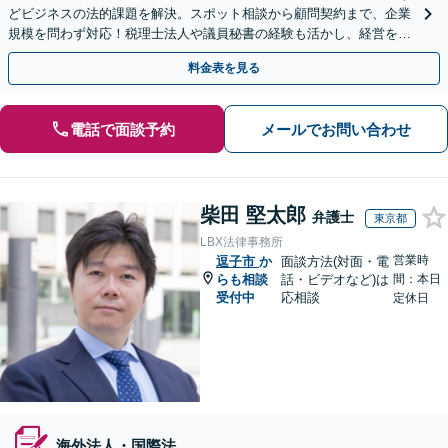
どビジネスの法的課題を解決。スポット相談から顧問契約まで、企業
規模を問わず対応！税理士法人や議員秘書の経験も活かし、経営を法
務面から支えます【夜間や休日相談可｜オンライン相談可】
料金表を見る
電話で面談予約
メールでお問い合わせ
柴田 堅太郎
弁護士
東京都
LBX法律事務所
営業時
逗子市
か
面談方法(対面・電
らも相談
話・ビデオなど)は
間：本日
受付中
応相談
定休日
海外法人・国際法