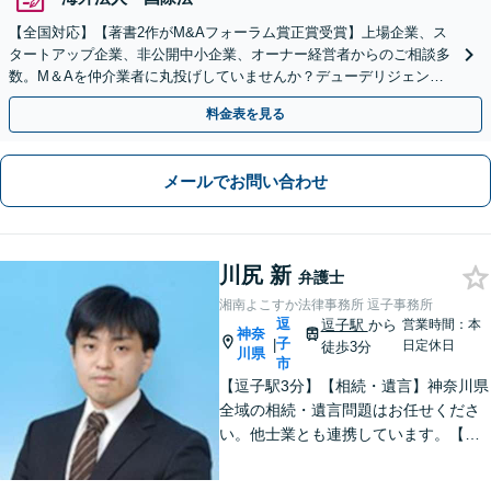
【全国対応】【著書2作がM&Aフォーラム賞正賞受賞】上場企業、ス
タートアップ企業、非公開中小企業、オーナー経営者からのご相談多
数。M＆Aを仲介業者に丸投げしていませんか？デューデリジェンス
や契約書作成・交渉はお任せください【初回無料】
料金表を見る
メールでお問い合わせ
川尻 新
弁護士
湘南よこすか法律事務所 逗子事務所
逗
逗子駅
から
営業時間：本
神奈
子
|
日定休日
徒歩3分
川県
市
【逗子駅3分】【相続・遺言】神奈川県
全域の相続・遺言問題はお任せくださ
い。他士業とも連携しています。【離
婚・男女問題】豊富な実績が強み。女
性弁護士も所属している事務所です。