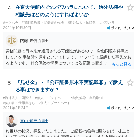
というのは無責任というほかないでしょう。 事業承継については，相
性が高いと思われます。）。 指輪代金について: 前述の通り、男性会
続税や贈与税を猶予する特別法な，遺留分について株式価格を遺留分
4
在京大使館内でのパワハラについて。治外法権や
員と女性会員との間の個人間の贈与であり、貴社に法的な返金義務は
算定基礎額から控除したり価額を相続時でなく承継時に固定したりす
相談先はどのようにすればよいか
ないことを、法的根拠と共に冷静に主張する。 「刑事訴訟」との主張
ることのできる特別法が定められています。 買い取る以外の方法につ
#セクハラ
#雇用契約書・就業規則作成
#海外法人・国際法
#パワハラ
に対して: 本件は、契約の履行や返金を巡る民事上の紛争であり、貴社
いても，株式保有割合や状況によるので，具体的に弁護士に相談され
2024年10月30日
役にたった
2
に当初から金銭を騙し取る意図（詐欺罪の構成要件である欺罔行為）
ることをお勧めします。
があったとは考えにくく、刑事事件として立件される可能性は極めて
内藤 政信
弁護士
低いと思われます。 3. 警察からの連絡について 警察は「民事不介
入」を原則としており、契約トラブルなどの個人間の紛争に介入する
労務問題は日本法が適用される可能性があるので、労働問題を得意と
ことはありません。しかし、事件性があるかどうかを判断するため
している 事務所を探すといいでしょう。 パワハラで勝訴した事例があ
に、関係者から事情を聴くことがあります。その場合には誠実な事実
るようです。 社会保険や労災については監督薯に相談してみるといい
説明を行ってください。
でしょう。
5
『見せ金』・『公正証書原本不実記載罪』で訴え
る事はできますか？
#海外法人・国際法
#個人・プライベート
#契約解除・契約取消
#契約書・借用書なし
#個人・プライベート
2021年3月24日
役にたった
2
青山 知史
弁護士
お困りの状況、拝見いたしました。 ご記載の経緯に照らせば、株主と