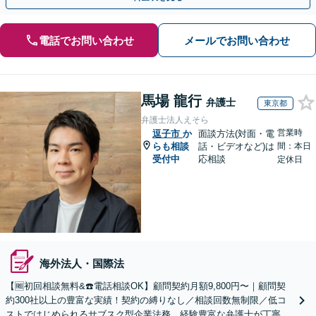
電話でお問い合わせ
メールでお問い合わせ
馬場 龍行
弁護士
東京都
弁護士法人えそら
営業時
逗子市
か
面談方法(対面・電
らも相談
話・ビデオなど)は
間：本日
受付中
応相談
定休日
海外法人・国際法
【🆓初回相談無料&☎️電話相談OK】顧問契約月額9,800円〜｜顧問契
約300社以上の豊富な実績！契約の縛りなし／相談回数無制限／低コ
ストではじめられるサブスク型企業法務。経験豊富な弁護士が丁寧に