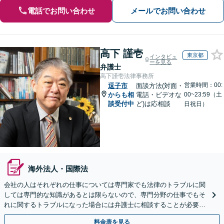
電話でお問い合わせ
メールでお問い合わせ
高下 謹壱
東京都
インタビュ
ーを見る
弁護士
高下謹壱法律事務所
営業時間：00:
逗子市
面談方法(対面・
からも相
電話・ビデオな
00~23:59（土
談受付中
ど)は応相談
日祝日）
海外法人・国際法
会社の人はそれぞれの仕事については専門家でも法律のトラブルに関
しては専門的な知識があるとは限らないので、専門分野の仕事でもそ
れに関するトラブルになった場合には弁護士に相談することが必要不
可欠だと思います。銀座駅1分、100社超の実績。
料金表を見る