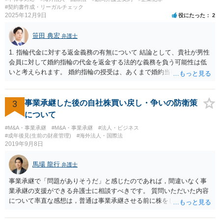
#契約書作成・リーガルチェック
2025年12月9日
役にたった
2
笹田 典宏
弁護士
1. 指輪代金に対する返金義務の有無について 結論として、貴社が男性
会員に対して婚約指輪の代金を返金する法的な義務を負う可能性は低
いと考えられます。 婚約指輪の授受は、あくまで婚約当事者である男
性会員と女性会員との間の個人的な贈与契約です。結婚相談所である
貴社は、その贈与契約の当事者ではありません。したがって、仮に女
性が返金義務を負う場合であっても、貴社が返金義務を負う法的根拠
3
事業承継した後の自社株買い戻し・争いの防衛策
は見当たりません。 また、国際結婚の仲介契約に関する裁判例では、
について
会員の個人的な理由による破談で追加的に発生した費用は会員自身が
#M&A・事業承継
#M&A・事業承継
#法人・ビジネス
負担すべきであり、仲介業者に責任がない限り、成婚料の支払いを拒
#成年後見(生前の財産管理)
#海外法人・国際法
絶することはできないと判断されています。この裁判例は、仲介業者
2019年9月8日
の責任範囲が、会員間の個人的な問題とは切り離して考えられること
を示唆しており、本件でも同様に、指輪の返還が貴社の責任範囲外の
馬場 龍行
弁護士
問題であると主張する上で参考になります。 2. 今後の対応について
相手方代理人に対し、内容証明郵便などで書面にて貴社の見解を明確
事業承継で「問題がありそうだ」と感じたのであれば，間違いなく事
に伝えることが重要です。その書面には、以下の内容を盛り込むこと
業承継の支援ができる弁護士に相談すべきです。 質問いただいた内容
が考えられます。 成婚料について: 円満な解決を優先する観点から、
について率直な感想は，普通は事業承継させる前に株をしっかり集め
経営判断として返金に応じる意向であることを伝える（ただし、法的
てから承継者に譲渡するけどな？です。承継してから株を集めなさい
には上記の裁判例のように、貴社に返金義務は無いと判断される可能