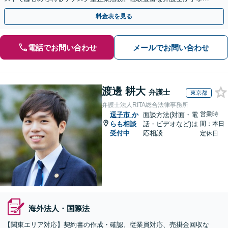
対応。【関東エリア対応】
料金表を見る
電話でお問い合わせ
メールでお問い合わせ
渡邊 耕大
弁護士
東京都
弁護士法人RITA総合法律事務所
営業時
逗子市
か
面談方法(対面・電
らも相談
話・ビデオなど)は
間：本日
受付中
応相談
定休日
海外法人・国際法
【関東エリア対応】契約書の作成・確認、従業員対応、売掛金回収な