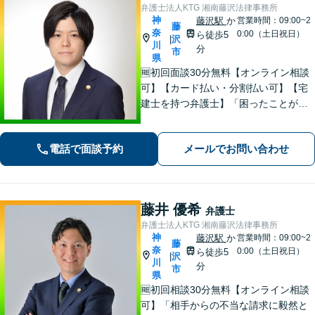
弁護士法人KTG 湘南藤沢法律事務所
神
藤沢駅
か
営業時間：09:00~2
藤
奈
0:00（土日祝日）
ら徒歩5
沢
|
川
分
市
県
🆓初回面談30分無料【オンライン相談
可】【カード払い・分割払い可】【宅
建士を持つ弁護士】「困ったことがあ
ればKTGに相談すれば安心」と思って
いただけるような、ワンストップサー
電話で面談予約
メールでお問い合わせ
ビスを提供しています。お気軽にご相
談ください。
藤井 優希
弁護士
弁護士法人KTG 湘南藤沢法律事務所
神
藤沢駅
か
営業時間：09:00~2
藤
奈
0:00（土日祝日）
ら徒歩5
沢
|
川
分
市
県
🆓初回相談30分無料【オンライン相談
可】「相手からの不当な請求に毅然と