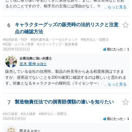
して現に取り扱いを受けてきた実態もあり、また、株主名簿などもあ
るとのことですので、相手方の主張には理由がなく、争う余地はある
かと思われます。 相手方が任意に主張の撤回をしないのであれば、株
主手の地位確認請求を訴訟などで実施し、正式に権利関係を明らかに
することも考えられます。 また、仮に株式の割り当てがなされていな
6
キャラクターグッズの販売時の法的リスクと注意
いとのことであれば、出資契約の前提が果たされていないことになり
点の確認方法
ますので、債務不履行を理由に契約を解除し、100万円の返金を要求す
#知的財産・特許
#契約書作成・リーガルチェック
#海外法人・国際法
ることも考えられるかと思慮いたします。 この他、持ち株比率などに
#芸能・エンタメ業界
#スタートアップ・新規事業
もよりますが、過半数を確保できるのであれば、相手方の解任請求を
2025年10月31日
役にたった
1
実施し、相手方を当該会社から排除する方法も出て着うるかと思慮い
企業法務に強い弁護士
たします。 いずれの手段をとるとしても、当時のやり取りや契約内
並木 重伸
弁護士
容、相手方の主張内容などによっても、とるべき手段が異なってきま
すので、本格的に争うことをお考えであれば、関連資料をお持ちのう
販売している会社の信用性、製品の外見等からある程度推測はできま
え、個別に弁護士にご相談をし、対策を立てていくべきと思慮いたし
すが、侵害品でないことを100％確実に確認するのは難しいと思われま
ます。
す。対象となるキャラクターの権利元（ライセンサー）がわかるので
あれば、直接権利元に確認することが考えられます。 「絵師などに依
頼し絵を作ってもらいそれを元に工場へ作成依頼などした場合」につ
いては、作ってもらった絵がオリジナルのものであれば問題はありま
7
製造物責任法での損害賠償額の違いを知りたい
せんが（ただし絵師などから権利を得ておく必要があります。）、既
存のキャラクターやそれに類似するものであれば、その権利元から許
#自己破産
#法人破産
#海外法人・国際法
諾を受けない限り著作権侵害となる可能性が高いです。
2025年2月3日
役にたった
1
匿名A
弁護士