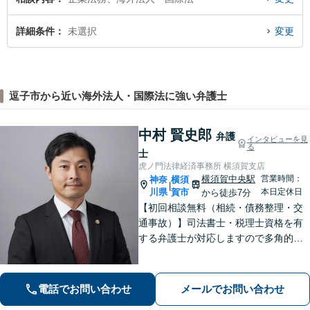
詳細条件
未選択
変更
逗子市から近い海外法人・国際法に強い弁護士
中村 賢史郎
弁護
インタビューを見
る
士
虎ノ門法律経済事務所 横須賀支店
横須賀中央駅
営業時間：
神奈
横須
|
川県
賀市
本日定休日
から徒歩7分
【初回相談無料（相続・債務整理・交
通事故）】司法書士・税理士資格を有
する弁護士が対応しますので多角的な
専門知識から問題解決が可能です。各
種士業の所属する創業50年国内最大規
模の法律事務所として質の高いワンス
電話でお問い合わせ
メールでお問い合わせ
トップ型のリーガルサービスを提供し