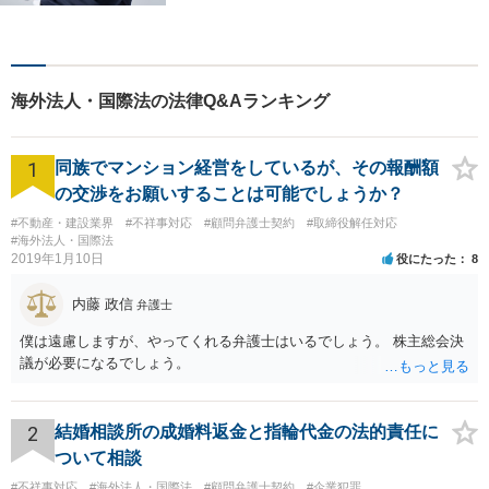
TGに相談すれば安心」と思っ
ていただけるような、ワンス
トップサービスを提供してい
ます。【WEB相談可】【カー
海外法人・国際法の法律Q&Aランキング
ド払い・分割払い可】
1
同族でマンション経営をしているが、その報酬額
の交渉をお願いすることは可能でしょうか？
#不動産・建設業界
#不祥事対応
#顧問弁護士契約
#取締役解任対応
#海外法人・国際法
2019年1月10日
役にたった
8
内藤 政信
弁護士
僕は遠慮しますが、やってくれる弁護士はいるでしょう。 株主総会決
議が必要になるでしょう。
2
結婚相談所の成婚料返金と指輪代金の法的責任に
ついて相談
#不祥事対応
#海外法人・国際法
#顧問弁護士契約
#企業犯罪