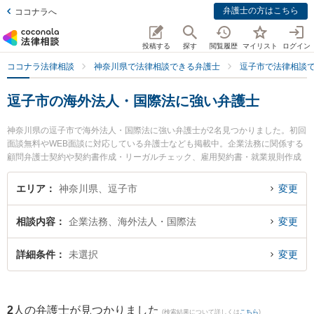
弁護士の方はこちら
ココナラへ
投稿する
探す
閲覧履歴
マイリスト
ログイン
ココナラ法律相談
神奈川県で法律相談できる弁護士
逗子市で法律相談
逗子市の海外法人・国際法に強い弁護士
神奈川県の逗子市で海外法人・国際法に強い弁護士が2名見つかりました。初回
面談無料やWEB面談に対応している弁護士なども掲載中。企業法務に関係する
顧問弁護士契約や契約書作成・リーガルチェック、雇用契約書・就業規則作成
等の細かな分野での絞り込み検索もでき便利です。特に湘南よこすか法律事務
所 逗子事務所の川尻 新弁護士や逗子法律事務所の手島 万里弁護士のプロフィ
エリア
神奈川県、逗子市
変更
ール情報や弁護士費用、強みなどが注目されています。『逗子市で土日や夜間
に発生した海外法人・国際法のトラブルを今すぐに弁護士に相談したい』『海
相談内容
企業法務、海外法人・国際法
変更
外法人・国際法のトラブル解決の実績豊富な近くの弁護士を検索したい』『初
回相談無料で海外法人・国際法を法律相談できる逗子市内の弁護士に相談予約
したい』などでお困りの相談者さんにおすすめです。
詳細条件
未選択
変更
2
人の弁護士が見つかりました
(検索結果について詳しくは
こちら
)