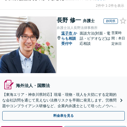
2件中 1-2件を表示
長野 修一
弁護士
静岡県
弁護士法人長野法律事務所
営業時
逗子市
か
面談方法(対面・電
らも相談
話・ビデオなど)は
間：本日
受付中
応相談
定休日
海外法人・国際法
【東海エリア・神奈川県対応】現場・現物・現人を大切にする定期的
な会社訪問を通じて見えない法務リスクを早期に発見します。労務問
題やコンプライアンス研修など、企業内弁護士として培ったノウハウ
をフル活用し、経営の安定化を強力にサポートします。
料金表を見る