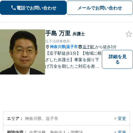
【初回面談無料】【夜間・休日は予約
電話でお問い合わせ
メールでお問い合わせ
で対応可】【法テラス可】
手島 万里
弁護士
逗子法律事務所
神奈川県
逗子市
逗子駅
から徒歩1分
|
【逗子駅徒歩1分】【地域に根
詳細を見
ざした弁護士】事案を掘り下
る
げ万全を期したご対応を差し
上げることがモットーです。
相続問題／離婚問題／不動産
問題／労働問題／交通事故な
ど、幅広く対応可能。【明確
な料金体系】１件１件ていね
いに対応させて頂きます。ご
連絡ください。
エリア
神奈川県、逗子市
変更
相談内容
企業法務、海外法人・国際法
変更