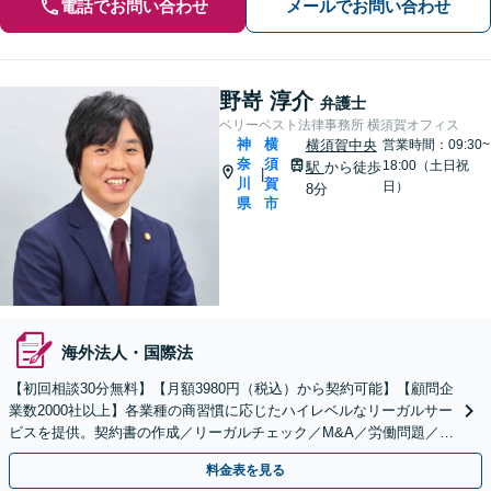
電話でお問い合わせ
メールでお問い合わせ
野嵜 淳介
弁護士
ベリーベスト法律事務所 横須賀オフィス
神
横
横須賀中央
営業時間：09:30~
奈
須
18:00（土日祝
駅
から徒歩
|
川
賀
日）
8分
県
市
海外法人・国際法
【初回相談30分無料】【月額3980円（税込）から契約可能】【顧問企
業数2000社以上】各業種の商習慣に応じたハイレベルなリーガルサー
ビスを提供。契約書の作成／リーガルチェック／M&A／労働問題／知
的財産等、お任せください【他士業連携可能】
料金表を見る