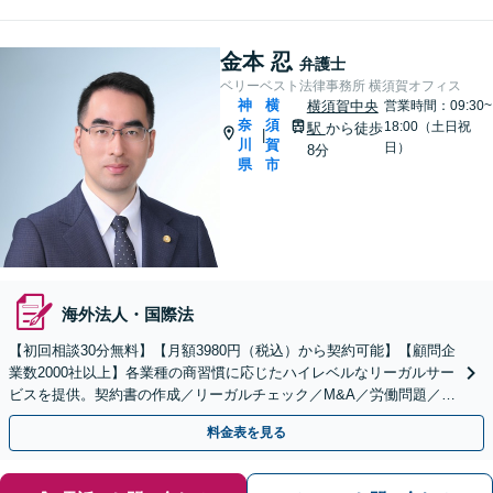
ます。
金本 忍
弁護士
ベリーベスト法律事務所 横須賀オフィス
神
横
横須賀中央
営業時間：09:30~
奈
須
18:00（土日祝
駅
から徒歩
|
川
賀
日）
8分
県
市
海外法人・国際法
【初回相談30分無料】【月額3980円（税込）から契約可能】【顧問企
業数2000社以上】各業種の商習慣に応じたハイレベルなリーガルサー
ビスを提供。契約書の作成／リーガルチェック／M&A／労働問題／知
的財産等、お任せください【他士業連携可能】
料金表を見る