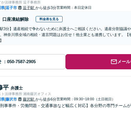
すか法律事務所 逗子事務所
川県
逗子市
逗子駅
から徒歩3分
営業時間：本日定休日
|
口座凍結解除
料金表を見る
駅3分】遺産相続で争わないために弁護士へご相談ください。遺産分割協議
、神奈川県全域の相続・遺言問題はお任せ！他士業とも連携しています。【
】
せ
メール
修平
弁護士
スト法律事務所 湘南藤沢オフィス
川県
藤沢市
藤沢駅
から徒歩6分
営業時間：09:30~18:00（土日祝日）
|
刑事事件・労働問題・交通事故など幅広く対応】各分野の専門チームが