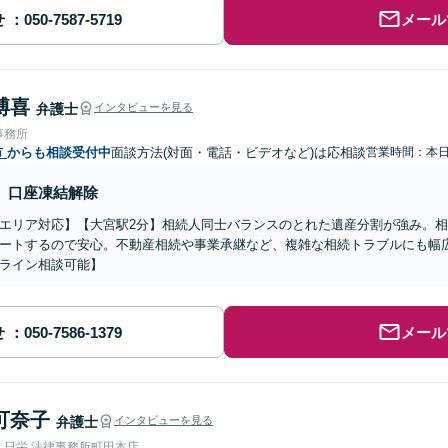
せ
メール
博喜
弁護士
インタビューを見る
事務所
市
からも相談受付中
面談方法(対面・電話・ビデオなど)は応相談
営業時間：本
口座凍結解除
エリア対応】【大宮駅2分】相続人同士バランスのとれた遺産分割が強み。
ートするので安心。不動産相続や事業承継など、複雑な相続トラブルにも幅
ライン相談可能】
せ
メール
可奈子
弁護士
インタビューを見る
人日栄 法律事務所町田本店