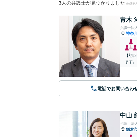
3
人の弁護士が見つかりました
(検索結
青木 
弁護士法
神奈
【初回
ます。
電話でお問い合わ
中山 
弁護士法
鎌倉