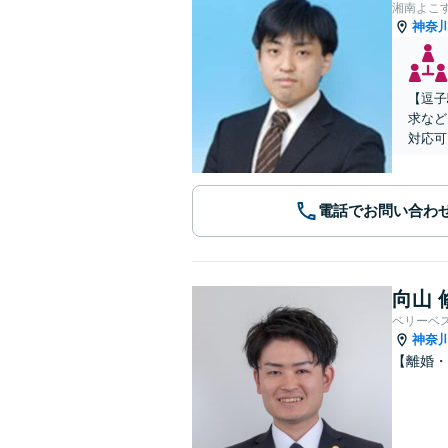
湘南よこ
神奈
【逗子
求など
対応可
電話でお問い合わ
向山 
ベリーベ
神奈
【離婚・