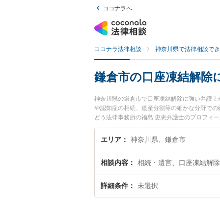
ココナラへ
ココナラ法律相談
神奈川県で法律相談でき
鎌倉市の口座凍結解除
神奈川県の鎌倉市で口座凍結解除に強い弁護士
や認知症の相続、遺産分割等の細かな分野での
どう法律事務所の福島 史恵弁護士のプロフィ
に相談したい』『口座凍結解除のトラブル解決
どでお困りの相談者さんにおすすめです。
エリア
神奈川県、鎌倉市
相談内容
相続・遺言、口座凍結解除
詳細条件
未選択