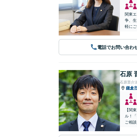
関東エ
争、生
軽にご
電話でお問い合わ
石原 
石原晋介
鎌倉
【関東
ル！「
ご相談