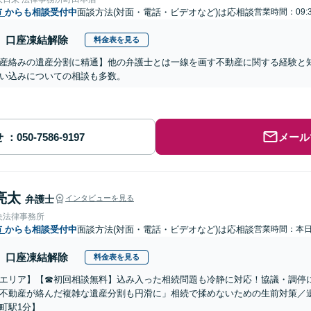
市
からも相談受付中
面談方法(対面・電話・ビデオなど)は応相談
営業時間：09:
口座凍結解除
料金表を見る
産絡みの遺産分割に精通】他の弁護士とは一線を画す不動産に関する経験と
い込みについての相談も多数。
せ
メール
亮太
弁護士
インタビューを見る
央法律事務所
市
からも相談受付中
面談方法(対面・電話・ビデオなど)は応相談
営業時間：本
口座凍結解除
料金表を見る
エリア】【☎︎初回相談無料】込み入った相続問題も冷静に対応！協議・調停
不動産が絡んだ複雑な遺産分割も円滑に」相続で揉めないための生前対策／
町駅1分】