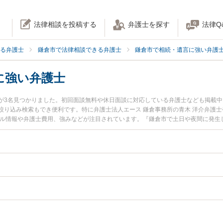
法律相談を投稿する
弁護士を探す
法律Q
る弁護士
鎌倉市で法律相談できる弁護士
鎌倉市で相続・遺言に強い弁護
に強い弁護士
が3名見つかりました。初回面談無料や休日面談に対応している弁護士なども掲載
絞り込み検索もでき便利です。特に弁護士法人エース 鎌倉事務所の青木 洋介弁護士
ール情報や弁護士費用、強みなどが注目されています。『鎌倉市で土日や夜間に発生
の実績豊富な近くの弁護士を検索したい』『初回相談無料で口座凍結解除を法律相