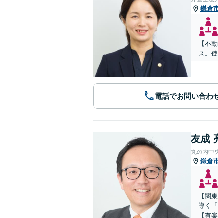
鎌倉
【不動
ス。使
電話でお問い合わ
友成 
丸の内中
鎌倉
【関東
導く「
【有楽