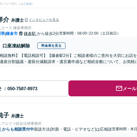
果について詳しくは
こちら
)
洋介
弁護士
インタビューを見る
人エース 鎌倉事務所
川県
鎌倉市
鎌倉駅
から徒歩2分
営業時間：08:00~22:00（土日祝日）
|
口座凍結解除
料金表を見る
相談無料】【電話相談可】【鎌倉駅2分】ご相談者様のご意向を大切にお話
遺産分割協議・遺留分減殺請求・遺言書作成など相続全般について、お気軽
せ
メール
純子
弁護士
人アルファ総合法律事務所
市
からも相談受付中
面談方法(対面・電話・ビデオなど)は応相談
営業時間：本