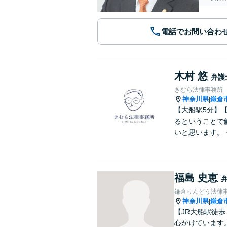
電話でお問い合わ
木村 悠
弁護
きむら法律事務所
神奈川県
鎌倉
|
【大船駅5分】
るということで
いと思います。
福島 史恵
鎌倉りんどう法律
神奈川県
鎌倉
|
【JR大船駅徒
心がけています