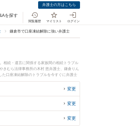
弁護士の方はこちら
&Aを探す
閲覧履歴
マイリスト
ログイン
士
鎌倉市で口座凍結解除に強い弁護士
中。相続・遺言に関係する家族間の相続トラブル
やきむら法律事務所の木村 悠弁護士、鎌倉りん
した口座凍結解除のトラブルを今すぐに弁護士
談できる鎌倉市内の弁護士に相談予約したい』な
変更
変更
変更