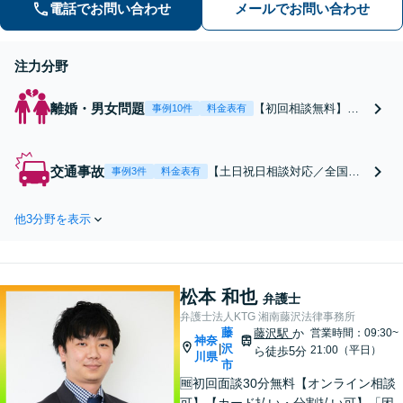
電話でお問い合わせ
メールでお問い合わせ
注力分野
離婚・男女問題
【初回相談無料】あ
事例10件
料金表有
なたの利益の最大化
を目指します。まず
は電話・メールで状
交通事故
【土日祝日相談対応／全国対
事例3件
料金表有
況を丁寧にお聞きし
応】弁護士、パラリーガル、
ます。「離婚を希望
医療コーディネーターで構成
している」「離婚を
他3分野を表示
された「交通事故専門チー
切り出された」「不
ム」があなたを徹底サポー
貞の慰謝料請求をし
ト！【相談料：初回無料※1】
たい」等お任せくだ
不利益な話し合いが進む前
さい。【リーズナブ
松本 和也
に、今すぐ相談！
弁護士
ルな料金設定】
弁護士法人KTG 湘南藤沢法律事務所
藤
藤沢駅
か
営業時間：09:30~
神奈
沢
|
21:00（平日）
ら徒歩5分
川県
市
🆓初回面談30分無料【オンライン相談
可】【カード払い・分割払い可】「困