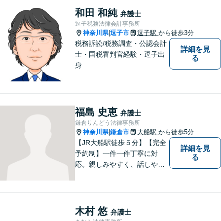
ど、幅広く対応可能。【明確
和田 和純
弁護士
な料金体系】１件１件ていね
逗子税務法律会計事務所
いに対応させて頂きます。ご
神奈川県
逗子市
逗子駅
から徒歩3分
|
連絡ください。
税務訴訟/税務調査・公認会計
詳細を見
士・国税審判官経験・逗子出
る
身
福島 史恵
弁護士
鎌倉りんどう法律事務所
神奈川県
鎌倉市
大船駅
から徒歩5分
|
【JR大船駅徒歩５分】【完全
詳細を見
予約制】一件一件丁寧に対
る
応。親しみやすく、話しやす
い弁護士であることを心がけ
ています。ご相談予約をご希
望の場合にはまずはお気軽に
お問い合わせください。
木村 悠
弁護士