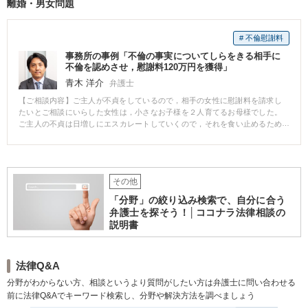
離婚・男女問題
# 不倫慰謝料
事務所の事例「不倫の事実についてしらをきる相手に
不倫を認めさせ，慰謝料120万円を獲得」
青木 洋介
弁護士
【ご相談内容】ご主人が不貞をしているので，相手の女性に慰謝料を請求し
たいとご相談にいらした女性は，小さなお子様を２人育てるお母様でした。
ご主人の不貞は日増しにエスカレートしていくので，それを食い止めるため
に女性に対して，慰謝料を請求したいというお気持ちでした。ご依頼を受け
て，一定程度の証拠もそろえたうえで，相手の女性に連絡をすると，不貞な
ど行っていない，言いがかりだから訴える等逆上し始め，その後一切交渉に
応じていただけませんでした。依頼者の方と相談のうえ，こちらからその女
その他
性に対して，裁判を行うことにしました。裁判でも当初相手の女性は，不貞
の事実を否認していたのですが，こちらが証拠を少しずつ出していくうち
「分野」の絞り込み検索で、自分に合う
に，相手の女性はやむなく不貞の事実を認めるに至りました。最終的に慰謝
弁護士を探そう！│ココナラ法律相談の
料として１２０万円を獲得し，ご主人と別れることも約束してもらうことで
説明書
事件は解決しました。相手の女性が不貞の事実を認めないと主張してきた際
には，依頼者の女性も混乱してしまっておりましたが，しっかり事情を説明
して，励ましつつ裁判を行い，最終的な解決にご満足いただくことができま
した。
法律Q&A
分野がわからない方、相談というより質問がしたい方は弁護士に問い合わせる
前に法律Q&Aでキーワード検索し、分野や解決方法を調べましょう