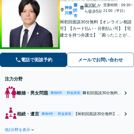
藤
藤沢駅
か
営業時間：09:30~
神奈
沢
|
21:00（平日）
ら徒歩5分
川県
市
🆓初回面談30分無料【オンライン相談
可】【カード払い・分割払い可】【宅
建士を持つ弁護士】「困ったことがあ
ればKTGに相談すれば安心」と思って
いただけるような、ワンストップサー
ビスを提供しています。お気軽にご相
電話で面談予約
メールでお問い合わせ
談ください。
注力分野
離婚・男女問題
🟩初回面談30分無料】
事例6件
料金表有
＼離婚相談は年間270
件以上／経営者の離婚
に注力！「泥沼化した
相続・遺言
【🆓初回面談30分無料】◎
事例4件
料金表有
トラブルが外部に漏れ
相続の相談は年間130件以
ることは、企業の信用
上◎不動産相続の専門知識
に関わります」弁護士
他1分野を表示
と経験が豊富です。株式な