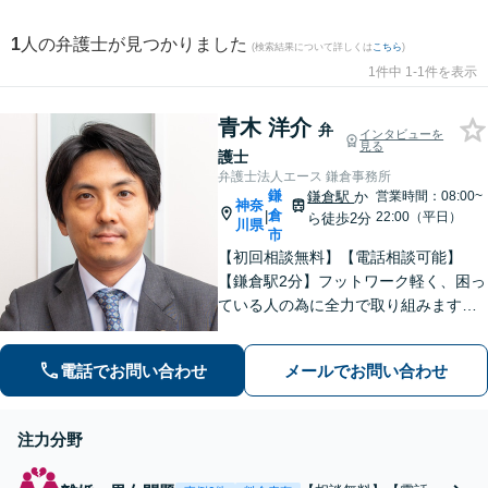
1
人の弁護士が見つかりました
(検索結果について詳しくは
こちら
)
1件中 1-1件を表示
青木 洋介
弁
インタビューを
見る
護士
弁護士法人エース 鎌倉事務所
鎌
鎌倉駅
か
営業時間：08:00~
神奈
倉
|
22:00（平日）
ら徒歩2分
川県
市
【初回相談無料】【電話相談可能】
【鎌倉駅2分】フットワーク軽く、困っ
ている人の為に全力で取り組みます。
まずはご相談ください。
電話でお問い合わせ
メールでお問い合わせ
注力分野