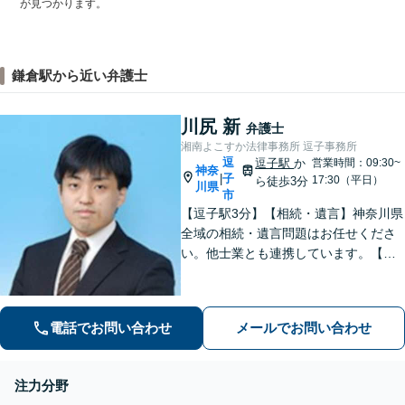
が見つかります。
鎌倉駅から近い弁護士
川尻 新
弁護士
湘南よこすか法律事務所 逗子事務所
逗
逗子駅
か
営業時間：09:30~
神奈
子
|
17:30（平日）
ら徒歩3分
川県
市
【逗子駅3分】【相続・遺言】神奈川県
全域の相続・遺言問題はお任せくださ
い。他士業とも連携しています。【離
婚・男女問題】豊富な実績が強み。女
性弁護士も所属している事務所です。
【初回面談無料】【夜間・休日は予約
電話でお問い合わせ
メールでお問い合わせ
で対応可】【法テラス可】
注力分野