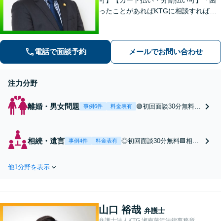
ったことがあればKTGに相談すれば安
心」と思っていただけるような、ワン
ストップサービスを提供しています。
お気軽にご相談ください。
電話で面談予約
メールでお問い合わせ
注力分野
離婚・男女問題
🟢初回面談30分無料
事例6件
料金表有
「相手からの不当な請
求に毅然と対応！有利
な条件で離婚へ」＼年
相続・遺言
◎初回面談30分無料🟩相続
事例4件
料金表有
間240件以上の離婚相
問題の相談は年間130件以
談に対応／財産分与・
上！遺産分割協議/遺留分/
婚姻費用・親権・監護
他1分野を表示
遺言/相続登記などはお任せ
権・養育費など、お任
ください。他士業・不動産
せ！【オンライン相談
会社と連携したワンストッ
可】【カード・分割払
プサービス【オンライン相
い可】
山口 裕哉
談可】【カード払い・分割
弁護士
払い可】
弁護士法人KTG 湘南藤沢法律事務所