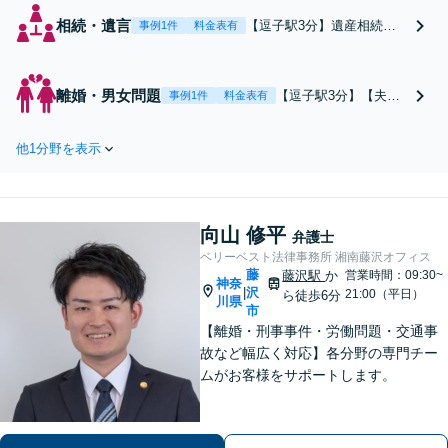
相続・遺言
【逗子駅3分】遺産相続で
事例1件
料金表有
争わないために弁護士へご
相談ください。遺産分割協
議や調停、遺言書作成や遺
離婚・男女問題
【逗子駅3分】【夫・
事例1件
料金表有
留分侵害額請求など、神奈
妻側どちらでも対応
川県全域の相続・遺言問題
可】豊富な実績が強
はお任せ！他士業とも連携
他1分野を表示
み。女性弁護士も所属
しています。【初回面談無
している事務所です。
料】【夜間・休日は予約で
離婚や親権問題など幅
対応可】
広く対応いたします。
向山 修平
離婚を考えたら、まず
弁護士
はご相談ください。
ベリーベスト法律事務所 湘南藤沢オフィス
藤
【初回面談無料】【夜
藤沢駅
か
営業時間：09:30~
神奈
沢
|
21:00（平日）
間・休日は予約で対応
ら徒歩6分
川県
市
可】【法テラス可】
【離婚・刑事事件・労働問題・交通事
故など幅広く対応】各分野の専門チー
ムがお客様をサポートします。