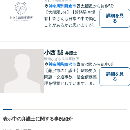
きむら法律事務所
神奈川県
鎌倉市
大船駅
から徒歩5分
|
【大船駅5分】【近隣駐車場
詳細を見
有】皆さんも日常の中で悩む
る
ことがあるかと思いますが、
まず誰かに相談してみるとい
うことで解決の糸口が見つか
るかもしれません。地域の
方々により良い法律サービス
小西 誠
弁護士
を届けていきたいと思いま
湘南なぎさ法律事務所
す。 ぜひご相談ください。
神奈川県
藤沢市
藤沢駅
から徒歩6分
|
【藤沢市の弁護士】離婚男女
詳細を見
問題・交通事故・借金債務整
る
理を得意としています。ま
た、事業所勤務経験があり、
労働者の立場からのアドバイ
スができます。ぜひ一度ご相
談ください。
表示中の弁護士に関する事例紹介