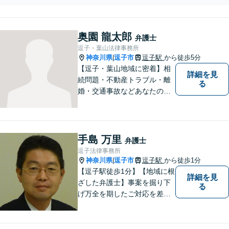
が代理人となり、リス
ど有価証券の相続もお任
クを最小限に【オンラ
せ。他士業・不動産会社と
イン相談｜カード・分
提携したワンストップサー
割払い可】
奥園 龍太郎
ビス【オンライン相談｜カ
弁護士
ード・分割払い可】
逗子・葉山法律事務所
神奈川県
逗子市
逗子駅
から徒歩5分
|
【逗子・葉山地域に密着】相
詳細を見
続問題・不動産トラブル・離
る
婚・交通事故などあなたの困
りごとを一緒に解決していき
ましょう。
手島 万里
弁護士
逗子法律事務所
神奈川県
逗子市
逗子駅
から徒歩1分
|
【逗子駅徒歩1分】【地域に根
詳細を見
ざした弁護士】事案を掘り下
る
げ万全を期したご対応を差し
上げることがモットーです。
相続問題／離婚問題／不動産
問題／労働問題／交通事故な