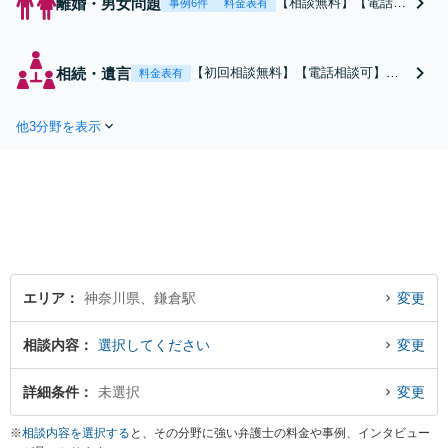
離婚・男女問題
【相談無料】【電話相
事例6件
料金表有
談可】慰謝料・養育
費・親権など、離婚・
男女問題全般を扱って
相続・遺言
【初回相談無料】【電話相談可】
料金表有
います。ご相談に早す
【鎌倉駅2分】ご相談者様のご意向を
ぎるということはあり
大切にお話を伺い、最善の策にむけ
ません。不安に感じら
他3分野を表示
て力を尽くします。遺産分割協議・
れたら、一度ご相談く
遺留分減殺請求・遺言書作成など相
ださい。
続全般について、お気軽にご相談く
ださい。
エリア
神奈川県、鎌倉駅
変更
相談内容
選択してください
変更
詳細条件
未選択
変更
※
相談内容を選択する
と、その分野に強い弁護士の料金や事例、インタビュー