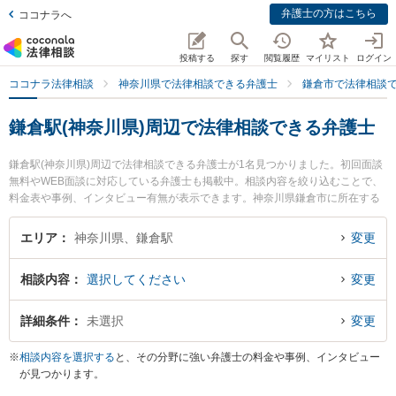
弁護士の方はこちら
ココナラへ
投稿する
探す
閲覧履歴
マイリスト
ログイン
ココナラ法律相談
神奈川県で法律相談できる弁護士
鎌倉市で法律相談
鎌倉駅(神奈川県)周辺で法律相談できる弁護士
鎌倉駅(神奈川県)周辺で法律相談できる弁護士が1名見つかりました。初回面談
無料やWEB面談に対応している弁護士も掲載中。相談内容を絞り込むことで、
料金表や事例、インタビュー有無が表示できます。神奈川県鎌倉市に所在する
鎌倉駅は特に弁護士法人エース 鎌倉事務所の青木 洋介弁護士のプロフィール情
報や弁護士費用、強みなどが注目されています。『加害者側のトラブルを勤務
エリア
神奈川県、鎌倉駅
変更
先から通いやすい鎌倉駅周辺に事務所を構える弁護士に面談予約したい』『加
害者側のトラブル解決の実績豊富な鎌倉駅近くの弁護士を検索したい』『初回
相談内容
選択してください
変更
無料で加害者側を法律相談できる鎌倉駅付近の弁護士に面談予約したい』など
でお困りの相談者さんにおすすめです。
詳細条件
未選択
変更
※
相談内容を選択する
と、その分野に強い弁護士の料金や事例、インタビュー
が見つかります。