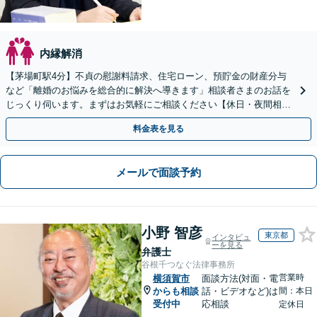
内縁解消
【茅場町駅4分】不貞の慰謝料請求、住宅ローン、預貯金の財産分与
など「離婚のお悩みを総合的に解決へ導きます」相談者さまのお話を
じっくり伺います。まずはお気軽にご相談ください【休日・夜間相談
可】
料金表を見る
メールで面談予約
小野 智彦
東京都
インタビュ
ーを見る
弁護士
谷根千つなぐ法律事務所
営業時
横須賀市
面談方法(対面・電
からも相談
話・ビデオなど)は
間：本日
受付中
応相談
定休日