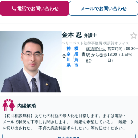
電話でお問い合わせ
メールでお問い合わせ
金本 忍
弁護士
ベリーベスト法律事務所 横須賀オフィス
神
横
横須賀中央
営業時間：09:30~
奈
須
18:00（土日祝
駅
から徒歩
|
川
賀
日）
8分
県
市
内縁解消
【初回相談無料】あなたの利益の最大化を目指します。まずは電話・
メールで状況を丁寧にお聞きします。「離婚を希望している」「離婚
を切り出された」「不貞の慰謝料請求をしたい」等お任せください。
【リーズナブルな料金設定】