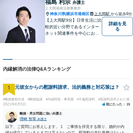
福島 利宗
弁護士
力になれればと考えておりま
上大岡港南法律事務所
す。
神奈川県
横浜市港南区
上大岡駅
から徒歩9分
|
【上大岡駅9分】日常生活に比
詳細を見
較的近い分野であるインター
る
ネット関連事件を中心にお取
り扱いしております。【掲載
情報の削除交渉】手数料３万
円から承ります。まずはメー
ルにて掲載情報のURL等をお
送りください。見込み、費用
内縁解消の法律Q&Aランキング
等をご案内させていただきま
す。
1
元彼女からの慰謝料請求、法的義務と対応策は？
#離婚書類作成
#離婚協議
#内縁関係・事実婚
#不倫慰謝料
#慰謝料請求された側
2021年8月5日
役にたった
15
離婚・男女問題に強い弁護士
理崎 智英
弁護士
以下、ご質問にお答えします。 1 ご事情を拝見する限り、婚約や内
縁が成立しているとまでは言えないので、慰謝料の支払義務はないと