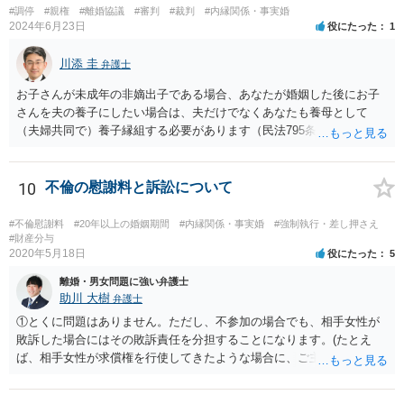
たり、長期化した場合は追加着手金を請求できるようにしたりして最
#調停
#親権
#離婚協議
#審判
#裁判
#内縁関係・事実婚
2024年6月23日
役にたった
1
悪排除額ベースの成功報酬はもらえなくても気にしないというのが良
いように思っています。 いずれにせよ、どういう形をとるにせよ、支
川添 圭
払う報酬額はあまり変わらないと思いますので、そのとおりに支払っ
弁護士
ても損にはならないはずです。 基本的に弁護士に1時間動いてもらう
お子さんが未成年の非嫡出子である場合、あなたが婚姻した後にお子
場合の相場は税抜2万円くらいですので、あなたの事件に50時間以上費
さんを夫の養子にしたい場合は、夫だけでなくあなたも養母として
やしているのであれば排除額ベースの成功報酬が支払われないと弁護
（夫婦共同で）養子縁組する必要があります（民法795条本文）。これ
士にとっては割りの悪い事件ということになるかと存じます。
は、養親と子の間には嫡出子の関係が生じるところ（民法809条）、実
母と子の間が非嫡出子の関係のままではバランスに欠けるためである
と説明されています。 そして、再婚後の養子縁組によって夫婦の共同
10
不倫の慰謝料と訴訟について
親権となった場合は、血縁上の父親からの父を親権者とする協議に代
わる調停及び審判（民法819条5項）は認められないと考えます。 この
#不倫慰謝料
#20年以上の婚姻期間
#内縁関係・事実婚
#強制執行・差し押さえ
点について明確な判例はありませんが、離婚後の親権者変更（民法819
#財産分与
2020年5月18日
役にたった
5
条6項）においては、離婚後に親権者が再婚して元夫婦の子と再婚相手
が養子縁組した場合には、親権者変更の申立ては認められないとする
離婚・男女問題に強い弁護士
最高裁判例があり、その判例で述べられている理由は民法819条5項の
助川 大樹
弁護士
場面でも同様であると考えられるからです。
①とくに問題はありません。ただし、不参加の場合でも、相手女性が
敗訴した場合にはその敗訴責任を分担することになります。(たとえ
ば、相手女性が求償権を行使してきたような場合に、ご主人から、今
回の訴訟で出てきた主張と反する主張が出来なくなります。) ②その可
能性もあるでしょうが、真相は分かりません。 ③ならないと思いま