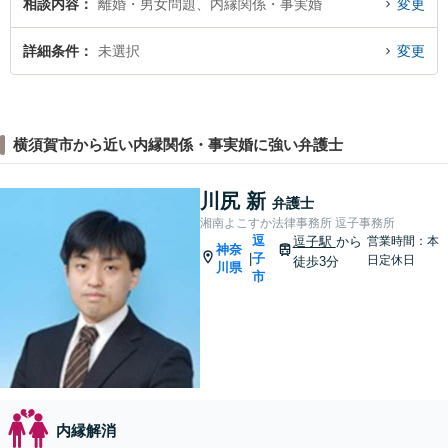
相談内容
離婚・男女問題、内縁関係・事実婚
変更
詳細条件
未選択
変更
横須賀市から近い内縁関係・事実婚に強い弁護士
川尻 新
弁護士
湘南よこすか法律事務所 逗子事務所
逗
逗子駅
から
営業時間：本
神奈
子
|
日定休日
徒歩3分
川県
市
内縁解消