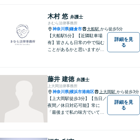
ています。ご相談予約をご希
望の場合にはまずはお気軽に
お問い合わせください。
木村 悠
弁護士
きむら法律事務所
神奈川県
鎌倉市
大船駅
から徒歩5分
|
【大船駅5分】【近隣駐車場
詳細を見
有】皆さんも日常の中で悩む
る
ことがあるかと思いますが、
まず誰かに相談してみるとい
うことで解決の糸口が見つか
るかもしれません。地域の
方々により良い法律サービス
藤井 建徳
弁護士
を届けていきたいと思いま
上大岡法律事務所
す。 ぜひご相談ください。
神奈川県
横浜市港南区
上大岡駅
から徒歩3分
|
【上大岡駅徒歩3分】【当日／
詳細を見
夜間／休日対応可能】常に
る
「最後まで私の味方でいてく
れる」と思っていただけるよ
うな弁護士でいられるように
心がけています。地域密着型
の法律事務所として皆様のお