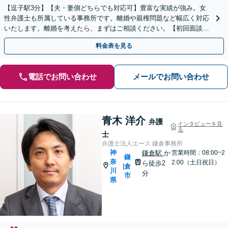
【逗子駅3分】【夫・妻側どちらでも対応可】豊富な実績が強み。女
性弁護士も所属している事務所です。離婚や親権問題など幅広く対応
いたします。離婚を考えたら、まずはご相談ください。【初回面談無
料】【夜間・休日は予約で対応可】【法テラス可】
料金表を見る
電話でお問い合わせ
メールでお問い合わせ
青木 洋介
弁護
インタビューを見
る
士
弁護士法人エース 鎌倉事務所
神
鎌倉駅
か
営業時間：08:00~2
鎌
奈
2:00（土日祝日）
ら徒歩2
倉
|
川
分
市
県