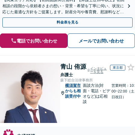
相談の段階から依頼者さまの想い・背景・希望を丁寧に伺い、状況に
応じた最適な方針をご提案します。財産分与や養育費、慰謝料など、
まずはぜひ一度ご相談ください【休日・夜間相談可】
料金表を見る
電話でお問い合わせ
メールでお問い合わせ
青山 侑源
東京都
インタビュ
ーを見る
弁護士
森下総合法律事務所
横須賀市
面談方法(対
営業時間：10:
からも相
面・電話・ビデ
00~22:00（土
談受付中
オなど)は応相
日祝日）
談