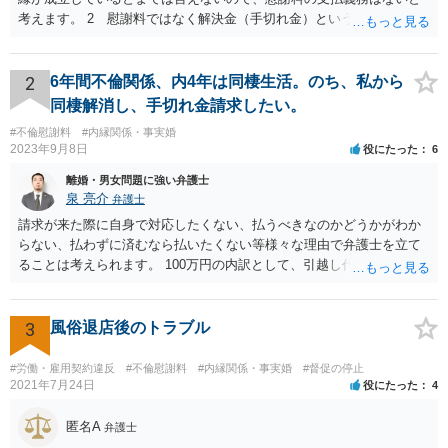
考えます。 2 慰謝料ではなく解決金（手切れ金）という名目で数十
万円支払えば良いと思います。 3 今後同じような請求をされないよ
うに合意書を取り交わす必要はあると思います。 4 合意書を取り交
わし、その中で精算条項（一切の債権債務のないことを確認する）を
2
6年間不倫関係、内4年は同棲生活。のち、私から
設ければ、大丈夫です。
同棲解消し、手切れ金請求したい。
#不倫慰謝料
#内縁関係・事実婚
2023年9月8日
役にたった
6
離婚・男女問題に強い弁護士
泉 亮介
弁護士
請求が来た際に自身で対応したくない、払うべきなのかどうかがわか
らない、払わずに済むなら払いたくない等様々な理由で弁護士を立て
ることは考えられます。 100万円の内訳として、引越し代等でどの程
度の費用がかかったのかや、慰謝料としての支払いだったのかどうか
によっても追加での請求については変わってくるかと思われます。 ま
た、請求する金額によっては、相手方の判断として、それで全て終わ
3
風俗退店後のトラブル
るのであれば払っておしまいにする、という考え方もあり得ます。
#労働・雇用契約違反
#不倫慰謝料
#内縁関係・事実婚
#督促の停止
2021年7月24日
役にたった
4
匿名A
弁護士