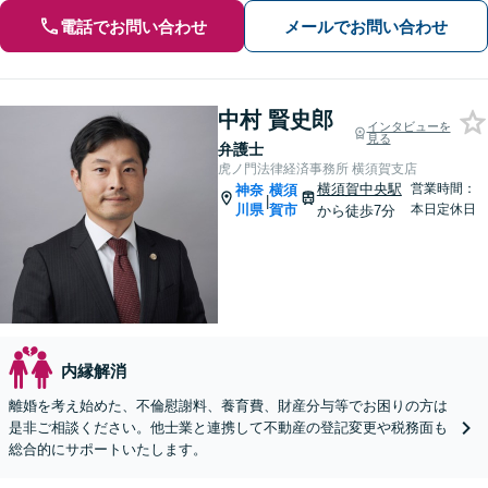
電話でお問い合わせ
メールでお問い合わせ
中村 賢史郎
インタビューを
見る
弁護士
虎ノ門法律経済事務所 横須賀支店
横須賀中央駅
営業時間：
神奈
横須
|
川県
賀市
本日定休日
から徒歩7分
内縁解消
離婚を考え始めた、不倫慰謝料、養育費、財産分与等でお困りの方は
是非ご相談ください。他士業と連携して不動産の登記変更や税務面も
総合的にサポートいたします。