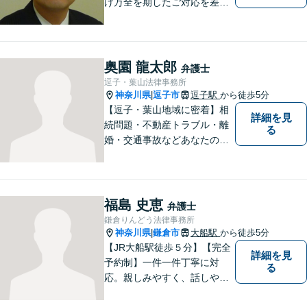
げ万全を期したご対応を差し
上げることがモットーです。
相続問題／離婚問題／不動産
問題／労働問題／交通事故な
ど、幅広く対応可能。【明確
奥園 龍太郎
弁護士
な料金体系】１件１件ていね
逗子・葉山法律事務所
いに対応させて頂きます。ご
神奈川県
逗子市
逗子駅
から徒歩5分
|
連絡ください。
【逗子・葉山地域に密着】相
詳細を見
続問題・不動産トラブル・離
る
婚・交通事故などあなたの困
りごとを一緒に解決していき
ましょう。
福島 史恵
弁護士
鎌倉りんどう法律事務所
神奈川県
鎌倉市
大船駅
から徒歩5分
|
【JR大船駅徒歩５分】【完全
詳細を見
予約制】一件一件丁寧に対
る
応。親しみやすく、話しやす
い弁護士であることを心がけ