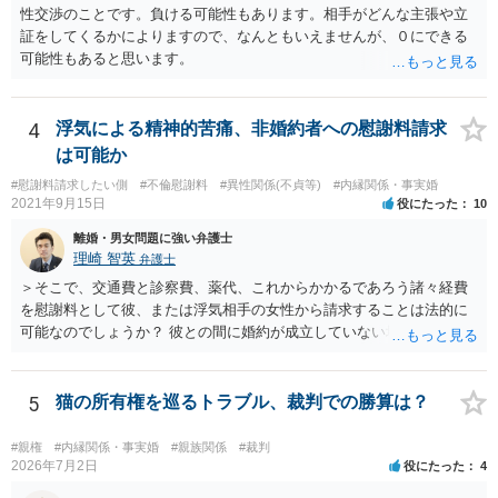
性交渉のことです。負ける可能性もあります。相手がどんな主張や立
証をしてくるかによりますので、なんともいえませんが、０にできる
可能性もあると思います。
4
浮気による精神的苦痛、非婚約者への慰謝料請求
は可能か
#慰謝料請求したい側
#不倫慰謝料
#異性関係(不貞等)
#内縁関係・事実婚
2021年9月15日
役にたった
10
離婚・男女問題に強い弁護士
理崎 智英
弁護士
＞そこで、交通費と診察費、薬代、これからかかるであろう諸々経費
を慰謝料として彼、または浮気相手の女性から請求することは法的に
可能なのでしょうか？ 彼との間に婚約が成立していない場合には，彼
や浮気相手の女性に対して慰謝料を請求することはできません。
5
猫の所有権を巡るトラブル、裁判での勝算は？
#親権
#内縁関係・事実婚
#親族関係
#裁判
2026年7月2日
役にたった
4