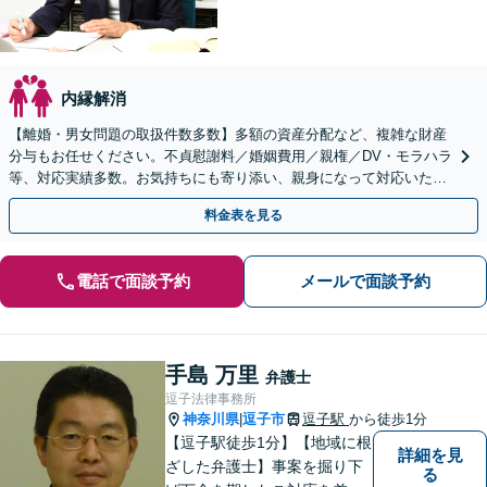
内縁解消
【離婚・男女問題の取扱件数多数】多額の資産分配など、複雑な財産
分与もお任せください。不貞慰謝料／婚姻費用／親権／DV・モラハラ
等、対応実績多数。お気持ちにも寄り添い、親身になって対応いたし
ます【上大岡駅直結】【平日夜間・土日祝相談可】
料金表を見る
電話で面談予約
メールで面談予約
手島 万里
弁護士
逗子法律事務所
神奈川県
逗子市
逗子駅
から徒歩1分
|
【逗子駅徒歩1分】【地域に根
詳細を見
ざした弁護士】事案を掘り下
る