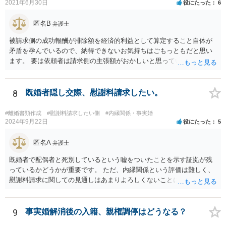
一定額を支払って円満に解決したいと考える可能性はあります。
2021年6月30日
役にたった
6
匿名B
弁護士
被請求側の成功報酬が排除額を経済的利益として算定すること自体が
矛盾を孕んでいるので、納得できないお気持ちはごもっともだと思い
ます。 要は依頼者は請求側の主張額がおかしいと思っているからこそ
弁護士を頼んでいて、弁護士も請求側の主張額がおかしいことを主張
しておきながら、成功報酬の請求の段になるとその「おかしい」請求
側の主張額を基準にして排除額を経済的利益として成功報酬を算定す
8
既婚者隠し交際、慰謝料請求したい。
るのは、二枚舌との誹りを受けても仕方がない面もあるように思いま
す。 ですので、被請求側の弁護士は、タイムチャージを併用したり、
#離婚書類作成
#慰謝料請求したい側
#内縁関係・事実婚
対応継続月毎に報酬を受けたり、出廷日当で調整したり、できるだけ
2024年9月22日
役にたった
5
排除額ベースの成功報酬の割合を落としていった方が良いようにも思
いますが、そうなってくると弁護士に勝訴インセンティブが働きにく
匿名A
弁護士
くなるのがなかなか難しいところです。 二枚舌を避けつつ、勝訴イン
既婚者で配偶者と死別しているという嘘をついたことを示す証拠が残
センティブも確保するためには、請求側の主張額を鵜呑みにした排除
っているかどうかが重要です。 ただ、内縁関係という評価は難しく、
額ベースとするのではなく、弁護士として反対の立場であれば、２～
慰謝料請求に関しての見通しはあまりよろしくないことにご留意なさ
３割くらいの確率で認められそうな金額がいくらくらいかを提示した
ったうえで今後の対応を検討する必要があります。
上で、そこからの排除額ベースとすることも考えられますが、それだ
と弱気な弁護士だと思われたり、先生は私の主張を分かってくれてい
9
事実婚解消後の入籍、親権調停はどうなる？
ないと目くじらを立てる依頼者もいそうなので、やはり難点がありま
す。 個人的には、着手金の割合を高めて、タイムチャージ併用型にし