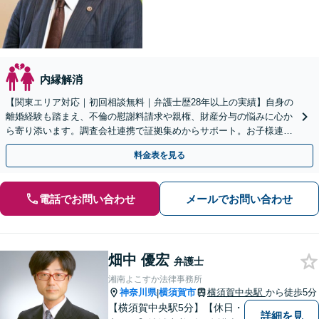
内縁解消
【関東エリア対応｜初回相談無料｜弁護士歴28年以上の実績】自身の
離婚経験も踏まえ、不倫の慰謝料請求や親権、財産分与の悩みに心か
ら寄り添います。調査会社連携で証拠集めからサポート。お子様連れ
大歓迎！戦略的な再出発のために、まずはご相談ください
料金表を見る
電話でお問い合わせ
メールでお問い合わせ
畑中 優宏
弁護士
湘南よこすか法律事務所
神奈川県
横須賀市
横須賀中央駅
から徒歩5分
|
【横須賀中央駅5分】【休日・
詳細を見