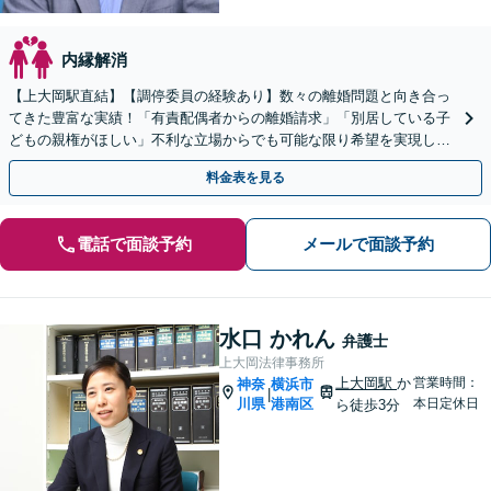
内縁解消
【上大岡駅直結】【調停委員の経験あり】数々の離婚問題と向き合っ
てきた豊富な実績！「有責配偶者からの離婚請求」「別居している子
どもの親権がほしい」不利な立場からでも可能な限り希望を実現しま
す【完全個室対応】【子連れ相談可】【ビデオ面談対応】
料金表を見る
電話で面談予約
メールで面談予約
水口 かれん
弁護士
上大岡法律事務所
上大岡駅
か
営業時間：
神奈
横浜市
|
川県
港南区
本日定休日
ら徒歩3分