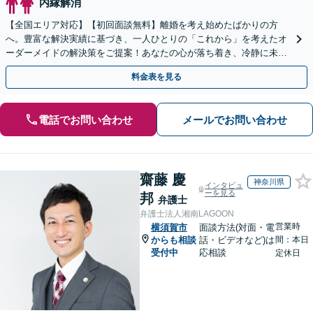
内縁解消
【全国エリア対応】【初回面談無料】離婚を考え始めたばかりの方
へ。豊富な解決実績に基づき、一人ひとりの「これから」を考えたオ
ーダーメイドの解決策をご提案！あなたの心が落ち着き、冷静に未来
を選べるよう全力でサポート【弁護士直通・LINE相談可】
料金表を見る
電話でお問い合わせ
メールでお問い合わせ
齋藤 慶
神奈川県
インタビュ
ーを見る
邦
弁護士
弁護士法人湘南LAGOON
営業時
横須賀市
面談方法(対面・電
からも相談
話・ビデオなど)は
間：本日
受付中
応相談
定休日