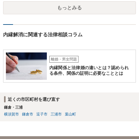
す。 ④- ⑤それにはなりえます。 ⑥一般論ですが、裁判官は証拠に基
もっとみる
づいて事実を認定するわけですから、証拠が大切です。 証拠をきちん
と整えての訴訟提起だとは思いますが、これからでも整えられるので
あれば準備しておくことが大切でしょう。 ⑦今回の不貞行為が原因で
離婚に至るのであれば100万円以上で和解・判決になることが多いと思
います。具体的な事情が分かりかねますので、幅のありすぎる回答で
内縁解消に関連する法律相談コラム
申し訳ありません。 現在、法律事務所にご依頼されているようですか
ら、ご担当の先生にも聞いてみて頂ければと存じます。 ご参考になれ
ば幸いです。
離婚・男女問題
内縁関係と法律婚の違いとは？認められ
る条件、関係の証明に必要なこととは
近くの市区町村を選び直す
鎌倉・三浦
横須賀市
鎌倉市
逗子市
三浦市
葉山町