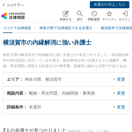
弁護士の方はこちら
ココナラへ
投稿する
探す
閲覧履歴
マイリスト
ログイン
ココナラ法律相談
神奈川県で法律相談できる弁護士
横須賀市で法律相
横須賀市の内縁解消に強い弁護士
神奈川県の横須賀市で内縁解消に強い弁護士が7名見つかりました。初回面談無
料や休日面談に対応している弁護士、解決事例を持つ弁護士なども掲載中。離
婚・男女問題に関係する財産分与や養育費、親権等の細かな分野での絞り込み
検索もでき便利です。特に宮島綜合法律事務所の角井 駿輔弁護士や横須賀・三
浦法律事務所の大久保 龍太弁護士、虎ノ門法律経済事務所 横須賀支店の中村
エリア
神奈川県、横須賀市
変更
賢史郎弁護士のプロフィール情報や弁護士費用、強みなどが注目されていま
す。『横須賀市で土日や夜間に発生した内縁解消のトラブルを今すぐに弁護士
相談内容
離婚・男女問題、内縁関係・事実婚
変更
に相談したい』『内縁解消のトラブル解決の実績豊富な近くの弁護士を検索し
たい』『初回相談無料で内縁解消を法律相談できる横須賀市内の弁護士に相談
予約したい』などでお困りの相談者さんにおすすめです。
詳細条件
未選択
変更
7
人の弁護士が見つかりました
(検索結果について詳しくは
こちら
)