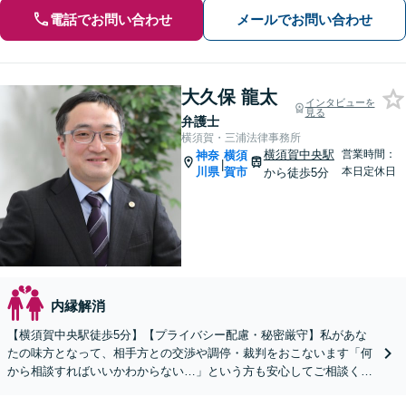
電話でお問い合わせ
メールでお問い合わせ
大久保 龍太
インタビューを
見る
弁護士
横須賀・三浦法律事務所
横須賀中央駅
営業時間：
神奈
横須
|
川県
賀市
本日定休日
から徒歩5分
内縁解消
【横須賀中央駅徒歩5分】【プライバシー配慮・秘密厳守】私があな
たの味方となって、相手方との交渉や調停・裁判をおこないます「何
から相談すればいいかわからない…」という方も安心してご相談くだ
さい【分割・後払い可】【夜間面談対応（事前予約）】