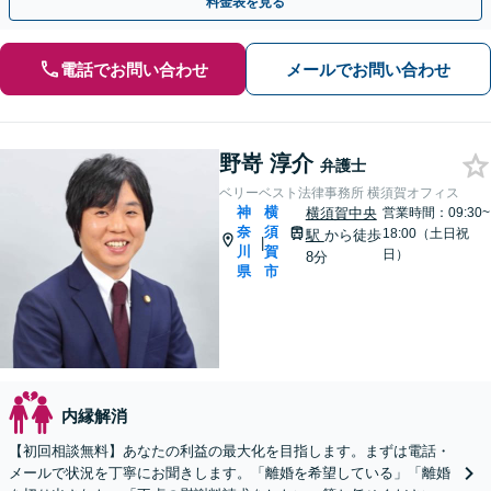
料金表を見る
電話でお問い合わせ
メールでお問い合わせ
野嵜 淳介
弁護士
ベリーベスト法律事務所 横須賀オフィス
神
横
横須賀中央
営業時間：09:30~
奈
須
18:00（土日祝
駅
から徒歩
|
川
賀
日）
8分
県
市
内縁解消
【初回相談無料】あなたの利益の最大化を目指します。まずは電話・
メールで状況を丁寧にお聞きします。「離婚を希望している」「離婚