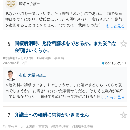
匿名A
弁護士
あなたが猫を一度もらい受けた（贈与された）のであれば、猫の所有
権はあなたにあり、彼氏にはいったん履行された（実行された）贈与
を撤回することはできません。 ですので、裁判では彼氏が勝つことは
できません。 もっとも、贈与が立証（証明）できるかどうかはご記載
の事情からははっきりしませんので、早めに弁護士に面談相談する方
がいいでしょう。 場合によっては弁護士名で通知等出してもらうほう
6
同棲解消時、慰謝料請求をできるか。また妥当な
がいいかもしれません。
金額はいくらか。
#慰謝料請求したい側
#内縁関係・事実婚
2022年5月12日
役にたった
6
村山 大基
弁護士
＞慰謝料の請求はできますでしょうか。また請求するならいくらが妥
当でしょうか。 お書きいただいた事情からだと、そもそも婚約が成立
しているかどうか、 面談で相談に行って検討されると良いと思いま
す。 結婚前提の交際にとどまり、婚約とまでは認められない可能性が
あるからです。 他方で、実際問題として同棲のために金銭的不利益が
生じているので、 厳密に婚約が成立しているかどうかは別として、話
7
弁護士への報酬に納得がいきません
し合いにより一定の支払いを受けて別れる、というのも考えられま
す。 相手としても、裁判までして争って支払いゼロを目指すよりは、
#財産分与
#内縁関係・事実婚
#慰謝料増額
#損害賠償増額