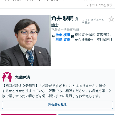
7件中 1-7件を表示
角井 駿輔
弁
インタビューを
見る
護士
宮島綜合法律事務所
横須賀中央駅
営業時間：
神奈
横須
|
川県
賀市
本日定休日
から徒歩6分
内縁解消
【初回相談３０分無料】「相談が早すぎる」ことはありません。離婚
するかどうかが決まっていない段階でもご相談ください。お考えや家
族で話し合った内容などを伺い解決までの見通しをお伝えします。不
貞慰謝料、財産分与、養育費など、幅広く対応します。
料金表を見る