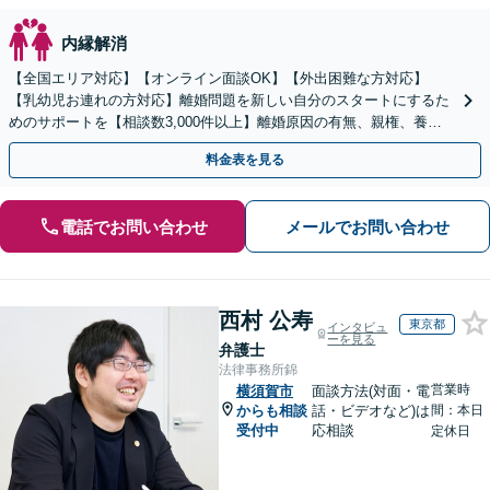
内縁解消
【全国エリア対応】【オンライン面談OK】【外出困難な方対応】
【乳幼児お連れの方対応】離婚問題を新しい自分のスタートにするた
めのサポートを【相談数3,000件以上】離婚原因の有無、親権、養育
費、財産分与、慰謝料請求【夜間・休日相談可】
料金表を見る
電話でお問い合わせ
メールでお問い合わせ
西村 公寿
東京都
インタビュ
ーを見る
弁護士
法律事務所錦
営業時
横須賀市
面談方法(対面・電
からも相談
話・ビデオなど)は
間：本日
受付中
応相談
定休日