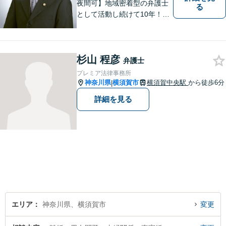
夜間可】地域密着型の弁護士
る
として活動し続けて10年！豊
富な弁護経験と信頼を持つ弁
護士。他士業連携で高度な問
題にも対応可能◎【法テラス
杉山 程彦
可】【女性弁護士在籍】
弁護士
プレミア法律事務所
神奈川県
横須賀市
横須賀中央駅
から徒歩6分
|
詳細を見る
エリア
神奈川県、横須賀市
変更