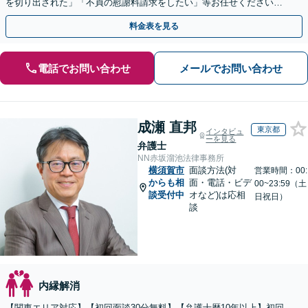
を切り出された」「不貞の慰謝料請求をしたい」等お任せください。
【リーズナブルな料金設定】
料金表を見る
電話でお問い合わせ
メールでお問い合わせ
成瀬 直邦
東京都
インタビュ
ーを見る
弁護士
NN赤坂溜池法律事務所
横須賀市
面談方法(対
営業時間：00:
からも相
面・電話・ビデ
00~23:59（土
談受付中
オなど)は応相
日祝日）
談
内縁解消
【関東エリア対応】【初回面談30分無料】【弁護士歴10年以上】初回