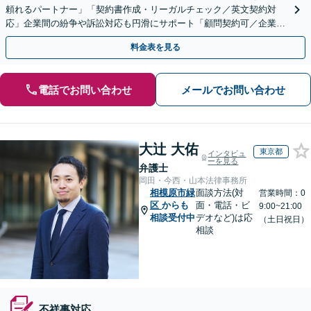
頼れるパートナー」「契約書作成・リーガルチェック／英文契約対
応」企業間の紛争や訴訟対応も円滑にサポート「顧問契約可／企業規
模や業種に応じて柔軟にカスタマイズ」【休日・夜間相談可】
料金表を見る
電話でお問い合わせ
メールでお問い合わせ
大辻 大佑
東京都
インタビュ
ーを見る
弁護士
岡田・今西・山本法律事務所
相模原市緑
面談方法(対
営業時間：0
区
からも
面・電話・ビ
9:00~21:00
相談受付中
デオなど)は応
（土日祝日）
相談
不祥事対応