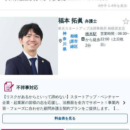
4件中 1-4件を表示
福本 拓眞
弁護士
東京スタートアップ法律事務所 相模原支店
神
橋本駅
営業時間：06:30~
相模
奈
22:00（土日祝
から徒歩
原市
|
川
日）
2分
緑区
県
不祥事対応
【リスクがあるからといって諦めない】スタートアップ・ベンチャー
企業・起業家の皆様の志を応援し、法務面を全力でサポート！事業内
容・フェーズに合わせた顧問弁護士契約プランをご提供します。【顧
問契約／企業法務】
料金表を見る