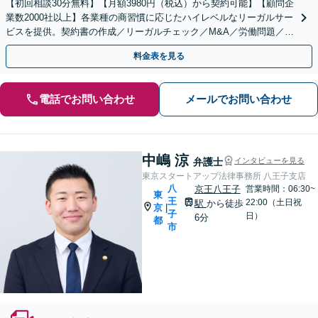
【初回相談30分無料】【月額3980円（税込）から契約可能】【顧問企
業数2000社以上】各業種の商習慣に応じたハイレベルなリーガルサー
ビスを提供。契約書の作成／リーガルチェック／M&A／労働問題／知
的財産等、お任せください【他士業連携可能】
料金表を見る
電話でお問い合わせ
メールでお問い合わせ
中嶋 涼
弁護士
インタビューを見る
東京スタートアップ法律事務所 八王子支店
八
京王八王子
営業時間：06:30~
東
王
22:00（土日祝
駅
から徒歩
京
|
子
日）
6分
都
市