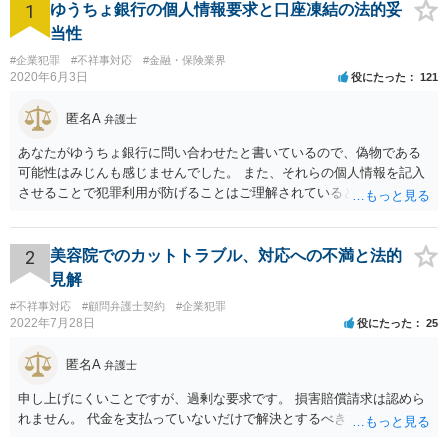
1
ゆうちょ銀行の個人情報要求と口座凍結の法的妥
当性
#企業犯罪
#不祥事対応
#金融・保険業界
2020年6月3日
役にたった
121
匿名A
弁護士
あなたがゆうちょ銀行に問い合わせたと書いているので、偽物である
可能性はみじんも感じませんでした。 また、それらの個人情報を記入
させることで犯罪利用が防げることはご理解されているとおりです。
結局あなたにはゆうちょ銀行が信用できないという前提があり、弁護
士に同意を求めているだけです。 最初の回答では分かりづらかったの
かもしれませんが、質問にわかりやすく答えると「法的に許される」
2
美容院でのカットトラブル、対応への不満と法的
が答えになります。 補足でアドバイスしておきますと、今私に反論し
見解
てきたその内容をゆうちょ銀行にぶつければいいとおもいます。 もっ
#不祥事対応
#顧問弁護士契約
#企業犯罪
とも、ぶつけられたゆうちょ銀行があなたと契約するかは法律上ゆう
2022年7月28日
役にたった
25
ちょ銀行の自由です。
匿名A
弁護士
申し上げにくいことですが、過剰な要求です。 損害賠償請求は認めら
れません。 代金を支払っていないだけで解決とするべきでしょう。