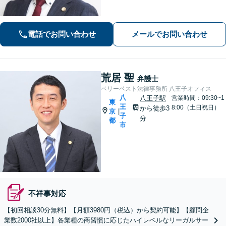
者様の不安に寄り添い早期解決を目指
しますのでお気軽にご相談ください。
【24時間受付】【ビデオ面談可】
電話でお問い合わせ
メールでお問い合わせ
荒居 聖
弁護士
ベリーベスト法律事務所 八王子オフィス
八
八王子駅
営業時間：09:30~1
東
王
8:00（土日祝日）
から徒歩3
京
|
子
分
都
市
不祥事対応
【初回相談30分無料】【月額3980円（税込）から契約可能】【顧問企
業数2000社以上】各業種の商習慣に応じたハイレベルなリーガルサー