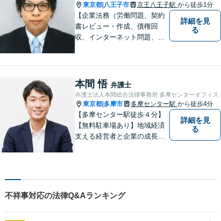
東京都
八王子市
京王八王子駅
から徒歩1分
|
【企業法務（労働問題、契約
詳細を見
書レビュー・作成、債権回
る
収、インターネット問題、ク
レーム・ハラスメント対応、
事業承継、顧問弁護士）、交
通事故に注力】【京王八王子
駅徒歩１分・八王子駅徒歩５
本間 悟
弁護士
分】
弁護士法人本間総合法律事務所 多摩センターオフィス
東京都
多摩市
多摩センター駅
から徒歩4分
|
【多摩センター駅徒歩４分】
詳細を見
【無料駐車場あり】地域経済
る
支える経営者と企業の成長を
サポート。同時に地域住民の
安心を法律の専門家としてサ
ポート。企業事案から、交通
事故、相続、成年後見、不動
産など幅広く法律問題に対応
不祥事対応の法律Q&Aランキング
しますので、お気軽にご相談
を。