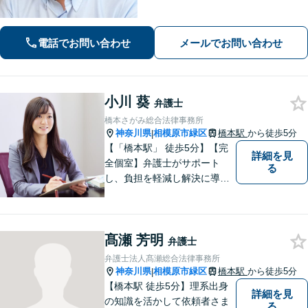
寄り添いながら、誠実な対応を心がけ
ております「粘り強い交渉とフットワ
ークの軽さが強み」男性・女性弁護士
電話でお問い合わせ
メールでお問い合わせ
が所属し多角的な視点から解決へ尽力
いたします
小川 葵
弁護士
橋本さがみ総合法律事務所
神奈川県
相模原市緑区
橋本駅
から徒歩5分
|
【「橋本駅」 徒歩5分】【完
詳細を見
全個室】弁護士がサポート
る
し、負担を軽減し解決に導き
ます。 お話をじっくり聞き、
お客様の気持ちを尊重しなが
ら解決策を提案します。 まず
髙瀬 芳明
はご相談いただき、今後の進
弁護士
め方を一緒に考えましょう。
弁護士法人髙瀬総合法律事務所
【法テラス利用可】
神奈川県
相模原市緑区
橋本駅
から徒歩5分
|
【橋本駅 徒歩5分】理系出身
詳細を見
の知識を活かして依頼者さま
る