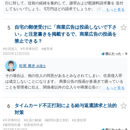
行に対して、従前の経緯を集約して、謝罪および慰謝料請求書を 送付
してもいいでしょう。 5万円ほどの請求でしょうか。（私見）
5
自宅の郵便受けに「商業広告は投函しないで下さ
い」と注意書きを掲載するで、商業広告の投函を
禁止できる？
#住居侵入
#不祥事対応
#被害者
2022年12月23日
役にたった
9
松尾 雅史
弁護士
その場合は、他の住人の同意があるとみなされてしまい、住居侵入罪
は成立しないことになります。 商業公告の投函が多過ぎて困っている
ことを管理者に伝え、関係者以外の立入りや商業公告の投函を禁ずる
張り紙をマンション入り口にしてもらうのがよいと思います。
6
タイムカード不正打刻による給与返還請求と法的
対策
#不祥事対応
#社員の解雇
#顧問弁護士契約
#企業犯罪
#雇用契約書・就業規則作成
2023年2月19日
役にたった
8