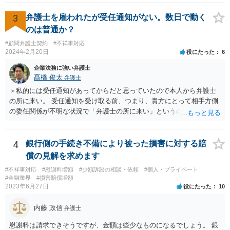
3
弁護士を雇われたが受任通知がない。数日で動く
のは普通か？
#顧問弁護士契約
#不祥事対応
2024年2月20日
役にたった
6
企業法務に強い弁護士
髙橋 俊太
弁護士
＞私的には受任通知があってからだと思っていたので本人から弁護士
の所に来い。 受任通知を受け取る前、つまり、貴方にとって相手方側
の委任関係が不明な状況で「弁護士の所に来い」というのは、さすが
に無理な要求だと思われます。 ＞本当に雇っていた場合はこちらに連
絡がきますよね？ 通常はそのような初動となります。
4
銀行側の手続き不備により被った損害に対する賠
償の見解を求めます
#不祥事対応
#慰謝料増額
#少額訴訟の相談・依頼
#個人・プライベート
#金融業界
#損害賠償増額
2023年6月27日
役にたった
10
内藤 政信
弁護士
慰謝料は請求できそうですが、金額は些少なものになるでしょう。 銀