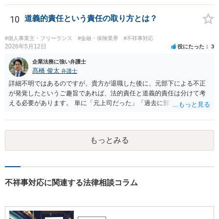
10
道義的責任という責任の取り方とは？
#個人事業主・フリーランス
#金融・保険業界
#不祥事対応
2026年5月12日
役にたった
3
企業法務に強い弁護士
髙橋 俊太
弁護士
詳細不明ではあるのですが、貴方が退職した後に、元部下による不正
が発覚したというご趣旨であれば、法的責任と道義的責任は分けて考
える必要があります。 単に「元上司だった」「過去に部下だった」と
いうだけで、当然に１億円の損害について法的責任を負うものではあ
りません。会社が貴方に損害賠償請求をするには、在職中の管理監督
義務違反、引継ぎの不備、不正の兆候を知りながら放置したことな
もっとみる
ど、具体的な義務違反と損害との因果関係を主張・立証する必要があ
ります。なお、在職中から会計処理や現金管理の不自然さを認識して
いた、部下に過度な権限を与えたまま放置していた、退職時に重要な
情報を引き継がなかった等の事情があれば、会社から問題視される可
能性はあるでしょう。 対応としては、まず会社から何を求められてい
不祥事対応に関連する法律相談コラム
るのかを明確にすることが重要です。謝罪、調査協力、金銭負担、始
末書提出など、求められている内容によって対応は異なります。不用
意に責任を認める文書を作成したり、損害負担を約束したりすること