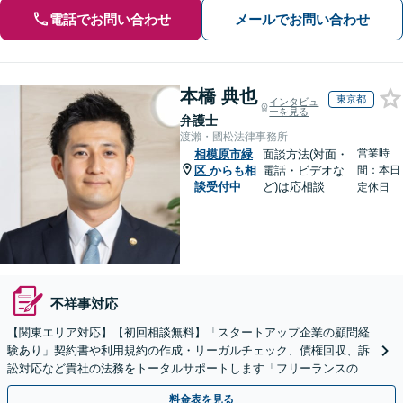
電話でお問い合わせ
メールでお問い合わせ
本橋 典也
東京都
インタビュ
ーを見る
弁護士
渡瀨・國松法律事務所
営業時
相模原市緑
面談方法(対面・
区
からも相
電話・ビデオな
間：本日
談受付中
ど)は応相談
定休日
不祥事対応
【関東エリア対応】【初回相談無料】「スタートアップ企業の顧問経
験あり」契約書や利用規約の作成・リーガルチェック、債権回収、訴
訟対応など貴社の法務をトータルサポートします「フリーランスの顧
問対応／顧問契約月額1万円～」【休日・夜間相談可】
料金表を見る