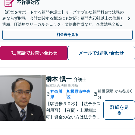
不祥事対応
【経営をサポートする顧問弁護士】リーズナブルな顧問料金で法務の
みならず財務・会計に関する相談にも対応！顧問先70社以上の信頼と
実績、IT法務やリーガルチェック・契約書作成など、企業法務全般に
ついてお気軽にご相談ください。
料金表を見る
電話でお問い合わせ
メールでお問い合わせ
橋本 愼一
弁護士
橋本総合法律事務所
相模原駅
から徒歩0
神奈川
相模原市中央
|
県
区
分
【駅徒歩３０秒】【法テラス
詳細を見
利用可】【夜間・土曜相談
る
可】資金のない方は法テラス
をご利用ください。解決に向
けて丁寧に、迅速に対応しま