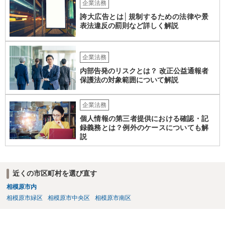
は避けるべきです。一方で、在職中の業務内容、権限分掌、引継ぎ資
企業法務
料、不正を認識していなかった事情を整理し、必要な範囲で調査に協
誇大広告とは│規制するための法律や景
力することは考えられます。 仮に、金銭請求や責任追及を示唆されて
表法違反の罰則など詳しく解説
いる場合には、会社とのやり取りを保存し、弁護士に相談したうえで
対応なさった方がよいでしょう。
企業法務
内部告発のリスクとは？ 改正公益通報者
保護法の対象範囲について解説
企業法務
個人情報の第三者提供における確認・記
録義務とは？例外のケースについても解
説
近くの市区町村を選び直す
相模原市内
相模原市緑区
相模原市中央区
相模原市南区