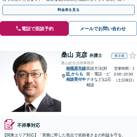
を法的側面から全面サポート！
料金表を見る
電話で面談予約
メールでお問い合わせ
桑山 克彦
弁護士
東京都
桑山総合法律事務所
相模原市緑
面談方法(対
営業時間：1
区
からも
面・電話・ビ
0:00~20:00
相談受付中
デオなど)は応
（土日祝日）
相談
不祥事対応
【関東エリア対応】「実務に即した視点で依頼者さまの利益を守る、