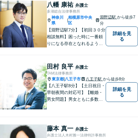
す。住宅ローンの支払で悩ま
八幡 康祐
弁護士
れている方も一度ご相談くだ
多湖総合法律事務所
さい。最高の結果が出せるよ
淵野辺駅
から徒歩7
神奈川
相模原市中央
|
う自己研鑽を怠らず質の高い
県
区
分
仕事を目指します。
【淵野辺駅7分】【初回３０分
詳細を見
相談無料】困った時に一番頼
る
りになる存在となれるよう、
皆様のご事情に寄り添った問
題解決を心がけております。
お電話の際に『ココナラ経由
田村 良平
弁護士
で八幡弁護士に相談希望』と
TAM法律事務所
お伝え下さい。
東京都
八王子市
八王子駅
から徒歩8分
|
【八王子駅8分】【土日祝日・
詳細を見
早朝夜間の対応可】【離婚・
る
男女問題】男女ともに多数実
績アリ。親権、財産分与～養
育費まで幅広く対応【交通事
故】【相続】もお任せくださ
い。
藤本 真一
弁護士
弁護士法人木村雅一法律特許事務所