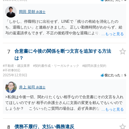
岡田 晃朝
弁護士
「しかし、停職明けに出社せず、LINEで「残りの有給を消化したの
ち、退職したい」と連絡がきました。 正しい勤務時間がわからず、給
与の返還請求もできず、不正の後処理や急な退職により、社や他のス
タッフに多大な迷惑をかけ、その上、有給まで使われるというような
状況です。」 大変悪質ですね。打刻場所のデータと、これまでのタイ
ムカードの虚偽を確認し、突き付けて責任を問題にすることになるで
7
合意書に今後の関係を断つ文言を追加する方法
しょう。 詐欺もありうるでしょうね。 「正しい時間がわからないとい
は？
うタイムカード不正打刻による返還請求はどのようにおこなえばよい
#不動産・建設業界
#契約書作成・リーガルチェック
#顧問弁護士契約
でしょうか？」 想定できる虚偽を前提に、相手と協議して詰めればよ
#不祥事対応
いかと思います。 確実な記録があれば、それによるのがよいですが、
2025年12月9日
役にたった
5
すべては不可能でしょうので。 相手の言動には早急には返事をせずに
弁護士と相談しながら、対応策を検討する方がよいでしょう。 また、
井上 祐司
弁護士
返還が難しい場合、損害賠償を請求する事はできますでしょうか？ 法
的には可能ですが、立証の問題があります。 協議でも問題にできそう
>私側は今後一切、関わりたくない相手なので合意書にその文言を入れ
ですが、調停なども検討できるでしょう。 また、返還請求も損害賠償
てほしいのですが 相手の弁護士さんに文面の変更を頼んでもいいので
請求もせず、「詐欺」として、警察に被害届を出す事は可能でしょう
しょうか？ こういったご質問の場合は、必ず具体的な合意書案をも
か？ 内容的には検討できますが、立証は、民事よりさらにワンランク
って法律相談を受けないと、的確なアドバイスが困難です。 一般的
上がります。 警察に相談されてもよい事案だとは思います。
には、ご質問のような懸念を払しょくするために、 「甲及び乙は，本
示談書に記載するもののほか，甲と乙の間には何らの債権債務が存し
8
債務不履行、支払い義務違反