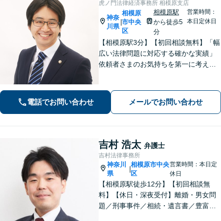
虎ノ門法律経済事務所 相模原支店
相模原駅
営業時間：
相模原
神奈
本日定休日
市中央
から徒歩5
|
川県
区
分
【相模原駅3分】【初回相談無料】「幅
広い法律問題に対応する確かな実績」
依頼者さまのお気持ちを第一に考えた
対応を心がけております。相続・離
婚・医療問題はぜひご相談ください。
【休日・夜間相談可／忙しい方にも安
電話でお問い合わせ
メールでお問い合わせ
心の柔軟なサポート体制】
吉村 浩太
弁護士
吉村法律事務所
神奈川
相模原市中央
営業時間：本日定
|
県
区
休日
【相模原駅徒歩12分】【初回相談無
料】【休日・深夜受付】離婚・男女問
題／刑事事件／相続・遺言書／豊富な
ノウハウを生かした交渉が強み。依頼