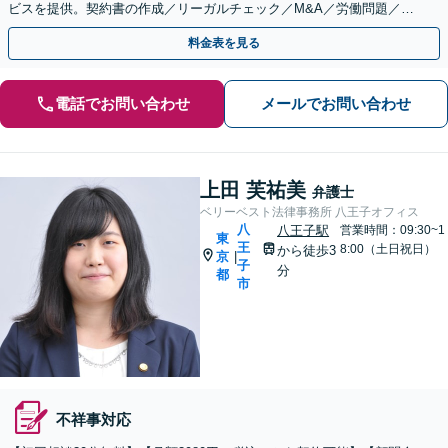
ビスを提供。契約書の作成／リーガルチェック／M&A／労働問題／知
的財産等、お任せください【他士業連携可能】
料金表を見る
電話でお問い合わせ
メールでお問い合わせ
上田 芙祐美
弁護士
ベリーベスト法律事務所 八王子オフィス
八
八王子駅
営業時間：09:30~1
東
王
8:00（土日祝日）
から徒歩3
京
|
子
分
都
市
不祥事対応