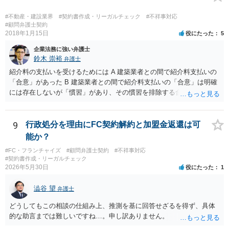
ないことを相互に確認する。」 という清算条項を入れることが一般的
です。 以上に加え、「本件については，当事者協議の結果，上記示
#不動産・建設業界
#契約書作成・リーガルチェック
#不祥事対応
談条件のとおり示談が成立したので，今後本件の上記示談内容に関し
#顧問弁護士契約
2018年1月15日
役にたった
5
てはどんな事情が生じても双方共裁判上又は裁判外においても一切異
議，請求の申立をしないことを誓約する。」という条項を入れること
企業法務に強い弁護士
がありますが、この条項は一つのプレッシャーのようなもので、現実
鈴木 崇裕
弁護士
には今後一切裁判を起こす権利を放棄する、という合意はできません
紹介料の支払いを受けるためには A 建築業者との間で紹介料支払いの
し、予測できない後発的損害については示談後であっても請求できる
「合意」があった B 建築業者との間で紹介料支払いの「合意」は明確
ので、上記の清算条項のみの場合がほとんどです。
には存在しないが「慣習」があり、その慣習を排除する合意がない と
いういずれかの状況にあったことを主張立証する必要があります。 も
っとも、裁判所は「慣習」を容易には認めませんから、Aの主張に重き
をおくほうがよろしいと思います。 Aの主張で重要になるのは、例え
9
行政処分を理由にFC契約解約と加盟金返還は可
ば ・相手方建築業者が「当初払う」と言っていた事実、経緯、内容 ・
能か？
貴社が相手方建築業者に対して紹介料支払いを求めた事実 、経緯、内
#FC・フランチャイズ
#顧問弁護士契約
#不祥事対応
容 ・相手方建築業者が過去に紹介料を支払った事実 ・相手方建築業者
#契約書作成・リーガルチェック
が施主に対して紹介料支払いを前提とする言動をしていたかどうか な
2026年5月30日
役にたった
1
どです（これに限られません。）。 弁護士に相談のうえ、詳細な事実
関係を説明して見通しを立て、相手方建築業者に対する請求を行なっ
澁谷 望
弁護士
ていくことになると思います。
どうしてもこの相談の仕組み上、推測を基に回答せざるを得ず、具体
的な助言までは難しいですね…。申し訳ありません。