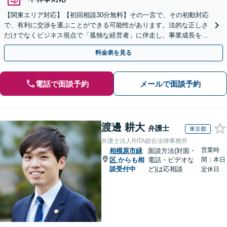
【関東エリア対応】【初回相談30分無料】その一言で、その初動対応
で、有利に交渉を運ぶことができる可能性があります。法的な正しさ
だけでなくビジネス視点で「孤独な経営者」に伴走し、事業成長を支
えます。Web面談・セカンドオピニオン対応可。
料金表を見る
電話で面談予約
メールで面談予約
渡邊 耕大
弁護士
東京都
弁護士法人RITA総合法律事務所
営業時
相模原市緑
面談方法(対面・
区
からも相
電話・ビデオな
間：本日
談受付中
ど)は応相談
定休日