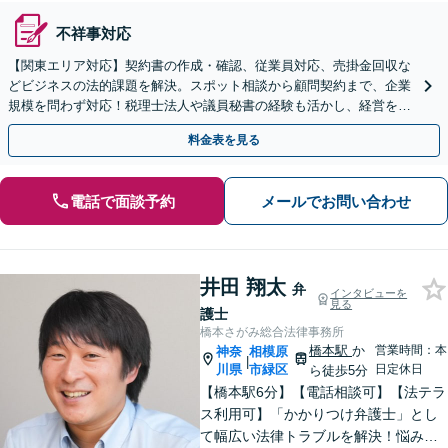
不祥事対応
【関東エリア対応】契約書の作成・確認、従業員対応、売掛金回収な
どビジネスの法的課題を解決。スポット相談から顧問契約まで、企業
規模を問わず対応！税理士法人や議員秘書の経験も活かし、経営を法
務面から支えます【夜間や休日相談可｜オンライン相談可】
料金表を見る
電話で面談予約
メールでお問い合わせ
井田 翔太
弁
インタビューを
見る
護士
橋本さがみ総合法律事務所
橋本駅
か
営業時間：本
神奈
相模原
|
川県
市緑区
日定休日
ら徒歩5分
【橋本駅6分】【電話相談可】【法テラ
ス利用可】「かかりつけ弁護士」とし
て幅広い法律トラブルを解決！悩みに