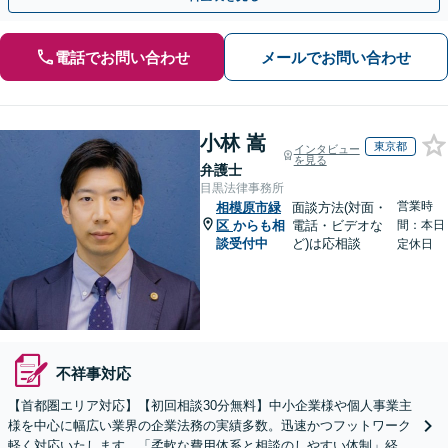
電話でお問い合わせ
メールでお問い合わせ
小林 嵩
東京都
インタビュー
を見る
弁護士
目黒法律事務所
営業時
相模原市緑
面談方法(対面・
区
からも相
電話・ビデオな
間：本日
談受付中
ど)は応相談
定休日
不祥事対応
【首都圏エリア対応】【初回相談30分無料】中小企業様や個人事業主
様を中心に幅広い業界の企業法務の実績多数。迅速かつフットワーク
軽く対応いたします。「柔軟な費用体系と相談のしやすい体制」経営