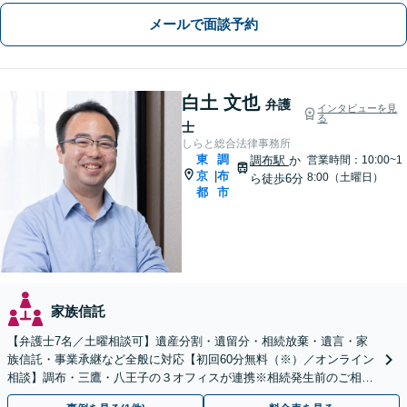
部分は、その理由を説明し代案をご検
メールで面談予約
討いたします』セカンドオピニオン可
【狛江駅4分／休日夜間相談可】
白土 文也
弁護
インタビューを見
る
士
しらと総合法律事務所
東
調
調布駅
か
営業時間：10:00~1
京
布
|
8:00（土曜日）
ら徒歩6分
都
市
家族信託
【弁護士7名／土曜相談可】遺産分割・遺留分・相続放棄・遺言・家
族信託・事業承継など全般に対応【初回60分無料（※）／オンライン
相談】調布・三鷹・八王子の３オフィスが連携※相続発生前のご相談
など有料相談になるものもございます