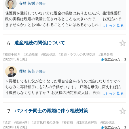
寺林 智栄
弁護士
保護費を受給していない方に返金の義務はありませんが、生活保護行
政の実務は現場の裁量に任されるところも大きいので、「お支払いで
きませんか」とお伺いされることくらいはあるかもしれません。 通報
するかどうかは、あなたとお父さんの妹さんとの関係などを総合的に
考えてご判断いただくのが良いと思います。
6
遺産相続の関係について
#相続手続き
#相続放棄
#家族信託
#相続トラブルの代理交渉
#遺産分割
2022年5月18日
役にたった
2
理崎 智英
弁護士
＞再婚してもし父が亡くなった場合借金を払うのは誰になりますか？
ちなみに再婚相手にも2人の子供がいます。 戸籍を母側に変えれば払
う義務もなくなりますか？ お父様の法定相続人は、再婚相手とご相談
者様なので、お父様の借金はご相談者様も相続することになります。
戸籍がどこにあるのかは関係ありません。 ただし、お父様が亡くなっ
たことを知ってから３か月以内に家庭裁判所にて「相続放棄」の手続
7
バツイチ同士の再婚に伴う相続対策
をすれば、ご相談者様はお父様の借金は相続しません。
#遺言
#遺産分割
#遺言執行者の選任
#養育費
#口座凍結解除
#家族信託
2020年1月20日
役にたった
2