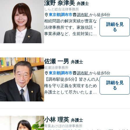
濵野 奈津美
弁護士
しらと総合法律事務所
東京都
調布市
調布駅
から徒歩6分
|
相続問題の解決実績が豊富な
詳細を見
法律事務所です。家族信託・
る
事業承継など、生前対策にも
幅広く対応しています。【オ
ンライン面談対応】
佐瀬 一男
弁護士
佐瀬法律事務所
東京都
調布市
調布駅
から徒歩5分
|
【調布駅徒歩5分】皆さんの人
詳細を見
権を守り正義を実現するため
る
弁護士として尽力いたしま
す。離婚、相続、交通事故な
どお気軽にご相談ください。
小林 理英
弁護士
青葉あけぼの法律事務所