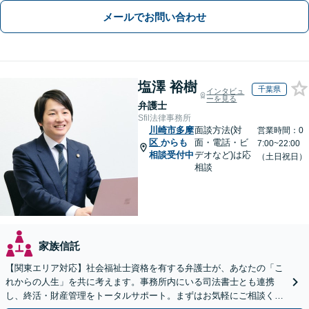
メールでお問い合わせ
塩澤 裕樹
千葉県
インタビュ
ーを見る
弁護士
Sfil法律事務所
川崎市多摩
面談方法(対
営業時間：0
区
からも
面・電話・ビ
7:00~22:00
相談受付中
デオなど)は応
（土日祝日）
相談
家族信託
【関東エリア対応】社会福祉士資格を有する弁護士が、あなたの「こ
れからの人生」を共に考えます。事務所内にいる司法書士とも連携
し、終活・財産管理をトータルサポート。まずはお気軽にご相談くだ