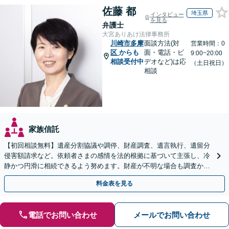
佐藤 都
埼玉県
インタビュー
を見る
弁護士
大宮ありあけ法律事務所
川崎市多摩
面談方法(対
営業時間：0
区
からも
面・電話・ビ
9:00~20:00
相談受付中
デオなど)は応
（土日祝日）
相談
家族信託
【初回相談無料】遺産分割協議や調停、財産調査、遺言執行、遺留分
侵害額請求など。依頼者さまの感情を法的根拠に基づいて主張し、冷
静かつ円滑に相続できるよう努めます。財産が不明な場合も調査から
対応します。
料金表を見る
電話でお問い合わせ
メールでお問い合わせ