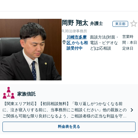
岡野 翔太
弁護士
東京都
RJB法律事務所
営業時
川崎市多摩
面談方法(対面・
区
からも相
電話・ビデオな
間：本日
談受付中
ど)は応相談
定休日
家族信託
【関東エリア対応】【初回相談無料】「取り返しがつかなくなる前
に、泣き寝入りする前に、当事務所にご相談ください」他の親族との
ご関係も可能な限り良好になるよう、ご相談者様の正当な利益を守り
つつ、双方が納得できる着地点を探ります。
料金表を見る