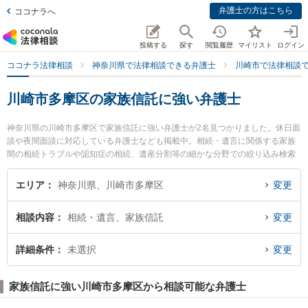
弁護士の方はこちら
ココナラへ
投稿する
探す
閲覧履歴
マイリスト
ログイン
ココナラ法律相談
神奈川県で法律相談できる弁護士
川崎市で法律相談
川崎市多摩区の家族信託に強い弁護士
神奈川県の川崎市多摩区で家族信託に強い弁護士が2名見つかりました。休日面
談や夜間面談に対応している弁護士なども掲載中。相続・遺言に関係する家族
間の相続トラブルや認知症の相続、遺産分割等の細かな分野での絞り込み検索
もでき便利です。特に川崎北合同法律事務所の湯山 薫弁護士や川崎北合同法律
事務所の工藤 猛弁護士のプロフィール情報や弁護士費用、強みなどが注目され
エリア
神奈川県、川崎市多摩区
変更
ています。『川崎市多摩区で土日や夜間に発生した家族信託のトラブルを今す
ぐに弁護士に相談したい』『家族信託のトラブル解決の実績豊富な近くの弁護
相談内容
相続・遺言、家族信託
変更
士を検索したい』『初回相談無料で家族信託を法律相談できる川崎市多摩区内
の弁護士に相談予約したい』などでお困りの相談者さんにおすすめです。
詳細条件
未選択
変更
家族信託に強い川崎市多摩区から相談可能な弁護士