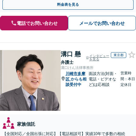
さい【休日・夜間相談可】【出張相談も柔軟に対応】
料金表を見る
電話でお問い合わせ
メールでお問い合わせ
溝口 懸
東京都
インタビュー
を見る
弁護士
溝口けん法律事務所
営業時
川崎市多摩
面談方法(対面・
区
からも相
電話・ビデオな
間：本日
談受付中
ど)は応相談
定休日
家族信託
【全国対応／全国出張に対応】【電話相談可】実績10年で多数の相続