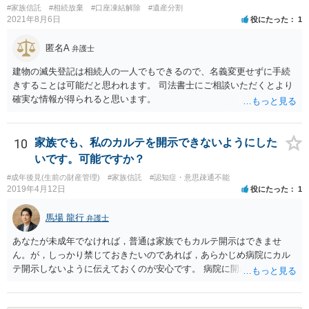
#家族信託
#相続放棄
#口座凍結解除
#遺産分割
2021年8月6日
役にたった
1
匿名A
弁護士
建物の滅失登記は相続人の一人でもできるので、名義変更せずに手続
きすることは可能だと思われます。 司法書士にご相談いただくとより
確実な情報が得られると思います。
10
家族でも、私のカルテを開示できないようにした
いです。可能ですか？
#成年後見(生前の財産管理)
#家族信託
#認知症・意思疎通不能
2019年4月12日
役にたった
1
馬場 龍行
弁護士
あなたが未成年でなければ，普通は家族でもカルテ開示はできませ
ん。が，しっかり禁じておきたいのであれば，あらかじめ病院にカル
テ開示しないように伝えておくのが安心です。 病院に開示しないよう
に伝える書面を作ることはできますが，それがなくても開示はされる
可能性は低いのでコストパフォーマンスとしてはどうかなという感じ