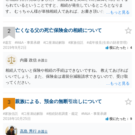
られているということですと、相続が発生しているところとなりま
す。 むぅちゃん様が単独相続人であれば、お書き頂いたような方法で
ご主人に書面を書いてもらうことで対応は可能かと思います。 他にも
相続人おられるということであれば、他の相続人との協議が必要とな
るところです。 また、当該点とは別にご主人から貸付ではなく贈与で
2
亡くなる父の死亡保険金の相続について
あると主張される可能性がございます。 その場合には、貸付であるこ
とを伺わせる事情をどれだけ積み重ねることが出来るか、というとこ
#遺言
#M&A・事業承継
#口座凍結解除
#家族信託
#成年後見(生前の財産管理)
ろとなります。 返済の事実や、返済を約束するメール等です。 金額の
2019年9月2日
役にたった
4
大きさや状況を考えると、一つ一つの問題を解決し、万が一に備えて
おく方が宜しいかと思います。 緊急という訳ではないかと思います
内藤 政信
弁護士
が、事前準備が早い方が有効な手段が増える傾向にありますので、早
相続人でないと保険や相続の手続はできないですね。 教えてあげれば
目に弁護士を入れられることを御検討頂くと良いかと思います。
いいでしょう。 また、保険金は遺留分減殺請求できないので、受け取
ってください。
3
親族による、預金の無断引出しについて
#家族信託
#口座凍結解除
#相続財産調査・鑑定
#M&A・事業承継
2018年10月25日
役にたった
9
高島 秀行
弁護士