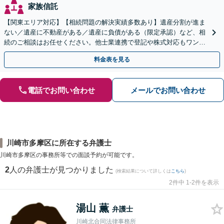
家族信託
【関東エリア対応】【相続問題の解決実績多数あり】遺産分割が進ま
ない／遺産に不動産がある／遺産に負債がある（限定承認）など、相
続のご相談はお任せください。他士業連携で登記や株式対応もワンス
トップ対応します【土日祝対応可】【弁護士歴30年】
料金表を見る
電話でお問い合わせ
メールでお問い合わせ
川崎市多摩区に所在する弁護士
川崎市多摩区の事務所等での面談予約が可能です。
2
人の弁護士が見つかりました
(検索結果について詳しくは
こちら
)
2件中 1-2件を表示
湯山 薫
弁護士
川崎北合同法律事務所