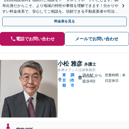
布出身だからこそ、より地域の特性や事情を理解できます！分かりや
すい料金体系で、安心してご相談を。信頼できる不動産業者や司法書
士、税理士などもご紹介可【出張相談可】【土日祝対応可】
料金表を見る
電話でお問い合わせ
メールでお問い合わせ
小松 雅彦
弁護士
多摩オアシス法律事務所
東
調
調布駅
から
営業時間：本
京
布
|
日定休日
徒歩4分
都
市