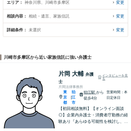
エリア
神奈川県、川崎市多摩区
変更
相談内容
相続・遺言、家族信託
変更
詳細条件
未選択
変更
川崎市多摩区から近い家族信託に強い弁護士
片岡 大輔
弁護
インタビューを見
る
士
片岡法律事務所
東
狛
狛江駅
から
営業時間：本
京
江
|
日定休日
徒歩4分
都
市
【初回相談無料】【オンライン面談
◎】企業内弁護士・消費者庁勤務の経
験あり『あらゆる可能性を検討し、単
に「ダメ」では終わらせない。ダメな