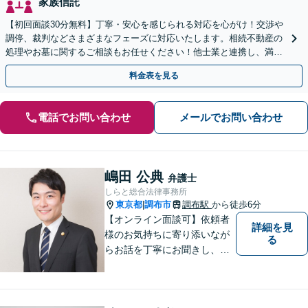
家族信託
【初回面談30分無料】丁寧・安心を感じられる対応を心がけ！交渉や
調停、裁判などさまざまなフェーズに対応いたします。相続不動産の
処理やお墓に関するご相談もお任せください！他士業と連携し、満足
度の高い相続の実現を目指します【弁護士歴40年以上】
料金表を見る
電話でお問い合わせ
メールでお問い合わせ
嶋田 公典
弁護士
しらと総合法律事務所
東京都
調布市
調布駅
から徒歩6分
|
【オンライン面談可】依頼者
詳細を見
様のお気持ちに寄り添いなが
る
らお話を丁寧にお聞きし、分
かりやすくご説明します。