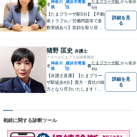
たまプラーザ駅
から徒歩
神奈川
横浜市青葉
|
県
区
5分
【たまプラーザ駅5分】【不動
詳細を見
産トラブル／労働問題等で多
る
数実績あり】笑顔を取り戻す
お手伝いを。丁寧にお話を伺
い，一緒にベストな解決を考
えます。【契約時点での明朗
猪野 匡史
弁護士
会計】
アスールたまプラ法律事務所
たまプラーザ駅
から徒歩
神奈川
横浜市青葉
|
県
区
4分
【弁護士直通】【たまプラー
詳細を見
ザ駅徒歩4分】貴方・貴社の味
る
方となり尽力いたします！当
日相談ができる場合もありま
すのでまずはお気軽にご相談
ください。
相続に関する診断ツール