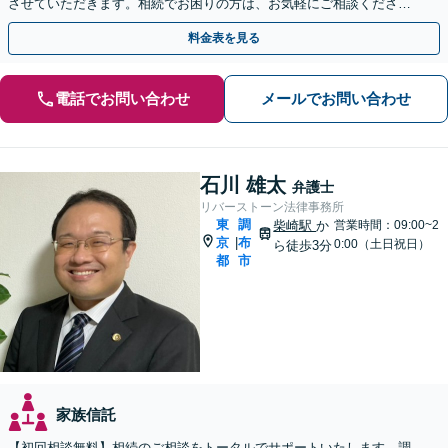
させていただきます。相続でお困りの方は、お気軽にご相談くださ
い。【電話相談可】
料金表を見る
電話でお問い合わせ
メールでお問い合わせ
石川 雄太
弁護士
リバーストーン法律事務所
東
調
柴崎駅
か
営業時間：09:00~2
京
布
|
0:00（土日祝日）
ら徒歩3分
都
市
家族信託
【初回相談無料】相続のご相談をトータルでサポートいたします。調