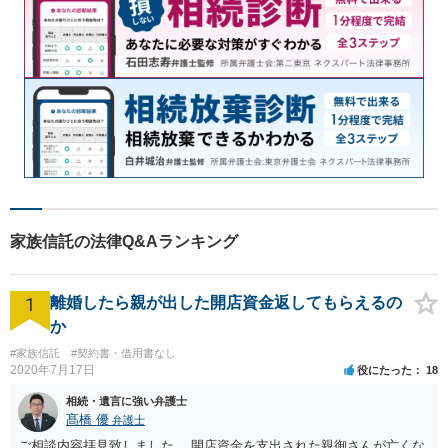
家族信託の法律Q&Aランキング
1
離婚したら親が出した開店資金返してもらえるの
か
#家族信託
#契約書・借用書なし
2020年7月17日
役にたった
18
相続・遺言に強い弁護士
髙橋 優
弁護士
ご相談内容拝見致しました。 開店資金を支出された親御さんが亡くな