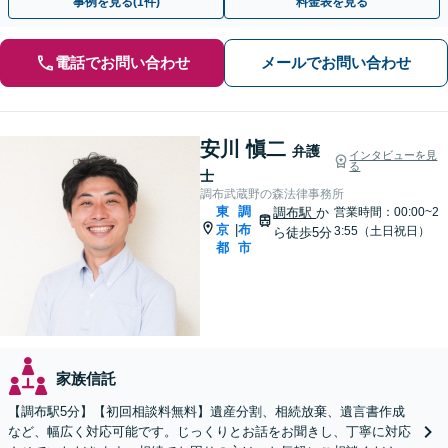
事例を見る(1件)
料金表を見る
電話でお問い合わせ
メールでお問い合わせ
安川 愼二
弁護
インタビューを見
る
士
調布武蔵野の森法律事務所
東
調
調布駅
か
営業時間：00:00~2
京
布
|
3:55（土日祝日）
ら徒歩5分
都
市
家族信託
【調布駅5分】【初回相談料無料】遺産分割、相続放棄、遺言書作成
など、幅広く対応可能です。じっくりとお話をお聞きし、丁寧に対応