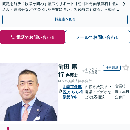
問題を解決！段階を問わず幅広くサポート【初回30分面談無料】使い
込み・遺留分など泥沼化した事案に強い。相続放棄も対応。不動産相
続は次世代を見据えたご提案。生前対策もお任せを
料金表を見る
電話でお問い合わせ
メールでお問い合わせ
前田 康
神奈川県
インタビュ
ーを見る
行
弁護士
M＆M横浜法律事務所
営業時
川崎市多摩
面談方法(対面・
区
からも相
電話・ビデオな
間：本日
談受付中
ど)は応相談
定休日