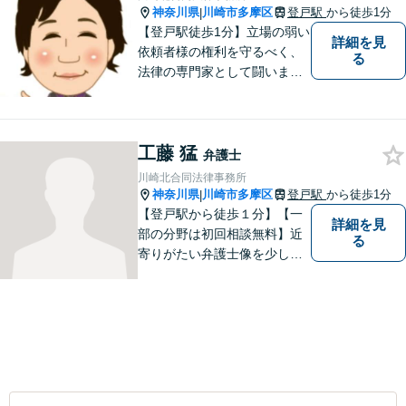
神奈川県
川崎市多摩区
登戸駅
から徒歩1分
|
【登戸駅徒歩1分】立場の弱い
詳細を見
依頼者様の権利を守るべく、
る
法律の専門家として闘いま
す。日々研鑽を怠らず、依頼
者様との信頼関係が築けるよ
う努力しています。家事事
工藤 猛
件・刑事事件・労働事件な
弁護士
ど、幅広く対応いたします。
川崎北合同法律事務所
神奈川県
川崎市多摩区
登戸駅
から徒歩1分
|
【登戸駅から徒歩１分】【一
詳細を見
部の分野は初回相談無料】近
る
寄りがたい弁護士像を少しで
も変えられるように、皆様に
寄り添い、一緒に考え、お一
人おひとりにとって最善の解
決が何であるのかを見極め、
誠心誠意、仕事に取り組んで
まいります。