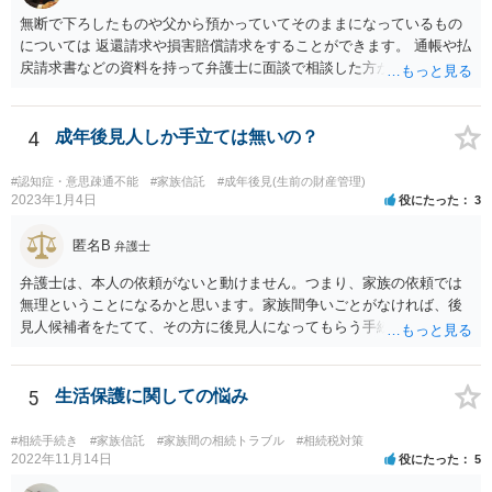
無断で下ろしたものや父から預かっていてそのままになっているもの
については 返還請求や損害賠償請求をすることができます。 通帳や払
戻請求書などの資料を持って弁護士に面談で相談した方がよいと思い
ます。
4
成年後見人しか手立ては無いの？
#認知症・意思疎通不能
#家族信託
#成年後見(生前の財産管理)
2023年1月4日
役にたった
3
匿名B
弁護士
弁護士は、本人の依頼がないと動けません。つまり、家族の依頼では
無理ということになるかと思います。家族間争いごとがなければ、後
見人候補者をたてて、その方に後見人になってもらう手続をすすめた
ほうが、今後もいろいろやりやすくなると思います。
5
生活保護に関しての悩み
#相続手続き
#家族信託
#家族間の相続トラブル
#相続税対策
2022年11月14日
役にたった
5