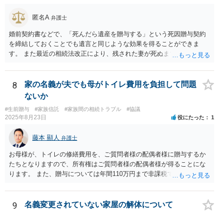
匿名A
弁護士
婚前契約書などで、「死んだら遺産を贈与する」という死因贈与契約
を締結しておくことでも遺言と同じような効果を得ることができま
す。 また最近の相続法改正により、残された妻が死ぬまで家に住み続
けられる権利として「配偶者居住権」という制度が設けられましたの
で、その制度を活用する方法も考えられます。 もし契約書の作成まで
視野に入れておられる場合は、お近くの弁護士、できれば相続に強い
8
家の名義が夫でも母がトイレ費用を負担して問題
弁護士にご相談なさるとよいでしょう。
ないか
#生前贈与
#家族信託
#家族間の相続トラブル
#協議
2025年8月23日
役にたった
1
藤本 顯人
弁護士
お母様が、トイレの修繕費用を、ご質問者様の配偶者様に贈与するか
たちとなりますので、所有権はご質問者様の配偶者様が得ることにな
ります。 また、贈与については年間110万円まで非課税であり、トイ
レの修繕費であればこの枠内に収まると思います。
9
名義変更されていない家屋の解体について