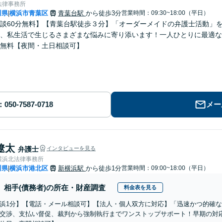
法律事務所
川県
横浜市青葉区
青葉台駅
から徒歩3分
営業時間：09:30~18:00（平日）
|
談60分無料】【青葉台駅徒歩３分】「オーダーメイドの弁護士活動」
、私生活で生じるさまざまな悩みに寄り添います！一人ひとりに最適な
無料【夜間・土日相談可】
メー
遼太
弁護士
インタビューを見る
横浜北法律事務所
川県
横浜市港北区
新横浜駅
から徒歩1分
営業時間：09:00~18:00（平日）
|
相手(債務者)の所在・財産調査
料金表を見る
浜1分】【電話・メール相談可】【法人・個人双方に対応】「迅速かつ的確
交渉、支払い督促、裁判から強制執行までワンストップサポート！早期の対