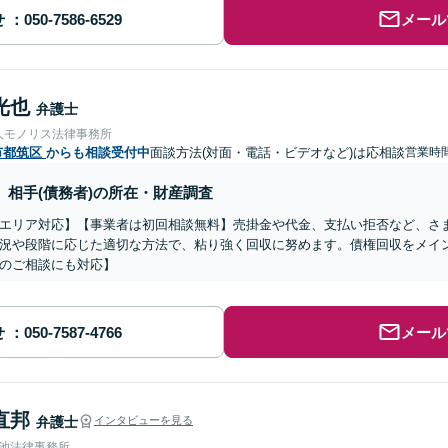
せ
メール
光也
弁護士
人モノリス法律事務所
市都筑区
からも相談受付中
面談方法(対面・電話・ビデオなど)は応相談
営業時間
相手(債務者)の所在・財産調査
エリア対応】【事業者は初回相談無料】売掛金や代金、支払い拒否など、さ
況や段階に応じた適切な方法で、粘り強く回収に努めます。債権回収をメイ
のご相談にも対応】
せ
メール
直邦
弁護士
インタビューを見る
溜池法律事務所