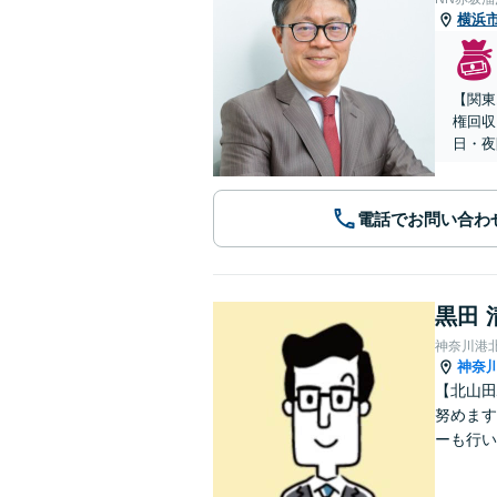
横浜
【関東
権回収
日・夜
電話でお問い合わ
黒田 
神奈川港
神奈
【北山田
努めます
ーも行い