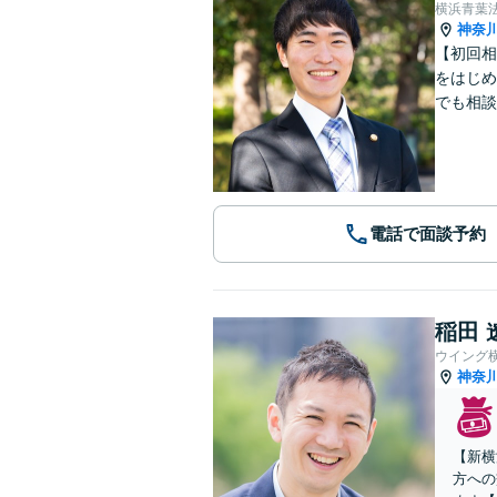
横浜青葉
神奈
【初回相
をはじめ
でも相談
電話で面談予約
稲田 
ウイング
神奈
【新横
方への