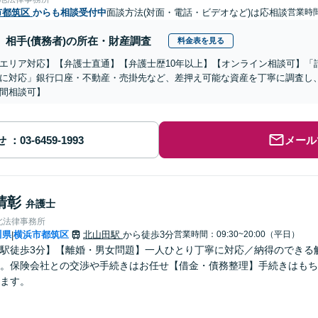
市都筑区
からも相談受付中
面談方法(対面・電話・ビデオなど)は応相談
営業時間
相手(債務者)の所在・財産調査
料金表を見る
エリア対応】【弁護士直通】【弁護士歴10年以上】【オンライン相談可】「
に対応」銀行口座・不動産・売掛先など、差押え可能な資産を丁寧に調査し
間相談可】
せ
メール
清彰
弁護士
北法律事務所
川県
横浜市都筑区
北山田駅
から徒歩3分
営業時間：09:30~20:00（平日）
|
駅徒歩3分】【離婚・男女問題】一人ひとり丁寧に対応／納得のできる
。保険会社との交渉や手続きはお任せ【借金・債務整理】手続きはもち
ます。