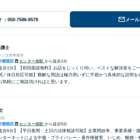
せ
メール
弁護士
ウン法律事務所
市都筑区
センター南駅
から徒歩1分
徒歩1分】【初回面談無料】お話をじっくり伺い、ベストな解決策をご
間／休日対応可能】難解な用語は極力用いずに平易かつ具体的な説明を
お気軽にご相談頂ければと思います。
士
務所
市都筑区
センター南駅
から徒歩5分
徒歩5分】【平日夜間・土日の法律相談可能】企業間紛争、事業承継・
ンターネットによる中傷・プライバシー・著作権被害、いじめ、離婚・