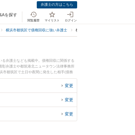
弁護士の方はこちら
&Aを探す
閲覧履歴
マイリスト
ログイン
横浜市都筑区で債権回収に強い弁護士
横浜市都筑区で相手(債務者)の所在
ている弁護士なども掲載中。債権回収に関係する
清彰弁護士や都筑港北ニュータウン法律事務所
浜市都筑区で土日や夜間に発生した相手(債務
くの弁護士を検索したい』『初回相談無料で相手
す。
変更
変更
変更