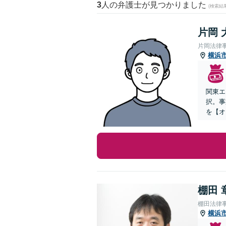
3
人の弁護士が見つかりました
(検索結
片岡 
片岡法律
横浜
関東エ
択。事
を【オ
棚田 
棚田法律
横浜