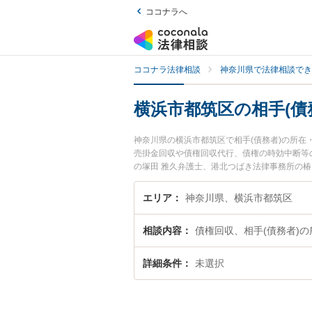
ココナラへ
ココナラ法律相談
神奈川県で法律相談でき
横浜市都筑区の相手(債
神奈川県の横浜市都筑区で相手(債務者)の所
売掛金回収や債権回収代行、債権の時効中断等
の塚田 雅久弁護士、港北つばき法律事務所の
者)の所在・財産調査のトラブルを今すぐに弁
(債務者)の所在・財産調査を法律相談できる
エリア
神奈川県、横浜市都筑区
相談内容
債権回収、相手(債務者)
詳細条件
未選択