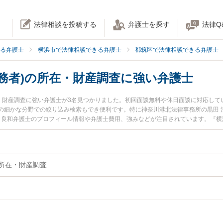
法律相談を投稿する
弁護士を探す
法律Q
る弁護士
横浜市で法律相談できる弁護士
都筑区で法律相談できる弁護士
務者)の所在・財産調査に強い弁護士
在・財産調査に強い弁護士が3名見つかりました。初回面談無料や休日面談に対応し
の細かな分野での絞り込み検索もでき便利です。特に神奈川港北法律事務所の黒田 
椿 良和弁護士のプロフィール情報や弁護士費用、強みなどが注目されています。『横
護士に相談したい』『相手(債務者)の所在・財産調査のトラブル解決の実績豊富な近
横浜市都筑区内の弁護士に相談予約したい』などでお困りの相談者さんにおすすめで
の所在・財産調査