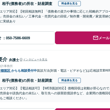
相手(債務者)の所在・財産調査
料金表を見る
エリア対応】【初回相談無料】「債務者の資力や事情に応じた戦略的アプロ
」売掛金の未払い／工事代金・売買代金の回収／制作費・開発費／家賃滞納
に実績あり
せ
メール
要介
弁護士
インタビューを見る
特許事務所
市都筑区
からも相談受付中
面談方法(対面・電話・ビデオなど)は応相談
営業時間
相手(債務者)の所在・財産調査
料金表を見る
エリア対応】【電話相談可】【WEB面談対応】債権回収は初動が肝心なので
売掛金や請負代金の未払い、取引先への損害賠償請求など、企業間の債権回
もご相談ください」