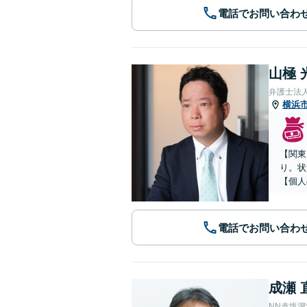
電話でお問い合わ
山極 
弁護士法
横浜
【関東
り。状
【個人
電話でお問い合わ
成瀬 
NN赤坂