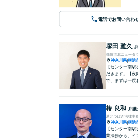
電話でお問い合わ
塚田 雅久
都筑港北ニュータ
神奈川県
横浜
|
【センター南駅
だきます。【夜
で、まずは一度
椿 良和
弁護
港北つばき法律事
神奈川県
横浜
|
【センター南駅
業法務から、イ