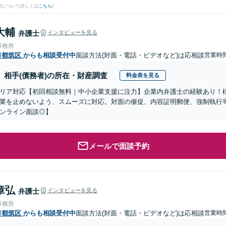
果について詳しくは
こちら
)
大輔
弁護士
インタビューを見る
事務所
市都筑区
からも相談受付中
面談方法(対面・電話・ビデオなど)は応相談
営業時間
相手(債務者)の所在・財産調査
料金表を見る
リア対応【初回相談無料｜中小企業支援に注力】企業内弁護士の経験あり！
業を止めないよう、スムーズに対応。対面の催促、内容証明郵便、強制執行
ンライン面談◎】
メールで面談予約
章弘
弁護士
インタビューを見る
事務所
市都筑区
からも相談受付中
面談方法(対面・電話・ビデオなど)は応相談
営業時間