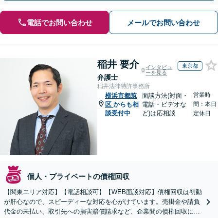
電話でお問い合わせ
メールでお問い合わせ
稲井 要介
東京都
インタビュ
ーを見る
弁護士
稲井法律特許事務所
営業時
横浜市都筑
面談方法(対面・
区
からも相
電話・ビデオな
間：本日
談受付中
ど)は応相談
定休日
個人・プライベートの債権回収
【関東エリア対応】【電話相談可】【WEB面談対応】債権回収は初動
が肝心なので、スピーディーな対応を心がけています。売掛金や請負
代金の未払い、取引先への損害賠償請求など、企業間の債権回収に幅