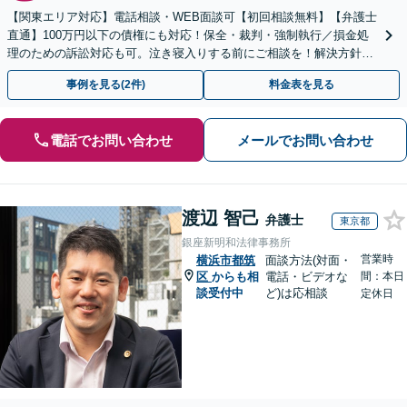
【関東エリア対応】電話相談・WEB面談可【初回相談無料】【弁護士
直通】100万円以下の債権にも対応！保全・裁判・強制執行／損金処
理のための訴訟対応も可。泣き寝入りする前にご相談を！解決方針は
初回相談時にしっかりお伝え【請求された側にも対応】
事例を見る(2件)
料金表を見る
電話でお問い合わせ
メールでお問い合わせ
渡辺 智己
弁護士
東京都
銀座新明和法律事務所
営業時
横浜市都筑
面談方法(対面・
区
からも相
電話・ビデオな
間：本日
談受付中
ど)は応相談
定休日