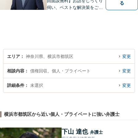
回面談無料】お話をじっくり
る
伺い、ベストな解決策をご一
緒に考えさせていただきま
す。【夜間／休日対応可能】
難解な用語は極力用いずに平
易かつ具体的な説明を心がけ
ていますので、まずは一度お
気軽にご相談頂ければと思い
ます。
エリア
神奈川県、横浜市都筑区
変更
相談内容
債権回収、個人・プライベート
変更
詳細条件
未選択
変更
横浜市都筑区から近い個人・プライベートに強い弁護士
下山 達也
弁護士