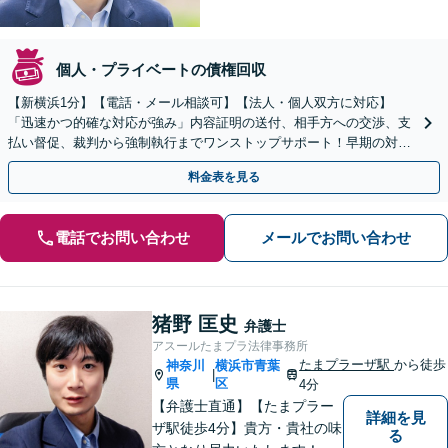
個人・プライベートの債権回収
【新横浜1分】【電話・メール相談可】【法人・個人双方に対応】
「迅速かつ的確な対応が強み」内容証明の送付、相手方への交渉、支
払い督促、裁判から強制執行までワンストップサポート！早期の対応
によって回収不能のリスクを減らせます【休日・夜間相談可】
料金表を見る
電話でお問い合わせ
メールでお問い合わせ
猪野 匡史
弁護士
アスールたまプラ法律事務所
たまプラーザ駅
から徒歩
神奈川
横浜市青葉
|
県
区
4分
【弁護士直通】【たまプラー
詳細を見
ザ駅徒歩4分】貴方・貴社の味
る