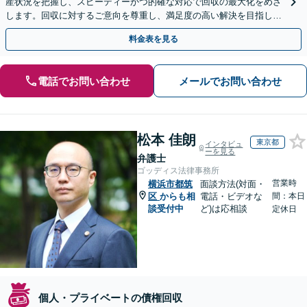
産状況を把握し、スピーディーかつ的確な対応で回収の最大化をめざ
します。回収に対するご意向を尊重し、満足度の高い解決を目指しま
す【休日・夜間相談対応】
料金表を見る
電話でお問い合わせ
メールでお問い合わせ
松本 佳朗
東京都
インタビュ
ーを見る
弁護士
ゴッディス法律事務所
営業時
横浜市都筑
面談方法(対面・
区
からも相
電話・ビデオな
間：本日
談受付中
ど)は応相談
定休日
個人・プライベートの債権回収