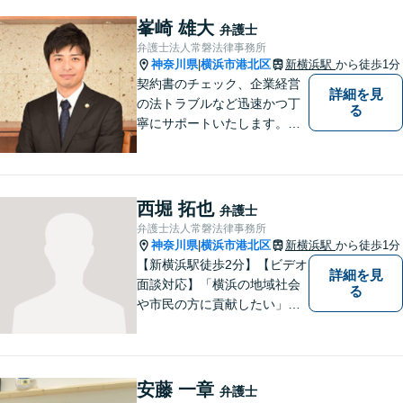
所です【破産管財人経験あ
り】負債総額数億円の倒産申
峯崎 雄大
弁護士
立ての実績あり【完全個室】
弁護士法人常磐法律事務所
【青葉台駅1分】【複数弁護士
神奈川県
横浜市港北区
新横浜駅
から徒歩1分
|
在籍】
契約書のチェック、企業経営
詳細を見
の法トラブルなど迅速かつ丁
る
寧にサポートいたします。ど
んな些細なお悩みでもまずは
ご相談ください！
西堀 拓也
弁護士
弁護士法人常磐法律事務所
神奈川県
横浜市港北区
新横浜駅
から徒歩1分
|
【新横浜駅徒歩2分】【ビデオ
詳細を見
面談対応】「横浜の地域社会
る
や市民の方に貢献したい」を
モットーに、すべてのご相談
者様に寄り添います。少しで
もご相談者様の人生のサポー
トができるよう全力を尽くし
安藤 一章
弁護士
ます。事務所一丸となって法