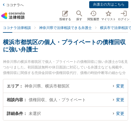
弁護士の方はこちら
ココナラへ
投稿する
探す
閲覧履歴
マイリスト
ログイン
ココナラ法律相談
神奈川県で法律相談できる弁護士
横浜市で法律相談
横浜市都筑区の個人・プライベートの債権回収
に強い弁護士
神奈川県の横浜市都筑区で個人・プライベートの債権回収に強い弁護士が3名見
つかりました。初回面談無料や休日面談に対応している弁護士なども掲載中。
債権回収に関係する売掛金回収や債権回収代行、債権の時効中断等の細かな分
野での絞り込み検索もでき便利です。特に神奈川港北法律事務所の黒田 清彰弁
護士や港北つばき法律事務所の椿 良和弁護士、都筑港北ニュータウン法律事務
エリア
神奈川県、横浜市都筑区
変更
所の塚田 雅久弁護士のプロフィール情報や弁護士費用、強みなどが注目されて
います。『横浜市都筑区で土日や夜間に発生した個人・プライベートの債権回
相談内容
債権回収、個人・プライベート
変更
収のトラブルを今すぐに弁護士に相談したい』『個人・プライベートの債権回
収のトラブル解決の実績豊富な近くの弁護士を検索したい』『初回相談無料で
個人・プライベートの債権回収を法律相談できる横浜市都筑区内の弁護士に相
詳細条件
未選択
変更
談予約したい』などでお困りの相談者さんにおすすめです。