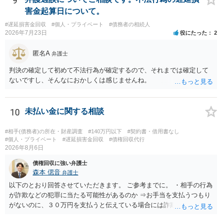
9
せん。裁判所としては（あまりに特殊すぎて）就業場所送達を認めな
害金起算日について。
い可能性もありますし、執行官送達には費用もかかりますので、まず
#遅延損害金回収
#個人・プライベート
#債務者の相続人
は裁判所へ相談した方がよいと思います。
2026年7月23日
役にたった
2
匿名A
弁護士
判決の確定して初めて不法行為が確定するので、それまでは確定して
ないですし、そんなにおかしくは感じませんね。
10
未払い金に関する相談
#相手(債務者)の所在・財産調査
#140万円以下
#契約書・借用書なし
#個人・プライベート
#遅延損害金回収
#債権回収代行
2026年8月6日
債権回収に強い弁護士
森本 偲音
弁護士
以下のとおり回答させていただきます。 ご参考までに。 ・相手の行為
が詐欺などの犯罪に当たる可能性があるのか ⇒お手当を支払うつもり
がないのに、３０万円を支払うと伝えている場合には詐欺罪に該当す
る可能性があります。 ・未払い金を回収するためにどのような法的手