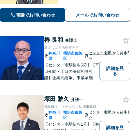
手続きはお任せ【借金・債務整理】手
続きはもちろん、再発防止策や今後の
生活のフォローも行います。
電話でお問い合わせ
メールでお問い合わせ
椿 良和
弁護士
港北つばき法律事務所
センター南駅
から徒歩5
神奈川
横浜市都筑
|
県
区
分
【センター南駅徒歩5分】【平
詳細を見
日夜間・土日の法律相談可
る
能】企業間紛争、事業承継・
後継者問題その他の企業法務
から、インターネットによる
中傷・プライバシー・著作権
塚田 雅久
弁護士
被害、いじめ、離婚・相続、
都筑港北ニュータウン法律事務所
不動産に関わる紛争その他の
センター南駅
から徒歩1
神奈川
横浜市都筑
|
個人法務まで幅広い分野の対
県
区
分
応が可能です。
【センター南駅徒歩1分】【初
詳細を見