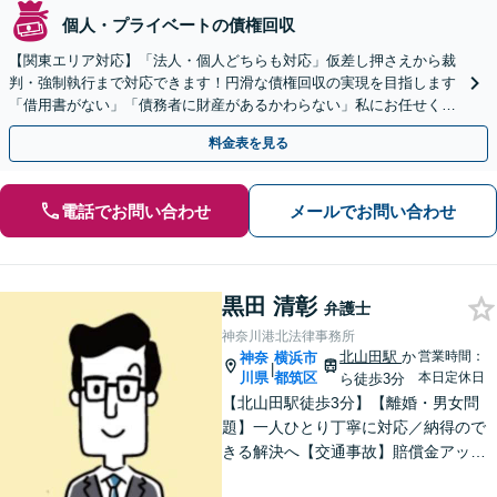
個人・プライベートの債権回収
【関東エリア対応】「法人・個人どちらも対応」仮差し押さえから裁
判・強制執行まで対応できます！円滑な債権回収の実現を目指します
「借用書がない」「債務者に財産があるかわらない」私にお任せくだ
さい！【分割払いあり】【休日・夜間相談可】
料金表を見る
電話でお問い合わせ
メールでお問い合わせ
黒田 清彰
弁護士
神奈川港北法律事務所
北山田駅
か
営業時間：
神奈
横浜市
|
川県
都筑区
本日定休日
ら徒歩3分
【北山田駅徒歩3分】【離婚・男女問
題】一人ひとり丁寧に対応／納得ので
きる解決へ【交通事故】賠償金アップ
などに努めます。保険会社との交渉や