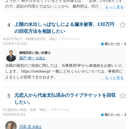
ょうか？ 相手方が立てているとする弁護士は、「交渉」の代理人です
ので、訴訟の代理人ではないことから、裁判所は、代理人宛ての訴状
を受け取ることは無いと思われます。 なお、交渉段階で代理人が就い
ている場合は、相手方（被告）の住所で訴状を作成提出し、裁判所に
代理人が就いていたことを知らせると（訴状の記載内容から明らかな
4
上階の水出しっぱなしによる漏水被害、130万円
場合も）、裁判所が当該代理人弁護士に事前連絡し、引き続き訴訟も
の回収方法を相談したい
受任するかを聞いたうえで、受任の意志が明らかになったところで、
#140万円以下
#債権回収代行
#個人・プライベート
直接被告に送達するのではなく、代理人に訴状の受領を促すこともあ
2026年7月16日
役にたった
5
ります。 ラインのやり取りでしか証拠がないと、実際の本人性が明ら
かではありません。もちろん弁護士（２０万円の請求で代理人弁護士
債権回収に強い弁護士
に委任するかも疑わしいのですが）も住所は明らかにしないでしょ
瀬戸 伸一
弁護士
う。 何か本人を示す事実（振込先などの情報）から、相手の住所等の
当職の個別のご依頼に関しては、当事務所HPから御連絡をお願いいた
情報を割り出していくしかないように思えます。 以上、ご参考まで。
します。 https://setolaw.jp/ 一般にどれくらいかについては、事務所に
よるとしか回答できかねます。
5
元恋人から代金支払済みのライブチケットを回収
したい。
#少額訴訟の相談・依頼
#個人・プライベート
2026年8月3日
役にたった
2
川添 圭
弁護士