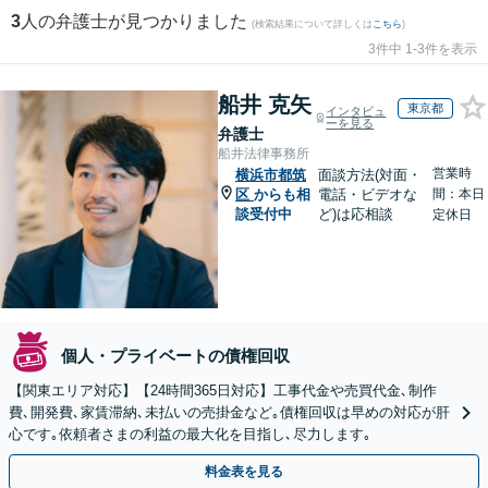
3
人の弁護士が見つかりました
(検索結果について詳しくは
こちら
)
3件中 1-3件を表示
船井 克矢
東京都
インタビュ
ーを見る
弁護士
船井法律事務所
営業時
横浜市都筑
面談方法(対面・
区
からも相
電話・ビデオな
間：本日
談受付中
ど)は応相談
定休日
個人・プライベートの債権回収
【関東エリア対応】【24時間365日対応】工事代金や売買代金､制作
費､開発費､家賃滞納､未払いの売掛金など｡債権回収は早めの対応が肝
心です｡依頼者さまの利益の最大化を目指し､尽力します｡
料金表を見る