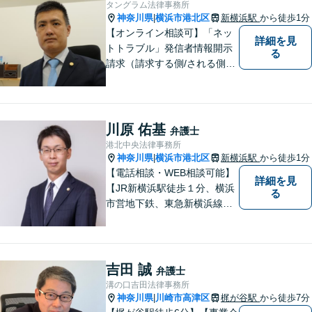
タングラム法律事務所
律トラブルの解決を目指しま
神奈川県
横浜市港北区
新横浜駅
から徒歩1分
|
す。
【オンライン相談可】「ネッ
詳細を見
トトラブル」発信者情報開示
る
請求（請求する側/される側）
や削除請求の豊富な解決事例
あり、「遺言・相続」先々を
見据えた的確なアドバイスに
より最善の解決へ導きます。
川原 佑基
弁護士
遠方で来所困難な方もお気軽
港北中央法律事務所
にご相談ください。
神奈川県
横浜市港北区
新横浜駅
から徒歩1分
|
【電話相談・WEB相談可能】
詳細を見
【JR新横浜駅徒歩１分、横浜
る
市営地下鉄、東急新横浜線新
横浜駅徒歩２分】【事故分野
に特化し、特に交通事故は通
算500件以上の解決実績あ
り】
吉田 誠
弁護士
溝の口吉田法律事務所
神奈川県
川崎市高津区
梶が谷駅
から徒歩7分
|