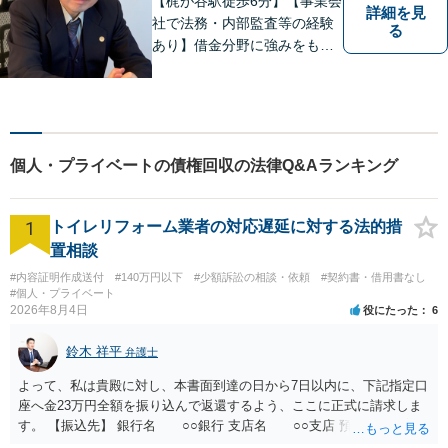
【梶が谷駅徒歩6分】【事業会
詳細を見
社で法務・内部監査等の経験
る
あり】借金分野に強みをも
ち、幅広い分野に対応する弁
護士。敷居の低い法律事務所
を目指し、相談しやすい環境
作りに尽力しています。【初
回無料相談】【東京・神奈川
個人・プライベートの債権回収の法律Q&Aランキング
エリア】
1
トイレリフォーム業者の対応遅延に対する法的措
置相談
#内容証明作成送付
#140万円以下
#少額訴訟の相談・依頼
#契約書・借用書なし
#個人・プライベート
2026年8月4日
役にたった
6
鈴木 祥平
弁護士
よって、私は貴殿に対し、本書面到達の日から7日以内に、下記指定口
座へ金23万円全額を振り込んで返還するよう、ここに正式に請求しま
す。 【振込先】 銀行名 ○○銀行 支店名 ○○支店 預金種別 普通
口座番号 ○○○○○○○ 口座名義 ○○○○ 万一、上記期限までに返金がな