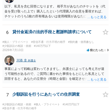
以下、私見を含む回答になります。 相手方があなたのチケットを（代
金を受け取った上で）購入したという代理購入の合意を重視すれば、
チケットのうち1枚の所有権あるいは使用権限があなたにあり、チケッ
トの引渡しを求める権利があるという主張が認められやすいといえま
す。 一方、このチケット購入には「相手方と一緒に行く」という合意
も付随していたことを無視することができません。こちらを重視すれ
6
貸付金返済の法的手段と慰謝料請求について
ば、交際を終了させたことにより「一緒に行く」という結果の実現に
重大な障害が発生しており、当然にチケットを引き渡すべきといえる
#個人・プライベート
#音信不通・行方不明の相手
#契約書・借用書なし
かは微妙であり、むしろ返金すべきとするのが当事者の合理的意思に
#少額訴訟の相談・依頼
#140万円以下
2026年7月13日
役にたった
3
合致するのではないか、という判断に傾くことになると思います。 例
えば、当該チケットが座席指定である場合、交際を解消した2人が当日
川添 圭
隣り合わせになることは避けたいという心理が働くことも無理からぬ
弁護士
ところです。一方、チケットがエリア指定のアリーナ席であれば隣り
事案によって戦略は変わってきますし、弁護士によっても考え方が違
合わせにならずに済むかもしれませんし、そのチケットが入手困難で
う可能性があるので、ご質問に書かれた事情をもとにした私見として
あったり特別席であったりすれば、判断は変わってくるかもしれませ
回答すると、あなたの立替分（時期と金額）を確定させた上で、淡々
ん。当該チケットがチケット転売防止法に規定する特定興行入場券に
と訴訟提起する方がよい事案ではないかと思料します。支払督促だ
該当し、券面上使用者が指定されている場合には、チケット引渡し以
と、もし異議申立てがなされる可能性が高そうであれば時間の浪費
外に選択肢がない場合もあるでしょう。 このように、本件の紛争は、
（通常訴訟へ移行する日数分空転する）になりますし、支払督促及び
7
少額訴訟を行うにあたっての住所調査
法的には「当事者の合理的意思」がどこにあるのかを追求した解決が
その異議後の通常訴訟は相手方の住所地が管轄裁判所になるため（特
必要になると思われます。なかなか難しい問題なので、弁護士によっ
に相手方が遠方である場合は）対応が面倒な場合があるからです。相
#少額訴訟の相談・依頼
#個人・プライベート
#140万円以下
ても回答は異なるかもしれません。
手方の主張については、和解で減額を考慮すればよいと思います。 な
#音信不通・行方不明の相手