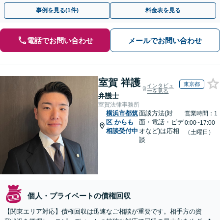
広く対応「フリーランスの報酬未払いもご相談ください」
事例を見る(1件)
料金表を見る
電話でお問い合わせ
メールでお問い合わせ
室賀 祥護
東京都
インタビュ
ーを見る
弁護士
室賀法律事務所
横浜市都筑
面談方法(対
営業時間：1
区
からも
面・電話・ビデ
0:00~17:00
相談受付中
オなど)は応相
（土曜日）
談
個人・プライベートの債権回収
【関東エリア対応】債権回収は迅速なご相談が重要です。相手方の資