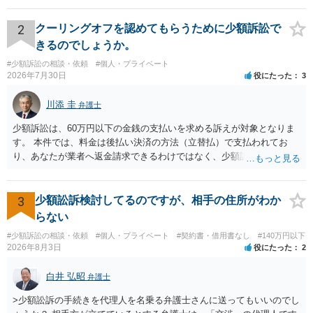
されない場合には、貴殿には任意に返金する意思がないものと判断
し、やむを得ず、返還金23万円及びこれに対する遅延損害金の支払い
2
クーリングオフを認めてもらうために少額訴訟で
を求める民事訴訟、支払督促その他必要な法的手続を直ちに講じま
きるのでしょうか。
す。 その際には、訴訟に要する費用その他法令上認められる金員につ
#少額訴訟の相談・依頼
#個人・プライベート
いても併せて請求する予定ですので、あらかじめ申し添えます。 本件
2026年7月30日
役にたった
3
は、貴殿自らが契約を解約したことによって生じた返還義務の履行を
求めるものにすぎません。貴殿の仕入先との取引関係や返金時期など
川添 圭
弁護士
の内部事情は、私に対する返還義務の発生や履行時期には何ら影響を
及ぼすものではありません。 これ以上、本件の解決を不必要に遅延さ
少額訴訟は、60万円以下の金銭の支払いを求める訴えが対象となりま
せることなく、誠意をもって速やかに返金手続を履行されるよう、強
す。 本件では、料金は後払い決済の方法（立替払）で支払われてお
く求めます。 以上
り、あなたが業者へ返金請求できるわけではなく、少額訴訟は使えな
いと思われます。 当該事業者と後払い決済業者を被告として債務不存
在確認請求訴訟を提起することも考えられますが、まずは後払い決済
業者へ（原契約のクーリング・オフの証拠の写しとともに）支払拒絶
3
少額訟訴検討してるのですが、相手の住所がわか
の通知書を送り、もし訴訟や支払督促を行ってきた場合には全面的に
らない
争う、というやり方がベターではないかと思います。弁護士会の相談
#少額訴訟の相談・依頼
#個人・プライベート
#契約書・借用書なし
#140万円以下
センター等で、消費者問題に強い弁護士（消費者保護委員会に所属し
2026年8月3日
役にたった
2
ているなど）へ相談されることをお勧めします。
白井 弘昭
弁護士
>少額訟訴の手続きを代理人を名乗る弁護士さんに送ってもいいのでし