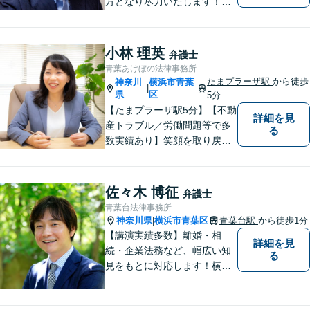
方となり尽力いたします！当
日相談ができる場合もありま
すのでまずはお気軽にご相談
ください。
小林 理英
弁護士
青葉あけぼの法律事務所
たまプラーザ駅
から徒歩
神奈川
横浜市青葉
|
県
区
5分
【たまプラーザ駅5分】【不動
詳細を見
産トラブル／労働問題等で多
る
数実績あり】笑顔を取り戻す
お手伝いを。丁寧にお話を伺
い，一緒にベストな解決を考
えます。【契約時点での明朗
佐々木 博征
弁護士
会計】
青葉台法律事務所
神奈川県
横浜市青葉区
青葉台駅
から徒歩1分
|
【講演実績多数】離婚・相
詳細を見
続・企業法務など、幅広い知
る
見をもとに対応します！横
浜・川崎・町田等からもアク
セスが良い地域密着型の事務