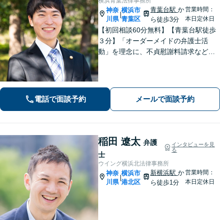
横浜青葉法律事務所
青葉台駅
か
営業時間：
神奈
横浜市
|
川県
青葉区
本日定休日
ら徒歩3分
【初回相談60分無料】【青葉台駅徒歩
３分】「オーダーメイドの弁護士活
動」を理念に、不貞慰謝料請求などの
離婚問題をはじめ、私生活で生じるさ
まざまな悩みに寄り添います！一人ひ
とりに最適な解決策をご提案。借金・
債務整理は何度でも相談無料【夜間・
電話で面談予約
メールで面談予約
土日相談可】
稲田 遼太
弁護
インタビューを見
る
士
ウイング横浜北法律事務所
新横浜駅
か
営業時間：
神奈
横浜市
|
川県
港北区
本日定休日
ら徒歩1分