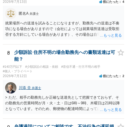
2026年7月13日
役にたった
4
お、残念ながら、「連絡も返ってこず、返済の目処も立たずで精神的
ダメージが大きく」という理由では、慰謝料請求は通常は認められま
匿名A
せん。
弁護士
就業場所への送達を試みることになりますが、勤務先への送達は不奏
功になる場合がありますので（会社によっては就業場所送達は受取拒
否する方針にしている場合があります）、その場合は自宅の住所調査
が必要になるでしょう。
8
少額訴訟 住所不明の場合勤務先への書類送達は可
能？
#140万円以下
#少額訴訟の相談・依頼
#音信不通・行方不明の相手
#個人・プライベート
2026年7月12日
役にたった
2
川添 圭
弁護士
> ただ、相手の勤務先しか正確な送達先として把握できておらず、そ
の勤務先の営業時間が月・火・土・日は6時～9時、木曜日は21時以降
となっています。そのため、郵便物の配達時間によっては受け取りが
難しい可能性があります。 営業時間を具体的に明らかにして、早朝・
夜間の送達を上申するのが基本になりますが、感覚的には郵便局を動
かすには早すぎるので執行官送達を申し立てる必要があるかもしれま
弁護過誤についてご相談です。不法行為の遅延損