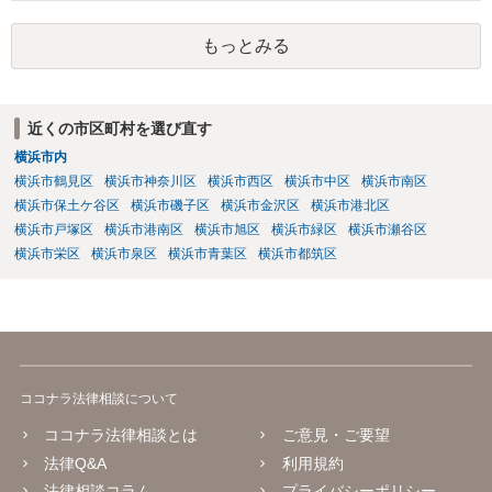
段が取れるのか ⇒契約に基づく履行請求として３０万円を請求するこ
とが考えられますが、 パパ活の契約は、売春防止法に抵触する契約
もっとみる
であるため、公序良俗に反する契約として 民法上無効（民法９０
条）となるため、相手方に請求できない可能性が高いです。 ・相手の
氏名や住所が分からない状態でも対応可能なのか ⇒訴訟等の裁判上の
手続を利用する場合には、原則として相手方の住所・氏名を把握して
近くの市区町村を選び直す
いる必要があります。
横浜市内
横浜市鶴見区
横浜市神奈川区
横浜市西区
横浜市中区
横浜市南区
横浜市保土ケ谷区
横浜市磯子区
横浜市金沢区
横浜市港北区
横浜市戸塚区
横浜市港南区
横浜市旭区
横浜市緑区
横浜市瀬谷区
横浜市栄区
横浜市泉区
横浜市青葉区
横浜市都筑区
ココナラ法律相談について
ココナラ法律相談とは
ご意見・ご要望
法律Q&A
利用規約
法律相談コラム
プライバシーポリシー