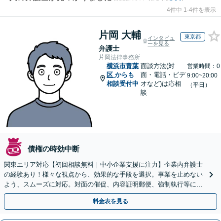
4件中 1-4件を表示
片岡 大輔
東京都
インタビュ
ーを見る
弁護士
片岡法律事務所
横浜市青葉
面談方法(対
営業時間：0
区
からも
面・電話・ビデ
9:00~20:00
相談受付中
オなど)は応相
（平日）
談
債権の時効中断
関東エリア対応【初回相談無料｜中小企業支援に注力】企業内弁護士
の経験あり！様々な視点から、効果的な手段を選択。事業を止めない
よう、スムーズに対応。対面の催促、内容証明郵便、強制執行等に精
通。お困りの方はすぐにご相談を【オンライン面談◎】
料金表を見る