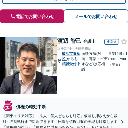
電話でお問い合わせ
メールでお問い合わせ
渡辺 智己
弁護士
東京都
銀座新明和法律事務所
横浜市青葉
面談方法(対
営業時間：1
区
からも
面・電話・ビデ
0:00~17:00
相談受付中
オなど)は応相
（平日）
談
債権の時効中断
【関東エリア対応】「法人・個人どちらも対応」仮差し押さえから裁
判・強制執行まで対応できます！円滑な債権回収の実現を目指します
「借用書がない」「債務者に財産があるかわらない」私にお任せくだ