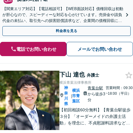
【関東エリア対応】【電話相談可】【WEB面談対応】債権回収は初動
が肝心なので、スピーディーな対応を心がけています。売掛金や請負
代金の未払い、取引先への損害賠償請求など、企業間の債権回収に幅
広く対応「フリーランスの報酬未払いもご相談ください」
料金表を見る
電話でお問い合わせ
メールでお問い合わせ
下山 達也
弁護士
横浜青葉法律事務所
神
青葉台駅
営業時間：09:30
横浜
奈
~18:00（平日）
から徒歩3
市青
|
川
分
葉区
県
【初回相談60分無料】【青葉台駅徒歩
３分】「オーダーメイドの弁護士活
動」を理念に、不貞慰謝料請求などの
離婚問題をはじめ、私生活で生じるさ