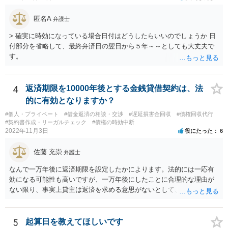
匿名A
弁護士
> 確実に時効になっている場合日付はどうしたらいいのでしょうか 日
付部分を省略して、最終弁済日の翌日から５年～～としても大丈夫で
す。
4
返済期限を10000年後とする金銭貸借契約は、法
的に有効となりますか？
#個人・プライベート
#借金返済の相談・交渉
#遅延損害金回収
#債権回収代行
#契約書作成・リーガルチェック
#債権の時効中断
2022年11月3日
役にたった
6
佐藤 充崇
弁護士
なんで一万年後に返済期限を設定したかによります。法的には一応有
効になる可能性も高いですが、一万年後にしたことに合理的な理由が
ない限り、事実上貸主は返済を求める意思がないとして、消費貸借契
約の成立を否定し贈与契約であるとする可能性も高いです。脱税など
に悪用される可能性もあるので。
5
起算日を教えてほしいです