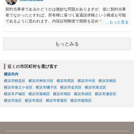
契約当事者であるかどうかは微妙な問題がありますが、仮に契約当事
者でなかったとすれば、所有権に基づく返還請求権という構成も可能
であるように思われます。内容証明郵便で期限を定めて返却を求める
（返却する意思がない場合はその理由を回答するよう併せて求める）
といった手段を踏んだ上で、最終的には訴訟を検討すべきではないか
と思われます。ビデオテープが大切な（ある程度費用をかけてでも取
もっとみる
り返したい）ものであれば、弁護士へ相談・依頼することも考えられ
ます。
近くの市区町村を選び直す
横浜市内
横浜市鶴見区
横浜市神奈川区
横浜市西区
横浜市中区
横浜市南区
横浜市保土ケ谷区
横浜市磯子区
横浜市金沢区
横浜市港北区
横浜市戸塚区
横浜市港南区
横浜市旭区
横浜市緑区
横浜市瀬谷区
横浜市栄区
横浜市泉区
横浜市青葉区
横浜市都筑区