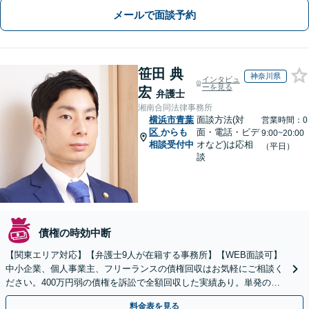
メールで面談予約
笹田 典
神奈川県
インタビュ
ーを見る
宏
弁護士
湘南合同法律事務所
横浜市青葉
面談方法(対
営業時間：0
区
からも
面・電話・ビデ
9:00~20:00
相談受付中
オなど)は応相
（平日）
談
債権の時効中断
【関東エリア対応】【弁護士9人が在籍する事務所】【WEB面談可】
中小企業、個人事業主、フリーランスの債権回収はお気軽にご相談く
ださい。400万円弱の債権を訴訟で全額回収した実績あり。単発のご
依頼から、顧問契約まで対応しております
料金表を見る