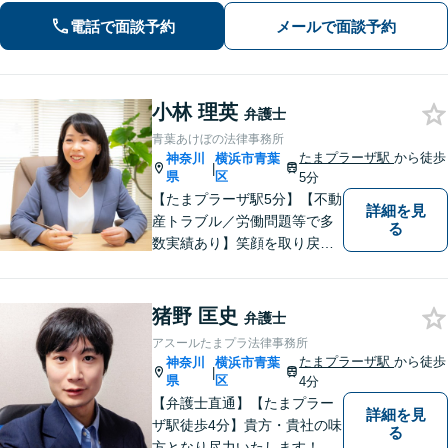
まざまな悩みに寄り添います！一人ひ
電話で面談予約
メールで面談予約
とりに最適な解決策をご提案。借金・
債務整理は何度でも相談無料【夜間・
土日相談可】
小林 理英
弁護士
青葉あけぼの法律事務所
たまプラーザ駅
から徒歩
神奈川
横浜市青葉
|
県
区
5分
【たまプラーザ駅5分】【不動
詳細を見
産トラブル／労働問題等で多
る
数実績あり】笑顔を取り戻す
お手伝いを。丁寧にお話を伺
い，一緒にベストな解決を考
えます。【契約時点での明朗
猪野 匡史
弁護士
会計】
アスールたまプラ法律事務所
たまプラーザ駅
から徒歩
神奈川
横浜市青葉
|
県
区
4分
【弁護士直通】【たまプラー
詳細を見
ザ駅徒歩4分】貴方・貴社の味
る
方となり尽力いたします！当