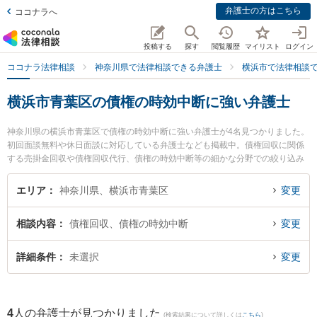
弁護士の方はこちら
ココナラへ
投稿する
探す
閲覧履歴
マイリスト
ログイン
ココナラ法律相談
神奈川県で法律相談できる弁護士
横浜市で法律相談
横浜市青葉区の債権の時効中断に強い弁護士
神奈川県の横浜市青葉区で債権の時効中断に強い弁護士が4名見つかりました。
初回面談無料や休日面談に対応している弁護士なども掲載中。債権回収に関係
する売掛金回収や債権回収代行、債権の時効中断等の細かな分野での絞り込み
検索もでき便利です。特に横浜青葉法律事務所の下山 達也弁護士や青葉あけぼ
の法律事務所の小林 理英弁護士、アスールたまプラ法律事務所の猪野 匡史弁護
エリア
神奈川県、横浜市青葉区
変更
士のプロフィール情報や弁護士費用、強みなどが注目されています。『横浜市
青葉区で土日や夜間に発生した債権の時効中断のトラブルを今すぐに弁護士に
相談内容
債権回収、債権の時効中断
変更
相談したい』『債権の時効中断のトラブル解決の実績豊富な近くの弁護士を検
索したい』『初回相談無料で債権の時効中断を法律相談できる横浜市青葉区内
の弁護士に相談予約したい』などでお困りの相談者さんにおすすめです。
詳細条件
未選択
変更
4
人の弁護士が見つかりました
(検索結果について詳しくは
こちら
)