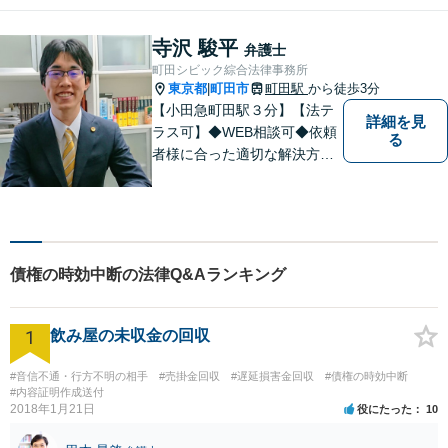
寺沢 駿平
弁護士
町田シビック綜合法律事務所
東京都
町田市
町田駅
から徒歩3分
|
【小田急町田駅３分】【法テ
詳細を見
ラス可】◆WEB相談可◆依頼
る
者様に合った適切な解決方法
を考え、解決へと導いてまい
ります。丁寧な対応を心がけ
ますので、ぜひ一度ご相談く
ださい。
債権の時効中断の法律Q&Aランキング
1
飲み屋の未収金の回収
#音信不通・行方不明の相手
#売掛金回収
#遅延損害金回収
#債権の時効中断
#内容証明作成送付
2018年1月21日
役にたった
10