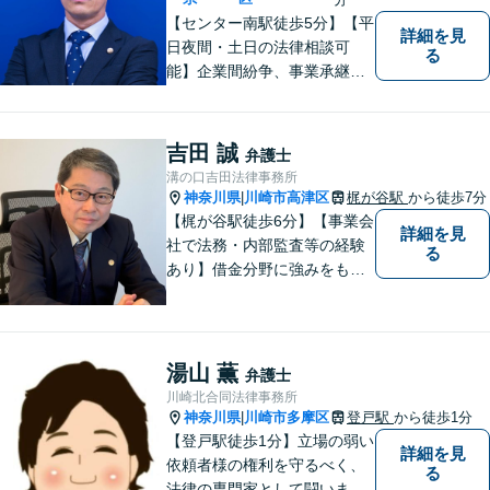
ます。
【センター南駅徒歩5分】【平
詳細を見
日夜間・土日の法律相談可
る
能】企業間紛争、事業承継・
後継者問題その他の企業法務
から、インターネットによる
中傷・プライバシー・著作権
吉田 誠
弁護士
被害、いじめ、離婚・相続、
溝の口吉田法律事務所
不動産に関わる紛争その他の
神奈川県
川崎市高津区
梶が谷駅
から徒歩7分
|
個人法務まで幅広い分野の対
【梶が谷駅徒歩6分】【事業会
詳細を見
応が可能です。
社で法務・内部監査等の経験
る
あり】借金分野に強みをも
ち、幅広い分野に対応する弁
護士。敷居の低い法律事務所
を目指し、相談しやすい環境
作りに尽力しています。【初
湯山 薫
弁護士
回無料相談】【東京・神奈川
川崎北合同法律事務所
エリア】
神奈川県
川崎市多摩区
登戸駅
から徒歩1分
|
【登戸駅徒歩1分】立場の弱い
詳細を見
依頼者様の権利を守るべく、
る
法律の専門家として闘いま