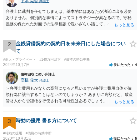
甲本 晃啓
弁護士
弁護士に裁判を任せてしまえば、基本的にはあなたが法廷に出る必要
ありません。個別的な事情によってストラテジーが異なるので、守秘
義務の保たれた対面での法律相談で洗いざらい話して、ベストな方法
を検討してもらってください。
2
金銭貸借契約の契約日を未来日にした場合につい
て
#個人・プライベート
#140万円以下
#債権の時効中断
2024年10月7日
役にたった
4
債権回収に強い弁護士
髙橋 俊太
弁護士
＞弁護士費用もかなりの高額になると思いますが弁護士費用自体が偏
頗行為に該当することはないのでしょうか？ あまりに高額だと、破産
管財人から否認権を行使される可能性はあるでしょう。 ＞このレベル
の事案でも法テラスで対応してもらえるものでしょうか？ 【友人に安
定した収入があります】とのことなので、法テラスの利用は難しいと
思われます。 此方での当方回答は以上となりますが、参考になれば幸
3
時効の援用 書き方について
いです。
#時効の援用
#債権の時効中断
2020年10月31日
役にたった
5