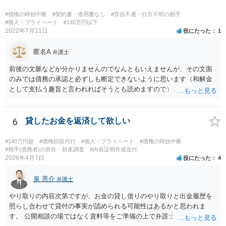
#債権の時効中断
#契約書・借用書なし
#音信不通・行方不明の相手
#個人・プライベート
#140万円以下
2022年7月11日
役にたった
1
匿名A
弁護士
前後の文脈などが分かりませんのでなんともいえませんが、その文面
のみでは債務の承認と必ずしも断定できないように思います（和解金
として支払う趣旨と言われればそうとも読めますので）。 個別具体的
な事実関係に入り込みますと個々の証拠を見ないことには判断しづら
いところがございますので、これまでの電話内容やメールの文面、訴
訟の経過に関する記録等を持って近隣の弁護士にご相談された方がよ
6
貸したお金を返済して欲しい
ろしいかと存じます。
#140万円超
#債権回収代行
#個人・プライベート
#債権の時効中断
#相手(債務者)の所在・財産調査
#内容証明作成送付
2026年4月7日
役にたった
4
泉 亮介
弁護士
やり取りの内容次第ですが、お金の貸し借りのやり取りと出金履歴を
照らし合わせて貸付の事実が認められる可能性はあるかと思われま
す。 公開相談の場ではなく資料等をご準備の上で弁護士に個別相談さ