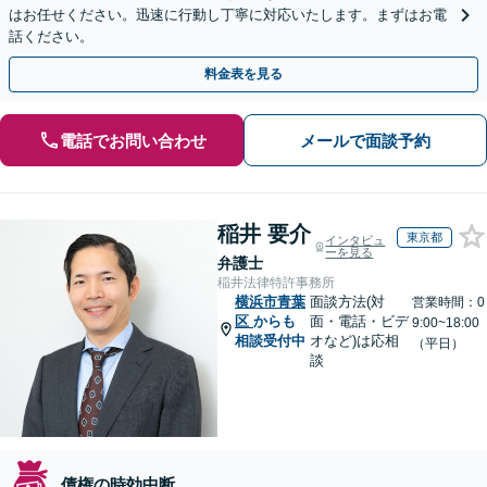
はお任せください。迅速に行動し丁寧に対応いたします。まずはお電
話ください。
料金表を見る
電話でお問い合わせ
メールで面談予約
稲井 要介
東京都
インタビュ
ーを見る
弁護士
稲井法律特許事務所
横浜市青葉
面談方法(対
営業時間：0
区
からも
面・電話・ビデ
9:00~18:00
相談受付中
オなど)は応相
（平日）
談
債権の時効中断