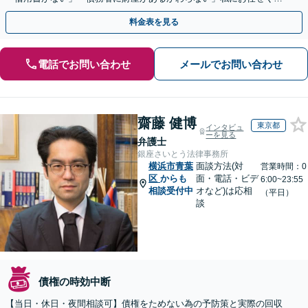
さい！【分割払いあり】【休日・夜間相談可】
料金表を見る
電話でお問い合わせ
メールでお問い合わせ
齋藤 健博
東京都
インタビュ
ーを見る
弁護士
銀座さいとう法律事務所
横浜市青葉
面談方法(対
営業時間：0
区
からも
面・電話・ビデ
6:00~23:55
相談受付中
オなど)は応相
（平日）
談
債権の時効中断
【当日・休日・夜間相談可】債権をためない為の予防策と実際の回収