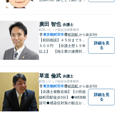
す。日々研鑽を怠らず、依頼
者様との信頼関係が築けるよ
う努力しています。家事事
件・刑事事件・労働事件な
廣田 智也
弁護士
ど、幅広く対応いたします。
町田シビック綜合法律事務所
東京都
町田市
町田駅
から徒歩3分
|
【初回相談】４５分まで５，
詳細を見
５００円 【弁護士歴１５年
る
以上】 【他士業の連携対
応】 【町田周辺（東京都
区・市部、相模原、横浜市、
川崎市）】 相続・遺言 離
婚・男女問題 交通事故 成
草道 倫武
弁護士
年後見 刑事弁護・被害者代
町田シビック綜合法律事務所
理
東京都
町田市
町田駅
から徒歩3分
|
【弁護士複数在籍】【小田急
詳細を見
線町田駅徒歩3分】 ◆WEB相
る
談可◆感染症対策の観点から
当面の間、WEB相談も行いま
す。