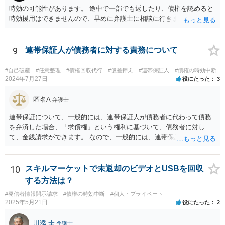
時効の可能性があります。 途中で一部でも返したり、債権を認めると
時効援用はできませんので、早めに弁護士に相談に行きましょう。
9
連帯保証人が債務者に対する責務について
#自己破産
#任意整理
#債権回収代行
#仮差押え
#連帯保証人
#債権の時効中断
2024年7月27日
役にたった
3
匿名A
弁護士
連帯保証について、一般的には、連帯保証人が債務者に代わって債務
を弁済した場合、「求償権」という権利に基づいて、債務者に対し
て、金銭請求ができます。 なので、一般的には、連帯保証人が代わり
に返済してくれた場合には、代わりに返済してもらった金額を、債務
者が連帯債務者に支払わなければならない、ということになります。
ご質問の構成の違いを確認されたい意図は分かりかねますが、結論と
10
スキルマーケットで未返却のビデオとUSBを回収
しては、一般的には「求償権」に基づいて上記のような処理になるか
する方法は？
と思います。
#発信者情報開示請求
#債権の時効中断
#個人・プライベート
2025年5月21日
役にたった
2
川添 圭
弁護士