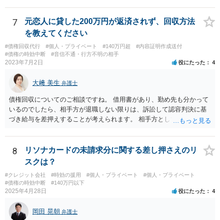
れると良いでしょう。
7
元恋人に貸した200万円が返済されず、回収方法
を教えてください
#債権回収代行
#個人・プライベート
#140万円超
#内容証明作成送付
#債権の時効中断
#音信不通・行方不明の相手
2023年7月2日
役にたった
4
大﨑 美生
弁護士
債権回収についてのご相談ですね。 借用書があり、勤め先も分かって
いるのでしたら、相手方が退職しない限りは、訴訟して認容判決に基
づき給与を差押えすることが考えられます。 相手方としては上記のと
おり差押えまでされる懸念がありますので、交渉で分割払いの示談で
まとまる可能性もあると思います。 借用書などの記録をもって弁護士
にご相談されることをおすすめします。
8
リソナカードの未請求分に関する差し押さえのリ
スクは？
#クレジット会社
#時効の援用
#個人・プライベート
#個人・プライベート
#債権の時効中断
#140万円以下
2025年4月28日
役にたった
4
岡田 晃朝
弁護士