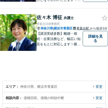
日相談ができる場合もありま
すのでまずはお気軽にご相談
ください。
佐々木 博征
弁護士
青葉台法律事務所
神奈川県
横浜市青葉区
青葉台駅
から徒歩1分
|
【講演実績多数】離婚・相
詳細を見
続・企業法務など、幅広い知
る
見をもとに対応します！横
浜・川崎・町田等からもアク
セスが良い地域密着型の事務
所です【破産管財人経験あ
り】負債総額数億円の倒産申
立ての実績あり【完全個室】
【青葉台駅1分】【複数弁護士
在籍】
エリア
神奈川県、横浜市青葉区
変更
相談内容
債権回収、債権の時効中断
変更