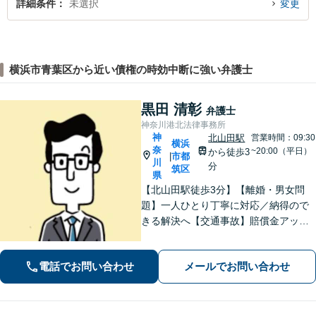
詳細条件
未選択
変更
横浜市青葉区から近い債権の時効中断に強い弁護士
黒田 清彰
弁護士
神奈川港北法律事務所
神
北山田駅
営業時間：09:30
横浜
奈
~20:00（平日）
から徒歩3
市都
|
川
分
筑区
県
【北山田駅徒歩3分】【離婚・男女問
題】一人ひとり丁寧に対応／納得ので
きる解決へ【交通事故】賠償金アップ
などに努めます。保険会社との交渉や
手続きはお任せ【借金・債務整理】手
電話でお問い合わせ
メールでお問い合わせ
続きはもちろん、再発防止策や今後の
生活のフォローも行います。