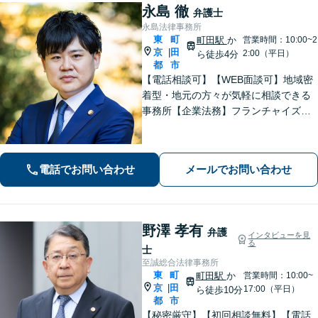
永島 徹
弁護士
永島法律事務所
東
町
町田駅
か
営業時間：10:00~2
京
田
|
2:00（平日）
ら徒歩4分
都
市
【電話相談可】【WEB面談可】地域密
着型・地元の方々が気軽に相談できる
事務所【企業法務】フランチャイズ・
ベンチャー企業・中小企業の法務に強
みあり【夜間・休日相談可】【完全個
室】【町田駅4分】
電話でお問い合わせ
メールでお問い合わせ
野澤 孝有
弁護
インタビューを見
る
士
至誠総合法律事務所
東
町
町田駅
か
営業時間：10:00~
京
田
|
17:00（平日）
ら徒歩10分
都
市
【秘密厳守】【初回相談無料】【電話