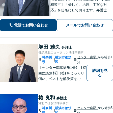
相談可】「優しく、迅速、丁寧な対
応」を信条にしております。弁護士に
相談するには勇気の要ることですが、
少しの勇気を出して、お気軽にご相談
電話でお問い合わせ
メールでお問い合わせ
ください。【休日・夜間面談可】
塚田 雅久
弁護士
都筑港北ニュータウン法律事務所
センター南駅
から徒歩1
神奈川
横浜市都筑
|
県
区
分
【センター南駅徒歩1分】【初
詳細を見
回面談無料】お話をじっくり
る
伺い、ベストな解決策をご一
緒に考えさせていただきま
す。【夜間／休日対応可能】
難解な用語は極力用いずに平
椿 良和
弁護士
易かつ具体的な説明を心がけ
港北つばき法律事務所
ていますので、まずは一度お
センター南駅
から徒歩5
神奈川
横浜市都筑
|
気軽にご相談頂ければと思い
県
区
分