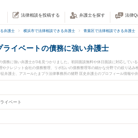
法律相談を投稿する
弁護士を探す
法律Q
る弁護士
横浜市で法律相談できる弁護士
青葉区で法律相談できる弁護士
プライベートの債務に強い弁護士
の債務に強い弁護士が3名見つかりました。初回面談無料や休日面談に対応してい
理やクレジット会社の債務整理、リボ払いの債務整理等の細かな分野での絞り込み
 博征弁護士、アスールたまプラ法律事務所の猪野 匡史弁護士のプロフィール情報や
イベートの債務のトラブルを今すぐに弁護士に相談したい』『個人・プライベート
ベートの債務を法律相談できる横浜市青葉区内の弁護士に相談予約したい』などで
ライベート