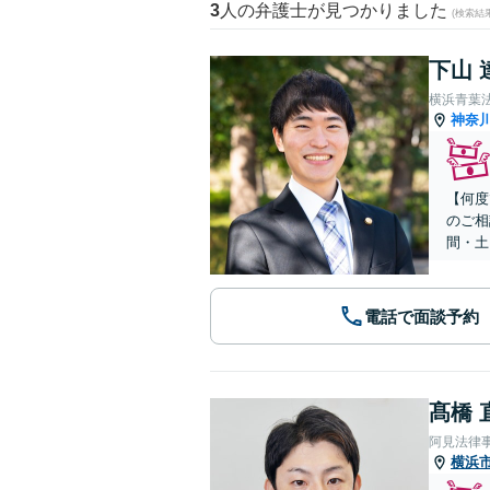
3
人の弁護士が見つかりました
(検索結
下山 
横浜青葉
神奈
【何度
のご相
間・土
電話で面談予約
髙橋 
阿見法律
横浜