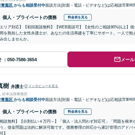
市青葉区
からも相談受付中
面談方法(対面・電話・ビデオなど)は応相談
営業時間
個人・プライベートの債務
料金表を見る
エリア対応】【初回面談無料】【WEB面談可】【女性のご相談90%以上】
用を熟知した女性弁護士が、あなたの生活再建を丁寧にサポート。一人で抱
み出しませんか。
せ
メール
真樹
弁護士
インタビューを見る
人 杉本法律事務所
市青葉区
からも相談受付中
面談方法(対面・電話・ビデオなど)は応相談
営業時間
個人・プライベートの債務
料金表を見る
相談無料】【分割払い４万円～】「個人・法人問わず対応可」「問題を根本
う」借金問題は法的に解決可能です。債務整理の対応から家計管理のアドバ
可】