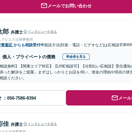
メールでお問い合わせ
太郎
弁護士
インタビューを見る
人アビエス法律事務所
市青葉区
からも相談受付中
面談方法(対面・電話・ビデオなど)は応相談
営業時間
個人・プライベートの債務
料金表を見る
相談無料】【関東エリア対応】【LINE相談可】【分割払い応相談】受任通
添った解決をご提案」まずはしっかりとお話を伺い、借金の理由や現在の状
相談ください。
せ
メール
彩佳
弁護士
インタビューを見る
つばき法律事務所