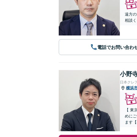
遠方の
相談く
電話でお問い合わ
小野寺
日本クレ
横浜
【 東
めにご
ます【