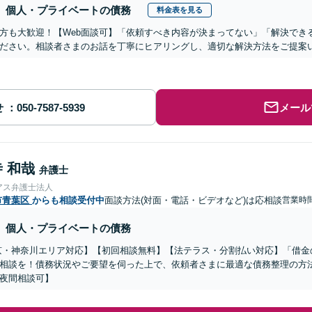
個人・プライベートの債務
料金表を見る
方も大歓迎！【Web面談可】「依頼すべき内容が決まってない」「解決でき
ださい。相談者さまのお話を丁寧にヒアリングし、適切な解決方法をご提案
せ
メール
 和哉
弁護士
アス弁護士法人
市青葉区
からも相談受付中
面談方法(対面・電話・ビデオなど)は応相談
営業時間
個人・プライベートの債務
京・神奈川エリア対応】【初回相談無料】【法テラス・分割払い対応】「借金
相談を！債務状況やご要望を伺った上で、依頼者さまに最適な債務整理の方
夜間相談可】