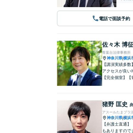
電話で面談予約
佐々木 博
青葉台法律事務所
神奈川県
横浜
|
【講演実績多数
アクセスが良い
【完全個室】【
猪野 匡史
アスールたまプラ
神奈川県
横浜
|
【弁護士直通】
もありますので