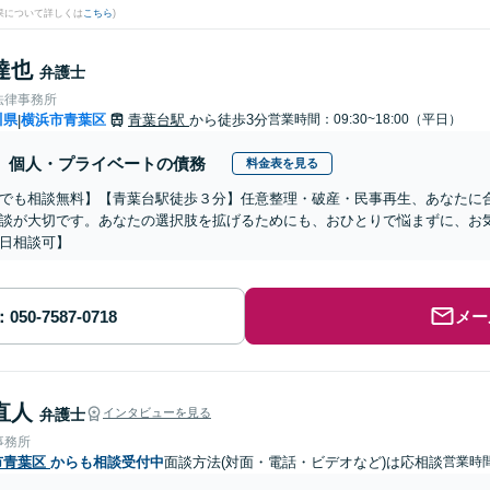
果について詳しくは
こちら
)
達也
弁護士
法律事務所
川県
横浜市青葉区
青葉台駅
から徒歩3分
営業時間：09:30~18:00（平日）
|
個人・プライベートの債務
料金表を見る
でも相談無料】【青葉台駅徒歩３分】任意整理・破産・民事再生、あなたに
談が大切です。あなたの選択肢を拡げるためにも、おひとりで悩まずに、お
日相談可】
メー
直人
弁護士
インタビューを見る
事務所
市青葉区
からも相談受付中
面談方法(対面・電話・ビデオなど)は応相談
営業時間