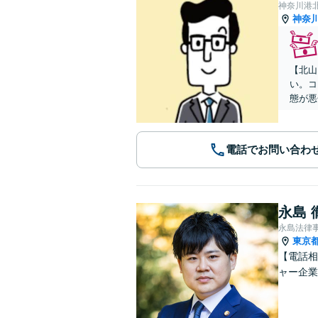
神奈川港
神奈
【北山
い。コ
態が悪
電話でお問い合わ
永島 
永島法律
東京
【電話相
ャー企業