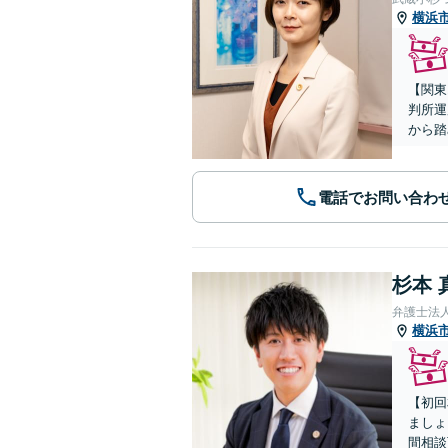
横浜
【関東
判所運
から踏
電話でお問い合わ
杉本 
弁護士法
横浜
【初回
ましょ
間相談