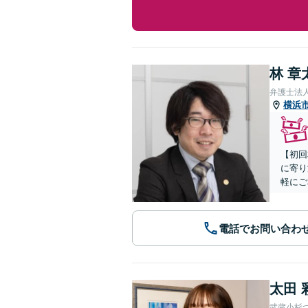
林 章
弁護士法
横浜
【初回
に寄り
軽にご
電話でお問い合わ
太田 
武蔵小杉