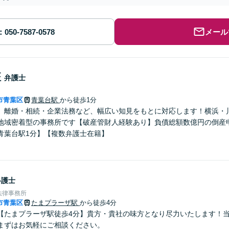
メール
征
弁護士
市青葉区
青葉台駅
から徒歩1分
】離婚・相続・企業法務など、幅広い知見をもとに対応します！横浜・
地域密着型の事務所です【破産管財人経験あり】負債総額数億円の倒産
青葉台駅1分】【複数弁護士在籍】
弁護士
法律事務所
市青葉区
たまプラーザ駅
から徒歩4分
【たまプラーザ駅徒歩4分】貴方・貴社の味方となり尽力いたします！
まずはお気軽にご相談ください。