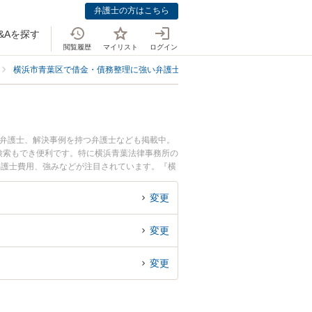
弁護士の方はこちら
&Aを探す
閲覧履歴
マイリスト
ログイン
横浜市青葉区で借金・債務整理に強い弁護士
横浜市青葉区で個人・プライ
る弁護士、解決事例を持つ弁護士なども掲載中。
検索もでき便利です。特に横浜青葉法律事務所の
弁護士費用、強みなどが注目されています。『横
の債務のトラブル解決の実績豊富な近くの弁護士
お困りの相談者さんにおすすめです。
変更
変更
変更