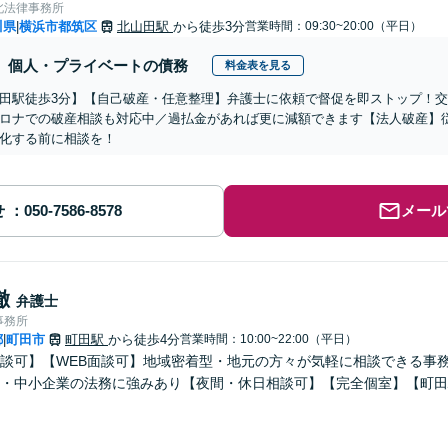
北法律事務所
川県
横浜市都筑区
北山田駅
から徒歩3分
営業時間：09:30~20:00（平日）
|
個人・プライベートの債務
料金表を見る
田駅徒歩3分】【自己破産・任意整理】弁護士に依頼で督促を即ストップ！
ロナでの破産相談も対応中／過払金があれば更に減額できます【法人破産】
化する前に相談を！
せ
メール
徹
弁護士
事務所
都
町田市
町田駅
から徒歩4分
営業時間：10:00~22:00（平日）
|
談可】【WEB面談可】地域密着型・地元の方々が気軽に相談できる事
・中小企業の法務に強みあり【夜間・休日相談可】【完全個室】【町田