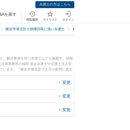
弁護士の方はこちら
&Aを探す
閲覧履歴
マイリスト
ログイン
横浜市港北区で債権回収に強い弁護士
横浜市港北区で内容証明作成送付に
護士、解決事例を持つ弁護士なども掲載中。債権
法律事務所の稲田 遼太弁護士や弁護士法人常
れています。『横浜市港北区で土日や夜間に発生
の弁護士を検索したい』『初回相談無料で内容証
変更
変更
変更