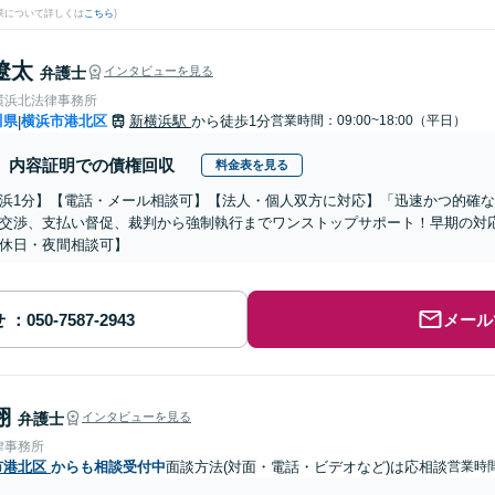
果について詳しくは
こちら
)
遼太
弁護士
インタビューを見る
横浜北法律事務所
川県
横浜市港北区
新横浜駅
から徒歩1分
営業時間：09:00~18:00（平日）
|
内容証明での債権回収
料金表を見る
浜1分】【電話・メール相談可】【法人・個人双方に対応】「迅速かつ的確
交渉、支払い督促、裁判から強制執行までワンストップサポート！早期の対
休日・夜間相談可】
せ
メール
翔
弁護士
インタビューを見る
律事務所
市港北区
からも相談受付中
面談方法(対面・電話・ビデオなど)は応相談
営業時間