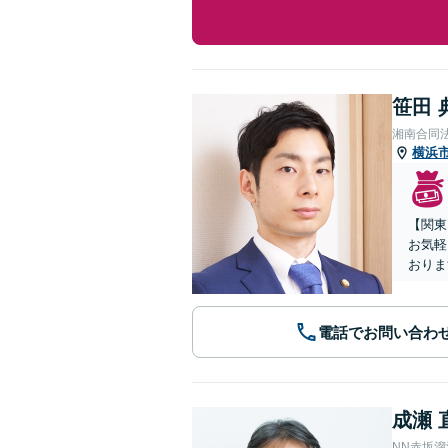
笹田 
湘南合同
横浜
【関東
お気軽
おりま
電話でお問い合わ
成瀬 
NN赤坂