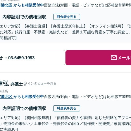
市港北区
からも相談受付中
面談方法(対面・電話・ビデオなど)は応相談
営業時間
内容証明での債権回収
料金表を見る
エリア対応】【弁護士直通】【弁護士歴10年以上】【オンライン相談可】「
に対応」銀行口座・不動産・売掛先など、差押え可能な資産を丁寧に調査し
間相談可】
せ
メール
章弘
弁護士
インタビューを見る
事務所
市港北区
からも相談受付中
面談方法(対面・電話・ビデオなど)は応相談
営業時間
内容証明での債権回収
料金表を見る
エリア対応】【初回相談無料】「債務者の資力や事情に応じた戦略的アプロ
」売掛金の未払い／工事代金・売買代金の回収／制作費・開発費／家賃滞納
に実績あり