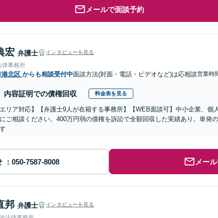
メールで面談予約
典宏
弁護士
インタビューを見る
法律事務所
市港北区
からも相談受付中
面談方法(対面・電話・ビデオなど)は応相談
営業時間
内容証明での債権回収
料金表を見る
エリア対応】【弁護士9人が在籍する事務所】【WEB面談可】中小企業、個
にご相談ください。400万円弱の債権を訴訟で全額回収した実績あり。単発
す
せ
メール
直邦
弁護士
インタビューを見る
溜池法律事務所