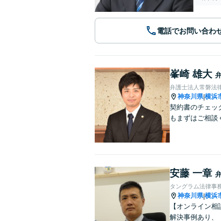
電話でお問い合わ
峯崎 雄大
弁護士法人常磐法
神奈川県
横浜
|
契約書のチェッ
もまずはご相談
安藤 一章
タングラム法律事
神奈川県
横浜
|
【オンライン相
解決事例あり、