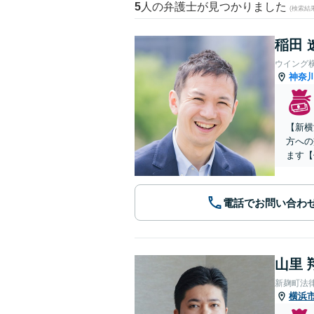
5
人の弁護士が見つかりました
(検索結
稲田 
ウイング
神奈
【新横
方への
ます【
電話でお問い合わ
山里 
新麹町法
横浜