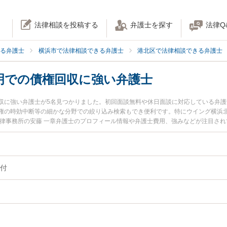
法律相談を投稿する
弁護士を探す
法律Q
る弁護士
横浜市で法律相談できる弁護士
港北区で法律相談できる弁護士
明での債権回収に強い弁護士
収に強い弁護士が5名見つかりました。初回面談無料や休日面談に対応している弁
権の時効中断等の細かな分野での絞り込み検索もでき便利です。特にウイング横浜北
法律事務所の安藤 一章弁護士のプロフィール情報や弁護士費用、強みなどが注目さ
に弁護士に相談したい』『内容証明での債権回収のトラブル解決の実績豊富な近く
内の弁護士に相談予約したい』などでお困りの相談者さんにおすすめです。
付