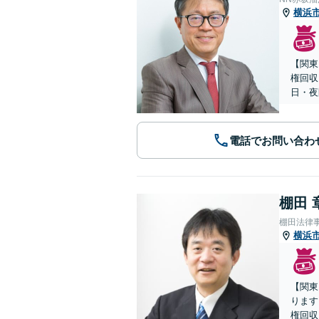
横浜
【関東
権回収
日・夜
電話でお問い合わ
棚田 
棚田法律
横浜
【関東
ります
権回収