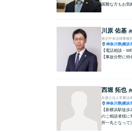
困難な方もお気
川原 佑基
港北中央法律事務
神奈川県
横浜
|
【電話相談・W
【事故分野に特
西堀 拓也
弁護士法人常磐法
神奈川県
横浜
|
【新横浜駅徒歩
のご相談者様に
所一丸となって