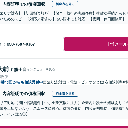
内容証明での債権回収
料金表を見る
エリア対応】【初回相談無料】【保全・執行の実績多数】複雑な手続きもお
いためのスピード対応／家賃の未払い請求にも対応！【夜間・休日面談可】
せ
メール
大輔
弁護士
インタビューを見る
事務所
市港北区
からも相談受付中
面談方法(対面・電話・ビデオなど)は応相談
営業時間
内容証明での債権回収
料金表を見る
リア対応【初回相談無料｜中小企業支援に注力】企業内弁護士の経験あり！
業を止めないよう、スムーズに対応。対面の催促、内容証明郵便、強制執行
ンライン面談◎】