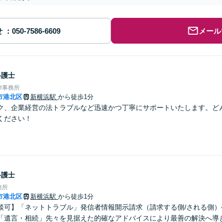
せ
メール
弁護士
律事務所
市港北区
新横浜駅
から徒歩1分
ク、企業経営の法トラブルなど迅速かつ丁寧にサポートいたします。ど
ください！
弁護士
務所
市港北区
新横浜駅
から徒歩1分
談可】「ネットトラブル」発信者情報開示請求（請求する側/される側）
「遺言・相続」先々を見据えた的確なアドバイスにより最善の解決へ導