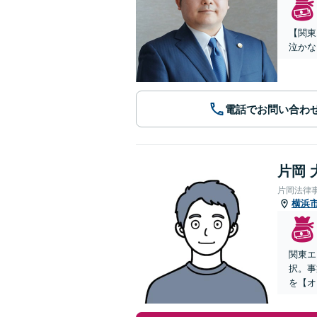
【関東
泣かな
電話でお問い合わ
片岡 
片岡法律
横浜
関東エ
択。事
を【オ