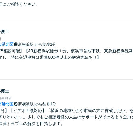
軽にご相談ください。
弁護士
所
市港北区
新横浜駅
から徒歩1分
EB相談可能】【JR新横浜駅徒歩１分、横浜市営地下鉄、東急新横浜線
化し、特に交通事故は通算500件以上の解決実績あり】
弁護士
律事務所
市港北区
新横浜駅
から徒歩1分
2分】【ビデオ面談対応】「横浜の地域社会や市民の方に貢献したい」
寄り添います。少しでもご相談者様の人生のサポートができるよう全力
法律トラブルの解決を目指します。