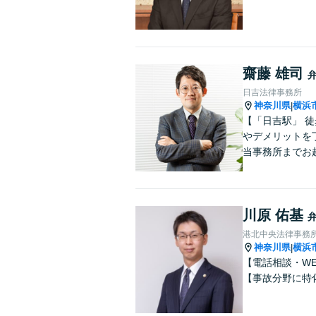
齋藤 雄司
日吉法律事務所
神奈川県
横浜
|
【「日吉駅」 
やデメリットを
当事務所までお
川原 佑基
港北中央法律事務
神奈川県
横浜
|
【電話相談・W
【事故分野に特