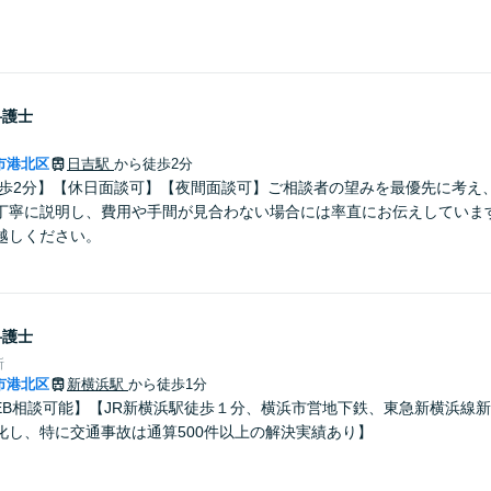
弁護士
市港北区
日吉駅
から徒歩2分
徒歩2分】【休日面談可】【夜間面談可】ご相談者の望みを最優先に考え
丁寧に説明し、費用や手間が見合わない場合には率直にお伝えしています
越しください。
弁護士
所
市港北区
新横浜駅
から徒歩1分
EB相談可能】【JR新横浜駅徒歩１分、横浜市営地下鉄、東急新横浜線
化し、特に交通事故は通算500件以上の解決実績あり】