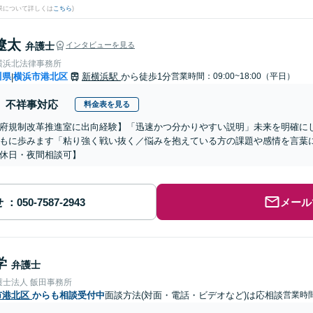
果について詳しくは
こちら
)
遼太
弁護士
インタビューを見る
横浜北法律事務所
川県
横浜市港北区
新横浜駅
から徒歩1分
営業時間：09:00~18:00（平日）
|
不祥事対応
料金表を見る
府規制改革推進室に出向経験】「迅速かつ分かりやすい説明」未来を明確に
もに歩みます「粘り強く戦い抜く／悩みを抱えている方の課題や感情を言葉
休日・夜間相談可】
せ
メール
学
弁護士
護士法人 飯田事務所
市港北区
からも相談受付中
面談方法(対面・電話・ビデオなど)は応相談
営業時間