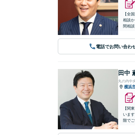
【全国
相談か
間相談
電話でお問い合わ
田中 
丸の内中
横浜
【関東
います
階でご