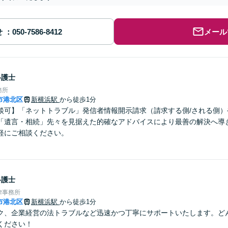
せ
メール
弁護士
務所
市港北区
新横浜駅
から徒歩1分
談可】「ネットトラブル」発信者情報開示請求（請求する側/される側）
「遺言・相続」先々を見据えた的確なアドバイスにより最善の解決へ導
軽にご相談ください。
弁護士
律事務所
市港北区
新横浜駅
から徒歩1分
ク、企業経営の法トラブルなど迅速かつ丁寧にサポートいたします。ど
ください！