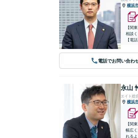
横浜
【関東
相談く
【電話
電話でお問い合わ
永山 
エイト総
横浜
【関東
幅広く
れるよ