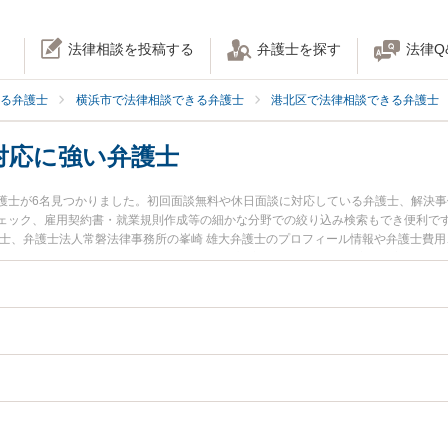
法律相談を投稿する
弁護士を探す
法律Q
る弁護士
横浜市で法律相談できる弁護士
港北区で法律相談できる弁護士
対応に強い弁護士
護士が6名見つかりました。初回面談無料や休日面談に対応している弁護士、解決
ェック、雇用契約書・就業規則作成等の細かな分野での絞り込み検索もでき便利です
護士、弁護士法人常磐法律事務所の峯崎 雄大弁護士のプロフィール情報や弁護士費
ルを今すぐに弁護士に相談したい』『不祥事対応のトラブル解決の実績豊富な近く
に相談予約したい』などでお困りの相談者さんにおすすめです。