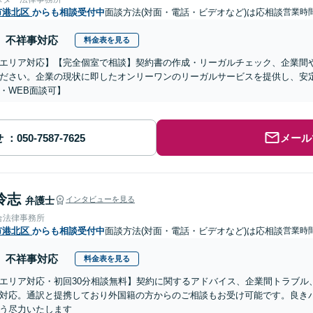
市港北区
からも相談受付中
面談方法(対面・電話・ビデオなど)は応相談
営業時間
不祥事対応
料金表を見る
エリア対応】【完全個室で相談】契約書の作成・リーガルチェック、企業間
ださい。企業の現状に即したオンリーワンのリーガルサービスを提供し、安
・WEB面談可】
せ
メール
怜志
弁護士
インタビューを見る
合法律事務所
市港北区
からも相談受付中
面談方法(対面・電話・ビデオなど)は応相談
営業時間
不祥事対応
料金表を見る
エリア対応・初回30分相談無料】契約に関するアドバイス、企業間トラブル
対応。通訳と提携しており外国籍の方からのご相談もお受け可能です。良き
う尽力いたします