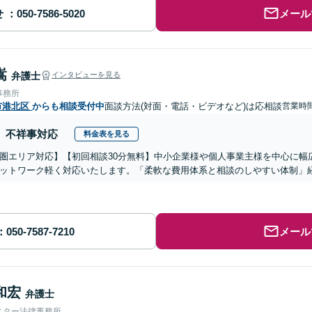
せ
メール
嵩
弁護士
インタビューを見る
事務所
市港北区
からも相談受付中
面談方法(対面・電話・ビデオなど)は応相談
営業時間
不祥事対応
料金表を見る
圏エリア対応】【初回相談30分無料】中小企業様や個人事業主様を中心に幅
ットワーク軽く対応いたします。「柔軟な費用体系と相談のしやすい体制」
メール
和宏
弁護士
スター法律事務所