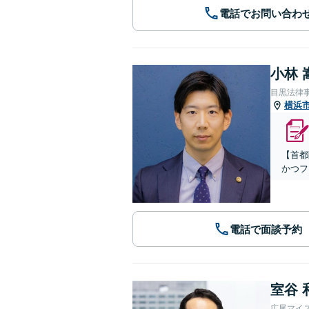
電話でお問い合わ
小林 
目黒法律
横浜
【首都
かつフ
電話で面談予約
室谷 
広尾マイ