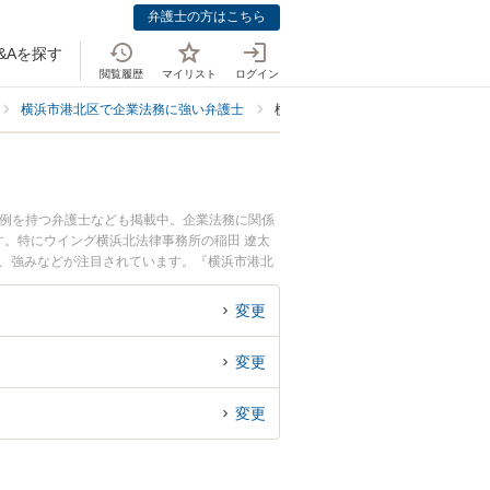
弁護士の方はこちら
&Aを探す
閲覧履歴
マイリスト
ログイン
横浜市港北区で企業法務に強い弁護士
横浜市港北区で不祥事対応に強い弁
事例を持つ弁護士なども掲載中。企業法務に関係
。特にウイング横浜北法律事務所の稲田 遼太
用、強みなどが注目されています。『横浜市港北
の弁護士を検索したい』『初回相談無料で不祥事
変更
変更
変更