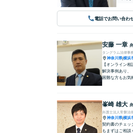
電話でお問い合わ
安藤 一章
タングラム法律事
神奈川県
横浜
|
【オンライン相
解決事例あり、
困難な方もお気
峯崎 雄大
弁護士法人常磐法
神奈川県
横浜
|
契約書のチェッ
もまずはご相談