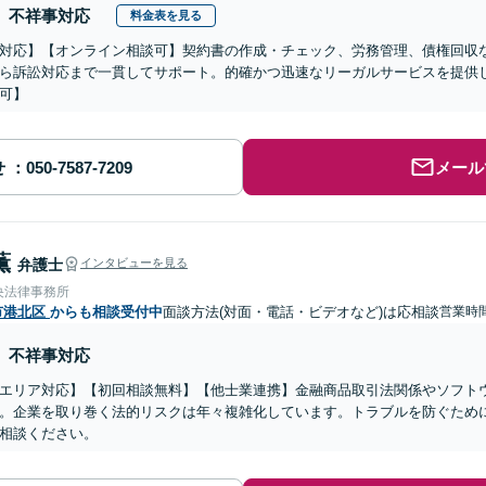
不祥事対応
料金表を見る
対応】【オンライン相談可】契約書の作成・チェック、労務管理、債権回収
ら訴訟対応まで一貫してサポート。的確かつ迅速なリーガルサービスを提供
可】
せ
メール
薫
弁護士
インタビューを見る
央法律事務所
市港北区
からも相談受付中
面談方法(対面・電話・ビデオなど)は応相談
営業時間
不祥事対応
エリア対応】【初回相談無料】【他士業連携】金融商品取引法関係やソフト
。企業を取り巻く法的リスクは年々複雑化しています。トラブルを防ぐため
相談ください。