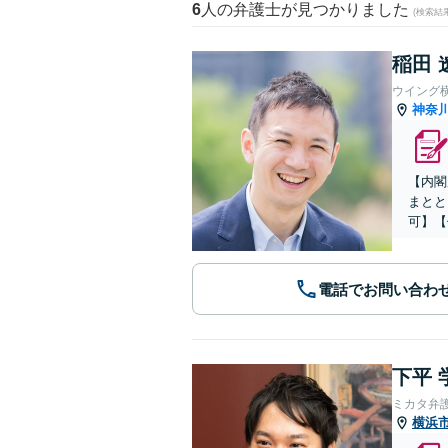
6
人の弁護士が見つかりました
(検索結
稲田 
ウイング
神奈
【内閣
まとと
可】【
電話でお問い合わ
下平 
ミカタ弁
横浜