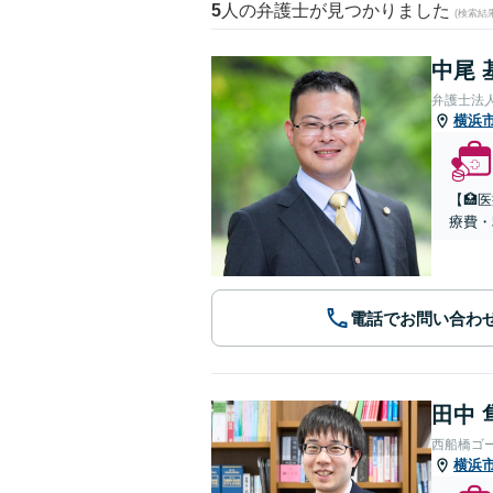
5
人の弁護士が見つかりました
(検索結
中尾 
弁護士法
横浜
【🏥
療費・
電話でお問い合わ
田中 
西船橋ゴ
横浜