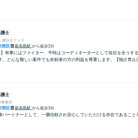
。
弁護士
 横浜オフィス
市西区
新高島駅
から徒歩2分
分】有事にはファイター、平時はコーディネーターとして役目を全うす
す。どんな難しい案件でも依頼者の方の利益を尊重します。【独占禁止
弁護士
律事務所
市西区
新高島駅
から徒歩3分
律パートナーとして、一層信頼され安心していただける存在であること