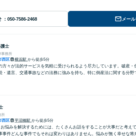
せ
メール
弁護士
律事務所
市西区
横浜駅
から徒歩5分
の方々が法的サービスを気軽に受けられるよう尽力しています。破産・
続・遺言、交通事故などの法務に強みを持ち、特に倒産法に関する分野
士
務所
市西区
平沼橋駅
から徒歩5分
】お悩みを解決するためには、たくさんお話をすることが大事だと考え
事事件どんな事件でもそれは変わりはありません。悩みが無く幸せな将