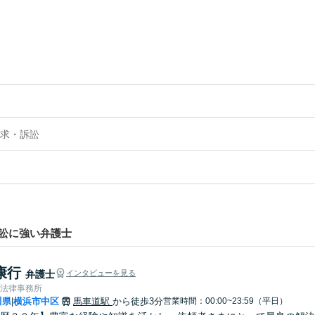
求・訴訟
訟に強い弁護士
康行
弁護士
インタビューを見る
浜法律事務所
川県
横浜市中区
馬車道駅
から徒歩3分
営業時間：00:00~23:59（平日）
|