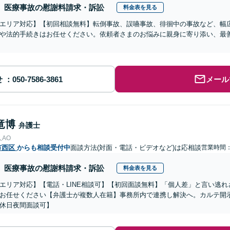
医療事故の慰謝料請求・訴訟
料金表を見る
エリア対応】【初回相談無料】転倒事故、誤嚥事故、徘徊中の事故など、幅
や法的手続きはお任せください。依頼者さまのお悩みに親身に寄り添い、最
せ
メール
竜博
弁護士
AO
市西区
からも相談受付中
面談方法(対面・電話・ビデオなど)は応相談
営業時間：0
医療事故の慰謝料請求・訴訟
料金表を見る
エリア対応】【電話・LINE相談可】【初回面談無料】「個人差」と言い逃
お任せください【弁護士が複数人在籍】事務所内で連携し解決へ。カルテ開
休日夜間面談可】