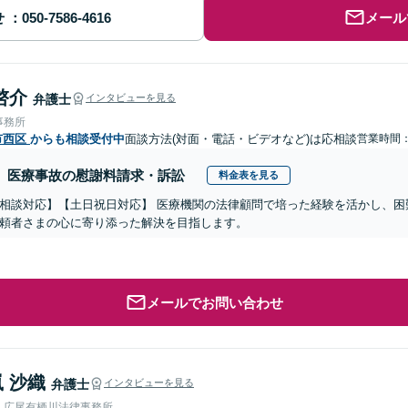
せ
メール
啓介
弁護士
インタビューを見る
事務所
市西区
からも相談受付中
面談方法(対面・電話・ビデオなど)は応相談
営業時間：1
医療事故の慰謝料請求・訴訟
料金表を見る
相談対応】【土日祝日対応】 医療機関の法律顧問で培った経験を活かし、困
頼者さまの心に寄り添った解決を目指します。
メールでお問い合わせ
 沙織
弁護士
インタビューを見る
人広尾有栖川法律事務所