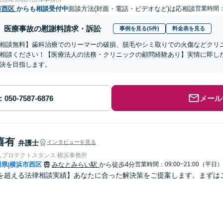
市西区
からも相談受付中
面談方法(対面・電話・ビデオなど)は応相談
営業時間：1
医療事故の慰謝料請求・訴訟
事例を見る(5件)
料金表を見る
相談無料】歯科治療でのリーマーの破損、脱毛やシミ取りでの火傷などクリ
相談ください！【医療法人の法務・クリニックの顧問経験あり】実情に即し
決を目指します。
メール
喜有
弁護士
インタビューを見る
人プロテクトスタンス 横浜事務所
川県
横浜市西区
みなとみらい駅
から徒歩4分
営業時間：09:00~21:00（平日）
|
を超える法律相談実績】あなたに合った解決策をご提案します。まずは