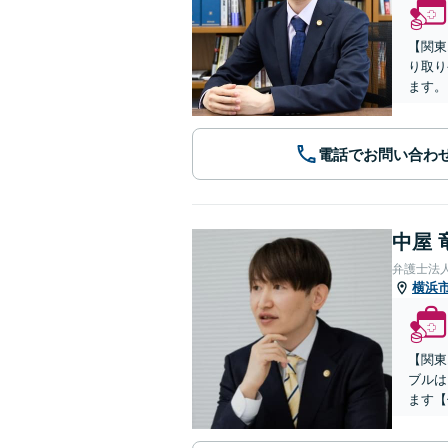
【関東
り取り
ます。
電話でお問い合わ
中屋 
弁護士法人
横浜
【関東
ブルは
ます【