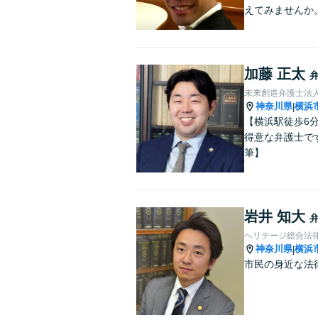
えてみませんか
加藤 正太
未来創造弁護士法人
神奈川県
横浜
|
【横浜駅徒歩6
得意な弁護士で
筆】
岩井 知大
ヘリテージ総合法
神奈川県
横浜
|
市民の身近な法