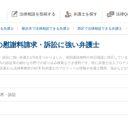
法律相談を投稿する
弁護士を探す
法律Q
る弁護士
横浜市で法律相談できる弁護士
西区で法律相談できる弁護士
の慰謝料請求・訴訟に強い弁護士
・訴訟に強い弁護士が5名見つかりました。初回面談無料や休日面談に対応してい
科の訴訟等の細かな分野での絞り込み検索もでき便利です。特に弁護士法人プロテク
横浜麦わら法律事務所の杉澤 到弁護士のプロフィール情報や弁護士費用、強みなど
ブルを今すぐに弁護士に相談したい』『医療事故の慰謝料請求・訴訟のトラブル解
律相談できる横浜市西区内の弁護士に相談予約したい』などでお困りの相談者さん
求・訴訟