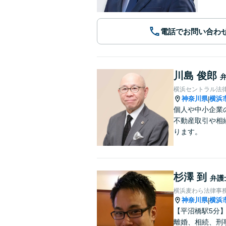
電話でお問い合わ
川島 俊郎
横浜セントラル法
神奈川県
横浜
|
個人や中小企業
不動産取引や相
ります。
杉澤 到
弁護
横浜麦わら法律事
神奈川県
横浜
|
【平沼橋駅5分
離婚、相続、刑