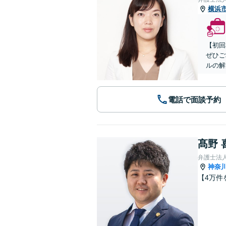
横浜
【初回
ぜひご
ルの解
電話で面談予約
髙野 
弁護士法
神奈
【4万件