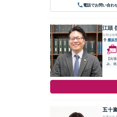
電話でお問い合わ
江頭 
永岡法律
横浜
【出張
み、依
五十嵐
弁護士法