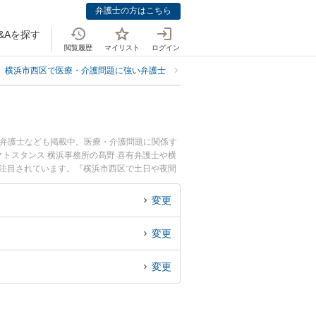
弁護士の方はこちら
&Aを探す
閲覧履歴
マイリスト
ログイン
横浜市西区で医療・介護問題に強い弁護士
横浜市西区で慰謝料請求・訴訟に
る弁護士なども掲載中。医療・介護問題に関係す
トスタンス 横浜事務所の髙野 喜有弁護士や横
が注目されています。『横浜市西区で土日や夜間
決の実績豊富な近くの弁護士を検索したい』『初
におすすめです。
変更
変更
変更