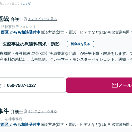
果について詳しくは
こちら
)
基哉
弁護士
インタビューを見る
人法律事務所フォレスト
市西区
からも相談受付中
面談方法(対面・電話・ビデオなど)は応相談
営業時間：0
医療事故の慰謝料請求・訴訟
料金表を見る
医療機関・介護施設に特化◎】実績豊富な弁護士が紛争予防・解決をします。
利用料の未払い、広告規制、クレーマー・モンスターペイシェント、医療・
せ
メール
隼斗
弁護士
インタビューを見る
ール法律事務所
市西区
からも相談受付中
面談方法(対面・電話・ビデオなど)は応相談
営業時間：0