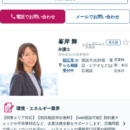
電話でお問い合わせ
メールでお問い合わせ
峯岸 舞
東京都
インタビュー
を見る
弁護士
増井総合法律事務所
営業時
狛江市
か
面談方法(対面・電
らも相談
話・ビデオなど)は
間：本日
受付中
応相談
定休日
環境・エネルギー業界
【関東エリア対応】【初回相談30分無料】【web面談可能】契約書チ
ェックや不祥事対応など、企業法務全般をサポートします。労働問題
で培ったノウハウを活かし、ハラスメントの通報窓口設置や顧問契約