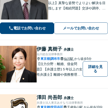
以上】真摯な姿勢でよりよい解決を目
指します【相続問題】交渉や調停、裁
判などさまざまなフェーズに対応。不
動産処理もお任せください【離婚問
題】熟年離婚や離婚を検討中の方もお
電話でお問い合わせ
メールでお問い合わせ
気軽にご相談ください【調布駅4分】
伊藤 真樹子
弁護士
仙川総合法律事務所
東京都
調布市
仙川駅
から徒歩5分
|
【注力分野：離婚、借金問
詳細を見
題】【弁護士歴1５年以上の女
る
性弁護士】離婚や債務整理
が、人生の前向きなリスター
トになるよう、依頼者のお気
持ちに寄り添い力を尽くしま
す。【仙川駅５分】
澤田 尚吾郎
弁護士
弁護士法人東京あすなろ法律事務所
東京都
世田谷区
千歳烏山駅
から徒歩10分
|