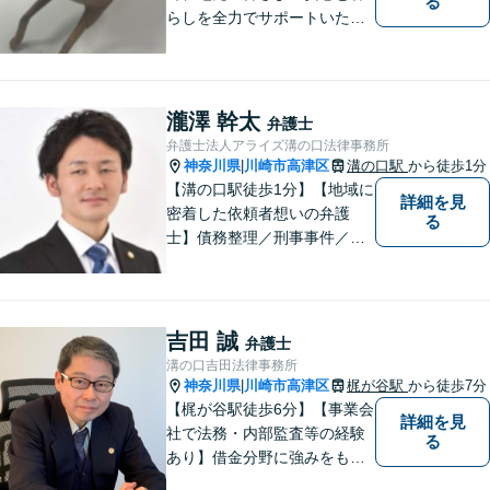
る
らしを全力でサポートいたし
ます！丁寧にお話をお伺い、
分かりやすくご説明すること
を大切にしています。どんな
に複雑なお悩みでも、安心し
瀧澤 幹太
弁護士
てご相談ください。※電話は
弁護士法人アライズ溝の口法律事務所
面談予約のみ。【地域密着型
神奈川県
川崎市高津区
溝の口駅
から徒歩1分
|
の法律事務所】
【溝の口駅徒歩1分】【地域に
詳細を見
密着した依頼者想いの弁護
る
士】債務整理／刑事事件／離
婚／相続など、幅広い分野の
問題に精通しています。依頼
者様のお気持ちを大切にした
弁護を進めてまいります。ま
吉田 誠
弁護士
ずはお気軽にご相談くださ
溝の口吉田法律事務所
い。
神奈川県
川崎市高津区
梶が谷駅
から徒歩7分
|
【梶が谷駅徒歩6分】【事業会
詳細を見
社で法務・内部監査等の経験
る
あり】借金分野に強みをも
ち、幅広い分野に対応する弁