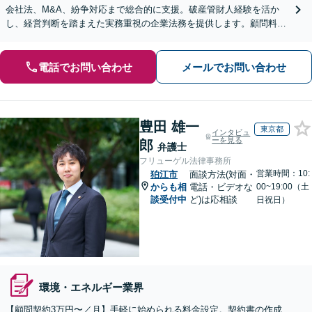
会社法、M&A、紛争対応まで総合的に支援。破産管財人経験を活か
し、経営判断を踏まえた実務重視の企業法務を提供します。顧問料も
相談内容・事業規模に応じて柔軟に対応可能【完全個室】
電話でお問い合わせ
メールでお問い合わせ
豊田 雄一
東京都
インタビュ
ーを見る
郎
弁護士
フリューゲル法律事務所
営業時間：10:
狛江市
面談方法(対面・
からも相
電話・ビデオな
00~19:00（土
談受付中
ど)は応相談
日祝日）
環境・エネルギー業界
【顧問契約3万円〜／月】手軽に始められる料金設定。契約書の作成