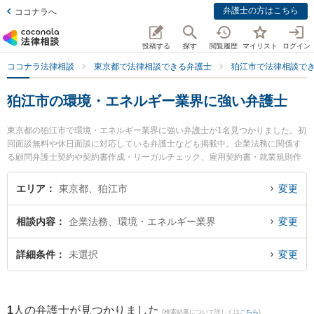
弁護士の方はこちら
ココナラへ
投稿する
探す
閲覧履歴
マイリスト
ログイン
ココナラ法律相談
東京都で法律相談できる弁護士
狛江市で法律相談で
狛江市の環境・エネルギー業界に強い弁護士
東京都の狛江市で環境・エネルギー業界に強い弁護士が1名見つかりました。初
回面談無料や休日面談に対応している弁護士なども掲載中。企業法務に関係す
る顧問弁護士契約や契約書作成・リーガルチェック、雇用契約書・就業規則作
成等の細かな分野での絞り込み検索もでき便利です。特に片岡法律事務所の片
岡 大輔弁護士のプロフィール情報や弁護士費用、強みなどが注目されていま
エリア
東京都、狛江市
変更
す。『狛江市で土日や夜間に発生した環境・エネルギー業界のトラブルを今す
ぐに弁護士に相談したい』『環境・エネルギー業界のトラブル解決の実績豊富
相談内容
企業法務、環境・エネルギー業界
変更
な近くの弁護士を検索したい』『初回相談無料で環境・エネルギー業界を法律
相談できる狛江市内の弁護士に相談予約したい』などでお困りの相談者さんに
おすすめです。
詳細条件
未選択
変更
1
人の弁護士が見つかりました
(検索結果について詳しくは
こちら
)