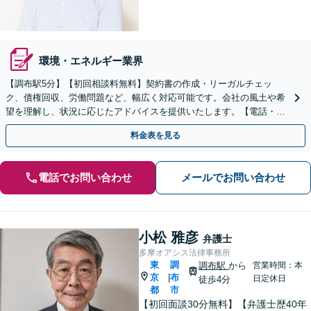
環境・エネルギー業界
【調布駅5分】【初回相談料無料】契約書の作成・リーガルチェッ
ク、債権回収、労働問題など、幅広く対応可能です。会社の風土や希
望を理解し、状況に応じたアドバイスを提供いたします。【電話・メ
ール相談可】
料金表を見る
電話でお問い合わせ
メールでお問い合わせ
小松 雅彦
弁護士
多摩オアシス法律事務所
東
調
調布駅
から
営業時間：本
京
布
|
日定休日
徒歩4分
都
市
【初回面談30分無料】【弁護士歴40年