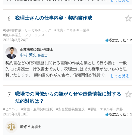
を締結するべきであると考えられます。報酬額については、下請法の
適用がある場合には、著しく低い下請代金を不当に定めることは禁止
されますが、そうでない場合には、基本的には、双方の合意に基づく
6
税理士さんの仕事内容・契約書作成
ことになります。 恣意的な運用による報酬の減額分については、当
初の合意に基づき報酬額の支払いが認められる余地があると考えられ
#契約書作成・リーガルチェック
#環境・エネルギー業界
ます。
#個人事業主・フリーランス
2022年3月24日
役にたった
2
企業法務に強い弁護士
中村 繁史
弁護士
契約書などの権利義務に関わる書類の作成を業として行う者は、一般
的には弁護士・行政書士であり、税理士にはその権限がないものと思
料いたします。 契約書の作成を含め、信頼関係が維持できないのであ
れば、解約をして他の弁護士等に依頼されるのがよいと考えます。
7
職場での同僚からの嫌がらせや虚偽情報に対する
法的対応は？
#セクハラ
#労働・雇用契約違反
#安全配慮義務違反
#環境・エネルギー業界
2025年3月19日
役にたった
1
匿名A
弁護士