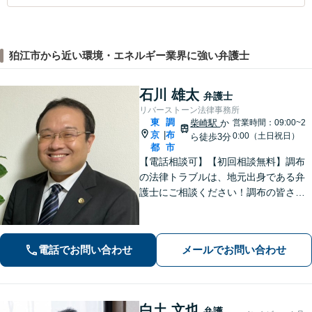
狛江市から近い環境・エネルギー業界に強い弁護士
石川 雄太
弁護士
リバーストーン法律事務所
東
調
柴崎駅
か
営業時間：09:00~2
京
布
|
0:00（土日祝日）
ら徒歩3分
都
市
【電話相談可】【初回相談無料】調布
の法律トラブルは、地元出身である弁
護士にご相談ください！調布の皆さま
から愛される弁護士になれるよう、
日々精進いたします。どんな些細なこ
とでも大丈夫ですので、まずはご相談
電話でお問い合わせ
メールでお問い合わせ
ください【柴崎駅3分】【出張相談も
可】
白土 文也
弁護