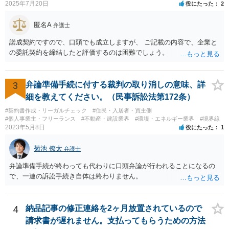
ます。児童相談所に通告すべきであったと窘められる程度であればよ
2025年7月20日
役にたった
2
いですが、交際されているということであればたとえばわいせつ目的
で自らの支配下に置きたかったのではないかと疑われる可能性さえあ
匿名A
弁護士
ります。
諾成契約ですので、口頭でも成立しますが、 ご記載の内容で、企業と
の委託契約を締結したと評価するのは困難でしょう。
3
弁論準備手続に付する裁判の取り消しの意味、詳
細を教えてください。（民事訴訟法第172条）
#契約書作成・リーガルチェック
#住民・入居者・買主側
#個人事業主・フリーランス
#不動産・建設業界
#環境・エネルギー業界
#境界線
2023年5月8日
役にたった
1
菊池 僚太
弁護士
弁論準備手続が終わっても代わりに口頭弁論が行われることになるの
で、一連の訴訟手続き自体は終わりません。
4
納品記事の修正連絡を2ヶ月放置されているので
請求書が遅れません。支払ってもらうための方法