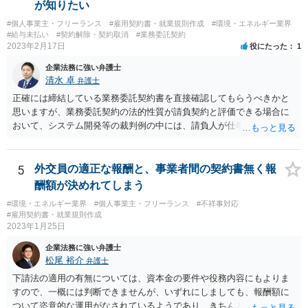
が知りたい
#個人事業主・フリーランス
#雇用契約書・就業規則作成
#環境・エネルギー業界
#給与未払い
#契約解除・契約取消
#業務委託契約
2023年2月17日
役にたった
1
企業法務に強い弁護士
清水 卓
弁護士
正確には締結している業務委託契約書を直接確認してもらうべきかと
思いますが、業務委託契約の法的性質が請負契約と評価できる場合に
おいて、システム開発等の裁判例の中には、請負人が仕事を完成させ
たか否かについて，仕事が当初の請負契約で予定していた最後の工程
まで終えているか否かを基準として判断すべきであるという見解を示
しているものがあります。 このような見解を踏まえ、あなたのケー
5
外交員の適正な報酬と、事業者間の契約書無く報
スでも、予定していた最後の工程まで終えており、仕事は完成してい
酬額が決めれてしまう
る等と主張して行くことが考えられます。 もっとも、相手方はこの
#環境・エネルギー業界
#個人事業主・フリーランス
#不祥事対応
ような見解は本件にはあてはまらない等を理由に、仕事の完成を認め
#雇用契約書・就業規則作成
ないことが想定されます。 そのような場合には、裁判所に民事調停
2023年1月25日
を申し立てる、民事訴訟を提起する等の方法を検討する必要があるか
企業法務に強い弁護士
もしれません。 いずれにしても、一度、業務委託契約書や納品した
松尾 裕介
弁護士
記事等の証拠を持参の上、お住まいの地域の弁護士に直接相談してみ
てはいかがでしょうか。
下請法の適用の有無については、資本金の要件や役務内容にもよりま
すので、一概には判断できませんが、いずれにしましても、報酬額に
ついて恣意的な運用がなされているようであり、きちんとした契約書