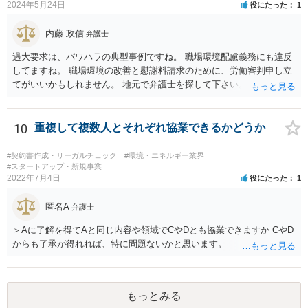
2024年5月24日
役にたった
1
内藤 政信
弁護士
過大要求は、パワハラの典型事例ですね。 職場環境配慮義務にも違反
してますね。 職場環境の改善と慰謝料請求のために、労働審判申し立
てがいいかもしれません。 地元で弁護士を探して下さい。
10
重複して複数人とそれぞれ協業できるかどうか
#契約書作成・リーガルチェック
#環境・エネルギー業界
#スタートアップ・新規事業
2022年7月4日
役にたった
1
匿名A
弁護士
＞Aに了解を得てAと同じ内容や領域でCやDとも協業できますか CやD
からも了承が得れれば、特に問題ないかと思います。
もっとみる