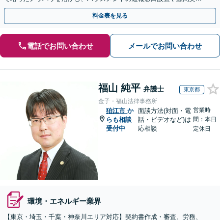
での紛争予防をご提案いたします。単発ご依頼も歓迎。
料金表を見る
電話でお問い合わせ
メールでお問い合わせ
福山 純平
弁護士
東京都
金子・福山法律事務所
営業時
狛江市
か
面談方法(対面・電
らも相談
話・ビデオなど)は
間：本日
受付中
応相談
定休日
環境・エネルギー業界
【東京・埼玉・千葉・神奈川エリア対応】契約書作成・審査、労務、