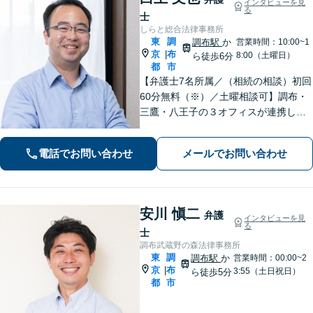
インタビューを見
る
士
しらと総合法律事務所
東
調
調布駅
か
営業時間：10:00~1
京
布
|
8:00（土曜日）
ら徒歩6分
都
市
【弁護士7名所属／（相続の相談）初回
60分無料（※）／土曜相談可】調布・
三鷹・八王子の３オフィスが連携して
解決／相続／家族信託／不動産／離婚
／事業承継／中小企業法務 ※相続発
電話でお問い合わせ
メールでお問い合わせ
生前のご相談など有料相談の対象にな
るものもございます。
安川 愼二
弁護
インタビューを見
る
士
調布武蔵野の森法律事務所
東
調
調布駅
か
営業時間：00:00~2
京
布
|
3:55（土日祝日）
ら徒歩5分
都
市