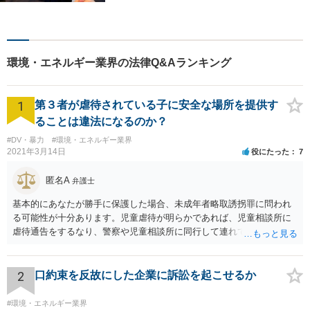
護士。敷居の低い法律事務所
を目指し、相談しやすい環境
作りに尽力しています。【初
回無料相談】【東京・神奈川
環境・エネルギー業界の法律Q&Aランキング
エリア】
1
第３者が虐待されている子に安全な場所を提供す
ることは違法になるのか？
#DV・暴力
#環境・エネルギー業界
2021年3月14日
役にたった
7
匿名A
弁護士
基本的にあなたが勝手に保護した場合、未成年者略取誘拐罪に問われ
る可能性が十分あります。児童虐待が明らかであれば、児童相談所に
虐待通告をするなり、警察や児童相談所に同行して連れていくなり、
公的機関が主導する形での解決が望まれます。 ご本人が警察や児童相
談所の関与を望んでいないケースでは難しい判断にはなるとは思いま
すが、少なくともあなたが保護者の承諾を得ずに勝手に保護すること
2
口約束を反故にした企業に訴訟を起こせるか
は避けた方が良いかと存じます。警察は親からの虐待があると分かっ
た場合であっても、必ずしもあなたに味方するわけではないかと存じ
#環境・エネルギー業界