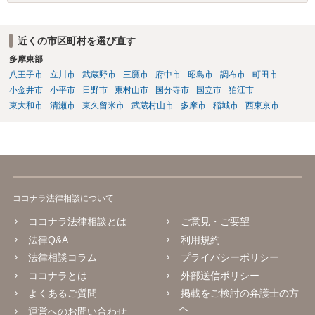
近くの市区町村を選び直す
多摩東部
八王子市
立川市
武蔵野市
三鷹市
府中市
昭島市
調布市
町田市
小金井市
小平市
日野市
東村山市
国分寺市
国立市
狛江市
東大和市
清瀬市
東久留米市
武蔵村山市
多摩市
稲城市
西東京市
ココナラ法律相談について
ココナラ法律相談とは
ご意見・ご要望
法律Q&A
利用規約
法律相談コラム
プライバシーポリシー
ココナラとは
外部送信ポリシー
よくあるご質問
掲載をご検討の弁護士の方
へ
運営へのお問い合わせ