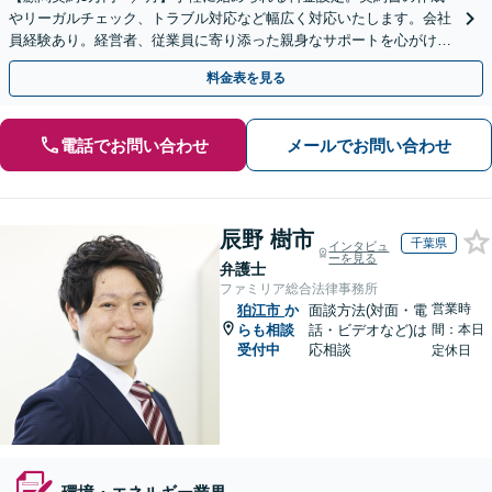
やリーガルチェック、トラブル対応など幅広く対応いたします。会社
員経験あり。経営者、従業員に寄り添った親身なサポートを心がけて
います。【休日・夜間対応可】
料金表を見る
電話でお問い合わせ
メールでお問い合わせ
辰野 樹市
千葉県
インタビュ
ーを見る
弁護士
ファミリア総合法律事務所
営業時
狛江市
か
面談方法(対面・電
らも相談
話・ビデオなど)は
間：本日
受付中
応相談
定休日