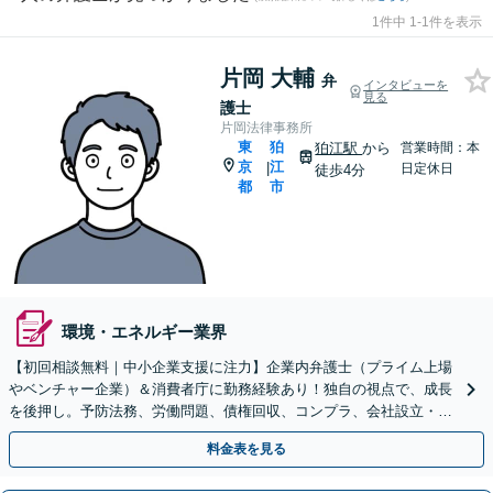
1件中 1-1件を表示
片岡 大輔
弁
インタビューを
見る
護士
片岡法律事務所
東
狛
狛江駅
から
営業時間：本
京
江
|
日定休日
徒歩4分
都
市
環境・エネルギー業界
【初回相談無料｜中小企業支援に注力】企業内弁護士（プライム上場
やベンチャー企業）＆消費者庁に勤務経験あり！独自の視点で、成長
を後押し。予防法務、労働問題、債権回収、コンプラ、会社設立・事
業再編など、幅広く対応【狛江駅4分／オンライン面談◎】
料金表を見る