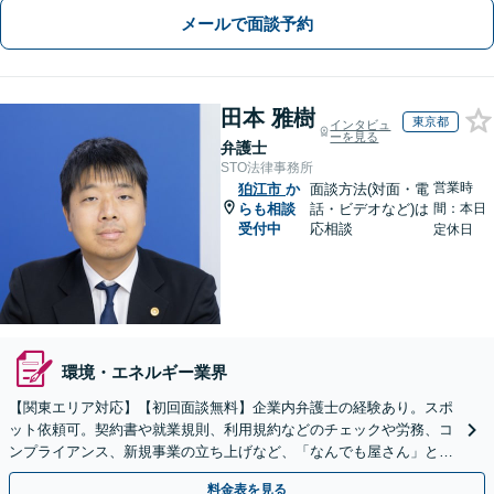
メールで面談予約
田本 雅樹
東京都
インタビュ
ーを見る
弁護士
STO法律事務所
営業時
狛江市
か
面談方法(対面・電
らも相談
話・ビデオなど)は
間：本日
受付中
応相談
定休日
環境・エネルギー業界
【関東エリア対応】【初回面談無料】企業内弁護士の経験あり。スポ
ット依頼可。契約書や就業規則、利用規約などのチェックや労務、コ
ンプライアンス、新規事業の立ち上げなど、「なんでも屋さん」とし
てオールマイティに対応します【休日・夜間面談可】
料金表を見る