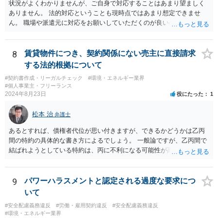
状況がよくわかりませんが、ご自身で対応することはあまり望ましく
ありません。 法的対応ということも現時点ではあまり想定できませ
ん。 職場や派遣元に対応をお願いしていただくのが良いのではないで
しょうか。
8
賃貸物件につき、契約関係にない売主に直接請求
する法的根拠について
#契約書作成・リーガルチェック
#環境・エネルギー業界
#個人事業主・フリーランス
2024年8月23日
役にたった
1
松本 治
弁護士
あるとすれば、債権者代位が思い付きますが、できるかどうかは乙丙
間の特約の具体的な書き方によるでしょう。 一般論ですが、乙丙間で
結ばれようとしている特約は、丙に不利になる可能性が高いです。
9
パワーハラスメントと認定される過度な要求につ
いて
#安全配慮義務違反
#労働・雇用契約違反
#安全配慮義務違反
#環境・エネルギー業界