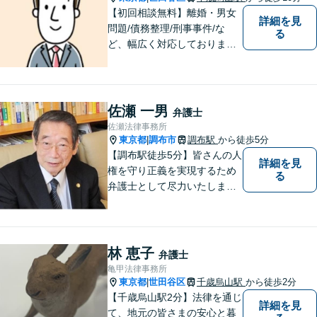
【初回相談無料】離婚・男女
詳細を見
問題/債務整理/刑事事件/な
る
ど、幅広く対応しておりま
す。お困りごとは、すぐにご
相談ください！依頼者さまの
意向を汲み取り、希望を尊重
した弁護活動を行います。
佐瀬 一男
弁護士
【電話相談可】
佐瀬法律事務所
東京都
調布市
調布駅
から徒歩5分
|
【調布駅徒歩5分】皆さんの人
詳細を見
権を守り正義を実現するため
る
弁護士として尽力いたしま
す。離婚、相続、交通事故な
どお気軽にご相談ください。
林 恵子
弁護士
亀甲法律事務所
東京都
世田谷区
千歳烏山駅
から徒歩2分
|
【千歳烏山駅2分】法律を通じ
詳細を見
て、地元の皆さまの安心と暮