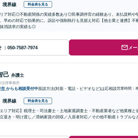
境界線
料金表を見る
リア対応◎不動産関係の実績多数あり◎民事調停官の経験あり。未払賃料や
、早めの対応で効果的に。訴訟や強制執行も見据え対応【他士業と連携】不
抹消請求の実績も◎
せ
メー
智己
弁護士
和法律事務所
寺市
からも相談受付中
面談方法(対面・電話・ビデオなど)は応相談
営業時間：
境界線
料金表を見る
エリア対応】税理士・司法書士・土地家屋調査士・不動産業者など他業種と
立退き・明け渡し／滞納家賃の回収／入居者対応／その他不動産トラブルな