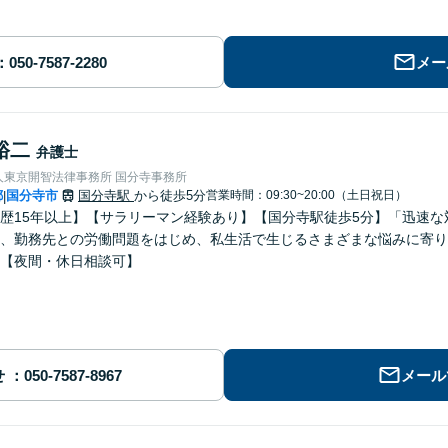
メー
裕二
弁護士
人東京開智法律事務所 国分寺事務所
都
国分寺市
国分寺駅
から徒歩5分
営業時間：09:30~20:00（土日祝日）
|
歴15年以上】【サラリーマン経験あり】【国分寺駅徒歩5分】「迅速
、勤務先との労働問題をはじめ、私生活で生じるさまざまな悩みに寄り
【夜間・休日相談可】
せ
メール