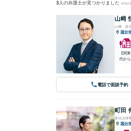
3
人の弁護士が見つかりました
(検索結
山﨑 
山﨑・新
国分
【関東
代から
電話で面談予約
町田 
泰信法律
国分