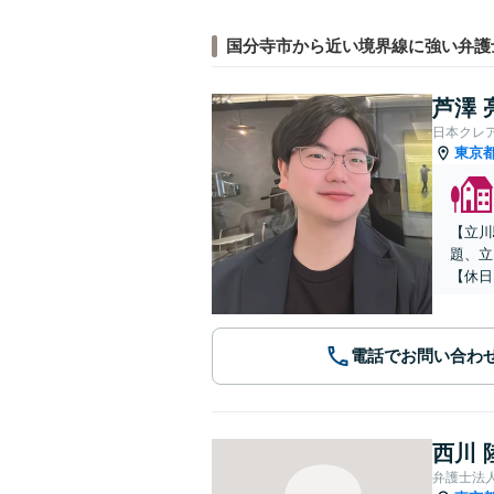
国分寺市から近い境界線に強い弁護
芦澤 
日本クレ
東京
【立川
題、立
【休日
電話でお問い合わ
西川 
弁護士法