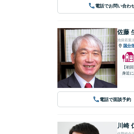
電話でお問い合わ
佐藤 
池袋若葉
国分
【初回
身近に
電話で面談予約
川崎 
佐野総合