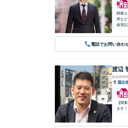
関東エ
求など
仮登記
電話でお問い合わ
渡辺 
銀座新明
国分
【関東
ます！