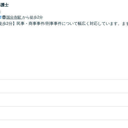
弁護士
所
市
国分寺駅
から徒歩2分
徒歩2分】民事・商事事件/刑事事件について幅広く対応しています。ま