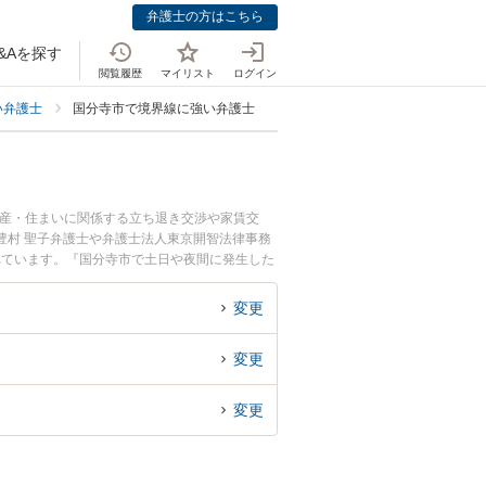
弁護士の方はこちら
&Aを探す
閲覧履歴
マイリスト
ログイン
い弁護士
国分寺市で境界線に強い弁護士
動産・住まいに関係する立ち退き交渉や家賃交
豊村 聖子弁護士や弁護士法人東京開智法律事務
れています。『国分寺市で土日や夜間に発生した
無料で境界線を法律相談できる国分寺市内の弁護
変更
変更
変更