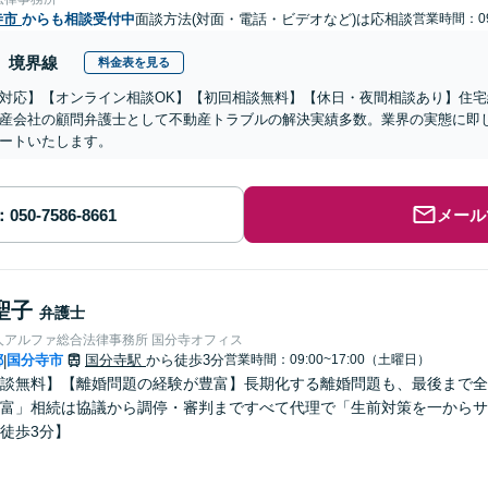
寺市
からも相談受付中
面談方法(対面・電話・ビデオなど)は応相談
営業時間：09
境界線
料金表を見る
対応】【オンライン相談OK】【初回相談無料】【休日・夜間相談あり】住
産会社の顧問弁護士として不動産トラブルの解決実績多数。業界の実態に即
ートいたします。
メール
聖子
弁護士
人アルファ総合法律事務所 国分寺オフィス
都
国分寺市
国分寺駅
から徒歩3分
営業時間：09:00~17:00（土曜日）
|
談無料】【離婚問題の経験が豊富】長期化する離婚問題も、最後まで全
富」相続は協議から調停・審判まですべて代理で「生前対策を一からサ
徒歩3分】