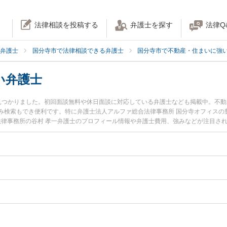
法律相談を投稿する
弁護士を探す
法律Q
弁護士
国分寺市で法律相談できる弁護士
国分寺市で不動産・住まいに強
い弁護士
見つかりました。初回面談無料や休日面談に対応している弁護士なども掲載中。不
み検索もでき便利です。特に弁護士法人アルファ総合法律事務所 国分寺オフィスの
南法律事務所の谷村 孝一弁護士のプロフィール情報や弁護士費用、強みなどが注目さ
い』『境界線のトラブル解決の実績豊富な近くの弁護士を検索したい』『初回相談
んにおすすめです。