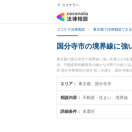
ココナラへ
ココナラ法律相談
東京都で法律相談できる
国分寺市の境界線に強
東京都の国分寺市で境界線に強い弁護士が3名
渉、不動産契約解除等の細かな分野での絞り込
所 国分寺事務所の清水 裕二弁護士、国分寺
境界線のトラブルを今すぐに弁護士に相談した
士に相談予約したい』などでお困りの相談者さ
エリア
東京都、国分寺市
相談内容
不動産・住まい、境界線
詳細条件
未選択