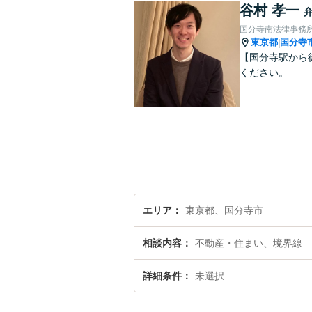
谷村 孝一
国分寺南法律事務
東京都
国分寺
|
【国分寺駅から
ください。
エリア
東京都、国分寺市
相談内容
不動産・住まい、境界線
詳細条件
未選択