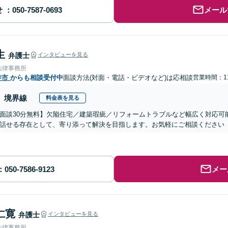
せ
メール
生
弁護士
インタビューを見る
法律事務所
寺市
からも相談受付中
面談方法(対面・電話・ビデオなど)は応相談
営業時間：11
境界線
料金表を見る
面談30分無料】欠陥住宅／建築瑕疵／リフォームトラブルなど幅広く対応可
話せる存在として、寄り添って解決を目指します。お気軽にご相談ください
メー
仁寛
弁護士
インタビューを見る
法律事務所