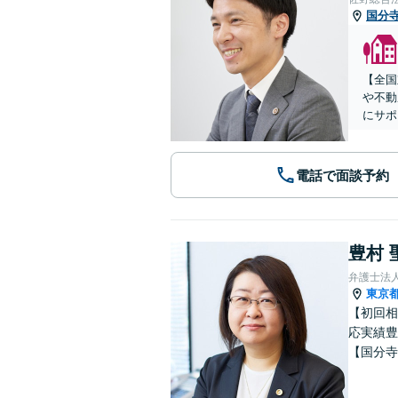
国分
【全国
や不動
にサポ
電話で面談予約
豊村 
弁護士法
東京
【初回相
応実績豊
【国分寺