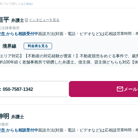
果について詳しくは
こちら
)
恒平
弁護士
インタビューを見る
見法律事務所
寺市
からも相談受付中
面談方法(対面・電話・ビデオなど)は応相談
営業時間：
境界線
料金表を見る
エリア対応】【不動産の対応経験が豊富！】不動産競売をめぐる事件で、裁
約100年続く老舗事務所で研鑽した弁護士。借主側、貸主側どちらも対応【
メール
伸明
弁護士
事務所
寺市
からも相談受付中
面談方法(対面・電話・ビデオなど)は応相談
営業時間：