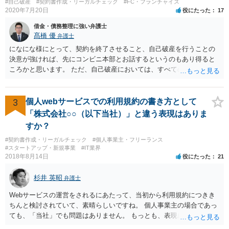
#自己破産
#契約書作成・リーガルチェック
#FC・フランチャイズ
たといえる可能性は考えられます。 一方で，実質的に考えた場合，集
2020年7月20日
役にたった
17
会に供する施設等については，営業自粛を要請されているところ，結
借金・債務整理に強い弁護士
婚式場等の施設についても，解釈によっては集会に供する施設の1つと
髙橋 優
弁護士
して，休止要請の対象と考える余地はあるかと思われます。 こうした
になにな様にとって、契約を終了させること、自己破産を行うことの
解釈を採った場合，強制力はないまでも，事実上挙式等の実施が困難
決意が強ければ、先にコンビニ本部とお話するというのもあり得ると
となる外部的要因があったとして，顧客の「責めに帰すべき事由」が
ころかと思います。 ただ、自己破産においては、すべての債権者を公
あるとまではいえず，結婚式場等からの請求が認められない可能性は
平に扱う必要がある為保証人がついている借入についても別異に取り
考えられます。 このように，条文の解釈次第で判断が分かれうるた
扱うことが出来ないという点や財産の移転内容や時期によっては取り
め，安易に請求ができると考えるのは危険かと思われます。 なお，仮
戻す必要が出てくる等一定のリスクもございますので、もし契約を継
3
個人webサービスでの利用規約の書き方として
に全額の請求が不可能となっても，これまでに生じた費用や打合せ相
続するという選択肢がおありであれば、先に自己破産の相談というの
当分の報酬の範囲であれば，中途終了時の委任事務への報酬請求や不
「株式会社○○（以下当社）」と違う表現はありま
が適切かと思われます。 契約解約のご意思が固いところであれば、リ
当利得返還請求として，支払いを求められる可能性はあるかと思われ
すか？
スクを踏まえて進むしかないかと思いますので、本部との話が先であ
ます（民法648条3項、703条等）。 【②について】 請求に応じてもら
#契約書作成・リーガルチェック
#個人事業主・フリーランス
っても問題ないかと思います。
えない場合，基本的には代理人を介した交渉や，法的手続きを取るこ
#スタートアップ・新規事業
#IT業界
とになります。 もっとも，上述したように，全額の請求は，必ずしも
2018年8月14日
役にたった
21
確実に認められる事案ではないと思われるため，法的手続きまでは行
わず，協議によって適切な範囲での支払いに関する合意を目指す方が
杉井 英昭
弁護士
良いかと思われます。 【③について】 事実か否かにかかわらず，相手
の社会的評価を損なうような投稿であれば，名誉毀損となり得ます。
Webサービスの運営をされるにあたって、当初から利用規約につきき
こうした場合，プロバイダ等を通じて投稿の削除を求めたり，また
ちんと検討されていて、素晴らしいですね。 個人事業主の場合であっ
は，発信者自身の情報の開示を受けた上で，発進した当人に対する損
ても、「当社」でも問題はありません。 もっとも、表現に違和感があ
害賠償請求等を行うことも可能です。
るというのであれば、屋号を使うとよいでしょう。 例えば、田中一郎