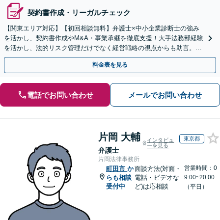
契約書作成・リーガルチェック
【関東エリア対応】【初回相談無料】弁護士×中小企業診断士の強み
を活かし、契約書作成やM&A・事業承継を徹底支援！大手法務部経験
を活かし、法的リスク管理だけでなく経営戦略の視点からも助言。攻
めと守りの法務で、企業のさらなる成長に貢献します。
料金表を見る
電話でお問い合わせ
メールでお問い合わせ
片岡 大輔
東京都
インタビュ
ーを見る
弁護士
片岡法律事務所
営業時間：0
町田市
か
面談方法(対面・
らも相談
電話・ビデオな
9:00~20:00
受付中
ど)は応相談
（平日）