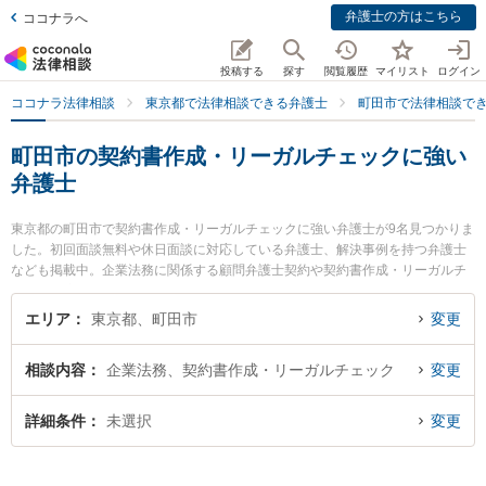
弁護士の方はこちら
ココナラへ
投稿する
探す
閲覧履歴
マイリスト
ログイン
ココナラ法律相談
東京都で法律相談できる弁護士
町田市で法律相談で
町田市の契約書作成・リーガルチェックに強い
弁護士
東京都の町田市で契約書作成・リーガルチェックに強い弁護士が9名見つかりま
した。初回面談無料や休日面談に対応している弁護士、解決事例を持つ弁護士
なども掲載中。企業法務に関係する顧問弁護士契約や契約書作成・リーガルチ
ェック、雇用契約書・就業規則作成等の細かな分野での絞り込み検索もでき便
利です。特にベリーベスト法律事務所 町田オフィスの井川 智允弁護士や永島法
エリア
東京都、町田市
変更
律事務所の永島 徹弁護士、至誠総合法律事務所の野澤 孝有弁護士のプロフィー
ル情報や弁護士費用、強みなどが注目されています。『町田市で土日や夜間に
相談内容
企業法務、契約書作成・リーガルチェック
変更
発生した契約書作成・リーガルチェックのトラブルを今すぐに弁護士に相談し
たい』『契約書作成・リーガルチェックのトラブル解決の実績豊富な近くの弁
護士を検索したい』『初回相談無料で契約書作成・リーガルチェックを法律相
詳細条件
未選択
変更
談できる町田市内の弁護士に相談予約したい』などでお困りの相談者さんにお
すすめです。