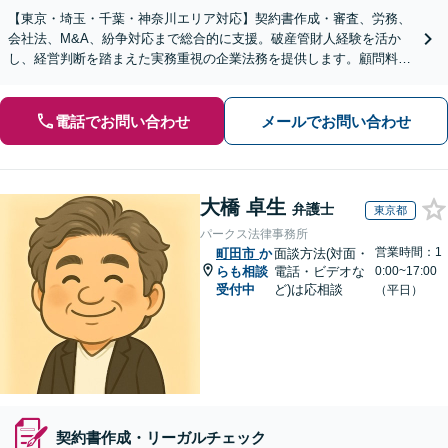
【東京・埼玉・千葉・神奈川エリア対応】契約書作成・審査、労務、
会社法、M&A、紛争対応まで総合的に支援。破産管財人経験を活か
し、経営判断を踏まえた実務重視の企業法務を提供します。顧問料も
相談内容・事業規模に応じて柔軟に対応可能【完全個室】
電話でお問い合わせ
メールでお問い合わせ
大橋 卓生
弁護士
東京都
パークス法律事務所
営業時間：1
町田市
か
面談方法(対面・
らも相談
電話・ビデオな
0:00~17:00
受付中
ど)は応相談
（平日）
契約書作成・リーガルチェック