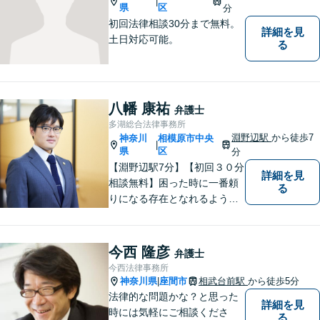
|
県
区
分
初回法律相談30分まで無料。
詳細を見
土日対応可能。
る
八幡 康祐
弁護士
多湖総合法律事務所
淵野辺駅
から徒歩7
神奈川
相模原市中央
|
県
区
分
【淵野辺駅7分】【初回３０分
詳細を見
相談無料】困った時に一番頼
る
りになる存在となれるよう、
皆様のご事情に寄り添った問
題解決を心がけております。
お電話の際に『ココナラ経由
今西 隆彦
弁護士
で八幡弁護士に相談希望』と
今西法律事務所
お伝え下さい。
神奈川県
座間市
相武台前駅
から徒歩5分
|
法律的な問題かな？と思った
詳細を見
時には気軽にご相談くださ
る