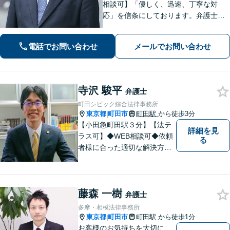
相談可】「優しく、迅速、丁寧な対
応」を信条にしております。弁護士に
相談するには勇気の要ることですが、
少しの勇気を出して、お気軽にご相談
電話でお問い合わせ
メールでお問い合わせ
ください。【休日・夜間面談可】
寺沢 駿平
弁護士
町田シビック綜合法律事務所
東京都
町田市
町田駅
から徒歩3分
|
【小田急町田駅３分】【法テ
詳細を見
ラス可】◆WEB相談可◆依頼
る
者様に合った適切な解決方法
を考え、解決へと導いてまい
ります。丁寧な対応を心がけ
ますので、ぜひ一度ご相談く
藤森 一樹
ださい。
弁護士
多摩・相模法律事務所
東京都
町田市
町田駅
から徒歩1分
|
お客様のお気持ちを大切に、