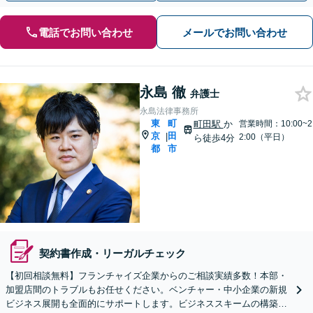
電話でお問い合わせ
メールでお問い合わせ
永島 徹
弁護士
永島法律事務所
東
町
町田駅
か
営業時間：10:00~2
京
田
|
2:00（平日）
ら徒歩4分
都
市
契約書作成・リーガルチェック
【初回相談無料】フランチャイズ企業からのご相談実績多数！本部・
加盟店間のトラブルもお任せください。ベンチャー・中小企業の新規
ビジネス展開も全面的にサポートします。ビジネススキームの構築支