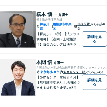
しまう前に。女性弁護士が一
貫対応、トラブルの解決を目
指します。遺産分割協議・遺
橋本 愼一
弁護士
留分・調停・裁判にも対応。
橋本総合法律事務所
相模原駅
から徒歩0
神奈川
相模原市中央
|
県
区
分
【駅徒歩３０秒】【法テラス
詳細を見
利用可】【夜間・土曜相談
る
可】資金のない方は法テラス
をご利用ください。解決に向
けて丁寧に、迅速に対応しま
す。住宅ローンの支払で悩ま
本間 悟
弁護士
れている方も一度ご相談くだ
弁護士法人本間総合法律事務所 多摩センターオフィス
さい。最高の結果が出せるよ
東京都
多摩市
多摩センター駅
から徒歩4分
|
う自己研鑽を怠らず質の高い
【多摩センター駅徒歩４分】
詳細を見
仕事を目指します。
【無料駐車場あり】地域経済
る
支える経営者と企業の成長を
サポート。同時に地域住民の
安心を法律の専門家としてサ
ポート。企業事案から、交通