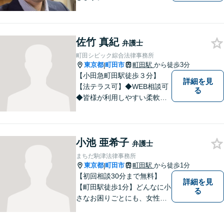
佐竹 真紀
弁護士
町田シビック綜合法律事務所
東京都
町田市
町田駅
から徒歩3分
|
【小田急町田駅徒歩３分】
詳細を見
【法テラス可】◆WEB相談可
る
◆皆様が利用しやすい柔軟な
相談体制を整えております。
離婚／交通事故／相続など、
あらゆる問題に対応可能で
小池 亜希子
す。まずはお気軽ご相談くだ
弁護士
さい。
まちだ駒津法律事務所
東京都
町田市
町田駅
から徒歩1分
|
【初回相談30分まで無料】
詳細を見
【町田駅徒歩1分】どんなに小
る
さなお困りごとにも、女性弁
護士がじっくりカウンセリン
グを行ないます。まずはお気