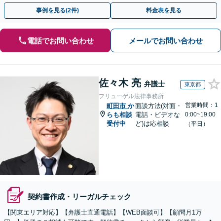
援も！【夜間・休日相談可能】【完全個室】【町田駅4分】
事例を見る(2件)
料金表を見る
電話でお問い合わせ
メールでお問い合わせ
佐々木 亮
弁護士
東京都
フリューゲル法律事務所
営業時間：1
町田市
か
面談方法(対面・
らも相談
電話・ビデオな
0:00~19:00
受付中
ど)は応相談
（平日）
契約書作成・リーガルチェック
【関東エリア対応】【弁護士直通電話】【WEB面談可】【顧問月1万