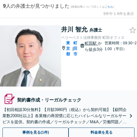
9
人の弁護士が見つかりました
(検索結果について詳しくは
こちら
)
9件中 1-9件を表示
井川 智允
弁護士
ベリーベスト法律事務所 町田オフィス
東
町
町田駅
か
営業時間：09:30~2
京
田
|
1:00（平日）
ら徒歩3分
都
市
契約書作成・リーガルチェック
【初回相談30分無料】【月額3980円（税込）から契約可能】【顧問企
業数2000社以上】各業種の商習慣に応じたハイレベルなリーガルサー
ビスを提供。契約書の作成／リーガルチェック／M&A／労働問題／知
的財産等、お任せください【他士業連携可能】
事例を見る(1件)
料金表を見る