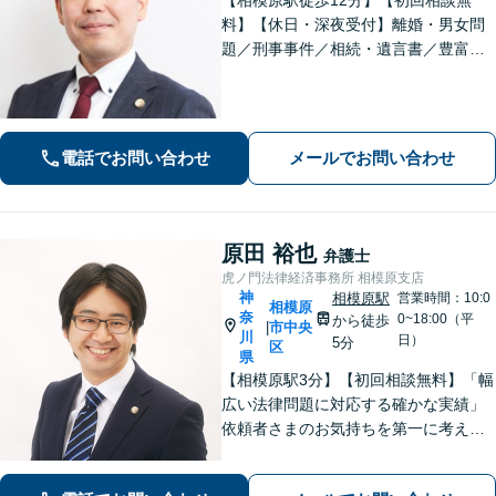
料】【休日・深夜受付】離婚・男女問
題／刑事事件／相続・遺言書／豊富な
ノウハウを生かした交渉が強み。依頼
者様の不安に寄り添い早期解決を目指
しますのでお気軽にご相談ください。
【24時間受付】【ビデオ面談可】
電話でお問い合わせ
メールでお問い合わせ
原田 裕也
弁護士
虎ノ門法律経済事務所 相模原支店
神
相模原駅
営業時間：10:0
相模原
奈
0~18:00（平
から徒歩
市中央
|
川
日）
5分
区
県
【相模原駅3分】【初回相談無料】「幅
広い法律問題に対応する確かな実績」
依頼者さまのお気持ちを第一に考えた
対応を心がけております。相続・離
婚・医療問題はぜひご相談ください。