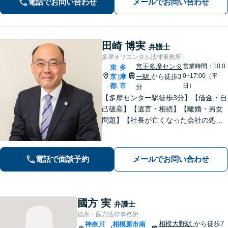
電話でお問い合わせ
メールでお問い合わせ
【休日・夜間相談可／忙しい方にも安
心の柔軟なサポート体制】
田崎 博実
弁護士
多摩オリエンタル法律事務所
京王多摩センタ
営業時間：10:0
東
多
0~17:00（平
京
摩
ー駅
から徒歩3
|
都
市
日）
分
【多摩センター駅徒歩3分】【借金・自
己破産】【遺言・相続】【離婚・男女
問題】【社長が亡くなった会社の処
理】といった分野の取扱いが多い事務
所です。お気軽にご相談ください。
電話で面談予約
メールでお問い合わせ
國方 実
弁護士
德永・國方法律事務所
相模大野駅
から徒歩7
神奈川
相模原市南