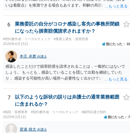
いは着眼点）を推測できる場合もあります。和解の局面になり、代理
人がそれぞれ交代で裁判官と話をする場合にはおおよその心証が示さ
れることもあります。
6
業務委託の自分がコロナ感染し客先の事務所閉鎖
になったら損害賠償請求されますか？
#契約書作成・リーガルチェック
#業務上過失・損害賠償
2020年4月15日
役にたった
15
本庄 卓磨
弁護士
感染したことだけで損害賠償を請求されることは，一般的にはないで
しょう。 もっとも，感染していることを隠して出勤を継続していた
り， 感染する可能性が高い場所へ必要性なく出かけていたりした場合
など， 感染者の責任が大きいといえる場合には，損害賠償を請求され
るリスクがあり得ると思います。 もし事業所閉鎖になった場合には損
害が大きくなりますので，注意が必要ですね。
7
以下のような訴状の誤りは弁護士の通常業務範囲
に含まれるか？
#病院・医療業界
#契約書作成・リーガルチェック
#顧問弁護士契約
2025年3月2日
役にたった
7
渡邊 雄太
弁護士