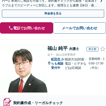
円〜】単発のご相談も可能です。契約書チェックから顧客・従業員ト
ラブルまでスピーディーに対応します。税理士とも連携【休日・夜
間・当日相談可】
料金表を見る
電話でお問い合わせ
メールでお問い合わせ
福山 純平
弁護士
東京都
金子・福山法律事務所
営業時間：1
町田市
か
面談方法(対面・
らも相談
電話・ビデオな
0:00~17:30
受付中
ど)は応相談
（平日）
契約書作成・リーガルチェック