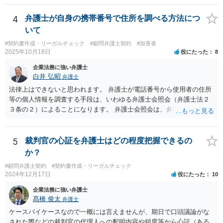
さんが「ABCウェブサービス」の屋号で事業を運営する際には、「当
社」の代わりに「ABCウェブサービス」とか「ABCWS」を使う等で
4
弁護士が自身の携帯番号で住所を調べる方法につ
す。
いて
#契約書作成・リーガルチェック
#顧問弁護士契約
#加害者
2025年10月18日
役にたった
8
企業法務に強い弁護士
白井 弘昭
弁護士
法律上はできないと思われます。 弁護士が電話番号から使用者の住所
等の個人情報を調査する手段は、いわゆる弁護士会照会（弁護士法２
３条の２）によることになります。 弁護士会照会は、弁護士が事件を
受任した後に、事件のために必要な情報を調査する際、弁護士会を通
して質問をしてもらう制度で、弁護士会担当委員が当該質問が適正か
どうか、質問をして回答を得られる可能性があるか、などを吟味した
5
裁判官の心証を弁護士はどの程度把握できるの
上で、弁護士会名で質問をする制度です。 ですので、照会先もある程
か？
度安心して個人情報を開示しますし、もちろん、断られる場合もあり
#顧問弁護士契約
#契約書作成・リーガルチェック
ます。 一般的には、弁護士が依頼を受けて事件を調査する過程で用い
2024年12月17日
役にたった
10
られるものですが、法律上、「弁護士は、受任している事件につい
て、」と定められていますので、個人の事件（受任していない）はこ
企業法務に強い弁護士
の要件に当てはまらないことになります。 以上、ご参考まで。
髙橋 俊太
弁護士
ケースバイケースなので一概には言えませんが、期日で口頭議論がな
された際などの裁判官の代理人への釈明内容や頻度等から心証（ある