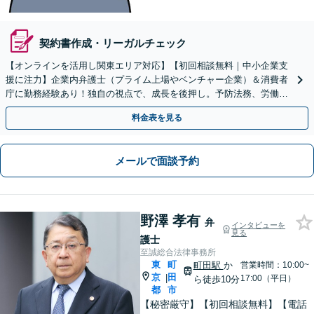
契約書作成・リーガルチェック
【オンラインを活用し関東エリア対応】【初回相談無料｜中小企業支
援に注力】企業内弁護士（プライム上場やベンチャー企業）＆消費者
庁に勤務経験あり！独自の視点で、成長を後押し。予防法務、労働問
題、債権回収、コンプラ、会社設立・事業再編等幅広く対応
料金表を見る
メールで面談予約
野澤 孝有
弁
インタビューを
見る
護士
至誠総合法律事務所
東
町
町田駅
か
営業時間：10:00~
京
田
|
17:00（平日）
ら徒歩10分
都
市
【秘密厳守】【初回相談無料】【電話