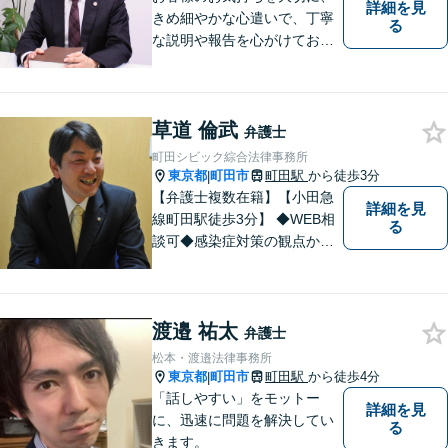
詳細を見
きめ細やかな心遣いで、丁寧
る
な説明や報告を心がけており
ます。【多くの経験と圧倒的
な法律知識】【強い交渉力】
難解な事案や対応がむずかし
草道 倫武
い相手方でもスムーズに解決
弁護士
にいたします。
町田シビック綜合法律事務所
東京都
町田市
町田駅
から徒歩3分
|
【弁護士複数在籍】【小田急
詳細を見
線町田駅徒歩3分】 ◆WEB相
る
談可◆感染症対策の観点から
当面の間、WEB相談も行いま
す。
渡邉 祐太
弁護士
松本・渡邉法律事務所
東京都
町田市
町田駅
から徒歩4分
|
「話しやすい」をモットー
詳細を見
に、迅速に問題を解決してい
る
きます。