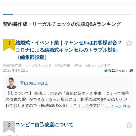
り、契約書・利用規約等の作成やリーガルチェックには、自信を持っており
ます。
契約書作成・リーガルチェックの法律Q&Aランキング
1
結婚式・イベント業｜キャンセルはお客様都合？
コロナによる結婚式キャンセルのトラブル対処
（編集部投稿）
#契約書作成・リーガルチェック
#誹謗中傷
#中絶
#法人・ビジネス
2020年4月22日
役にたった
19
青山 知史
弁護士
【①について】 民法上，自身の「責めに帰すべき事由」によって相手
の債務の履行ができなくなった場合には、相手の請求を拒めないとさ
れておりますので（民法536条2項），こうした条文に当たるかが問題
となります。 まず形式的には，条文に当たる可能性は考えられます。
現在の各宣言や要請は，強制力のあるものではなく，震災等で対象施
設が滅失してしまった場合と異なり，挙式等自体が物理的に不可能に
2
コンビニ自己破産について
なったとまではいえないかと思われます。こうした中で，顧客の判断
でキャンセルを申し出たとすれば，形式的には顧客側に帰責性があっ