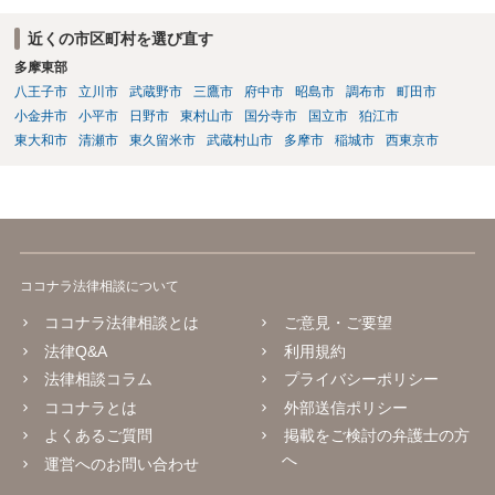
近くの市区町村を選び直す
多摩東部
八王子市
立川市
武蔵野市
三鷹市
府中市
昭島市
調布市
町田市
小金井市
小平市
日野市
東村山市
国分寺市
国立市
狛江市
東大和市
清瀬市
東久留米市
武蔵村山市
多摩市
稲城市
西東京市
ココナラ法律相談について
ココナラ法律相談とは
ご意見・ご要望
法律Q&A
利用規約
法律相談コラム
プライバシーポリシー
ココナラとは
外部送信ポリシー
よくあるご質問
掲載をご検討の弁護士の方
へ
運営へのお問い合わせ