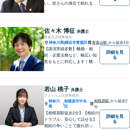
い。皆さんの身近で頼れる弁
護士を目指しています。
佐々木 博征
弁護士
青葉台法律事務所
神奈川県
横浜市青葉区
青葉台駅
から徒歩1分
|
【講演実績多数】離婚・相
詳細を見
続・企業法務など、幅広い知
る
見をもとに対応します！横
浜・川崎・町田等からもアク
セスが良い地域密着型の事務
所です【破産管財人経験あ
り】負債総額数億円の倒産申
若山 桃子
弁護士
立ての実績あり【完全個室】
アストルム法律事務所
【青葉台駅1分】【複数弁護士
相模原駅
から徒歩2
神奈川
相模原市中央
|
在籍】
県
区
分
【相模原駅徒歩2分】【相続の
詳細を見
トラブル、安心して話せる】
る
相続の争いごとで疲れ切って