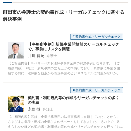
事故、相続、成年後見、不動
産など幅広く法律問題に対応
町田市の弁護士の契約書作成・リーガルチェックに関する
しますので、お気軽にご相談
解決事例
を。
# 契約書作成・リーガルチェック
【事務所事例】新規事業開始前のリーガルチェック
で、事前にリスクを回避
井川 智允
弁護士
【ご相談内容】※ベリーベスト法律事務所全体の解決事例となります。 【ご
相談内容】 A社は、新規事業の立ち上げの準備しており、具体的に事業を開
始する前に、法律的な観点から新規事業のビジネスモデルに問題がないか、
念のため、顧問弁護士に相談を行いました。 【ベリーベストの対応とその結
果】 顧問弁護士が、A社から事業概要のヒアリングを行い、リーガルチェッ
クを行ったところ、新規事業のビジネスモデルは法律違反を犯す可能性を含
# 契約書作成・リーガルチェック
んでいることが判明しました。 そこで、顧問弁護士はA社に対して、新規事
契約書・利用規約等の作成やリーガルチェックの多く
業と抵触する可能性のある規制法のポイント、ビジネスモデルの一部変更の
の実績
アドバイスを行いました。 【解決のポイント】 顧問弁護士への相談から半年
後、A社が検討していた新規事業のビジネスモデルに酷似した内容で、競合他
永島 徹
弁護士
社のB社が新規事業を開始しましたが、法的な問題点を監督官庁から指摘され
【ご相談内容】私は、企業法務専門の法律事務所に在籍していたことから、
てしまいました。 A社は、新規事業を始める前に、気軽に顧問弁護士に相談
さまざまな業種・規模の企業さまのサポートをしてきました。 その中で、数
していため、予想外のトラブルに巻き込まれることなく、事前にリスクの回
えられないほどの契約書・利用規約等の作成やリーガルチェックを行ってお
避を行うことができました。