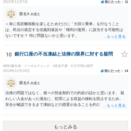
2022年11月7日
役にたった
11
士にお伝えいただいてもよいと思います。
も手元資金が、残りの賃料や原状回復費、その他買掛金などの必要経
費に満たない場合、一般的にはどんな解決方法の選択肢があります
匿名A
弁護士
か？ →損害の拡大を防ぐため、明渡しは速やかに行うべきです。オー
ナーとの関係では、あくまでも、お願いベースで、債務減額や分割支
＞単に長距離移動を楽しむためだけに「大回り乗車」を行なうこと
払いをお願いすることになるでしょう。
は、民法の規定する信義則違反や「権利の濫用」に該当する可能性は
ないですか？ 特に問題ないかと思います。
10
銀行口座の不当凍結と法律の限界に対する疑問
#契約書作成・リーガルチェック
#音信不通・行方不明の相手
2019年12月18日
役にたった
14
匿名A
弁護士
法律の問題ではなく、個々の預金契約での約款の話かと思います。 疑
わしい入金があった場合に、犯罪による収益の移転を防止するため、
安全が確認できるまで凍結などの措置があることを約款で定めている
のではないかと考えられます。もし約款があるなら、これに同意して
口座を開設している以上、応じざるを得ません。 銀行に根拠を確認し
てみるとよいでしょう。
もっとみる