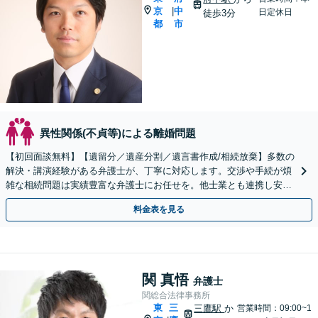
京
中
|
日定休日
徒歩3分
都
市
異性関係(不貞等)による離婚問題
【初回面談無料】【遺留分／遺産分割／遺言書作成/相続放棄】多数の
解決・講演経験がある弁護士が、丁寧に対応します。交渉や手続が煩
雑な相続問題は実績豊富な弁護士にお任せを。他士業とも連携し安
心・スピード解決！【府中駅3分】
料金表を見る
関 真悟
弁護士
関総合法律事務所
東
三
三鷹駅
か
営業時間：09:00~1