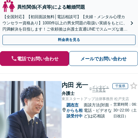
異性関係(不貞等)による離婚問題
【全国対応】【初回面談無料│電話相談可】【夫婦・メンタル心理カ
ウンセラー資格あり】1000件以上の男女問題の取扱い実績をもとに、
円満解決を目指します！ご依頼後は弁護士直通LINEでスムーズな連絡
も可能。セカンドオピニオンのご相談も承ります
料金表を見る
電話でお問い合わせ
メールでお問い合わせ
内田 光一
千葉県
インタビュ
ーを見る
弁護士
東京スタートアップ法律事務所 松戸支店
営業時間：06:
調布市
面談方法(対面・
からも相
電話・ビデオな
30~22:00（土
談受付中
ど)は応相談
日祝日）