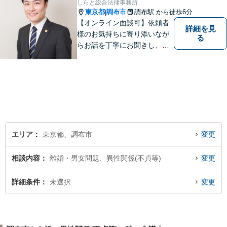
しらと総合法律事務所
東京都
調布市
調布駅
から徒歩6分
|
【オンライン面談可】依頼者
詳細を見
様のお気持ちに寄り添いなが
る
らお話を丁寧にお聞きし、分
かりやすくご説明します。
エリア
東京都、調布市
変更
相談内容
離婚・男女問題、異性関係(不貞等)
変更
詳細条件
未選択
変更