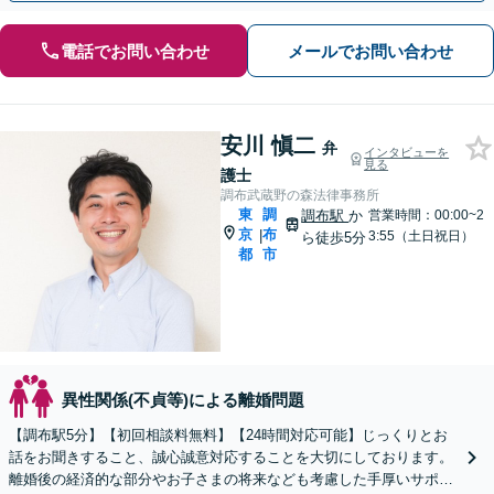
電話でお問い合わせ
メールでお問い合わせ
安川 愼二
弁
インタビューを
見る
護士
調布武蔵野の森法律事務所
東
調
調布駅
か
営業時間：00:00~2
京
布
|
3:55（土日祝日）
ら徒歩5分
都
市
異性関係(不貞等)による離婚問題
【調布駅5分】【初回相談料無料】【24時間対応可能】じっくりとお
話をお聞きすること、誠心誠意対応することを大切にしております。
離婚後の経済的な部分やお子さまの将来なども考慮した手厚いサポー