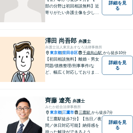
詳細を見
部の分野は初回相談無料】近
る
寄りがたい弁護士像を少しで
も変えられるように、皆様に
寄り添い、一緒に考え、お一
人おひとりにとって最善の解
決が何であるのかを見極め、
澤田 尚吾郎
弁護士
誠心誠意、仕事に取り組んで
弁護士法人東京あすなろ法律事務所
まいります。
東京都
世田谷区
千歳烏山駅
から徒歩10分
|
【初回相談無料】離婚・男女
詳細を見
問題/債務整理/刑事事件/な
る
ど、幅広く対応しておりま
す。お困りごとは、すぐにご
相談ください！依頼者さまの
意向を汲み取り、希望を尊重
した弁護活動を行います。
齊藤 遼亮
弁護士
【電話相談可】
みたか総合法律事務所
東京都
三鷹市
三鷹駅
から徒歩7分
|
【三鷹駅徒歩7分】【当日／夜
詳細を見
間／休日対応可能】納得感を
る
持った解決ができるよう、問