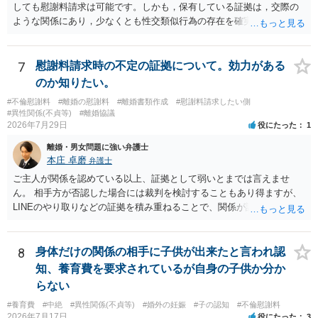
しても慰謝料請求は可能です。しかも，保有している証拠は，交際の
ような関係にあり，少なくとも性交類似行為の存在を確実に証明でき
るものです（裏を返せば，証拠で認められる範囲でしか認めていない
ことを窺わせるものです。）。ですから，慰謝料請求を進めることで
よいと思います。 ただ．慰謝料額については，婚姻破綻に至っていな
7
慰謝料請求時の不定の証拠について。効力がある
いとして，この点を考慮されることになるかもしれません。 ②夫との
のか知りたい。
今後のことを考えて書いてもらうか否かを検討するのがよいと思いま
#不倫慰謝料
#離婚の慰謝料
#離婚書類作成
#慰謝料請求したい側
す。今ある証拠以上のことを証明（証明力を強めることも含む）でき
#異性関係(不貞等)
#離婚協議
るのであれば，前向きに検討を進めるという考え方でもよいでしょ
2026年7月29日
役にたった
1
う。慰謝料請求としては証拠として使えることが前提であり，その価
離婚・男女問題に強い弁護士
値と夫との関係との均衡のように思います。 ③行政書士に委任をして
本庄 卓磨
弁護士
いるのであれば，どのような内容の委任なのか不明ですが，その行政
書士との協議になると思います。請求するか，訴訟にするか，その点
ご主人が関係を認めている以上、証拠として弱いとまでは言えませ
の見極めや，相手方は性交類似行為は認めているのか，それさえも否
ん。 相手方が否認した場合には裁判を検討することもあり得ますが、
定しているのかによって，考え方・進め方は変わってくると思いま
LINEのやり取りなどの証拠を積み重ねることで、関係が認定される余
す。 ④性交類似行為を認めているにもかかわらず支払を拒否するので
地は十分にあります。 ただし、手元の証拠でどこまで認定できるかは
あれば，本人（行政書士でも同じだと思います。）への対応ではあま
個別の事情によりますので、お早めに弁護士に相談されることをおす
り変わらないように思います。減額で折り合えるなら本人様の交渉で
すめします。
8
身体だけの関係の相手に子供が出来たと言われ認
もよいように思いますが，ゼロかどうかの観点であれば，訴訟に進む
知、養育費を要求されているが自身の子供か分か
しかなくなるようにも思います。そうしますと，お近くの弁護士に相
らない
談して進めることを検討した方がよいようにも思います。
#養育費
#中絶
#異性関係(不貞等)
#婚外の妊娠
#子の認知
#不倫慰謝料
2026年7月17日
役にたった
3