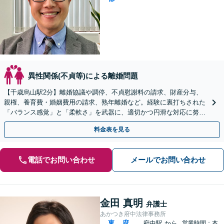
異性関係(不貞等)による離婚問題
【千歳烏山駅2分】離婚協議や調停、不貞慰謝料の請求、財産分与、
親権、養育費・婚姻費用の請求、熟年離婚など。経験に裏打ちされた
「バランス感覚」と「柔軟さ」を武器に、適切かつ円滑な対応に努め
ます【Zoom対応】【お子さま連れの相談可】
料金表を見る
電話でお問い合わせ
メールでお問い合わせ
金田 真明
弁護士
あかつき府中法律事務所
東
府
府中駅
から
営業時間：本