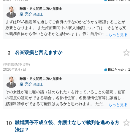
離婚・男女問題に強い弁護士
泉 亮介
弁護士
まずはDNA鑑定等を通してご自身の子なのかどうかを確認することが
必要となります。 また妊娠期間中の収入補償については、そもそも支
払義務自体から争いとなるかと思われます。仮に自身の子であったと
して、そのことから当然に補償義務が発生するものではありません。
相手に弁護士がついているということであれば、依頼をするかしない
かは別として一度ご自身も個別に弁護士に相談をされたほうが良いで
9
名誉毀損と言えますか
しょう。
#異性関係(不貞等)
2026年8月7日
役にたった
1
離婚・男女問題に強い弁護士
泉 亮介
弁護士
その女性が週に嘘の話（詰められた）を行っていることの証明，被害
の程度の証明ができる場合，名誉権侵害，名誉感情侵害等に該当し，
慰謝料請求ができる可能性はあるかと思われます。 ただ弁護士費用を
考えると費用倒れとなるリスクも考えられるため，慎重にご検討され
た方が良いでしょう。
10
離婚調停不成立後、弁護士なしで裁判を進める方
法は？