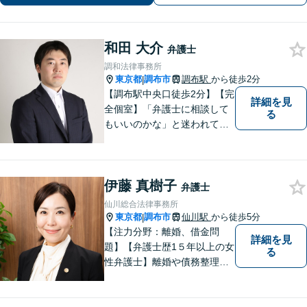
るものもございます。
和田 大介
弁護士
調和法律事務所
東京都
調布市
調布駅
から徒歩2分
|
【調布駅中央口徒歩2分】【完
詳細を見
全個室】「弁護士に相談して
る
もいいのかな」と迷われてい
る方は私にご相談ください。
ご依頼者様のお話を丁寧に聞
き、的確なアドバイスで「不
伊藤 真樹子
安」を「安心」に変えられる
弁護士
よう尽力いたします。
仙川総合法律事務所
東京都
調布市
仙川駅
から徒歩5分
|
【注力分野：離婚、借金問
詳細を見
題】【弁護士歴1５年以上の女
る
性弁護士】離婚や債務整理
が、人生の前向きなリスター
トになるよう、依頼者のお気