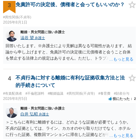
の財産を差し押さえられ、そこから債権回収が図られることになりま
も、証拠が十分にあるか、相手方の住所・勤務先が分かるか、慰謝料
3
免責許可の決定後、債権者と会ってもいいのか？
すが、 和解であれば柔軟な解決が可能ですので、その場合は分割払
額、離婚の有無、交渉で終わるか訴訟まで見込むかによって、費用は
いにより支払うことも十分可能です。 ⑤ このような事情であれば、私
変わり得ます。依頼前に、交渉だけの場合、訴訟になった場合、回収
#異性関係(不貞等)
は120万円のみ和解交渉を続けるべきでしょうか。 ⇒ご相談者様の認
できなかった場合の費用を確認しておくとよいでしょう。 弁護士選び
2026年8月1日
識を前提にすれば、１００万円も含めて返済する必要はないと考えら
では、不貞慰謝料案件の経験が相応にあるか、費用体系が明確か、見
離婚・男女問題に強い弁護士
れるため、 120万円のみについて交渉を続けることがベターかと存じ
通しを過度に楽観的に言い過ぎないか、質問に具体的に答えてくれる
澁谷 望
弁護士
ます。
か、連絡方法（メール、電話、弁護士直接か事務局員を介するかな
回答いたします。※弁護士により見解は異なる可能性があります。 結
ど）や対応スピードが合うかを確認するとよいと思います。いずれに
論から申し上げますと、免責許可の決定後に元債権者と会うこと自体
しましても、弁護士への相談・依頼にあたっては、証拠資料、夫と相
を禁止する法律上の規定はありません。ただし、トラブル防止の観点
手方の関係、相手方の氏名・住所等、夫婦関係への影響、離婚予定の
から慎重な対応が必要です。 今後の付き合い方で気をつけるべきポイ
有無など事実関係をよく整理して相談されることをお勧めいたしま
ントは以下の通りです。 ・金銭のやり取りや返済の約束は絶対にしな
す。
い（免責された借金を任意でも支払ってしまうとトラブルの元になり
4
不貞行為に対する離婚に有利な証拠収集方法と法
ます） ・過去のDVや過剰請求の経緯を踏まえ、相手の感情に流されな
的手続きについて
い ・予定通り毅然とした態度で距離を置く 法律上の制限はないもの
#有責配偶者
#不倫慰謝料
#離婚協議
#異性関係(不貞等)
#養育費
#財産分与
の、ご自身の生活と精神的な安定を守るためにも、お互いに距離を置
2026年8月5日
役にたった
2
くというご判断は非常に賢明かと思います。
離婚・男女問題に強い弁護士
白井 弘昭
弁護士
＞こちらに有利に離婚するには、どのような証拠が必要でしょうか。
不貞の証拠としては、ライン、カカオのやり取りだけでなく、ホテル
に行った証拠、複数回マンションに滞在した証拠などが有効です。 不