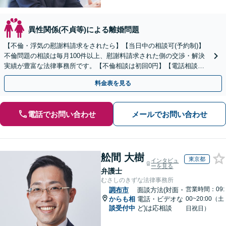
異性関係(不貞等)による離婚問題
【不倫・浮気の慰謝料請求をされたら】【当日中の相談可(予約制)】
不倫問題の相談は毎月100件以上、慰謝料請求された側の交渉・解決
実績が豊富な法律事務所です。【不倫相談は初回0円】【電話相談で
ご契約まで対応可/来所不要】
料金表を見る
電話でお問い合わせ
メールでお問い合わせ
舩間 大樹
東京都
インタビュ
ーを見る
弁護士
むさしのきずな法律事務所
営業時間：09:
調布市
面談方法(対面・
からも相
電話・ビデオな
00~20:00（土
談受付中
ど)は応相談
日祝日）