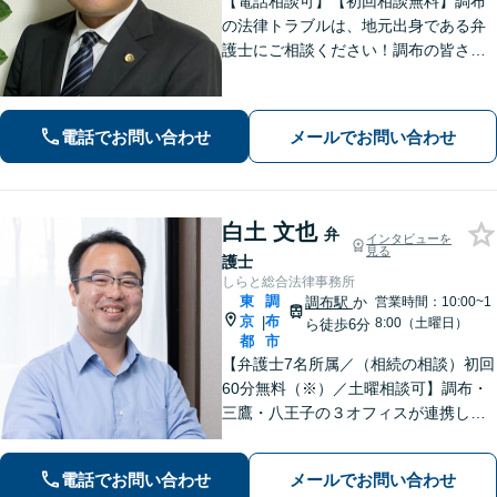
【電話相談可】【初回相談無料】調布
の法律トラブルは、地元出身である弁
護士にご相談ください！調布の皆さま
から愛される弁護士になれるよう、
日々精進いたします。どんな些細なこ
とでも大丈夫ですので、まずはご相談
電話でお問い合わせ
メールでお問い合わせ
ください【柴崎駅3分】【出張相談も
可】
白土 文也
弁
インタビューを
見る
護士
しらと総合法律事務所
東
調
調布駅
か
営業時間：10:00~1
京
布
|
8:00（土曜日）
ら徒歩6分
都
市
【弁護士7名所属／（相続の相談）初回
60分無料（※）／土曜相談可】調布・
三鷹・八王子の３オフィスが連携して
解決／相続／家族信託／不動産／離婚
／事業承継／中小企業法務 ※相続発
電話でお問い合わせ
メールでお問い合わせ
生前のご相談など有料相談の対象にな