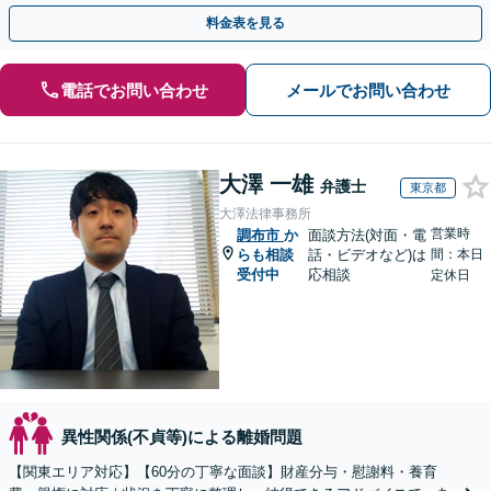
トをいたしますので、お気軽にご相談ください。
料金表を見る
電話でお問い合わせ
メールでお問い合わせ
大澤 一雄
弁護士
東京都
大澤法律事務所
営業時
調布市
か
面談方法(対面・電
らも相談
話・ビデオなど)は
間：本日
受付中
応相談
定休日
異性関係(不貞等)による離婚問題
【関東エリア対応】【60分の丁寧な面談】財産分与・慰謝料・養育