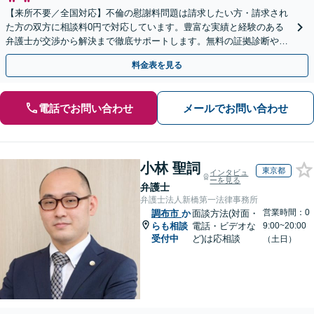
【来所不要／全国対応】不倫の慰謝料問題は請求したい方・請求され
た方の双方に相談料0円で対応しています。豊富な実績と経験のある
弁護士が交渉から解決まで徹底サポートします。無料の証拠診断や着
手金の返還保証もありますので安心してご相談ください。
料金表を見る
電話でお問い合わせ
メールでお問い合わせ
小林 聖詞
東京都
インタビュ
ーを見る
弁護士
弁護士法人新橋第一法律事務所
営業時間：0
調布市
か
面談方法(対面・
らも相談
電話・ビデオな
9:00~20:00
受付中
ど)は応相談
（土日）