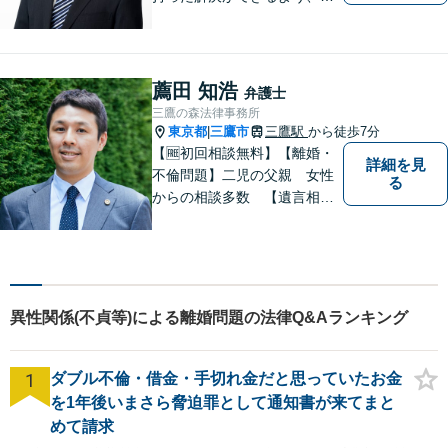
題解決というゴールだけでな
く過程も重要視してまいりま
す。一つひとつの案件に最大
限の努力を尽くしていきま
薦田 知浩
弁護士
す。【司法書士資格あり】
三鷹の森法律事務所
【宅建士資格あり】【法テラ
東京都
三鷹市
三鷹駅
から徒歩7分
|
ス利用可能】
【🆓初回相談無料】【離婚・
詳細を見
不倫問題】二児の父親 女性
る
からの相談多数 【遺言相
続】遺言書作成60通以上
【企業法務】件数をこなすの
ではなく1件1件を丁寧に。不
動産や交通事故にも対応【子
連れ相談可】【三鷹駅5分】
異性関係(不貞等)による離婚問題の法律Q&Aランキング
1
ダブル不倫・借金・手切れ金だと思っていたお金
を1年後いまさら脅迫罪として通知書が来てまと
めて請求