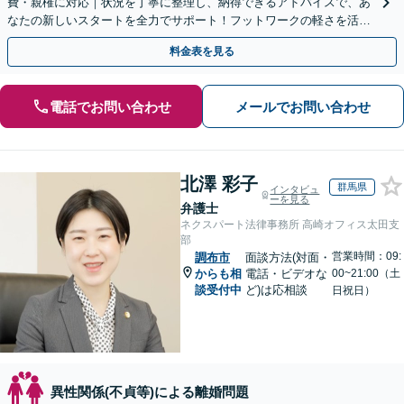
費・親権に対応｜状況を丁寧に整理し、納得できるアドバイスで、あ
なたの新しいスタートを全力でサポート！フットワークの軽さを活か
し、早期解決を目指します【立川駅7分：地域密着】
料金表を見る
電話でお問い合わせ
メールでお問い合わせ
北澤 彩子
群馬県
インタビュ
ーを見る
弁護士
ネクスパート法律事務所 高崎オフィス太田支
部
営業時間：09:
調布市
面談方法(対面・
からも相
電話・ビデオな
00~21:00（土
談受付中
ど)は応相談
日祝日）
異性関係(不貞等)による離婚問題