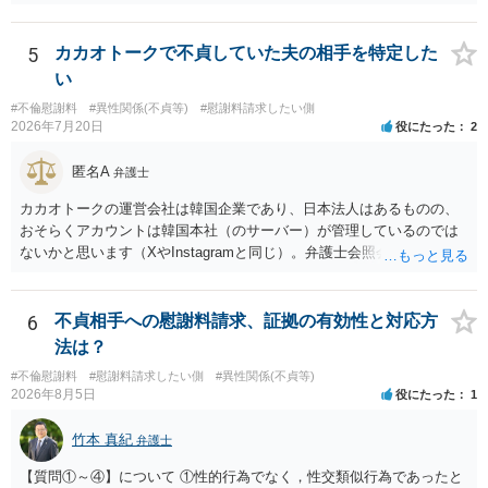
貞の証拠があれば、離婚をさらに有利に進める（離婚したい時期に離
婚する、慰謝料をとるなど）ことができると思われます。 ただし、不
貞発覚後、長期間同居を続けると、不貞を許したとの評価につながる
5
カカオトークで不貞していた夫の相手を特定した
場合がありますので、ご注意ください。 以上、ご参考まで。
い
#不倫慰謝料
#異性関係(不貞等)
#慰謝料請求したい側
2026年7月20日
役にたった
2
匿名A
弁護士
カカオトークの運営会社は韓国企業であり、日本法人はあるものの、
おそらくアカウントは韓国本社（のサーバー）が管理しているのでは
ないかと思います（XやInstagramと同じ）。弁護士会照会は日本法に
基づく制度であり、送付先は日本国内とするのが原則で、外国企業に
対する照会は基本的にできないと解されています（弁護士会によって
は例外的に認める扱いもありますが、かなり限定されているので一般
6
不貞相手への慰謝料請求、証拠の有効性と対応方
的ではないでしょう）。もし韓国本社がアカウント管理をしているな
法は？
ら、日本法人へ送っても「ウチでは管理していない」という回答にな
#不倫慰謝料
#慰謝料請求したい側
#異性関係(不貞等)
ります。 個人で直接他人のID情報の開示を求めても拒否されるでしょ
2026年8月5日
役にたった
1
う。
竹本 真紀
弁護士
【質問①～④】について ①性的行為でなく，性交類似行為であったと