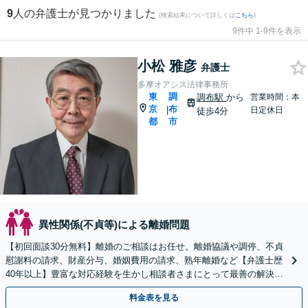
9
人の弁護士が見つかりました
(検索結果について詳しくは
こちら
)
9件中 1-9件を表示
小松 雅彦
弁護士
多摩オアシス法律事務所
東
調
調布駅
から
営業時間：本
京
布
|
日定休日
徒歩4分
都
市
異性関係(不貞等)による離婚問題
【初回面談30分無料】離婚のご相談はお任せ。離婚協議や調停、不貞
慰謝料の請求、財産分与、婚姻費用の請求、熟年離婚など【弁護士歴
40年以上】豊富な対応経験を生かし相談者さまにとって最善の解決を
目指します【調布駅4分】【お子さま連れの相談OK】
料金表を見る