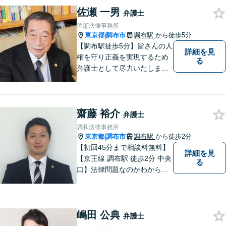
持ちに寄り添い力を尽くしま
佐瀬 一男
す。【仙川駅５分】
弁護士
佐瀬法律事務所
東京都
調布市
調布駅
から徒歩5分
|
【調布駅徒歩5分】皆さんの人
詳細を見
権を守り正義を実現するため
る
弁護士として尽力いたしま
す。離婚、相続、交通事故な
どお気軽にご相談ください。
齋藤 裕介
弁護士
調和法律事務所
東京都
調布市
調布駅
から徒歩2分
|
【初回45分まで相談料無料】
詳細を見
【京王線 調布駅 徒歩2分 中央
る
口】法律問題なのかわからな
いようなお悩みであっても、
ご相談いただければ具体的な
見通しをご案内することが可
嶋田 公典
能です。 おひとりで悩まず、
弁護士
まずはご相談ください。