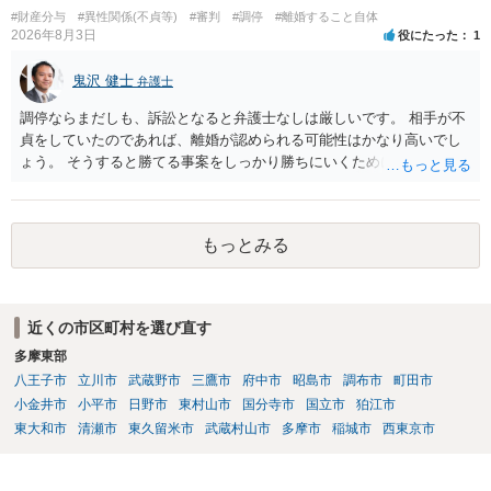
#財産分与
#異性関係(不貞等)
#審判
#調停
#離婚すること自体
2026年8月3日
役にたった
1
鬼沢 健士
弁護士
調停ならまだしも、訴訟となると弁護士なしは厳しいです。 相手が不
貞をしていたのであれば、離婚が認められる可能性はかなり高いでし
ょう。 そうすると勝てる事案をしっかり勝ちにいくためにも弁護士委
任を強くおすすめします。
もっとみる
近くの市区町村を選び直す
多摩東部
八王子市
立川市
武蔵野市
三鷹市
府中市
昭島市
調布市
町田市
小金井市
小平市
日野市
東村山市
国分寺市
国立市
狛江市
東大和市
清瀬市
東久留米市
武蔵村山市
多摩市
稲城市
西東京市