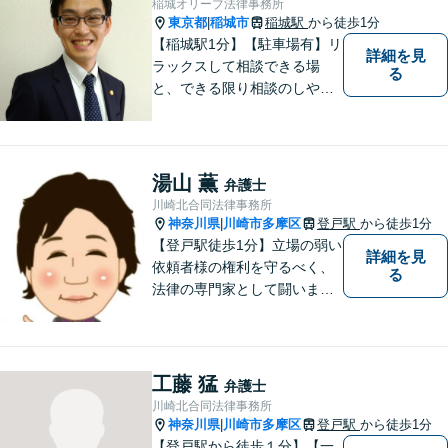
稲城オリーブ法律事務所
東京都
稲城市
稲城駅
から徒歩1分
|
【稲城駅1分】【駐車場有】リ
詳細を見
ラックスして相談できる場
る
と、できる限り相談のしやす
い雰囲気作りを心がけており
ますので、手遅れになる前
に、まずは気兼ねなくご相談
ください。 ご相談・ご依頼い
湯山 薫
弁護士
ただいた際には、精一杯サポ
川崎北合同法律事務所
ートいたします。
神奈川県
川崎市多摩区
登戸駅
から徒歩1分
|
【登戸駅徒歩1分】立場の弱い
詳細を見
依頼者様の権利を守るべく、
る
法律の専門家として闘いま
す。日々研鑽を怠らず、依頼
者様との信頼関係が築けるよ
う努力しています。家事事
件・刑事事件・労働事件な
工藤 猛
弁護士
ど、幅広く対応いたします。
川崎北合同法律事務所
神奈川県
川崎市多摩区
登戸駅
から徒歩1分
|
【登戸駅から徒歩１分】【一