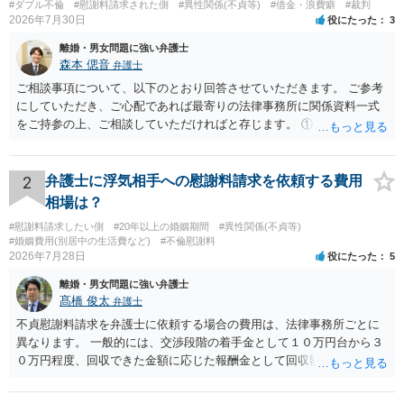
#ダブル不倫
#慰謝料請求された側
#異性関係(不貞等)
#借金・浪費癖
#裁判
2026年7月30日
役にたった
3
離婚・男女問題に強い弁護士
森本 偲音
弁護士
ご相談事項について、以下のとおり回答させていただきます。 ご参考
にしていただき、ご心配であれば最寄りの法律事務所に関係資料一式
をご持参の上、ご相談していただければと存じます。 ① このLINEの
流れを見る限り、100万円は貸付金ではなく、手切れ金・和解金と評価
される可能性はあるのか ⇒LINEを含む１００万円の貸付に至るまでの
やり取り等の経緯、誓約書の内容等を踏まえて、関係を清算するため
2
弁護士に浮気相手への慰謝料請求を依頼する費用
の 金銭であったと評価される可能性はあると考えます。 ② 「今後一
相場は？
切関与しないなら100万円振り込む」というLINEや誓約書は、裁判上
#慰謝料請求したい側
#20年以上の婚姻期間
#異性関係(不貞等)
どの程度証拠価値があるのか ⇒前後のやり取りや誓約書の具体的内容
#婚姻費用(別居中の生活費など)
#不倫慰謝料
を見ない限り、具体的な判断はできませんが、一定の証拠価値はある
2026年7月28日
役にたった
5
と考えます。 ③ 借用書があっても、後から100万円を貸付扱いに変更
離婚・男女問題に強い弁護士
することは認められるのか。 ⇒おそらく１００万円は不当利得（受け
髙橋 俊太
弁護士
取る正当な権利がないのに利益を取得した）として返還請求されてい
るものかと推察しますので、 貸金返還ではないかと存じます。 ④ 私
不貞慰謝料請求を弁護士に依頼する場合の費用は、法律事務所ごとに
は現在、収入も不安定で貯金もなくリボ払い借金が既に約100万あり。
異なります。 一般的には、交渉段階の着手金として１０万円台から３
今年に再婚したが主人はお金に厳しい為、一括で220万円を支払う事は
０万円程度、回収できた金額に応じた報酬金として回収額の１０％か
困難 仮に裁判で敗訴した場合でも、分割払いになる可能性はあります
ら２０％程度が設定されていることがあります。訴訟に移行する場合
か。 ⇒判決となり敗訴してしまった場合は、強制執行により不動産等
には、追加着手金や日当、実費が発生することもあります。 もっと