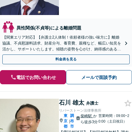
異性関係(不貞等)による離婚問題
【関東エリア対応】【弁護士2人体制！依頼者様の強い味方に】離婚
協議、不貞慰謝料請求、財産分与、養育費、親権など、幅広い知見を
活かし、サポートいたします。傾聴の姿勢を心がけ、納得感のある解
決を
料金表を見る
電話でお問い合わせ
メールで面談予約
石川 雄太
弁護士
リバーストーン法律事務所
東
調
柴崎駅
か
営業時間：09:00~2
京
布
|
0:00（土日祝日）
ら徒歩3分
都
市