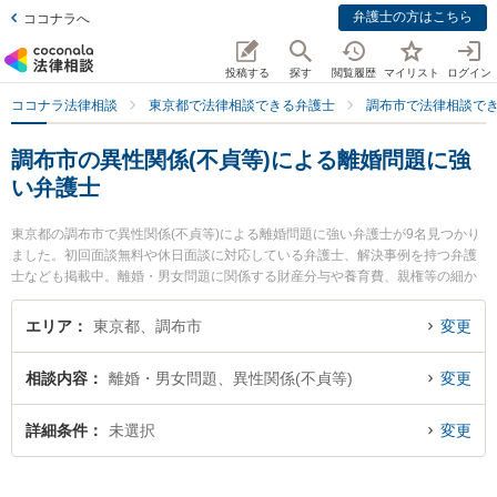
弁護士の方はこちら
ココナラへ
投稿する
探す
閲覧履歴
マイリスト
ログイン
ココナラ法律相談
東京都で法律相談できる弁護士
調布市で法律相談で
調布市の異性関係(不貞等)による離婚問題に強
い弁護士
東京都の調布市で異性関係(不貞等)による離婚問題に強い弁護士が9名見つかり
ました。初回面談無料や休日面談に対応している弁護士、解決事例を持つ弁護
士なども掲載中。離婚・男女問題に関係する財産分与や養育費、親権等の細か
な分野での絞り込み検索もでき便利です。特に多摩オアシス法律事務所の小松
雅彦弁護士や調布武蔵野の森法律事務所の安川 愼二弁護士、リバーストーン法
エリア
東京都、調布市
変更
律事務所の石川 雄太弁護士のプロフィール情報や弁護士費用、強みなどが注目
されています。『調布市で土日や夜間に発生した異性関係(不貞等)による離婚問
相談内容
離婚・男女問題、異性関係(不貞等)
変更
題のトラブルを今すぐに弁護士に相談したい』『異性関係(不貞等)による離婚問
題のトラブル解決の実績豊富な近くの弁護士を検索したい』『初回相談無料で
異性関係(不貞等)による離婚問題を法律相談できる調布市内の弁護士に相談予約
詳細条件
未選択
変更
したい』などでお困りの相談者さんにおすすめです。