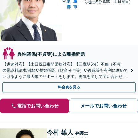
京
鷹
|
8:00（土日祝日）
ら徒歩5分
都
市
異性関係(不貞等)による離婚問題
【迅速対応】【土日祝日夜間柔軟対応】【三鷹駅5分】不倫（不貞）
の慰謝料請求/減額や離婚問題（財産分与等）や復縁等を有利に進めて
いけるように最大限のサポートをします。勇気を出して問い合わせて
みてください。【LINE相談可】→@566ziisj
料金表を見る
電話でお問い合わせ
メールでお問い合わせ
今村 雄人
弁護士