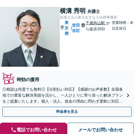
横溝 秀明
弁護士
弁護士法人東京あすなろ法律事務所
東
千歳烏山駅
か
営業時間：本
世田
京
|
日定休日
ら徒歩10分
谷区
都
時効の援用
◎相談は何度でも無料◎【分割払い対応】【感謝のお声多数】全国各
地での豊富な解決実績を活かし、一人ひとりに寄り添った解決プラン
をご提案いたします。個人・法人、借金の理由に問わず柔軟に対応し
ますので、まずはお気軽にご相談を【千歳烏山駅15分】
料金表を見る
電話でお問い合わせ
メールでお問い合わせ