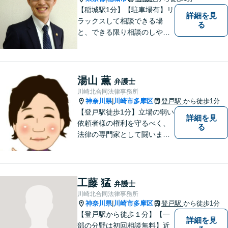
【稲城駅1分】【駐車場有】リ
詳細を見
ラックスして相談できる場
る
と、できる限り相談のしやす
い雰囲気作りを心がけており
ますので、手遅れになる前
に、まずは気兼ねなくご相談
ください。 ご相談・ご依頼い
湯山 薫
弁護士
ただいた際には、精一杯サポ
川崎北合同法律事務所
ートいたします。
神奈川県
川崎市多摩区
登戸駅
から徒歩1分
|
【登戸駅徒歩1分】立場の弱い
詳細を見
依頼者様の権利を守るべく、
る
法律の専門家として闘いま
す。日々研鑽を怠らず、依頼
者様との信頼関係が築けるよ
う努力しています。家事事
件・刑事事件・労働事件な
工藤 猛
弁護士
ど、幅広く対応いたします。
川崎北合同法律事務所
神奈川県
川崎市多摩区
登戸駅
から徒歩1分
|
【登戸駅から徒歩１分】【一
詳細を見
部の分野は初回相談無料】近