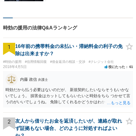
く過程も重要視してまいりま
す。一つひとつの案件に最大
限の努力を尽くしていきま
す。【司法書士資格あり】
時効の援用の法律Q&Aランキング
【宅建士資格あり】【法テラ
ス利用可能】
1
16年前の携帯料金の未払い・滞納料金の利子の免
除は出来ますか？
#時効の援用
#信用情報回復
#借金返済の相談・交渉
#クレジット会社
2018年4月5日
役にたった
61
内藤 政信
弁護士
時効だから払う必要はないのだが、 新規契約したいならそうもいかな
いでしょう。 損害金はカットしてもらいたいと時効をちら つかせて言
うのがいいでしょうね。 免除してくれるかどうかはわかりませんが。
2
友人から借りたお金を返済したいが、連絡が取れ
ず証拠もない場合、どのように対処すればよい
か？