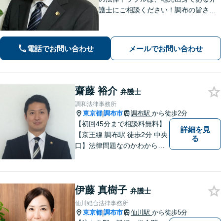
護士にご相談ください！調布の皆さま
から愛される弁護士になれるよう、
日々精進いたします。どんな些細なこ
とでも大丈夫ですので、まずはご相談
電話でお問い合わせ
メールでお問い合わせ
ください【柴崎駅3分】【出張相談も
可】
齋藤 裕介
弁護士
調和法律事務所
東京都
調布市
調布駅
から徒歩2分
|
【初回45分まで相談料無料】
詳細を見
【京王線 調布駅 徒歩2分 中央
る
口】法律問題なのかわからな
いようなお悩みであっても、
ご相談いただければ具体的な
見通しをご案内することが可
伊藤 真樹子
能です。 おひとりで悩まず、
弁護士
まずはご相談ください。
仙川総合法律事務所
東京都
調布市
仙川駅
から徒歩5分
|