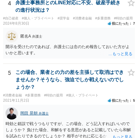
4
弁護士事務所とのLINE対応に不安、破産手続き
の進行状況は？
#自己破産
#個人・プライベート
#奨学金
#消費者金融
#多重債務
#時効の援用
2024年8月30日
役にたった
7
匿名A
弁護士
開示を受けたのであれば、弁護士には念のため報告しておいた方がよ
いかと思います。
5
この場合、業者との力の差を主張して取消はでき
ませんか？そうなら、強迫でしか戦えないのでし
ょうか？
#消費者金融
#多重債務
#時効の援用
#個人・プライベート
2021年11月2日
役にたった
5
岡田 晃朝
弁護士
時効と錯誤で戦うつもりですが、この場合、どう記入すればいいので
しょうか？ 負けた場合、和解をする意思があると記載していたら和解
を試みたりできるのでしょうか？ 相手がそれに応じるかという問題は