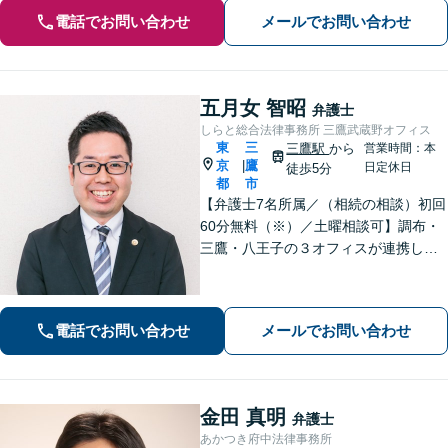
電話でお問い合わせ
メールでお問い合わせ
五月女 智昭
弁護士
しらと総合法律事務所 三鷹武蔵野オフィス
東
三
三鷹駅
から
営業時間：本
京
鷹
|
日定休日
徒歩5分
都
市
【弁護士7名所属／（相続の相談）初回
60分無料（※）／土曜相談可】調布・
三鷹・八王子の３オフィスが連携して
チームで解決／相続／家族信託／不動
産／借金／離婚／事業承継／中小企業
法務 ※相続発生前のご相談など有料
電話でお問い合わせ
メールでお問い合わせ
相談の対象になるものもございます。
金田 真明
弁護士
あかつき府中法律事務所