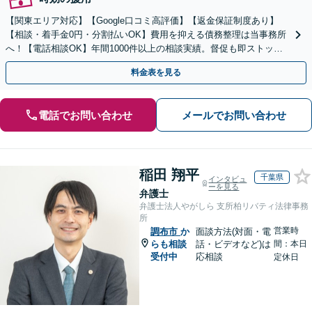
【関東エリア対応】【Google口コミ高評価】【返金保証制度あり】
【相談・着手金0円・分割払いOK】費用を抑える債務整理は当事務所
へ！【電話相談OK】年間1000件以上の相談実績。督促も即ストッ
プ！自己破産で借金ゼロ／個人再生なら家を残せる
料金表を見る
電話でお問い合わせ
メールでお問い合わせ
稲田 翔平
千葉県
インタビュ
ーを見る
弁護士
弁護士法人やがしら 支所柏リバティ法律事務
所
営業時
調布市
か
面談方法(対面・電
らも相談
話・ビデオなど)は
間：本日
受付中
応相談
定休日