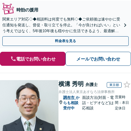
時効の援用
関東エリア対応◇◆相談料は何度でも無料◇◆ご依頼後は速やかに受
任通知を発送し、督促・取り立てを停止。「今が良ければいい」とい
う考えではなく、5年後10年後も穏やかに生活できるよう、最適解を
ご提案。借金問題は一人で抱え込まずご相談ください。
料金表を見る
電話でお問い合わせ
メールでお問い合わせ
横溝 秀明
弁護士
東京都
弁護士法人東京あすなろ法律事務所
営業時
調布市
か
面談方法(対面・電
らも相談
話・ビデオなど)は
間：本日
受付中
応相談
定休日