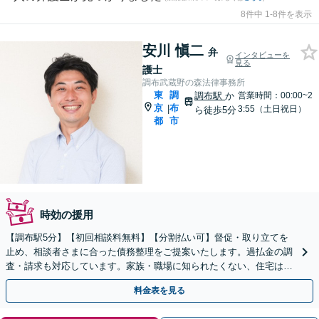
8件中 1-8件を表示
安川 愼二
弁
インタビューを
見る
護士
調布武蔵野の森法律事務所
東
調
調布駅
か
営業時間：00:00~2
京
布
|
3:55（土日祝日）
ら徒歩5分
都
市
時効の援用
【調布駅5分】【初回相談料無料】【分割払い可】督促・取り立てを
止め、相談者さまに合った債務整理をご提案いたします。過払金の調
査・請求も対応しています。家族・職場に知られたくない、住宅は残
したいなどのご希望もお聞かせください。
料金表を見る