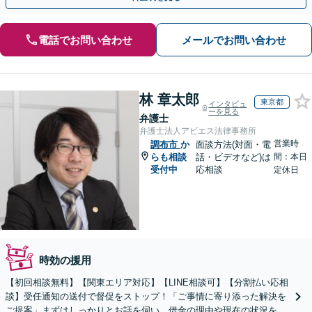
電話でお問い合わせ
メールでお問い合わせ
林 章太郎
東京都
インタビュ
ーを見る
弁護士
弁護士法人アビエス法律事務所
営業時
調布市
か
面談方法(対面・電
らも相談
話・ビデオなど)は
間：本日
受付中
応相談
定休日
時効の援用
【初回相談無料】【関東エリア対応】【LINE相談可】【分割払い応相
談】受任通知の送付で督促をストップ！「ご事情に寄り添った解決を
ご提案」まずはしっかりとお話を伺い、借金の理由や現在の状況を丁