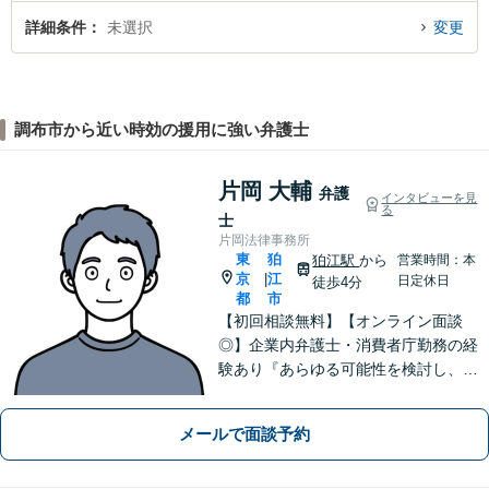
詳細条件
未選択
変更
調布市から近い時効の援用に強い弁護士
片岡 大輔
弁護
インタビューを見
る
士
片岡法律事務所
東
狛
狛江駅
から
営業時間：本
京
江
|
日定休日
徒歩4分
都
市
【初回相談無料】【オンライン面談
◎】企業内弁護士・消費者庁勤務の経
験あり『あらゆる可能性を検討し、単
に「ダメ」では終わらせない。ダメな
部分は、その理由を説明し代案をご検
メールで面談予約
討いたします』セカンドオピニオン可
【狛江駅4分／休日夜間相談可】