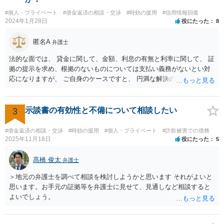
#個人・プライベート
#借金返済の相談・交渉
#時効の援用
#信用情報回復
2024年1月28日
役にたった
8
匿名A
弁護士
法的な面では、 貸金に関して、金額、利息の有無と利率に関して、 証
拠の提示を求め、根拠のないものについては支払い義務がないとい対
応になりますが、 ご自身のケースですと、 円満な解決のため、一定程
度譲歩することもありうるかと思います（譲歩すべきと言っているわ
けではありません）。 何某かの主張をされた場合、あらためて弁護士
に相談されるという形でよいかと思います。
3
示談書の有効性と不備について相談したい
#借金返済の相談・交渉
#時効の援用
#個人・プライベート
#詐欺被害での債務
2025年11月18日
役にたった
5
髙橋 俊太
弁護士
＞地元の弁護士を調べて相談を検討しようかと思います それがよいと
思います。お手元の証拠等を弁護士に見せて、見通しなど相談すると
よいでしょう。