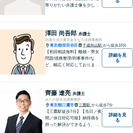
る
寄りがたい弁護士像を少しで
も変えられるように、皆様に
寄り添い、一緒に考え、お一
人おひとりにとって最善の解
決が何であるのかを見極め、
澤田 尚吾郎
弁護士
誠心誠意、仕事に取り組んで
弁護士法人東京あすなろ法律事務所
まいります。
東京都
世田谷区
千歳烏山駅
から徒歩10分
|
【初回相談無料】離婚・男女
詳細を見
問題/債務整理/刑事事件/な
る
ど、幅広く対応しておりま
す。お困りごとは、すぐにご
相談ください！依頼者さまの
意向を汲み取り、希望を尊重
した弁護活動を行います。
齊藤 遼亮
弁護士
【電話相談可】
みたか総合法律事務所
東京都
三鷹市
三鷹駅
から徒歩7分
|
【三鷹駅徒歩7分】【当日／夜
詳細を見
間／休日対応可能】納得感を
る
持った解決ができるよう、問
題解決というゴールだけでな