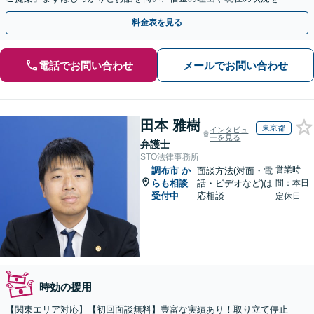
寧にお聞きするので、ぜひお気軽にご相談ください。
料金表を見る
電話でお問い合わせ
メールでお問い合わせ
田本 雅樹
東京都
インタビュ
ーを見る
弁護士
STO法律事務所
営業時
調布市
か
面談方法(対面・電
らも相談
話・ビデオなど)は
間：本日
受付中
応相談
定休日
時効の援用
【関東エリア対応】【初回面談無料】豊富な実績あり！取り立て停止