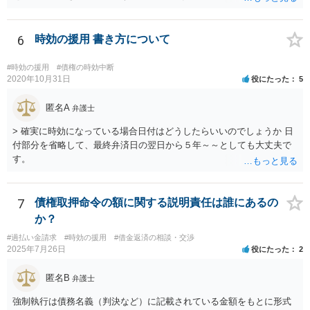
ありますが、可能です。 その旨を記載して出しましょう。 （時効と錯
誤だけをあらそい、形成がまずくなってから和解の話も出来ますが、
そのタイミングなどご本人のみでの訴訟では測りにくいのではないで
6
時効の援用 書き方について
しょうか。それならば書いておくほうが安心です）
#時効の援用
#債権の時効中断
2020年10月31日
役にたった
5
匿名A
弁護士
> 確実に時効になっている場合日付はどうしたらいいのでしょうか 日
付部分を省略して、最終弁済日の翌日から５年～～としても大丈夫で
す。
7
債権取押命令の額に関する説明責任は誰にあるの
か？
#過払い金請求
#時効の援用
#借金返済の相談・交渉
2025年7月26日
役にたった
2
匿名B
弁護士
強制執行は債務名義（判決など）に記載されている金額をもとに形式