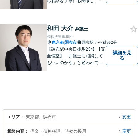
らお話を丁寧にお聞きし、分
かりやすくご説明します。
和田 大介
弁護士
調和法律事務所
東京都
調布市
調布駅
から徒歩2分
|
【調布駅中央口徒歩2分】【完
詳細を見
全個室】「弁護士に相談して
る
もいいのかな」と迷われてい
る方は私にご相談ください。
ご依頼者様のお話を丁寧に聞
き、的確なアドバイスで「不
安」を「安心」に変えられる
よう尽力いたします。
エリア
東京都、調布市
変更
相談内容
借金・債務整理、時効の援用
変更