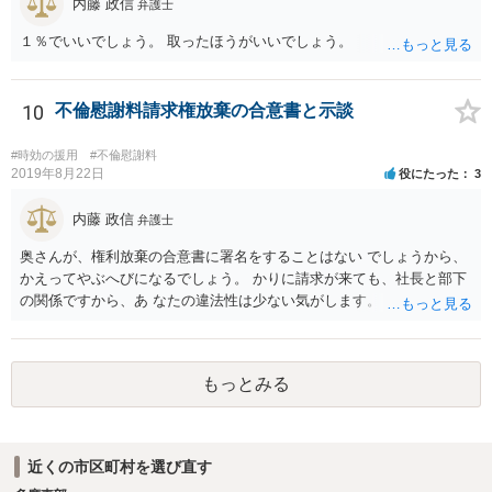
内藤 政信
弁護士
１％でいいでしょう。 取ったほうがいいでしょう。
10
不倫慰謝料請求権放棄の合意書と示談
#時効の援用
#不倫慰謝料
2019年8月22日
役にたった
3
内藤 政信
弁護士
奥さんが、権利放棄の合意書に署名をすることはない でしょうから、
かえってやぶへびになるでしょう。 かりに請求が来ても、社長と部下
の関係ですから、あ なたの違法性は少ない気がします。 また、社長も
当事者として巻き込まれるので、あなたに 請求が来る可能性は、かな
り少ないと思いますね。 放置がいいと思いますよ。
もっとみる
近くの市区町村を選び直す