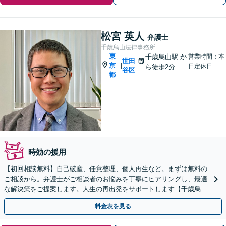
松宮 英人
弁護士
千歳烏山法律事務所
東
千歳烏山駅
か
営業時間：本
世田
京
|
日定休日
ら徒歩2分
谷区
都
時効の援用
【初回相談無料】自己破産、任意整理、個人再生など。まずは無料の
ご相談から。弁護士がご相談者のお悩みを丁寧にヒアリングし、最適
な解決策をご提案します。人生の再出発をサポートします【千歳烏山
駅2分】【休日・夜間相談OK（要事前予約）】
料金表を見る