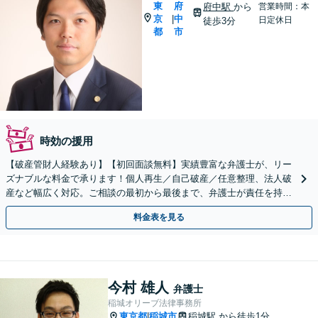
東
府
府中駅
から
営業時間：本
京
中
|
日定休日
徒歩3分
都
市
時効の援用
【破産管財人経験あり】【初回面談無料】実績豊富な弁護士が、リー
ズナブルな料金で承ります！個人再生／自己破産／任意整理、法人破
産など幅広く対応。ご相談の最初から最後まで、弁護士が責任を持っ
て迅速に解決します【府中駅3分】
料金表を見る
今村 雄人
弁護士
稲城オリーブ法律事務所
東京都
稲城市
稲城駅
から徒歩1分
|