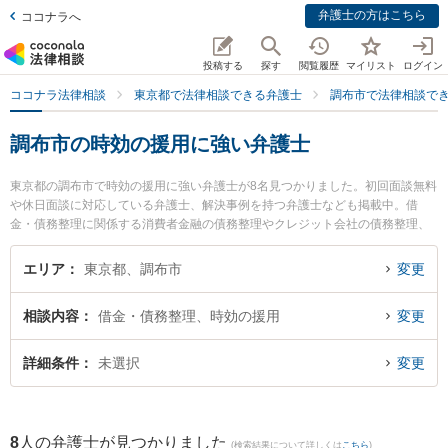
弁護士の方はこちら
ココナラへ
投稿する
探す
閲覧履歴
マイリスト
ログイン
ココナラ法律相談
東京都で法律相談できる弁護士
調布市で法律相談で
調布市の時効の援用に強い弁護士
東京都の調布市で時効の援用に強い弁護士が8名見つかりました。初回面談無料
や休日面談に対応している弁護士、解決事例を持つ弁護士なども掲載中。借
金・債務整理に関係する消費者金融の債務整理やクレジット会社の債務整理、
リボ払いの債務整理等の細かな分野での絞り込み検索もでき便利です。特に調
布武蔵野の森法律事務所の安川 愼二弁護士や多摩オアシス法律事務所の小松 雅
エリア
東京都、調布市
変更
彦弁護士、リバーストーン法律事務所の石川 雄太弁護士のプロフィール情報や
弁護士費用、強みなどが注目されています。『調布市で土日や夜間に発生した
相談内容
借金・債務整理、時効の援用
変更
時効の援用のトラブルを今すぐに弁護士に相談したい』『時効の援用のトラブ
ル解決の実績豊富な近くの弁護士を検索したい』『初回相談無料で時効の援用
を法律相談できる調布市内の弁護士に相談予約したい』などでお困りの相談者
詳細条件
未選択
変更
さんにおすすめです。
8
人の弁護士が見つかりました
(検索結果について詳しくは
こちら
)