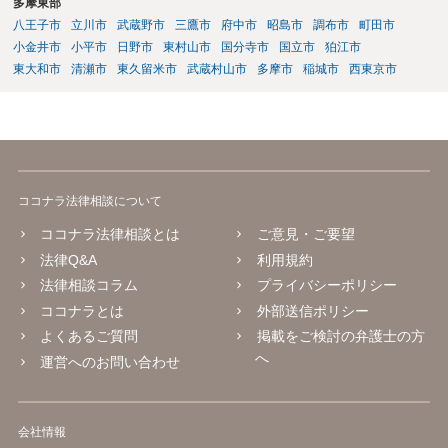
多摩東部
八王子市
立川市
武蔵野市
三鷹市
府中市
昭島市
調布市
町田市
小金井市
小平市
日野市
東村山市
国分寺市
国立市
狛江市
東大和市
清瀬市
東久留米市
武蔵村山市
多摩市
稲城市
西東京市
ココナラ法律相談について
ココナラ法律相談とは
ご意見・ご要望
法律Q&A
利用規約
法律相談コラム
プライバシーポリシー
ココナラとは
外部送信ポリシー
よくあるご質問
掲載をご検討の弁護士の方
へ
運営へのお問い合わせ
会社情報