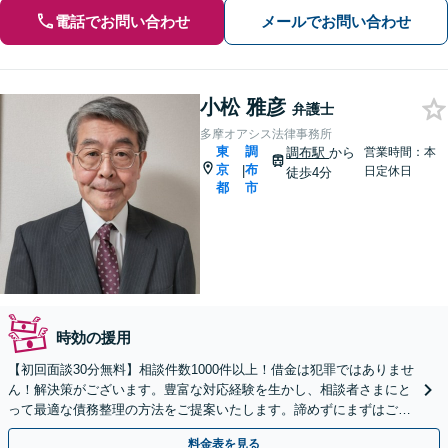
電話でお問い合わせ
メールでお問い合わせ
小松 雅彦
弁護士
多摩オアシス法律事務所
東
調
調布駅
から
営業時間：本
京
布
|
日定休日
徒歩4分
都
市
時効の援用
【初回面談30分無料】相談件数1000件以上！借金は犯罪ではありませ
ん！解決策がございます。豊富な対応経験を生かし、相談者さまにと
って最適な債務整理の方法をご提案いたします。諦めずにまずはご相
談ください【弁護士歴40年以上】【調布駅4分】
料金表を見る