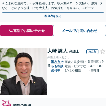
＆こまめな連絡で、不安を軽減します。収入減やローン支払い、浪費
など、どのような理由でも大丈夫。お気持ちに寄り添い、スピーディ
ーな解決を目指します【法テラス利用＆休日・夜間面談可】
料金表を見る
電話でお問い合わせ
メールでお問い合わせ
大崎 詠人
弁護士
東京都
弁護士法人あかり
営業時間：0
調布市
か
面談方法(対面・
らも相談
電話・ビデオな
9:30~18:00
受付中
ど)は応相談
（日曜日）
時効の援用