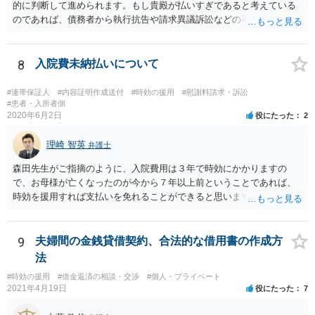
的に判断して進められます。もし貴殿が払いすぎであると考えている
のであれば、債務者から執行抗告や請求異議訴訟などの不服申立手段
を採るという制度の建て付けになっています。その意味では、債務者
側が動く必要があります。
8
入院費未納払いについて
#連帯保証人
#内容証明作成送付
#時効の援用
#慰謝料請求・訴訟
#患者・入所者側
2020年6月2日
役にたった
2
理崎 智英
弁護士
森田先生がご指摘のように、入院費用は３年で時効にかかりますの
で、お母様が亡くなったのが今から７年以上前ということであれば、
時効を援用すれば支払いを免れることができると思います。 そのた
め、分割払いの交渉をするのではなく、弁護士に対して時効援用の内
容証明郵便を送るようにしてください。
9
夫婦間の金銭貸借契約、合法的な借用書の作成方
法
#時効の援用
#借金返済の相談・交渉
#個人・プライベート
2021年4月19日
役にたった
7