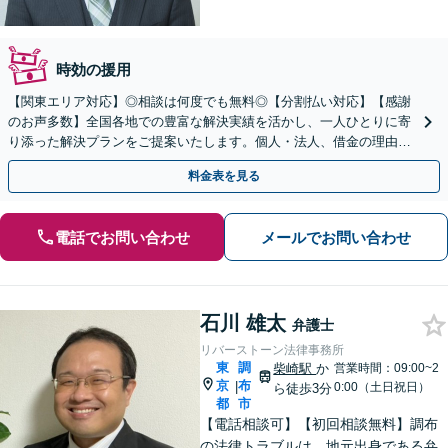
時効の援用
【関東エリア対応】◎相談は何度でも無料◎【分割払い対応】【感謝
のお声多数】全国各地での豊富な解決実績を活かし、一人ひとりに寄
り添った解決プランをご提案いたします。個人・法人、借金の理由に
問わず柔軟に対応しますので、まずはお気軽にご相談を
料金表を見る
電話でお問い合わせ
メールでお問い合わせ
石川 雄太
弁護士
リバーストーン法律事務所
東
調
柴崎駅
か
営業時間：09:00~2
京
布
|
0:00（土日祝日）
ら徒歩3分
都
市
【電話相談可】【初回相談無料】調布
の法律トラブルは、地元出身である弁