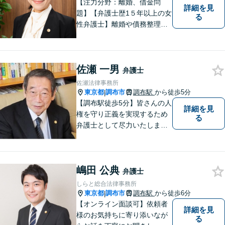
【注力分野：離婚、借金問
詳細を見
題】【弁護士歴1５年以上の女
る
性弁護士】離婚や債務整理
が、人生の前向きなリスター
トになるよう、依頼者のお気
持ちに寄り添い力を尽くしま
佐瀬 一男
す。【仙川駅５分】
弁護士
佐瀬法律事務所
東京都
調布市
調布駅
から徒歩5分
|
【調布駅徒歩5分】皆さんの人
詳細を見
権を守り正義を実現するため
る
弁護士として尽力いたしま
す。離婚、相続、交通事故な
どお気軽にご相談ください。
嶋田 公典
弁護士
しらと総合法律事務所
東京都
調布市
調布駅
から徒歩6分
|
【オンライン面談可】依頼者
詳細を見
様のお気持ちに寄り添いなが
る