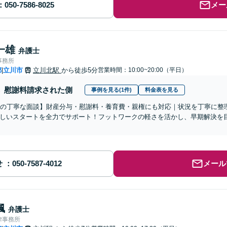
メー
一雄
弁護士
事務所
都
立川市
立川北駅
から徒歩5分
営業時間：10:00~20:00（平日）
|
慰謝料請求された側
事例を見る(1件)
料金表を見る
分の丁寧な面談】財産分与・慰謝料・養育費・親権にも対応｜状況を丁寧に整
しいスタートを全力でサポート！フットワークの軽さを活かし、早期解決を
せ
メール
楓
弁護士
律事務所