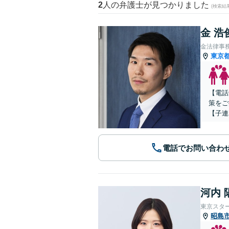
2
人の弁護士が見つかりました
(検索結
金 浩
金法律事
東京
【電話
策をご
【子連
電話でお問い合わ
河内 
東京スタ
昭島