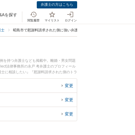
弁護士の方はこちら
&Aを探す
閲覧履歴
マイリスト
ログイン
護士
昭島市で慰謝料請求された側に強い弁護士
事例を持つ弁護士なども掲載中。離婚・男女問題
ect法律事務所の永戸 考弁護士のプロフィール
護士に相談したい』『慰謝料請求された側のトラ
談予約したい』などでお困りの相談者さんにおす
変更
変更
変更