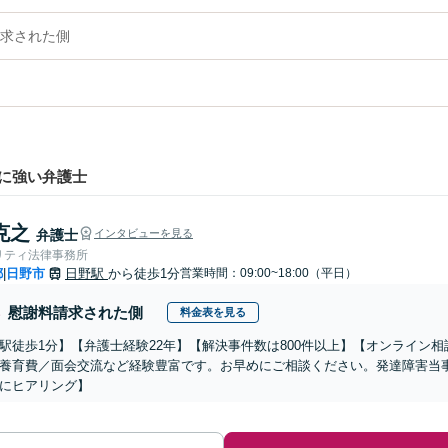
求された側
に強い弁護士
克之
弁護士
インタビューを見る
リティ法律事務所
都
日野市
日野駅
から徒歩1分
営業時間：09:00~18:00（平日）
|
慰謝料請求された側
料金表を見る
駅徒歩1分】【弁護士経験22年】【解決事件数は800件以上】【オンライン
養育費／面会交流など経験豊富です。お早めにご相談ください。発達障害当
にヒアリング】