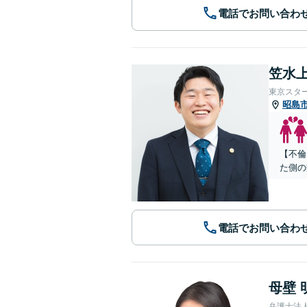
電話でお問い合わ
笠水上
東京スタ
昭島
【不倫
た側の
電話でお問い合わ
母壁 
弁護士法