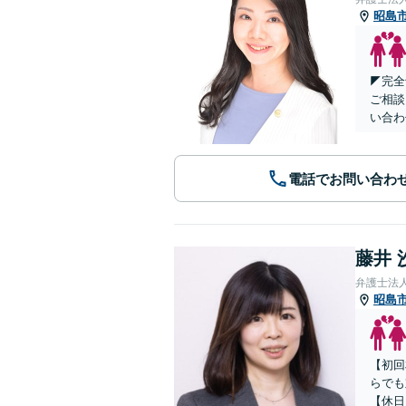
昭島
◤完全
ご相談
い合わ
電話でお問い合わ
藤井 
弁護士法
昭島
【初回
らでも
【休日