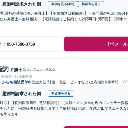
慰謝料請求された側
事例を見る(4件)
料金表を見る
/慰謝料の減額に強い弁護士】【不倫相談は初回0円】不倫問題の相談は毎月1
たら弁護士へ無料相談。【電話相談でご契約まで対応可/来所不要】【関東エ
せ
メール
聖詞
弁護士
インタビューを見る
人新橋第一法律事務所
市
からも相談受付中
面談方法(対面・電話・ビデオなど)は応相談
営業時間：09:0
慰謝料請求された側
料金表を見る
対応】【初回面談無料│電話相談可】【夫婦・メンタル心理カウンセラー資格あ
をもとに、円満解決を目指します！ご依頼後は弁護士直通LINEでスムーズ
も承ります