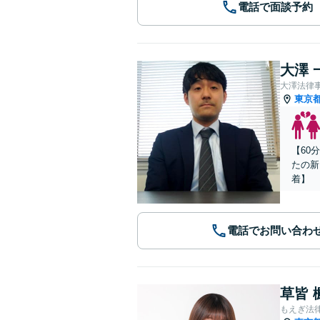
電話で面談予約
大澤 
大澤法律
東京
【60
たの新
着】
電話でお問い合わ
草皆 
もえぎ法