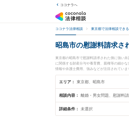
ココナラへ
ココナラ法律相談
東京都で法律相談できる
昭島市の慰謝料請求さ
東京都の昭島市で慰謝料請求された側に強い弁
に関係する財産分与や養育費、親権等の細かな分
情報や弁護士費用、強みなどが注目されていま
ブル解決の実績豊富な近くの弁護士を検索した
すめです。
エリア
東京都、昭島市
相談内容
離婚・男女問題、慰謝料請
詳細条件
未選択