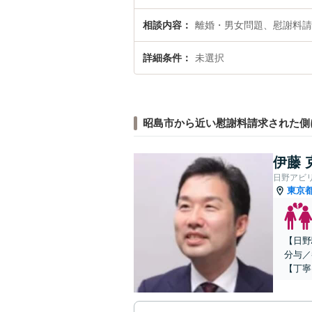
相談内容
離婚・男女問題、慰謝料請
詳細条件
未選択
昭島市から近い慰謝料請求された側
伊藤 
日野アビ
東京
【日野
分与／
【丁寧