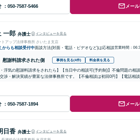
せ
メール
 一郎
弁護士
インタビューを見る
ートアップ法律事務所 さいたま支店
市
からも相談受付中
面談方法(対面・電話・ビデオなど)は応相談
営業時間：06:3
慰謝料請求された側
事例を見る(4件)
料金表を見る
・浮気の慰謝料請求をされたら】【当日中の相談可(予約制)】不倫問題の相談
交渉・解決実績が豊富な法律事務所です。【不倫相談は初回0円】【電話相談
せ
メール
明日香
弁護士
インタビューを見る
人長瀬総合法律事務所 水戸支所