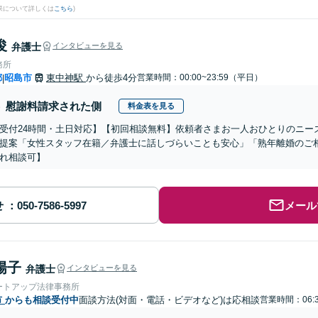
果について詳しくは
こちら
)
俊
弁護士
インタビューを見る
務所
都
昭島市
東中神駅
から徒歩4分
営業時間：00:00~23:59（平日）
|
慰謝料請求された側
料金表を見る
受付24時間・土日対応】【初回相談無料】依頼者さまお一人おひとりのニー
提案「女性スタッフ在籍／弁護士に話しづらいことも安心」「熟年離婚のご
れ相談可】
せ
メール
陽子
弁護士
インタビューを見る
ートアップ法律事務所
市
からも相談受付中
面談方法(対面・電話・ビデオなど)は応相談
営業時間：06:3