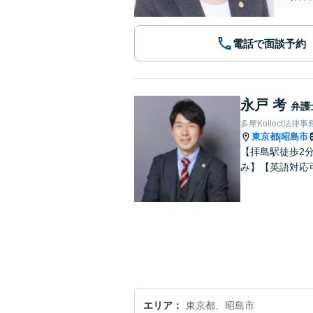
電話で面談予約
永戸 考
弁護
多摩Kollect法律事
東京都
昭島市
|
【拝島駅徒歩2
み】【英語対応
エリア
東京都、昭島市