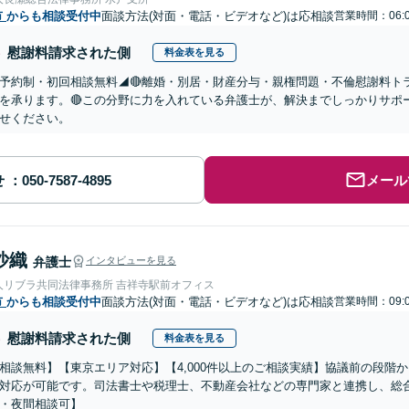
市
からも相談受付中
面談方法(対面・電話・ビデオなど)は応相談
営業時間：06:0
慰謝料請求された側
料金表を見る
予約制・初回相談無料◢🔴離婚・別居・財産分与・親権問題・不倫慰謝料ト
を承ります。🔴この分野に力を入れている弁護士が、解決までしっかりサポ
せください。
せ
メール
沙織
弁護士
インタビューを見る
人リブラ共同法律事務所 吉祥寺駅前オフィス
市
からも相談受付中
面談方法(対面・電話・ビデオなど)は応相談
営業時間：09:0
慰謝料請求された側
料金表を見る
相談無料】【東京エリア対応】【4,000件以上のご相談実績】協議前の段階
対応が可能です。司法書士や税理士、不動産会社などの専門家と連携し、総合
・夜間相談可】