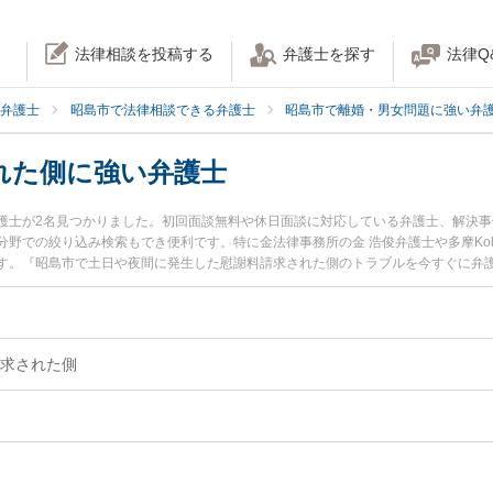
法律相談を投稿する
弁護士を探す
法律Q
弁護士
昭島市で法律相談できる弁護士
昭島市で離婚・男女問題に強い弁
れた側に強い弁護士
護士が2名見つかりました。初回面談無料や休日面談に対応している弁護士、解決
野での絞り込み検索もでき便利です。特に金法律事務所の金 浩俊弁護士や多摩Koll
す。『昭島市で土日や夜間に発生した慰謝料請求された側のトラブルを今すぐに弁
い』『初回相談無料で慰謝料請求された側を法律相談できる昭島市内の弁護士に相
求された側