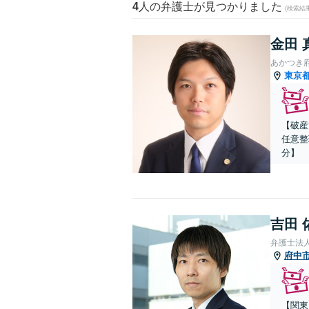
4
人の弁護士が見つかりました
(検索結
金田 
あかつき
東京
【破産
任意整
分】
吉田 
弁護士法
府中
【関東