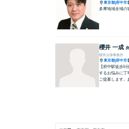
東京都
府中市
|
多摩地域全域の
櫻井 一成
櫻井法律事務所
東京都
府中市
|
【府中駅徒歩5
するお悩みに丁
ご提案します。