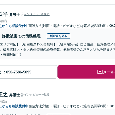
鉄平
弁護士
インタビューを見る
事務所
市
からも相談受付中
面談方法(対面・電話・ビデオなど)は応相談
営業時間：09:0
詐欺被害での債務整理
料金表を見る
エリア対応】【初回相談料60分無料】【駐車場完備】自己破産／任意整理／
。破産管財人・個人再生委員の経験多数。依頼者様のご意向と状況を踏まえ
・夜間対応可】
せ
メール
正之
弁護士
インタビューを見る
事務所
市
からも相談受付中
面談方法(対面・電話・ビデオなど)は応相談
営業時間：10:0