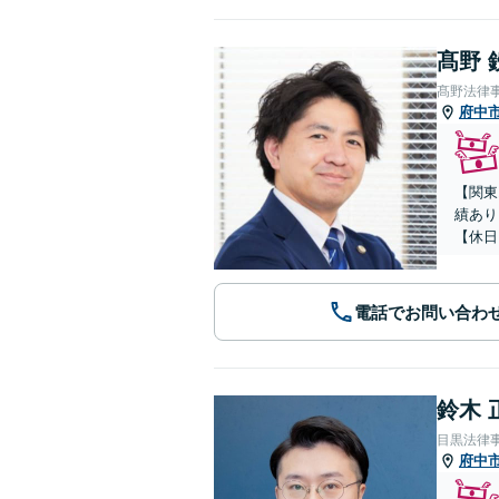
髙野 
髙野法律
府中
【関東
績あり
【休日
電話でお問い合わ
鈴木 
目黒法律
府中