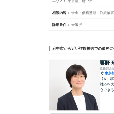
エリア
東京都、府中市
相談内容
借金・債務整理、詐欺被害
詳細条件
未選択
府中市から近い詐欺被害での債務に
粟野 
原後綜合
東京
【立川駅
対応を大
心できる