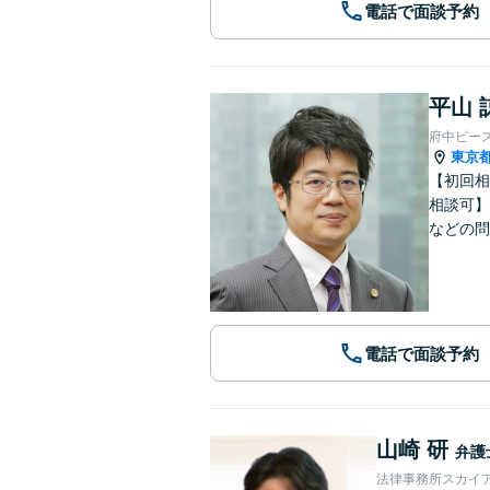
電話で面談予約
平山 
府中ピー
東京
【初回相
相談可】
などの問
電話で面談予約
山崎 研
弁護
法律事務所スカイ