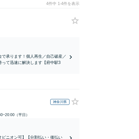
4件中 1-4件を表示
金で承ります！個人再生／自己破産／
持って迅速に解決します【府中駅3
神奈川県
0~20:00（平日）
オピニオン可】【分割払い・後払い