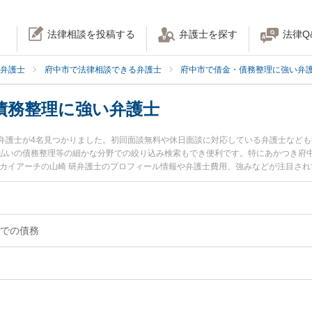
法律相談を投稿する
弁護士を探す
法律Q
弁護士
府中市で法律相談できる弁護士
府中市で借金・債務整理に強い弁
債務整理に強い弁護士
弁護士が4名見つかりました。初回面談無料や休日面談に対応している弁護士など
払いの債務整理等の細かな分野での絞り込み検索もでき便利です。特にあかつき府中
スカイアーチの山崎 研弁護士のプロフィール情報や弁護士費用、強みなどが注目さ
士に相談したい』『詐欺被害での債務整理のトラブル解決の実績豊富な近くの弁護
相談予約したい』などでお困りの相談者さんにおすすめです。
での債務