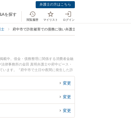
弁護士の方はこちら
&Aを探す
閲覧履歴
マイリスト
ログイン
護士
府中市で詐欺被害での債務に強い弁護士
も掲載中。借金・債務整理に関係する消費者金融
法律事務所の金田 真明弁護士や府中ピース・
れています。『府中市で土日や夜間に発生した詐
士を検索したい』『初回相談無料で詐欺被害での
変更
変更
変更