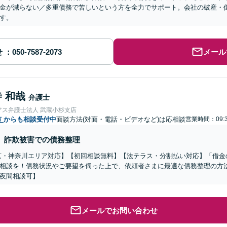
金が減らない／多重債務で苦しいという方を全力でサポート。会社の破産・
す。
せ
メール
 和哉
弁護士
アス弁護士法人 武蔵小杉支店
市
からも相談受付中
面談方法(対面・電話・ビデオなど)は応相談
営業時間：09:3
詐欺被害での債務整理
京・神奈川エリア対応】【初回相談無料】【法テラス・分割払い対応】「借金
相談を！債務状況やご要望を伺った上で、依頼者さまに最適な債務整理の方
夜間相談可】
メールでお問い合わせ