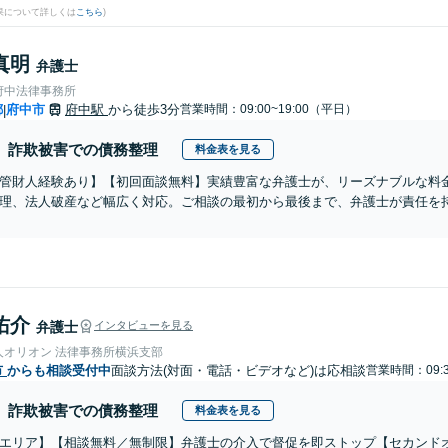
果について詳しくは
こちら
)
真明
弁護士
府中法律事務所
都
府中市
府中駅
から徒歩3分
営業時間：09:00~19:00（平日）
|
詐欺被害での債務整理
料金表を見る
管財人経験あり】【初回面談無料】実績豊富な弁護士が、リーズナブルな料
理、法人破産など幅広く対応。ご相談の最初から最後まで、弁護士が責任を
佑介
弁護士
インタビューを見る
人オリオン 法律事務所横浜支部
市
からも相談受付中
面談方法(対面・電話・ビデオなど)は応相談
営業時間：09:3
詐欺被害での債務整理
料金表を見る
エリア】【相談無料／無制限】弁護士の介入で督促を即ストップ【セカンド