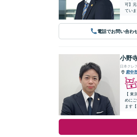
可】元
ていま
電話でお問い合わ
小野寺
日本クレ
府中
【 東
めにご
ます【