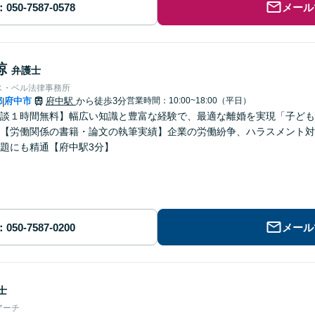
メール
諒
弁護士
ス・ベル法律事務所
都
府中市
府中駅
から徒歩3分
営業時間：10:00~18:00（平日）
|
談１時間無料】幅広い知識と豊富な経験で、最適な離婚を実現「子ども
【労働関係の書籍・論文の執筆実績】企業の労働紛争、ハラスメント対
題にも精通【府中駅3分】
メール
士
アーチ