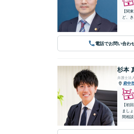
【関東
ど、き
電話でお問い合わ
杉本 
弁護士法
府中
【初回
ましょ
間相談