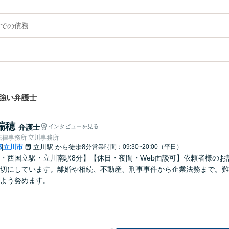
での債務
強い弁護士
瑞穂
弁護士
インタビューを見る
法律事務所 立川事務所
都
立川市
立川駅
から徒歩8分
営業時間：09:30~20:00（平日）
|
・西国立駅・立川南駅8分】【休日・夜間・Web面談可】依頼者様の
切にしています。離婚や相続、不動産、刑事事件から企業法務まで。難
よう努めます。