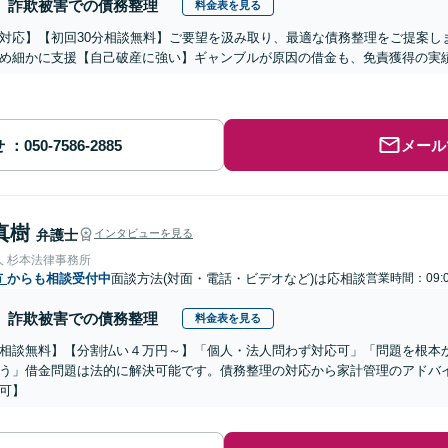
詐欺被害での債務整理
料金表を見る
対応】【初回30分相談無料】ご要望を汲み取り、最適な債務整理をご提案し
め細かに支援【自己破産に強い】ギャンブルが原因の借金も、免責獲得の実
せ
メール
真樹
弁護士
インタビューを見る
人 杉本法律事務所
市
からも相談受付中
面談方法(対面・電話・ビデオなど)は応相談
営業時間：09:0
詐欺被害での債務整理
料金表を見る
相談無料】【分割払い４万円～】「個人・法人問わず対応可」「問題を根本
う」借金問題は法的に解決可能です。債務整理の対応から家計管理のアドバ
可】