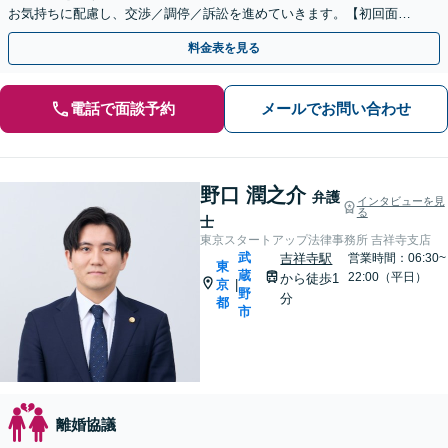
お気持ちに配慮し、交渉／調停／訴訟を進めていきます。【初回面談
無料】【休日・夜間面談可】
料金表を見る
電話で面談予約
メールでお問い合わせ
野口 潤之介
弁護
インタビューを見
る
士
東京スタートアップ法律事務所 吉祥寺支店
武
吉祥寺駅
営業時間：06:30~
東
蔵
22:00（平日）
から徒歩1
京
|
野
分
都
市
離婚協議