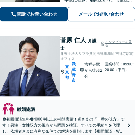
題】遺産分割協議から訴訟、生前の相
続対策まで実績多数【医療機関】労務
電話でお問い合わせ
メールでお問い合わせ
等、平時の対応から医療過誤などの有
事対応まで
菅原 仁人
弁護
インタビューを見
る
士
弁護士法人リブラ共同法律事務所 吉祥寺駅前
オフィス
武
吉祥寺駅
営業時間：09:00~
東
蔵
20:00（平日）
から徒歩2
京
|
野
分
都
市
離婚協議
🟠初回相談無料🟠4000件以上の相談実績！皆さまの「一番の味方」で
す！男性・女性双方の視点から問題を検証。すべての手続きを代理
し、依頼者さまに有利な条件での解決を目指します【夜間相談・WEB