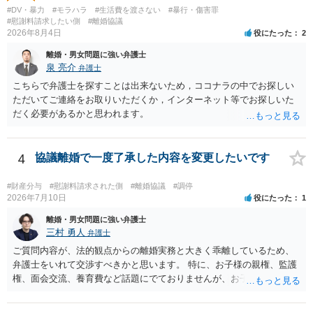
#DV・暴力
#モラハラ
#生活費を渡さない
#暴行・傷害罪
#慰謝料請求したい側
#離婚協議
2026年8月4日
役にたった
2
離婚・男女問題に強い弁護士
泉 亮介
弁護士
こちらで弁護士を探すことは出来ないため，ココナラの中でお探しい
ただいてご連絡をお取りいただくか，インターネット等でお探しいた
だく必要があるかと思われます。
4
協議離婚で一度了承した内容を変更したいです
#財産分与
#慰謝料請求された側
#離婚協議
#調停
2026年7月10日
役にたった
1
離婚・男女問題に強い弁護士
三村 勇人
弁護士
ご質問内容が、法的観点からの離婚実務と大きく乖離しているため、
弁護士をいれて交渉すべきかと思います。 特に、お子様の親権、監護
権、面会交流、養育費など話題にでておりませんが、お子様の権利を
守るための重要な検討事項です。 離婚する際に決めることは多く、そ
れを決めなかったために生じる質問がこの法律相談でも多くあげられ