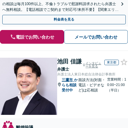
の相談は毎月100件以上、不倫トラブルで慰謝料請求されたら弁護士
へ無料相談。【電話相談でご契約まで対応可/来所不要】【関東エリア
対応】
料金表を見る
電話でお問い合わせ
メールでお問い合わせ
池田 佳謙
東京都
インタビュ
ーを見る
弁護士
弁護士法人東日本総合法律会計事務所
営業時間：1
三鷹市
か
面談方法(対面・
らも相談
電話・ビデオな
0:00~21:00
受付中
ど)は応相談
（平日）
離婚協議