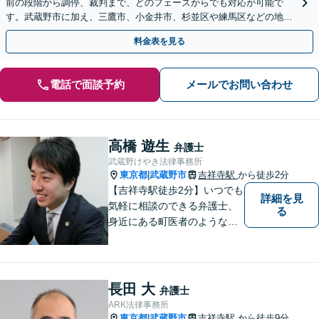
前の段階から調停、裁判まで、どのフェーズからでも対応が可能で
す。武蔵野市に加え、三鷹市、小金井市、杉並区や練馬区などの地域
にお住まいの方は、ぜひ当事務所にご相談ください。
料金表を見る
電話で面談予約
メールでお問い合わせ
高橋 遊生
弁護士
武蔵野けやき法律事務所
東京都
武蔵野市
吉祥寺駅
から徒歩2分
|
【吉祥寺駅徒歩2分】いつでも
詳細を見
気軽に相談のできる弁護士、
る
身近にある町医者のような弁
護士を目指しております。一
人ひとりの納得のいく解決の
ために、一緒に全力で取り組
みます。お気軽にご相談くだ
長田 大
弁護士
さい。
ARK法律事務所
東京都
武蔵野市
吉祥寺駅
から徒歩9分
|