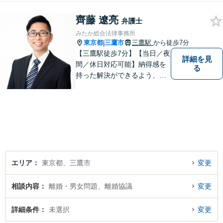
ではなく1件1件を丁寧に。不
齊藤 遼亮
動産や交通事故にも対応【子
弁護士
連れ相談可】【三鷹駅5分】
みたか総合法律事務所
東京都
三鷹市
三鷹駅
から徒歩7分
|
【三鷹駅徒歩7分】【当日／夜
詳細を見
間／休日対応可能】納得感を
る
持った解決ができるよう、問
題解決というゴールだけでな
く過程も重要視してまいりま
す。一つひとつの案件に最大
限の努力を尽くしていきま
す。【司法書士資格あり】
【宅建士資格あり】【法テラ
ス利用可能】
エリア
東京都、三鷹市
変更
相談内容
離婚・男女問題、離婚協議
変更
詳細条件
未選択
変更