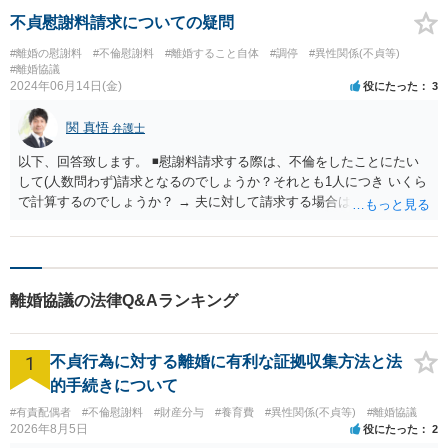
不貞慰謝料請求についての疑問
#離婚の慰謝料
#不倫慰謝料
#離婚すること自体
#調停
#異性関係(不貞等)
#離婚協議
2024年06月14日(金)
役にたった
3
関 真悟
弁護士
以下、回答致します。 ◾️慰謝料請求する際は、不倫をしたことにたい
して(人数問わず)請求となるのでしょうか？それとも1人につき いくら
で計算するのでしょうか？ → 夫に対して請求する場合は、前者になり
ます。複数の不倫相手がいても、夫への慰謝料の額が倍増したりする
ものではないです。 ◾️また離婚前に夫へ慰謝料請求して、離婚後に不
倫相手にも請求することは可能でしょうか？ → 可能と考えます。もっ
とも、時効などの点には注意が必要かと思います。
離婚協議の法律Q&Aランキング
1
不貞行為に対する離婚に有利な証拠収集方法と法
的手続きについて
#有責配偶者
#不倫慰謝料
#財産分与
#養育費
#異性関係(不貞等)
#離婚協議
2026年8月5日
役にたった
2