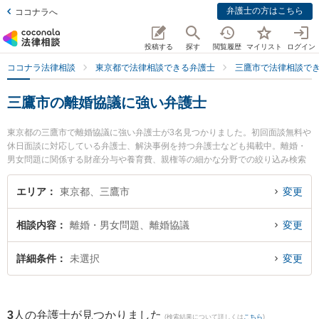
弁護士の方はこちら
ココナラへ
投稿する
探す
閲覧履歴
マイリスト
ログイン
ココナラ法律相談
東京都で法律相談できる弁護士
三鷹市で法律相談で
三鷹市の離婚協議に強い弁護士
東京都の三鷹市で離婚協議に強い弁護士が3名見つかりました。初回面談無料や
休日面談に対応している弁護士、解決事例を持つ弁護士なども掲載中。離婚・
男女問題に関係する財産分与や養育費、親権等の細かな分野での絞り込み検索
もでき便利です。特に関総合法律事務所の関 真悟弁護士や三鷹の森法律事務所
の薦田 知浩弁護士、みたか総合法律事務所の齊藤 遼亮弁護士のプロフィール情
エリア
東京都、三鷹市
変更
報や弁護士費用、強みなどが注目されています。『三鷹市で土日や夜間に発生
した離婚協議のトラブルを今すぐに弁護士に相談したい』『離婚協議のトラブ
相談内容
離婚・男女問題、離婚協議
変更
ル解決の実績豊富な近くの弁護士を検索したい』『初回相談無料で離婚協議を
法律相談できる三鷹市内の弁護士に相談予約したい』などでお困りの相談者さ
んにおすすめです。
詳細条件
未選択
変更
3
人の弁護士が見つかりました
(検索結果について詳しくは
こちら
)