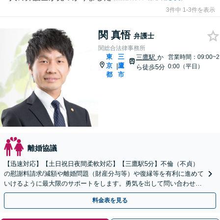
3件中 1-3件を表示
関 真悟
弁護士
関総合法律事務所
東
三
三鷹駅
か
営業時間：09:00~2
京
鷹
|
0:00（平日）
ら徒歩5分
都
市
離婚協議
【迅速対応】【土日祝日夜間柔軟対応】【三鷹駅5分】不倫（不貞）
の慰謝料請求/減額や離婚問題（財産分与等）や復縁等を有利に進めて
いけるように最大限のサポートをします。勇気を出して問い合わせて
みてください。【LINE相談可】→@566ziisj
料金表を見る