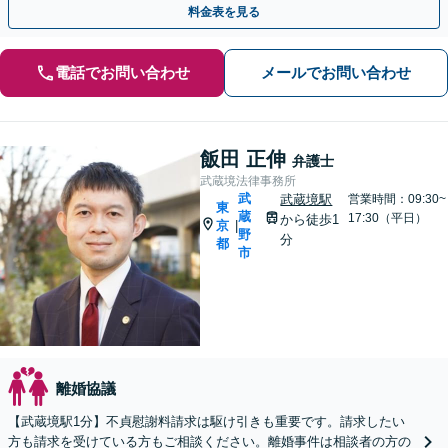
料金表を見る
電話でお問い合わせ
メールでお問い合わせ
飯田 正伸
弁護士
武蔵境法律事務所
武
武蔵境駅
営業時間：09:30~
東
蔵
17:30（平日）
から徒歩1
京
|
野
分
都
市
離婚協議
【武蔵境駅1分】不貞慰謝料請求は駆け引きも重要です。請求したい
方も請求を受けている方もご相談ください。離婚事件は相談者の方の