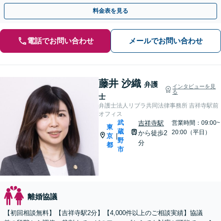
面談可】【完全個室・秘密厳守】
料金表を見る
電話でお問い合わせ
メールでお問い合わせ
藤井 沙織
弁護
インタビューを見
る
士
弁護士法人リブラ共同法律事務所 吉祥寺駅前
オフィス
武
吉祥寺駅
営業時間：09:00~
東
蔵
20:00（平日）
から徒歩2
京
|
野
分
都
市
離婚協議
【初回相談無料】【吉祥寺駅2分】【4,000件以上のご相談実績】協議