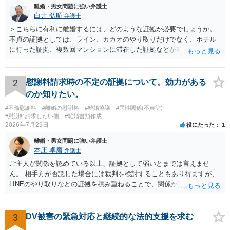
離婚・男女問題に強い弁護士
白井 弘昭
弁護士
＞こちらに有利に離婚するには、どのような証拠が必要でしょうか。
不貞の証拠としては、ライン、カカオのやり取りだけでなく、ホテル
に行った証拠、複数回マンションに滞在した証拠などが有効です。 不
貞の証拠があれば、離婚をさらに有利に進める（離婚したい時期に離
婚する、慰謝料をとるなど）ことができると思われます。 ただし、不
貞発覚後、長期間同居を続けると、不貞を許したとの評価につながる
2
慰謝料請求時の不定の証拠について。効力がある
場合がありますので、ご注意ください。 以上、ご参考まで。
のか知りたい。
#不倫慰謝料
#離婚の慰謝料
#離婚協議
#異性関係(不貞等)
#慰謝料請求したい側
#離婚書類作成
2026年7月29日
役にたった
1
離婚・男女問題に強い弁護士
本庄 卓磨
弁護士
ご主人が関係を認めている以上、証拠として弱いとまでは言えませ
ん。 相手方が否認した場合には裁判を検討することもあり得ますが、
LINEのやり取りなどの証拠を積み重ねることで、関係が認定される余
地は十分にあります。 ただし、手元の証拠でどこまで認定できるかは
個別の事情によりますので、お早めに弁護士に相談されることをおす
すめします。
3
DV被害の緊急対応と継続的な法的支援を求む