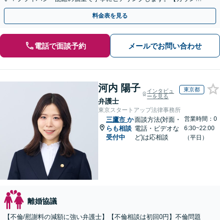
ラーとも連携】
料金表を見る
電話で面談予約
メールでお問い合わせ
河内 陽子
東京都
インタビュ
ーを見る
弁護士
東京スタートアップ法律事務所
営業時間：0
三鷹市
か
面談方法(対面・
らも相談
電話・ビデオな
6:30~22:00
受付中
ど)は応相談
（平日）
離婚協議
【不倫/慰謝料の減額に強い弁護士】【不倫相談は初回0円】不倫問題