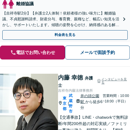
離婚協議
【吉祥寺駅2分】【弁護士2人体制！依頼者様の強い味方に】離婚協
議、不貞慰謝料請求、財産分与、養育費、親権など、幅広い知見を活
かし、サポートいたします。傾聴の姿勢を心がけ、納得感のある解決
を
料金表を見る
電話でお問い合わせ
メールで面談予約
内藤 幸徳
弁護
インタビューを見
る
士
吉祥寺内藤法律事務所
武
井の頭公園
営業時間：10:00
東
蔵
~18:00（平日）
駅
から徒歩6
京
|
野
分
都
市
【交通事故】LINE・chatworkで無料診
断/年間200件超の対応実績／ファミリ
ー事故に強み。顧問医あり。【相続問