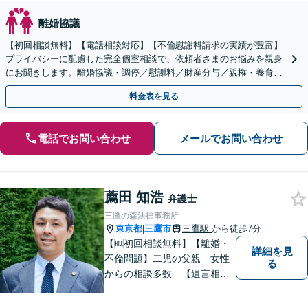
離婚協議
【初回相談無料】【電話相談対応】【不倫慰謝料請求の実績が豊富】
プライバシーに配慮した完全個室相談で、依頼者さまのお悩みを親身
にお聞きします。離婚協議・調停／慰謝料／財産分与／親権・養育
費・面会交流／婚姻費用【休日・夜間相談可】
料金表を見る
電話でお問い合わせ
メールでお問い合わせ
薦田 知浩
弁護士
三鷹の森法律事務所
東京都
三鷹市
三鷹駅
から徒歩7分
|
【🆓初回相談無料】【離婚・
詳細を見
不倫問題】二児の父親 女性
る
からの相談多数 【遺言相
続】遺言書作成60通以上
【企業法務】件数をこなすの