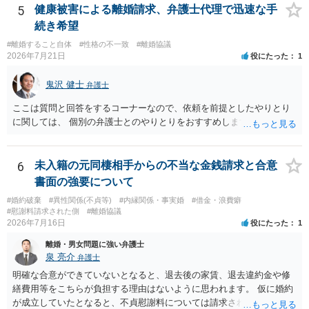
ます。 一生に一度あるかないかの離婚という法律問題ですので、お近
5
健康被害による離婚請求、弁護士代理で迅速な手
くの弁護士事務所にご相談されることをお勧めします。
続き希望
#離婚すること自体
#性格の不一致
#離婚協議
2026年7月21日
役にたった
1
鬼沢 健士
弁護士
ここは質問と回答をするコーナーなので、依頼を前提としたやりとり
に関しては、 個別の弁護士とのやりとりをおすすめします。
6
未入籍の元同棲相手からの不当な金銭請求と合意
書面の強要について
#婚約破棄
#異性関係(不貞等)
#内縁関係・事実婚
#借金・浪費癖
#慰謝料請求された側
#離婚協議
2026年7月16日
役にたった
1
離婚・男女問題に強い弁護士
泉 亮介
弁護士
明確な合意ができていないとなると、退去後の家賃、退去違約金や修
繕費用等をこちらが負担する理由はないように思われます。 仮に婚約
が成立していたとなると、不貞慰謝料については請求される可能性が