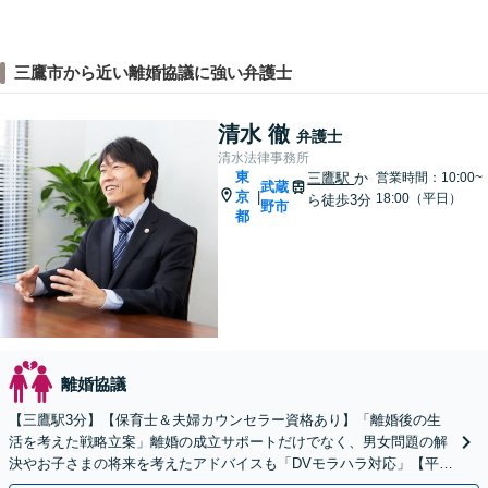
三鷹市から近い離婚協議に強い弁護士
清水 徹
弁護士
清水法律事務所
東
三鷹駅
か
営業時間：10:00~
武蔵
京
|
18:00（平日）
ら徒歩3分
野市
都
離婚協議
【三鷹駅3分】【保育士＆夫婦カウンセラー資格あり】「離婚後の生
活を考えた戦略立案」離婚の成立サポートだけでなく、男女問題の解
決やお子さまの将来を考えたアドバイスも「DVモラハラ対応」【平日
夜間相談可】【キッズスペース完備】【子連れ相談OK】