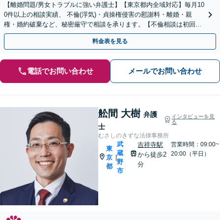
【離婚問題/男女トラブルに強い弁護士】【東京都内全域対応】毎月10
0件以上の相談実績、 不倫(浮気)・貞操権侵害の慰謝料・離婚・親
権・婚約破棄など、秘密厳守で相談を承ります。【不倫相談は初回0
円】 【電話相談でご契約まで対応可/来所不要】
料金表を見る
電話でお問い合わせ
メールでお問い合わせ
舩間 大樹
弁護
インタビューを見
る
士
むさしのきずな法律事務所
武
吉祥寺駅
営業時間：09:00~
東
蔵
20:00（平日）
から徒歩2
京
|
野
分
都
市