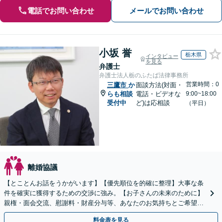
電話でお問い合わせ
メールでお問い合わせ
小坂 誉
栃木県
インタビュー
を見る
弁護士
弁護士法人栃のふたば法律事務所
営業時間：0
三鷹市
か
面談方法(対面・
らも相談
電話・ビデオな
9:00~18:00
受付中
ど)は応相談
（平日）
離婚協議
【とことんお話をうかがいます】【優先順位を的確に整理】大事な条
件を確実に獲得するための交渉に強み。【お子さんの未来のために】
親権・面会交流、慰謝料・財産分与等、あなたのお気持ちとご希望を
聞かせてください！【完全個室／子連れ相談可】
料金表を見る