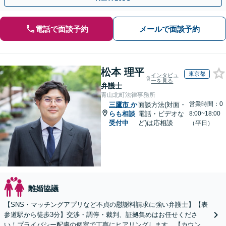
電話で面談予約
メールで面談予約
松本 理平
東京都
インタビュ
ーを見る
弁護士
青山北町法律事務所
営業時間：0
三鷹市
か
面談方法(対面・
らも相談
電話・ビデオな
8:00~18:00
受付中
ど)は応相談
（平日）
離婚協議
【SNS・マッチングアプリなど不貞の慰謝料請求に強い弁護士】【表
参道駅から徒歩3分】交渉・調停・裁判、証拠集めはお任せくださ
い！プライバシー配慮の個室で丁寧にヒアリングします。【カウンセ