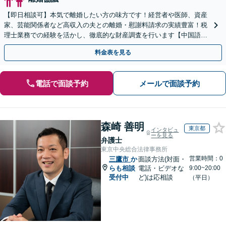
【即日相談可】本気で離婚したい方の味方です！経営者や医師、資産
家、芸能関係者など高収入の夫との離婚・慰謝料請求の実績豊富！税
理士業務での経験を活かし、徹底的な財産調査を行います【中国語対
応可】
料金表を見る
電話で面談予約
メールで面談予約
森崎 善明
東京都
インタビュ
ーを見る
弁護士
東京中央総合法律事務所
営業時間：0
三鷹市
か
面談方法(対面・
らも相談
電話・ビデオな
9:00~20:00
受付中
ど)は応相談
（平日）