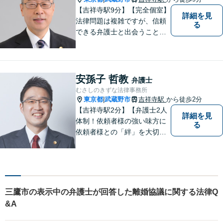
【吉祥寺駅9分】【完全個室】
詳細を見
法律問題は複雑ですが、信頼
る
できる弁護士と出会うことで
解決への道が開けます。 関係
があるか分からないことで
も、ためらわずにご相談くだ
さい。一緒に最善の解決策を
安孫子 哲教
弁護士
見つけましょう。【迅速な対
むさしのきずな法律事務所
応】
東京都
武蔵野市
吉祥寺駅
から徒歩2分
|
【吉祥寺駅2分】【弁護士2人
詳細を見
体制！依頼者様の強い味方に
る
依頼者様との「絆」を大切
に。相続・遺言、不動産・住
まい、労働・雇用（会社
側）、離婚・男女問題 、債権
回収、企業法務、刑事事件、
インターネットなど
三鷹市の表示中の弁護士が回答した離婚協議に関する法律Q
&A