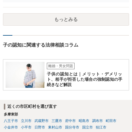
を拒む場合、調停や裁判などの手続きで認知を求める必要がありま
す。 また、認知されたことを前提に、父親として子を養う義務があり
ますので、 養育費を請求できます。 ただ、極端な話相手に収入がなか
もっとみる
ったり、行方不明だったりすると、実際上の回収が難しい可能性はあ
ります。
子の認知に関連する法律相談コラム
離婚・男女問題
子供の認知とは｜メリット・デメリッ
ト、相手が拒否した場合の強制認知の手
続きなど解説
近くの市区町村を選び直す
多摩東部
八王子市
立川市
武蔵野市
三鷹市
府中市
昭島市
調布市
町田市
小金井市
小平市
日野市
東村山市
国分寺市
国立市
狛江市