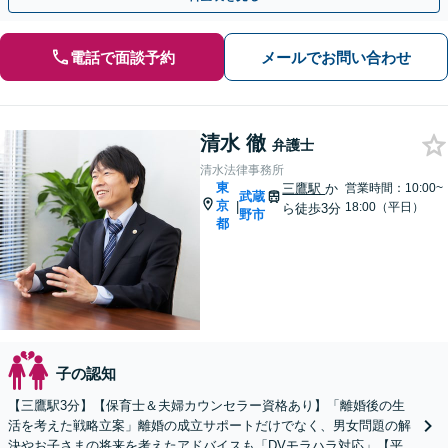
電話で面談予約
メールでお問い合わせ
清水 徹
弁護士
清水法律事務所
東
三鷹駅
か
営業時間：10:00~
武蔵
京
|
18:00（平日）
ら徒歩3分
野市
都
子の認知
【三鷹駅3分】【保育士＆夫婦カウンセラー資格あり】「離婚後の生
活を考えた戦略立案」離婚の成立サポートだけでなく、男女問題の解
決やお子さまの将来を考えたアドバイスも「DVモラハラ対応」【平日