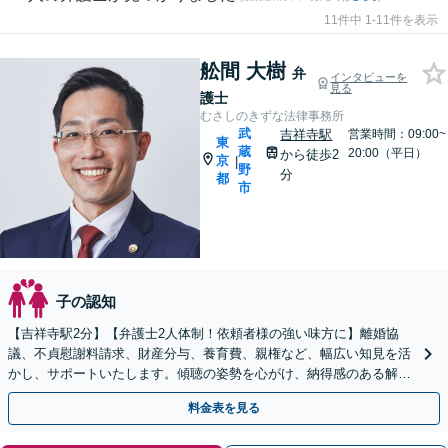
11件中 1-11件を表示
舩間 大樹
弁
インタビューを
見る
護士
むさしのきずな法律事務所
武
吉祥寺駅
営業時間：09:00~
東
蔵
20:00（平日）
から徒歩2
京
|
野
分
都
市
子の認知
【吉祥寺駅2分】【弁護士2人体制！依頼者様の強い味方に】離婚協
議、不貞慰謝料請求、財産分与、養育費、親権など、幅広い知見を活
かし、サポートいたします。傾聴の姿勢を心がけ、納得感のある解決
を
料金表を見る