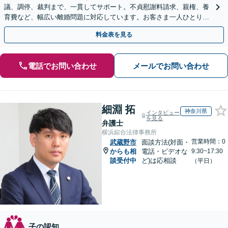
議、調停、裁判まで、一貫してサポート。不貞慰謝料請求、親権、養
育費など、幅広い離婚問題に対応しています。お客さま一人ひとりの
事情に丁寧に配慮し、最適な解決策をご提案します。
料金表を見る
電話でお問い合わせ
メールでお問い合わせ
細淵 拓
神奈川県
インタビュー
を見る
弁護士
横浜綜合法律事務所
営業時間：0
武蔵野市
面談方法(対面・
からも相
電話・ビデオな
9:30~17:30
談受付中
ど)は応相談
（平日）
子の認知