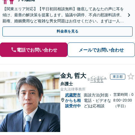
【関東エリア対応】【平日初回相談無料】徹底してあなたの声に耳を
傾け、最善の解決策を提案します。協議や調停、不貞の慰謝料請求、
親権、婚姻費用など複雑な男女問題はお任せください。まずは一人で
抱え込まずお話しください。
料金表を見る
電話でお問い合わせ
メールでお問い合わせ
金丸 哲大
東京都
インタビュ
ーを見る
弁護士
金丸法律事務所
営業時間：0
武蔵野市
面談方法(対面・
からも相
電話・ビデオな
8:00~20:00
談受付中
ど)は応相談
（平日）