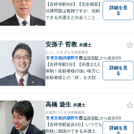
【吉祥寺駅9分】【完全個室】
詳細を見
法律問題は複雑ですが、信頼
る
できる弁護士と出会うことで
解決への道が開けます。 関係
があるか分からないことで
も、ためらわずにご相談くだ
安孫子 哲教
さい。一緒に最善の解決策を
弁護士
見つけましょう。【迅速な対
むさしのきずな法律事務所
応】
東京都
武蔵野市
吉祥寺駅
から徒歩2分
|
【吉祥寺駅2分】【弁護士2人
詳細を見
体制！依頼者様の強い味方に
る
依頼者様との「絆」を大切
に。相続・遺言、不動産・住
まい、労働・雇用（会社
側）、離婚・男女問題 、債権
高橋 遊生
回収、企業法務、刑事事件、
弁護士
インターネットなど
武蔵野けやき法律事務所
東京都
武蔵野市
吉祥寺駅
から徒歩2分
|
【吉祥寺駅徒歩2分】いつでも
詳細を見
気軽に相談のできる弁護士、
る