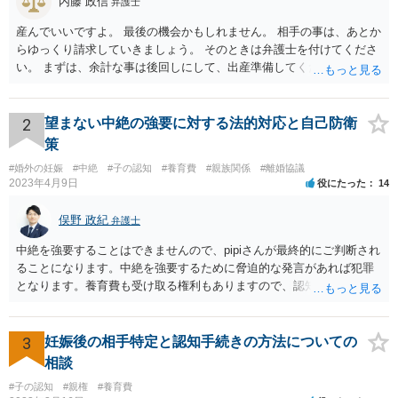
内藤 政信
弁護士
産んでいいですよ。 最後の機会かもしれません。 相手の事は、あとか
らゆっくり請求していきましょう。 そのときは弁護士を付けてくださ
い。 まずは、余計な事は後回しにして、出産準備してください。
2
望まない中絶の強要に対する法的対応と自己防衛
策
#婚外の妊娠
#中絶
#子の認知
#養育費
#親族関係
#離婚協議
2023年4月9日
役にたった
14
俣野 政紀
弁護士
中絶を強要することはできませんので、pipiさんが最終的にご判断され
ることになります。中絶を強要するために脅迫的な発言があれば犯罪
となります。養育費も受け取る権利もありますので、認知等につきお
相手がきちんと対応しないのであれば弁護士にご相談されることをお
勧めします。
3
妊娠後の相手特定と認知手続きの方法についての
相談
#子の認知
#親権
#養育費