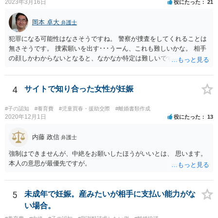
2023年3月16日
役にたった
21
岡本 卓大
弁護士
犯罪になる可能性はなさそうですね。 警察が捜査をしてくれることは
無さそうです。 捜索願いを出す･･･うーん、これも難しいかな。 相手
の顔しかわからないとなると、なかなか特定は難しいですね。 お役に
立てず、すみません。
4
サイトで知り合った女性が妊娠
#子の認知
#養育費
#児童買春・援助交際
#離婚書類作成
2020年12月1日
役にたった
13
内藤 政信
弁護士
強制はできませんが、中絶をお願いしたほうがいいとは、 思います。
本人の意思が最優先ですが。
5
未成年で妊娠。産みたいが相手に支払い能力がな
い場合。