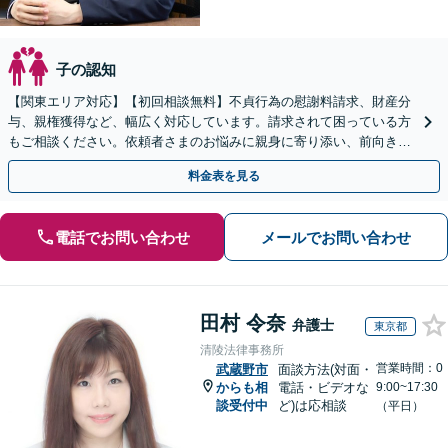
子の認知
【関東エリア対応】【初回相談無料】不貞行為の慰謝料請求、財産分
与、親権獲得など、幅広く対応しています。請求されて困っている方
もご相談ください。依頼者さまのお悩みに親身に寄り添い、前向きな
一歩を踏み出せるように全力でサポートします。
料金表を見る
電話でお問い合わせ
メールでお問い合わせ
田村 令奈
弁護士
東京都
清陵法律事務所
営業時間：0
武蔵野市
面談方法(対面・
からも相
電話・ビデオな
9:00~17:30
談受付中
ど)は応相談
（平日）