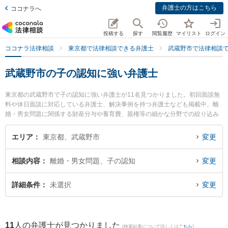
弁護士の方はこちら
ココナラへ
投稿する
探す
閲覧履歴
マイリスト
ログイン
ココナラ法律相談
東京都で法律相談できる弁護士
武蔵野市で法律相談
武蔵野市の子の認知に強い弁護士
東京都の武蔵野市で子の認知に強い弁護士が11名見つかりました。初回面談無
料や休日面談に対応している弁護士、解決事例を持つ弁護士なども掲載中。離
婚・男女問題に関係する財産分与や養育費、親権等の細かな分野での絞り込み
検索もでき便利です。特にむさしのきずな法律事務所の舩間 大樹弁護士や武蔵
境法律事務所の飯田 正伸弁護士、清水法律事務所の清水 徹弁護士のプロフィー
エリア
東京都、武蔵野市
変更
ル情報や弁護士費用、強みなどが注目されています。『武蔵野市で土日や夜間
に発生した子の認知のトラブルを今すぐに弁護士に相談したい』『子の認知の
相談内容
離婚・男女問題、子の認知
変更
トラブル解決の実績豊富な近くの弁護士を検索したい』『初回相談無料で子の
認知を法律相談できる武蔵野市内の弁護士に相談予約したい』などでお困りの
相談者さんにおすすめです。
詳細条件
未選択
変更
11
人の弁護士が見つかりました
(検索結果について詳しくは
こちら
)