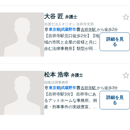
務にも力を入れています。問
題が大きくなる前に、お早め
大谷 匠
にご相談ください！皆様に寄
弁護士
り添い、納得の解決を目指し
弁護士法人オリオン 吉祥寺支部
ます。
東京都
武蔵野市
吉祥寺駅
から徒歩2分
|
【吉祥寺駅北口徒歩2分】【地
詳細を見
域の市民と企業の皆様と共に
る
歩む法律事務所】類型が同じ
事件であっても事実関係やご
要望は異なるため、お一人お
ひとりに寄り添って問題解決
松本 浩幸
を図ります。お困りごとがあ
弁護士
ればお気軽にご相談くださ
稲穂法律事務所
い！
東京都
武蔵野市
吉祥寺駅
から徒歩3分
|
【吉祥寺駅3分】 吉祥寺にあ
詳細を見
るアットホームな事務所。倒
る
産・刑事事件の実績豊富。
【予約制】【休日面談可】
【法テラス利用可】