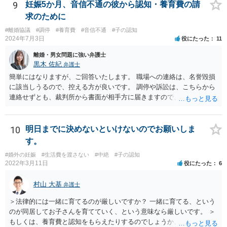
ちまちです。 弊所の場合、交渉をお受けするとなると20万円くらいが
9
妊娠5か月、音信不通の彼から認知・養育費の請
多いかと思います。
求のために
#離婚協議
#調停
#養育費
#音信不通
#子の認知
2024年7月3日
役にたった
11
離婚・男女問題に強い弁護士
黒木 佐紀
弁護士
簡単にはなりますが、ご回答いたします。 職場への連絡は、名誉毀損
に該当しうるので、控える方が良いです。 調停や訴訟は、こちらから
連絡せずとも、裁判所から書面が相手方に届きますので、連絡不要で
す。 ご要望は認知や養育費の請求でしょうか？ 任意に応じてもらえな
いのであれば、調停や訴訟をするしかないかと思います。
10
明日までに決めないといけないのでお願いしま
す。
#婚外の妊娠
#生活費を渡さない
#中絶
#子の認知
2022年3月11日
役にたった
6
村山 大基
弁護士
＞法律的には一緒に育てるのが厳しいですか？ 一緒に育てる、という
のが同居してお子さんを育てていく、という意味なら厳しいです。 ＞
もしくは、養育費と認知をもらえたりするのでしょうか、 相手が認知