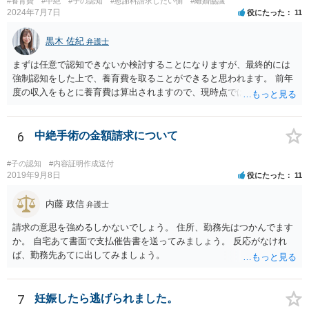
#養育費
#中絶
#子の認知
#慰謝料請求したい側
#離婚協議
2024年7月7日
役にたった
11
黒木 佐紀
弁護士
まずは任意で認知できないか検討することになりますが、最終的には
強制認知をした上で、養育費を取ることができると思われます。 前年
度の収入をもとに養育費は算出されますので、現時点では少額しか取
れないとしても、相手が大学を卒業して就職したら、そこで再度、養
育費の増額調停を起こすこともできます。 仮に中絶する場合でも、相
手方が妊娠について話し合いをしっかりしてくれない場合には、慰謝
6
中絶手術の金額請求について
料請求などもできる可能性があります。 いずれにせよ、親御さんとの
関わりが不可欠となると思われますので、一度話し合った上で、法律
#子の認知
#内容証明作成送付
事務所へ早めのご相談をされたほうがよろしいかと思います。
2019年9月8日
役にたった
11
内藤 政信
弁護士
請求の意思を強めるしかないでしょう。 住所、勤務先はつかんでます
か。 自宅あて書面で支払催告書を送ってみましょう。 反応がなけれ
ば、勤務先あてに出してみましょう。
7
妊娠したら逃げられました。