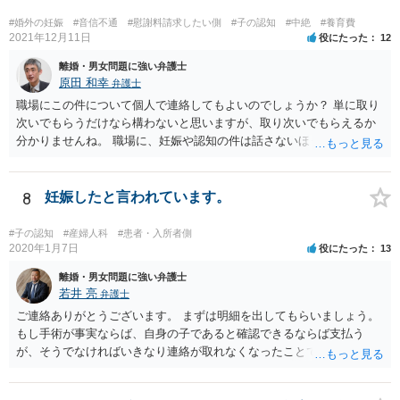
#婚外の妊娠
#音信不通
#慰謝料請求したい側
#子の認知
#中絶
#養育費
2021年12月11日
役にたった
12
離婚・男女問題に強い弁護士
原田 和幸
弁護士
職場にこの件について個人で連絡してもよいのでしょうか？ 単に取り
次いでもらうだけなら構わないと思いますが、取り次いでもらえるか
分かりませんね。 職場に、妊娠や認知の件は話さないほうがよいと思
います。 それとも弁護士を通すべきなのでしょうか？ 相談者で対応が
難しいと思われれば、弁護士に入ってもらうことも検討されてくださ
い。 一度、お近くの弁護士に相談されてみてもよいと思います。
8
妊娠したと言われています。
#子の認知
#産婦人科
#患者・入所者側
2020年1月7日
役にたった
13
離婚・男女問題に強い弁護士
若井 亮
弁護士
ご連絡ありがとうございます。 まずは明細を出してもらいましょう。
もし手術が事実ならば、自身の子であると確認できるならば支払う
が、そうでなければいきなり連絡が取れなくなったことで不信感もあ
るし、自身の子であるか疑問に残る点もあるので、支払えないと回答
してはいかがでしょうか。 代理人となる場合ですが、事務所ごとにま