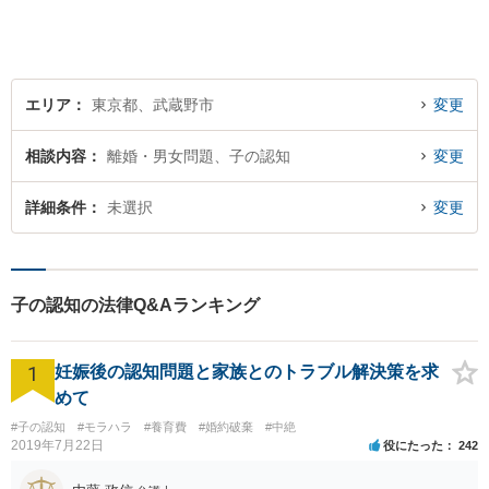
エリア
東京都、武蔵野市
変更
相談内容
離婚・男女問題、子の認知
変更
詳細条件
未選択
変更
子の認知の法律Q&Aランキング
1
妊娠後の認知問題と家族とのトラブル解決策を求
めて
#子の認知
#モラハラ
#養育費
#婚約破棄
#中絶
2019年7月22日
役にたった
242