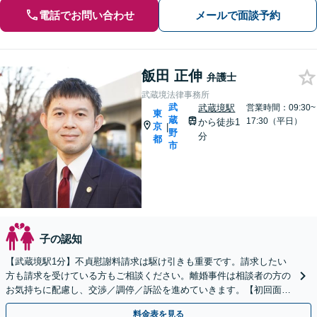
電話でお問い合わせ
メールで面談予約
飯田 正伸
弁護士
武蔵境法律事務所
武
武蔵境駅
営業時間：09:30~
東
蔵
17:30（平日）
から徒歩1
京
|
野
分
都
市
子の認知
【武蔵境駅1分】不貞慰謝料請求は駆け引きも重要です。請求したい
方も請求を受けている方もご相談ください。離婚事件は相談者の方の
お気持ちに配慮し、交渉／調停／訴訟を進めていきます。【初回面談
無料】【休日・夜間面談可】
料金表を見る