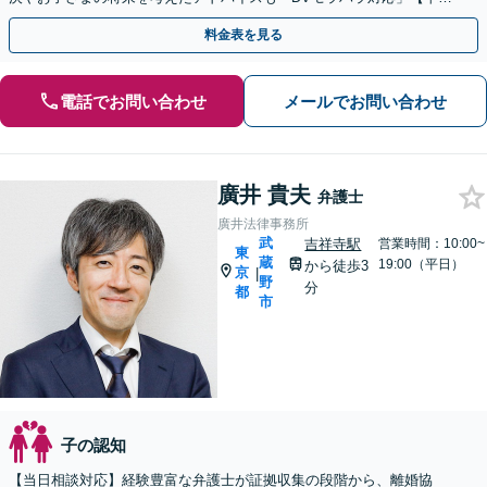
夜間相談可】【キッズスペース完備】【子連れ相談OK】
料金表を見る
電話でお問い合わせ
メールでお問い合わせ
廣井 貴夫
弁護士
廣井法律事務所
武
吉祥寺駅
営業時間：10:00~
東
蔵
19:00（平日）
から徒歩3
京
|
野
分
都
市
子の認知
【当日相談対応】経験豊富な弁護士が証拠収集の段階から、離婚協