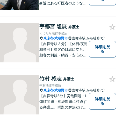
身近にある町医者のような弁
護士を目指しております。一
人ひとりの納得のいく解決の
ために、一緒に全力で取り組
宇都宮 隆展
みます。お気軽にご相談くだ
弁護士
さい。
くにたち法律事務所
東京都
武蔵野市
吉祥寺駅
から徒歩3分
|
【吉祥寺駅３分】【休日/夜間
詳細を見
相談可】顧客の目線に立ち、
る
顧客の利益・納得・安心のた
めに法律問題に全力で取り組
みます。お困りの方は、お気
軽にご相談ください。
竹村 将志
弁護士
中村法律事務所
東京都
武蔵野市
吉祥寺駅
から徒歩7分
|
【吉祥寺駅5分】労働問題・L
詳細を見
GBT問題・相続問題に精通す
る
る弁護士。問題の解決だけで
なく、トラブルを防ぐ予防法