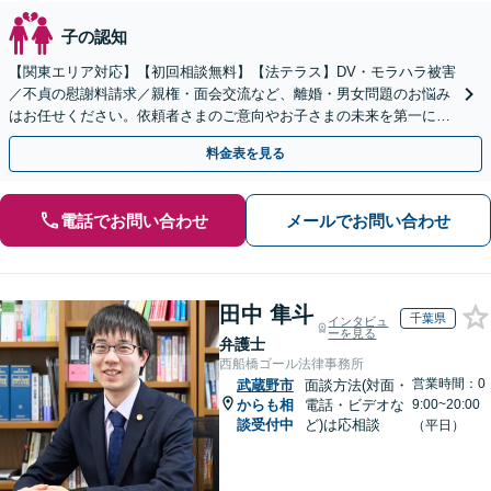
子の認知
【関東エリア対応】【初回相談無料】【法テラス】DV・モラハラ被害
／不貞の慰謝料請求／親権・面会交流など、離婚・男女問題のお悩み
はお任せください。依頼者さまのご意向やお子さまの未来を第一に、
最善の解決へ向けてサポートいたします【子連れ相談】
料金表を見る
電話でお問い合わせ
メールでお問い合わせ
田中 隼斗
千葉県
インタビュ
ーを見る
弁護士
西船橋ゴール法律事務所
営業時間：0
武蔵野市
面談方法(対面・
からも相
電話・ビデオな
9:00~20:00
談受付中
ど)は応相談
（平日）