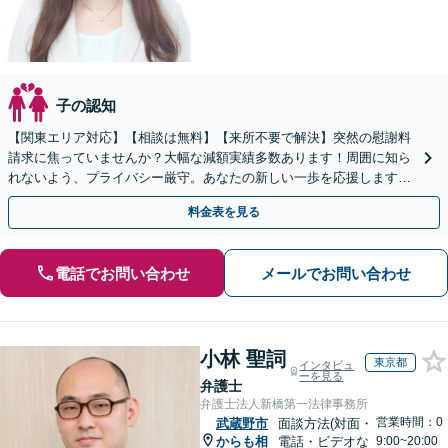
子の認知
【関東エリア対応】【相談は無料】【来所不要で解決】突然の慰謝料
請求に焦っていませんか？大幅な減額実績多数あります！周囲に知ら
れないよう、プライバシー厳守。あなたの新しい一歩を応援しますの
で、まずはご相談ください。
料金表を見る
電話でお問い合わせ
メールでお問い合わせ
小林 聖詞
東京都
インタビュ
ーを見る
弁護士
弁護士法人新橋第一法律事務所
営業時間：0
武蔵野市
面談方法(対面・
からも相
電話・ビデオな
9:00~20:00