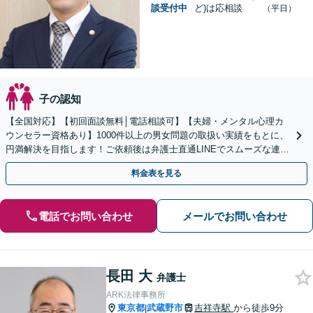
談受付中
ど)は応相談
（平日）
子の認知
【全国対応】【初回面談無料│電話相談可】【夫婦・メンタル心理カ
ウンセラー資格あり】1000件以上の男女問題の取扱い実績をもとに、
円満解決を目指します！ご依頼後は弁護士直通LINEでスムーズな連絡
も可能。セカンドオピニオンのご相談も承ります
料金表を見る
電話でお問い合わせ
メールでお問い合わせ
長田 大
弁護士
ARK法律事務所
東京都
武蔵野市
吉祥寺駅
から徒歩9分
|