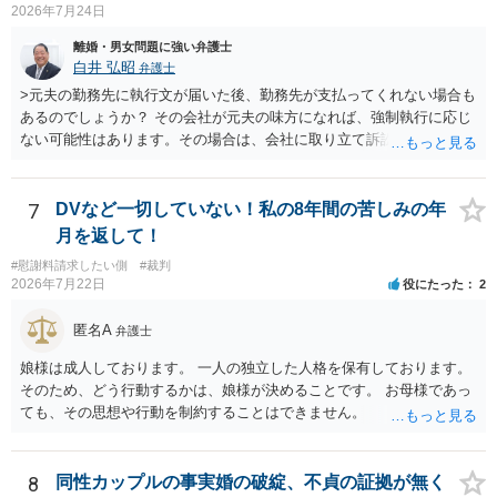
2026年7月24日
離婚・男女問題に強い弁護士
白井 弘昭
弁護士
>元夫の勤務先に執行文が届いた後、勤務先が支払ってくれない場合も
あるのでしょうか？ その会社が元夫の味方になれば、強制執行に応じ
ない可能性はあります。その場合は、会社に取り立て訴訟を行うこと
で、会社から取り立てることができます。 その他、預金を探して差し
押さえ、元夫名義の車の差し押さえ競売などを検討します。 ＞何もで
きなかった場合は、公正証書の原本は戻ってくるのでしょうか？ 取れ
7
DVなど一切していない！私の8年間の苦しみの年
ても取れなくても、執行裁判所に原本の還付請求を行えば還付されま
月を返して！
す。 ＞他の弁護士さんに再度依頼できるのでしょうか？ できます。た
#慰謝料請求したい側
#裁判
だ、取れなかった場合に取り立て訴訟等を起こしてもらえば、他の弁
2026年7月22日
役にたった
2
護士に頼む必要は無いでしょう。 以上、ご参考まで。
匿名A
弁護士
娘様は成人しております。 一人の独立した人格を保有しております。
そのため、どう行動するかは、娘様が決めることです。 お母様であっ
ても、その思想や行動を制約することはできません。
8
同性カップルの事実婚の破綻、不貞の証拠が無く