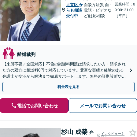
営業時間：0
足立区
か
面談方法(対面・
らも相談
電話・ビデオな
9:00~21:00
受付中
ど)は応相談
（平日）
離婚裁判
【来所不要／全国対応】不倫の慰謝料問題は請求したい方・請求され
た方の双方に相談料0円で対応しています。豊富な実績と経験のある
弁護士が交渉から解決まで徹底サポートします。無料の証拠診断や着
手金の返還保証もありますので安心してご相談ください。
料金表を見る
電話でお問い合わせ
メールでお問い合わせ
杉山 成榮
弁
インタビューを