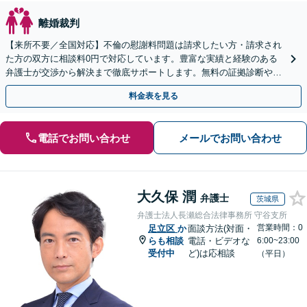
離婚裁判
【来所不要／全国対応】不倫の慰謝料問題は請求したい方・請求され
た方の双方に相談料0円で対応しています。豊富な実績と経験のある
弁護士が交渉から解決まで徹底サポートします。無料の証拠診断や着
手金の返還保証もありますので安心してご相談ください。
料金表を見る
電話でお問い合わせ
メールでお問い合わせ
大久保 潤
弁護士
茨城県
弁護士法人長瀬総合法律事務所 守谷支所
営業時間：0
足立区
か
面談方法(対面・
らも相談
電話・ビデオな
6:00~23:00
受付中
ど)は応相談
（平日）