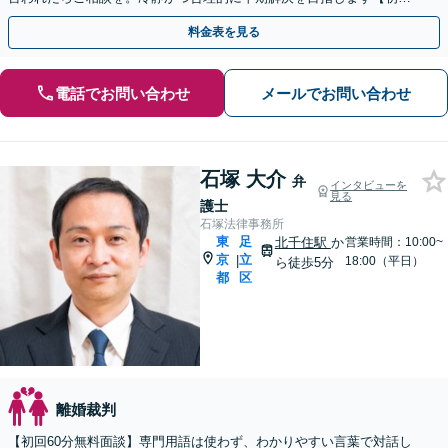
面談無料】
料金表を見る
電話でお問い合わせ
メールでお問い合わせ
石塚 大介
弁
インタビューを
見る
護士
石塚法律事務所
東
足
北千住駅
か
営業時間：10:00~
京
立
|
18:00（平日）
ら徒歩5分
都
区
離婚裁判
【初回60分無料面談】専門用語は使わず、わかりやすい言葉で対話し