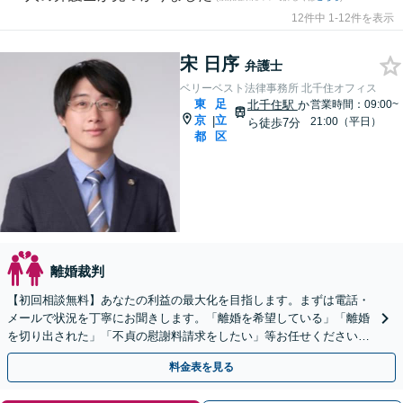
12件中 1-12件を表示
宋 日序
弁護士
ベリーベスト法律事務所 北千住オフィス
東
足
北千住駅
か
営業時間：09:00~
京
立
|
21:00（平日）
ら徒歩7分
都
区
離婚裁判
【初回相談無料】あなたの利益の最大化を目指します。まずは電話・
メールで状況を丁寧にお聞きします。「離婚を希望している」「離婚
を切り出された」「不貞の慰謝料請求をしたい」等お任せください。
【リーズナブルな料金設定】
料金表を見る