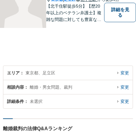
【北千住駅徒歩5分】【歴20
詳細を見
年以上のベテラン弁護士】複
る
雑な問題に対しても豊富な経
験から実現性の高い提案が可
能です。都心で弁護士をお探
しであればお気軽にご相談く
ださい。依頼者様の声を大切
にし、適切に対処して参りま
す。
エリア
東京都、足立区
変更
相談内容
離婚・男女問題、裁判
変更
詳細条件
未選択
変更
離婚裁判の法律Q&Aランキング