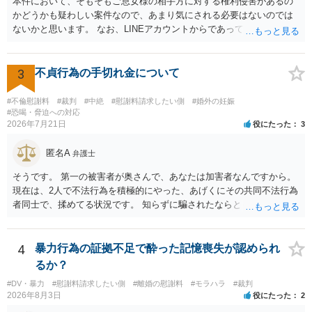
本件において、そもそもご息女様の相手方に対する権利侵害があるの
るものかと推察しますので、 貸金返還ではないかと存じます。 ④ 私
かどうかも疑わしい案件なので、あまり気にされる必要はないのでは
は現在、収入も不安定で貯金もなくリボ払い借金が既に約100万あり。
ないかと思います。 なお、LINEアカウントからであっても、そこに紐
今年に再婚したが主人はお金に厳しい為、一括で220万円を支払う事は
づけられた電話番号の開示→携帯電話会社から氏名・住所が開示され
困難 仮に裁判で敗訴した場合でも、分割払いになる可能性はあります
るパターンはありえるものの、本件のような精神的損害が発生したと
か。 ⇒判決となり敗訴してしまった場合は、強制執行により不動産等
明確にいえないような案件において開示がなされる可能性も低いので
3
不貞行為の手切れ金について
の財産を差し押さえられ、そこから債権回収が図られることになりま
はないかと推察します。
すが、 和解であれば柔軟な解決が可能ですので、その場合は分割払
#不倫慰謝料
#裁判
#中絶
#慰謝料請求したい側
#婚外の妊娠
いにより支払うことも十分可能です。 ⑤ このような事情であれば、私
#恐喝・脅迫への対応
は120万円のみ和解交渉を続けるべきでしょうか。 ⇒ご相談者様の認
2026年7月21日
役にたった
3
識を前提にすれば、１００万円も含めて返済する必要はないと考えら
れるため、 120万円のみについて交渉を続けることがベターかと存じ
匿名A
弁護士
ます。
そうです。 第一の被害者が奥さんで、あなたは加害者なんですから。
現在は、2人で不法行為を積極的にやった、あげくにその共同不法行為
者同士で、揉めてる状況です。 知らずに騙されたならともか
く・・・。 それでも経緯を考えれば多少は、その男よりは同情できる
というだけですから。
4
暴力行為の証拠不足で酔った記憶喪失が認められ
るか？
#DV・暴力
#慰謝料請求したい側
#離婚の慰謝料
#モラハラ
#裁判
2026年8月3日
役にたった
2