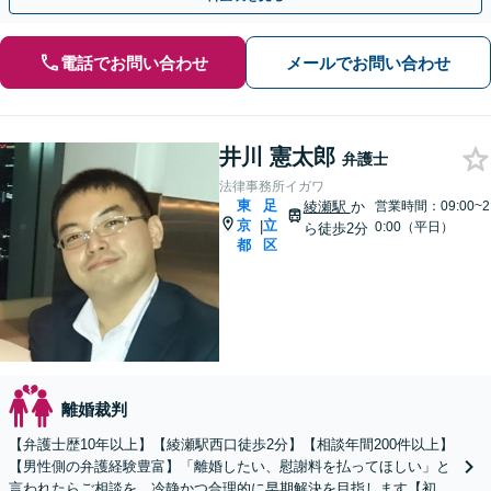
電話でお問い合わせ
メールでお問い合わせ
井川 憲太郎
弁護士
法律事務所イガワ
東
足
綾瀬駅
か
営業時間：09:00~2
京
立
|
0:00（平日）
ら徒歩2分
都
区
離婚裁判
【弁護士歴10年以上】【綾瀬駅西口徒歩2分】【相談年間200件以上】
【男性側の弁護経験豊富】「離婚したい、慰謝料を払ってほしい」と
言われたらご相談を。冷静かつ合理的に早期解決を目指します【初回