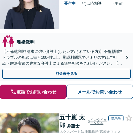
受付中
ど)は応相談
（平日）
離婚裁判
【不倫/慰謝料請求に強い弁護士(したい方/されている方)】不倫慰謝料
トラブルの相談は毎月100件以上、慰謝料問題でお困りの方はご相
談・解決実績の豊富な弁護士による無料相談をご利用ください。【不
倫相談は初回0円】【全国対応】
料金表を見る
電話でお問い合わせ
メールでお問い合わせ
五十嵐 太
群馬県
インタビュ
ーを見る
郎
弁護士
ネクスパート法律事務所 高崎オフィス