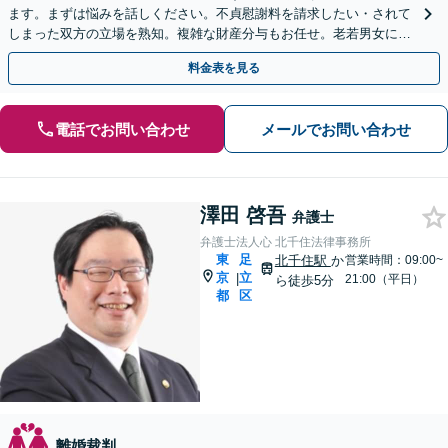
ます。まずは悩みを話しください。不貞慰謝料を請求したい・されて
しまった双方の立場を熟知。複雑な財産分与もお任せ。老若男女に幅
広く対応【カード利用可】【北千住駅5分】
料金表を見る
電話でお問い合わせ
メールでお問い合わせ
澤田 啓吾
弁護士
弁護士法人心 北千住法律事務所
東
足
北千住駅
か
営業時間：09:00~
京
立
|
21:00（平日）
ら徒歩5分
都
区
離婚裁判