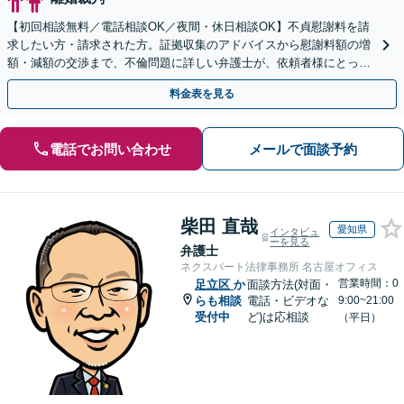
【初回相談無料／電話相談OK／夜間・休日相談OK】不貞慰謝料を請
求したい方・請求された方。証拠収集のアドバイスから慰謝料額の増
額・減額の交渉まで、不倫問題に詳しい弁護士が、依頼者様にとって
最善の解決策をご提案いたします。
料金表を見る
電話でお問い合わせ
メールで面談予約
柴田 直哉
愛知県
インタビュ
ーを見る
弁護士
ネクスパート法律事務所 名古屋オフィス
営業時間：0
足立区
か
面談方法(対面・
らも相談
電話・ビデオな
9:00~21:00
受付中
ど)は応相談
（平日）