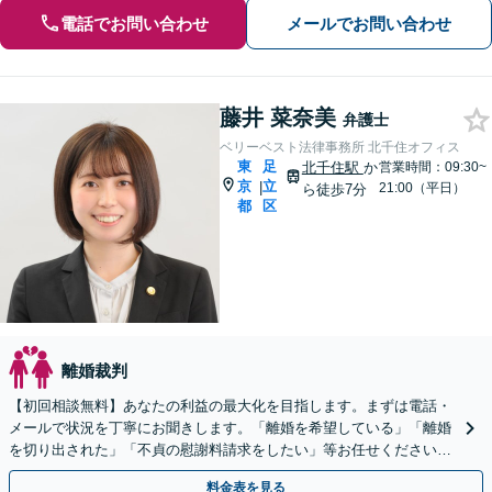
電話でお問い合わせ
メールでお問い合わせ
藤井 菜奈美
弁護士
ベリーベスト法律事務所 北千住オフィス
東
足
北千住駅
か
営業時間：09:30~
京
立
|
21:00（平日）
ら徒歩7分
都
区
離婚裁判
【初回相談無料】あなたの利益の最大化を目指します。まずは電話・
メールで状況を丁寧にお聞きします。「離婚を希望している」「離婚
を切り出された」「不貞の慰謝料請求をしたい」等お任せください。
【リーズナブルな料金設定】
料金表を見る