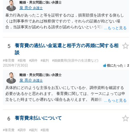
離婚・男女問題に強い弁護士
泉 亮介
弁護士
暴力行為があったこと等を証明するのは，損害賠償を請求する側もし
くは刑事事件であれば検察側ですので，それらの証拠が殆どない場
合，当該事実が認められる請求が認められないという可能性はあるで
しょう。
5
養育費の過払い金返還と相手方の再婚に関する相
談
#養育費
#親権
#調停
#裁判
#婚姻費用(別居中の生活費など)
2026年7月30日
役にたった
2
離婚・男女問題に強い弁護士
泉 亮介
弁護士
具体的にどのような主張をお互いにしているか、調停資料を確認する
必要があるかと思われます。 養育費に関しては、ケースによっては申
立をした時までしか遡れない場合もありえます。 再婚後の相手方の行
動がどのようなものであったのかも重要であるため、相手が再婚後の
養育費に関するやりとり等があればそちらについても確認する必要が
あるでしょう。 公開相談の場での回答よりも個別に弁護士にご相談さ
6
養育費未払いについて
れることをお勧めいたします。
#養育費
#調停
#裁判
#親権