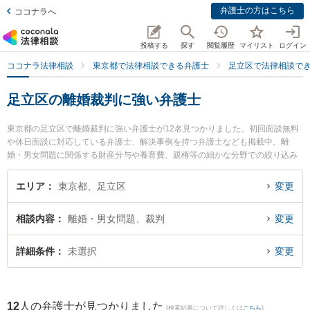
弁護士の方はこちら
ココナラへ
投稿する
探す
閲覧履歴
マイリスト
ログイン
ココナラ法律相談
東京都で法律相談できる弁護士
足立区で法律相談で
足立区の離婚裁判に強い弁護士
東京都の足立区で離婚裁判に強い弁護士が12名見つかりました。初回面談無料
や休日面談に対応している弁護士、解決事例を持つ弁護士なども掲載中。離
婚・男女問題に関係する財産分与や養育費、親権等の細かな分野での絞り込み
検索もでき便利です。特にベリーベスト法律事務所 北千住オフィスの宋 日序弁
護士やベリーベスト法律事務所 北千住オフィスの藤井 菜奈美弁護士、法律事務
エリア
東京都、足立区
変更
所イガワの井川 憲太郎弁護士のプロフィール情報や弁護士費用、強みなどが注
目されています。『足立区で土日や夜間に発生した離婚裁判のトラブルを今す
相談内容
離婚・男女問題、裁判
変更
ぐに弁護士に相談したい』『離婚裁判のトラブル解決の実績豊富な近くの弁護
士を検索したい』『初回相談無料で離婚裁判を法律相談できる足立区内の弁護
士に相談予約したい』などでお困りの相談者さんにおすすめです。
詳細条件
未選択
変更
12
人の弁護士が見つかりました
(検索結果について詳しくは
こちら
)