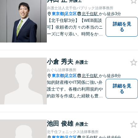
弁護士
弁護士法人北千住パブリック法律事務所
東京都
足立区
北千住駅
から徒歩3分
|
【北千住駅3分】【WEB面談
詳細を見
可】依頼者の方々の本当のニ
る
ーズに寄り添い、時間をかけ
た適切な判決を求めるか、早
期解決を優先するかを共に話
し合い、最も前向きになれる
小倉 秀夫
解決を見つけ出すことを目指
弁護士
します。
おぐら法律事務所
東京都
足立区
北千住駅
から徒歩8分
|
知的財産権やIT関係に強い弁
詳細を見
護士です。各種の利用規約や
る
約款等を作成した経験も豊富
です。契約書のチェック等で
あれば、日本文のみならず英
文のものも対処できます。ネ
池田 俊雄
ット上での誹謗中傷対策も得
弁護士
意です。
北千住フェニックス法律事務所
東京都
足立区
北千住駅
から徒歩6分
|