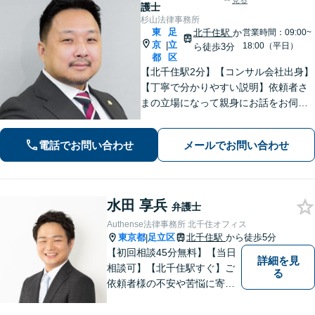
見る
護士
杉山法律事務所
東
足
北千住駅
か
営業時間：09:00~
京
立
|
18:00（平日）
ら徒歩3分
都
区
【北千住駅2分】【コンサル会社出身】
【丁寧で分かりやすい説明】依頼者さ
まの立場になって親身にお話をお伺い
します。話しやすい雰囲気作りを大切
にしておりますので、ささいなお悩み
電話でお問い合わせ
メールでお問い合わせ
でも遠慮なくお聞かせください。【電
話・WEB面談可】
水田 享兵
弁護士
Authense法律事務所 北千住オフィス
東京都
足立区
北千住駅
から徒歩5分
|
【初回相談45分無料】【当日
詳細を見
相談可】【北千住駅すぐ】ご
る
依頼者様の不安や苦悩に寄り
添いながら、納得の解決とな
るよう冷静かつ粘り強く交渉