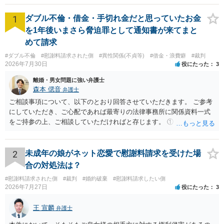
1
ダブル不倫・借金・手切れ金だと思っていたお金
を1年後いまさら脅迫罪として通知書が来てまと
めて請求
#ダブル不倫
#慰謝料請求された側
#異性関係(不貞等)
#借金・浪費癖
#裁判
2026年7月30日
役にたった
3
離婚・男女問題に強い弁護士
森本 偲音
弁護士
ご相談事項について、以下のとおり回答させていただきます。 ご参考
にしていただき、ご心配であれば最寄りの法律事務所に関係資料一式
をご持参の上、ご相談していただければと存じます。 ① このLINEの
流れを見る限り、100万円は貸付金ではなく、手切れ金・和解金と評価
される可能性はあるのか ⇒LINEを含む１００万円の貸付に至るまでの
やり取り等の経緯、誓約書の内容等を踏まえて、関係を清算するため
2
未成年の娘がネット恋愛で慰謝料請求を受けた場
の 金銭であったと評価される可能性はあると考えます。 ② 「今後一
合の対処法は？
切関与しないなら100万円振り込む」というLINEや誓約書は、裁判上
#慰謝料請求された側
#裁判
#婚約破棄
#慰謝料請求したい側
どの程度証拠価値があるのか ⇒前後のやり取りや誓約書の具体的内容
2026年7月27日
役にたった
3
を見ない限り、具体的な判断はできませんが、一定の証拠価値はある
と考えます。 ③ 借用書があっても、後から100万円を貸付扱いに変更
王 宣麟
弁護士
することは認められるのか。 ⇒おそらく１００万円は不当利得（受け
取る正当な権利がないのに利益を取得した）として返還請求されてい