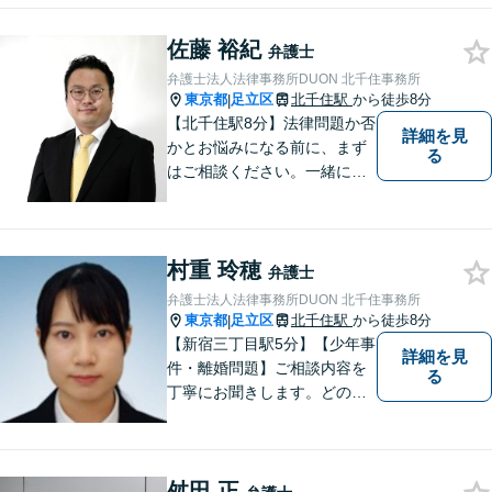
します。離婚男女問題では問
佐藤 裕紀
題解決後の人生も見据えてサ
弁護士
ポートします。
弁護士法人法律事務所DUON 北千住事務所
東京都
足立区
北千住駅
から徒歩8分
|
【北千住駅8分】法律問題か否
詳細を見
かとお悩みになる前に、まず
る
はご相談ください。一緒に考
えましょう。 お悩み事を一人
で抱えることはありません。
ご遠慮なくご相談ください。
村重 玲穂
弁護士
弁護士法人法律事務所DUON 北千住事務所
東京都
足立区
北千住駅
から徒歩8分
|
【新宿三丁目駅5分】【少年事
詳細を見
件・離婚問題】ご相談内容を
る
丁寧にお聞きします。どのよ
うな解決がいいのか、ひとり
ひとりに合ったものを一緒に
考えていきます。
舛田 正