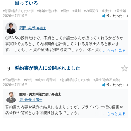
困っている
#慰謝料請求したい側
#離婚の慰謝料
#調停
#裁判
#内縁関係・事実婚
#同性婚
2026年7月19日
役にたった
1
岡田 晃朝
弁護士
①SNSの投稿だけで、不貞として弁護士さんが扱ってくれるかどうか
事実婚であるとして内縁関係を評価してくれる弁護士入ると覆いま
す。 しかし、不貞の証拠は別途必要でしょう。 ②不貞が認められない
のであれば、こちらが別れを承諾してはいるが、一方的な事実婚の解
消にあたるかどうか そこは協議の余地はあるかもしれませんが、離婚
の場合も相互に帰責性が無ければ（立証できなければ）、慰謝料など
9
誓約書が他人に公開されました
は無いので、意味があるかでしょうね。
#不倫慰謝料
#裁判
#離婚の慰謝料
#慰謝料請求したい側
#異性関係(不貞等)
2026年7月16日
役にたった
1
離婚・男女問題に強い弁護士
泉 亮介
弁護士
誓約書の内容や裁判の結果にもよりますが、プライバシー権の侵害や
名誉権の侵害となる可能性はあるでしょう。