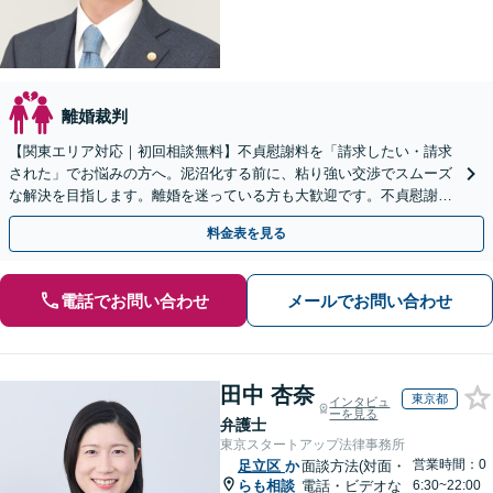
離婚裁判
【関東エリア対応｜初回相談無料】不貞慰謝料を「請求したい・請求
された」でお悩みの方へ。泥沼化する前に、粘り強い交渉でスムーズ
な解決を目指します。離婚を迷っている方も大歓迎です。不貞慰謝料
請求に強い弁護士にお任せください！【夜間や休日相談可】
料金表を見る
電話でお問い合わせ
メールでお問い合わせ
田中 杏奈
東京都
インタビュ
ーを見る
弁護士
東京スタートアップ法律事務所
営業時間：0
足立区
か
面談方法(対面・
らも相談
電話・ビデオな
6:30~22:00