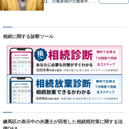
は、労働者側の労働事件、企
業法務（顧問先約４０社）、
破産・再生・任意整理です。
相談件数、訴訟案件、交渉案
件を数多く担当しています。
依頼人さまにとって、最大限
相続に関する診断ツール
の効用を得られるように頑張
っています。
練馬区の表示中の弁護士が回答した相続税対策に関する法
律Q&A