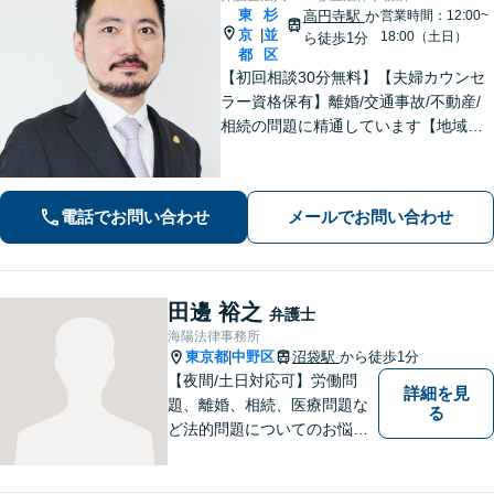
東
杉
高円寺駅
か
営業時間：12:00~
京
並
|
18:00（土日）
ら徒歩1分
都
区
【初回相談30分無料】【夫婦カウンセ
ラー資格保有】離婚/交通事故/不動産/
相続の問題に精通しています【地域に
密着した法律事務所】皆様に安心して
いただけるような頼もしい弁護士を目
指し、日々邁進しております【夜間・
電話でお問い合わせ
メールでお問い合わせ
土日相談可】
田邊 裕之
弁護士
海陽法律事務所
東京都
中野区
沼袋駅
から徒歩1分
|
【夜間/土日対応可】労働問
詳細を見
題、離婚、相続、医療問題な
る
ど法的問題についてのお悩み
は東京都中野区の海陽法律事
務所にご相談下さい。町の法