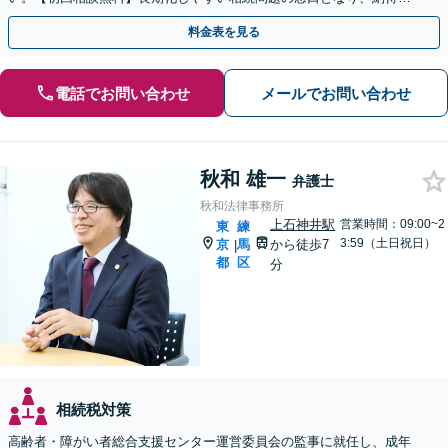
きる解決策をご提案します。【休日・夜間対応可】
料金表を見る
電話でお問い合わせ
メールでお問い合わせ
秋和 雄一
弁護士
秋和法律事務所
上石神井駅
営業時間：09:00~2
東
練
3:59（土日祝日）
京
馬
から徒歩7
|
都
区
分
相続税対策
高齢者・障がい者総合支援センター運営委員会の監事に就任し、成年