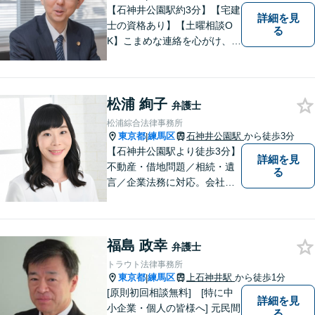
【石神井公園駅約3分】【宅建
詳細を見
士の資格あり】【土曜相談O
る
K】こまめな連絡を心がけ、依
頼者さまが納得できる解決を
目指します【相続・遺言】相
談実績100件！他士業と連携
松浦 絢子
してワンストップ解決【初回
弁護士
相談無料】【完全個室で対
松浦綜合法律事務所
応】
東京都
練馬区
石神井公園駅
から徒歩3分
|
【石神井公園駅より徒歩3分】
詳細を見
不動産・借地問題／相続・遺
る
言／企業法務に対応。会社員
経験もある女性弁護士による
丁寧な対応に定評があります
福島 政幸
弁護士
トラウト法律事務所
東京都
練馬区
上石神井駅
から徒歩1分
|
[原則初回相談無料] [特に中
詳細を見
小企業・個人の皆様へ] 元民間
る