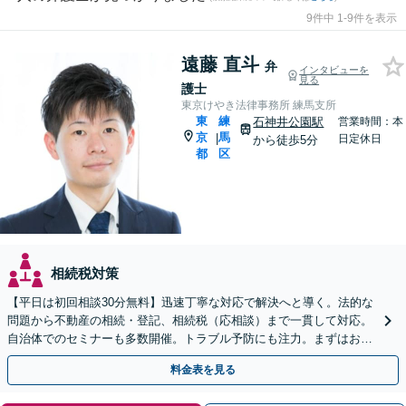
9件中 1-9件を表示
遠藤 直斗
弁
インタビューを
見る
護士
東京けやき法律事務所 練馬支所
東
練
石神井公園駅
営業時間：本
京
馬
|
日定休日
から徒歩5分
都
区
相続税対策
【平日は初回相談30分無料】迅速丁寧な対応で解決へと導く。法的な
問題から不動産の相続・登記、相続税（応相談）まで一貫して対応。
自治体でのセミナーも多数開催。トラブル予防にも注力。まずはお気
軽にご相談ください
料金表を見る