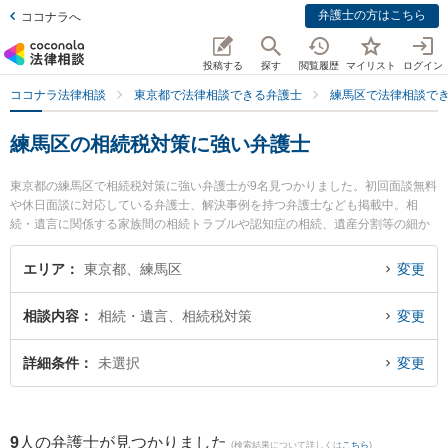
弁護士の方はこちら
ココナラへ
投稿する
探す
閲覧履歴
マイリスト
ログイン
ココナラ法律相談
東京都で法律相談できる弁護士
練馬区で法律相談で
練馬区の相続税対策に強い弁護士
東京都の練馬区で相続税対策に強い弁護士が9名見つかりました。初回面談無料
や休日面談に対応している弁護士、解決事例を持つ弁護士なども掲載中。相
続・遺言に関係する家族間の相続トラブルや認知症の相続、遺産分割等の細か
な分野での絞り込み検索もでき便利です。特に東京けやき法律事務所 練馬支所
の遠藤 直斗弁護士やルピナス法律事務所の斎藤 純一弁護士、大泉学園法律事務
エリア
東京都、練馬区
変更
所の久保田 育大弁護士のプロフィール情報や弁護士費用、強みなどが注目され
ています。『練馬区で土日や夜間に発生した相続税対策のトラブルを今すぐに
相談内容
相続・遺言、相続税対策
変更
弁護士に相談したい』『相続税対策のトラブル解決の実績豊富な近くの弁護士
を検索したい』『初回相談無料で相続税対策を法律相談できる練馬区内の弁護
士に相談予約したい』などでお困りの相談者さんにおすすめです。
詳細条件
未選択
変更
9
人の弁護士が見つかりました
(検索結果について詳しくは
こちら
)