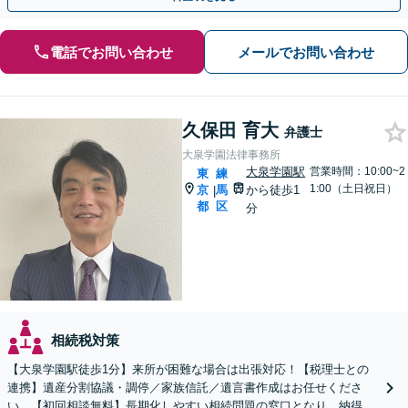
電話でお問い合わせ
メールでお問い合わせ
久保田 育大
弁護士
大泉学園法律事務所
大泉学園駅
営業時間：10:00~2
東
練
1:00（土日祝日）
京
馬
から徒歩1
|
都
区
分
相続税対策
【大泉学園駅徒歩1分】来所が困難な場合は出張対応！【税理士との
連携】遺産分割協議・調停／家族信託／遺言書作成はお任せくださ
い。【初回相談無料】長期化しやすい相続問題の窓口となり、納得で