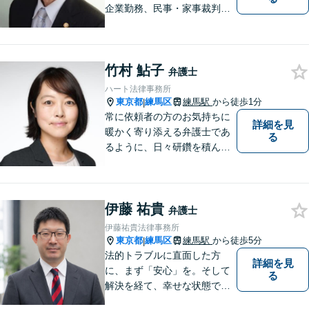
企業勤務、民事・家事裁判官
出身弁護士が全国どこにお住
まいの市民の皆さんでも気軽
に利用いただける法律事務所
竹村 鮎子
として、オールラウンドに対
弁護士
応します。
ハート法律事務所
東京都
練馬区
練馬駅
から徒歩1分
|
常に依頼者の方のお気持ちに
詳細を見
暖かく寄り添える弁護士であ
る
るように、日々研鑽を積んで
おります。特に、練馬エリア
を中心に、東京２３区西部、
多摩地区、埼玉地区の方のご
伊藤 祐貴
相談を多く受けております。
弁護士
皆様が明るい未来を進めるよ
伊藤祐貴法律事務所
うに、法律の面から力になり
東京都
練馬区
練馬駅
から徒歩5分
|
ます。
法的トラブルに直面した方
詳細を見
に、まず「安心」を。そして
る
解決を経て、幸せな状態で当
事務所を去っていただく