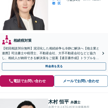
都
区
相続税対策
【初回相談30分無料】泥沼化した相続紛争も冷静に解決へ【他士業と
連携】司法書士や税理士、不動産会社、大手不動産会社などと協力
し、相続人が納得できる解決策をご提案【遺言書作成】トラブルを予
測したうえで作成・執行【夜間休日の相談可】
料金表を見る
電話でお問い合わせ
メールでお問い合わせ
木村 恒平
弁護士
弁護士法人KTG 杉並法律事務所