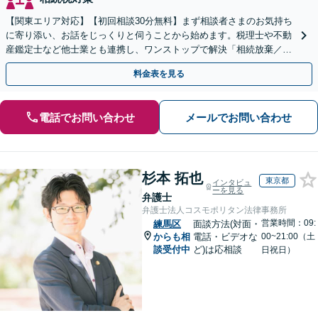
【関東エリア対応】【初回相談30分無料】まず相談者さまのお気持ち
に寄り添い、お話をじっくりと伺うことから始めます。税理士や不動
産鑑定士など他士業とも連携し、ワンストップで解決「相続放棄／遺
言書作成／遺留分侵害額請求／使い込み・寄与分など」
料金表を見る
電話でお問い合わせ
メールでお問い合わせ
杉本 拓也
東京都
インタビュ
ーを見る
弁護士
弁護士法人コスモポリタン法律事務所
営業時間：09:
練馬区
面談方法(対面・
からも相
電話・ビデオな
00~21:00（土
談受付中
ど)は応相談
日祝日）