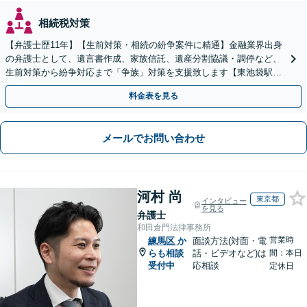
相続税対策
【弁護士歴11年】【生前対策・相続の紛争案件に精通】金融業界出身
の弁護士として、遺言書作成、家族信託、遺産分割協議・調停など、
生前対策から紛争対応まで「争族」対策を支援致します【東池袋駅2
分】【初回面談無料】
料金表を見る
メールでお問い合わせ
河村 尚
東京都
インタビュー
を見る
弁護士
和田倉門法律事務所
営業時
練馬区
か
面談方法(対面・電
らも相談
話・ビデオなど)は
間：本日
受付中
応相談
定休日