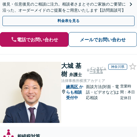
後見・任意後見のご相談に注力。相談者さまとそのご家族のご要望に
沿った、オーダーメイドのご提案をご用意いたします【訪問面談可】
料金表を見る
電話でお問い合わせ
メールでお問い合わせ
大城 基
神奈川県
インタビュ
ーを見る
樹
弁護士
法律事務所横濱アカデミア
営業時
練馬区
か
面談方法(対面・電
らも相談
話・ビデオなど)は
間：本日
受付中
応相談
定休日
相続税対策