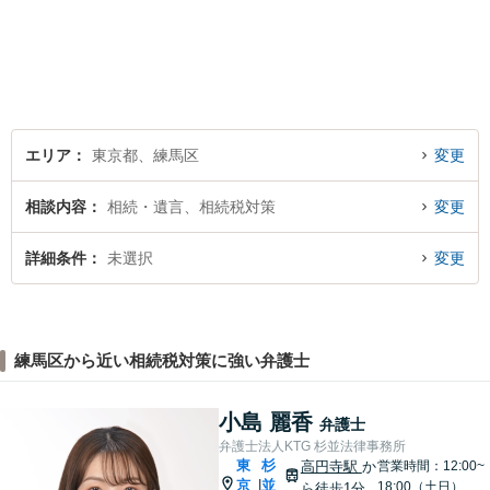
エリア
東京都、練馬区
変更
相談内容
相続・遺言、相続税対策
変更
詳細条件
未選択
変更
練馬区から近い相続税対策に強い弁護士
小島 麗香
弁護士
弁護士法人KTG 杉並法律事務所
東
杉
高円寺駅
か
営業時間：12:00~
京
並
|
18:00（土日）
ら徒歩1分