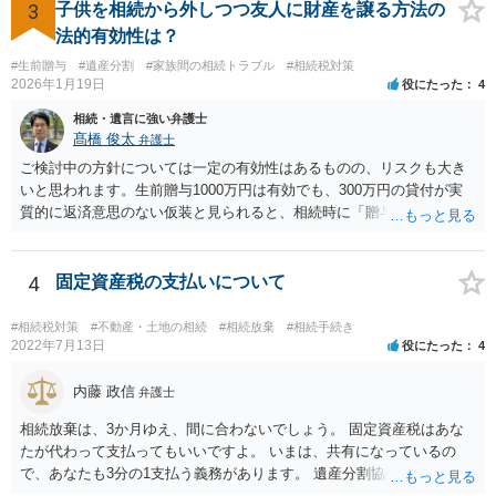
とになります。 税務署も、およその遺産を把握してるので、税務署か
3
子供を相続から外しつつ友人に財産を譲る方法の
ら、遺産の 情報を得ることもあります。
法的有効性は？
#生前贈与
#遺産分割
#家族間の相続トラブル
#相続税対策
2026年1月19日
役にたった
4
相続・遺言に強い弁護士
髙橋 俊太
弁護士
ご検討中の方針については一定の有効性はあるものの、リスクも大き
いと思われます。生前贈与1000万円は有効でも、300万円の貸付が実
質的に返済意思のない仮装と見られると、相続時に「贈与」と評価さ
れ、子から遺留分侵害額請求を受ける可能性があります。 その他の方
法として考えられるものとしては、 ①信託（家族信託・目的信託） 財
産を信託口に移し、受託者（信頼できる友人や専門職）に管理させ、
4
固定資産税の支払いについて
・生存中はあなたの生活費・介護費に優先充当 ・残余を友人や慈善団
体へ と使途を厳格に指定。相続ではなく信託帰属になるため、子の関
#相続税対策
#不動産・土地の相続
#相続放棄
#相続手続き
与を大きく排除できます。 ②遺言＋生命保険の組合せ 生活資金は手元
2022年7月13日
役にたった
4
に残し、余剰資金で受取人を友人・団体にした保険を活用。保険金は
相続財産とは別枠で、遺留分対策にも有効と思われます。 ③負担付死
内藤 政信
弁護士
因贈与 「介護・見守り等を条件に、死亡時に財産を渡す」契約。条件
相続放棄は、3か月ゆえ、間に合わないでしょう。 固定資産税はあな
不履行なら無効にでき、老後の安心を担保できます。 ④ 寄附予約＋解
たが代わって支払ってもいいですよ。 いまは、共有になっているの
除条件 慈善団体への寄附を予約しつつ、資金不足時は解除できる条項
で、あなたも3分の1支払う義務があります。 遺産分割協議をして、不
を設定。 などがあり得るかと思われます。
動産取得者を決めて、相続登記する必要があります。 登記名義人に支