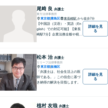
律家として、一つ一つきめ細
やかに案件に取り組みます。
尾﨑 良
弁護士
東方法律事務所
東京都
豊島区
東長崎駅
から徒歩7分
|
【中国語（汉语）・英語（En
詳細を見
glish）での対応可能】【東長
る
崎駅7分】企業法務全般や税務
調査対応、M&Aをはじめ、労
働問題や不動産取引、一般民
事事件など幅広い分野に取り
組んでいます。
松本 治
弁護士
リリーフ法律事務所
東京都
板橋区
|
「弁護士は、社会生活上の医
詳細を見
師である。」この信念に基づ
る
き納得の解決を目指します。
植村 友哉
弁護士