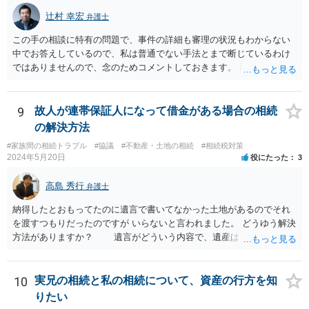
辻村 幸宏
弁護士
この手の相談に特有の問題で、事件の詳細も審理の状況もわからない
中でお答えしているので、私は普通でない手法とまで断じているわけ
ではありませんので、念のためコメントしておきます。 匿名の弁護士
さんが回答しておられるように、いずれ出さざるを得なくなる書類な
のではないかという視点もありますし、その場合には結局出さなけれ
ば不利益もあります。あるいは、後に虚偽主張をしたと指摘されるリ
9
故人が連帯保証人になって借金がある場合の相続
スクもあります。 ですからそれを提出したことが事件処理として不適
の解決方法
切であるとか、結果においてマイナスを与えたということまではいえ
#家族間の相続トラブル
#協議
#不動産・土地の相続
#相続税対策
ないと思います。 依頼者とのコミュニケーション含む微妙な問題であ
2024年5月20日
役にたった
3
り第三者にはあまりアドバイスしづらい問題であるということはご理
解いただければ幸いです。
高島 秀行
弁護士
納得したとおもってたのに遺言で書いてなかった土地があるのでそれ
を渡すつもりだったのですが いらないと言われました。 どうゆう解決
方法がありますか？ 遺言がどういう内容で、遺産はどれくらいあ
ったのか、遺言に書いていなかった土地の価値 など、詳しい事情が
分からないとあなたの質問に回答することは難しいです。 遺留分
が請求されるのであれば、遺留分は法改正により現金で支払うことに
10
実兄の相続と私の相続について、資産の行方を知
なることから 土地を渡すということで解決しない可能性はありま
りたい
す。 ただ、遺言で書いていない土地は、遺産分割により、相手が