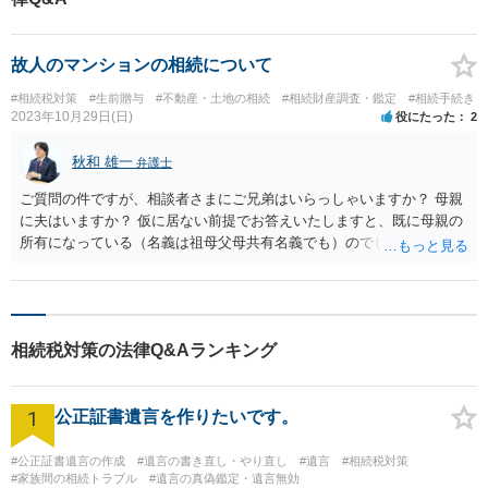
故人のマンションの相続について
#相続税対策
#生前贈与
#不動産・土地の相続
#相続財産調査・鑑定
#相続手続き
2023年10月29日(日)
役にたった
2
秋和 雄一
弁護士
ご質問の件ですが、相談者さまにご兄弟はいらっしゃいますか？ 母親
に夫はいますか？ 仮に居ない前提でお答えいたしますと、既に母親の
所有になっている（名義は祖母父母共有名義でも）のでしたら、あえ
て現時点で相談者さまの名義にする必要はないと考えます。 なぜな
ら、母親にもしものことがあれば、そのまま所有権が相談者さまに移
転するからで、その後に名義を変えれば良いと考えます。 名義を変え
るのにも登録免許税はかかりますし、いくらの前に贈与税等を支払う
相続税対策の法律Q&Aランキング
のももったいないですね。 ただし、相続陶器の義務化がなされてお
り、名義（登記変更）をしないと過料という制裁はあるようです。
1
公正証書遺言を作りたいです。
#公正証書遺言の作成
#遺言の書き直し・やり直し
#遺言
#相続税対策
#家族間の相続トラブル
#遺言の真偽鑑定・遺言無効