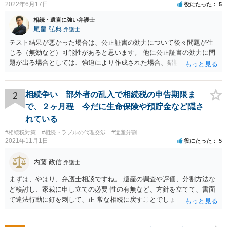
2022年6月17日
役にたった
5
相続・遺言に強い弁護士
尾畠 弘典
弁護士
テスト結果が悪かった場合は、公正証書の効力について後々問題が生
じる（無効など）可能性があると思います。 他に公正証書の効力に問
題が出る場合としては、強迫により作成された場合、錯誤（勘違い）
の場合などがあります。 遺言の対象となる財産の多寡などにもよりま
すが、弁護士に作成を依頼する場合は、１０～数十万円程度になるケ
ースが多いと思います。 報酬体系は、弁護士ごとに異なりますので一
2
相続争い 部外者の乱入で相続税の申告期限ま
律の基準はありません。
で、２ヶ月程 今だに生命保険や預貯金など隠さ
れている
#相続税対策
#相続トラブルの代理交渉
#遺産分割
2021年11月1日
役にたった
5
内藤 政信
弁護士
まずは、やはり、弁護士相談ですね。 遺産の調査や評価、分割方法な
ど検討し、家裁に申し立ての必要 性の有無など、方針を立てて、書面
で違法行動に釘を刺して、正 常な相続に戻すことでしょう。 申告につ
いては、相続税を払うレベルなら、いったん法定相続で 申告して、そ
の際に3年以内に分割協議の上、修正申告する旨の書 面を添付するこ