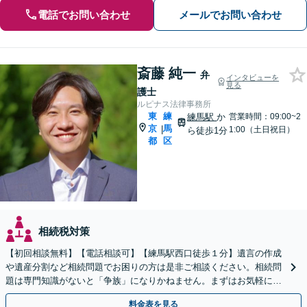
電話でお問い合わせ
メールでお問い合わせ
斎藤 純一
弁
インタビューを
見る
護士
ルピナス法律事務所
東
練
練馬駅
か
営業時間：09:00~2
京
馬
|
1:00（土日祝日）
ら徒歩1分
都
区
相続税対策
【初回相談無料】【電話相談可】【練馬駅西口徒歩１分】遺言の作成
や遺産分割など相続問題でお困りの方は是非ご相談ください。相続問
題は専門知識がないと「争族」になりかねません。まずはお気軽にご
相談ください。【中央大学実務講師】
料金表を見る