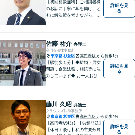
【初回相談無料】ご相談者様
詳細を見
のお話に丁寧に耳を傾け、と
る
もに解決策を考えながら、納
得できる形での問題解決を目
指して尽力いたします。信頼
いただける弁護士になれるよ
う日々精進して参ります。
佐藤 祐介
弁護士
【夜間や休日相談も対応可
高円寺法律事務所
能】【メール・WEB面談可】
東京都
杉並区
高円寺駅
から徒歩1分
|
【駅徒歩１分】◆離婚・男女
詳細を見
問題，企業法務，相続等に注
る
力しています◆ お一人おひと
りのお気持ちに即した，事案
ごとの解決策をご提案いたし
ます。
藤川 久昭
弁護士
クラウンズ法律事務所
東京都
杉並区
高円寺駅
から徒歩4分
|
【高円寺駅4分】【労働問題】
詳細を見
【休日面談可】私の主要分野
る