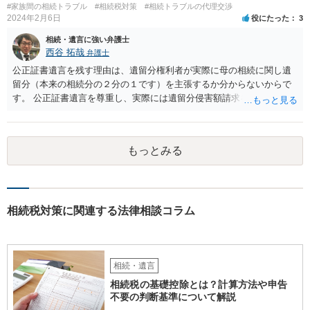
#家族間の相続トラブル
#相続税対策
#相続トラブルの代理交渉
取得することとなる可能性はあります。 弁護士に面談で詳しい事
2024年2月6日
役にたった
3
情を話して相談された方がよいと思います。
相続・遺言に強い弁護士
西谷 拓哉
弁護士
公正証書遺言を残す理由は、遺留分権利者が実際に母の相続に関し遺
留分（本来の相続分の２分の１です）を主張するか分からないからで
す。 公正証書遺言を尊重し、実際には遺留分侵害額請求を行使しない
かもしれません。 遺留分侵害額請求をされないように、あらかじめ遺
留分相当額を分配する遺言を作ることも一つの方法です。
もっとみる
相続税対策に関連する法律相談コラム
相続・遺言
相続税の基礎控除とは？計算方法や申告
不要の判断基準について解説