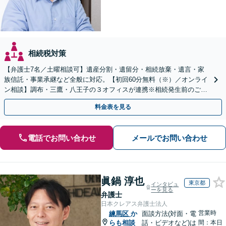
相続税対策
【弁護士7名／土曜相談可】遺産分割・遺留分・相続放棄・遺言・家
族信託・事業承継など全般に対応。【初回60分無料（※）／オンライ
ン相談】調布・三鷹・八王子の３オフィスが連携※相続発生前のご相
談など有料相談になるものもございます。
料金表を見る
電話でお問い合わせ
メールでお問い合わせ
眞鍋 淳也
東京都
インタビュ
ーを見る
弁護士
日本クレアス弁護士法人
営業時
練馬区
か
面談方法(対面・電
らも相談
話・ビデオなど)は
間：本日