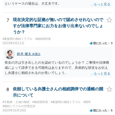
というケースの場合は、大丈夫です。
7
現在決定的な証拠が無いので認めさせれないので
すが法律専門家にお力をお借り出来ないのでしょ
うか？
#家族間の相続トラブル
#相続税対策
2023年6月11日
役にたった
3
鈴木 健太
弁護士
長女の方は引き出したのを認めているのでしょうか？ ご事情や法律構
成によって請求できる可能性はありますので、具体的な状況をお伝え
し弁護士に相続されるのが良いでしょう。
8
依頼している弁護士さんの相続調停での通帳の開
示について
#不動産・土地の相続
#相続税対策
#家族間の相続トラブル
#調停
#相続トラブルの代理交渉
2023年10月19日
役にたった
5