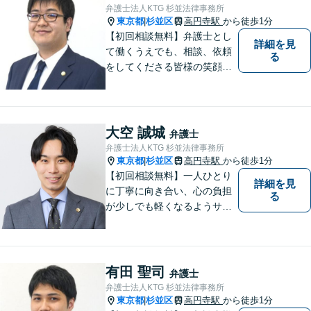
弁護士法人KTG 杉並法律事務所
東京都
杉並区
高円寺駅
から徒歩1分
|
【初回相談無料】弁護士とし
詳細を見
て働くうえでも、相談、依頼
る
をしてくださる皆様の笑顔を
見られるよう、不安や悩みに
真摯に向き合いながら解決へ
と導くことを心がけていま
す。【夜間や休日相談も対応
大空 誠城
弁護士
可能】【メール・WEB面談
弁護士法人KTG 杉並法律事務所
可】
東京都
杉並区
高円寺駅
から徒歩1分
|
【初回相談無料】一人ひとり
詳細を見
に丁寧に向き合い、心の負担
る
が少しでも軽くなるようサポ
ートいたします。問題の背景
にも目を向け、その先の暮ら
しまで見据えた支えを大切に
しています。【夜間や休日相
有田 聖司
弁護士
談も対応可能】【メール・WE
弁護士法人KTG 杉並法律事務所
B面談可】
東京都
杉並区
高円寺駅
から徒歩1分
|