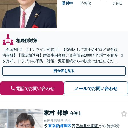
受付中
応相談
定休日
相続税対策
【全国対応】【オンライン相談可】【原則として着手金ゼロ／完全成
功報酬】【電話相談可】解決事例多数／資産価値1000万円増で不動産
を売却。トラブルの予防・対策・泥沼相続からの脱出はお任せくださ
い！法律と税務を一体的に対応します
料金表を見る
電話でお問い合わせ
メールでお問い合わせ
家村 邦雄
弁護士
石神井法律事務所
東京都
練馬区
石神井公園駅
から徒歩3分
|