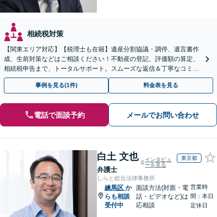
相続税対策
【関東エリア対応】【税理士も在籍】遺産分割協議・調停、遺言書作
成、生前対策などはご相談ください！不動産の登記、評価額の算定、
相続税申告まで、トータルサポート。スムーズな返信＆丁寧なコミュ
ニケーション◎お気軽にご相談ください。
事例を見る(1件)
料金表を見る
電話で面談予約
メールでお問い合わせ
白土 文也
東京都
インタビュ
ーを見る
弁護士
しらと総合法律事務所
営業時
練馬区
か
面談方法(対面・電
らも相談
話・ビデオなど)は
間：本日
受付中
応相談
定休日