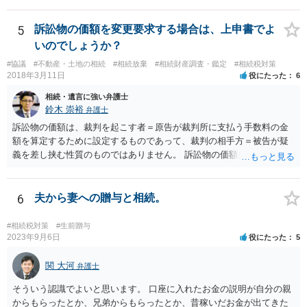
払い義務があります。
5
訴訟物の価額を変更要求する場合は、上申書でよ
いのでしょうか？
#協議
#不動産・土地の相続
#相続放棄
#相続財産調査・鑑定
#相続税対策
2018年3月11日
役にたった
6
相続・遺言に強い弁護士
鈴木 崇裕
弁護士
訴訟物の価額は、裁判を起こす者＝原告が裁判所に支払う手数料の金
額を算定するために設定するものであって、裁判の相手方＝被告が疑
義を差し挟む性質のものではありません。 訴訟物の価額自体が裁判の
目的（審理の対象）となることもありませんので、上申書や証拠を出
したとしても、変更されることはありません。
6
夫から妻への贈与と相続。
#相続税対策
#生前贈与
2023年9月6日
役にたった
5
関 大河
弁護士
そういう認識でよいと思います。 口座に入れたお金の説明が自分の親
からもらったとか、兄弟からもらったとか、昔稼いだお金が出てきた