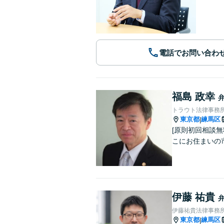
電話でお問い合わ
福島 政幸
トラウト法律事務
東京都
練馬区
|
[原則初回相談無料] [特に中小
こにお住まいの
伊藤 祐貴
伊藤祐貴法律事務
東京都
練馬区
|