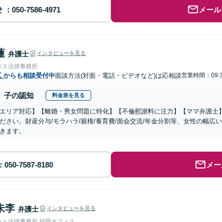
せ
メール
蓮
弁護士
インタビューを見る
タス法律事務所
区
からも相談受付中
面談方法(対面・電話・ビデオなど)は応相談
営業時間：09:3
子の認知
料金表を見る
エリア対応】【離婚・男女問題に特化】【不倫慰謝料に注力】【ママ弁護士
ださい。財産分与/モラハラ/親権/養育費/面会交流/年金分割等、女性の幅
きます。
メー
朱李
弁護士
インタビューを見る
ート法律事務所 福岡オフィス