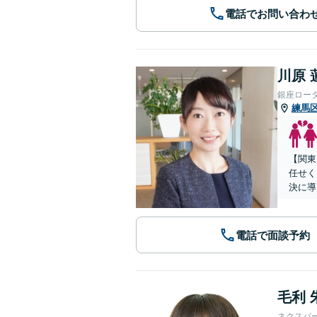
電話でお問い合わ
川原 
銀座ロー
練馬
【関東
任せく
決に導
電話で面談予約
毛利 
ネクスパ