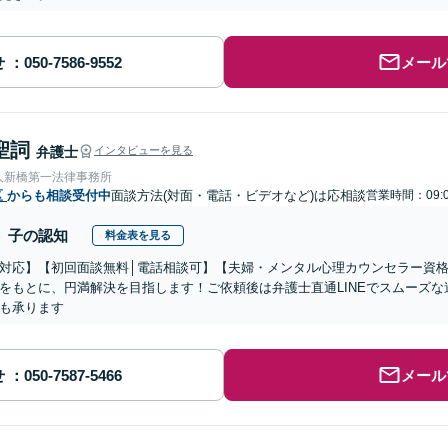
せ
メール
聖詞
弁護士
インタビューを見る
人新橋第一法律事務所
区
からも相談受付中
面談方法(対面・電話・ビデオなど)は応相談
営業時間：09:0
子の認知
料金表を見る
対応】【初回面談無料│電話相談可】【夫婦・メンタル心理カウンセラー資格あ
をもとに、円満解決を目指します！ご依頼後は弁護士直通LINEでスムーズ
も承ります
せ
メール