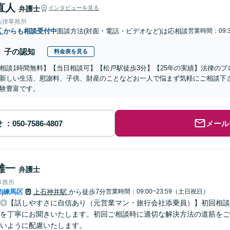
直人
弁護士
インタビューを見る
法律事務所
区
からも相談受付中
面談方法(対面・電話・ビデオなど)は応相談
営業時間：09:3
子の認知
料金表を見る
相談1時間無料】【当日相談可】【松戸駅徒歩3分】【25年の実績】法律の
新しい生活、慰謝料、子供、財産のことなどお一人で悩まず気軽にご相談下
験豊富です。
せ
メール
雄一
弁護士
事務所
都
練馬区
上石神井駅
から徒歩7分
営業時間：09:00~23:59（土日祝日）
|
◎【話しやすさに自信あり（元営業マン・旅行会社添乗員）】初回相談
を丁寧にお聞きいたします。初回ご相談時に適切な解決方法の道筋をご
いように配慮いたします。