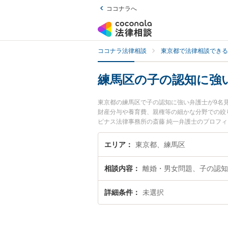
ココナラへ
ココナラ法律相談
東京都で法律相談できる
練馬区の子の認知に強
東京都の練馬区で子の認知に強い弁護士が9名
財産分与や養育費、親権等の細かな分野での絞
ピナス法律事務所の斎藤 純一弁護士のプロフ
相談したい』『子の認知のトラブル解決の実績
の相談者さんにおすすめです。
エリア
東京都、練馬区
相談内容
離婚・男女問題、子の認知
詳細条件
未選択