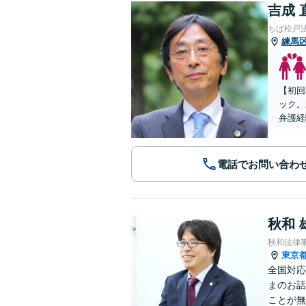
吉成 
ちば松戸
練馬
【初回
ック。
弁護経
電話でお問い合わ
秋和 
秋和法律
東京
全国対応
まのお話
ことが無