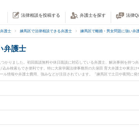
法律相談を投稿する
弁護士を探す
法律Q
弁護士
練馬区で法律相談できる弁護士
練馬区で離婚・男女問題に強い弁
い弁護士
見つかりました。初回面談無料や休日面談に対応している弁護士、解決事例を持つ
り込み検索もでき便利です。特に大泉学園法律事務所の久保田 育大弁護士や東京けや
ィール情報や弁護士費用、強みなどが注目されています。『練馬区で土日や夜間に発
豊富な近くの弁護士を検索したい』『初回相談無料で子の認知を法律相談できる練