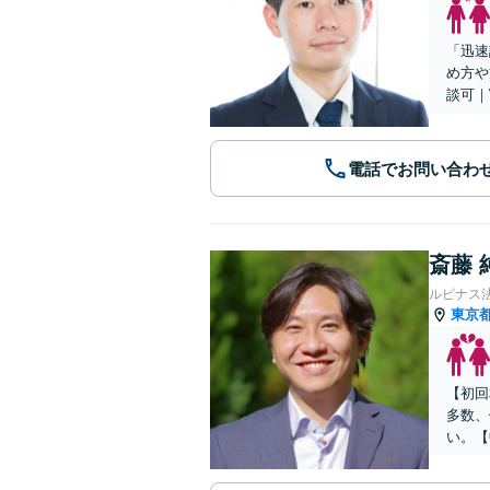
「迅速
め方や
談可｜
電話でお問い合わ
斎藤 
ルピナス
東京
【初回
多数、
い。【