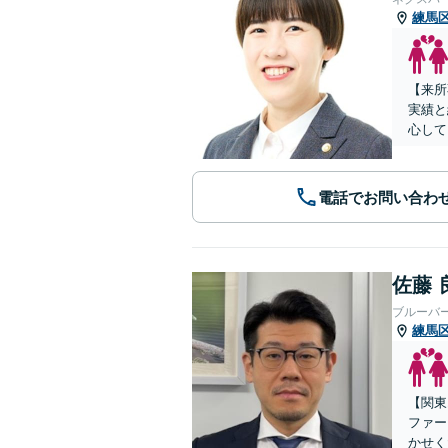
練馬
【来所
実績と
心して
電話でお問い合わ
佐藤 
ブルーバ
練馬
【関東
ファー
かせく