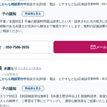
区
からも相談受付中
面談方法(対面・電話・ビデオなど)は応相談
営業時間：09:
子の認知
料金表を見る
不要／全国対応】不倫の慰謝料問題は請求したい方・請求された方の双方に
経験のある弁護士が交渉から解決まで徹底サポートします。無料の証拠診断
ご相談ください。
せ
メール
良
弁護士
インタビューを見る
ード法律事務所
区
からも相談受付中
面談方法(対面・電話・ビデオなど)は応相談
営業時間：本
子の認知
料金表を見る
エリア対応】【初回相談30分無料】【弁護士歴15年以上】慰謝料請求、財
ストの精神で、ご希望を丁寧にヒアリングし、適切な解決策をご提案いたし
ださい。