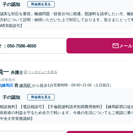
子の認知
料金表を見る
誠実な対応を重視」離婚問題・財産分与に精通。慰謝料を請求したい方、離
方針について説明・納得いただいた上で対応しております。皆さまにとって
WEB面談可】
せ
メール
純一
弁護士
インタビューを見る
法律事務所
都
練馬区
練馬駅
から徒歩1分
営業時間：09:00~21:00（土日祝日）
|
子の認知
料金表を見る
相談無料】【電話相談可】【不倫慰謝料請求初期費用無料】【練馬駅西口徒
依頼者の利益を守るため全力で戦います。今後の生活についてもご相談に乗
中央大学実務講師】