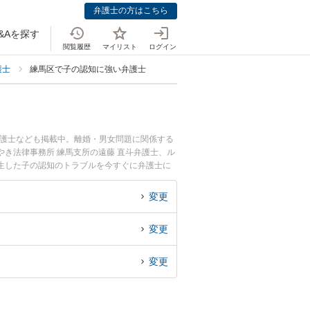
弁護士の方はこちら
&Aを探す
閲覧履歴
マイリスト
ログイン
護士
練馬区で子の認知に強い弁護士
弁護士なども掲載中。離婚・男女問題に関係する
き法律事務所 練馬支所の遠藤 直斗弁護士、ル
生した子の認知のトラブルを今すぐに弁護士に
馬区内の弁護士に相談予約したい』などでお困り
変更
変更
変更