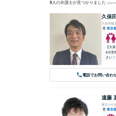
9
人の弁護士が見つかりました
(検索結
久保田
大泉学園
東京
【大泉
&分割
さい！
電話でお問い合わ
遠藤 
東京けや
東京