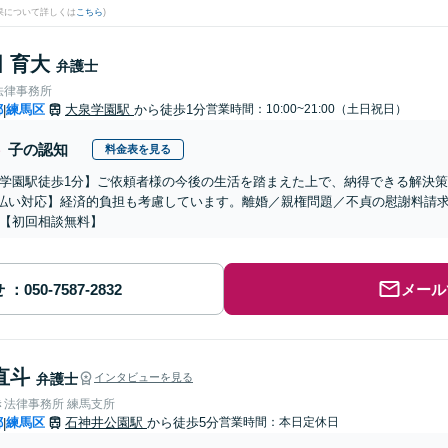
果について詳しくは
こちら
)
 育大
弁護士
法律事務所
都
練馬区
大泉学園駅
から徒歩1分
営業時間：10:00~21:00（土日祝日）
|
子の認知
料金表を見る
学園駅徒歩1分】ご依頼者様の今後の生活を踏まえた上で、納得できる解決
払い対応】経済的負担も考慮しています。離婚／親権問題／不貞の慰謝料請
【初回相談無料】
せ
メール
直斗
弁護士
インタビューを見る
き法律事務所 練馬支所
都
練馬区
石神井公園駅
から徒歩5分
営業時間：本日定休日
|