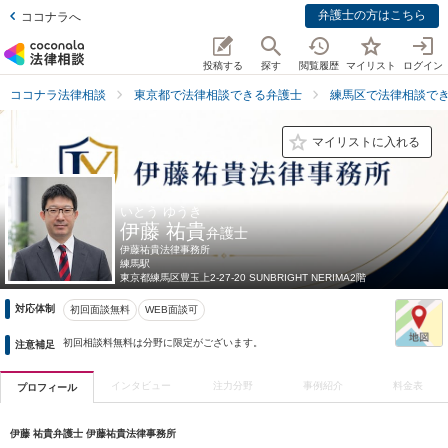
弁護士の方はこちら
ココナラへ
投稿する
探す
閲覧履歴
マイリスト
ログイン
ココナラ法律相談
東京都で法律相談できる弁護士
練馬区で法律相談で
マイリストに入れる
いとう ゆうき
伊藤 祐貴
弁護士
伊藤祐貴法律事務所
練馬駅
東京都
練馬区豊玉上2-27-20 SUNBRIGHT NERIMA2階
対応体制
初回面談無料
WEB面談可
初回相談料無料は分野に限定がございます。
注意補足
インタビュー
注力分野
事例紹介
料金表
プロフィール
伊藤 祐貴弁護士 伊藤祐貴法律事務所