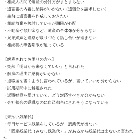
・相続人の間で遺産の分け方がまとまらない
・遺言書の内容に納得がいかない（遺留分を請求したい）
・生前に遺言書を作成しておきたい
・相続放棄を検討しているが期限が心配
・不動産や預貯金など、遺産の全体像が分からない
・兄弟姉妹と連絡が取りづらく話し合いが進まない
・相続税の申告期限が迫っている
【解雇されてお困りの方へ】
・突然「明日から来なくていい」と言われた
・解雇の理由に納得がいかない
・退職届を書くように言われているが、書いていいか分からない
・試用期間中に解雇された
・退職勧奨を受けていて、どう対応すべきか分からない
・会社都合の退職なのに自己都合にされそうになっている
【未払い残業代】
・毎日サービス残業をしているが、残業代が出ない
・「固定残業代（みなし残業代）」があるから残業代は出ないと言われ
た