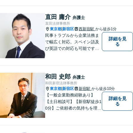
を中心に、東京２３区西部、
多摩地区、埼玉地区の方のご
相談を多く受けております。
直田 庸介
弁護士
皆様が明るい未来を進めるよ
直田法律事務所
うに、法律の面から力になり
東京都
新宿区
西新宿駅
から徒歩1分
|
ます。
民事トラブルから企業法務ま
詳細を見
で幅広く対応。スペイン語及
る
び英語での対応も可能です。
特にスペイン語圏の事業会社
の依頼や、スペイン語圏の相
続人を含む遺産分割を多く扱
っております。
和田 史郎
弁護士
和田新宿法律事務所
東京都
新宿区
新宿駅
から徒歩10分
|
【一般企業勤務経験あり】
詳細を見
【土日相談可】【新宿駅徒歩1
る
0分】ご依頼者の気持ちを理解
できる市民感覚を持った弁護
士です。ぜひご相談お待ちし
ております。