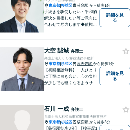
レグルス法律事務所
東京都
杉並区
荻窪駅
から徒歩1分
|
手続きを駆使したい・平和的
詳細を見
解決を目指したい等ご意向に
る
合わせて尽力します◆債権回
収：約3,000万円の請負代金を
早期に回収！多業種の豊富な
相談実績あり【建築・内装・
大空 誠城
電気工事等】【請負代金、売
弁護士
掛代金】今すぐにお電話くだ
弁護士法人KTG 杉並法律事務所
さい。
東京都
杉並区
高円寺駅
から徒歩1分
|
【初回相談無料】一人ひとり
詳細を見
に丁寧に向き合い、心の負担
る
が少しでも軽くなるようサポ
ートいたします。問題の背景
にも目を向け、その先の暮ら
しまで見据えた支えを大切に
石川 一成
しています。【夜間や休日相
弁護士
談も対応可能】【メール・WE
弁護士法人杉並民事家事商事法律事務所
B面談可】
東京都
杉並区
荻窪駅
から徒歩3分
|
【荻窪駅徒歩3分】【検事歴1