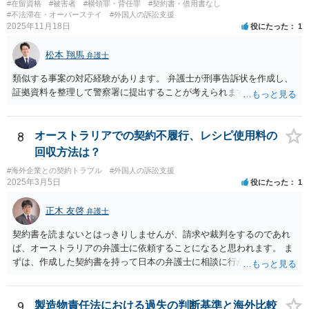
#在留資格
#被害者
#横領罪・背任罪
#契約書・借用書なし
#不法滞在・オーバーステイ
#外国人の訴訟支援
2025年11月18日
役にたった
1
松本 翔馬
弁護士
類似する事案の対応経験があります。 弁護士が刑事告訴状を作成し、
証拠資料を整理して警察署に提出することが考えられます。
8
オーストラリアでの契約不履行、レシピ使用料の
回収方法は？
#海外企業との契約トラブル
#外国人の訴訟支援
2025年3月5日
役にたった
1
正木 友啓
弁護士
契約書を読まないとはっきりしませんが、請求や裁判をするのであれ
ば、オーストラリアの弁護士に依頼することになると思われます。 ま
ずは、作成した契約書を持って日本の弁護士に相談に行かれて、契約
書の内容から請求手段を検討していくのがよいかと思います。
9
製造物責任法における過失の判断基準と海外比較