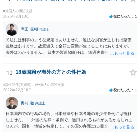
#外国人の訴訟支援
2025年2月13日
役にたった
1
岡田 晃朝
弁護士
民法には刑事のような規定はありません。違法な損害が生じれば賠償
義務はあります。故意過失で金額に変動が生じることはありますが。
海外はわかりません。 日本の製造物責任は、無過失責任です。ですの
で、瑕疵があったかどうかが問題で、過失は問題になりません。
10
18歳国籍が海外の方との性行為
#異性関係(不貞等)
#外国人の訴訟支援
2022年12月16日
役にたった
1
奥村 徹
弁護士
日本国内での行為の場合、日本刑法や日本各地の青少年条例には抵触
しません。 外国の法律・条例で、適用されるものがあるかもしれま
せんが、国名・地域を特定して、その国の弁護士に相談してくださ
い。