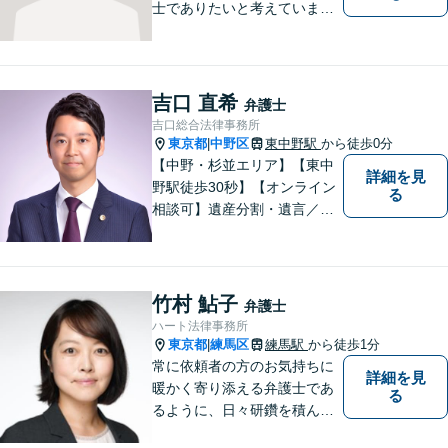
士でありたいと考えていま
す。どんな事でもお気軽にご
相談ください。
吉口 直希
弁護士
吉口総合法律事務所
東京都
中野区
東中野駅
から徒歩0分
|
【中野・杉並エリア】【東中
詳細を見
野駅徒歩30秒】【オンライン
る
相談可】遺産分割・遺言／不
動産／企業法務【夜間対応
可】【年間230件相談対応】
スピーディーで丁寧な対応。
依頼者様の目線に立ち早期問
竹村 鮎子
弁護士
題解決に取り組みます。お気
ハート法律事務所
軽にご相談ください【完全個
東京都
練馬区
練馬駅
から徒歩1分
|
室】
常に依頼者の方のお気持ちに
詳細を見
暖かく寄り添える弁護士であ
る
るように、日々研鑽を積んで
おります。特に、練馬エリア