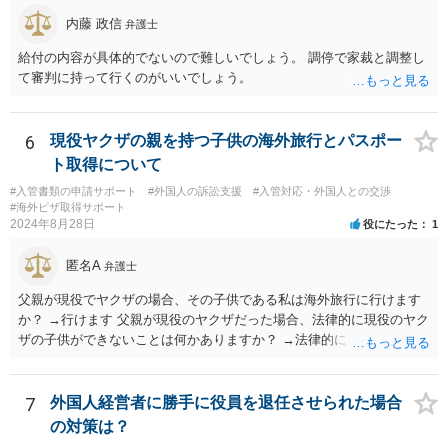
内藤 政信
弁護士
給付の内容が具体的でないので難しいでしょう。 調停で家裁と調整し
て審判に持って行くのがいいでしょう。
6
現役ヤクザの親を持つ子供の海外旅行とパスポー
ト取得について
#入管書類の申請サポート
#外国人の訴訟支援
#入管対応・外国人との交渉
#海外ビザ取得サポート
2024年8月28日
役にたった
1
匿名A
弁護士
父親が現役でヤクザの場合、その子供である私は海外旅行に行けます
か？ →行けます 父親が現役のヤクザだった場合、法律的に現役のヤク
ザの子供ができないことは何かありますか？ →法律的に、ということ
であれば、ないかと思います。
7
外国人経営者に勝手に役員を退任させられた場合
の対策は？