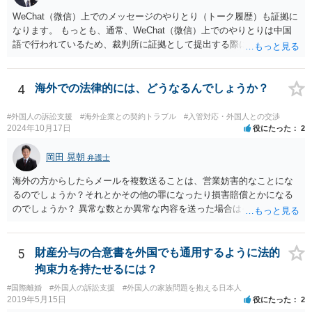
WeChat（微信）上でのメッセージのやりとり（トーク履歴）も証拠に
なります。 もっとも、通常、WeChat（微信）上でのやりとりは中国
語で行われているため、裁判所に証拠として提出する際には日本語の
翻訳文も一緒に提出する必要があります。
4
海外での法律的には、どうなるんでしょうか？
#外国人の訴訟支援
#海外企業との契約トラブル
#入管対応・外国人との交渉
2024年10月17日
役にたった
2
岡田 晃朝
弁護士
海外の方からしたらメールを複数送ることは、営業妨害的なことにな
るのでしょうか？それとかその他の罪になったり損害賠償とかになる
のでしょうか？ 異常な数とか異常な内容を送った場合はそういうこと
もあります。海外とあり、その国の法律がどうなっているのかわかり
ませんが、日本ではそうです。 しかし、現実には、あまりないかとは
思います。 お礼を送ったなら、もう伝っているでしょうから、今後
5
財産分与の合意書を外国でも通用するように法的
は、止めておけばよいでしょう。
拘束力を持たせるには？
#国際離婚
#外国人の訴訟支援
#外国人の家族問題を抱える日本人
2019年5月15日
役にたった
2