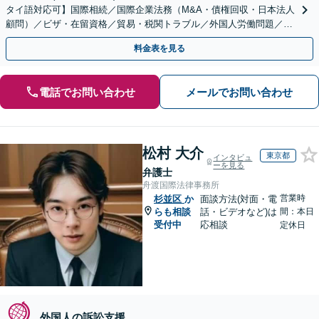
タイ語対応可】国際相続／国際企業法務（M&A・債権回収・日本法人
顧問）／ビザ・在留資格／貿易・税関トラブル／外国人労働問題／外
国人刑事事件など、幅広いご相談に対応可能
料金表を見る
電話でお問い合わせ
メールでお問い合わせ
松村 大介
東京都
インタビュ
ーを見る
弁護士
舟渡国際法律事務所
営業時
杉並区
か
面談方法(対面・電
らも相談
話・ビデオなど)は
間：本日
受付中
応相談
定休日
外国人の訴訟支援