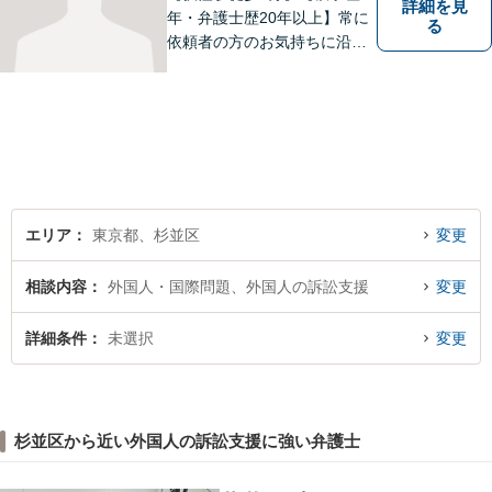
詳細を見
年・弁護士歴20年以上】常に
る
依頼者の方のお気持ちに沿っ
た事件の解決を目指し、法的
に最善のアドバイスをさせて
頂きます。当所は民事事件全
般を幅広く取り扱っていま
す。【初回面談無料】どんな
難件でも全力でお客様のお力
になります。
エリア
東京都、杉並区
変更
相談内容
外国人・国際問題、外国人の訴訟支援
変更
詳細条件
未選択
変更
杉並区から近い外国人の訴訟支援に強い弁護士