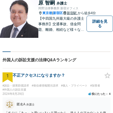
原 智嗣
弁護士
岡野法律事務所 新宿オフィス
東京都
新宿区
新宿駅
から徒歩4分
|
【中四国九州最大級の弁護士
詳細を見
事務所】交通事故、借金問
る
題、離婚、相続など様々な問
題について、「何度でも無
料」の相談を行っています！
まずはお気軽にご相談くださ
い！
外国人の訴訟支援の法律Q&Aランキング
1
不正アクセスになりますか？
#訴訟・損害賠償請求
#発信者情報開示請求
#個人・プライベート
#加害者
#外国人の訴訟支援
2024年8月29日
役にたった
4
匿名A
弁護士
「すぐに「あっ」と思いいろいろ調べたら、違う人のアカウントを復