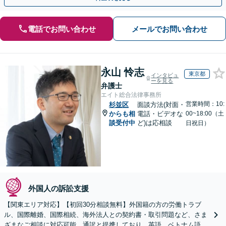
電話でお問い合わせ
メールでお問い合わせ
永山 怜志
東京都
インタビュ
ーを見る
弁護士
エイト総合法律事務所
営業時間：10:
杉並区
面談方法(対面・
からも相
電話・ビデオな
00~18:00（土
談受付中
ど)は応相談
日祝日）
外国人の訴訟支援
【関東エリア対応】【初回30分相談無料】外国籍の方の労働トラブ
ル、国際離婚、国際相続、海外法人との契約書・取引問題など、さま
ざまなご相談に対応可能。通訳と提携しており、英語、ベトナム語、