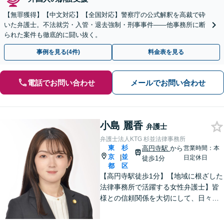
【無罪獲得】【中文対応】【全国対応】警察庁の公式解釈を高裁で砕
いた弁護士。不法就労・入管・退去強制・刑事事件——他事務所に断
られた案件も徹底的に闘い抜く。
事例を見る(4件)
料金表を見る
電話でお問い合わせ
メールでお問い合わせ
小島 麗香
弁護士
弁護士法人KTG 杉並法律事務所
東
杉
高円寺駅
から
営業時間：本
京
並
|
日定休日
徒歩1分
都
区
【高円寺駅徒歩1分】【地域に根ざした
法律事務所で活躍する女性弁護士】皆
様との信頼関係を大切にして、日々業
務を行っております。【離婚問題】
【相続】【債務整理】お悩みごとあり