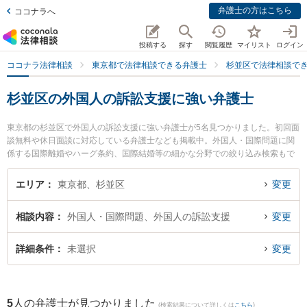
弁護士の方はこちら
ココナラへ
投稿する
探す
閲覧履歴
マイリスト
ログイン
ココナラ法律相談
東京都で法律相談できる弁護士
杉並区で法律相談で
杉並区の外国人の訴訟支援に強い弁護士
東京都の杉並区で外国人の訴訟支援に強い弁護士が5名見つかりました。初回面
談無料や休日面談に対応している弁護士なども掲載中。外国人・国際問題に関
係する国際離婚やハーグ条約、国際結婚等の細かな分野での絞り込み検索もで
き便利です。特に弁護士法人KTG 杉並法律事務所の小島 麗香弁護士や弁護士法
人KTG 杉並法律事務所の木村 恒平弁護士、レグルス法律事務所の山﨑 大志弁
エリア
東京都、杉並区
変更
護士のプロフィール情報や弁護士費用、強みなどが注目されています。『杉並
区で土日や夜間に発生した外国人の訴訟支援のトラブルを今すぐに弁護士に相
相談内容
外国人・国際問題、外国人の訴訟支援
変更
談したい』『外国人の訴訟支援のトラブル解決の実績豊富な近くの弁護士を検
索したい』『初回相談無料で外国人の訴訟支援を法律相談できる杉並区内の弁
護士に相談予約したい』などでお困りの相談者さんにおすすめです。
詳細条件
未選択
変更
5
人の弁護士が見つかりました
(検索結果について詳しくは
こちら
)