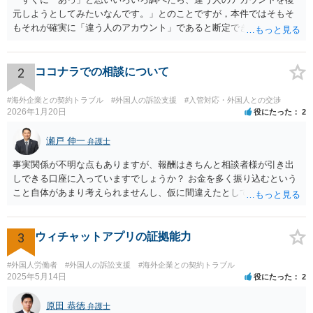
元しようとしてみたいなんです。」とのことですが，本件ではそもそ
もそれが確実に「違う人のアカウント」であると断定できていません
し，仮にそのアドレスが実在したとしても不正アクセスの故意が観念
できません。余計な心配でしょう。
2
ココナラでの相談について
#海外企業との契約トラブル
#外国人の訴訟支援
#入管対応・外国人との交渉
2026年1月20日
役にたった
2
瀬戸 伸一
弁護士
事実関係が不明な点もありますが、報酬はきちんと相談者様が引き出
しできる口座に入っていますでしょうか？ お金を多く振り込むという
こと自体があまり考えられませんし、仮に間違えたとしても、海外の
銀行預金口座に現金で振り込んで返金というのが通常と思いますの
で、paypayを使うというのは、話として怪しい感じがします。 絶対に
損のないように行動されるとよいと思われます。
3
ウィチャットアプリの証拠能力
#外国人労働者
#外国人の訴訟支援
#海外企業との契約トラブル
2025年5月14日
役にたった
2
原田 恭徳
弁護士