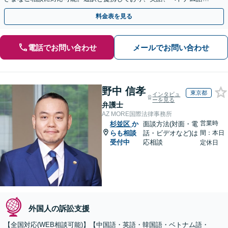
中国語、タイ語等対応可能です（通訳料別途）。
料金表を見る
電話でお問い合わせ
メールでお問い合わせ
野中 信孝
東京都
インタビュ
ーを見る
弁護士
AZ MORE国際法律事務所
営業時
杉並区
か
面談方法(対面・電
らも相談
話・ビデオなど)は
間：本日
受付中
応相談
定休日
外国人の訴訟支援
【全国対応(WEB相談可能)】【中国語・英語・韓国語・ベトナム語・