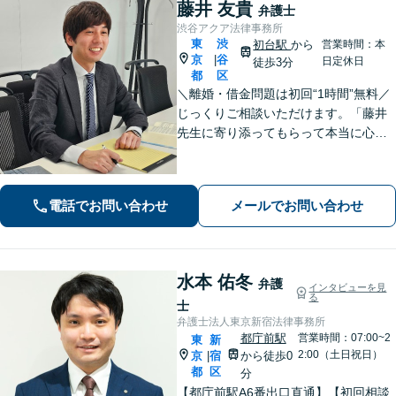
藤井 友貴
弁護士
渋谷アクア法律事務所
東
渋
初台駅
から
営業時間：本
京
谷
|
日定休日
徒歩3分
都
区
＼離婚・借金問題は初回“1時間”無料／
じっくりご相談いただけます。「藤井
先生に寄り添ってもらって本当に心強
かった」といったお声も頂いていま
す。より良い未来を歩めるようお悩み
に真剣に向き合います【休日・夜間相
電話でお問い合わせ
メールでお問い合わせ
談可／完全個室】【企業法務も対応】
水本 佑冬
弁護
インタビューを見
る
士
弁護士法人東京新宿法律事務所
都庁前駅
営業時間：07:00~2
東
新
2:00（土日祝日）
京
宿
から徒歩0
|
都
区
分
【都庁前駅A6番出口直通】【初回相談