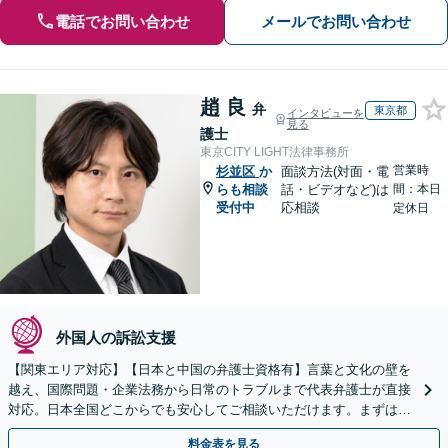
電話でお問い合わせ
メールでお問い合わせ
趙 良
弁
東京都
インタビューを
見る
護士
東京CITY LIGHT法律事務所
営業時
杉並区
か
面談方法(対面・電
らも相談
話・ビデオなど)は
間：本日
受付中
応相談
定休日
外国人の訴訟支援
【関東エリア対応】【日本と中国の弁護士資格有】言葉と文化の壁を
越え、国際問題・企業法務から日常のトラブルまで代表弁護士が直接
対応。日本全国どこからでも安心してご相談いただけます。まずは一
歩を踏み出してみませんか。【初回相談無料】
料金表を見る