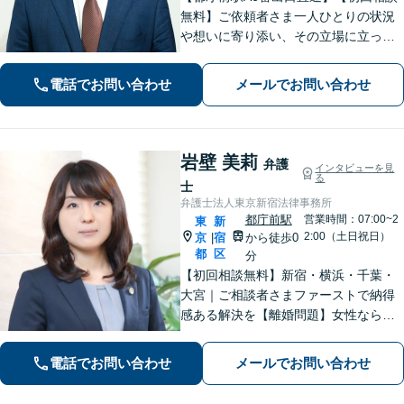
無料】ご依頼者さま一人ひとりの状況
や想いに寄り添い、その立場に立って
考えることを大切にしています。納得
して明るい未来へ踏み出せるよう、誠
電話でお問い合わせ
メールでお問い合わせ
実に向き合い、全力を尽くします！
【休日や夜間相談も柔軟に対応】
岩壁 美莉
弁護
インタビューを見
る
士
弁護士法人東京新宿法律事務所
都庁前駅
営業時間：07:00~2
東
新
2:00（土日祝日）
京
宿
から徒歩0
|
都
区
分
​​【初回相談無料】新宿・横浜・千葉・
大宮｜ご相談者さまファーストで納得
感ある解決を【離婚問題】女性ならで
はの視点でサポート。離婚検討段階か
らご相談ください【相続問題】事務所
電話でお問い合わせ
メールでお問い合わせ
相談実績1万件以上！様々な相続トラブ
ルをトータルサポート【都庁前駅直