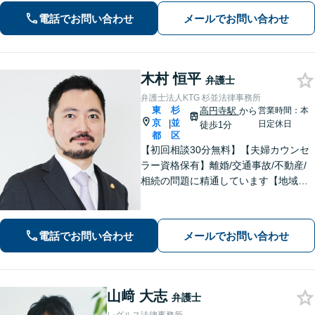
ましたら、お気軽にご相談ください。
電話でお問い合わせ
メールでお問い合わせ
木村 恒平
弁護士
弁護士法人KTG 杉並法律事務所
東
杉
高円寺駅
から
営業時間：本
京
並
|
日定休日
徒歩1分
都
区
【初回相談30分無料】【夫婦カウンセ
ラー資格保有】離婚/交通事故/不動産/
相続の問題に精通しています【地域に
密着した法律事務所】皆様に安心して
いただけるような頼もしい弁護士を目
指し、日々邁進しております【夜間・
電話でお問い合わせ
メールでお問い合わせ
土日相談可】
山﨑 大志
弁護士