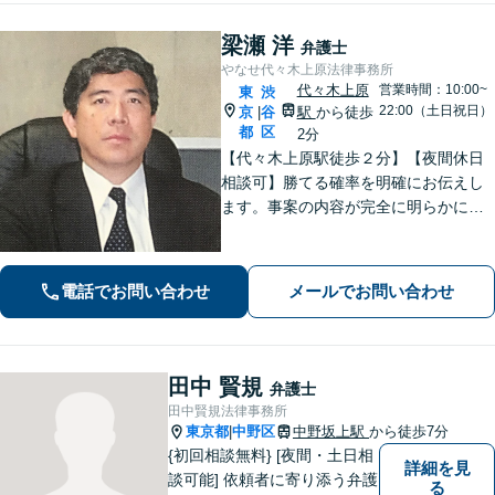
結】​
梁瀬 洋
弁護士
やなせ代々木上原法律事務所
代々木上原
営業時間：10:00~
東
渋
22:00（土日祝日）
京
谷
駅
から徒歩
|
都
区
2分
【代々木上原駅徒歩２分】【夜間休日
相談可】勝てる確率を明確にお伝えし
ます。事案の内容が完全に明らかにな
るまで、依頼者様のお話をじっくり伺
い、着実に実行します。都合の良いこ
とは一切言いません。安心しておまか
電話でお問い合わせ
メールでお問い合わせ
せください。
田中 賢規
弁護士
田中賢規法律事務所
東京都
中野区
中野坂上駅
から徒歩7分
|
{初回相談無料} [夜間・土日相
詳細を見
談可能] 依頼者に寄り添う弁護
る