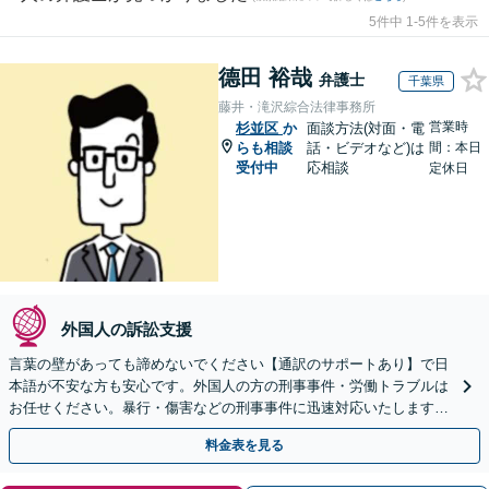
5件中 1-5件を表示
德田 裕哉
弁護士
千葉県
藤井・滝沢綜合法律事務所
営業時
杉並区
か
面談方法(対面・電
らも相談
話・ビデオなど)は
間：本日
受付中
応相談
定休日
外国人の訴訟支援
言葉の壁があっても諦めないでください【通訳のサポートあり】で日
本語が不安な方も安心です。外国人の方の刑事事件・労働トラブルは
お任せください。暴行・傷害などの刑事事件に迅速対応いたします。
【事前予約で休日・夜間面談可】
料金表を見る