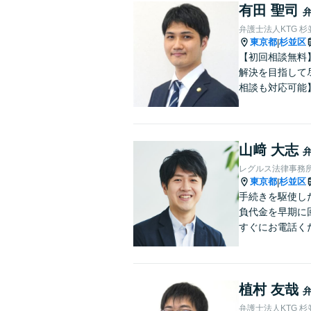
有田 聖司
弁護士法人KTG 
東京都
杉並区
|
【初回相談無料
解決を目指して
相談も対応可能
山﨑 大志
レグルス法律事務
東京都
杉並区
|
手続きを駆使し
負代金を早期に
すぐにお電話く
植村 友哉
弁護士法人KTG 