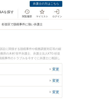
弁護士の方はこちら
&Aを探す
閲覧履歴
マイリスト
ログイン
杉並区で脱税事件に強い弁護士
務訴訟に関係する脱税事件や税務調査対応等の細
務所の木村 恒平弁護士、弁護士法人KTG 杉並
脱税事件のトラブルを今すぐに弁護士に相談し
の弁護士に相談予約したい』などでお困りの相談
変更
変更
変更