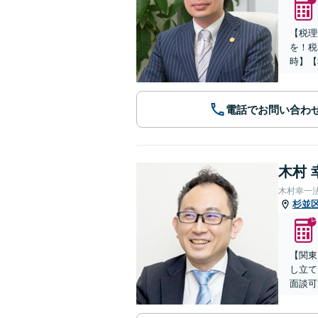
【税理
を！税
時】【
電話でお問い合わ
木村 
木村幸一
杉並
【関東
し立て
面談可