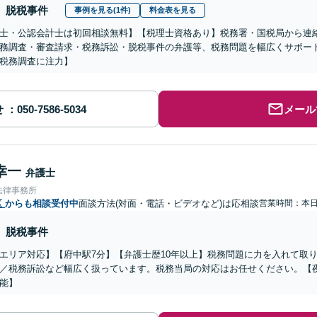
脱税事件
事例を見る(1件)
料金表を見る
士・公認会計士は初回相談無料】【税理士資格あり】税務署・国税局から連
務調査・審査請求・税務訴訟・脱税事件の弁護等、税務問題を幅広くサポート
税務調査に注力】
せ
メール
幸一
弁護士
法律事務所
区
からも相談受付中
面談方法(対面・電話・ビデオなど)は応相談
営業時間：本
脱税事件
エリア対応】【府中駅7分】【弁護士歴10年以上】税務問題に力を入れて取
／税務訴訟など幅広く扱っています。税務当局の対応はお任せください。【
能】