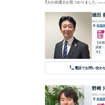
7
人の弁護士が見つかりました
(検索結
堀田 
堀田法律
杉並
【全国
調査・
可】
電話でお問い合わ
野﨑 
神田小川
杉並