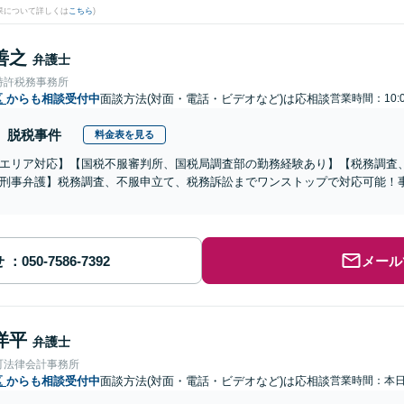
果について詳しくは
こちら
)
善之
弁護士
特許税務事務所
区
からも相談受付中
面談方法(対面・電話・ビデオなど)は応相談
営業時間：10:
脱税事件
料金表を見る
エリア対応】【国税不服審判所、国税局調査部の勤務経験あり】【税務調査
刑事弁護】税務調査、不服申立て、税務訴訟までワンストップで対応可能！
せ
メール
洋平
弁護士
町法律会計事務所
区
からも相談受付中
面談方法(対面・電話・ビデオなど)は応相談
営業時間：本