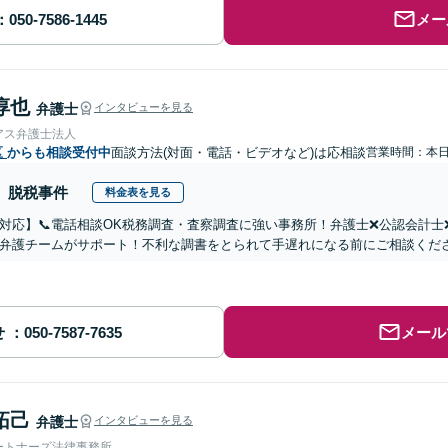
メー
淳也
弁護士
インタビューを見る
アス弁護士法人
区
からも相談受付中
面談方法(対面・電話・ビデオなど)は応相談
営業時間：本
脱税事件
料金表を見る
対応】📞電話相談OK税務調査・査察調査に強い事務所！弁護士❌公認会計
弁護チームがサポート！不利な調書をとられて手遅れになる前にご相談くだ
せ
メール
拓己
弁護士
インタビューを見る
ートナーズ法律事務所