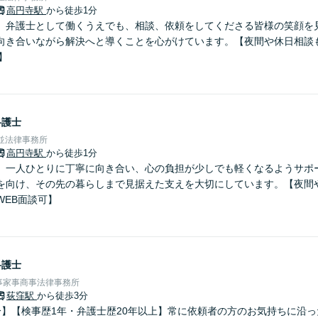
高円寺駅
から徒歩1分
】弁護士として働くうえでも、相談、依頼をしてくださる皆様の笑顔を
向き合いながら解決へと導くことを心がけています。【夜間や休日相談
】
弁護士
杉並法律事務所
高円寺駅
から徒歩1分
】一人ひとりに丁寧に向き合い、心の負担が少しでも軽くなるようサポ
を向け、その先の暮らしまで見据えた支えを大切にしています。【夜間
WEB面談可】
弁護士
事家事商事法律事務所
荻窪駅
から徒歩3分
分】【検事歴1年・弁護士歴20年以上】常に依頼者の方のお気持ちに沿