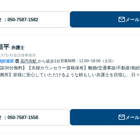
せ
メール
恒平
弁護士
KTG 杉並法律事務所
都
杉並区
高円寺駅
から徒歩1分
営業時間：12:00~18:00（土日）
|
談30分無料】【夫婦カウンセラー資格保有】離婚/交通事故/不動産/相
務所】皆様に安心していただけるような頼もしい弁護士を目指し、日々
せ
メール