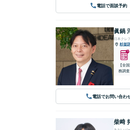
電話で面談予約
眞鍋 
日本クレ
杉並
【全国
務調査
電話でお問い合わ
柴﨑 
あおいパ