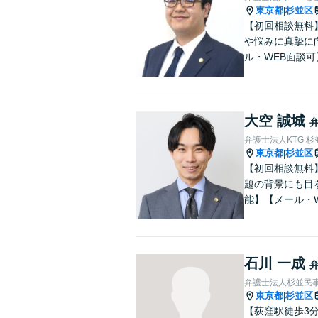
東京都
杉並区
|
【初回相談無料
や悩みに真摯に
ル・WEB面談可
大空 誠城
弁護士法人KTG 
東京都
杉並区
|
【初回相談無料
題の背景にも目
能】【メール・
石川 一成
弁護士法人杉並民
東京都
杉並区
|
【荻窪駅徒歩3