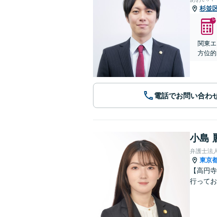
杉並
関東エ
方位的
電話でお問い合わ
小島 
弁護士法人
東京
【高円寺
行ってお