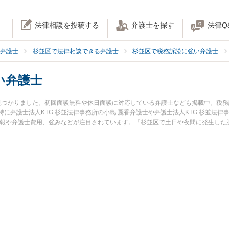
法律相談を投稿する
弁護士を探す
法律Q
弁護士
杉並区で法律相談できる弁護士
杉並区で税務訴訟に強い弁護士
い弁護士
見つかりました。初回面談無料や休日面談に対応している弁護士なども掲載中。税
弁護士法人KTG 杉並法律事務所の小島 麗香弁護士や弁護士法人KTG 杉並法律事
情報や弁護士費用、強みなどが注目されています。『杉並区で土日や夜間に発生した
近くの弁護士を検索したい』『初回相談無料で脱税事件を法律相談できる杉並区内