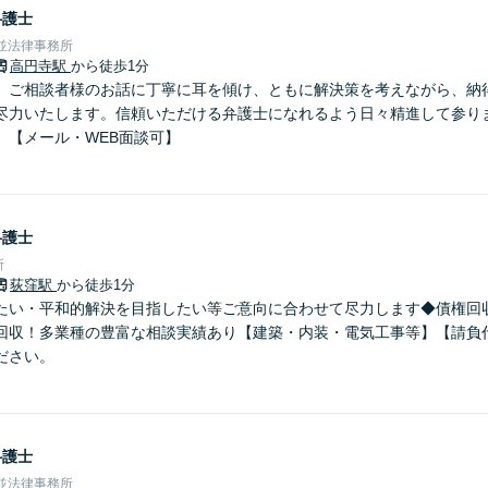
弁護士
杉並法律事務所
高円寺駅
から徒歩1分
】ご相談者様のお話に丁寧に耳を傾け、ともに解決策を考えながら、納
尽力いたします。信頼いただける弁護士になれるよう日々精進して参り
】【メール・WEB面談可】
弁護士
所
荻窪駅
から徒歩1分
たい・平和的解決を目指したい等ご意向に合わせて尽力します◆債権回収：
回収！多業種の豊富な相談実績あり【建築・内装・電気工事等】【請負
ださい。
弁護士
杉並法律事務所