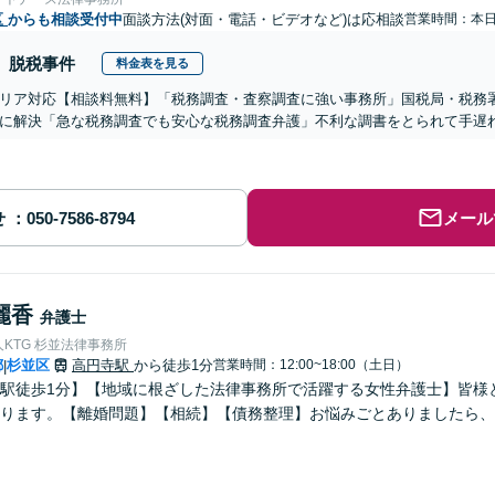
区
からも相談受付中
面談方法(対面・電話・ビデオなど)は応相談
営業時間：本
脱税事件
料金表を見る
リア対応【相談料無料】「税務調査・査察調査に強い事務所」国税局・税務
に解決「急な税務調査でも安心な税務調査弁護」不利な調書をとられて手遅
せ
メール
麗香
弁護士
KTG 杉並法律事務所
都
杉並区
高円寺駅
から徒歩1分
営業時間：12:00~18:00（土日）
|
駅徒歩1分】【地域に根ざした法律事務所で活躍する女性弁護士】皆様
ります。【離婚問題】【相続】【債務整理】お悩みごとありましたら、