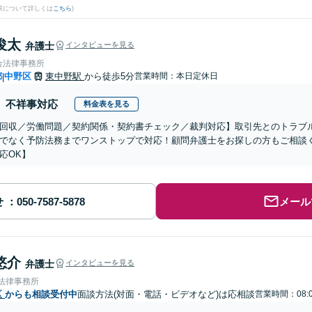
果について詳しくは
こちら
)
俊太
弁護士
インタビューを見る
合法律事務所
都
中野区
東中野駅
から徒歩5分
営業時間：本日定休日
|
不祥事対応
料金表を見る
回収／労働問題／契約関係・契約書チェック／裁判対応】取引先とのトラブ
でなく予防法務までワンストップで対応！顧問弁護士をお探しの方もご相談
応OK】
せ
メール
悠介
弁護士
インタビューを見る
A法律事務所
区
からも相談受付中
面談方法(対面・電話・ビデオなど)は応相談
営業時間：08: