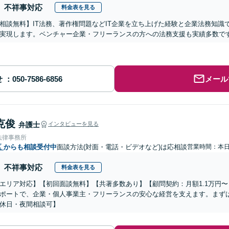
不祥事対応
料金表を見る
相談無料】IT法務、著作権問題などIT企業を立ち上げた経験と企業法務知識
実現します。ベンチャー企業・フリーランスの方への法務支援も実績多数で
せ
メール
克俊
弁護士
インタビューを見る
法律事務所
区
からも相談受付中
面談方法(対面・電話・ビデオなど)は応相談
営業時間：本
不祥事対応
料金表を見る
エリア対応】【初回面談無料】【共著多数あり】【顧問契約：月額1.1万円
ポートで、企業・個人事業主・フリーランスの安心な経営を支えます。まず
休日・夜間相談可】