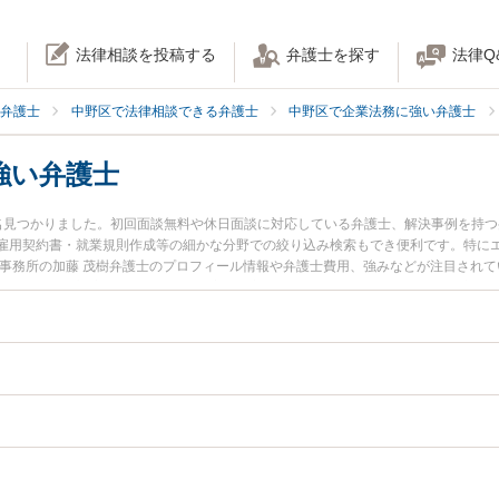
法律相談を投稿する
弁護士を探す
法律Q
弁護士
中野区で法律相談できる弁護士
中野区で企業法務に強い弁護士
強い弁護士
名見つかりました。初回面談無料や休日面談に対応している弁護士、解決事例を持
雇用契約書・就業規則作成等の細かな分野での絞り込み検索もでき便利です。特にエ
律事務所の加藤 茂樹弁護士のプロフィール情報や弁護士費用、強みなどが注目され
い』『不祥事対応のトラブル解決の実績豊富な近くの弁護士を検索したい』『初回
談者さんにおすすめです。