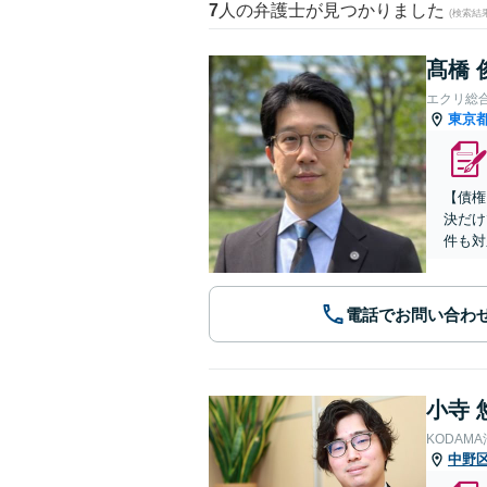
7
人の弁護士が見つかりました
(検索結
髙橋 
エクリ総
東京
【債権
決だけ
件も対
電話でお問い合わ
小寺 
KODAM
中野