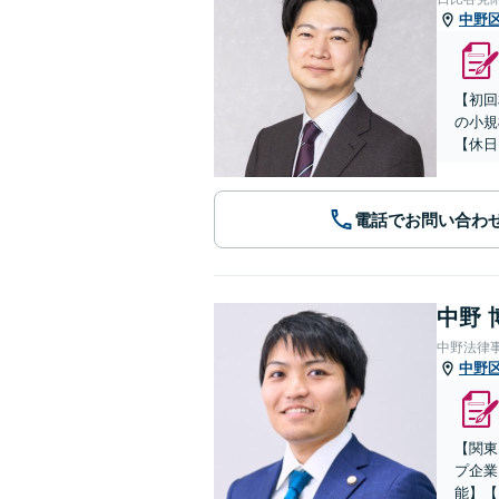
中野
【初回
の小規
【休日
電話でお問い合わ
中野 
中野法律
中野
【関東
プ企業
能】【