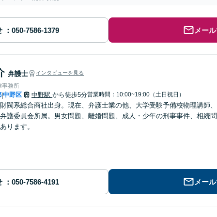
せ
メール
介
弁護士
インタビューを見る
律事務所
都
中野区
中野駅
から徒歩5分
営業時間：10:00~19:00（土日祝日）
|
財閥系総合商社出身。現在、弁護士業の他、大学受験予備校物理講師、
弁護委員会所属。男女問題、離婚問題、成人・少年の刑事事件、相続問
あります。
せ
メール