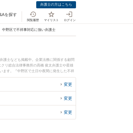
弁護士の方はこちら
&Aを探す
閲覧履歴
マイリスト
ログイン
中野区で不祥事対応に強い弁護士
つ弁護士なども掲載中。企業法務に関係する顧問
クリ総合法律事務所の髙橋 俊太弁護士や星雄
ています。『中野区で土日や夜間に発生した不祥
相談無料で不祥事対応を法律相談できる中野区内
変更
変更
変更