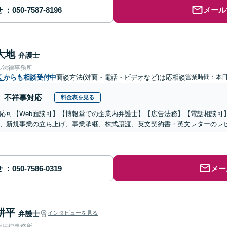
せ
メール
大地
弁護士
ル法律事務所
区
からも相談受付中
面談方法(対面・電話・ビデオなど)は応相談
営業時間：本
不祥事対応
料金表を見る
応可【Web面談可】【博報堂での企業内弁護士】【広告法務】【電話相談可】Yo
、新規事業の立ち上げ、事業承継、株式譲渡、英文契約書・英文レターのレ
せ
メー
耕平
弁護士
インタビューを見る
附法律事務所