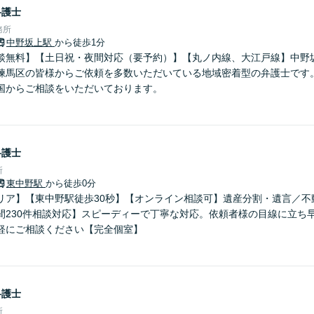
弁護士
務所
中野坂上駅
から徒歩1分
談無料】【土日祝・夜間対応（要予約）】【丸ノ内線、大江戸線】中野坂
練馬区の皆様からご依頼を多数いただいている地域密着型の弁護士です。
国からご相談をいただいております。
弁護士
所
東中野駅
から徒歩0分
リア】【東中野駅徒歩30秒】【オンライン相談可】遺産分割・遺言／不
間230件相談対応】スピーディーで丁寧な対応。依頼者様の目線に立ち
軽にご相談ください【完全個室】
弁護士
所