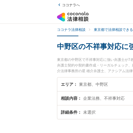
ココナラへ
ココナラ法律相談
東京都で法律相談できる
中野区の不祥事対応に
東京都の中野区で不祥事対応に強い弁護士が7
弁護士契約や契約書作成・リーガルチェック、
介法律事務所の星 雄介弁護士、アクシアム法
事対応のトラブルを今すぐに弁護士に相談した
の弁護士に相談予約したい』などでお困りの相
エリア
東京都、中野区
相談内容
企業法務、不祥事対応
詳細条件
未選択