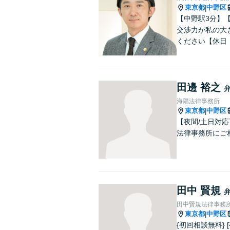
東京都
中野区
|
【中野駅3分】
交渉力が私の大
ください【休日
田邊 裕之
海陽法律事務所
東京都
中野区
|
【夜間/土日対
法律事務所にご
田中 賢規
田中賢規法律事務
東京都
中野区
|
{初回相談無料}