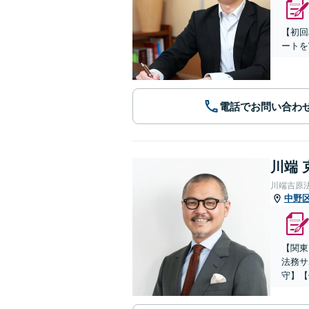
【初回
ートを
電話でお問い合わ
川端 
川端吉原
中野
【関東
法務サ
守】【