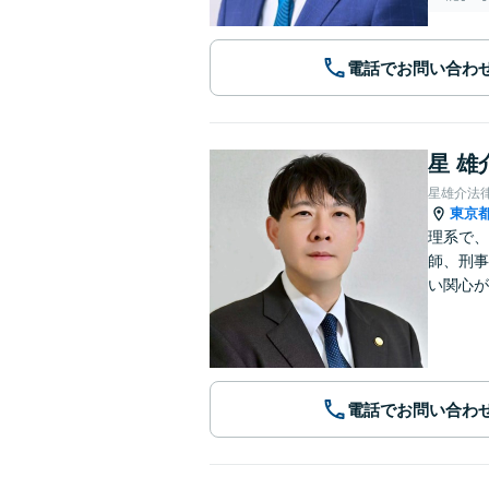
電話でお問い合わ
星 雄
星雄介法
東京
理系で、
師、刑事
い関心が
電話でお問い合わ