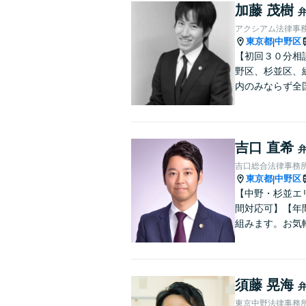
加藤 茂樹
アクシアム法律事
東京都
中野区
|
【初回３０分相
野区、杉並区、
内のみならず全
吉口 直希
吉口総合法律事務
東京都
中野区
|
【中野・杉並エ
間対応可】【年
組みます。お気
須藤 晃海
東京中野法律事務