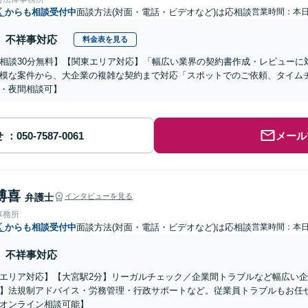
区
からも相談受付中
面談方法(対面・電話・ビデオなど)は応相談
営業時間：本
不祥事対応
料金表を見る
相談30分無料】【関東エリア対応】「幅広い業界の契約書作成・レビューに
模な案件から、大企業の複雑な契約まで対応「スポットでのご依頼、タイム
・夜間相談可】
せ
メール
博喜
弁護士
インタビューを見る
事務所
区
からも相談受付中
面談方法(対面・電話・ビデオなど)は応相談
営業時間：本
不祥事対応
エリア対応】【大宮駅2分】リーガルチェック／企業間トラブルなど幅広い
】法規制アドバイス・労務管理・行政サポートなど。従業員トラブルもお任
オンライン相談可能】