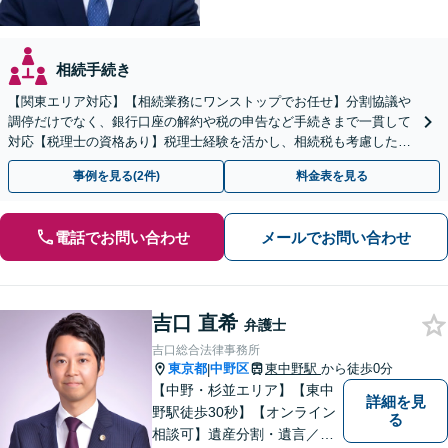
相続手続き
【関東エリア対応】【相続業務にワンストップでお任せ】分割協議や
調停だけでなく、銀行口座の解約や税の申告など手続きまで一貫して
対応【税理士の資格あり】税理士経験を活かし、相続税も考慮した相
続手続きもお任せください【初回相談無料】生前贈与も対応
事例を見る(2件)
料金表を見る
電話でお問い合わせ
メールでお問い合わせ
吉口 直希
弁護士
吉口総合法律事務所
東京都
中野区
東中野駅
から徒歩0分
|
【中野・杉並エリア】【東中
詳細を見
野駅徒歩30秒】【オンライン
る
相談可】遺産分割・遺言／不