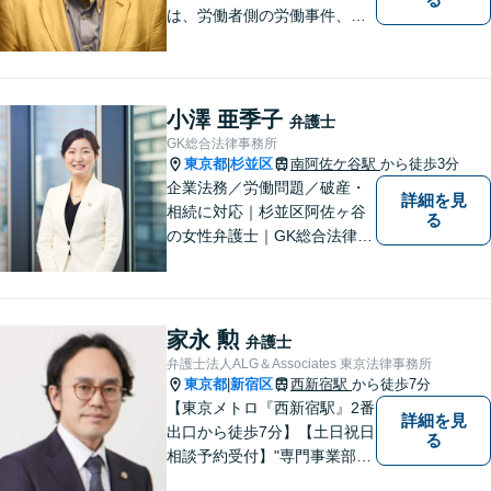
は、労働者側の労働事件、企
業法務（顧問先約４０社）、
破産・再生・任意整理です。
相談件数、訴訟案件、交渉案
件を数多く担当しています。
小澤 亜季子
弁護士
依頼人さまにとって、最大限
GK総合法律事務所
の効用を得られるように頑張
東京都
杉並区
南阿佐ケ谷駅
から徒歩3分
|
っています。
企業法務／労働問題／破産・
詳細を見
相続に対応｜杉並区阿佐ヶ谷
る
の女性弁護士｜GK総合法律事
務所
家永 勲
弁護士
弁護士法人ALG＆Associates 東京法律事務所
東京都
新宿区
西新宿駅
から徒歩7分
|
【東京メトロ『西新宿駅』2番
詳細を見
出口から徒歩7分】【土日祝日
る
相談予約受付】"専門事業部
制"を導入し、所属弁護士の専