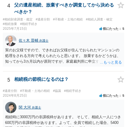
4
父の遺産相続、放棄すべきか調査してから決める
べきか？
#相続財産調査・鑑定
#遺産分割
#不動産・土地の相続
#相続人調査・確定
#相続放棄
#相続手続き
2025年7月15日
役にたった
5
佐々木 晋輔
弁護士
実のお父様ですので、できればお父様が住んでおられたマンションの
処理をされる方向で考えられたらと思います。 放棄するかどうかは、
知ってから3カ月以内が原則ですが、家庭裁判所に申立すれば3カ月の
期間を伸長することができます。 その間に、財産の状況を調査して、
放棄するかどうか決めることができます。 銀行やサラ金が数年も放置
することはありませんので、数年後に借金が発見される可能性はほぼ
5
相続税の節税になるのは？
ありません。 なお、私が扱った相続放棄を検討していた案件で、期間
伸長して調査したところ、サラ金に対する過払金など相当な財産が見
#遺産分割
#不動産・土地の相続
#協議
#相続手続き
つかったため相続したという事例がありました。
2024年8月25日
役にたった
5
関 大河
弁護士
相続時に3000万円の非課税枠があります。 そして、相続人一人につき
600万円の非課税枠があります。よって、全員で相続した場合、5400