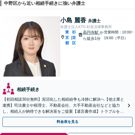
中野区から近い相続手続きに強い弁護士
小島 麗香
弁護士
弁護士法人KTG 杉並法律事務所
東
杉
高円寺駅
か
営業時間：10:00~
京
並
|
19:00（平日）
ら徒歩1分
都
区
相続手続き
【初回相談30分無料】泥沼化した相続紛争も冷静に解決へ【他士業と
連携】司法書士や税理士、不動産会社、大手不動産会社などと協力
し、相続人が納得できる解決策をご提案【遺言書作成】トラブルを予
測したうえで作成・執行【夜間休日の相談可】
料金表を見る