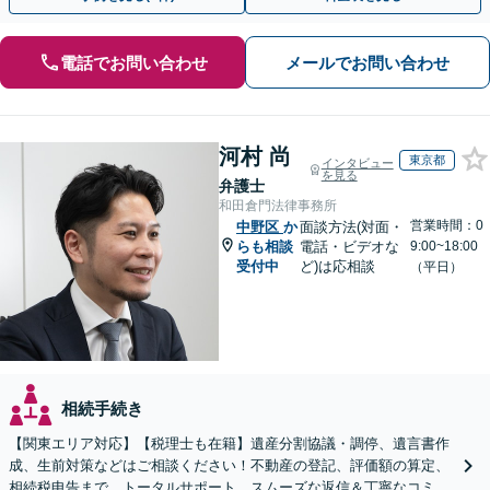
電話でお問い合わせ
メールでお問い合わせ
河村 尚
東京都
インタビュー
を見る
弁護士
和田倉門法律事務所
営業時間：0
中野区
か
面談方法(対面・
らも相談
電話・ビデオな
9:00~18:00
受付中
ど)は応相談
（平日）
相続手続き
【関東エリア対応】【税理士も在籍】遺産分割協議・調停、遺言書作
成、生前対策などはご相談ください！不動産の登記、評価額の算定、
相続税申告まで、トータルサポート。スムーズな返信＆丁寧なコミュ