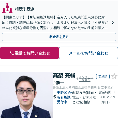
相続手続き
【関東エリア】【☎︎初回相談無料】込み入った相続問題も冷静に対
応！協議・調停に粘り強く対応し、よりよい解決へと導く「不動産が
絡んだ複雑な遺産分割も円滑に」相続で揉めないための生前対策／遺
言書の作成から執行【夜間相談可】【有楽町駅1分】
料金表を見る
電話でお問い合わせ
メールでお問い合わせ
髙梨 亮輔
茨城県
インタビュ
ーを見る
弁護士
弁護士法人片岡総合法律事務所 日立事務所
営業時間：0
中野区
か
面談方法(対面・
らも相談
電話・ビデオな
0:00~23:59
受付中
ど)は応相談
（平日）