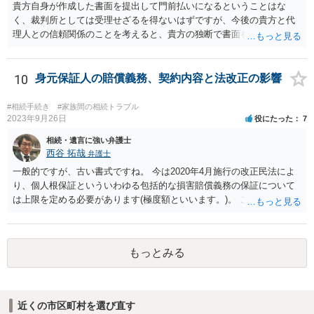
貴方自身が作成した書面を提出して門前払いになるということはな
く、裁判所としては受理せざるを得ないはずですが、今後の貴方と代
理人との信頼関係のことを考えると、貴方の独断で書面を提出したり
裁判所に電話したりするのはお勧めしにくいところです。 現在の弁護
士が主張書面の提出を渋っているようですが、弁護士として提出の実
益がないと考えている可能性もあると思いますので、そのあたりも含
10
身元保証人の賠償義務、契約内容と法改正の影響
めて、弁護士見解を確認等するためによく打ち合わせた方がよいと思
います。単に面倒臭いということで書面提出をしないということであ
#相続手続き
#家族間の相続トラブル
れば、当該弁護士との委任関係を修了した上で、貴方のほうで書面提
2023年9月26日
役にたった
7
出することを検討なさった方がよいでしょう。
相続・遺言に強い弁護士
西谷 拓哉
弁護士
一般的ですが、古い書式ですね。 今は2020年4月施行の改正民法によ
り、個人根保証といういわゆる包括的な損害賠償義務の保証について
は上限を定める必要があります(極度額といいます。)。 この書式にサ
インしても、実際は連帯保証部分は民法465条の2②により無効とな
り、会社側は請求できない可能性が高そうです。
もっとみる
近くの市区町村を選び直す