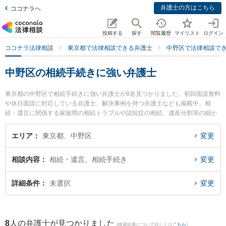
弁護士の方はこちら
ココナラへ
投稿する
探す
閲覧履歴
マイリスト
ログイン
ココナラ法律相談
東京都で法律相談できる弁護士
中野区で法律相談で
中野区の相続手続きに強い弁護士
東京都の中野区で相続手続きに強い弁護士が8名見つかりました。初回面談無料
や休日面談に対応している弁護士、解決事例を持つ弁護士なども掲載中。相
続・遺言に関係する家族間の相続トラブルや認知症の相続、遺産分割等の細か
な分野での絞り込み検索もでき便利です。特に星雄介法律事務所の星 雄介弁護
士やエクリ総合法律事務所の髙橋 俊太弁護士、吉口総合法律事務所の吉口 直希
エリア
東京都、中野区
変更
弁護士のプロフィール情報や弁護士費用、強みなどが注目されています。『中
野区で土日や夜間に発生した相続手続きのトラブルを今すぐに弁護士に相談し
相談内容
相続・遺言、相続手続き
変更
たい』『相続手続きのトラブル解決の実績豊富な近くの弁護士を検索したい』
『初回相談無料で相続手続きを法律相談できる中野区内の弁護士に相談予約し
たい』などでお困りの相談者さんにおすすめです。
詳細条件
未選択
変更
8
人の弁護士が見つかりました
(検索結果について詳しくは
こちら
)