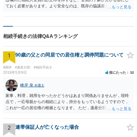
ておく必要があります。より安全なのは、既存の協議書を修正するの
ではなく、漏れていた事項についてのみ追加の遺産分割協議書又は覚
書を作成する方法です。遺産分割協議書は、内容が矛盾・重複しない
限り、複数存在しても差し支えありません。例えば、出資金に係る配
当金その他付随する権利について、既存の協議書で当該出資金を取得
相続手続きの法律Q&Aランキング
する相続人が取得する旨を明記し、相続人全員が署名押印すればよい
と考えられます。 提出先がある場合には、追加協議書で足りるかを事
前に確認しておくとよいでしょう。
1
90歳の父との同居での居住権と調停問題について
#調停
#遺産分割
#相続手続き
2018年5月9日
役にたった
52
峰岸 泉
弁護士
家事，料理，雑用をやったかどうかはあまり関係ありませんが，現時
点で，一応母親からの相続により，持分をもっているようですので，
これが一応の居住権の根拠となります。 ただ，遺産分割により，母の
持分を父親が取得した場合，住み続けるのは難しいかも知れません。
2
連帯保証人が亡くなった場合