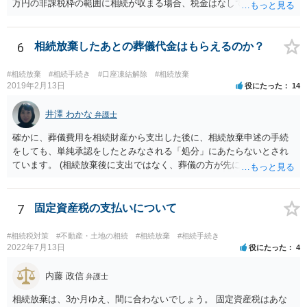
万円の非課税枠の範囲に相続が収まる場合、税金はなしです。 一人が
相続放棄すると、600万円の枠が一つ減ります。よって、4800万円の
範囲となります。 一般的には、全員で相続する方が税金はお得です。
また、全員で相続しても、話し合いの結果、親がすべて相続と決める
6
相続放棄したあとの葬儀代金はもらえるのか？
こともできます。この場合でも相続の非課税枠は、全員で相続した540
0万円分使えます。 父が亡くなり、母が全部相続すると、母から三人
#相続放棄
#相続手続き
#口座凍結解除
#相続放棄
で相続する際は、4800万円が非課税枠となります。 そうすると、母が
2019年2月13日
役にたった
14
亡くなってから相続すると、両親のどちらかが亡くなってから相続す
るより非課税の枠が減少します。 計画的に相続をするのがおすすめと
井澤 わかな
弁護士
いうことになります。これ以外にも気をつける点はあるかもしれませ
確かに、葬儀費用を相続財産から支出した後に、相続放棄申述の手続
んので、一度相談して想定するのがおすすめと思います。
をしても、単純承認をしたとみなされる「処分」にあたらないとされ
ています。 (相続放棄後に支出ではなく、葬儀の方が先に来るのが通常
だと思いますので、葬儀→葬儀費用を相続財産から支出→相続放棄申
述の手続ということだと思いますが) ただ、葬儀費用ならいくらでもよ
いということではなく、身分相応の、社会的儀式として当然認められ
7
固定資産税の支払いについて
る程度の金額に留まると考えた方がよいです。 もし、相続人の皆さん
に葬儀費用を支出する経済力がなく、質素な葬儀を行った費用であれ
#相続税対策
#不動産・土地の相続
#相続放棄
#相続手続き
ば相続財産から支出しても単純承認と認められない可能性が高いの
2022年7月13日
役にたった
4
で、相続放棄申述が受理される可能性も高いと思います。
内藤 政信
弁護士
相続放棄は、3か月ゆえ、間に合わないでしょう。 固定資産税はあな