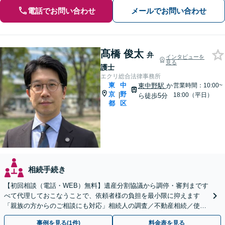
電話でお問い合わせ
メールでお問い合わせ
髙橋 俊太
弁
インタビューを
見る
護士
エクリ総合法律事務所
東
中
東中野駅
か
営業時間：10:00~
京
野
|
18:00（平日）
ら徒歩5分
都
区
相続手続き
【初回相談（電話・WEB）無料】遺産分割協議から調停・審判まです
べて代理しておこなうことで、依頼者様の負担を最小限に抑えます
「親族の方からのご相談にも対応」相続人の調査／不動産相続／使い
込み【東京都在住以外の方も対応】
事例を見る(1件)
料金表を見る