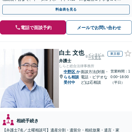
ニケーション◎お気軽にご相談ください。
料金表を見る
電話で面談予約
メールでお問い合わせ
白土 文也
東京都
インタビュ
ーを見る
弁護士
しらと総合法律事務所
営業時間：1
中野区
か
面談方法(対面・
らも相談
電話・ビデオな
0:00~18:00
受付中
ど)は応相談
（平日）
相続手続き
【弁護士7名／土曜相談可】遺産分割・遺留分・相続放棄・遺言・家