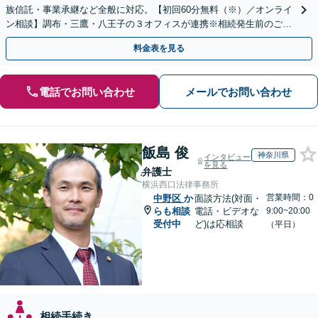
族信託・事業承継など全般に対応。【初回60分無料（※）／オンライ
ン相談】調布・三鷹・八王子の３オフィスが連携※相続発生前のご相
談など有料相談になるものもございます。
料金表を見る
電話でお問い合わせ
メールでお問い合わせ
飯島 俊
神奈川県
インタビュー
を見る
弁護士
横浜西口法律事務所
営業時間：0
中野区
か
面談方法(対面・
らも相談
電話・ビデオな
9:00~20:00
受付中
ど)は応相談
（平日）
相続手続き