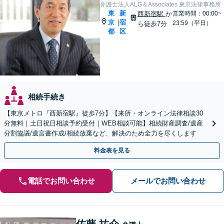
弁護士法人ALG＆Associates 東京法律事務所
東
新
西新宿駅
か
営業時間：00:00~
京
宿
|
23:59（平日）
ら徒歩7分
都
区
相続手続き
【東京メトロ『西新宿駅』徒歩7分】【来所・オンライン法律相談30
分無料｜土日祝日相談予約受付｜WEB相談可能】相続財産調査/遺産
分割協議/遺言書作成/相続放棄など、解決のため全力を尽くします
料金表を見る
電話でお問い合わせ
メールでお問い合わせ
佐藤 祐介