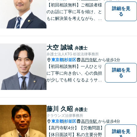
【初回相談無料】ご相談者様
詳細を見
のお話に丁寧に耳を傾け、と
る
もに解決策を考えながら、納
得できる形での問題解決を目
指して尽力いたします。信頼
いただける弁護士になれるよ
う日々精進して参ります。
大空 誠城
弁護士
【夜間や休日相談も対応可
弁護士法人KTG 杉並法律事務所
能】【メール・WEB面談可】
東京都
杉並区
高円寺駅
から徒歩1分
|
【初回相談無料】一人ひとり
詳細を見
に丁寧に向き合い、心の負担
る
が少しでも軽くなるようサポ
ートいたします。問題の背景
にも目を向け、その先の暮ら
しまで見据えた支えを大切に
しています。【夜間や休日相
藤川 久昭
弁護士
談も対応可能】【メール・WE
クラウンズ法律事務所
B面談可】
東京都
杉並区
高円寺駅
から徒歩4分
|
【高円寺駅4分】【労働問題】
詳細を見
【休日面談可】私の主要分野
る