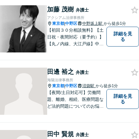
女性弁護士が親身になってお
加藤 茂樹
話をお伺いいたします。
弁護士
アクシアム法律事務所
東京都
中野区
中野坂上駅
から徒歩1分
|
【初回３０分相談無料】【土
詳細を見
日祝・夜間対応（要予約）】
る
【丸ノ内線、大江戸線】中野
坂上駅徒歩１分。 中野区、杉
並区、練馬区の皆様からご依
頼を多数いただいている地域
田邊 裕之
密着型の弁護士です。 おかげ
弁護士
さまで、都内のみならず全国
海陽法律事務所
からご相談をいただいており
東京都
中野区
沼袋駅
から徒歩1分
|
ます。
【夜間/土日対応可】労働問
詳細を見
題、離婚、相続、医療問題な
る
ど法的問題についてのお悩み
は東京都中野区の海陽法律事
務所にご相談下さい。町の法
律家として、一つ一つきめ細
田中 賢規
やかに案件に取り組みます。
弁護士