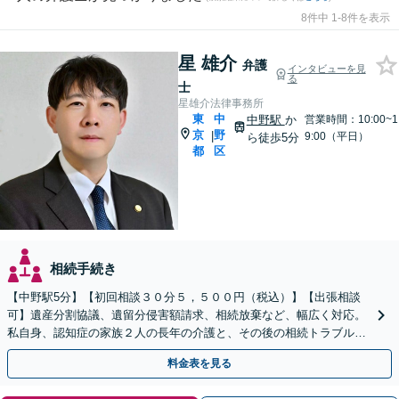
8件中 1-8件を表示
星 雄介
弁護
インタビューを見
る
士
星雄介法律事務所
東
中
中野駅
か
営業時間：10:00~1
京
野
|
9:00（平日）
ら徒歩5分
都
区
相続手続き
【中野駅5分】【初回相談３０分５，５００円（税込）】【出張相談
可】遺産分割協議、遺留分侵害額請求、相続放棄など、幅広く対応。
私自身、認知症の家族２人の長年の介護と、その後の相続トラブルを
経験しておりますので、まずは一度ご相談ください。
料金表を見る