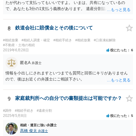
たが代わって支払ってもいいですよ。 いまは、共有になっているの
で、あなたも3分の1支払う義務があります。 遺産分割協議をして、不
動産取得者を決めて、相続登記する必要があります。 登記名義人に支
払い義務があります。
8
鉄道会社に賠償金とその後について
#相続放棄
#相続人調査・確定
#相続手続き
#相続放棄
#口座凍結解除
#不動産・土地の相続
2019年6月28日
役にたった
6
匿名A
弁護士
情報を小出しにされますといつまでも質問と回答にキリがありません
ので、後はお近くの弁護士にご相談下さい。
9
家庭裁判所への自分での書類提出は可能ですか？
#調停
#相続手続き
#遺産分割
2025年5月8日
役にたった
5
相続・遺言に強い弁護士
髙橋 俊太
弁護士