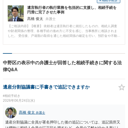
遺言執行者の執行業務を包括的に支援し、相続手続を
円滑に完了させた事例
髙橋 俊太
弁護士
【ご相談内容】【概要】 依頼者は遺言執行者に就任したものの、相続人調査
や財産関係の整理、各種手続の進め方に不安を感じ、当事務所に相談されま
した。 受任後、戸籍類の取得を通じた相続関係の確定を行い、預貯金や不動
産などの財産内容を整理しました。その上で、遺言内容に基づく分配手続や
登記関連の対応についても実務的なサポートを行い、遺言執行者の負担を軽
減しながら、相続手続全体を円滑に進めました。 【弁護士コメント】 遺言執
行者の業務は多岐にわたり、専門的知識や実務対応が求められます。本件で
は、相続関係の調査から財産整理、登記手続までを一体的に支援すること
中野区の表示中の弁護士が回答した相続手続きに関する法
で、遺言の趣旨を確実に実現することができました。遺言執行者を適切にサ
律Q&A
ポートすることの重要性を示す事案です。
遺産分割協議書に手書きで追記できますか
#相続手続き
2026年06月24日(水)
髙橋 俊太
弁護士
遺産分割協議に全員が署名押印した後の追記については、追記箇所又
は欄外に相続人全員の訂正印を押すなど、全員の了解が分かる形にし