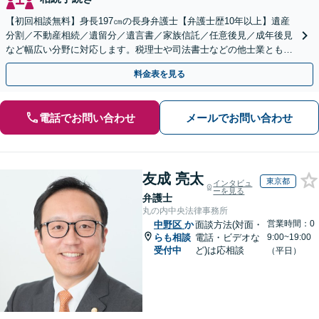
【初回相談無料】身長197㎝の長身弁護士【弁護士歴10年以上】遺産
分割／不動産相続／遺留分／遺言書／家族信託／任意後見／成年後見
など幅広い分野に対応します。税理士や司法書士などの他士業とも連
携【出張相談】【夜間・休日面談】【横浜駅7分】
料金表を見る
電話でお問い合わせ
メールでお問い合わせ
友成 亮太
東京都
インタビュ
ーを見る
弁護士
丸の内中央法律事務所
営業時間：0
中野区
か
面談方法(対面・
らも相談
電話・ビデオな
9:00~19:00
受付中
ど)は応相談
（平日）