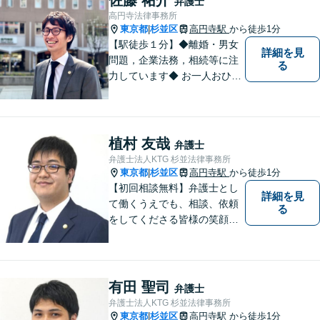
弁護士
高円寺法律事務所
東京都
杉並区
高円寺駅
から徒歩1分
|
【駅徒歩１分】◆離婚・男女
詳細を見
問題，企業法務，相続等に注
る
力しています◆ お一人おひと
りのお気持ちに即した，事案
ごとの解決策をご提案いたし
ます。
植村 友哉
弁護士
弁護士法人KTG 杉並法律事務所
東京都
杉並区
高円寺駅
から徒歩1分
|
【初回相談無料】弁護士とし
詳細を見
て働くうえでも、相談、依頼
る
をしてくださる皆様の笑顔を
見られるよう、不安や悩みに
真摯に向き合いながら解決へ
と導くことを心がけていま
す。【夜間や休日相談も対応
有田 聖司
弁護士
可能】【メール・WEB面談
弁護士法人KTG 杉並法律事務所
可】
東京都
杉並区
高円寺駅
から徒歩1分
|