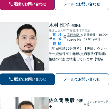
電話でお問い合わせ
メールでお問い合わせ
木村 恒平
弁護士
弁護士法人KTG 杉並法律事務所
東
杉
高円寺駅
か
営業時間：10:00~
京
並
|
19:00（平日）
ら徒歩1分
都
区
【初回相談30分無料】【夫婦カウンセ
ラー資格保有】離婚/交通事故/不動産/
相続の問題に精通しています【地域に
密着した法律事務所】皆様に安心して
いただけるような頼もしい弁護士を目
指し、日々邁進しております【夜間・
電話でお問い合わせ
メールでお問い合わせ
土日相談可】
佐久間 明彦
弁護
インタビューを見
る
士