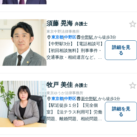
動産／企業法務【夜間対応
可】【年間230件相談対応】
スピーディーで丁寧な対応。
須藤 晃海
依頼者様の目線に立ち早期問
弁護士
題解決に取り組みます。お気
東京中野法律事務所
軽にご相談ください【完全個
東京都
中野区
中野駅
から徒歩3分
|
室】
【中野駅3分】【電話相談可】
詳細を見
【初回相談無料】刑事事件・
る
交通事故・相続遺言など。フ
ットワークの軽さと交渉力が
私の大きな強みです。おひと
りで悩みや問題を抱える必要
牧戸 美佳
はありません。お気軽に弁護
弁護士
士にご相談ください【休日・
東京ゆうか法律事務所
夜間相談可】
東京都
中野区
新中野駅
から徒歩1分
|
【駅近徒歩１分】【完全個
詳細を見
室】【法テラス利用可】労働
る
問題、離婚問題、相続問題、
その他身近な法律問題につい
てお気軽にご相談ください。