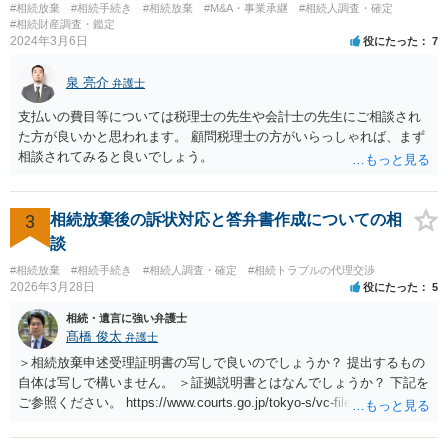
#相続放棄
#相続手続き
#相続放棄
#M&A・事業承継
#相続人調査・確定
#相続財産調査・鑑定
2024年3月6日
役にたった
7
泉 亮介
弁護士
支払いの費目等については税理士の先生や会計士の先生にご相談され
た方が良いかと思われます。 顧問税理士の方がいらっしゃれば、まず
相談されてみると良いでしょう。
3
相続放棄後の訴状対応と答弁書作成についての相
談
#相続放棄
#相続手続き
#相続人調査・確定
#相続トラブルの代理交渉
2026年3月28日
役にたった
5
相続・遺言に強い弁護士
髙橋 俊太
弁護士
＞相続放棄申述受理証明書の写しで良いのでしょうか？ 提出するもの
自体は写しで構いません。 ＞証拠説明書とはなんでしょうか？ 下記を
ご参照ください。 https://www.courts.go.jp/tokyo-s/vc-files/tokyo-s/file/
14-1kisairei.pdf