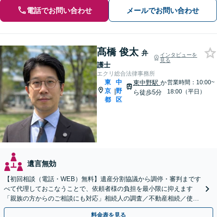
電話でお問い合わせ
メールでお問い合わせ
髙橋 俊太
弁
インタビューを
見る
護士
エクリ総合法律事務所
東
中
東中野駅
か
営業時間：10:00~
京
野
|
18:00（平日）
ら徒歩5分
都
区
遺言無効
【初回相談（電話・WEB）無料】遺産分割協議から調停・審判まです
べて代理しておこなうことで、依頼者様の負担を最小限に抑えます
「親族の方からのご相談にも対応」相続人の調査／不動産相続／使い
込み【東京都在住以外の方も対応】
料金表を見る