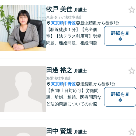
頼を多数いただいている地域
牧戸 美佳
密着型の弁護士です。 おかげ
弁護士
さまで、都内のみならず全国
東京ゆうか法律事務所
からご相談をいただいており
東京都
中野区
新中野駅
から徒歩1分
|
ます。
【駅近徒歩１分】【完全個
詳細を見
室】【法テラス利用可】労働
る
問題、離婚問題、相続問題、
その他身近な法律問題につい
てお気軽にご相談ください。
女性弁護士が親身になってお
田邊 裕之
話をお伺いいたします。
弁護士
海陽法律事務所
東京都
中野区
沼袋駅
から徒歩1分
|
【夜間/土日対応可】労働問
詳細を見
題、離婚、相続、医療問題な
る
ど法的問題についてのお悩み
は東京都中野区の海陽法律事
務所にご相談下さい。町の法
律家として、一つ一つきめ細
田中 賢規
やかに案件に取り組みます。
弁護士