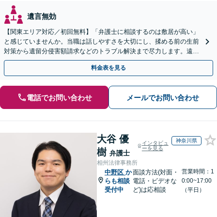
遺言無効
【関東エリア対応／初回無料】「弁護士に相談するのは敷居が高い」
と感じていませんか。当職は話しやすさを大切にし、揉める前の生前
対策から遺留分侵害額請求などのトラブル解決まで尽力します。遠方
にお住まいの方もWeb面談で安心してご相談いただけます
料金表を見る
電話でお問い合わせ
メールでお問い合わせ
大谷 優
神奈川県
インタビュ
ーを見る
樹
弁護士
相州法律事務所
営業時間：1
中野区
か
面談方法(対面・
らも相談
電話・ビデオな
0:00~17:00
受付中
ど)は応相談
（平日）