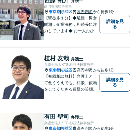
弁護士
高円寺法律事務所
東京都
杉並区
高円寺駅
から徒歩1分
|
【駅徒歩１分】◆離婚・男女
詳細を見
問題，企業法務，相続等に注
る
力しています◆ お一人おひと
りのお気持ちに即した，事案
ごとの解決策をご提案いたし
ます。
植村 友哉
弁護士
弁護士法人KTG 杉並法律事務所
東京都
杉並区
高円寺駅
から徒歩1分
|
【初回相談無料】弁護士とし
詳細を見
て働くうえでも、相談、依頼
る
をしてくださる皆様の笑顔を
見られるよう、不安や悩みに
真摯に向き合いながら解決へ
と導くことを心がけていま
す。【夜間や休日相談も対応
有田 聖司
弁護士
可能】【メール・WEB面談
弁護士法人KTG 杉並法律事務所
可】
東京都
杉並区
高円寺駅
から徒歩1分
|