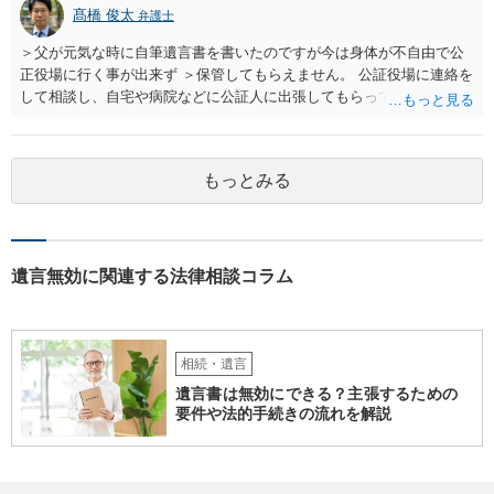
髙橋 俊太
弁護士
＞父が元気な時に自筆遺言書を書いたのですが今は身体が不自由で公
正役場に行く事が出来ず ＞保管してもらえません。 公証役場に連絡を
して相談し、自宅や病院などに公証人に出張してもらって公正証書を
作成するという方法もあります。また、相談して証人を用意してもら
うことも可能です。 ＞不動産名義を父から母に名義変更しておいた方
がいいのではと考えていますがどう思いますか？ 詳細が不明であり何
もっとみる
とも言えないのですが、遺言内容との関わりもあると思いますので、
弁護士に事情等を説明して個別に相談した方がよいように思います。
遺言無効に関連する法律相談コラム
相続・遺言
遺言書は無効にできる？主張するための
要件や法的手続きの流れを解説