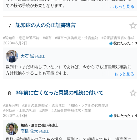
での検認手続が必要となります。
7
認知症の人の公正証書遺言
#認知症・意思疎通不能
#遺言
#遺言の真偽鑑定・遺言無効
#公正証書遺言の作成
2023年6月2日
役にたった
3
大石 誠
弁護士
裁判中（まだ終結していない）であれば、今からでも遺言無効確認に
方針転換をすることも可能ですよ。
8
3年前に亡くなった両親の相続に付いて
#遺産分割
#遺言の真偽鑑定・遺言無効
#相続トラブルの代理交渉
#不動産・土地の相続
#調停
#遺留分侵害額請求・放棄
2026年5月8日
役にたった
4
相続・遺言に強い弁護士
髙橋 俊太
弁護士
奥様が被相続人の子である場合、原則として相続人であり、遺言等に