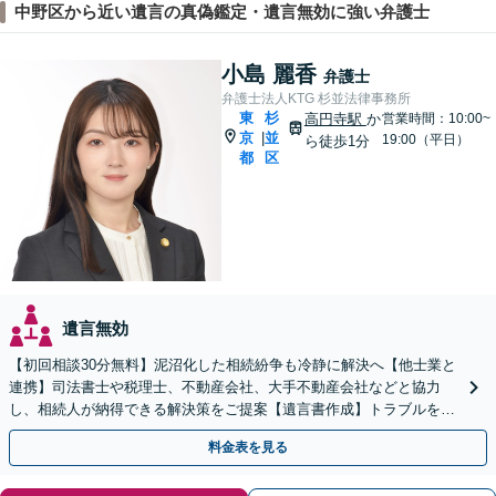
中野区から近い遺言の真偽鑑定・遺言無効に強い弁護士
小島 麗香
弁護士
弁護士法人KTG 杉並法律事務所
東
杉
高円寺駅
か
営業時間：10:00~
京
並
|
19:00（平日）
ら徒歩1分
都
区
遺言無効
【初回相談30分無料】泥沼化した相続紛争も冷静に解決へ【他士業と
連携】司法書士や税理士、不動産会社、大手不動産会社などと協力
し、相続人が納得できる解決策をご提案【遺言書作成】トラブルを予
測したうえで作成・執行【夜間休日の相談可】
料金表を見る