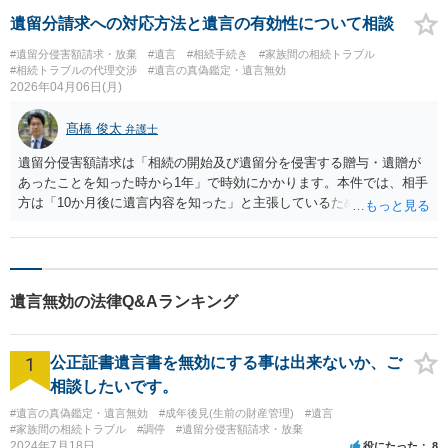
遺留分請求への対応方法と遺言の有効性について相談
#遺留分侵害額請求・放棄
#遺言
#相続手続き
#家族間の相続トラブル
#相続トラブルの代理交渉
#遺言の真偽鑑定・遺言無効
2026年04月06日(月)
髙橋 俊太
弁護士
遺留分侵害額請求は「相続の開始及び遺留分を侵害する贈与・遺贈が
あったことを知った時から1年」で時効にかかります。本件では、相手
方は「10か月後に遺言内容を知った」と主張しているため、その主張
が認められる限り、現時点（1年1か月経過）でも直ちに時効とはなら
ない可能性があります。 もっとも、「いつ知ったか」は重要な争点で
あり、葬儀後に遺言内容や遺産の帰属を説明しているのであれば、よ
り早い時点で知っていたと評価される余地があります。やり取り（メ
遺言無効の法律Q&Aランキング
ール、LINE、説明の経緯等）があれば整理しておくことが重要です。
対応としては、まず内容証明に対して性急に全面応諾する必要はな
く、時効の成否（知った時期）、遺産の範囲や評価額を精査した上
1
公正証書遺言書を無効にする事は出来ないか、ご
で、交渉方針を検討することになります。実務上は、時効を主張しつ
つも、一定の範囲での解決金支払を視野に入れるという方針もあり得
相談したいです。
ます。 いずれにしても、遺留分は金銭請求となるため、資料（遺産内
#遺言の真偽鑑定・遺言無効
#成年後見(生前の財産管理)
#遺言
容、評価資料、これまでの経緯）を整理のうえ、早期に弁護士へ相談
#家族間の相続トラブル
#調停
#遺留分侵害額請求・放棄
して対応方針を検討することをお勧めいたします。
2024年7月18日
役にたった
8