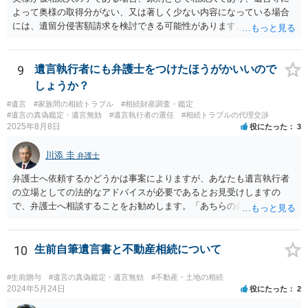
よって奥様の取得分がない、又は著しく少ない内容になっている場合
には、遺留分侵害額請求を検討できる可能性があります。ただし、
「相続は３年以内」という説明は、遺留分そのものではなく、相続登
記の義務化に関する説明と混同されている可能性があります。相続登
記については、不動産を相続で取得したことを知った日から３年以内
9
遺言執行者にも弁護士をつけたほうがかいいので
に申請する義務があります。一方、遺留分侵害額請求は、相続開始お
しょうか？
よび遺留分を侵害する贈与・遺贈があったことを知った時から１年で
#遺言
#家族間の相続トラブル
#相続財産調査・鑑定
時効にかかります。また、相続開始から１０年が経過すると、認識の
#遺言の真偽鑑定・遺言無効
#遺言執行者の選任
#相続トラブルの代理交渉
有無にかかわらず行使できなくなります。 奥様がご両親の死亡を最近
2025年8月8日
役にたった
3
まで知らなかったのであれば、少なくとも「知った時から１年」の時
効がいつから進むかは慎重に検討する必要があります。ただし、死亡
川添 圭
弁護士
から３年が経過しているとのことですので、早急に戸籍、遺言の有
無、不動産登記、遺産分割協議書の有無を確認した方がよいでしょ
弁護士へ依頼するかどうかは事案によりますが、あなたも遺言執行者
う。特に、お姉様側だけで不動産名義を変更している場合、遺言があ
の立場としての法的なアドバイスが必要であるとお見受けしますの
ったのか、遺産分割協議書が作成されているのか、奥様の署名押印が
で、弁護士へ相談することをお勧めします。「あちらの弁護士」（元
あるのかが重要です。奥様が何も署名していないのであれば、遺留分
嫁と娘の弁護士のことでしょうか）へ聴いても、自分に有利な主張や
以前に、法定相続分や遺産分割未了の問題として整理すべき場合もあ
誘導しかしてこないと思います。
ります。 奥様において戸籍謄本、不動産登記簿、固定資産評価証明
10
生前自筆遺言書と不動産相続について
書、遺言書の有無等を確認し、弁護士に個別に相談した方がよいと思
われます。
#生前贈与
#遺言の真偽鑑定・遺言無効
#不動産・土地の相続
2024年5月24日
役にたった
2