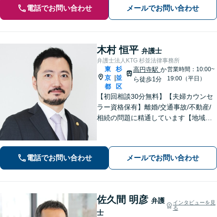
電話でお問い合わせ
メールでお問い合わせ
木村 恒平
弁護士
弁護士法人KTG 杉並法律事務所
東
杉
高円寺駅
か
営業時間：10:00~
京
並
|
19:00（平日）
ら徒歩1分
都
区
【初回相談30分無料】【夫婦カウンセ
ラー資格保有】離婚/交通事故/不動産/
相続の問題に精通しています【地域に
密着した法律事務所】皆様に安心して
いただけるような頼もしい弁護士を目
指し、日々邁進しております【夜間・
電話でお問い合わせ
メールでお問い合わせ
土日相談可】
佐久間 明彦
弁護
インタビューを見
る
士