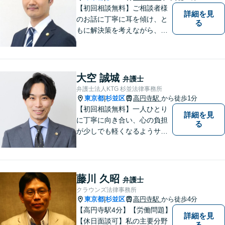
【初回相談無料】ご相談者様
詳細を見
のお話に丁寧に耳を傾け、と
る
もに解決策を考えながら、納
得できる形での問題解決を目
指して尽力いたします。信頼
いただける弁護士になれるよ
う日々精進して参ります。
大空 誠城
弁護士
【夜間や休日相談も対応可
弁護士法人KTG 杉並法律事務所
能】【メール・WEB面談可】
東京都
杉並区
高円寺駅
から徒歩1分
|
【初回相談無料】一人ひとり
詳細を見
に丁寧に向き合い、心の負担
る
が少しでも軽くなるようサポ
ートいたします。問題の背景
にも目を向け、その先の暮ら
しまで見据えた支えを大切に
しています。【夜間や休日相
藤川 久昭
弁護士
談も対応可能】【メール・WE
クラウンズ法律事務所
B面談可】
東京都
杉並区
高円寺駅
から徒歩4分
|
【高円寺駅4分】【労働問題】
詳細を見
【休日面談可】私の主要分野
る