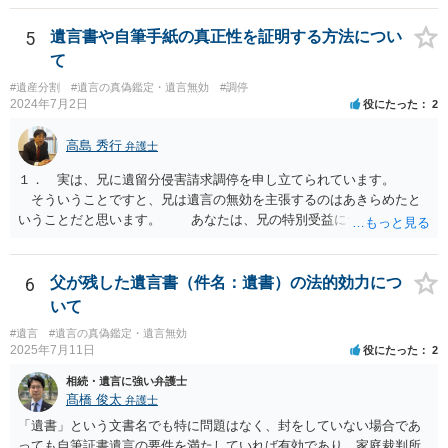
すが、弁護士に作成を依頼する場合は、１０～数十万円程度になるケ
ースが多いと思います。 報酬体系は、弁護士ごとに異なりますので一
5
遺言書や自筆手紙の真正性を証明する方法につい
律の基準はありません。
て
#遺産分割
#遺言の真偽鑑定・遺言無効
#調停
2024年7月2日
役にたった
2
高島 秀行
弁護士
１． 実は、兄に遺留分侵害請求調停を申し立てられています。
そういうことですと、兄は遺言の無効を主張するのはあきらめたと
いうことだと思います。 あなたは、兄の特別受益について立証し
て、遺留分の問題を解決すればよいと思います。 弁護士に面談で
詳しい事情を話して相談された方がよいと思います。
6
父が残した遺言書（件名：遺書）の法的効力につ
いて
#遺言
#遺言の真偽鑑定・遺言無効
2025年7月11日
役にたった
2
相続・遺言に強い弁護士
髙橋 俊太
弁護士
「遺書」という文書名でも特に問題はなく、封をしていない場合であ
っても自筆証書遺言の要件を満たしていれば有効であり、家庭裁判所