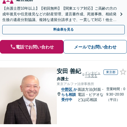
【弁護士歴10年以上】【初回無料】【関東エリア対応】ご高齢の方の
成年後見や任意後見などの財産管理、遺言書作成、死後事務、相続発
生後の遺産分割協議、複雑な遺留分請求まで、一貫して対応！他士業
との連携力を活かした最適解の追求【WEB面談対応】
料金表を見る
電話でお問い合わせ
メールでお問い合わせ
安田 善紀
東京都
インタビュ
ーを見る
弁護士
東京アルファ法律事務所
営業時間：0
中野区
か
面談方法(対面・
らも相談
電話・ビデオな
9:30~20:00
受付中
ど)は応相談
（平日）