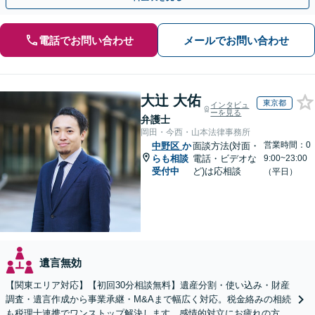
電話でお問い合わせ
メールでお問い合わせ
大辻 大佑
東京都
インタビュ
ーを見る
弁護士
岡田・今西・山本法律事務所
営業時間：0
中野区
か
面談方法(対面・
らも相談
電話・ビデオな
9:00~23:00
受付中
ど)は応相談
（平日）
遺言無効
【関東エリア対応】【初回30分相談無料】遺産分割・使い込み・財産
調査・遺言作成から事業承継・M&Aまで幅広く対応。税金絡みの相続
も税理士連携でワンストップ解決します。感情的対立にお疲れの方や