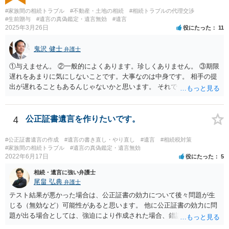
#家族間の相続トラブル
#不動産・土地の相続
#相続トラブルの代理交渉
#生前贈与
#遺言の真偽鑑定・遺言無効
#遺言
2025年3月26日
役にたった
11
鬼沢 健士
弁護士
①与えません。 ②一般的によくあります。珍しくありません。 ③期限
遅れをあまりに気にしないことです。大事なのは中身です。 相手の提
出が遅れることもあるんじゃないかと思います。 それでもあなた有利
にはなりません。
4
公正証書遺言を作りたいです。
#公正証書遺言の作成
#遺言の書き直し・やり直し
#遺言
#相続税対策
#家族間の相続トラブル
#遺言の真偽鑑定・遺言無効
2022年6月17日
役にたった
5
相続・遺言に強い弁護士
尾畠 弘典
弁護士
テスト結果が悪かった場合は、公正証書の効力について後々問題が生
じる（無効など）可能性があると思います。 他に公正証書の効力に問
題が出る場合としては、強迫により作成された場合、錯誤（勘違い）
の場合などがあります。 遺言の対象となる財産の多寡などにもよりま