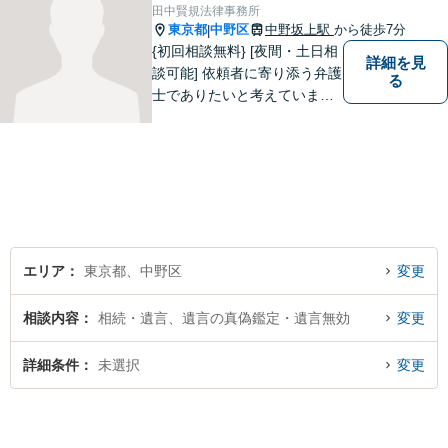
田中賢規法律事務所
東京都
中野区
中野坂上駅
から徒歩7分
|
{初回相談無料} [夜間・土日相
詳細を見
談可能] 依頼者に寄り添う弁護
る
士でありたいと考えていま
す。どんな事でもお気軽にご
相談ください。
エリア
東京都、中野区
変更
相談内容
相続・遺言、遺言の真偽鑑定・遺言無効
変更
詳細条件
未選択
変更