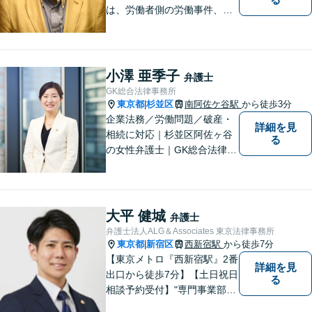
は、労働者側の労働事件、企
業法務（顧問先約４０社）、
破産・再生・任意整理です。
相談件数、訴訟案件、交渉案
件を数多く担当しています。
小澤 亜季子
弁護士
依頼人さまにとって、最大限
GK総合法律事務所
の効用を得られるように頑張
東京都
杉並区
南阿佐ケ谷駅
から徒歩3分
|
っています。
企業法務／労働問題／破産・
詳細を見
相続に対応｜杉並区阿佐ヶ谷
る
の女性弁護士｜GK総合法律事
務所
大平 健城
弁護士
弁護士法人ALG＆Associates 東京法律事務所
東京都
新宿区
西新宿駅
から徒歩7分
|
【東京メトロ『西新宿駅』2番
詳細を見
出口から徒歩7分】【土日祝日
る
相談予約受付】"専門事業部
制"を導入し、所属弁護士の専