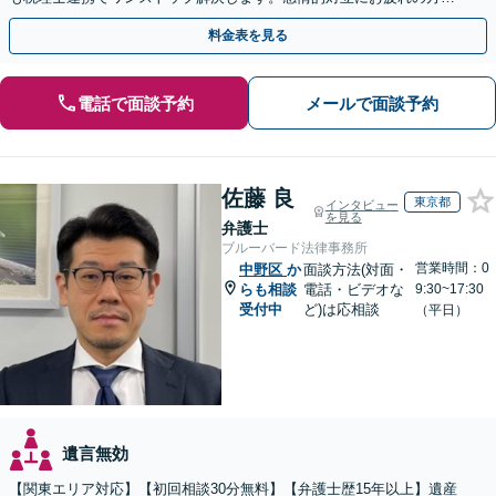
紛争予防をご検討の方も、お気軽にご相談ください。
料金表を見る
電話で面談予約
メールで面談予約
佐藤 良
東京都
インタビュー
を見る
弁護士
ブルーバード法律事務所
営業時間：0
中野区
か
面談方法(対面・
らも相談
電話・ビデオな
9:30~17:30
受付中
ど)は応相談
（平日）
遺言無効
【関東エリア対応】【初回相談30分無料】【弁護士歴15年以上】遺産