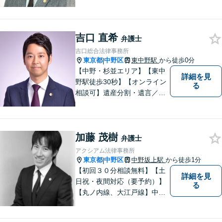
ットワークの軽さと交渉力が
私の大きな強みです。おひと
りで悩みや問題を抱える必要
吉口 直希
はありません。お気軽に弁護
弁護士
士にご相談ください【休日・
吉口総合法律事務所
夜間相談可】
東京都
中野区
東中野駅
から徒歩0分
|
【中野・杉並エリア】【東中
詳細を見
野駅徒歩30秒】【オンライン
る
相談可】遺産分割・遺言／不
動産／企業法務【夜間対応
可】【年間230件相談対応】
スピーディーで丁寧な対応。
加藤 茂樹
依頼者様の目線に立ち早期問
弁護士
題解決に取り組みます。お気
アクシアム法律事務所
軽にご相談ください【完全個
東京都
中野区
中野坂上駅
から徒歩1分
|
室】
【初回３０分相談無料】【土
詳細を見
日祝・夜間対応（要予約）】
る
【丸ノ内線、大江戸線】中野
坂上駅徒歩１分。 中野区、杉
並区、練馬区の皆様からご依