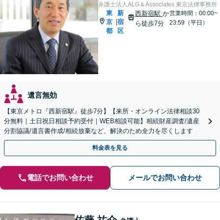
弁護士法人ALG＆Associates 東京法律事務所
東
新
西新宿駅
か
営業時間：00:00~
京
宿
|
23:59（平日）
ら徒歩7分
都
区
遺言無効
【東京メトロ『西新宿駅』徒歩7分】【来所・オンライン法律相談30
分無料｜土日祝日相談予約受付｜WEB相談可能】相続財産調査/遺産
分割協議/遺言書作成/相続放棄など、解決のため全力を尽くします
料金表を見る
電話でお問い合わせ
メールでお問い合わせ
佐藤 祐介