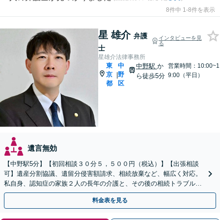
8件中 1-8件を表示
星 雄介
弁護
インタビューを見
る
士
星雄介法律事務所
東
中
中野駅
か
営業時間：10:00~1
京
野
|
9:00（平日）
ら徒歩5分
都
区
遺言無効
【中野駅5分】【初回相談３０分５，５００円（税込）】【出張相談
可】遺産分割協議、遺留分侵害額請求、相続放棄など、幅広く対応。
私自身、認知症の家族２人の長年の介護と、その後の相続トラブルを
経験しておりますので、まずは一度ご相談ください。
料金表を見る