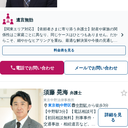
遺言無効
【関東エリア対応】【依頼者さまに寄り添う弁護士】財産や家族の関
係性はご家庭ごとに異なり、同じケースはひとつもありません。だか
らこそ、細やかなヒアリングを重ね、最適な解決策や今後の見通しを
明確にお示しします。ぜひ一度当事務所へご相談ください。
料金表を見る
電話でお問い合わせ
メールでお問い合わせ
須藤 晃海
弁護士
東京中野法律事務所
東京都
中野区
中野駅
から徒歩3分
|
【中野駅3分】【電話相談可】
詳細を見
【初回相談無料】刑事事件・
る
交通事故・相続遺言など。フ