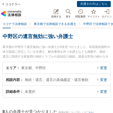
弁護士の方はこちら
ココナラへ
投稿する
探す
閲覧履歴
マイリスト
ログイン
ココナラ法律相談
東京都で法律相談できる弁護士
中野区で法律相談で
中野区の遺言無効に強い弁護士
東京都の中野区で遺言無効に強い弁護士が8名見つかりました。初回面談無料や
休日面談に対応している弁護士、解決事例を持つ弁護士なども掲載中。相続・
遺言に関係する家族間の相続トラブルや認知症の相続、遺産分割等の細かな分
野での絞り込み検索もでき便利です。特に星雄介法律事務所の星 雄介弁護士や
エクリ総合法律事務所の髙橋 俊太弁護士、東京中野法律事務所の須藤 晃海弁護
エリア
東京都、中野区
変更
士のプロフィール情報や弁護士費用、強みなどが注目されています。『中野区
で土日や夜間に発生した遺言無効のトラブルを今すぐに弁護士に相談したい』
相談内容
相続・遺言、遺言の真偽鑑定・遺言無効
変更
『遺言無効のトラブル解決の実績豊富な近くの弁護士を検索したい』『初回相
談無料で遺言無効を法律相談できる中野区内の弁護士に相談予約したい』など
でお困りの相談者さんにおすすめです。
詳細条件
未選択
変更
8
人の弁護士が見つかりました
(検索結果について詳しくは
こちら
)