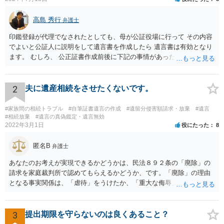
高島 秀行
弁護士
印鑑登録が代理でなされたとしても、母が公証役場に行って その内容
でよいと公証人に説明をして遺言書を作成したら 遺言書は有効となり
ます。 むしろ、 公正証書作成前後に下記の事情があったことが証明で
きれば判断能力がなく 無効だったと主張することが可能です。 翌年1
月に携帯が新しくなった母からの第一声は「ここにいたら殺される」
「面会に来てくれ」で、長男に聞くと「面会は出来ない。俺は携帯電
2
夫に遺産相続をさせたくないです。
話の使い方を教える為に会っている」「母の話は聞かなくて良い」と
電話が切れました。その後の電話でも「食事に毒が入っている」「体
#家族間の相続トラブル
#自筆証書遺言の作成
#遺留分侵害額請求・放棄
#遺言
にチップが埋められている」等、おかしかったです。 当時の診療記
#相続放棄
#遺言の真偽鑑定・遺言無効
2022年3月1日
役にたった
8
録、介護認定の資料、介護記録を取得して 弁護士に面談で相談された
方がよいと思います。
匿名B
弁護士
あなたのお考えが実現できるかどうかは、民法８９２条の「廃除」の
請求を家庭裁判所で認めてもらえるかどうか、です。「廃除」の理由
となる事実関係は、「虐待」をうけたか、「重大な侮辱」を受けた
か、推定相続人たる夫に「その他著しい非行」があったか否かです。
「廃除」は遺言でも可能です（民法８９３条）。 弁護士に具体的な事
情を話して相談して、「廃除」が可能か、実際に法律相談を受けるこ
3
提出期限を守らないのは良くあること？
とをお勧めします。