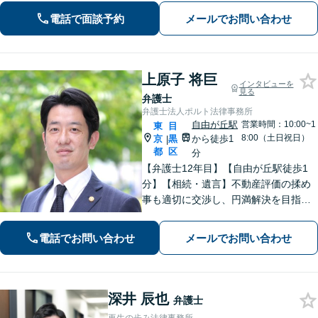
最善の解決策をご提案いたします【電
電話で面談予約
メールでお問い合わせ
話相談可】【完全個室で対応】離婚／
借金問題もご相談ください
上原子 将巨
インタビューを
見る
弁護士
弁護士法人ポルト法律事務所
自由が丘駅
営業時間：10:00~1
東
目
8:00（土日祝日）
京
黒
から徒歩1
|
都
区
分
【弁護士12年目】【自由が丘駅徒歩1
分】【相続・遺言】不動産評価の揉め
事も適切に交渉し、円満解決を目指し
ます！大規模・複雑な案件もお任せく
ださい。【不動産・住まい】立ち退き
電話でお問い合わせ
メールでお問い合わせ
依頼には解除事由を見極め、依頼者の
有利な条件での合意へ【休日相談可】
深井 辰也
弁護士