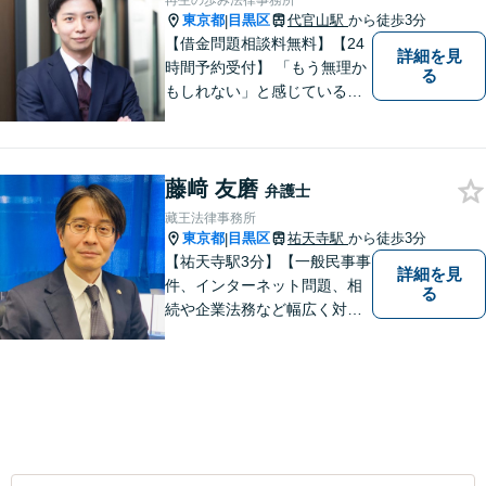
再生の歩み法律事務所
東京都
目黒区
代官山駅
から徒歩3分
|
【借金問題相談料無料】【24
詳細を見
時間予約受付】 「もう無理か
る
もしれない」と感じている方
でも、希望を見出せるケース
が多くありますので、まずは
一度ご相談ください。【セカ
藤﨑 友磨
ンドオピニオンにも対応】
弁護士
藏王法律事務所
東京都
目黒区
祐天寺駅
から徒歩3分
|
【祐天寺駅3分】【一般民事事
詳細を見
件、インターネット問題、相
る
続や企業法務など幅広く対応
可能！】皆様のお話を隅々ま
でお伺いし、納得のいく解決
へと導いてまいります。お困
りごとがあれば、なんでもご
相談ください。スピーディで
的確な解決方法をご提案いた
します。