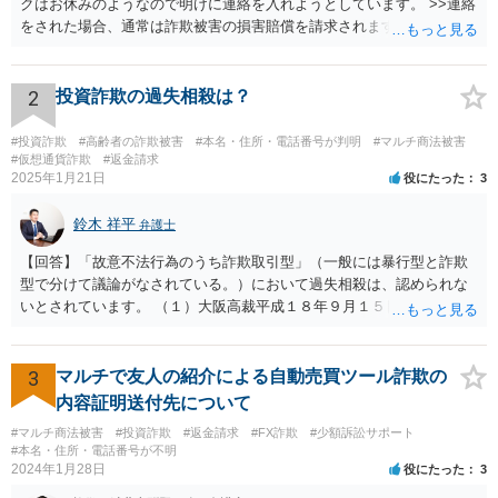
クはお休みのようなので明けに連絡を入れようとしています。 >>連絡
をされた場合、通常は詐欺被害の損害賠償を請求されますのでご留意
ください。
2
投資詐欺の過失相殺は？
#投資詐欺
#高齢者の詐欺被害
#本名・住所・電話番号が判明
#マルチ商法被害
#仮想通貨詐欺
#返金請求
2025年1月21日
役にたった
3
鈴木 祥平
弁護士
【回答】「故意不法行為のうち詐欺取引型」（一般には暴行型と詐欺
型で分けて議論がなされている。）において過失相殺は、認められな
いとされています。 （１）大阪高裁平成１８年９月１５日裁判例 裁判
所は、「故意ある不法行為に対する過失相殺の適否」について「過失
相殺は、本来文字通り過失のある当事者同士の損害の公平な分担調整
のための法制度であり、元来故意の不法行為の場合にはなじまないも
3
マルチで友人の紹介による自動売買ツール詐欺の
のというべきである。なぜなら、故意の不法行為は、加害者が悪意を
内容証明送付先について
もって一方的に被害者に対して仕掛けるものであり、根本的に被害者
#マルチ商法被害
#投資詐欺
#返金請求
#FX詐欺
#少額訴訟サポート
に生じた痛みをともに分け合うための基盤を欠く上、取引的不法行為
#本名・住所・電話番号が不明
における加害者の故意は、通常、被害者の落ち度或いは弱み、不意、
2024年1月28日
役にたった
3
不用意、不注意、未熟、無能、無知、愚昧等に対して向けられ、それ