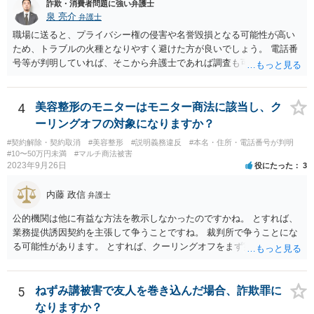
詐欺・消費者問題に強い弁護士
らにつけ込むものであるから、被害者が加害者の思惑どおりに落ち度
泉 亮介
弁護士
等を示したからといって、これをもって被害者の過失と評価し、被害
者の加害者に対する損害賠償から被害者の落ち度等相当分を減額する
職場に送ると、プライバシー権の侵害や名誉毀損となる可能性が高い
ことにすれば必ず不法行為の成果をその分確保することができること
ため、トラブルの火種となりやすく避けた方が良いでしょう。 電話番
になるが、そのような事態を容認することは、結果として、不法行為
号等が判明していれば、そこから弁護士であれば調査も可能です。
のやり得を保証するに等しく、故意の不法行為を助長、支援、奨励す
るにも似て、明らかに正義と法の精神に反するからである。したがっ
て、故意の不法行為の場合、特段の事情がない限り、被害者の落ち度
4
美容整形のモニターはモニター商法に該当し、ク
等を過失と評価して損害額の減額事由とすることは許されない。」と
ーリングオフの対象になりますか？
判示した。 （２）東京高等裁判所平成３０年５月２３日裁判例 裁判所
#契約解除・契約取消
#美容整形
#説明義務違反
#本名・住所・電話番号が判明
は、「故意ある不法行為（詐欺行為）に対する過失相殺の適用」につ
#10〜50万円未満
#マルチ商法被害
いて「本件のような故意による不法行為であって犯罪成立可能性すら
2023年9月26日
役にたった
3
あるものによる被害について、過失相殺をすることは、極力避けるべ
きである。・・・過失相殺は、当事者間の公平を図るため、損害賠償
内藤 政信
弁護士
の額を定めるに当たって、被害者の過失を考慮する制度であるとこ
ろ、第１審被告らの不法行為は、故意による違法な詐欺行為であっ
公的機関は他に有益な方法を教示しなかったのですかね。 とすれば、
て、このような場合に、被害者である第１審原告らの損害額を減額す
業務提供誘因契約を主張して争うことですね。 裁判所で争うことにな
ることは、加害者である第１審被告らに対し、故意に違法な手段で取
る可能性があります。 とすれば、クーリングオフをまず実行すること
得した利得を許容する結果になって相当でない。」と判示した。。 投
です。
資詐欺（ポンジスキーム）等の事例においては、相手方が故意に騙し
た事案であれば、過失相殺の主張は封じられることになります。
5
ねずみ講被害で友人を巻き込んだ場合、詐欺罪に
なりますか？