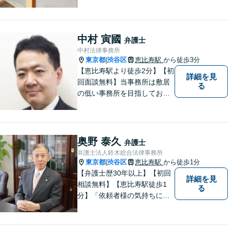
り組み、多角的な視点から迅
速に解決に導きます。依頼者
様のお話をしっかりと伺い、
最適な解決策を提案【年中無
中村 寅國
弁護士
休・早朝夜間対応可能（要予
中村法律事務所
約）】
東京都
渋谷区
恵比寿駅
から徒歩3分
|
【恵比寿駅より徒歩2分】【初
詳細を見
回面談無料】当事務所は敷居
る
の低い事務所を目指しており
ます。刑事事件／相続問題／
離婚問題／不動産問題／労働
問題など、幅広く対応可能。
【当日／夜間／休日対応可
奥野 泰久
弁護士
能】一人で悩まず一緒に問題
弁護士法人鈴木総合法律事務所
を解決しましょう。お気軽に
東京都
渋谷区
恵比寿駅
から徒歩1分
|
ご相談下さい。
【弁護士歴30年以上】【初回
詳細を見
相談無料】【恵比寿駅徒歩1
る
分】「依頼者様の気持ちにな
って、丁寧に」。常に新しい
情報や技術を取り入れつつ、