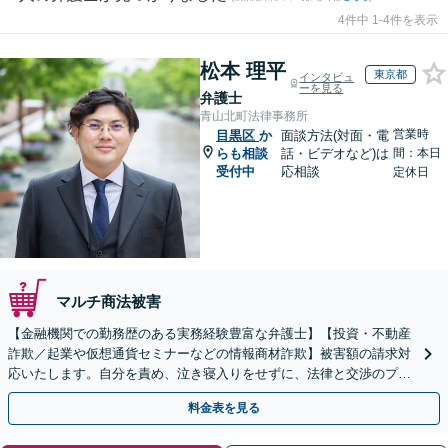
4件中 1-4件を表示
松本 理平
東京都
インタビュ
ーを見る
弁護士
青山北町法律事務所
営業時
目黒区
か
面談方法(対面・電
らも相談
話・ビデオなど)は
間：本日
受付中
応相談
定休日
マルチ商法被害
【金融機関での勤務歴のある実務経験豊富な弁護士】【投資・不動産
詐欺／起業や仮想通貨セミナーなどの情報商材詐欺】被害額の請求対
応いたします。自分を責め、泣き寝入りをせずに、法律と交渉のプロ
にまずはご相談ください。【表参道駅から徒歩3分】
料金表を見る