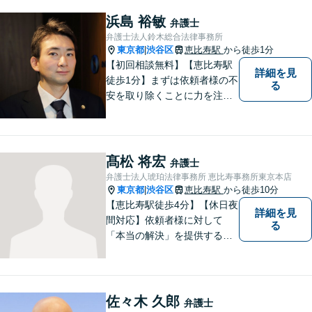
長年の経験を活かします。企
業法務・借金・刑事事件・労
浜島 裕敏
弁護士
働トラブル・離婚問題などお
弁護士法人鈴木総合法律事務所
悩みのことはぜひご相談下さ
東京都
渋谷区
恵比寿駅
から徒歩1分
|
い。
【初回相談無料】【恵比寿駅
詳細を見
徒歩1分】まずは依頼者様の不
る
安を取り除くことに力を注い
でいます。スピード重視で、
法律面にとどまらない真の解
決を目指します。借金・刑事
事件・労働トラブル・離婚問
髙松 将宏
弁護士
題などお悩みのことはぜひご
弁護士法人琥珀法律事務所 恵比寿事務所東京本店
相談ください。
東京都
渋谷区
恵比寿駅
から徒歩10分
|
【恵比寿駅徒歩4分】【休日夜
詳細を見
間対応】依頼者様に対して
る
「本当の解決」を提供するべ
く、全身全霊を傾け対応いた
します。労働事件・離婚事
件・借金問題・刑事事件な
ど、幅広い問題に対応可能◎
佐々木 久郎
弁護士
密なコミュニケーションを重