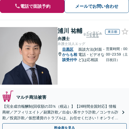
電話で面談予約
メールでお問い合わせ
浦川 祐輔
東京都
インタビュ
ーを見る
弁護士
弁護士法人エッグ
営業時間：00:
目黒区
面談方法(対面・
からも相
電話・ビデオな
00~23:59（土
談受付中
ど)は応相談
日祝日）
マルチ商法被害
【完全成功報酬制(回収額の33％（税込）】【24時間全国対応】情報
商材／アフィリエイト／副業詐欺／出会い系サクラ詐欺／コンサル詐
欺／投資詐欺／仮想通貨のトラブルは、お任せください！オンライン
のみで解決も可能！
料金表を見る