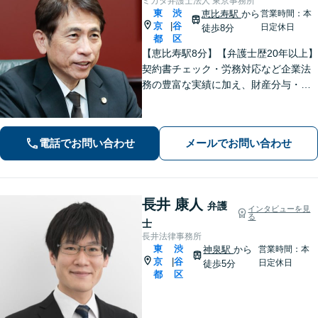
ミカタ弁護士法人 東京事務所
東
渋
恵比寿駅
から
営業時間：本
京
谷
|
日定休日
徒歩8分
都
区
【恵比寿駅8分】【弁護士歴20年以上】
契約書チェック・労務対応など企業法
務の豊富な実績に加え、財産分与・親
権など離婚問題のご相談も100件以上の
実績あり。法人・個人問わず、誠実に
寄り添い最適な解決を目指します。
電話でお問い合わせ
メールでお問い合わせ
【初回相談可能】【WEB面談可能】
長井 康人
弁護
インタビューを見
る
士
長井法律事務所
東
渋
神泉駅
から
営業時間：本
京
谷
|
日定休日
徒歩5分
都
区