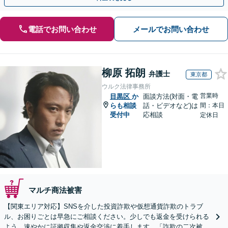
電話でお問い合わせ
メールでお問い合わせ
柳原 拓朗
弁護士
東京都
ウルク法律事務所
営業時
目黒区
か
面談方法(対面・電
らも相談
話・ビデオなど)は
間：本日
受付中
応相談
定休日
マルチ商法被害
【関東エリア対応】SNSを介した投資詐欺や仮想通貨詐欺のトラブ
ル、お困りごとは早急にご相談ください。少しでも返金を受けられる
よう、速やかに証拠収集や返金交渉に着手します。「詐欺の二次被