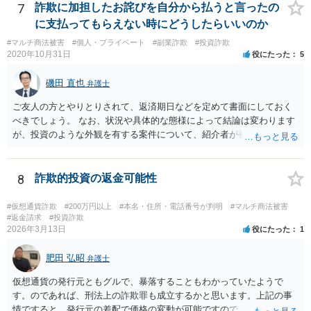
7
詐欺に加担したお詫びを自分から払うと言ったの
に支払ってもらえない時にどうしたらいいのか
#マルチ商法被害
#個人・プライベート
#副業詐欺
#投資詐欺
2020年10月31日
役にたった
5
磯田 直也
弁護士
ご友人の方とやりとりされて、返済期日などを定めて書面にしておく
べきでしょう。 なお、状況や具体的な態様によって結論は変わります
が、投資のような外観を有する案件について、紹介者が被紹介者に対
して必ずしも民事上の損害賠償責任を負わないわけではありません。
8
詐欺的投資の返金可能性
#仮想通貨詐欺
#200万円以上
#本名・住所・電話番号が判明
#マルチ商法被害
#返金請求
#投資詐欺
2026年3月13日
役にたった
1
肥田 弘昭
弁護士
仮想通貨の発行元ともグルで、暴落することもわかっていたようで
す。のであれば、刑法上の詐欺罪も成立するかと思います。上記の事
情ですると、発行元の差配で価格の変動が可能ですので「投資」では