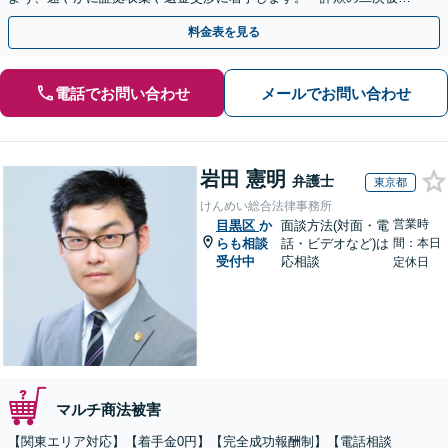
害」のご相談も対応します【初回相談無料】【Web相談可】
料金表を見る
電話でお問い合わせ
メールでお問い合わせ
岩田 憲明
弁護士
東京都
けんめい総合法律事務所
営業時
目黒区
か
面談方法(対面・電
らも相談
話・ビデオなど)は
間：本日
受付中
応相談
定休日
マルチ商法被害
【関東エリア対応】【着手金0円】【完全成功報酬制】【電話相談