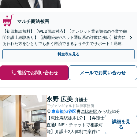
マルチ商法被害
【初回相談無料】【WEB面談対応】【クレジット業者類似の企業で顧
問弁護士経験あり】【訪問販売やネット通販系の詐欺に強い】被害に
あわれた方をひとりでも多く救済できるよう全力でサポート！迅速な
対応で返還請求をおこないます【休日・夜間相談可】
料金表を見る
電話でお問い合わせ
メールでお問い合わせ
永野 広美
弁護士
アヴァンギャルド法律事務所
東京都
渋谷区
恵比寿駅
から徒歩1分
|
【恵比寿駅徒歩1分】【弁護士
詳細を見
直通LINE・チャットで相談可
る
能】弁護士2人体制で案件に取