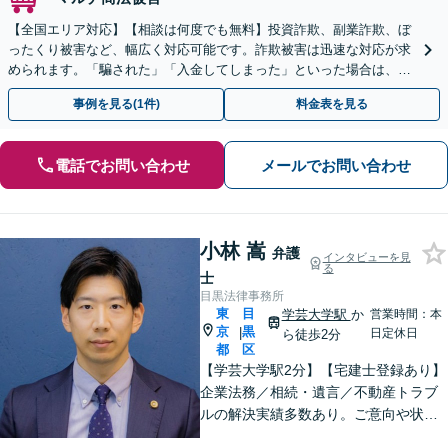
【全国エリア対応】【相談は何度でも無料】投資詐欺、副業詐欺、ぼ
ったくり被害など、幅広く対応可能です。詐欺被害は迅速な対応が求
められます。「騙された」「入金してしまった」といった場合は、お
早めにご相談ください。【電話・メール・WEB相談可】
事例を見る(1件)
料金表を見る
電話でお問い合わせ
メールでお問い合わせ
小林 嵩
弁護
インタビューを見
る
士
目黒法律事務所
東
目
学芸大学駅
か
営業時間：本
京
黒
|
日定休日
ら徒歩2分
都
区
【学芸大学駅2分】【宅建士登録あり】
企業法務／相続・遺言／不動産トラブ
ルの解決実績多数あり。ご意向や状況
を丁寧に伺い、お一人お一人に合った