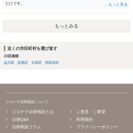
らえない」とお困りの方へ（政府広報オンライン） https://www.gov-o
だけです。
nline.go.jp/useful/article/201504/1.html
もっとみる
近くの市区町村を選び直す
23区南部
品川区
目黒区
大田区
世田谷区
ココナラ法律相談について
ココナラ法律相談とは
ご意見・ご要望
法律Q&A
利用規約
法律相談コラム
プライバシーポリシー