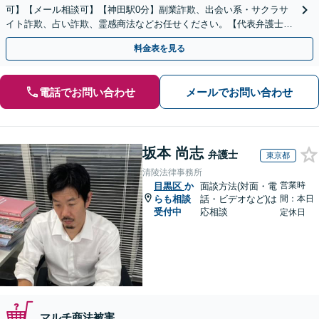
可】【メール相談可】【神田駅0分】副業詐欺、出会い系・サクラサ
イト詐欺、占い詐欺、霊感商法などお任せください。【代表弁護士が
対応】
料金表を見る
電話でお問い合わせ
メールでお問い合わせ
坂本 尚志
弁護士
東京都
清陵法律事務所
営業時
目黒区
か
面談方法(対面・電
らも相談
話・ビデオなど)は
間：本日
受付中
応相談
定休日
マルチ商法被害