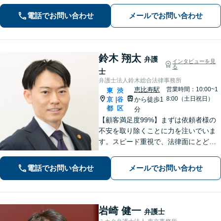
ワークトラブルに注力】
電話でお問い合わせ
メールでお問い合わせ
鈴木 翔太
弁護
インタビューを見
る
士
弁護士法人鈴木総合法律事務所
恵比寿駅
営業時間：10:00~1
東
渋
8:00（土日祝日）
京
谷
から徒歩1
|
都
区
分
【顧客満足度99%】まずは依頼者様の
不安を取り除くことに力を注いでいま
す。スピード重視で、法律面にとどま
らない真の解決を目指します。借金・
刑事事件・離婚問題、不動産トラブ
電話でお問い合わせ
メールでお問い合わせ
ル、相続などお悩みのことはぜひご相
談ください。
岩崎 健一
弁護士