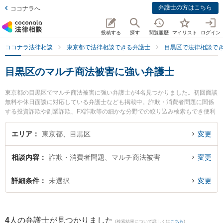
弁護士の方はこちら
ココナラへ
投稿する
探す
閲覧履歴
マイリスト
ログイン
ココナラ法律相談
東京都で法律相談できる弁護士
目黒区で法律相談で
目黒区のマルチ商法被害に強い弁護士
東京都の目黒区でマルチ商法被害に強い弁護士が4名見つかりました。初回面談
無料や休日面談に対応している弁護士なども掲載中。詐欺・消費者問題に関係
する投資詐欺や副業詐欺、FX詐欺等の細かな分野での絞り込み検索もでき便利
です。特に目黒法律事務所の小林 嵩弁護士や弁護士法人ポルト法律事務所の上
原子 将巨弁護士、再生の歩み法律事務所の深井 辰也弁護士のプロフィール情報
エリア
東京都、目黒区
変更
や弁護士費用、強みなどが注目されています。『目黒区で土日や夜間に発生し
たマルチ商法被害のトラブルを今すぐに弁護士に相談したい』『マルチ商法被
相談内容
詐欺・消費者問題、マルチ商法被害
変更
害のトラブル解決の実績豊富な近くの弁護士を検索したい』『初回相談無料で
マルチ商法被害を法律相談できる目黒区内の弁護士に相談予約したい』などで
お困りの相談者さんにおすすめです。
詳細条件
未選択
変更
4
人の弁護士が見つかりました
(検索結果について詳しくは
こちら
)