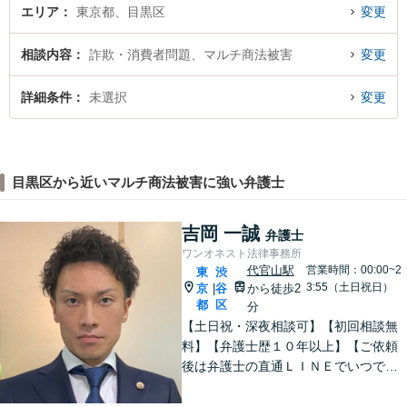
エリア
東京都、目黒区
変更
相談内容
詐欺・消費者問題、マルチ商法被害
変更
詳細条件
未選択
変更
目黒区から近いマルチ商法被害に強い弁護士
吉岡 一誠
弁護士
ワンオネスト法律事務所
代官山駅
営業時間：00:00~2
東
渋
3:55（土日祝日）
京
谷
から徒歩2
|
都
区
分
【土日祝・深夜相談可】【初回相談無
料】【弁護士歴１０年以上】【ご依頼
後は弁護士の直通ＬＩＮＥでいつでも
連絡可能】【刑事事件・不動産トラブ
ル・企業法務・男女トラブル・ナイト