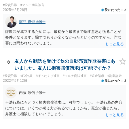
#投資詐欺
#マルチ商法被害
2025年2月26日
役にたった
2
濵門 俊也
弁護士
詐欺罪が成立するためには、最初から最後まで騙す意思があることが
要件となります。騙すつもりが全くなかったというのですから、詐欺
罪には問われないでしょう。
6
友人から勧誘を受けてfxの自動売買詐欺被害にあ
いました。友人に損害賠償請求は可能ですか？
#投資詐欺
#FX詐欺
#ぼったくり被害
#マルチ商法被害
#返金請求
#副業詐欺
2022年5月12日
役にたった
2
内藤 政信
弁護士
不法行為にもとづく損害賠償請求は、可能でしょう。 不法行為の内容
については、いくつか考え方があるでしょうから、疑念が生じたら、
弁護士に相談してもいいでしょう。