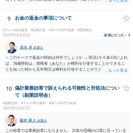
なく詐欺の手段として評価できる可能性があります。金銭を交付した
行為については、不法行為に基づく損害賠償、不当利得返還請求など
が考えられます。知人やファンドリーダーを共同不法行為者として、
9
お金の返金の事項について
損害賠償請求することが考えられます。ご参考にしてください。
#マルチ商法被害
#副業詐欺
#10〜50万円未満
#悪徳商法
2023年10月21日
役にたった
1
清水 卓
弁護士
＞このケースで返金の時効は何年でしょうか → 民法1６６条1項によれ
ば、消滅時効は、債権者（あなた）が権利を行使することができるこ
とを知った時から五年間又は権利を行使することができる時から十年
間と思われます。 ただし、民法152条により、権利の承認があった
ときは、時効は更新しされ、その時から新たに進行を開始します。
「電話の音声録音やLINEで相手がお金を返金する内容の文書は残って
10
偽計業務妨害で訴えられる可能性と対処法につい
います。」とのことですが、これらが権利の承認にあたる可能性もあ
て（副業説明会）
ります。 ＞こんな状態でも返金要求してもいいのでしょうか。 → 相
#副業詐欺
#マルチ商法被害
#50〜100万円未満
手方が４５万円をこのまま利得できる法的根拠はないように思われま
2025年11月27日
す。考えられる回収手段としては、支払督促、少額訴訟、民事調停、
民事訴訟等があります。各手続きにはそれぞれの特徴があるので、一
藤本 顯人
弁護士
度、お住まいの地域等の弁護士に相談する等して、ご事案にあった方
法を検討なさってみてはいかがでしょうか。 【参考】お金を払っても
この程度では業務妨害になりません。 詐欺や恐喝の口実に言っている