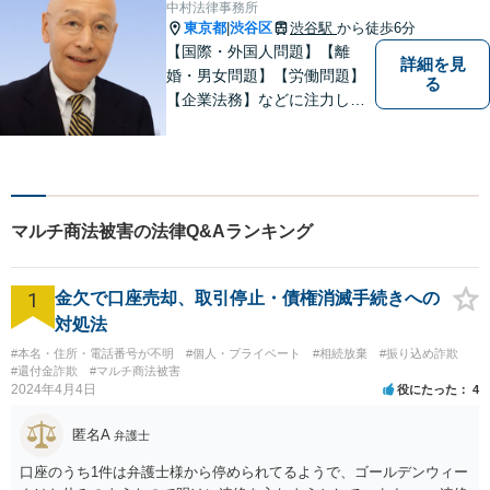
中村法律事務所
視し、納得の解決へ導きま
東京都
渋谷区
渋谷駅
から徒歩6分
|
す。
【国際・外国人問題】【離
詳細を見
婚・男女問題】【労働問題】
る
【企業法務】などに注力して
います。特に、国際関係を強
みとしています。
マルチ商法被害の法律Q&Aランキング
1
金欠で口座売却、取引停止・債権消滅手続きへの
対処法
#本名・住所・電話番号が不明
#個人・プライベート
#相続放棄
#振り込め詐欺
#還付金詐欺
#マルチ商法被害
2024年4月4日
役にたった
4
匿名A
弁護士
口座のうち1件は弁護士様から停められてるようで、ゴールデンウィー