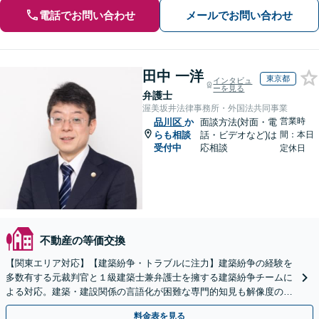
電話でお問い合わせ
メールでお問い合わせ
田中 一洋
東京都
インタビュ
ーを見る
弁護士
渥美坂井法律事務所・外国法共同事業
営業時
品川区
か
面談方法(対面・電
らも相談
話・ビデオなど)は
間：本日
受付中
応相談
定休日
不動産の等価交換
【関東エリア対応】【建築紛争・トラブルに注力】建築紛争の経験を
多数有する元裁判官と１級建築士兼弁護士を擁する建築紛争チームに
よる対応。建築・建設関係の言語化が困難な専門的知見も解像度の高
い主張・立証に転換し、複雑な建築紛争を決着へ導きます
料金表を見る