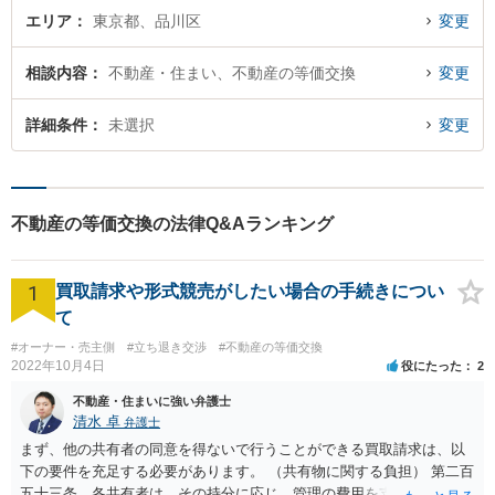
エリア
東京都、品川区
変更
相談内容
不動産・住まい、不動産の等価交換
変更
詳細条件
未選択
変更
不動産の等価交換の法律Q&Aランキング
1
買取請求や形式競売がしたい場合の手続きについ
て
#オーナー・売主側
#立ち退き交渉
#不動産の等価交換
2022年10月4日
役にたった
2
不動産・住まいに強い弁護士
清水 卓
弁護士
まず、他の共有者の同意を得ないで行うことができる買取請求は、以
下の要件を充足する必要があります。 （共有物に関する負担） 第二百
五十三条 各共有者は、その持分に応じ、管理の費用を支払い、その