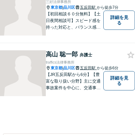
三好法律事務所
東京都
品川区
五反田駅
から徒歩7分
|
【初回相談６０分無料】【土
詳細を見
日夜間相談可】スピード感を
る
持った対応と、バランス感覚
を大切にして、依頼者の方の
ベストパートナーとなるよう
尽力いたします。ご不安な点
高山 聡一郎
など何でもお気軽にご質問く
弁護士
ださい。ご希望に沿った解決
traffics法律事務所
に向け全力を尽くします。
東京都
品川区
五反田駅
から徒歩6分
|
【JR五反田駅から6分】【豊
詳細を見
富な取り扱い分野】主に交通
る
事故案件を中心に、交通事故
被害者の代理人となって保険
会社との交渉に日々尽力して
まいりました。何かお困りご
とやお悩みがございました
ら、お気軽にご相談くださ
い。