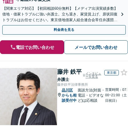
【関東エリア対応】【初回相談60分無料】【メディア出演実績多数】
借地・借家トラブルに強い弁護士。立ち退き、家賃賃上げ、原状回復
トラブルはお任せください。東京借地借家人組合連合会常任弁護団と
して10年以上の実績あり【出張相談対応】
料金表を見る
電話でお問い合わせ
メールでお問い合わせ
藤井 鉄平
東京都
インタビュ
ーを見る
弁護士
藤井鉄平法律事務所
営業時間：07:
品川区
面談方法(対面・
からも相
電話・ビデオな
00~21:00（土
談受付中
ど)は応相談
日祝日）