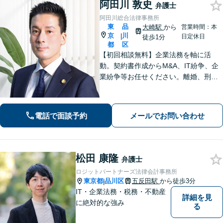
阿田川 敦史
弁護士
阿田川総合法律事務所
東
品
大崎駅
から
営業時間：本
京
川
|
日定休日
徒歩1分
都
区
【初回相談無料】企業法務を軸に活
動。契約書作成からM&A、IT紛争、企
業紛争等お任せください。離婚、刑事
事件、労働問題、債権回収、知的財産
等も対応可能です【WEB面談可】【大
崎駅徒歩1分】【弁護士歴10年以上】
電話で面談予約
メールでお問い合わせ
松田 康隆
弁護士
ロジットパートナーズ法律会計事務所
東京都
品川区
五反田駅
から徒歩3分
|
IT・企業法務・税務・不動産
詳細を見
に絶対的な強み
る