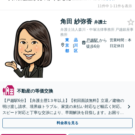
11件中 1-11件を表示
角田 紗弥香
弁護士
弁護士法人森川・中塚法律事務所 戸越銀座事
務所
東
品
戸越駅
から
営業時間：本
京
川
|
日定休日
徒歩6分
都
区
不動産の等価交換
【戸越駅6分】【弁護士歴1３年以上】【初回面談無料】立退／建物の
明け渡し請求、境界線トラブル、家賃の未払い対応など幅広く対応。
スピード対応と丁寧な交渉により、早期解決を目指します。お困りの
方は、ぜひご相談ください。【電話・メール相談可】
料金表を見る