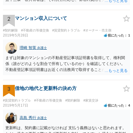
他共有物に関する負担を負う。 ２ 共有者が一年以内に前項の義務を
履行しないときは、他の共有者は、相当の償金を支払ってその者の持
分を取得することができる。 次に、共有物分割請求訴訟を提起した
2
マンション収入について
場合、他の共有者と和解ができれば、その和解内容に基づき解決とな
り、和解ができなければ、判決による解決となります。 ただ、判決
#契約解除
#不動産の等価交換
#賃貸契約トラブル
#オーナー・売主側
による解決の場合も、ご事案に応じて分割の仕方などバリエーション
2019年5月28日
役にたった
1
がいくつかあるため、一度、弁護士に直接相談し、アドバイスを受け
てみることもご検討下さい。
理崎 智英
弁護士
まずは対象のマンションの不動産登記事項証明書を取得して、権利関
係（誰がどのような割合で所有しているのか）を確認してください。
不動産登記事項証明書はお近くの法務局で取得することが出来ます。
お父さんが共有持分をもっていれば、お父様からの法定相続分につい
てたつをさんは権利をもっているので、相続分に応じた賃料収入をも
らう権利があります。
3
借地の地代と更新料の決め方
#賃貸契約トラブル
#不動産の等価交換
#契約解除
#家賃交渉
2019年5月17日
役にたった
4
高島 秀行
弁護士
更新料は、契約書に記載がなければ 支払う義務はないと思われます。