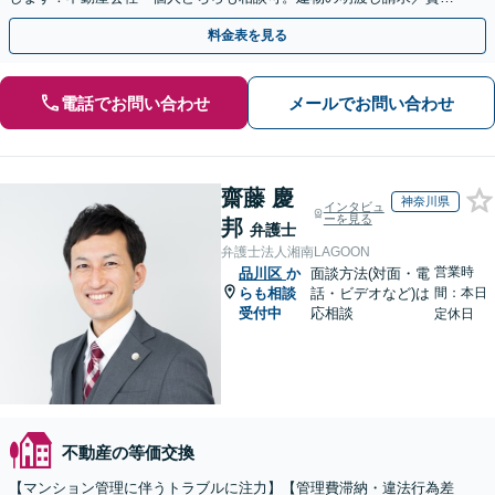
借契約書の作成／離婚の財産分与等【千葉中央駅5分】
料金表を見る
電話でお問い合わせ
メールでお問い合わせ
齋藤 慶
神奈川県
インタビュ
ーを見る
邦
弁護士
弁護士法人湘南LAGOON
営業時
品川区
か
面談方法(対面・電
らも相談
話・ビデオなど)は
間：本日
受付中
応相談
定休日
不動産の等価交換
【マンション管理に伴うトラブルに注力】【管理費滞納・違法行為差