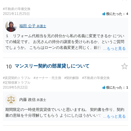
#不動産の等価交換
2021年11月25日
役にたった
4
福田 公子
弁護士
１ リフォーム代相当を兄の持分から私の名義に変更できるか につい
ての補足です。 お兄さんの持分の譲渡を受けられるか、というご質問
でしょうか。 こちらはローンの名義変更と同じく、銀行さんの承諾が
なければできません。 こちらも含めて銀行さんとよく協議されてくだ
さい。
10
マンスリー契約の部屋貸しについて
#賃貸契約トラブル
#オーナー・売主側
#契約解除
#不動産の等価交換
#定期借家トラブル
2019年5月22日
役にたった
1
内藤 政信
弁護士
期間限定の一時使用賃貸借でいいと思いますね。 契約書を作り、契約
書の意味を十分理解してもらう ようにしたほうがいいでしょう。