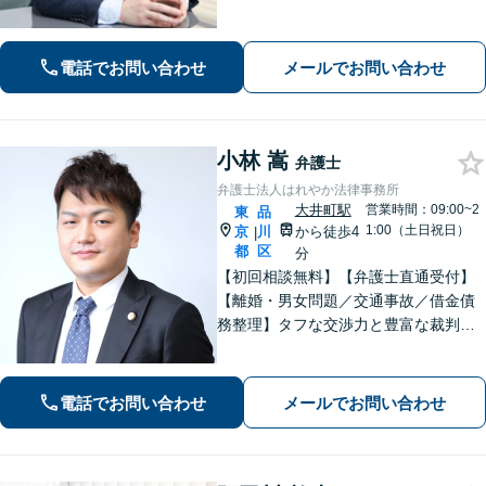
添い、真に求めている解決策をご提案
します。いつでも頼れる存在として尽
力いたしますので、まずはご相談くだ
電話でお問い合わせ
メールでお問い合わせ
さい。【五反田駅徒歩6分】
小林 嵩
弁護士
弁護士法人はれやか法律事務所
大井町駅
営業時間：09:00~2
東
品
1:00（土日祝日）
京
川
から徒歩4
|
都
区
分
【初回相談無料】【弁護士直通受付】
【離婚・男女問題／交通事故／借金債
務整理】タフな交渉力と豊富な裁判の
経験を武器に、徹底的に戦い抜きま
す。オーダーメイドで質の高いサービ
スを提供します。【大井町駅徒歩2分】
電話でお問い合わせ
メールでお問い合わせ