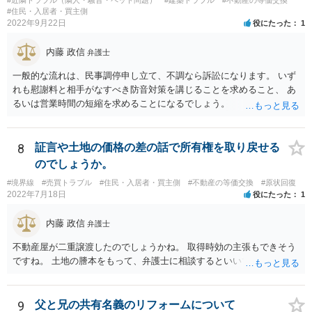
#近隣トラブル（隣人・騒音・ペット問題）
#建築トラブル
#不動産の等価交換
容とする特約は、借地人に不利な特約として無効とされます。 しか
#住民・入居者・買主側
しながら、存続期間を50年以上とする借地契約を締結するに際し、３
2022年9月22日
役にたった
1
つの特約（①契約の更新なし、②建物の築造による期間の延長なし、
③建物買取請求をしない）を付ける、一般定期借地権を設定するこが
内藤 政信
弁護士
認められています（借地借家法22条）。 【参考】借地借家法 第２２条
一般的な流れは、民事調停申し立て、不調なら訴訟になります。 いず
（一般定期借地権） 存続期間を５０年以上として借地権を設定する
れも慰謝料と相手がなすべき防音対策を講じることを求めること、 あ
場合においては、第９条及び第１６条の規定にかかわらず、契約の更
るいは営業時間の短縮を求めることになるでしょう。
新（更新の請求及び土地の使用の継続によるものを含む。次条第１項
において同じ。）及び建物の築造による存続期間の延長がなく、並び
に第１３条の規定による買取りの請求をしないこととする旨を定める
ことができる。この場合においては、その特約は、公正証書による等
8
証言や土地の価格の差の話で所有権を取り戻せる
書面によってしなければならない。
のでしょうか。
#境界線
#売買トラブル
#住民・入居者・買主側
#不動産の等価交換
#原状回復
2022年7月18日
役にたった
1
内藤 政信
弁護士
不動産屋が二重譲渡したのでしょうかね。 取得時効の主張もできそう
ですね。 土地の謄本をもって、弁護士に相談するといいでしょう。
9
父と兄の共有名義のリフォームについて