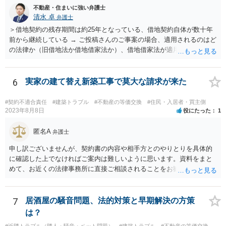
不動産・住まいに強い弁護士
清水 卓
弁護士
＞借地契約の残存期間は約25年となっている、借地契約自体が数十年
前から継続している → ご投稿さんのご事案の場合、適用されるのはど
の法律か（旧借地法か借地借家法か）、借地借家法が適用される場合
だとして、一般定期借地権となっていないか（そもそも契約の更新が
ないことを前提とする契約か、借地借家法の更新に関する規定の適用
のある契約か）等につき、まず、お父様が締結されている契約書の内
6
実家の建て替え新築工事で莫大な請求が来た
容を確認の上、確かめてみる必要があるように思います。 その上
で、契約書の内容や適用される法律等に基づき、今後の対応を検討な
#契約不適合責任
#建築トラブル
#不動産の等価交換
#住民・入居者・買主側
されるべきでしょう。 借地契約自体が数十年前から継続している等
2023年8月8日
役にたった
1
の事情からしますと、ご投稿さんのご事案は、借地契約が締結された
時期によっては、借地借家法ではなく、旧借地法が適用されるご事案
匿名A
弁護士
かもしれません。 ※借地借家法の施行日が平成４年８月１日の関係
申し訳ございませんが、契約書の内容や相手方とのやりとりを具体的
で、平成４年７月３１日以前に締結された借地契約については、依然
に確認した上でなければご案内は難しいように思います。資料をまと
として旧借地法が適用されます。 なお、適用される法律が旧借地
めて、お近くの法律事務所に直接ご相談されることをお勧めいたしま
法、借地借家法のいずれであったとしても、家主側の更新拒絶には正
す。
当事由が必要とされており、裁判実務上も容易には認められていませ
ん。 ただし、借地借家法が施行された平成４年８月１日以降に借地
7
居酒屋の騒音問題、法的対策と早期解決の方策
契約が締結されている場合、契約の更新がないことを前提とする一般
定期借地権となっている可能性もあるので、契約内容の確認をしてみ
は？
てください。 ※本来、借地借家法では、契約を更新しないことを内