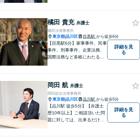
橘田 貴充
弁護士
橘田法律事務所
東京都
品川区
目黒駅
から徒歩6分
|
【目黒駅6分】家事事件、民事
詳細を見
事件、刑事事件、企業法務、
る
国際法務など多岐にわたる法
律問題に対応可能です。一人
でも多くの方に感謝していた
だけるよう、全力を尽くしま
岡田 航
す。ぜひお気軽にご相談くだ
弁護士
さい！【当日相談可】
岡田総合法律事務所
東京都
品川区
品川駅
から徒歩5分
|
【品川駅 徒歩5分】【弁護士
詳細を見
歴10年以上】ご相談頂いた問
る
題に対しては、出来るだけ多
くの解決方法を 提案できるよ
うに努めてまいります。弁護