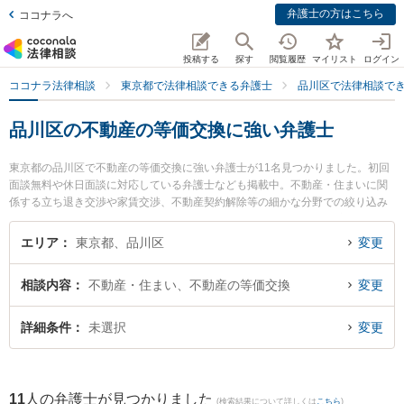
弁護士の方はこちら
ココナラへ
投稿する
探す
閲覧履歴
マイリスト
ログイン
ココナラ法律相談
東京都で法律相談できる弁護士
品川区で法律相談で
品川区の不動産の等価交換に強い弁護士
東京都の品川区で不動産の等価交換に強い弁護士が11名見つかりました。初回
面談無料や休日面談に対応している弁護士なども掲載中。不動産・住まいに関
係する立ち退き交渉や家賃交渉、不動産契約解除等の細かな分野での絞り込み
検索もでき便利です。特に弁護士法人森川・中塚法律事務所 戸越銀座事務所の
角田 紗弥香弁護士や弁護士法人クローバー 東京法律事務所の藤林 裕一郎弁護
エリア
東京都、品川区
変更
士、弁護士法人はれやか法律事務所の小林 嵩弁護士のプロフィール情報や弁護
士費用、強みなどが注目されています。『品川区で土日や夜間に発生した不動
相談内容
不動産・住まい、不動産の等価交換
変更
産の等価交換のトラブルを今すぐに弁護士に相談したい』『不動産の等価交換
のトラブル解決の実績豊富な近くの弁護士を検索したい』『初回相談無料で不
動産の等価交換を法律相談できる品川区内の弁護士に相談予約したい』などで
詳細条件
未選択
変更
お困りの相談者さんにおすすめです。
11
人の弁護士が見つかりました
(検索結果について詳しくは
こちら
)