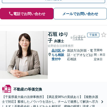
電話でお問い合わせ
メールでお問い合わせ
石垣 ゆり
千葉県
インタビュ
ーを見る
子
弁護士
佐野総合法律事務所
営業時
品川区
か
面談方法(対面・電
らも相談
話・ビデオなど)は
間：本日
受付中
応相談
定休日
不動産の等価交換
【千葉県最大級の法律事務所】【満足度98%の実績あり】【複数弁護
士で対応】蓄積したノウハウを活かし、チームで連携して解決へ尽力
します！不動産会社・個人どちらも相談可。建物の明渡し請求／賃貸