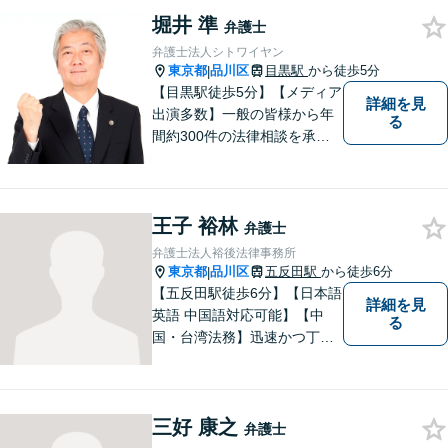
士に相談してもよい事柄か分
堀井 準
からない場合は、無料相談を
弁護士
利用してご相談くださ
弁護士法人シトワイヤン
東京都
品川区
目黒駅
から徒歩5分
|
【目黒駅徒歩5分】【メディア
詳細を見
出演多数】一般の皆様から年
る
間約300件の法律相談を承
り、問題解決に貢献して参り
ました。30年の豊富な経験と
実績を持つベテラン弁護士が
王子 裕林
率いるチームが、迅速かつ的
弁護士
確に対応いたします。
弁護士法人裕後法律事務所
東京都
品川区
五反田駅
から徒歩6分
|
【五反田駅徒歩6分】【日本語
詳細を見
英語 中国語対応可能】【中
る
国・台湾法務】迅速かつ丁寧
に対応いたします。まずは、
メールでご相談ください。
三好 康之
弁護士