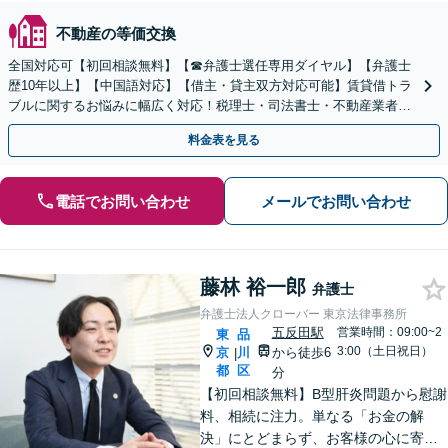
不動産の等価交換
全国対応可【初回相談無料】【☎︎弁護士選任専用ダイヤル】【弁護士
歴10年以上】【中国語対応】【借主・貸主双方対応可能】賃貸借トラ
ブルに関するお悩みに幅広く対応！税理士・司法書士・不動産業者と
の連携でスムーズに解決します【新御茶ノ水駅1分】
料金表を見る
電話でお問い合わせ
メールでお問い合わせ
藤林 裕一郎
弁護士
弁護士法人クローバー 東京法律事務所
五反田駅
営業時間：09:00~2
東
品
3:00（土日祝日）
京
川
から徒歩6
|
都
区
分
【初回相談無料】B型肝炎問題から慰謝
料、相続に注力。単なる「お金の解
決」にとどまらず、お客様の心に寄り