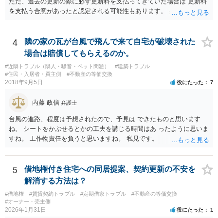
ただ、過去の更新の際に必ず更新料を支払ってきていた場合は 更新料
を支払う合意があったと認定される可能性もあります。 弁護士に面談
で相談されたらよいと思います。
4
隣の家の瓦が台風で飛んで来て自宅が破壊された
場合は賠償してもらえるのか。
#近隣トラブル（隣人・騒音・ペット問題）
#建築トラブル
#住民・入居者・買主側
#不動産の等価交換
2018年9月5日
役にたった
7
内藤 政信
弁護士
台風の進路、程度は予想されたので、予見は できたものと思います
ね。 シートをかぶせるとかの工夫を講じる時間はあ ったように思いま
すね。 工作物責任を負うと思いますね。 私見です。
5
借地権付き住宅への同居提案、契約更新の不安を
解消する方法は？
#借地権
#賃貸契約トラブル
#定期借家トラブル
#不動産の等価交換
#オーナー・売主側
2026年1月31日
役にたった
1