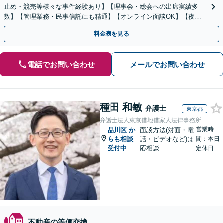
止め・競売等様々な事件経験あり】【理事会・総会への出席実績多
数】【管理業務・民事信託にも精通】【オンライン面談OK】【夜
間・休日相談可】
料金表を見る
電話でお問い合わせ
メールでお問い合わせ
種田 和敏
弁護士
東京都
弁護士法人東京借地借家人法律事務所
営業時
品川区
か
面談方法(対面・電
らも相談
話・ビデオなど)は
間：本日
受付中
応相談
定休日
不動産の等価交換