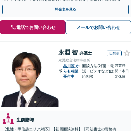
お悩みもご相談ください【夜間・休日面談】【電話相談可】
料金表を見る
電話でお問い合わせ
メールでお問い合わせ
永淵 智
弁護士
山梨県
永淵総合法律事務所
営業時
品川区
か
面談方法(対面・電
らも相談
話・ビデオなど)は
間：本日
受付中
応相談
定休日
生前贈与
【北陸・甲信越エリア対応】【初回面談無料】【司法書士の資格有