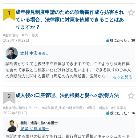
1
成年後見制度申請のための診断書作成を妨害され
ている場合、法律家に対策を依頼できることはあ
りますか？
#生前贈与
#DV・暴力
2020年7月22日
役にたった
30
辻村 幸宏
弁護士
診断書がなくても後見申立自体はできますので、このような状況自体
を含めて家裁とご相談いただければと思います。 できる限りのご本人
の判断能力に関する書類（周辺の方の陳述書、医師からの聴取書等）
を整え、家裁の鑑定を経る前提で鑑定費用の予納金を用意し、申立て
をしていただければそこから先は進むのではないかと存じます。 ま
た、Aさんの意向を酌みすぎるあまりに後見申立ができない状況にして
2
成人後の口座管理、法的根拠と親への説得方法
いる施設の問題もありますので、当該地域の地域包括支援センターに
ご相談されるのもひとつの方法です。
#家族間の相続トラブル
#成年後見(生前の財産管理)
#調停
#協議
#生前贈与
2022年6月1日
役にたった
16
相続・遺言に強い弁護士
尾畠 弘典
弁護士
お聞きする限りの状況であれば、銀行窓口で通帳とキャッシュカード