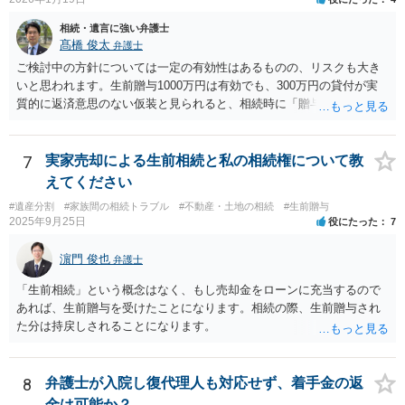
相続・遺言に強い弁護士
髙橋 俊太
弁護士
ご検討中の方針については一定の有効性はあるものの、リスクも大き
いと思われます。生前贈与1000万円は有効でも、300万円の貸付が実
質的に返済意思のない仮装と見られると、相続時に「贈与」と評価さ
れ、子から遺留分侵害額請求を受ける可能性があります。 その他の方
法として考えられるものとしては、 ①信託（家族信託・目的信託） 財
産を信託口に移し、受託者（信頼できる友人や専門職）に管理させ、
7
実家売却による生前相続と私の相続権について教
・生存中はあなたの生活費・介護費に優先充当 ・残余を友人や慈善団
えてください
体へ と使途を厳格に指定。相続ではなく信託帰属になるため、子の関
#遺産分割
#家族間の相続トラブル
#不動産・土地の相続
#生前贈与
与を大きく排除できます。 ②遺言＋生命保険の組合せ 生活資金は手元
2025年9月25日
役にたった
7
に残し、余剰資金で受取人を友人・団体にした保険を活用。保険金は
相続財産とは別枠で、遺留分対策にも有効と思われます。 ③負担付死
濵門 俊也
弁護士
因贈与 「介護・見守り等を条件に、死亡時に財産を渡す」契約。条件
不履行なら無効にでき、老後の安心を担保できます。 ④ 寄附予約＋解
「生前相続」という概念はなく、もし売却金をローンに充当するので
除条件 慈善団体への寄附を予約しつつ、資金不足時は解除できる条項
あれば、生前贈与を受けたことになります。相続の際、生前贈与され
を設定。 などがあり得るかと思われます。
た分は持戻しされることになります。
8
弁護士が入院し復代理人も対応せず、着手金の返
金は可能か？