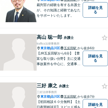
裁判官の経験を有する弁護士
詳細を見
が、その知識と経験であなた
る
をサポートいたします。
高山 聡一郎
弁護士
traffics法律事務所
東京都
品川区
五反田駅
から徒歩6分
|
【JR五反田駅から6分】【豊
詳細を見
富な取り扱い分野】主に交通
る
事故案件を中心に、交通事故
被害者の代理人となって保険
会社との交渉に日々尽力して
まいりました。何かお困りご
三好 康之
とやお悩みがございました
弁護士
ら、お気軽にご相談くださ
三好法律事務所
い。
東京都
品川区
五反田駅
から徒歩7分
|
【初回相談６０分無料】【土
詳細を見
日夜間相談可】スピード感を