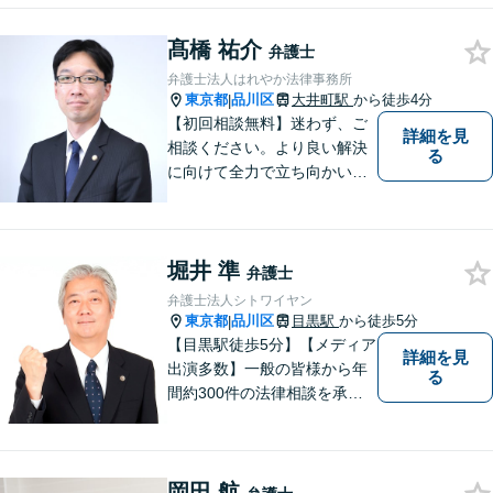
髙橋 祐介
弁護士
弁護士法人はれやか法律事務所
東京都
品川区
大井町駅
から徒歩4分
|
【初回相談無料】迷わず、ご
詳細を見
相談ください。より良い解決
る
に向けて全力で立ち向かいま
す
堀井 準
弁護士
弁護士法人シトワイヤン
東京都
品川区
目黒駅
から徒歩5分
|
【目黒駅徒歩5分】【メディア
詳細を見
出演多数】一般の皆様から年
る
間約300件の法律相談を承
り、問題解決に貢献して参り
ました。30年の豊富な経験と
実績を持つベテラン弁護士が
岡田 航
率いるチームが、迅速かつ的