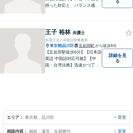
る
持った対応と、バランス感覚
を大切にして、依頼者の方の
ベストパートナーとなるよう
尽力いたします。ご不安な点
王子 裕林
など何でもお気軽にご質問く
弁護士
ださい。ご希望に沿った解決
弁護士法人裕後法律事務所
に向け全力を尽くします。
東京都
品川区
五反田駅
から徒歩6分
|
【五反田駅徒歩6分】【日本語
詳細を見
英語 中国語対応可能】【中
る
国・台湾法務】迅速かつ丁寧
に対応いたします。まずは、
メールでご相談ください。
エリア
東京都、品川区
変更
相談内容
相続・遺言、生前贈与
変更