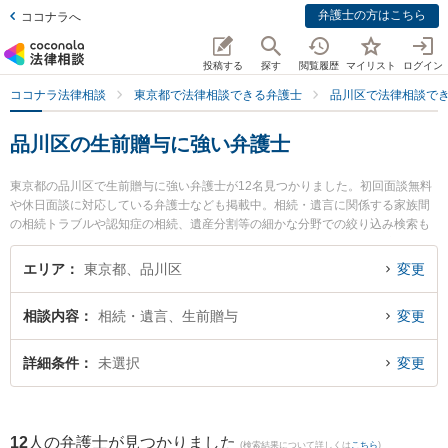
弁護士の方はこちら
ココナラへ
投稿する
探す
閲覧履歴
マイリスト
ログイン
ココナラ法律相談
東京都で法律相談できる弁護士
品川区で法律相談で
品川区の生前贈与に強い弁護士
東京都の品川区で生前贈与に強い弁護士が12名見つかりました。初回面談無料
や休日面談に対応している弁護士なども掲載中。相続・遺言に関係する家族間
の相続トラブルや認知症の相続、遺産分割等の細かな分野での絞り込み検索も
でき便利です。特に弁護士法人クローバー 東京法律事務所の藤林 裕一郎弁護士
や弁護士法人森川・中塚法律事務所 戸越銀座事務所の角田 紗弥香弁護士、弁護
エリア
東京都、品川区
変更
士法人はれやか法律事務所の小林 嵩弁護士のプロフィール情報や弁護士費用、
強みなどが注目されています。『品川区で土日や夜間に発生した生前贈与のト
相談内容
相続・遺言、生前贈与
変更
ラブルを今すぐに弁護士に相談したい』『生前贈与のトラブル解決の実績豊富
な近くの弁護士を検索したい』『初回相談無料で生前贈与を法律相談できる品
川区内の弁護士に相談予約したい』などでお困りの相談者さんにおすすめで
詳細条件
未選択
変更
す。
12
人の弁護士が見つかりました
(検索結果について詳しくは
こちら
)