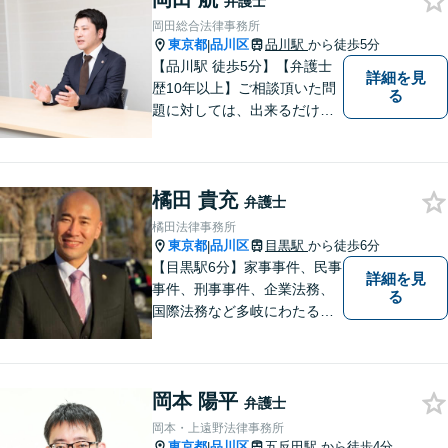
弁護士
確に対応いたします。
岡田総合法律事務所
東京都
品川区
品川駅
から徒歩5分
|
【品川駅 徒歩5分】【弁護士
詳細を見
歴10年以上】ご相談頂いた問
る
題に対しては、出来るだけ多
くの解決方法を 提案できるよ
うに努めてまいります。弁護
士に相談してもよい事柄か分
橘田 貴充
からない場合は、無料相談を
弁護士
利用してご相談くださ
橘田法律事務所
東京都
品川区
目黒駅
から徒歩6分
|
【目黒駅6分】家事事件、民事
詳細を見
事件、刑事事件、企業法務、
る
国際法務など多岐にわたる法
律問題に対応可能です。一人
でも多くの方に感謝していた
だけるよう、全力を尽くしま
岡本 陽平
す。ぜひお気軽にご相談くだ
弁護士
さい！【当日相談可】
岡本・上遠野法律事務所
東京都
品川区
五反田駅
から徒歩4分
|