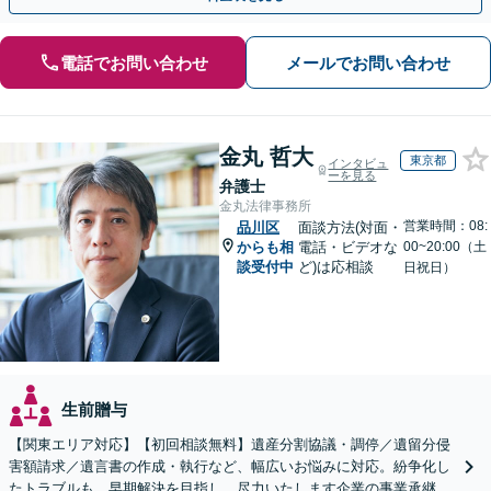
電話でお問い合わせ
メールでお問い合わせ
金丸 哲大
東京都
インタビュ
ーを見る
弁護士
金丸法律事務所
営業時間：08:
品川区
面談方法(対面・
からも相
電話・ビデオな
00~20:00（土
談受付中
ど)は応相談
日祝日）
生前贈与
【関東エリア対応】【初回相談無料】遺産分割協議・調停／遺留分侵
害額請求／遺言書の作成・執行など、幅広いお悩みに対応。紛争化し
たトラブルも、早期解決を目指し、尽力いたします企業の事業承継の