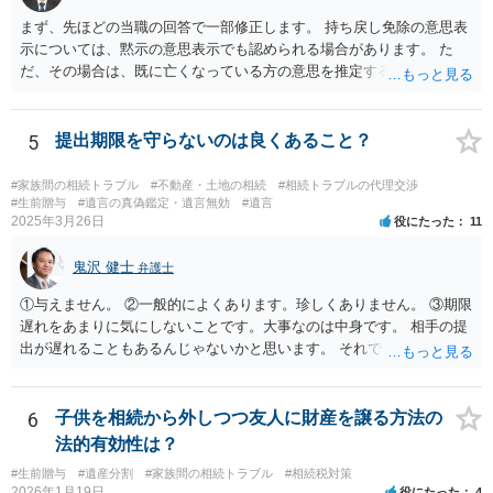
まず、先ほどの当職の回答で一部修正します。 持ち戻し免除の意思表
示については、黙示の意思表示でも認められる場合があります。 た
だ、その場合は、既に亡くなっている方の意思を推定することになり
ますので、なかなか立証のハードルは高いと思われます。それゆえ、
持ち戻し免除の意思表示は書面で明確にしておいていただくべきとい
う結論は変わりません。 誤解を与えるような回答でした。失礼しまし
5
提出期限を守らないのは良くあること？
た。 文言については、「〇〇に対する生前贈与による特別受益の持ち
戻しをすべて免除する」というのがオーソドックスなものですが、ご
#家族間の相続トラブル
#不動産・土地の相続
#相続トラブルの代理交渉
心配ならば、弁護士のところに行って、特別受益となりそうな贈与に
#生前贈与
#遺言の真偽鑑定・遺言無効
#遺言
2025年3月26日
役にたった
11
ついて説明した上で、適切な文言についてご相談してみてはいかがで
しょうか。
鬼沢 健士
弁護士
①与えません。 ②一般的によくあります。珍しくありません。 ③期限
遅れをあまりに気にしないことです。大事なのは中身です。 相手の提
出が遅れることもあるんじゃないかと思います。 それでもあなた有利
にはなりません。
6
子供を相続から外しつつ友人に財産を譲る方法の
法的有効性は？
#生前贈与
#遺産分割
#家族間の相続トラブル
#相続税対策
2026年1月19日
役にたった
4