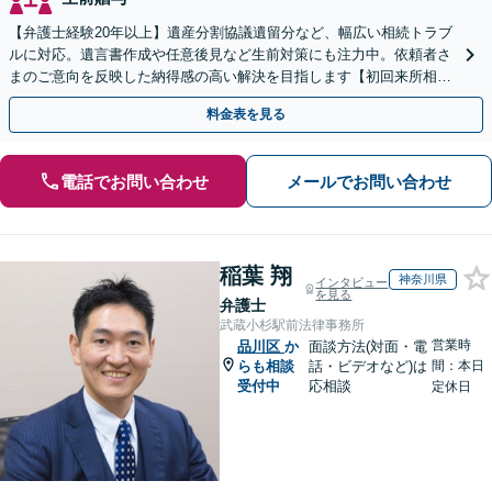
【弁護士経験20年以上】遺産分割協議遺留分など、幅広い相続トラブ
ルに対応。遺言書作成や任意後見など生前対策にも注力中。依頼者さ
まのご意向を反映した納得感の高い解決を目指します【初回来所相談
無料】【電話相談・web面談可】【千葉中央駅5分】
料金表を見る
電話でお問い合わせ
メールでお問い合わせ
稲葉 翔
神奈川県
インタビュー
を見る
弁護士
武蔵小杉駅前法律事務所
営業時
品川区
か
面談方法(対面・電
らも相談
話・ビデオなど)は
間：本日
受付中
応相談
定休日