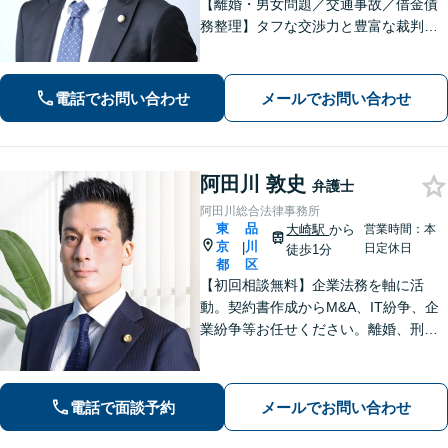
【離婚・男女問題／交通事故／借金債
務整理】タフな交渉力と豊富な裁判の
経験を武器に、徹底的に戦い抜きま
す。オーダーメイドで質の高いサービ
スを提供します。【大井町駅徒歩2分】
電話でお問い合わせ
メールでお問い合わせ
阿田川 敦史
弁護士
阿田川総合法律事務所
東
品
大崎駅
から
営業時間：本
京
川
|
日定休日
徒歩1分
都
区
【初回相談無料】企業法務を軸に活
動。契約書作成からM&A、IT紛争、企
業紛争等お任せください。離婚、刑事
事件、労働問題、債権回収、知的財産
等も対応可能です【WEB面談可】【大
崎駅徒歩1分】【弁護士歴10年以上】
電話で面談予約
メールでお問い合わせ