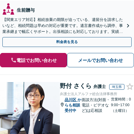
生前贈与
【関東エリア対応】相続放棄の期限が迫っている、遺留分を請求した
いなど、相続問題は早めの対応が重要です。遺言書作成から調停、事
業承継まで幅広くサポート。出張相談にも対応しております。実績豊
富な当事務所へ今すぐご連絡ください【初回相談無料】
料金表を見る
電話でお問い合わせ
メールでお問い合わせ
野付 さくら
弁護士
埼玉県
弁護士法人アルファ総合法律事務所
営業時間：0
品川区
か
面談方法(対面・
らも相談
電話・ビデオな
9:00~17:00
受付中
ど)は応相談
（土曜日）