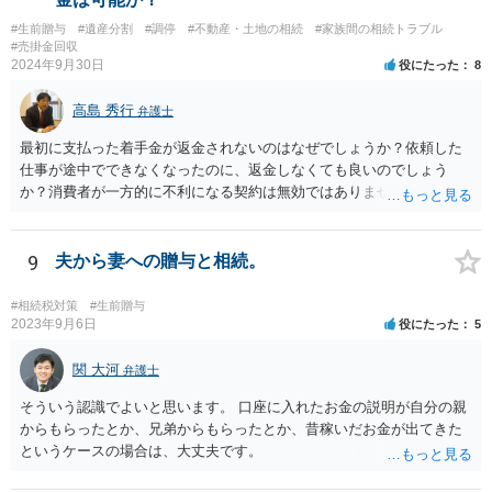
#生前贈与
#遺産分割
#調停
#不動産・土地の相続
#家族間の相続トラブル
#売掛金回収
2024年9月30日
役にたった
8
高島 秀行
弁護士
最初に支払った着手金が返金されないのはなぜでしょうか？依頼した
仕事が途中でできなくなったのに、返金しなくても良いのでしょう
か？消費者が一方的に不利になる契約は無効ではありませんか？
着手金は、前の弁護士が倒れるまでにやった仕事に応じて清算する義
務があると思います。 倒れた弁護士が所属する弁護士会に相談さ
れた方がよいと思います。 倒れた弁護士は脳梗塞で倒れたようで
9
夫から妻への贈与と相続。
すが、 判断能力があり、復代理を倒れた弁護士の判断で復代理を
選任したのか 即ち、復代理人の選任は有効なのかという問題もあ
#相続税対策
#生前贈与
ると思います。
2023年9月6日
役にたった
5
関 大河
弁護士
そういう認識でよいと思います。 口座に入れたお金の説明が自分の親
からもらったとか、兄弟からもらったとか、昔稼いだお金が出てきた
というケースの場合は、大丈夫です。