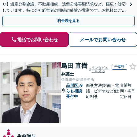
り】遺産分割協議、不動産相続、遺留分侵害額請求など、幅広く対応
しています。特に会社経営者の相続の経験が豊富です。お気軽にご相
談ください。【休日・夜間面談可】【オンライン面談可】
料金表を見る
電話でお問い合わせ
メールでお問い合わせ
島田 直樹
千葉県
インタビュ
ーを見る
弁護士
佐野総合法律事務所
営業時
品川区
か
面談方法(対面・電
らも相談
話・ビデオなど)は
間：本日
受付中
応相談
定休日
生前贈与