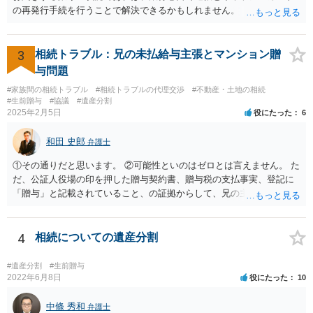
の再発行手続を行うことで解決できるかもしれません。
3
相続トラブル：兄の未払給与主張とマンション贈
与問題
#家族間の相続トラブル
#相続トラブルの代理交渉
#不動産・土地の相続
#生前贈与
#協議
#遺産分割
2025年2月5日
役にたった
6
和田 史郎
弁護士
①その通りだと思います。 ②可能性といのはゼロとは言えません。 た
だ、公証人役場の印を押した贈与契約書、贈与税の支払事実、登記に
「贈与」と記載されていること、の証拠からして、兄の主張は通らな
いようには思います。 ③④その通りだと思います。 話し合いで折り合
わなければ、遺産分割調停を申し立てて進めるのがベターのような気
がしますね。
4
相続についての遺産分割
#遺産分割
#生前贈与
2022年6月8日
役にたった
10
中條 秀和
弁護士