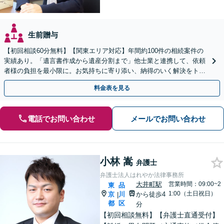
生前贈与
【初回相談60分無料】【関東エリア対応】年間約100件の相続案件の
実績あり。「遺言書作成から遺産分割まで」他士業と連携して、依頼
者様の負担を最小限に。お気持ちに寄り添い、納得のいく解決をトー
タル・サポート【当日・夜間（18時まで）の相談可】
料金表を見る
電話でお問い合わせ
メールでお問い合わせ
小林 嵩
弁護士
弁護士法人はれやか法律事務所
大井町駅
営業時間：09:00~2
東
品
1:00（土日祝日）
京
川
から徒歩4
|
都
区
分
【初回相談無料】【弁護士直通受付】