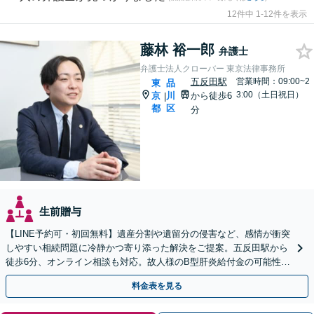
12件中 1-12件を表示
藤林 裕一郎
弁護士
弁護士法人クローバー 東京法律事務所
五反田駅
営業時間：09:00~2
東
品
3:00（土日祝日）
京
川
から徒歩6
|
都
区
分
生前贈与
【LINE予約可・初回無料】遺産分割や遺留分の侵害など、感情が衝突
しやすい相続問題に冷静かつ寄り添った解決をご提案。五反田駅から
徒歩6分、オンライン相談も対応。故人様のB型肝炎給付金の可能性に
も目を配り、ご遺族の利益を全力で支援します。
料金表を見る