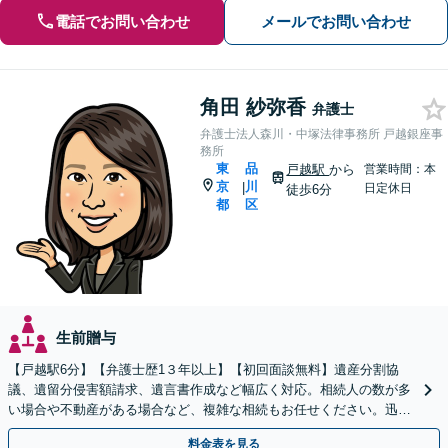
電話でお問い合わせ
メールでお問い合わせ
角田 紗弥香
弁護士
弁護士法人森川・中塚法律事務所 戸越銀座事
務所
東
品
戸越駅
から
営業時間：本
京
川
|
日定休日
徒歩6分
都
区
生前贈与
【戸越駅6分】【弁護士歴1３年以上】【初回面談無料】遺産分割協
議、遺留分侵害額請求、遺言書作成など幅広く対応。相続人の数が多
い場合や不動産がある場合など、複雑な相続もお任せください。迅速
な対応で早期解決を目指します。【電話・メール相談可】
料金表を見る