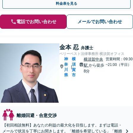
料金表を見る
電話でお問い合わせ
メールでお問い合わせ
金本 忍
弁護士
ベリーベスト法律事務所 横須賀オフィス
神
横
横須賀中央
営業時間：09:30
奈
須
~21:00（平日）
駅
から徒歩
|
川
賀
8分
県
市
離婚回避・合意交渉
【初回相談無料】あなたの利益の最大化を目指します。まずは電話・
メールで状況を丁寧にお聞きします。「離婚を希望している」「離婚