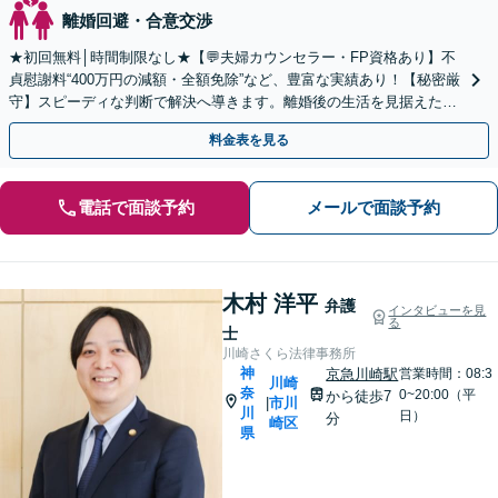
離婚回避・合意交渉
★初回無料│時間制限なし★【💬夫婦カウンセラー・FP資格あり】不
貞慰謝料“400万円の減額・全額免除”など、豊富な実績あり！【秘密厳
守】スピーディな判断で解決へ導きます。離婚後の生活を見据えたア
ドバイス。離婚調停／養育費／熟年離婚／親権
料金表を見る
電話で面談予約
メールで面談予約
木村 洋平
弁護
インタビューを見
る
士
川崎さくら法律事務所
神
京急川崎駅
営業時間：08:3
川崎
奈
0~20:00（平
から徒歩7
市川
|
川
日）
分
崎区
県