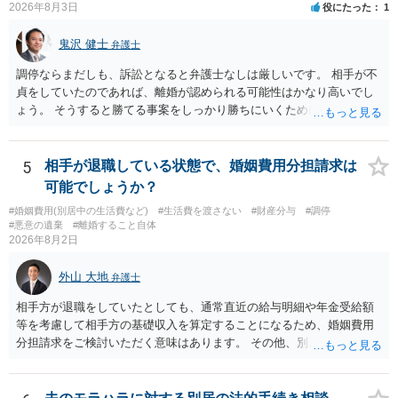
2026年8月3日
役にたった
1
鬼沢 健士
弁護士
調停ならまだしも、訴訟となると弁護士なしは厳しいです。 相手が不
貞をしていたのであれば、離婚が認められる可能性はかなり高いでし
ょう。 そうすると勝てる事案をしっかり勝ちにいくためにも弁護士委
任を強くおすすめします。
5
相手が退職している状態で、婚姻費用分担請求は
可能でしょうか？
#婚姻費用(別居中の生活費など)
#生活費を渡さない
#財産分与
#調停
#悪意の遺棄
#離婚すること自体
2026年8月2日
外山 大地
弁護士
相手方が退職をしていたとしても、通常直近の給与明細や年金受給額
等を考慮して相手方の基礎収入を算定することになるため、婚姻費用
分担請求をご検討いただく意味はあります。 その他、別居の経緯、質
問者様の年収、監護されているお子様がいるかといった事情をふまえ
て、ご検討いただくのが良いかと思います。