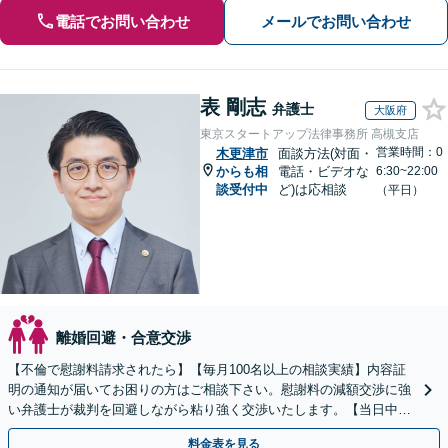
電話でお問い合わせ
メールでお問い合わせ
表 剛志
弁護士
大阪府
東京スタートアップ法律事務所 高槻支店
営業時間：0
木更津市
面談方法(対面・
からも相
電話・ビデオな
6:30~22:00
談受付中
ど)は応相談
（平日）
離婚回避・合意交渉
【不倫で慰謝料請求されたら】【毎月100名以上の相談実績】内容証
明の通知が届いてお困りの方はご相談下さい。慰謝料の減額交渉に強
い弁護士が裁判を回避しながら粘り強く交渉いたします。【当日中の
相談可(予約制)】【全国対応】
料金表を見る