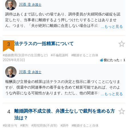
川添 圭
弁護士
調停はあくまで話し合いの場であり、調停委員が夫婦関係の破綻を認
定したり、当事者に離婚するよう押しつけたりすることはありませ
ん。つまり、「夫が絶対に離婚に合意しない場合は不成立になり」、
離婚訴訟を提起して離婚を命じる判決を得て確定しなければ離婚はで
きません。 調停段階での離婚成立を希望するなら、夫が離婚に前向き
になるような条件提示をする等、模索するほかありません（極端な話
3
法テラスの一括精算について
をいえば、夫から「この条件なら離婚してもよい」として提示された
条件を全部丸呑みする、という方法しかないかもしれません）。た
#婚姻費用(別居中の生活費など)
#不倫慰謝料
#離婚すること自体
だ、離婚訴訟をしたくないという考えを見透かされてしまうと、逆に
2026年8月3日
役にたった
1
足下を見られてしまいますので、注意する必要があります。 夫が離婚
に抵抗する可能性が高いのであれば、むしろ淡々と調停不成立にして
川添 圭
弁護士
離婚訴訟で離婚原因を主張し、判決へ持っていく方が近道であること
報酬及び立替金の精算は法テラスの決定と指示に基づくことになりま
も少なくありません。見通し等を含め、弁護士へ相談・依頼した方が
すが、償還中の関連事件の着手金を含めて精算可能であれば、そのよ
よいと思います。
うな内容になる可能性があります。ただし、他の関連事件でも相手方
から金銭を取得できる場合には個別に考える場合もあります。個別事
情によって対応が違いますので、法テラスへお尋ねいただいた方が確
実です。
4
離婚調停不成立後、弁護士なしで裁判を進める方
法は？
#財産分与
#審判
#異性関係(不貞等)
#調停
#離婚すること自体