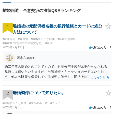
離婚回避・合意交渉の法律Q&Aランキング
1
離婚後の元配偶者名義の銀行通帳とカードの処分
方法について
#財産分与
#養育費
#離婚すること自体
#離婚の慰謝料
#婚姻費用(別居中の生活費など)
#親権
2026年7月13日
役にたった
2
匿名A
弁護士
約二年前の離婚とのことですので、財産分与手続が元妻からなされる
見通しは低いといえますが、当該通帳・キャッシュカードはいちお
う、他人の財産を保管している状態に該当し、民法上は事務管理（597
条）が成立しているとはいえます。 現実に問題になることはさほど考
えにくくとも、表だってのお答えとしては元妻の了解なく処分するこ
とはできないというお答えになってしまいます。
2
離婚調停について知りたい。
#離婚すること自体
#性格の不一致
#モラハラ
2026年8月6日
役にたった
1