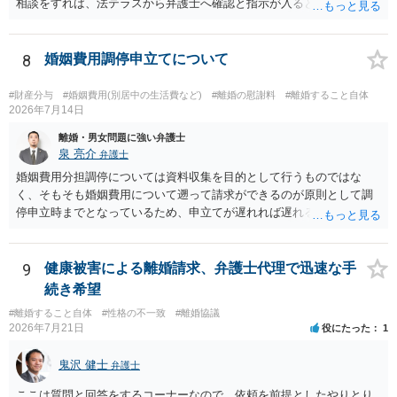
相談をすれば、法テラスから弁護士へ確認と指示が入ると思います。
その上で、所属する弁護士会の市民窓口へ連絡することも考えられま
す。
8
婚姻費用調停申立てについて
#財産分与
#婚姻費用(別居中の生活費など)
#離婚の慰謝料
#離婚すること自体
2026年7月14日
離婚・男女問題に強い弁護士
泉 亮介
弁護士
婚姻費用分担調停については資料収集を目的として行うものではな
く、そもそも婚姻費用について遡って請求ができるのが原則として調
停申立時までとなっているため、申立てが遅れれば遅れるほど、遡れ
る期間に差が出てしまうのを防ぐためです。 また、離婚調停と違い、
婚姻費用については調停で話がまとまらなかった場合に審判で裁判所
の判断が出るため、終局的な解決が見込めます。 弁護士に一度相談さ
9
健康被害による離婚請求、弁護士代理で迅速な手
れた方が良いでしょう。
続き希望
#離婚すること自体
#性格の不一致
#離婚協議
2026年7月21日
役にたった
1
鬼沢 健士
弁護士
ここは質問と回答をするコーナーなので、依頼を前提としたやりとり