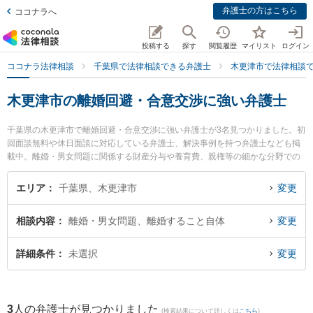
弁護士の方はこちら
ココナラへ
投稿する
探す
閲覧履歴
マイリスト
ログイン
ココナラ法律相談
千葉県で法律相談できる弁護士
木更津市で法律相談
木更津市の離婚回避・合意交渉に強い弁護士
千葉県の木更津市で離婚回避・合意交渉に強い弁護士が3名見つかりました。初
回面談無料や休日面談に対応している弁護士、解決事例を持つ弁護士なども掲
載中。離婚・男女問題に関係する財産分与や養育費、親権等の細かな分野での
絞り込み検索もでき便利です。特にベリーベスト法律事務所 木更津オフィスの
今井 樹里弁護士やきみさらず法律事務所の若林 侑弁護士、さつきの森法律事務
エリア
千葉県、木更津市
変更
所の佐藤 優希弁護士のプロフィール情報や弁護士費用、強みなどが注目されて
います。『木更津市で土日や夜間に発生した離婚回避・合意交渉のトラブルを
相談内容
離婚・男女問題、離婚すること自体
変更
今すぐに弁護士に相談したい』『離婚回避・合意交渉のトラブル解決の実績豊
富な近くの弁護士を検索したい』『初回相談無料で離婚回避・合意交渉を法律
相談できる木更津市内の弁護士に相談予約したい』などでお困りの相談者さん
詳細条件
未選択
変更
におすすめです。
3
人の弁護士が見つかりました
(検索結果について詳しくは
こちら
)