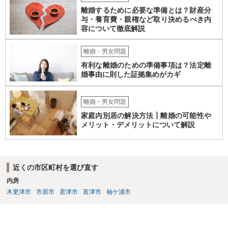
用をいただける可能性もあります。 不明点が多々あると思います。弁
離婚するために必要な準備とは？財産分
護士でなくともよいので、警察などにも相談をしてみてください。
与・養育費・親権など取り決めるべき内
容について徹底解説
離婚・男女問題
有利な離婚のための準備事項は？法定離
婚事由に則した証拠集めがカギ
離婚・男女問題
家庭内別居の解決方法┃離婚の可能性や
メリット・デメリットについて解説
近くの市区町村を選び直す
内房
木更津市
市原市
君津市
富津市
袖ケ浦市