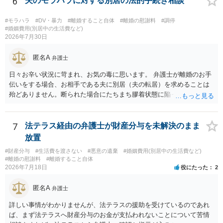
6
夫のモラハラに対する別居の法的手続き相談
#モラハラ
#DV・暴力
#離婚すること自体
#離婚の慰謝料
#調停
#婚姻費用(別居中の生活費など)
2026年7月30日
匿名A
弁護士
日々お辛い状況に苛まれ、お気の毒に思います。 弁護士が離婚のお手
伝いをする場合、お相手である夫に別居（夫の転居）を求めることは
殆どありません。断られた場合にたちまち膠着状態に陥ってしまうの
と、同居中の依頼者ご本人をますます窮地に陥らせてしまう可能性が
高いためです。 実務的には、ご相談者さまが転居する形で離婚協議等
を進める選択を採らざるを得ないことが圧倒的多数です。
7
法テラス経由の弁護士が財産分与を未解決のまま
放置
#財産分与
#生活費を渡さない
#悪意の遺棄
#婚姻費用(別居中の生活費など)
#離婚の慰謝料
#離婚すること自体
2026年7月18日
役にたった
2
匿名A
弁護士
詳しい事情がわかりませんが、法テラスの援助を受けているのであれ
ば、まず法テラスへ財産分与のお金が支払われないことについて苦情