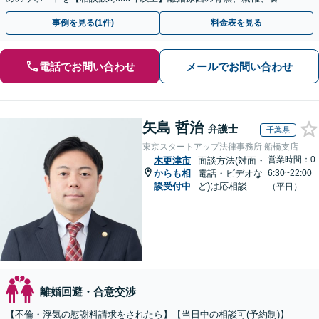
費、財産分与、慰謝料請求【夜間・休日相談可】
事例を見る(1件)
料金表を見る
電話でお問い合わせ
メールでお問い合わせ
矢島 哲治
弁護士
千葉県
東京スタートアップ法律事務所 船橋支店
営業時間：0
木更津市
面談方法(対面・
からも相
電話・ビデオな
6:30~22:00
談受付中
ど)は応相談
（平日）
離婚回避・合意交渉
【不倫・浮気の慰謝料請求をされたら】【当日中の相談可(予約制)】