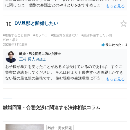
に関しては、 個別の弁護士とのやりとりをおすすめします。
10
DV旦那と離婚したい
#離婚すること自体
#モラハラ
#生活費を渡さない
#慰謝料請求したい側
#DV・暴力
2026年7月10日
役にたった
1
離婚・男女問題に強い弁護士
三村 勇人
弁護士
お子様が暴力を受けたことがある又は受けているのであれば、すぐに
警察に連絡をしてください。 それは何よりも優先すべき両親しかでき
ない親の最低限の義務です。 住む場所や生活環境に不安があるようで
あれば、 警察、市区町村からシェルターを案内していただけますし、
場所を特定されないような措置も行っていただけます。 また、日本で
は離婚が認められにくいですが、暴力がある場合には、すぐに認めら
れます。 暴力を受けた際に、警察を呼んでください。その証拠だけで
離婚回避・合意交渉に関連する法律相談コラム
十分です。それ以外は必要ありません。 なお、現在暴力を受けていな
いのであれば、暴力を待つ必要はありません。 夜逃げが可能なのであ
れば、すぐにしてください。 別居期間が２年を超えれば離婚できます
し、婚姻費用は年収が高い方が低いほうに支払う義務ですから婚姻費
離婚・男女問題