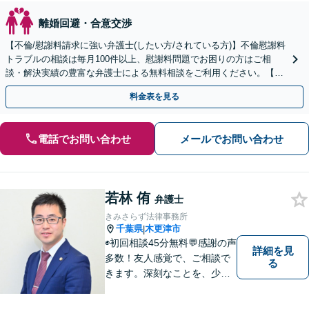
離婚回避・合意交渉
【不倫/慰謝料請求に強い弁護士(したい方/されている方)】不倫慰謝料
トラブルの相談は毎月100件以上、慰謝料問題でお困りの方はご相
談・解決実績の豊富な弁護士による無料相談をご利用ください。【不
倫相談は初回0円】【全国対応】
料金表を見る
電話でお問い合わせ
メールでお問い合わせ
若林 侑
弁護士
きみさらず法律事務所
千葉県
木更津市
|
◉初回相談45分無料💬感謝の声
詳細を見
多数！友人感覚で、ご相談で
る
きます。深刻なことを、少し
でもリラックスしてお話しで
きるよう、普段と同じ気持ち