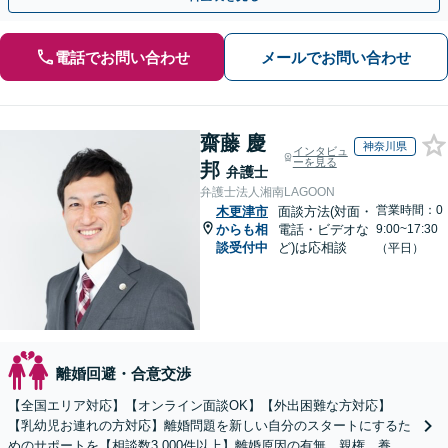
電話でお問い合わせ
メールでお問い合わせ
齋藤 慶
神奈川県
インタビュ
ーを見る
邦
弁護士
弁護士法人湘南LAGOON
営業時間：0
木更津市
面談方法(対面・
からも相
電話・ビデオな
9:00~17:30
談受付中
ど)は応相談
（平日）
離婚回避・合意交渉
【全国エリア対応】【オンライン面談OK】【外出困難な方対応】
【乳幼児お連れの方対応】離婚問題を新しい自分のスタートにするた
めのサポートを【相談数3,000件以上】離婚原因の有無、親権、養育