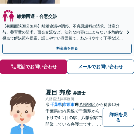
離婚回避・合意交渉
【初回面談30分無料】離婚協議や調停、不貞慰謝料の請求、財産分
与、養育費の請求、面会交流など。法的な内容に止まらない多角的な
視点で解決策を提案。話しやすい雰囲気で、わかりやすく丁寧な説明
を心がけます【休日・夜間面談OK】【お子さま連れOK】
料金表を見る
電話でお問い合わせ
メールでお問い合わせ
夏目 邦彦
弁護士
八幡宿法律事務所
千葉県
市原市
八幡宿駅
から徒歩10分
|
千葉県の内房線で千葉駅から
詳細を見
下りで4つ目の駅、八幡宿駅で
る
開業している弁護士です。 八
幡宿駅、五井駅、姉ヶ崎駅あ