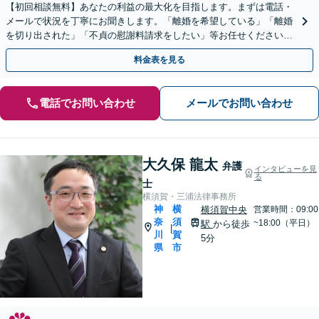
【初回相談無料】あなたの利益の最大化を目指します。まずは電話・
メールで状況を丁寧にお聞きします。「離婚を希望している」「離婚
を切り出された」「不貞の慰謝料請求をしたい」等お任せください。
【リーズナブルな料金設定】
料金表を見る
電話でお問い合わせ
メールでお問い合わせ
大久保 龍太
弁護
インタビューを見
る
士
横須賀・三浦法律事務所
神
横
横須賀中央
営業時間：09:00
奈
須
~18:00（平日）
駅
から徒歩
|
川
賀
5分
県
市