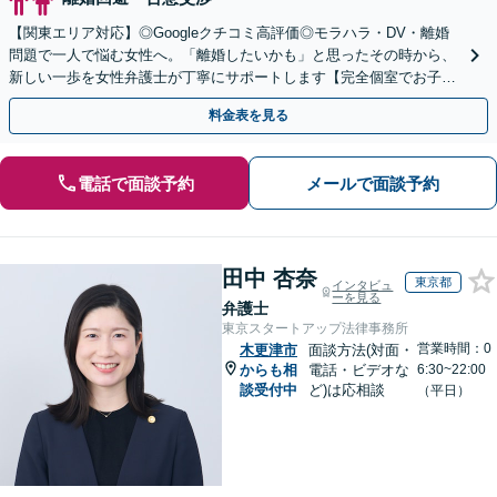
【関東エリア対応】◎Googleクチコミ高評価◎モラハラ・DV・離婚
問題で一人で悩む女性へ。「離婚したいかも」と思ったその時から、
新しい一歩を女性弁護士が丁寧にサポートします【完全個室でお子さ
ま連れOK】【新鎌ケ谷駅5分】
料金表を見る
電話で面談予約
メールで面談予約
田中 杏奈
東京都
インタビュ
ーを見る
弁護士
東京スタートアップ法律事務所
営業時間：0
木更津市
面談方法(対面・
からも相
電話・ビデオな
6:30~22:00
談受付中
ど)は応相談
（平日）