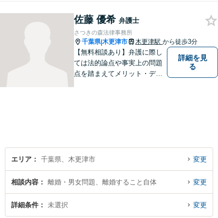
でいられるよう、あえて私服
で勤務しています。お客様全
佐藤 優希
弁護士
員に担当事務をつけ、スムー
さつきの森法律事務所
ズな連絡を徹底◉
千葉県
木更津市
木更津駅
から徒歩3分
|
【無料相談あり】弁護に際し
詳細を見
ては法的論点や事実上の問題
る
点を踏まえてメリット・デメ
リットを考慮して戦略を組ん
で進めています。法律問題で
お困りでしたら、お早めに弁
護士にご相談ください。【近
隣駐車場あり】【JR「木更津
駅」東口1分】
エリア
千葉県、木更津市
変更
相談内容
離婚・男女問題、離婚すること自体
変更
詳細条件
未選択
変更