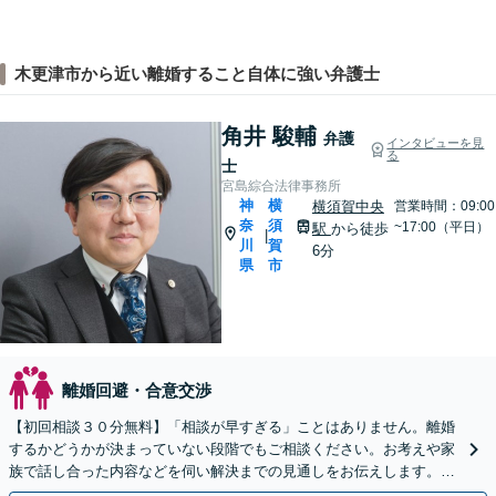
木更津市から近い離婚すること自体に強い弁護士
角井 駿輔
弁護
インタビューを見
る
士
宮島綜合法律事務所
神
横
横須賀中央
営業時間：09:00
奈
須
~17:00（平日）
駅
から徒歩
|
川
賀
6分
県
市
離婚回避・合意交渉
【初回相談３０分無料】「相談が早すぎる」ことはありません。離婚
するかどうかが決まっていない段階でもご相談ください。お考えや家
族で話し合った内容などを伺い解決までの見通しをお伝えします。不
貞慰謝料、財産分与、養育費など、幅広く対応します。