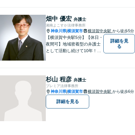
るいはこれらの駅の内陸地方
の方々のために業務を行って
おります。
畑中 優宏
弁護士
湘南よこすか法律事務所
神奈川県
横須賀市
横須賀中央駅
から徒歩5分
|
【横須賀中央駅5分】【休日・
詳細を見
夜間可】地域密着型の弁護士
る
として活動し続けて10年！豊
富な弁護経験と信頼を持つ弁
護士。他士業連携で高度な問
題にも対応可能◎【法テラス
可】【女性弁護士在籍】
杉山 程彦
弁護士
プレミア法律事務所
神奈川県
横須賀市
横須賀中央駅
から徒歩6分
|
詳細を見る