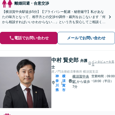
離婚回避・合意交渉
【横須賀中央駅徒歩5分】【プライバシー配慮・秘密厳守】私があな
たの味方となって、相手方との交渉や調停・裁判をおこないます「何
から相談すればいいかわからない…」という方も安心してご相談くだ
さい【分割・後払い可】【夜間面談対応（事前予約）】
電話でお問い合わせ
メールでお問い合わせ
中村 賢史郎
弁護
インタビューを見
る
士
虎ノ門法律経済事務所 横須賀支店
神
横
横須賀中央
営業時間：09:00
奈
須
~18:00（平日）
駅
から徒歩
|
川
賀
7分
県
市