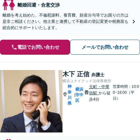
離婚回避・合意交渉
離婚を考え始めた、不倫慰謝料、養育費、財産分与等でお困りの方は
是非ご相談ください。他士業と連携して不動産の登記変更や税務面も
総合的にサポートいたします。
電話でお問い合わせ
メールでお問い合わせ
木下 正信
弁護士
横浜ユナイテッド法律事務所
神
元町・中華
営業時間：10:0
横浜
奈
0~18:00（平
街駅
から徒
市中
|
川
日）
歩4分
区
県