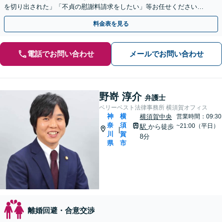
を切り出された」「不貞の慰謝料請求をしたい」等お任せください。
【リーズナブルな料金設定】
料金表を見る
電話でお問い合わせ
メールでお問い合わせ
野嵜 淳介
弁護士
ベリーベスト法律事務所 横須賀オフィス
神
横
横須賀中央
営業時間：09:30
奈
須
~21:00（平日）
駅
から徒歩
|
川
賀
8分
県
市
離婚回避・合意交渉