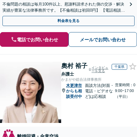
不倫問題の相談は毎月100件以上、慰謝料請求された側の交渉・解決
実績が豊富な法律事務所です。【不倫相談は初回0円】 【電話相談で
ご契約まで対応可/来所不要】
料金表を見る
電話でお問い合わせ
メールでお問い合わせ
奧村 裕子
千葉県
インタビュ
ーを見る
弁護士
かまがや総合法律事務所
営業時間：0
木更津市
面談方法(対面・
からも相
電話・ビデオな
9:00~17:00
談受付中
ど)は応相談
（平日）
離婚回避・合意交渉