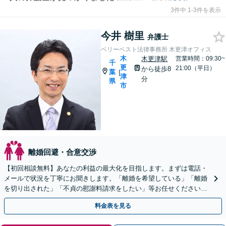
3件中 1-3件を表示
今井 樹里
弁護士
ベリーベスト法律事務所 木更津オフィス
木
木更津駅
営業時間：09:30~
千
更
21:00（平日）
から徒歩8
葉
|
津
分
県
市
離婚回避・合意交渉
【初回相談無料】あなたの利益の最大化を目指します。まずは電話・
メールで状況を丁寧にお聞きします。「離婚を希望している」「離婚
を切り出された」「不貞の慰謝料請求をしたい」等お任せください。
【リーズナブルな料金設定】
料金表を見る