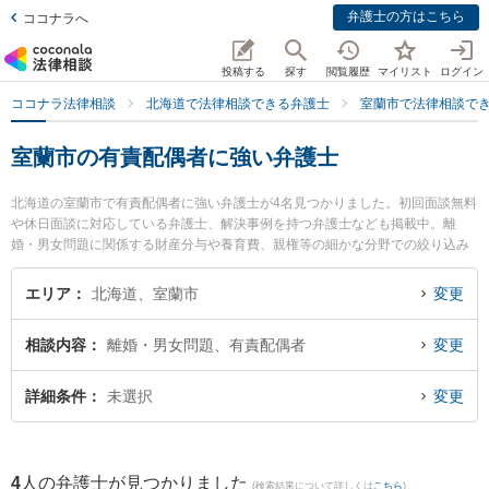
弁護士の方はこちら
ココナラへ
投稿する
探す
閲覧履歴
マイリスト
ログイン
ココナラ法律相談
北海道で法律相談できる弁護士
室蘭市で法律相談で
室蘭市の有責配偶者に強い弁護士
北海道の室蘭市で有責配偶者に強い弁護士が4名見つかりました。初回面談無料
や休日面談に対応している弁護士、解決事例を持つ弁護士なども掲載中。離
婚・男女問題に関係する財産分与や養育費、親権等の細かな分野での絞り込み
検索もでき便利です。特に弁護士法人北海道みらい法律事務所の菊地 俊邦弁護
士や池田翔一法律事務所の池田 翔一弁護士、弁護士法人北海道みらい法律事務
エリア
北海道、室蘭市
変更
所の増川 拓弁護士のプロフィール情報や弁護士費用、強みなどが注目されてい
ます。『室蘭市で土日や夜間に発生した有責配偶者のトラブルを今すぐに弁護
相談内容
離婚・男女問題、有責配偶者
変更
士に相談したい』『有責配偶者のトラブル解決の実績豊富な近くの弁護士を検
索したい』『初回相談無料で有責配偶者を法律相談できる室蘭市内の弁護士に
相談予約したい』などでお困りの相談者さんにおすすめです。
詳細条件
未選択
変更
4
人の弁護士が見つかりました
(検索結果について詳しくは
こちら
)