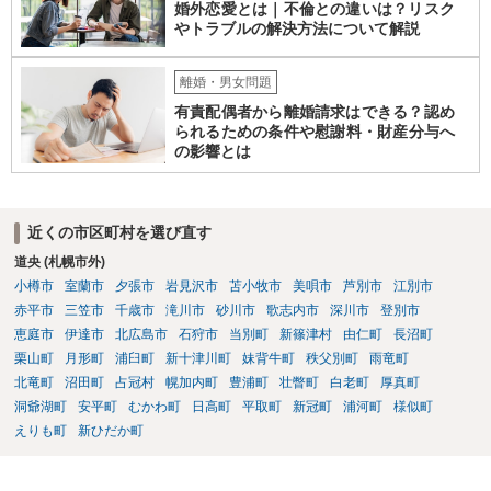
婚外恋愛とは｜不倫との違いは？リスク
やトラブルの解決方法について解説
離婚・男女問題
有責配偶者から離婚請求はできる？認め
られるための条件や慰謝料・財産分与へ
の影響とは
近くの市区町村を選び直す
道央 (札幌市外)
小樽市
室蘭市
夕張市
岩見沢市
苫小牧市
美唄市
芦別市
江別市
赤平市
三笠市
千歳市
滝川市
砂川市
歌志内市
深川市
登別市
恵庭市
伊達市
北広島市
石狩市
当別町
新篠津村
由仁町
長沼町
栗山町
月形町
浦臼町
新十津川町
妹背牛町
秩父別町
雨竜町
北竜町
沼田町
占冠村
幌加内町
豊浦町
壮瞥町
白老町
厚真町
洞爺湖町
安平町
むかわ町
日高町
平取町
新冠町
浦河町
様似町
えりも町
新ひだか町