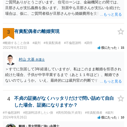
ご質問ありがとうございます。 住宅ローンは、金融機関との間では、
旦那さんが支払義務を負います。 別居中も旦那さんが支払いを続けた
場合は、仮に、ご質問者様が旦那さんから婚姻費用を支払ってもらう
場合の本来の婚姻費用から、 旦那さんが支払っている住宅ローンの一
部の額を引いた額が婚姻費用として支払われることになることが多い
です。 また、離婚をする際の財産分与において考慮されることもあり
3
有責配偶者の離婚実現
ます。 他方、旦那さんが住宅ローンを支払わなくなってしまう場合が
あります。 その場合に、ご質問者様が、その後もご自宅に住み続けた
#離婚すること自体
#裁判
#有責配偶者
#不倫慰謝料
#調停
い場合は、実質的にご質問者様が住宅ローンをお支払になる必要が出
2022年6月22日
役にたった
15
てくる可能性があります。 もし支払わない場合は、抵当権の実行とし
て、強制的にご自宅が売却されてしまう可能性があるからです。 可能
村山 大基
弁護士
であれば、婚姻費用の額、親権を取得するために現時点でしておくべ
＞すでに別居して3年経過していますが、私はこのまま離婚を拒否され
きこと等も含め、お近くの弁護士に直接相談して、アドバイス等を求
続けた場合、子供が中学卒業するまで（あと１１年ほど）、離婚でき
めることをお勧めします。
ないのでしょうか。 いえ、最終的には裁判官の判断ですが、現時点で
すでに同居期間の３倍以上別居していますし、 中学卒業するまで絶対
に離婚できない、ということもないと思います。 すでに依頼されてい
るということですし、例えば離婚後の養育費額について譲歩するなど
4
不貞の証拠がなくハッタリだけで問い詰めて自白
離婚の条件含めて、考えておられる通り打診してみると良いと思いま
した場合、証拠になりますか？
す。 また、調停で第三者を介して再度協議してみる、ということも考
#不倫慰謝料
#慰謝料請求したい側
#異性関係(不貞等)
#有責配偶者
#裁判
えられます。
2024年9月26日
役にたった
10
離婚・男女問題に強い弁護士