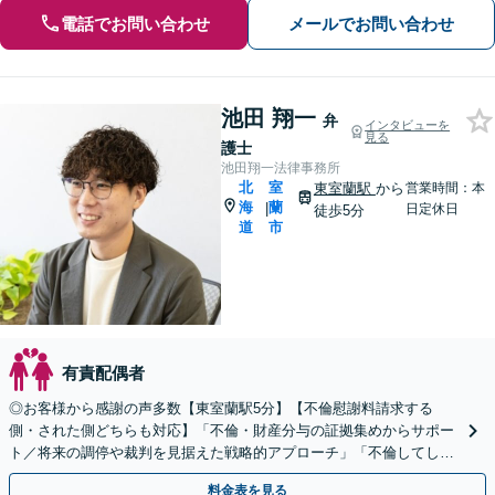
電話でお問い合わせ
メールでお問い合わせ
池田 翔一
弁
インタビューを
見る
護士
池田翔一法律事務所
北
室
東室蘭駅
から
営業時間：本
海
蘭
|
日定休日
徒歩5分
道
市
有責配偶者
◎お客様から感謝の声多数【東室蘭駅5分】【不倫慰謝料請求する
側・された側どちらも対応】「不倫・財産分与の証拠集めからサポー
ト／将来の調停や裁判を見据えた戦略的アプローチ」「不倫してしま
ったが慰謝料は適正か／不当に高額な請求からお守りします」
料金表を見る