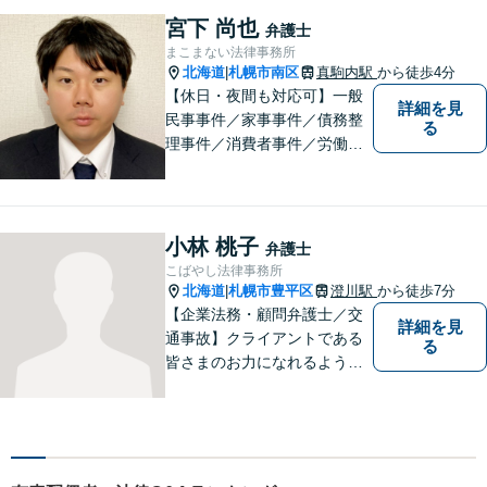
産の解決実績多数！【千歳駅
宮下 尚也
弁護士
徒歩２分】【分割払い可】
まこまない法律事務所
北海道
札幌市南区
真駒内駅
から徒歩4分
|
【休日・夜間も対応可】一般
詳細を見
民事事件／家事事件／債務整
る
理事件／消費者事件／労働事
件／刑事事件／会社関係など
幅広く対応いたします。費用
も丁寧にご説明。一人で悩み
を抱え込まず、まずは一度ご
小林 桃子
弁護士
相談ください！
こばやし法律事務所
北海道
札幌市豊平区
澄川駅
から徒歩7分
|
【企業法務・顧問弁護士／交
詳細を見
通事故】クライアントである
る
皆さまのお力になれるよう全
力を尽くします。お気軽にお
相談ください。