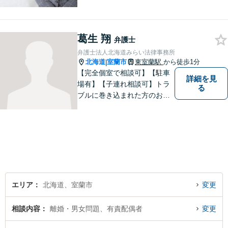
存在になる社会を目指して、
日々精進してまいります。皆
様のトラブルを解決し、明る
葛生 翔
い未来へと導きます。お気軽
弁護士
にご相談ください。【駐車場
弁護士法人北海道みらい法律事務所
あり】
北海道
室蘭市
東室蘭駅
から徒歩1分
|
【完全個室で相談可】【駐車
詳細を見
場有】【子連れ相談可】トラ
る
ブルに巻き込まれた方のお力
になれるよう日々邁進してお
ります。地域の皆様のより明
るい「みらい」の実現の一助
になれればと思っております
ので、どうぞお気軽にご相談
ください。
エリア
北海道、室蘭市
変更
相談内容
離婚・男女問題、有責配偶者
変更