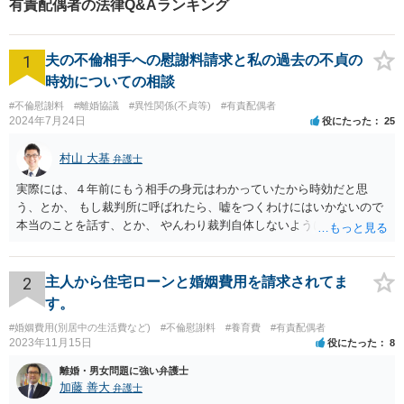
有責配偶者の法律Q&Aランキング
1
夫の不倫相手への慰謝料請求と私の過去の不貞の
時効についての相談
#不倫慰謝料
#離婚協議
#異性関係(不貞等)
#有責配偶者
2024年7月24日
役にたった
25
村山 大基
弁護士
実際には、４年前にもう相手の身元はわかっていたから時効だと思
う、とか、 もし裁判所に呼ばれたら、嘘をつくわけにはいかないので
本当のことを話す、とか、 やんわり裁判自体しないように説得するの
がいいと思います。
2
主人から住宅ローンと婚姻費用を請求されてま
す。
#婚姻費用(別居中の生活費など)
#不倫慰謝料
#養育費
#有責配偶者
2023年11月15日
役にたった
8
離婚・男女問題に強い弁護士
加藤 善大
弁護士