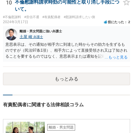
「主たる監護者が父母いずれか」という基準で判断されます。具体的
10
不倫慰謝料請求時効の可能性と取り消し手段につ
には、子が生まれてから現在に至るまで、産休・育休取得の有無、子
いて。
の衣食住の世話、子の傷病時の看病等、保育園や習い事への対応など
#不倫慰謝料
#音信不通
#有責配偶者
#慰謝料請求したい側
に関する具体的（中心的）監護実績をもとにして、他方配偶者と比較
2024年3月17日
役にたった
2
して、自分が主として子を監護してきた者であるかどうかが重要にな
ります。【子供の監護は平日休日含めて8割私です。】ということでは
離婚・男女問題に強い弁護士
あるのですが、上記のとおり、様々な具体的な事情を踏まえて検討す
土屋 峻
弁護士
る必要があるので、最寄りの弁護士などに個別に相談することをお勧
意思表示は、その通知が相手方に到達した時からその効力を生ずるも
めいたします。
のですが（民法97条1項）、相手方によって直接受領され又は了知され
ることを要するものではなく、意思表示または通知を記載した書面
が、相手方のいわゆる支配圏内に置かれることをもって足りると考え
られます（最判昭和43年12月17日）。したがって、相手方の支配圏内
に入っていれば（郵便受けに投函するなど。実際には配達証明などを
もっとみる
つけたほうがよいでしょう。）、時効の完成猶予の効果を享受できる
と考えます。 その結果、催告の時効完成猶予期間の6か月の間に訴訟
提起をすることで請求が可能となります。
有責配偶者に関連する法律相談コラム
離婚・男女問題