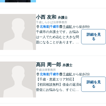
存在であり続けます。（弁護
士小田康夫）
小西 友和
弁護士
千歳しらかば法律事務所
北海道
千歳市
千歳駅
から徒歩8分
|
千歳市の弁護士です。お悩み
詳細を見
は一人でため込むと大きな問
る
題になることがあります。ぜ
ひ他の人に話すようにしてく
ださい。ご相談お待ちしてお
ります。
髙田 周一郎
弁護士
千歳法律事務所
北海道
千歳市
千歳駅
から徒歩2分
|
【千歳・恵庭エリア対応】
詳細を見
【初回相談無料】借金の返済&
る
督促にお悩みなら、すぐにご
相談下さい！豊富な経験を活
かし、最適な解決方法をご提
案します。任意整理／自己破