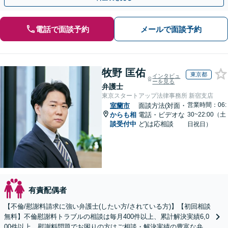
電話で面談予約
メールで面談予約
牧野 匡佑
東京都
インタビュ
ーを見る
弁護士
東京スタートアップ法律事務所 新宿支店
営業時間：06:
室蘭市
面談方法(対面・
からも相
電話・ビデオな
30~22:00（土
談受付中
ど)は応相談
日祝日）
有責配偶者
【不倫/慰謝料請求に強い弁護士(したい方/されている方)】【初回相談
無料】不倫慰謝料トラブルの相談は毎月400件以上、累計解決実績6,0
00件以上。慰謝料問題でお困りの方はご相談・解決実績の豊富な弁護