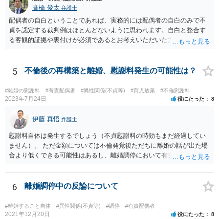
髙橋 俊太
弁護士
配偶者の自白ということであれば、実務的には配偶者の自白のみで不
貞を認定する裁判例はほとんどないように思われます。自白と整合す
る客観的証拠や裏付けが必須であるとお考えいただいた方がよいでし
ょう。
5
不倫後の再構築と離婚、慰謝料発生の可能性は？
#離婚の慰謝料
#有責配偶者
#異性関係(不貞等)
#育児放棄
#不倫慰謝料
2023年7月24日
役にたった
8
伊藤 真悟
弁護士
慰謝料自体は発生するでしょう（不貞慰謝料の時効もまだ経過してい
ません）。 ただ金額については不倫発覚後ただちに離婚の話が出た場
合より低くできる可能性はあるし、離婚調停において有責配偶者の主
張がなされて場合に離婚原因は不倫ではなく、夫の育児拒否だという
主張は考えられます。 養育費なども含めて一度弁護士に相談すること
を勧めます。
6
離婚調停中の反論について
#離婚すること自体
#異性関係(不貞等)
#調停
#有責配偶者
2021年12月20日
役にたった
8