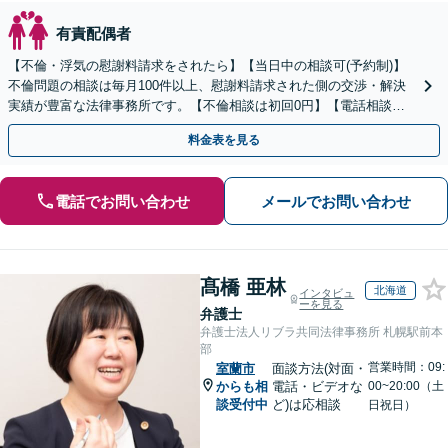
有責配偶者
【不倫・浮気の慰謝料請求をされたら】【当日中の相談可(予約制)】
不倫問題の相談は毎月100件以上、慰謝料請求された側の交渉・解決
実績が豊富な法律事務所です。【不倫相談は初回0円】【電話相談で
ご契約まで対応可/来所不要】
料金表を見る
電話でお問い合わせ
メールでお問い合わせ
髙橋 亜林
北海道
インタビュ
ーを見る
弁護士
弁護士法人リブラ共同法律事務所 札幌駅前本
部
営業時間：09:
室蘭市
面談方法(対面・
からも相
電話・ビデオな
00~20:00（土
談受付中
ど)は応相談
日祝日）