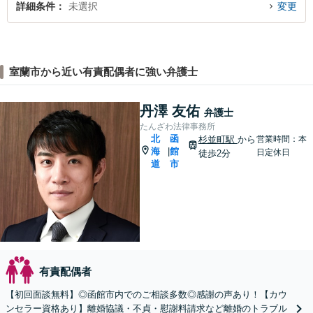
詳細条件
未選択
変更
室蘭市から近い有責配偶者に強い弁護士
丹澤 友佑
弁護士
たんざわ法律事務所
北
函
杉並町駅
から
営業時間：本
海
館
|
日定休日
徒歩2分
道
市
有責配偶者
【初回面談無料】◎函館市内でのご相談多数◎感謝の声あり！【カウ
ンセラー資格あり】離婚協議・不貞・慰謝料請求など離婚のトラブル