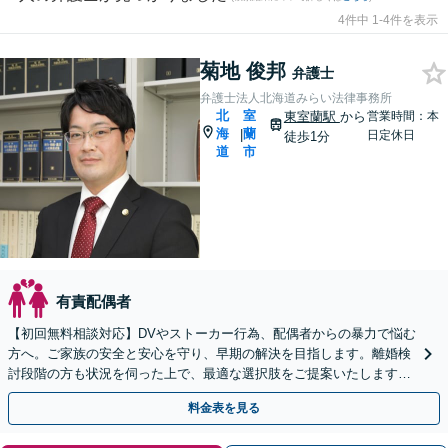
4件中 1-4件を表示
菊地 俊邦
弁護士
弁護士法人北海道みらい法律事務所
北
室
東室蘭駅
から
営業時間：本
海
蘭
|
日定休日
徒歩1分
道
市
有責配偶者
【初回無料相談対応】DVやストーカー行為、配偶者からの暴力で悩む
方へ。ご家族の安全と安心を守り、早期の解決を目指します。離婚検
討段階の方も状況を伺った上で、最適な選択肢をご提案いたします
【完全個室で相談可】【東室蘭駅1分】
料金表を見る