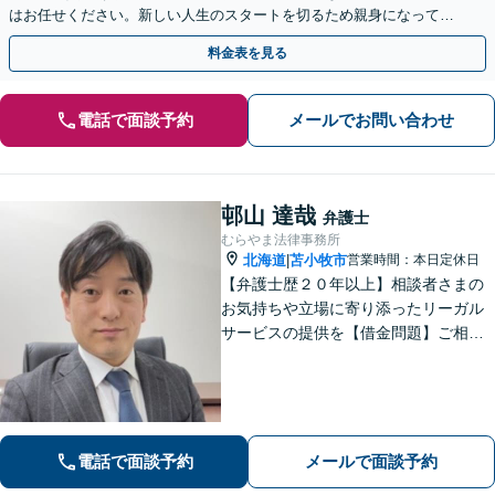
はお任せください。新しい人生のスタートを切るため親身になって対
応します。【夜間・休日対応可能】【弁護士歴13年以上】
料金表を見る
電話で面談予約
メールでお問い合わせ
邨山 達哉
弁護士
むらやま法律事務所
北海道
苫小牧市
営業時間：本日定休日
|
【弁護士歴２０年以上】相談者さまの
お気持ちや立場に寄り添ったリーガル
サービスの提供を【借金問題】ご相談
は何度でも無料！あなたとご家族、5年
先を見据えた解決策をご提案します
【相続問題】複雑な不動産相続も他士
業連携で円滑対応！【分割払いOK】
電話で面談予約
メールで面談予約