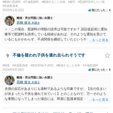
#離婚の慰謝料
#不倫慰謝料
#離婚すること自体
#裁判
#慰謝料請求したい側
#有責配偶者
2025年1月15日
役にたった
4
離婚・男女問題に強い弁護士
髙橋 俊太
弁護士
＞・この場合、慰謝料の増額の請求は可能ですか？ 訴訟提起前に通知
書等で慰謝料を請求している経緯があれば、そのような通知を受けて
いるにもかかわらず、不貞関係を継続していたという事情は悪質性を
基礎付けるものであり、増額事由になり得ます。そのような判断をし
ている裁判例もありますので、担当弁護士に確認してみるとよいでし
ょう。 ＞・この事実が何か今回の裁判に影響することはあるのでしょ
9
不倫を疑われ子供を連れ去られそうです
うか？ 提訴時に請求している慰謝料額がいくらであるかにもよります
が、不貞が継続している事実自体は、上記のとおり増額事由になり得
#親権
#有責配偶者
#異性関係(不貞等)
#離婚すること自体
#不倫慰謝料
るので、請求を拡張するか、現状の請求額が認容されやすいように今
2024年9月19日
役にたった
6
後の攻防で主張立証していくことになるでしょう。方針について、担
離婚・男女問題に強い弁護士
当弁護士とよく相談してみるとよいと思います。
髙橋 俊太
弁護士
夫側の反応があまりにも過剰であるような印象ですが、【次の住まい
が決まったら子供を連れて出ていく】とのことなので、万一そのよう
な事態になってしまった場合には、即座に監護者指定・子の引渡しの
手続をとる必要がありますので、事前に心構えはしておいた方がよい
でしょう。 親権者や監護者の指定が争いになる場合、現在の実務では