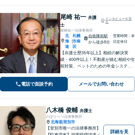
尾崎 祐一
弁護
インタビューを見
る
士
尾崎祐一法律事務所
北
札幌
自衛隊前駅
営業時間：本
海
市南
|
日定休日
から徒歩8分
道
区
【弁護士歴35年以上】相続の解決実
績・400件以上！不動産が絡む相続や生
前対策、ペットのための年金システム
など【自衛隊前駅8分】交通事故・借
金・刑事事件・不動産トラブルなど幅
電話で面談予約
メールでお問い合わせ
広く対応。依頼者の背景に潜む原因を
しっかり把握することを心がけていま
す。
八木橋 俊輔
弁護士
のぼりべつ法律事務所
北海道
登別市
|
【登別市唯一の法律事務所】
詳細を見
【駐車場有】損害賠償請求／