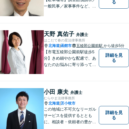
る
一般民事／家事事件など、幅
広いお困りごとに対応可能！
地域の方々の悩みトラブルを
解決し、明るく活気のある地
域づくりに貢献いたします。
天野 真佑子
弁護士
小さなお困りごとでも、お早
はこだて春の星法律事務所
めにご相談ください！
北海道
函館市
五稜郭公園前駅
から徒歩5分
|
【市電五稜郭公園前駅徒歩5
詳細を見
分】きめ細やかな配慮で、あ
る
なたのお悩みに寄り添って対
応します。新しい人生のスタ
ートが切れるよう、法律のプ
ロとして最後までサポート。
お気軽にご相談ください。
小田 康夫
弁護士
むらやま法律事務所
北海道
苫小牧市
|
この地域に不可欠なリーガル
詳細を見
サービスを提供するととも
る
に、相談者・依頼者の豊かな
生き方・選択をサポートする