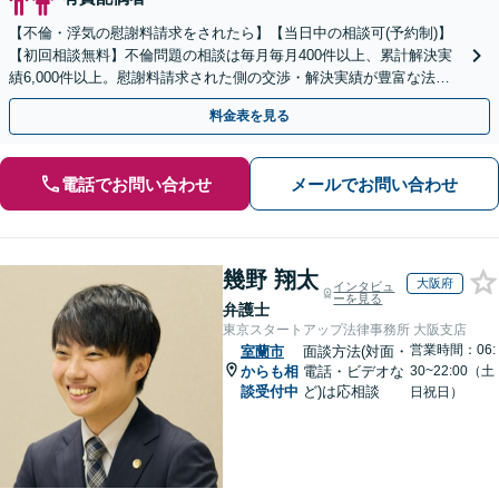
【不倫・浮気の慰謝料請求をされたら】【当日中の相談可(予約制)】
【初回相談無料】不倫問題の相談は毎月毎月400件以上、累計解決実
績6,000件以上。慰謝料請求された側の交渉・解決実績が豊富な法律
事務所です。
料金表を見る
電話でお問い合わせ
メールでお問い合わせ
幾野 翔太
大阪府
インタビュ
ーを見る
弁護士
東京スタートアップ法律事務所 大阪支店
営業時間：06:
室蘭市
面談方法(対面・
からも相
電話・ビデオな
30~22:00（土
談受付中
ど)は応相談
日祝日）