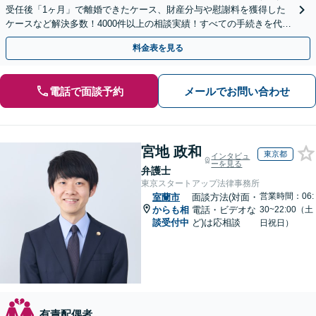
受任後「1ヶ月」で離婚できたケース、財産分与や慰謝料を獲得した
ケースなど解決多数！4000件以上の相談実績！すべての手続きを代理
し、有利な解決を目指します【完全個室】
料金表を見る
電話で面談予約
メールでお問い合わせ
宮地 政和
東京都
インタビュ
ーを見る
弁護士
東京スタートアップ法律事務所
営業時間：06:
室蘭市
面談方法(対面・
からも相
電話・ビデオな
30~22:00（土
談受付中
ど)は応相談
日祝日）
有責配偶者