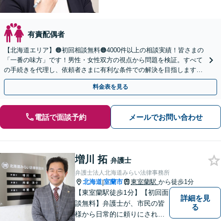
有責配偶者
【北海道エリア】🟠初回相談無料🟠4000件以上の相談実績！皆さまの
「一番の味方」です！男性・女性双方の視点から問題を検証。すべて
の手続きを代理し、依頼者さまに有利な条件での解決を目指します
【夜間相談・WEB面談可】【完全個室・秘密厳守】
料金表を見る
電話で面談予約
メールでお問い合わせ
増川 拓
弁護士
弁護士法人北海道みらい法律事務所
北海道
室蘭市
東室蘭駅
から徒歩1分
|
【東室蘭駅徒歩1分】【初回面
詳細を見
談無料】弁護士が、市民の皆
る
様から日常的に頼りにされる