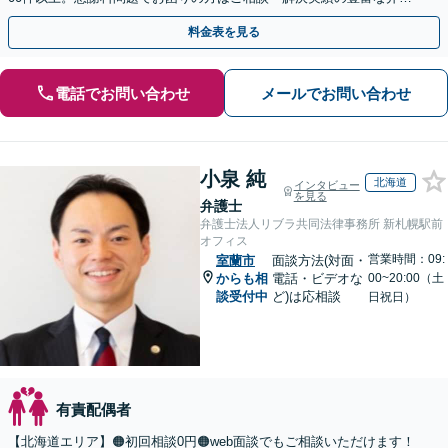
士による無料相談をご利用ください。
料金表を見る
電話でお問い合わせ
メールでお問い合わせ
小泉 純
北海道
インタビュー
を見る
弁護士
弁護士法人リブラ共同法律事務所 新札幌駅前
オフィス
営業時間：09:
室蘭市
面談方法(対面・
からも相
電話・ビデオな
00~20:00（土
談受付中
ど)は応相談
日祝日）
有責配偶者
【北海道エリア】🟠初回相談0円🟠web面談でもご相談いただけます！