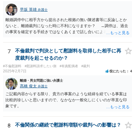
早坂 英雄
弁護士
離婚調停中に相手方から提出された根拠の無い陳述書等に反論しとか
ないと、離婚裁判になった時に不利になりますか？ →調停は、過去
の事実を確定する手続きではなくあくまで話し合いによる合意を目指
す手続きですので、反論の陳述書を出すことが必須というわけではあ
りません（口頭での説明でも十分だと思います）。但し、調停委員が
反論の陳述書を提出するように求めているときは別です。 また、反
7
不倫裁判で判決として慰謝料を取得した相手に再
論しないからと言って直ちに離婚訴訟で不利になることはないと思い
度裁判を起こせるのか？
ます（離婚訴訟では反論が必要になってくると思いますが、調停段階
#不倫慰謝料
#慰謝料請求したい側
#有責配偶者
#裁判
からこちらの言い分や手の内を知らせることに余り意味はないように
2025年2月7日
役にたった
4
思います。）。
離婚・男女問題に強い弁護士
髙橋 俊太
弁護士
ご記載内容からする限り、貴方の事案のような経緯を経ている事案は
比較的珍しいと思いますので、なかなか一般化しにくいのが率直な印
象です。
8
不倫関係の継続で慰謝料増額や裁判への影響は？