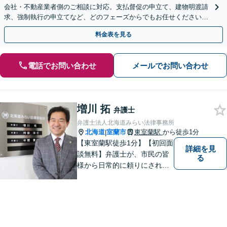
会社・不動産業者側のご相談に対応。支払督促の申立て、建物明渡請
求、強制執行の申立てなど、どのフェーズからでもお任せください。
他士業ともワンストップで対応可能【休日・夜間面談OK】
料金表を見る
電話でお問い合わせ
メールでお問い合わせ
増川 拓
弁護士
弁護士法人北海道みらい法律事務所
北海道
室蘭市
東室蘭駅
から徒歩1分
|
【東室蘭駅徒歩1分】【初回面
詳細を見
談無料】弁護士が、市民の皆
る
様から日常的に頼りにされる
存在になる社会を目指して、
日々精進してまいります。皆
様のトラブルを解決し、明る
い未来へと導きます。お気軽
にご相談ください。【駐車場