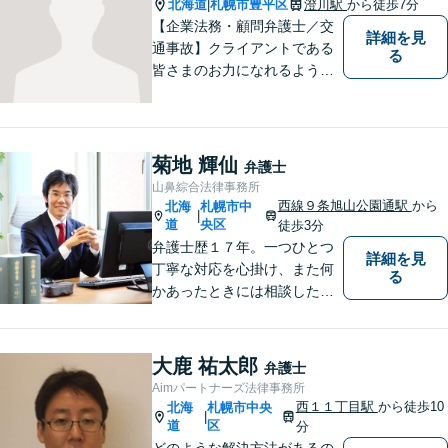
北海道
札幌市豊平区
澄川駅
から徒歩7分
|
【企業法務・顧問弁護士／交
詳細を見
通事故】クライアントである
る
皆さまのお力になれるよう全
力を尽くします。お気軽にお
相談ください。
菊地 輝仙
弁護士
山鼻綜合法律事務所
西線９条旭山公園通駅
から
北海
札幌市中
|
道
央区
徒歩3分
弁護士歴１７年。一つひとつ
詳細を見
丁寧な対応を心掛け、また何
る
かあったときには相談したい
と思っていただける関係性を
大事にしています。相続、民
事事件、中小企業の支援など
大鹿 祐太郎
弁護士
Aimパートナーズ法律事務所
西１１丁目駅
から徒歩10
北海
札幌市中央
|
道
区
分
どのような解決方法があるの