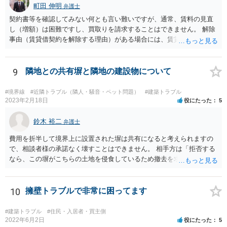
町田 伸明
弁護士
契約書等を確認してみない何とも言い難いですが、通常、賃料の見直
し（増額）は困難ですし、買取りを請求することはできません。 解除
事由（賃貸借契約を解除する理由）がある場合には、賃貸借契約を解
除して、土地建物の明け渡しを求めることも可能です。 明け渡しを求
めることができる状況であれば、事実上、賃料の見直し（増額）や買
取りの交渉をすることもあり得るでしょう。 反対に、明け渡しを求め
9
隣地との共有塀と隣地の建設物について
ることが難しいのであれば、賃料の見直し（増額）や買取りの交渉も
困難とならざるを得ないでしょう。 いずれにしても、（強制的な）明
#境界線
#近隣トラブル（隣人・騒音・ペット問題）
#建築トラブル
け渡しなどの請求もお考えなのであれば、現況や契約書等の確認が不
2023年2月18日
役にたった
5
可欠ですから、資料等一式を持参して弁護士にご相談された方がよい
かと思います。
鈴木 裕二
弁護士
費用を折半して境界上に設置された塀は共有になると考えられますの
で、相談者様の承諾なく壊すことはできません。 相手方は「拒否する
なら、この塀がこちらの土地を侵食しているため撤去を求める手続き
に移る」と述べているようですが、隣地の所有者と同意のうえ設置し
ているわけですから、相談者様の同意なく塀の撤去を求めることは法
的には難しいように思われます。 また、「隣地（相談者様）の許可」
10
擁壁トラブルで非常に困ってます
というのが何の許可を示しているのか判然としませんが、一般に、高
層建築物の建築確認を得る際は、近隣住民と協議してその建築に関し
#建築トラブル
#住民・入居者・買主側
同意を得るよう行政指導が行われておりますので、（推測になってし
2022年6月2日
役にたった
5