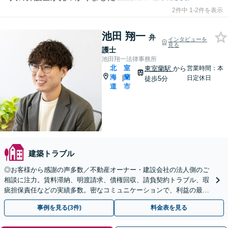
2件中 1-2件を表示
池田 翔一
弁
インタビューを
見る
護士
池田翔一法律事務所
北
室
東室蘭駅
から
営業時間：本
海
蘭
|
日定休日
徒歩5分
道
市
建築トラブル
◎お客様から感謝の声多数／不動産オーナー・建設会社の法人側のご
相談に注力。賃料滞納、明渡請求、債権回収、請負契約トラブル、瑕
疵担保責任などの実績多数。密なコミュニケーションで、利益の最大
化に尽力します【顧問契約／夜間相談可】【東室蘭駅5分】
事例を見る(3件)
料金表を見る