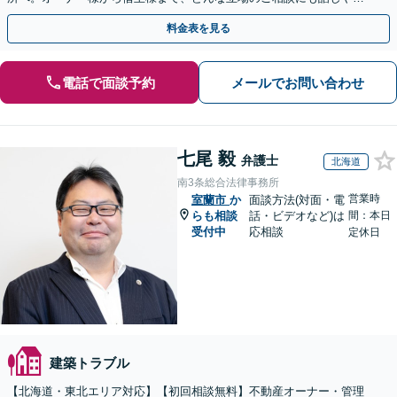
い弁護士が対応します。ＷＥＢ面談可。
料金表を見る
電話で面談予約
メールでお問い合わせ
七尾 毅
弁護士
北海道
南3条総合法律事務所
営業時
室蘭市
か
面談方法(対面・電
らも相談
話・ビデオなど)は
間：本日
受付中
応相談
定休日
建築トラブル
【北海道・東北エリア対応】【初回相談無料】不動産オーナー・管理