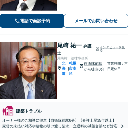
します。離婚問題／相続問題／債務整
理など幅広く対応可能。地域に根差
し、地域に信頼される事務所を目指し
電話で面談予約
メールでお問い合わせ
ます。【初回面談無料】【夜間・休日
対応可能】
尾崎 祐一
弁護
インタビューを見
る
士
尾崎祐一法律事務所
北
札幌
自衛隊前駅
営業時間：本
海
市南
|
日定休日
から徒歩8分
道
区
建築トラブル
オーナー様のご相談に得意【自衛隊前駅8分】【弁護士歴35年以上】
家賃の未払い対応や建物の明け渡し請求、立退料の減額交渉など対応