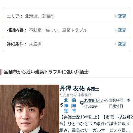
あり】
エリア
北海道、室蘭市
変更
相談内容
不動産・住まい、建築トラブル
変更
詳細条件
未選択
変更
室蘭市から近い建築トラブルに強い弁護士
丹澤 友佑
弁護士
たんざわ法律事務所
北
函
杉並町駅
から
営業時間：本
海
館
|
日定休日
徒歩2分
道
市
【弁護士歴13年以上】【市電・杉並町2
分】ひとつひとつの事件に誠実に取り
組み、最良のリーガルサービスを提供