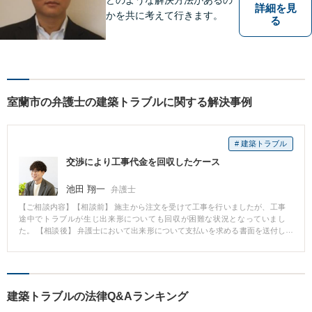
詳細を見
かを共に考えて行きます。
る
室蘭市の弁護士の建築トラブルに関する解決事例
# 建築トラブル
交渉により工事代金を回収したケース
池田 翔一
弁護士
【ご相談内容】【相談前】 施主から注文を受けて工事を行いましたが、工事
途中でトラブルが生じ出来形についても回収が困難な状況となっていまし
た。 【相談後】 弁護士において出来形について支払いを求める書面を送付し
て交渉を行った結果、無事に支払いを受けることができました。 【先生のコ
メント】 当事者間で紛争になった場合、当事者同士の話し合いでは解決が困
難となる場合があります。そのような場合、弁護士が代理人として交渉する
ことにより紛争が解決できることがあり、本件は弁護士が代理人として交渉
したことによって請負代金の回収ができたケースであったと評価できます。
建築トラブルの法律Q&Aランキング