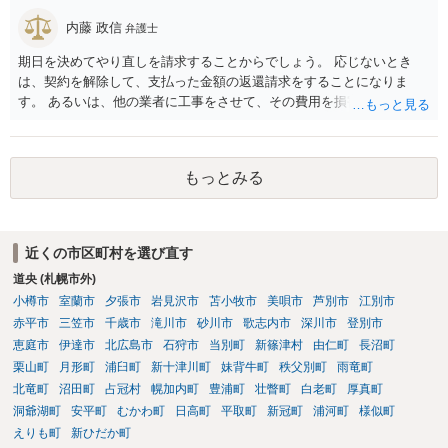
まいますが）この同意を得ている旨虚偽の申請を行い、建築許可を得
たのかもしれません。 近隣住民の同意は必須の要件ではないため、直
内藤 政信
弁護士
ちに建築確認自体が取り消されるわけではございませんが、虚偽の申
期日を決めてやり直しを請求することからでしょう。 応じないとき
請を行ったことについて申請者の責任を追及する余地はあろうかと存
は、契約を解除して、支払った金額の返還請求をすることになりま
じます。 お話をお聞きする限り、相手方のやり口は非常に強引かつ高
す。 あるいは、他の業者に工事をさせて、その費用を損害として請求
圧的で、相談者様が恐怖を感じるのは無理もないことかと思います。
することになるで しょう。
相手方の態度を見ていると、無理矢理塀を破壊して建築工事を強行す
るおそれすらあるように思われますので、相手方に、塀の取り壊しに
は応じない旨や、「隣地の許可済と話して（嘘をついて）建築許可を
もっとみる
取った」ということについて説明を求める旨を記載した通知書を送り
付けるとともに、行政にも相談するのがよろしいかと存じます。 ま
た、相談者様が弁護士に依頼することで、相手方との交渉は全て弁護
士に任せることができ、相手方と話さなければならないという精神的
近くの市区町村を選び直す
なご負担をなくすこともできます。 相手方に恐怖を感じ、ご自身で話
道央 (札幌市外)
し合いを行うことができそうにないようでしたら、一度弁護士に依頼
小樽市
室蘭市
夕張市
岩見沢市
苫小牧市
美唄市
芦別市
江別市
することをご検討いただくのがよろしいかもしれません。 ご参考にな
赤平市
三笠市
千歳市
滝川市
砂川市
歌志内市
深川市
登別市
れば幸いです。
恵庭市
伊達市
北広島市
石狩市
当別町
新篠津村
由仁町
長沼町
栗山町
月形町
浦臼町
新十津川町
妹背牛町
秩父別町
雨竜町
北竜町
沼田町
占冠村
幌加内町
豊浦町
壮瞥町
白老町
厚真町
洞爺湖町
安平町
むかわ町
日高町
平取町
新冠町
浦河町
様似町
えりも町
新ひだか町