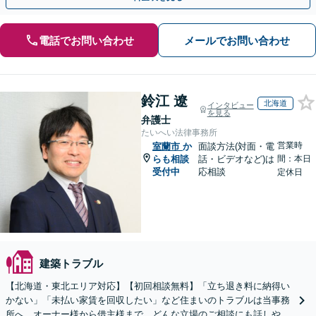
電話でお問い合わせ
メールでお問い合わせ
鈴江 遼
北海道
インタビュー
を見る
弁護士
たいへい法律事務所
営業時
室蘭市
か
面談方法(対面・電
らも相談
話・ビデオなど)は
間：本日
受付中
応相談
定休日
建築トラブル
【北海道・東北エリア対応】【初回相談無料】「立ち退き料に納得い
かない」「未払い家賃を回収したい」など住まいのトラブルは当事務
所へ。オーナー様から借主様まで、どんな立場のご相談にも話しやす