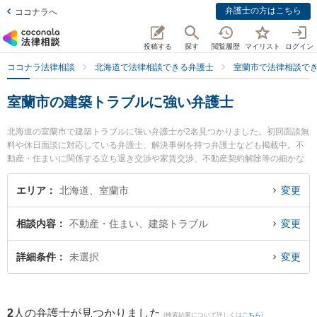
弁護士の方はこちら
ココナラへ
投稿する
探す
閲覧履歴
マイリスト
ログイン
ココナラ法律相談
北海道で法律相談できる弁護士
室蘭市で法律相談で
室蘭市の建築トラブルに強い弁護士
北海道の室蘭市で建築トラブルに強い弁護士が2名見つかりました。初回面談無
料や休日面談に対応している弁護士、解決事例を持つ弁護士なども掲載中。不
動産・住まいに関係する立ち退き交渉や家賃交渉、不動産契約解除等の細かな
分野での絞り込み検索もでき便利です。特に池田翔一法律事務所の池田 翔一弁
護士や弁護士法人北海道みらい法律事務所の増川 拓弁護士のプロフィール情報
エリア
北海道、室蘭市
変更
や弁護士費用、強みなどが注目されています。『室蘭市で土日や夜間に発生し
た建築トラブルのトラブルを今すぐに弁護士に相談したい』『建築トラブルの
相談内容
不動産・住まい、建築トラブル
変更
トラブル解決の実績豊富な近くの弁護士を検索したい』『初回相談無料で建築
トラブルを法律相談できる室蘭市内の弁護士に相談予約したい』などでお困り
の相談者さんにおすすめです。
詳細条件
未選択
変更
2
人の弁護士が見つかりました
(検索結果について詳しくは
こちら
)