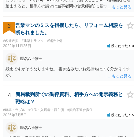
踏まえると、相手方の請求は当事者間の合意(契約)に基づかない不当な
請求と言い得るので、追加工事代金については10万円（2.5万×4人）し
か支払う意向がない旨を伝えて、減額の交渉をすべきでしょう。 相手
方の立場としても、裁判を起こす時間や労力、経済的コストその他裁
3
営業マンのミスを指摘したら、リフォーム相談を
判が終わるまでキャッシュが入ってこないことなどがネックになり得
断られました。
るでしょうから、減額に応じてくる可能性は大いにあるかと思いま
#名誉毀損
#建築トラブル
#誹謗中傷
す。
2022年11月25日
役にたった
4
匿名A
弁護士
残念ですがそうなりますね。 書き込みたいお気持ちはよく分かります
が。
4
簡易裁判所での調停資料、相手方への開示義務と
戦略は？
#建築トラブル
#住民・入居者・買主側
#契約不適合責任
2026年7月5日
役にたった
5
匿名A
弁護士