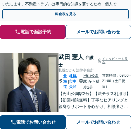
いたします。不動産トラブルは専門的な知識を要するため、個人での
解決は困難です。【初回相談無料】【完全個室】
料金表を見る
電話で面談予約
メールでお問い合わせ
武田 憲人
弁護
インタビューを見
る
士
札幌ひかり法律事務所
円山公園
営業時間：09:00~
北
札幌
21:00（土日祝
海
市中
駅
から徒
|
道
央区
日）
歩2分
【円山公園駅2分】【法テラス利用可】
【初回相談無料】丁寧なヒアリングと
親身なサポートを心がけ、相談者さま
に満足してもらえる結果を目指しま
す。離婚や労働、相続など幅広い分野
電話でお問い合わせ
メールでお問い合わせ
に対応しておりますので、ぜひご相談