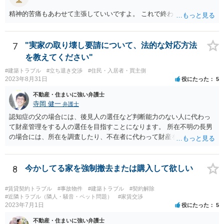
精神的苦痛もあわせて主張していいですよ。 これで終わります。
7
"実家の取り壊し要請について、法的な対応方法
を教えてください"
#建築トラブル
#立ち退き交渉
#住民・入居者・買主側
2023年8月31日
役にたった
5
不動産・住まいに強い弁護士
寺岡 健一
弁護士
認知症の父の場合には、後見人の選任など判断能力のない人に代わっ
て財産管理をする人の選任を目指すことになります。 所在不明の長男
の場合には、所在を調査したり、不在者に代わって財産を管理する人
の選任を目指すことになります。
8
今かしてる家を強制撤去または購入して欲しい
#賃貸契約トラブル
#事故物件
#建築トラブル
#契約解除
#近隣トラブル（隣人・騒音・ペット問題）
#家賃交渉
2023年7月1日
役にたった
5
不動産・住まいに強い弁護士