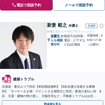
電話で面談予約
メールで面談予約
新妻 範之
弁護士
宮城県
弁護士法人リーガルプロフェッション
営業時間：0
室蘭市
か
面談方法(対面・
らも相談
電話・ビデオな
9:00~17:30
受付中
ど)は応相談
（土曜日）
建築トラブル
北海道・東北エリア対応【初回相談無料】【9名弁護士在籍する事務
所】「オーナーさま側・テナントさま側双方に対応」家賃の未払い対
応、立退・建物の明け渡し、欠陥住宅など、不動産トラブルはお任せ
ください「早期相談で損失を最小限に」
料金表を見る