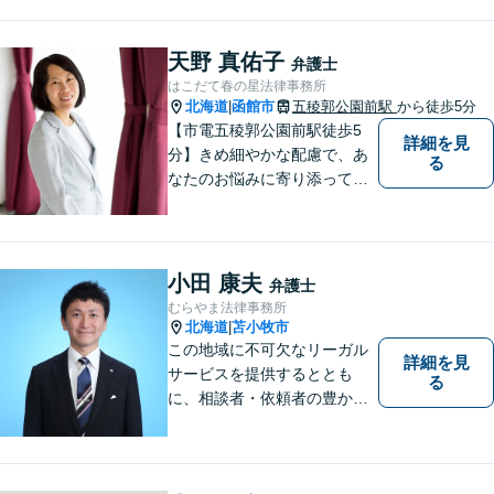
ください。【電話相談可】【休日・夜
間面談可】
天野 真佑子
弁護士
はこだて春の星法律事務所
北海道
函館市
五稜郭公園前駅
から徒歩5分
|
【市電五稜郭公園前駅徒歩5
詳細を見
分】きめ細やかな配慮で、あ
る
なたのお悩みに寄り添って対
応します。新しい人生のスタ
ートが切れるよう、法律のプ
ロとして最後までサポート。
お気軽にご相談ください。
小田 康夫
弁護士
むらやま法律事務所
北海道
苫小牧市
|
この地域に不可欠なリーガル
詳細を見
サービスを提供するととも
る
に、相談者・依頼者の豊かな
生き方・選択をサポートする
存在であり続けます。（弁護
士小田康夫）