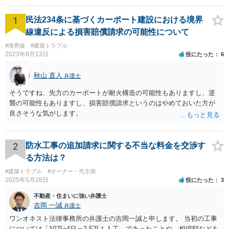
1
民法234条に基づくカーポート建設における境界
線違反による損害賠償請求の可能性について
#境界線
#建築トラブル
2023年8月13日
役にたった
6
秋山 直人
弁護士
そうですね、先方のカーポートが耐火構造の可能性もありますし、逆
襲の可能性もありますし、損害賠償請求というのはやめておいた方が
良さそうな気がします。
2
防水工事の追加請求に関する不当な料金を交渉す
る方法は？
#建築トラブル
#オーナー・売主側
2025年5月26日
役にたった
3
不動産・住まいに強い弁護士
吉岡 一誠
弁護士
ワンオネスト法律事務所の弁護士の吉岡一誠と申します。 当初の工事
については「10万÷4日＝2.5万１人工」であったことや、相場額などを