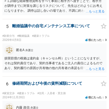
> 1.詳細な経緯整理資料をすべて事前に相手方へ渡すことで、相手方
が調停までに対策を講じるリスクについて、先生はどのようにお考え
になりますか。 調停は話し合いの場であり、不調に終われば訴訟で解
決せざるを得ません。 訴訟では「裁判所にだけ資料を見せる」などと
いう姑息な手段は使えませんし、公平かつ納得のできる解決というの
は、当事者と裁判所が同じ主張と証拠関係を踏まえた上で初めて実現
5
離婚協議中の自宅メンテナンス工事について
できるものだと考えます。 > 2.また、開示する範囲や内容の見せ方に
ついて、何か工夫できる点があればご教示いただけますでしょうか。
#財産分与
#離婚協議
#建築トラブル
弁護士によって考え方が異なるかもしれませんが、資料の一部を相手
2026年4月8日
役にたった
3
に見せないという行動は、その資料（や隠している部分）には提出者
にとって不利な事実が隠されているという推認を働かせることに繋が
匿名A
弁護士
るリスクがあります（もちろん、争点と全く無関係な部分をマスキン
損害賠償の根拠は違約金（キャンセル料）ということになりますが、
グ等することはありますが、それは手続戦略とは別の問題です）。 裁
それは契約責任であり、契約当事者であるご主人の責任によるもので
判所は公平な第三者であり、調停委員会に与える心証も考慮する必要
あり、契約履行の原因が共有物の他の共有者の承諾を得ていなかった
があります。手続を有利に進めたいのであれば、証拠の出し方より
というのは、まさしくご主人の責任ですので、全額ご主人が負担され
も、どのような反論でも対応できるように自身の主張をきちんと押さ
るべきものであり、奥さんが負担すべき債務ではありません。つまり
え、説得力のある説明と資料を用意することだと思います。 ただ、今
奥さんにメンテナンス工事契約を承諾しなければならない義務はあり
6
修繕期間および今後の賃料減額について
回提出を予定している資料がどのようなものであるのか、争点とどの
ません。 それでも請求をされましたら、個別の法律相談をされること
ような関係があるのか、なぜ調停を選択したのか等の個別事情によっ
をお薦めします。
て具体的なに採るべき手段は変わってくるため、上記はあくまで個別
#家賃交渉
#建築トラブル
#住民・入居者・買主側
2024年11月28日
役にたった
3
事情を踏まえない一般論としてご理解いただき、本件でどのように対
応すべきであるかについては弁護士へ直接相談された方がよいと思い
内藤 政信
ます。
弁護士