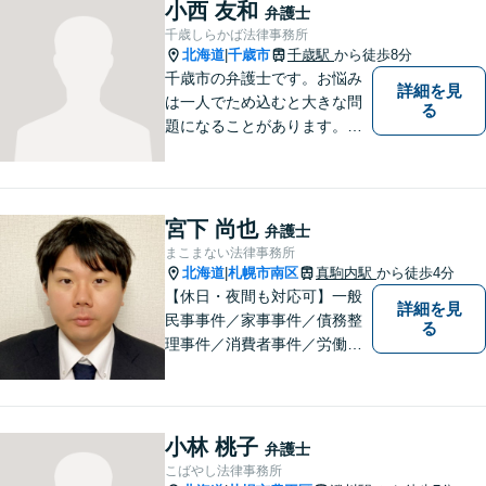
小西 友和
弁護士
千歳しらかば法律事務所
北海道
千歳市
千歳駅
から徒歩8分
|
千歳市の弁護士です。お悩み
詳細を見
は一人でため込むと大きな問
る
題になることがあります。ぜ
ひ他の人に話すようにしてく
ださい。ご相談お待ちしてお
ります。
宮下 尚也
弁護士
まこまない法律事務所
北海道
札幌市南区
真駒内駅
から徒歩4分
|
【休日・夜間も対応可】一般
詳細を見
民事事件／家事事件／債務整
る
理事件／消費者事件／労働事
件／刑事事件／会社関係など
幅広く対応いたします。費用
も丁寧にご説明。一人で悩み
を抱え込まず、まずは一度ご
小林 桃子
弁護士
相談ください！
こばやし法律事務所