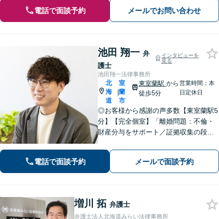
電話で面談予約
メールでお問い合わせ
池田 翔一
弁
インタビューを
見る
護士
池田翔一法律事務所
北
室
東室蘭駅
から
営業時間：本
海
蘭
|
日定休日
徒歩5分
道
市
◎お客様から感謝の声多数【東室蘭駅5
分】【完全個室】「離婚問題：不倫・
財産分与をサポート／証拠収集の段階
から将来の調停や裁判を見据えた戦略
的なアプローチ」「相続問題：幅広い
電話で面談予約
メールで面談予約
相続問題に対応できる豊富な経験」適
切な公正証書遺言を作成【行政書士資
格保有】
増川 拓
弁護士
弁護士法人北海道みらい法律事務所