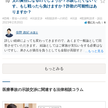
10
父の責任になるのでしょうか？示談したくないで
す、もし戦ったら負けますか？詐欺の可能性はあ
りますか？
#恐喝・脅迫への対応
#示談交渉
#高額請求への対応
#示談
#慰謝料請求・訴訟
2023年2月20日
役にたった
6
俣野 政紀
弁護士
詳しい経緯によっても変わってきますので、あくまで一般論として回
答させていただきます。 結論としてはご家族が支払いをする必要はな
いですし、弟さんが責任を負うとしても金額が高額すぎます。 仮に弟
さんが施設を中傷する発言をし、他の入所者が退所していたことが事
実だとしても責任を負うのは弟さんです。弟さんの詳しいご状況は分
かりませんが、現在お仕事をされて一人暮らしもできているというこ
もっとみる
とですから、自立施設にいたからといって責任無能力者ということに
はなりません。また、お父様が施設に入所させたことと今回の争いと
の間の相当因果関係（関連性）が不明です。 金額としても法外であ
り、弁護士がそのような見解を述べたかは疑問です。「時間もあまり
ない」として考える時間や弁護士に相談する時間を与えないことも怪
医療事故の示談交渉に関連する法律相談コラム
しいです。そもそも弟さんにそのような発言があったかも不明なた
め、弟さんの言動について証拠を開示してもらってください。もし相
手の言っている事実がなければ詐欺ですので警察にもご相談くださ