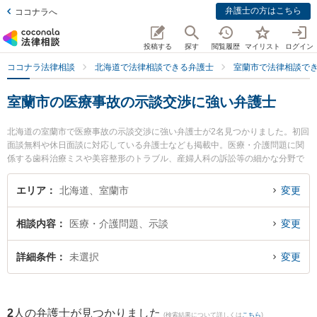
弁護士の方はこちら
ココナラへ
投稿する
探す
閲覧履歴
マイリスト
ログイン
ココナラ法律相談
北海道で法律相談できる弁護士
室蘭市で法律相談で
室蘭市の医療事故の示談交渉に強い弁護士
北海道の室蘭市で医療事故の示談交渉に強い弁護士が2名見つかりました。初回
面談無料や休日面談に対応している弁護士なども掲載中。医療・介護問題に関
係する歯科治療ミスや美容整形のトラブル、産婦人科の訴訟等の細かな分野で
の絞り込み検索もでき便利です。特に池田翔一法律事務所の池田 翔一弁護士や
弁護士法人北海道みらい法律事務所の増川 拓弁護士のプロフィール情報や弁護
エリア
北海道、室蘭市
変更
士費用、強みなどが注目されています。『室蘭市で土日や夜間に発生した医療
事故の示談交渉のトラブルを今すぐに弁護士に相談したい』『医療事故の示談
相談内容
医療・介護問題、示談
変更
交渉のトラブル解決の実績豊富な近くの弁護士を検索したい』『初回相談無料
で医療事故の示談交渉を法律相談できる室蘭市内の弁護士に相談予約したい』
などでお困りの相談者さんにおすすめです。
詳細条件
未選択
変更
2
人の弁護士が見つかりました
(検索結果について詳しくは
こちら
)