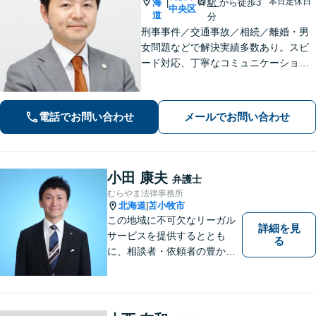
本日定休日
海
駅
から徒歩3
|
中央区
道
分
刑事事件／交通事故／相続／離婚・男
女問題などで解決実績多数あり。スピ
ード対応、丁寧なコミュニケーション
で、納得感の高い解決を目指します
【初回無料相談】【速やかな対応】
【夜間土日祝日の相談可】
電話でお問い合わせ
メールでお問い合わせ
小田 康夫
弁護士
むらやま法律事務所
北海道
苫小牧市
|
この地域に不可欠なリーガル
詳細を見
サービスを提供するととも
る
に、相談者・依頼者の豊かな
生き方・選択をサポートする
存在であり続けます。（弁護
士小田康夫）