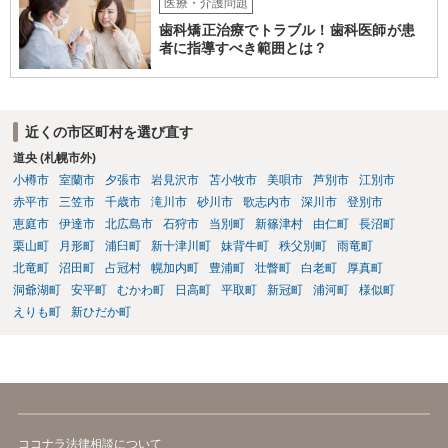
い。施設の方には、「こちらも弁護士に相談します」と告げ、支払い
医療・介護問題
はせず、弁護士にご相談されることをお勧めします。 ご参考になれば
歯科矯正治療でトラブル！歯科医師が患
幸いです。
者に指導すべき範囲とは？
近くの市区町村を選び直す
道央 (札幌市外)
小樽市
室蘭市
夕張市
岩見沢市
苫小牧市
美唄市
芦別市
江別市
赤平市
三笠市
千歳市
滝川市
砂川市
歌志内市
深川市
登別市
恵庭市
伊達市
北広島市
石狩市
当別町
新篠津村
由仁町
長沼町
栗山町
月形町
浦臼町
新十津川町
妹背牛町
秩父別町
雨竜町
北竜町
沼田町
占冠村
幌加内町
豊浦町
壮瞥町
白老町
厚真町
洞爺湖町
安平町
むかわ町
日高町
平取町
新冠町
浦河町
様似町
えりも町
新ひだか町
ココナラ法律相談について