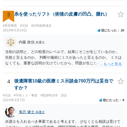
術のミスの「せいで」仕事を休まなければならなくなったこと ③ 手
術のミスの「せいで」マスクが外せなくなったこと ④ 仕事を休まな
ければならなくなった「せいで」休業損害が発生したこと ⑤ マスク
3
糸を使ったリフト（術後の皮膚の凹凸、腫れ）
を外せなくなった「せいで」経済的に評価できる精神的な損害が発生
したこと 「せいで」と強調した点が，内藤先生のご指摘なさる「相当
#美容整形
#示談
#説明義務違反
因果関係」です。 手術のミスと関係のないことまでは責任追及ができ
2019年3月24日
役にたった
20
ないということです。 手術のミスの結果，手術前と比べて見た目が著
しく悪くなってしまったとか， 手術のミスの結果，入院期間が延びて
内藤 政信
弁護士
しまったとかいう事情があれば， 追加請求が可能な余地があります。
当初の説明と、どの程度のレベルで、結果にそごが生じているのか。
ただし，手術代の返金に応じた際に「これ以上金銭の請求はしませ
失敗と言えるのか。 判断や施術にミスがあったと言えるのか。 ミスは
ん」という趣旨の合意をしてしまっていると， 上記の請求は，基本的
なくても、重要な説明が欠けていたから、問題が生じたのか。 美容整
には困難となります。
形にある程度通じてる弁護士を探せるかどうか。
4
後遺障害10級の医療ミス示談金700万円は妥当で
すか？
#示談
#手術ミス・事故
#慰謝料請求・訴訟
2023年3月7日
役にたった
9
鬼沢 健士
弁護士
弁護士を入れるべき事案であると考えます。 少なくとも相談は受けて