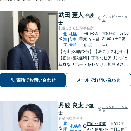
武田 憲人
弁護
インタビューを見
る
士
札幌ひかり法律事務所
円山公園
営業時間：09:00~
北
札幌
21:00（土日祝
海
市中
駅
から徒
|
道
央区
日）
歩2分
【円山公園駅2分】【法テラス利用可】
【初回相談無料】丁寧なヒアリングと
親身なサポートを心がけ、相談者さま
に満足してもらえる結果を目指しま
す。離婚や労働、相続など幅広い分野
電話でお問い合わせ
メールでお問い合わせ
に対応しておりますので、ぜひご相談
ください。【電話相談可】【休日・夜
間面談可】
丹波 良太
弁護
インタビューを見
る
士
春楡法律事務所
北
円山公園駅
営業時間：
札幌市
海
|
本日定休日
から徒歩3分