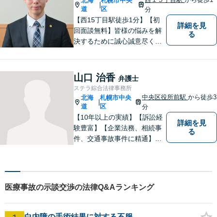
北海
札幌市中央
|
て、有利な解決を目指しま
道
区
分
す。
【西15丁目駅徒歩1分】【初
詳細を見
回面談無料】皆様の悩みを解
る
決するために誠心誠意尽くし
て参ります。相談者や依頼者
の方の心情に共感しながら、
客観的視点も忘れません。
山口 治香
弁護士
【当日／夜間／休日対応可】
ステラ綜合法律事務所
事件の見通しと費用の見込額
中央区役所前駅
から徒歩3
北海
札幌市中央
|
を正確に説明します。お気軽
道
区
分
にご相談下さい。
【10年以上の実績】【訴訟経
詳細を見
験豊富】【企業法務、相続事
る
件、交通事故事件に精通】徹
底した準備で結果につなげ
る。丁寧なコミュニケーショ
ンで、クライアントに寄り添
い、最善の解決策をご提案し
医療事故の示談交渉の法律Q&Aランキング
ます。【講演セミナー多数】
【西11丁目駅5分】【初回面
談無料】
白内障の手術結果に対する不服