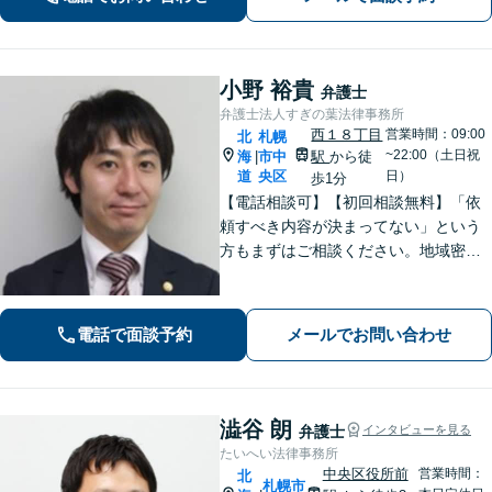
追求します【夜間・土日祝対応可】
小野 裕貴
弁護士
弁護士法人すぎの葉法律事務所
西１８丁目
営業時間：09:00
北
札幌
~22:00（土日祝
海
市中
駅
から徒
|
道
央区
日）
歩1分
【電話相談可】【初回相談無料】「依
頼すべき内容が決まってない」という
方もまずはご相談ください。地域密着
型の事務所として、相談者さま一人ひ
とりと向き合い、「迅速かつ有利」な
解決を目指します。刑事事件、離婚問
電話で面談予約
メールでお問い合わせ
題、企業法務など幅広く対応できます
澁谷 朗
弁護士
インタビューを見る
たいへい法律事務所
中央区役所前
営業時間：
北
札幌市