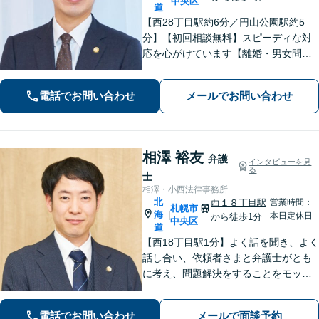
中央区
道
【西28丁目駅約6分／円山公園駅約5
分】【初回相談無料】スピーディな対
応を心がけています【離婚・男女問
題】慰謝料請求／財産分与・熟年離婚
に強い【相続】分割協議や調停の実績
電話でお問い合わせ
メールでお問い合わせ
豊富
相澤 裕友
弁護
インタビューを見
る
士
相澤・小西法律事務所
北
西１８丁目駅
営業時間：
札幌市
海
|
本日定休日
から徒歩1分
中央区
道
【西18丁目駅1分】よく話を聞き、よく
話し合い、依頼者さまと弁護士がとも
に考え、問題解決をすることをモット
ーにしています。粘り強い交渉&スピー
ディーな対応で、依頼者さまの利益を
電話でお問い合わせ
メールで面談予約