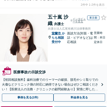
2件中 1-2件を表示
五十嵐 沙
東京都
インタビュ
ーを見る
織
弁護士
弁護士法人広尾有栖川法律事務所
営業時
室蘭市
か
面談方法(対面・電
らも相談
話・ビデオなど)は
間：本日
受付中
応相談
定休日
医療事故の示談交渉
【初回相談無料】歯科治療でのリーマーの破損、脱毛やシミ取りでの
火傷などクリニック側の対応に納得できない場合はぜひご相談くださ
い！【医療法人の法務・クリニックの顧問経験あり】実情に即したア
ドバイスで、納得のできるトラブルの解決を目指します。
事例を見る(2件)
料金表を見る