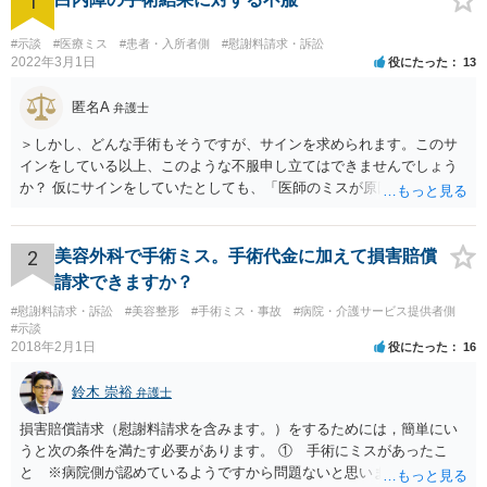
1
#示談
#医療ミス
#患者・入所者側
#慰謝料請求・訴訟
2022年3月1日
役にたった
13
匿名A
弁護士
＞しかし、どんな手術もそうですが、サインを求められます。このサ
インをしている以上、このような不服申し立てはできませんでしょう
か？ 仮にサインをしていたとしても、「医師のミスが原因で老眼がひ
どくなったといえるような場合」や「白内障の手術の合併症として老
眼が悪化することがあるにもかかわらず、全く説明されなかったよう
な場合」には、請求することは可能です。
2
美容外科で手術ミス。手術代金に加えて損害賠償
請求できますか？
#慰謝料請求・訴訟
#美容整形
#手術ミス・事故
#病院・介護サービス提供者側
#示談
2018年2月1日
役にたった
16
鈴木 崇裕
弁護士
損害賠償請求（慰謝料請求を含みます。）をするためには，簡単にい
うと次の条件を満たす必要があります。 ① 手術にミスがあったこ
と ※病院側が認めているようですから問題ないと思います。 ② 手