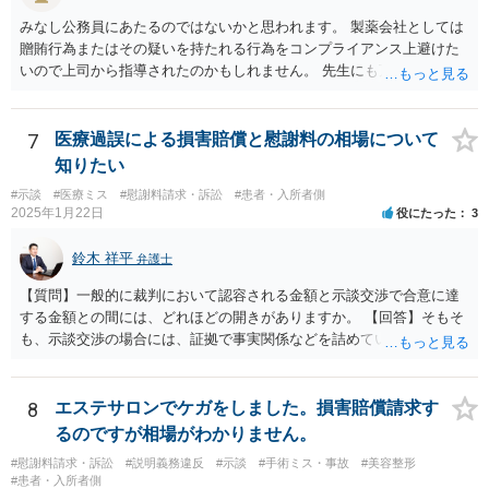
めしたいところです。
みなし公務員にあたるのではないかと思われます。 製薬会社としては
贈賄行為またはその疑いを持たれる行為をコンプライアンス上避けた
いので上司から指導されたのかもしれません。 先生にも万一迷惑をか
けることになってはいけないと。
7
医療過誤による損害賠償と慰謝料の相場について
知りたい
#示談
#医療ミス
#慰謝料請求・訴訟
#患者・入所者側
2025年1月22日
役にたった
3
鈴木 祥平
弁護士
【質問】一般的に裁判において認容される金額と示談交渉で合意に達
する金額との間には、どれほどの開きがありますか。 【回答】そもそ
も、示談交渉の場合には、証拠で事実関係などを詰めていないことが
あることから、一概には言えませんが、裁判で認められる６割～７割
程度にはなると思います。
8
エステサロンでケガをしました。損害賠償請求す
るのですが相場がわかりません。
#慰謝料請求・訴訟
#説明義務違反
#示談
#手術ミス・事故
#美容整形
#患者・入所者側