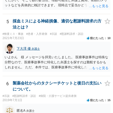
ください。 そこで額の妥当性、増額可能性と弁護士費用、依頼のメリ
ットなどを具体的に検討できます。 現時点で妥当かどうかを即断する
ことを避けた方がいいです。
5
採血ミスによる神経損傷、適切な慰謝料請求の方
法とは？
#検査ミス・事故
#患者・入所者側
#示談
#慰謝料請求・訴訟
2021年7月23日
役にたった
10
下大澤 優
弁護士
いよかん 様 メッセージを拝見いたしました。 医療事故事件は特殊な
分野なので、医療事故事件に特化した弁護士を探すのは難航するかも
しれません。 ただ、本件では、医療事故事件に特化した弁護士でなく
とも対応は可能かと思われます。 医療事故事件で最も難しいのは医師
の過失（医療ミス）の立証なのですが、本件では過失自体には争いが
ないため、損害額の立証が主なポイントになります。 損害額に立証に
6
製薬会社からのタクシーチケットと後日の支払い
関しては、交通事故事件と同様の発想で考えればよいので、対応でき
について。
る弁護士は多いと思います。 今後の交渉については、ご自身で対応さ
#示談
#慰謝料請求・訴訟
#病院・介護サービス提供者側
れることも可能ではありますが、相手方保険会社は容易に増額に応じ
2019年7月1日
役にたった
15
ない（多少の増額はあり得るとしても、裁判基準での和解は難しい）
と思われます。 弁護士が介入することにより提示額が大きく変わるこ
匿名A
弁護士
とは多々あるため、可能であれば弁護士に依頼した上での交渉をお勧