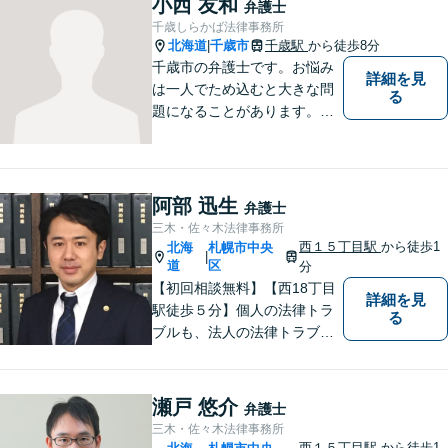
小西 友和
弁護士
千歳しらかば法律事務所
北海道
千歳市
千歳駅
から徒歩8分
|
千歳市の弁護士です。お悩み
詳細を見
は一人でため込むと大きな問
る
題になることがあります。ぜ
ひ他の人に話すようにしてく
ださい。ご相談お待ちしてお
ります。
阿部 迅生
弁護士
三木・佐々木法律事務所
西１５丁目駅
から徒歩1
北海
札幌市中央
|
道
区
分
【初回相談無料】【西18丁目
詳細を見
駅徒歩５分】個人の法律トラ
る
ブルも、法人の法律トラブル
も、幅広く対応可能です。
【公認会計士／司法書士など
各士業と連携】【医師、建築
瀬戸 悠介
弁護士
士など各専門家と連携】さま
三木・佐々木法律事務所
ざまなネットワークを駆使し
西１５丁目駅
から徒歩1