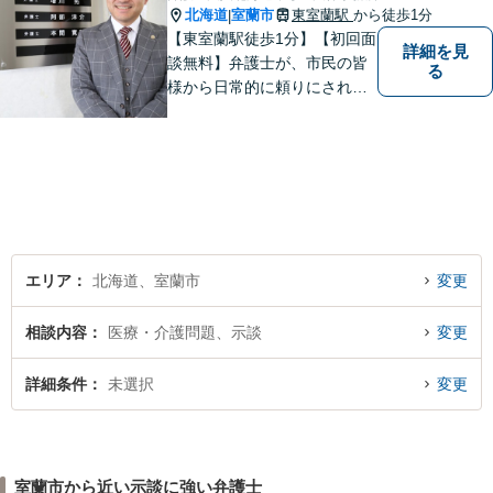
北海道
室蘭市
東室蘭駅
から徒歩1分
|
【東室蘭駅徒歩1分】【初回面
詳細を見
談無料】弁護士が、市民の皆
る
様から日常的に頼りにされる
存在になる社会を目指して、
日々精進してまいります。皆
様のトラブルを解決し、明る
い未来へと導きます。お気軽
にご相談ください。【駐車場
あり】
エリア
北海道、室蘭市
変更
相談内容
医療・介護問題、示談
変更
詳細条件
未選択
変更
室蘭市から近い示談に強い弁護士