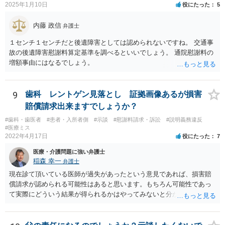
2025年1月10日
役にたった
5
内藤 政信
弁護士
１センチ１センチだと後遺障害としては認められないですね。 交通事
故の後遺障害慰謝料算定基準を調べるといいでしょう。 通院慰謝料の
増額事由にはなるでしょう。
9
歯科 レントゲン見落とし 証拠画像あるが損害
賠償請求出来ますでしょうか？
#歯科・歯医者
#患者・入所者側
#示談
#慰謝料請求・訴訟
#説明義務違反
#医療ミス
2022年4月17日
役にたった
7
医療・介護問題に強い弁護士
稲森 幸一
弁護士
現在診て頂いている医師が過失があったという意見であれば、損害賠
償請求が認められる可能性はあると思います。もちろん可能性であっ
て実際にどういう結果が得られるかはやってみないと分かりません
が。 損害としては、その過失によって生じた症状の治療にかかった治
療費や精神的苦痛を受けた分の慰謝料や仕事に影響があれば休業損害
などが考えられます。 頑張ってください。