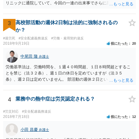
リニックに通院していて、今回の一連の出来事でさらに悪化した事実
を医師の診断書で証拠として提出しても慰謝料は変わらないですか？
万が一、慰謝料請求が認められるにしても金額としては微々たるもの
かと思いますが、依頼する弁護士に詳細を説明したうえで指示を仰い
3
高校部活動の週休2日制は法的に強制されるの
だ方がいいかと思います。
か？
#過労死
#安全配慮義務違反
#労働・雇用契約違反
2018年9月19日
役にたった
20
中尾田 隆
弁護士
労働基準法は、労働時間を、１週４０時間超、１日８時間超とするこ
とを禁じ（法３２条）、週１日の休日を定めていますが（法３５
条）、週２日は定めていません。 部活動の週休２日というのは、スポ
ーツ庁の指針のことと思われますが、法的拘束力はありません。つま
り週休2日とするか、しないか、もっと別の制度とするかは、各教育委
員会や学校の判断に委ねられています。 したがって、生徒の保護者会
4
業務中の熱中症は労災認定される？
と、学校とで、生徒の健全育成のためにスポーツ庁の指針を遵守して
もらいたいなどと、交渉してもらうことが良いと考えられます。 もち
#労災対応
#安全配慮義務違反
ろん、保護者の間でも、週休2日制を認める意見と、反対の意見と対立
2018年7月18日
役にたった
12
することは予想されますが、そういったことも含めて話し合いをする
ことが必要と思われます。
小田 昌慶
弁護士