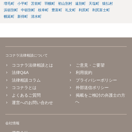
全体の交渉戦略や和解金の相場などを含めて事前に相談し、サポート
増毛町
小平町
苫前町
羽幌町
初山別村
遠別町
天塩町
猿払村
してもらうことが望ましいです。書面が完成した段階で一度でも相談
浜頓別町
中頓別町
枝幸町
豊富町
礼文町
利尻町
利尻富士町
を入れておけば、審判期日に向けた心構えや調整の方向性も明確にな
幌延町
新得町
清水町
ります。 労働審判はスピード勝負です。孤立せず、知識と経験のある
助言者を巻き込みながら進めることが、納得できる結果を得るための
鍵となります。
ココナラ法律相談について
ココナラ法律相談とは
ご意見・ご要望
法律Q&A
利用規約
法律相談コラム
プライバシーポリシー
ココナラとは
外部送信ポリシー
よくあるご質問
掲載をご検討の弁護士の方
へ
運営へのお問い合わせ
会社情報