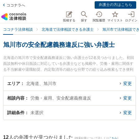
弁護士の方はこちら
ココナラへ
投稿する
探す
閲覧履歴
マイリスト
ログイン
ココナラ法律相談
北海道で法律相談できる弁護士
旭川市で法律相談で
旭川市の安全配慮義務違反に強い弁護士
北海道の旭川市で安全配慮義務違反に強い弁護士が12名見つかりました。初回
面談無料や休日面談に対応している弁護士なども掲載中。労働・雇用に関係す
る不当解雇や退職勧奨、内定取消等の細かな分野での絞り込み検索もでき便利
です。特に旭川つばさ法律事務所の佐藤 達哉弁護士やラフター法律事務所の小
田桐 誠弁護士、あさひかわ法律事務所の東 明香弁護士のプロフィール情報や弁
エリア
北海道、旭川市
変更
護士費用、強みなどが注目されています。『旭川市で土日や夜間に発生した安
全配慮義務違反のトラブルを今すぐに弁護士に相談したい』『安全配慮義務違
相談内容
労働・雇用、安全配慮義務違反
変更
反のトラブル解決の実績豊富な近くの弁護士を検索したい』『初回相談無料で
安全配慮義務違反を法律相談できる旭川市内の弁護士に相談予約したい』など
でお困りの相談者さんにおすすめです。
詳細条件
未選択
変更
12
人の弁護士が見つかりました
(検索結果について詳しくは
こちら
)