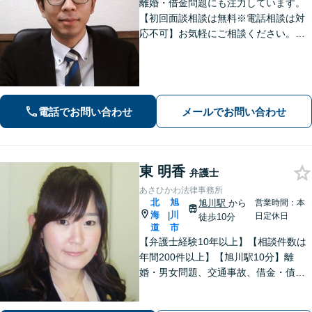
離婚・借金問題にも注力しています。
【初回面談相談は無料※電話相談は対
応不可】お気軽にご相談ください。解
決策を提供できるように尽力いたしま
す。
電話でお問い合わせ
メールでお問い合わせ
東 明香
弁護士
あさひかわ法律事務所
北
旭
旭川駅
から
営業時間：本
海
川
|
日定休日
徒歩10分
道
市
【弁護士経験10年以上】【相談件数は
年間200件以上】【旭川駅10分】離
婚・男女問題、交通事故、借金・債務
整理など幅広く対応します。大切にし
ていることは相談者の方のお話をじっ