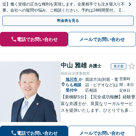
従】働く皆様の正当な権利を実現します。企業相手でも泣き寝入り不
要。会社への疑問や悩み、ご相談ください。予約は24時間受付。【初
回面談無料】【夜間・休日対応可】
料金表を見る
電話でお問い合わせ
メールでお問い合わせ
中山 雅雄
弁護士
東京都
裕綜合法律事務所
営業時
旭川市
か
面談方法(対面・電
らも相談
話・ビデオなど)は
間：本日
受付中
応相談
定休日
【新橋駅5分】【完全成功報酬】経験豊
富な弁護士が、良質なリーガルサービ
スを提供いたします。ひとりでも多く
の方が笑顔で未来を歩めるよう、丁寧
にアドバイス・サポートをいたしま
す。お困りの際は、ぜひご相談くださ
電話でお問い合わせ
メールでお問い合わせ