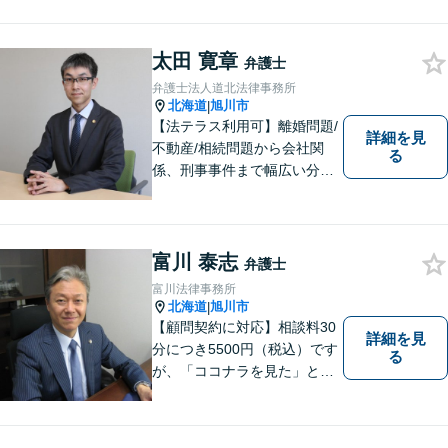
します！どんなに小さなお悩
みでも気軽にご相談いただけ
る「信頼できる弁護士」を目
太田 寛章
弁護士
指しています。【夜間や休日
弁護士法人道北法律事務所
相談も対応可能】【旭川市の
北海道
旭川市
|
総合法律事務所】
【法テラス利用可】離婚問題/
詳細を見
不動産/相続問題から会社関
る
係、刑事事件まで幅広い分野
に対応いたします。法律問題
の悩みを抱える方々にとっ
て、身近な相談相手となるこ
とを目指しております。お困
富川 泰志
弁護士
りの際は、お気軽にご相談く
富川法律事務所
ださい。
北海道
旭川市
|
【顧問契約に対応】相談料30
詳細を見
分につき5500円（税込）です
る
が、「ココナラを見た」とお
伝えいただければ初回に限り3
0分まで無料で相談を延長しま
す。