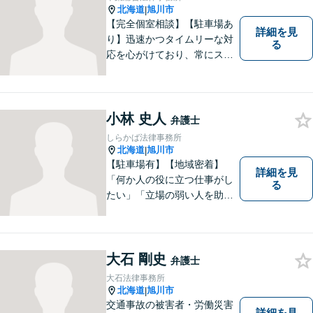
ご相談ください。【バリアフ
北海道
旭川市
|
リー】
【完全個室相談】【駐車場あ
詳細を見
り】迅速かつタイムリーな対
る
応を心がけており、常にスム
ーズなコミュニケーションを
実現しています。 「弁護士に
依頼するほどではないかも」
と感じる方も、まずはお気軽
小林 史人
弁護士
にご連絡いただければと思い
しらかば法律事務所
ます。
北海道
旭川市
|
【駐車場有】【地域密着】
詳細を見
「何か人の役に立つ仕事がし
る
たい」「立場の弱い人を助け
たい」という思いがあり、弁
護士を志しました。北海道な
らではの基準や慣習を理解し
た、法的サービスの提供を行
大石 剛史
弁護士
います。お気軽にご相談くだ
大石法律事務所
さい。
北海道
旭川市
|
交通事故の被害者・労働災害
詳細を見