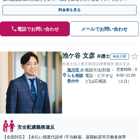
士にご相談ください。【電話相談可】【休日・夜間面談可】
料金表を見る
電話でお問い合わせ
メールでお問い合わせ
池ケ谷 文彦
弁護士
神奈川県
弁護士法人東京新宿法律事務所 横浜支店
営業時間：0
旭川市
か
面談方法(対面・
らも相談
電話・ビデオな
9:00~21:00
受付中
ど)は応相談
（土日）
安全配慮義務違反
【全国対応】【未払い残業代請求 /不当解雇、退職勧奨等労働者側専