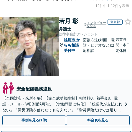
12件中 1-12件を表示
若月 彰
東京都
インタビュー
を見る
弁護士
法律事務所クレシェンド
営業時
旭川市
か
面談方法(対面・電
らも相談
話・ビデオなど)は
間：本日
受付中
応相談
定休日
安全配慮義務違反
【全国対応・来所不要】【完全成功報酬制】相談料0、着手金0。電
話・メール・WEB相談可能。【労働問題に特化】「残業代が支払われ
ない」「労災保険を使わせてもらえない」「労災保険だけでは足りな
い。損害賠償請求したい」など労働問題はお任せを。
事例を見る(1件)
料金表を見る