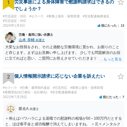
1
労災事故による身体障害で慰謝料請求はできるの
でしょうか？
#労災認定・対応
#セクハラ
#業務上過失・損害賠償
#安全配慮義務違反
#労災認定・対応
2024年1月4日
役にたった
13
労働・雇用に強い弁護士
山本 恭輔
弁護士
大変なお怪我をされ、その上過酷な労働環境に置かれ、お困りのこと
と存じます。まずはお見舞い申し上げます。 少しでも問題解決のお役
に立てればと思い、ご質問にお答えさせていただきます。 ご相談者の
具体的な会社内での立場や入手可能な証拠資料にもよりますが、お怪
我に関しては労災保険からの給付や会社からの損害賠償が、過重労働
に関しては未払残業代の支払が受けられる可能性がある事案とお見受
2
個人情報開示請求に応じない企業を訴えたい
けします。 請求が認められる可能性や採るべき手続を検討するには、
様々な事情のヒアリングや証拠資料の検討が必要になるため、今後の
#セクハラ
#労働・雇用契約違反
#労災対応
#業務上過失・損害賠償
方針の検討も含め、一度面談にて法律相談をされることをおすすめし
#退職理由(自己都合・会社都合)
#安全配慮義務違反
2022年7月29日
役にたった
7
ます。
匿名A
弁護士
＞例えばパワハラによる退職での慰謝料の相場が50～100万円だとする
と、ほぼ着手金と成功報酬で消えてしまいますね。 ＞元々メンタルク