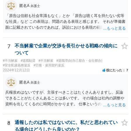
匿名A
弁護士
「原告は信頼も社会常識もなく」とか 「原告は聴く耳を持たない劣等
な社員」など この表現は、問題のある表現と感じます。 それが準備書
面に記載されているのであれば、訴訟における表現の範囲を超えてい
ると感じます。
7
不当解雇で企業が交渉を長引かせる戦略の傾向に
ついて
#不当解雇
#退職勧奨
#不当解雇
#退職理由(自己都合・会社都合)
#安全配慮義務違反
#労働・雇用契約違反
2024年12月12日
役にたった
7
匿名A
弁護士
兵糧攻めはないですが、主張すべきことはたくさんありますし、反論
できることがたくさんあることは多いです。 その場合は社内の調整や
資料を出してくるのに時間がかかります。 仕事というのは平日の多く
の時間を占めますし、会社は報告書や通話記録や日報など多くの証拠
をもっていますので。
8
通報したのは私ではないのに、私だと思われてい
る場合はどうしたら良いのか？