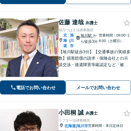
い。【弁護士歴20年以上】
佐藤 達哉
弁護士
旭川つばさ法律事務所
北
旭
旭川駅
か
営業時間：09:00~1
海
川
|
8:00（土曜日）
ら徒歩3分
道
市
【旭川駅徒歩3分】【交通事故の実績多
数】損害賠償の請求・保険会社との示
談交渉・後遺障害等級認定など「被害
者専門の弁護士」として完全成功報酬
で承ります！／人身事故・死亡事故な
ど、事故に遭われたらまずご相談を
電話でお問い合わせ
メールでお問い合わせ
【初回相談無料】【ビデオ面談可】
小田桐 誠
弁護士
ラフター法律事務所
北海道
旭川市
営業時間：本日定休日
|