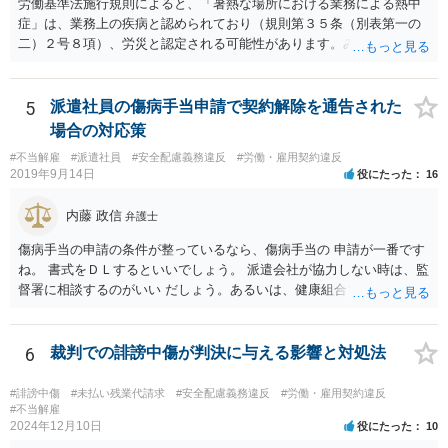
労働基準法施行規則によると、「暑熱な場所における業務による熱中
症」は、業務上の疾病と認められており（規則第３５条（別表第一の
二）２号８項）、労災と認定される可能性があります。みんな同条件
なので労災とは認定されないということはありません。 具体的な要件
としては、①仕事をしている時間・場所に熱中症を引き起こす明確な
原因が存在していること、②その原因により熱中症に至ったという因
5
派遣社員の傷病手当申請で契約解除を通告された
果関係があること、③仕事に関係しない他の原因により発症したもの
場合の対応策
ではないことが認められれば、労災として認定されるため、業務によ
#不当解雇
#派遣社員
#安全配慮義務違反
#労働・雇用契約違反
る移動中に意識が朦朧とし倒れ、熱中症と診断されたのであれば労災
2019年9月14日
役にたった
16
認定される可能性は充分にあります。 会社には安全配慮義務があるに
もかかわらず、就業規則によってスーツが義務付けられたり、1日10件
内藤 政信
弁護士
の外回り件数のノルマ、経費削減のためのタクシー禁止など規則があ
るのであれば、会社の安全配慮義務違反が認められる可能性がありま
傷病手当の申請の条件が整っているなら、傷病手当の 申請が一番です
す。 したがって、会社へ入院治療費や休業損害、慰謝料等を請求でき
ね。 書式をＤＬするといいでしょう。 派遣会社が協力しない時は、監
る可能性はあるので、具体的な内容を一度弁護士に相談するのが良い
督署に相談するのがいい だしょう。あるいは、健康組合ですね。
と思われます。
6
裁判での誹謗中傷が判決に与える影響と対処法
#誹謗中傷
#未払い残業代請求
#安全配慮義務違反
#労働・雇用契約違反
#不当解雇
2024年12月10日
役にたった
10