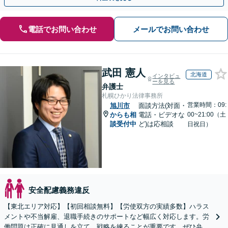
電話でお問い合わせ
メールでお問い合わせ
武田 憲人
北海道
インタビュ
ーを見る
弁護士
札幌ひかり法律事務所
営業時間：09:
旭川市
面談方法(対面・
からも相
電話・ビデオな
00~21:00（土
談受付中
ど)は応相談
日祝日）
安全配慮義務違反
【東北エリア対応】【初回相談無料】【労使双方の実績多数】ハラス
メントや不当解雇、退職手続きのサポートなど幅広く対応します。労
働問題は正確に見通しを立て、戦略を練ることが重要です。ぜひ弁護