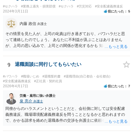
#セクハラ
#業務上過失・損害賠償
#セクハラ
#労災対応
#安全配慮義務違反
2024年3月11日
役にたった
5
内藤 政信
弁護士
その情景を見た人が、上司の叱責は行き過ぎており、パワハラだと思
って連絡したのでしょう。 あなたに不利益が及ぶことはありません
が、上司の思い込みで、上司との関係が悪化するかも 知れませんね。
9
退職面談に同行してもらいたい
#パワハラ
#職場いじめ
#退職誓約書
#退職理由(自己都合・会社都合)
#安全配慮義務違反
#正社員・契約社員
2026年4月17日
役にたった
7
労働・雇用に強い弁護士
泉 亮介
弁護士
同僚からのハラスメントということだと、会社側に対しては安全配慮
義務違反、職場環境配慮義務違反を問うこととなるかと思われますの
で、かかる請求を絡めた退職条件の交渉を弁護士に依頼をされた方が
良いかと思われます。 その場合、ご自身が会社側と話をする必要はな
くなり全て弁護士が窓口となるため精神的な負担も軽くなるでしょ