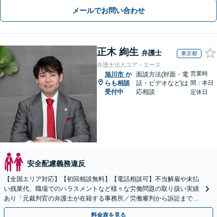
メールでお問い合わせ
正木 絢生
弁護士
東京都
弁護士法人ユア・エース
営業時
旭川市
か
面談方法(対面・電
らも相談
話・ビデオなど)は
間：本日
受付中
応相談
定休日
安全配慮義務違反
【全国エリア対応】【初回相談無料】【電話相談可】不当解雇や未払
い残業代、職場でのハラスメントなど様々な労働問題の取り扱い実績
あり「元裁判官の弁護士が在籍する事務所／労働審判から訴訟まで、
裁判官経験を活かした最適な戦略を立案」
料金表を見る