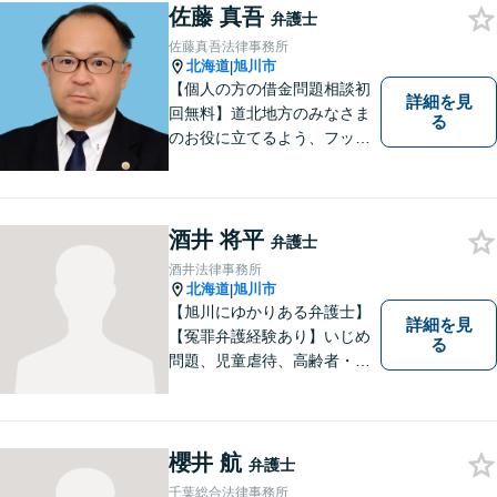
佐藤 真吾
弁護士
佐藤真吾法律事務所
北海道
旭川市
|
【個人の方の借金問題相談初
詳細を見
回無料】道北地方のみなさま
る
のお役に立てるよう、フット
ワークの軽い弁護士としてが
んばってまいります。
酒井 将平
弁護士
酒井法律事務所
北海道
旭川市
|
【旭川にゆかりある弁護士】
詳細を見
【冤罪弁護経験あり】いじめ
る
問題、児童虐待、高齢者・障
害者の権利擁護など、近年増
加する社会問題に積極的に取
り組んでいます。時間外・土
日祝もメール受付中です。お
櫻井 航
弁護士
困りごとがあれば、お気軽に
千葉総合法律事務所