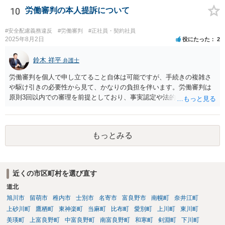
う。
10
労働審判の本人提訴について
#安全配慮義務違反
#労働審判
#正社員・契約社員
2025年8月2日
役にたった
2
鈴木 祥平
弁護士
労働審判を個人で申し立てること自体は可能ですが、手続きの複雑さ
や駆け引きの必要性から見て、かなりの負担を伴います。労働審判は
原則3回以内での審理を前提としており、事実認定や法的評価に加え
て、相場観に基づいた和解の落とし所をどこに設定するかという戦略
的判断が求められます。 申立書や証拠説明書を丁寧に作成されたこと
は評価されるべきですが、書面の出来だけで結果が決まるわけではあ
もっとみる
りません。審判委員会は、書面よりも実際のやり取りや和解に向けた
姿勢を重視します。したがって、書面のチェックだけを第三者に依頼
しても、あくまで一部の準備にすぎず、実質的な成果にはつながりに
くい可能性があります。 また、仮に審判が出たとしても、相手方が異
近くの市区町村を選び直す
議を申し立てれば通常訴訟に移行します。その場合は、改めて訴訟の
道北
主張立証をしなければならず、事実上ゼロからの再スタートとなりま
す。したがって、労働審判の場で和解を成立させることが最も現実的
旭川市
留萌市
稚内市
士別市
名寄市
富良野市
南幌町
奈井江町
かつ負担の少ない解決方法です。 本人申立てであっても、できれば労
上砂川町
鷹栖町
東神楽町
当麻町
比布町
愛別町
上川町
東川町
働法に詳しい弁護士や労働問題に精通した支援者に、書面だけでなく
美瑛町
上富良野町
中富良野町
南富良野町
和寒町
剣淵町
下川町