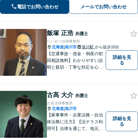
くりお伺いすること。お気軽にご相談
電話でお問い合わせ
メールでお問い合わせ
ください【初回40分無料相談】
飯塚 正浩
弁護士
たいせつ法律事務所
北海道
旭川市
旭川駅
から徒歩10分
|
【交通事故・借金・倒産の初
詳細を見
回相談無料】わかりやすい説
る
明と親切・丁寧な対応を心が
けています。 旭川市内をはじ
め、道北地域の皆様のご相談
を承ります。個人・法人問わ
古髙 大介
ず初めての方でもお気軽にご
弁護士
相談ください。【弁護士歴２
古高法律事務所
０年】
北海道
旭川市
|
【家事事件・企業法務・自治
詳細を見
体法務に注力】【法テラス利
る
用可】法律を通じて、地元の
皆さまを全力でサポートいた