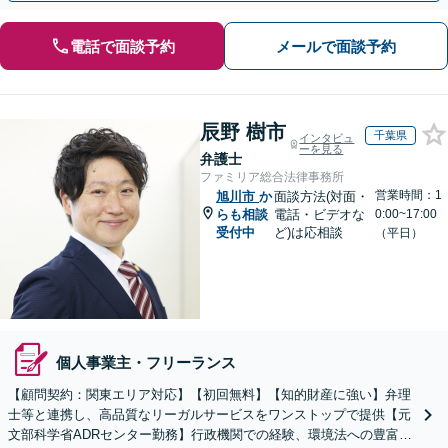
電話で面談予約
メールで面談予約
辰野 樹市
千葉県
インタビュ
ーを見る
弁護士
ファミリア総合法律事務所
営業時間：1
旭川市
か
面談方法(対面・
らも相談
電話・ビデオな
0:00~17:00
受付中
ど)は応相談
（平日）
個人事業主・フリーランス
【顧問契約：関東エリア対応】【初回無料】【知的財産に強い】弁理
士等と連携し、高品質なリーガルサービスをワンストップで提供【元
文部科学省ADRセンター勤務】行政機関での経験、環境法への豊富な