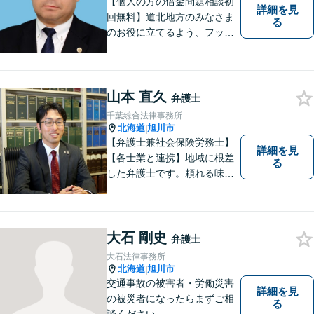
【個人の方の借金問題相談初
詳細を見
回無料】道北地方のみなさま
る
のお役に立てるよう、フット
ワークの軽い弁護士としてが
んばってまいります。
山本 直久
弁護士
千葉総合法律事務所
北海道
旭川市
|
【弁護士兼社会保険労務士】
詳細を見
【各士業と連携】地域に根差
る
した弁護士です。頼れる味方
となり、熱意をもって弁護い
たします。【開設40年以上の
事務所】地域に密着した事務
所運営を継続し、100社以上
大石 剛史
弁護士
の企業様の顧問実績。交通事
大石法律事務所
故／相続などにも対応。
北海道
旭川市
|
交通事故の被害者・労働災害
詳細を見
の被災者になったらまずご相
る