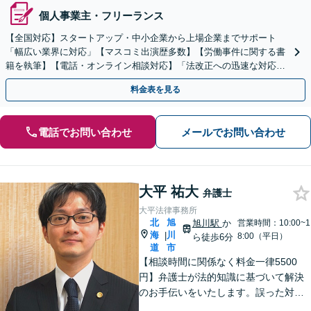
個人事業主・フリーランス
【全国対応】スタートアップ・中小企業から上場企業までサポート
「幅広い業界に対応」【マスコミ出演歴多数】【労働事件に関する書
籍を執筆】【電話・オンライン相談対応】「法改正への迅速な対応」
「労務環境の整備でトラブルを未然に防ぐ」
料金表を見る
電話でお問い合わせ
メールでお問い合わせ
大平 祐大
弁護士
大平法律事務所
北
旭
旭川駅
か
営業時間：10:00~1
海
川
|
8:00（平日）
ら徒歩6分
道
市
【相談時間に関係なく料金一律5500
円】弁護士が法的知識に基づいて解決
のお手伝いをいたします。誤った対応
をしてしまう前にご相談ください。離