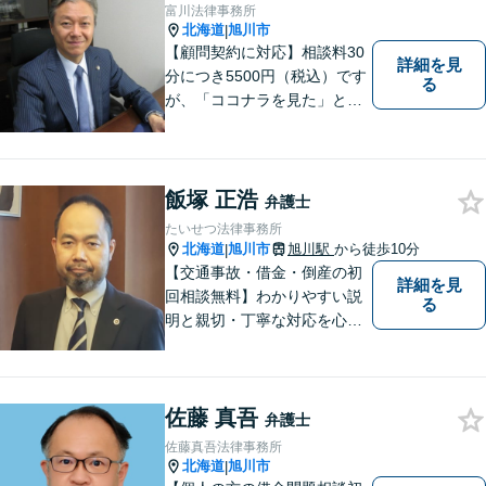
指しています。【夜間や休日
富川法律事務所
相談も対応可能】【旭川市の
北海道
旭川市
|
総合法律事務所】
【顧問契約に対応】相談料30
詳細を見
分につき5500円（税込）です
る
が、「ココナラを見た」とお
伝えいただければ初回に限り3
0分まで無料で相談を延長しま
す。
飯塚 正浩
弁護士
たいせつ法律事務所
北海道
旭川市
旭川駅
から徒歩10分
|
【交通事故・借金・倒産の初
詳細を見
回相談無料】わかりやすい説
る
明と親切・丁寧な対応を心が
けています。 旭川市内をはじ
め、道北地域の皆様のご相談
を承ります。個人・法人問わ
佐藤 真吾
ず初めての方でもお気軽にご
弁護士
相談ください。【弁護士歴２
佐藤真吾法律事務所
０年】
北海道
旭川市
|