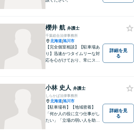
談ください。
櫻井 航
弁護士
千葉総合法律事務所
北海道
旭川市
|
【完全個室相談】【駐車場あ
詳細を見
り】迅速かつタイムリーな対
る
応を心がけており、常にスム
ーズなコミュニケーションを
実現しています。 「弁護士に
依頼するほどではないかも」
と感じる方も、まずはお気軽
小林 史人
弁護士
にご連絡いただければと思い
しらかば法律事務所
ます。
北海道
旭川市
|
【駐車場有】【地域密着】
詳細を見
「何か人の役に立つ仕事がし
る
たい」「立場の弱い人を助け
たい」という思いがあり、弁
護士を志しました。北海道な