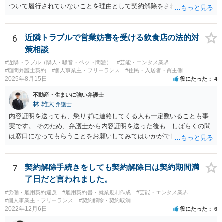
ついて履行されていないことを理由として契約解除をされた。そこ
で、既に開発を完了したものについての請負代金を請求できるか、と
いうご質問であると理解しました。 まず、「物理的にできない開発で
一方的に契約不履行のように伝えられ」とのことですが、「物理的に
6
近隣トラブルで営業妨害を受ける飲食店の法的対
できない」と真に言えるのかどうか、なぜ「物理的にできない開発」
策相談
を請け負うことになったのかが問題です。 もし、「物理的にできな
#近隣トラブル（隣人・騒音・ペット問題）
#芸能・エンタメ業界
い」という意味が、単に「契約に記載された納期では間に合わない」
#顧問弁護士契約
#個人事業主・フリーランス
#住民・入居者・買主側
ということであれば、それは単純に履行遅滞を理由とする債務不履行
2025年8月15日
役にたった
4
ですから、契約解除は有効です。 「物理的にできない」が、そもそも
不動産・住まいに強い弁護士
そのような開発は理論的に不可能（例えば、タイムマシンを作るとい
林 雄大
弁護士
う契約等）であれば、契約自体が無効になる可能性があります。 いず
れの場合であっても、結局は、上記の「物理的にできない」部分を除
内容証明を送っても、懲りずに連絡してくる人も一定数いることも事
いた部分は開発完了しているということですから、その部分に相当す
実です。 そのため、弁護士から内容証明を送った後も、しばらくの間
る請負代金は請求できる可能性があります。 ただし、当該開発完了部
は窓口になってもらうことをお願いしてみてはいかがでしょうか。 そ
分だけでどれくらいの価値があるのか、が問題になります。 一般論は
うすれば、もしその方から不当な要求を受けることがあっても、「窓
以上で、より個別的なお話は、詳しい契約内容や開発内容を知る必要
口（弁護士に）言ってください」とだけお伝えし、それ以外には一切
がありますので、正式に弁護士に相談することも検討された方がよい
応じないという姿勢をとることができるため、スタッフの方の負担軽
7
契約解除手続きをしても契約解除日は契約期間満
と思います。
減を図れると思います。 大変な状況かと思いますが、ご参考になりま
了日だと言われました。
したら幸いです。
#労働・雇用契約違反
#雇用契約書・就業規則作成
#芸能・エンタメ業界
#個人事業主・フリーランス
#契約解除・契約取消
2022年12月6日
役にたった
6