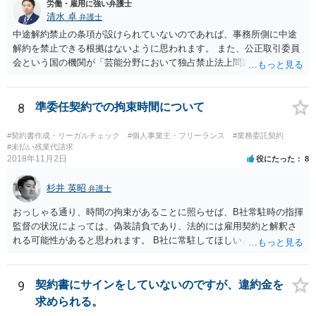
労働・雇用に強い弁護士
清水 卓
弁護士
中途解約禁止の条項が設けられていないのであれば、事務所側に中途
解約を禁止できる根拠はないように思われます。 また、公正取引委員
会という国の機関が「芸能分野において独占禁止法上問題となり得る
行為の想定例」として、「所属事務所が，契約終了後は⼀定期間芸能
活動を⾏えない旨の義務を課し，⼜は移籍・独⽴した場合には芸能活
動を妨害する旨⽰唆して，移籍・独⽴を諦めさせること（優越的地位
8
準委任契約での拘束時間について
の濫⽤等）を例示しています。 ライバー事務所にも同様のことが言え
る可能性があり、あなたのケースでも、独占禁止法上問題となり得ま
#契約書作成・リーガルチェック
#個人事業主・フリーランス
#業務委託契約
す。 ただし、「※これら⾏為が実際に独占禁⽌法違反となるかどうか
#未払い残業代請求
2018年11月2日
役にたった
8
は，具体的態様に照らして個別に判断されることとなる。例えば，優
越的地位の濫⽤に関して，不当に不利益を与えるか否かは，課される
杉井 英昭
義務等の内容や期間が⽬的に照らして過⼤であるか，与える不利益の
弁護士
程度，代償措置の有無やその⽔準，あらかじめ⼗分な協議が⾏われた
おっしゃる通り、時間の拘束があることに照らせば、B社常駐時の指揮
か等を考慮の上，個別具体的に判断される」という指摘もなされてい
監督の状況によっては、偽装請負であり、法的には雇用契約と解釈さ
るので、ご事案に応じ、挙げられている事情を具体的に検討して行く
れる可能性があると思われます。 B社に常駐してほしいと先方が求め
必要があります。 なお、退所等で事務所側と揉めるようであれば、弁
る理由がコミュニケーションをしやすいからであるとするのであれ
護士に直接相談・依頼し、事務所側と交渉にあたってもらう方法もあ
ば、折衷的な提案として、「突発的な質問に対応できるように、基本
るかと思います。 （参考）「⼈材分野における公正取引委員会の取
的には１０時〜１９時はできるだけB社にいるよう努力はします。た
9
契約書にサインをしていないのですが、違約金を
組」（令和元年９月２５日 公正取引委員会）６頁 https://www.jftc.g
だ、他の仕事もありますので、必ずその条件を守れるとは限りません
求められる。
o.jp/houdou/kouenkai/190925kondan_file/siryou2.pdf
し、B社常駐時であっても本件以外の仕事もさせてもらうことになりま