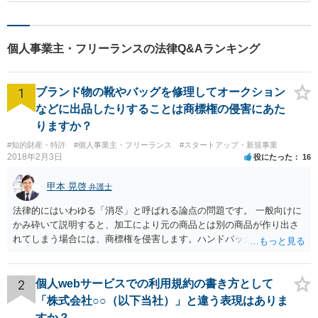
個人事業主・フリーランスの法律Q&Aランキング
1
ブランド物の靴やバッグを修理してオークション
などに出品したりすることは商標権の侵害にあた
りますか？
#知的財産・特許
#個人事業主・フリーランス
#スタートアップ・新規事業
2018年2月3日
役にたった
16
甲本 晃啓
弁護士
法律的にはいわゆる「消尽」と呼ばれる論点の問題です。 一般向けに
かみ砕いて説明すると、加工により元の商品とは別の商品が作り出さ
れてしまう場合には、商標権を侵害します。ハンドバッグをポーチに
リメイクするなどの場合です。他方で、単なる性能や品質を維持する
ための加工（一般にいう修理）は、商標権を侵害しません。 商標権者
は、その商品を売ったときに対価を回収しているので、商標権は用い
2
個人webサービスでの利用規約の書き方として
尽くされている（用尽、消尽といいます。）と解釈されます。他方
「株式会社○○（以下当社）」と違う表現はありま
で、商標権者の預かり知らないところで、販売した商品から別の商品
すか？