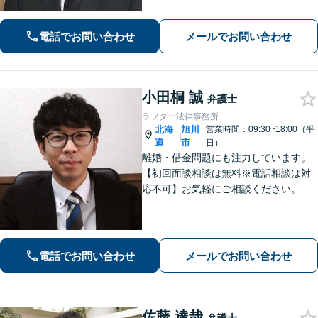
婚・財産分与・ＤＶモラハラ・債務整
理・民事・刑事事件など幅広い対応が
電話でお問い合わせ
メールでお問い合わせ
可能です。
小田桐 誠
弁護士
ラフター法律事務所
北海
旭川
営業時間：09:30~18:00（平
|
道
市
日）
離婚・借金問題にも注力しています。
【初回面談相談は無料※電話相談は対
応不可】お気軽にご相談ください。解
決策を提供できるように尽力いたしま
す。
電話でお問い合わせ
メールでお問い合わせ
佐藤 達哉