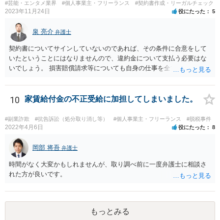
#芸能・エンタメ業界
#個人事業主・フリーランス
#契約書作成・リーガルチェック
す。」というものが考えられます。 その提案すら断られるようであれ
2023年11月24日
役にたった
5
ば、ちょっと危険な会社だというシグナルと考えるべきでしょう。
泉 亮介
弁護士
契約書についてサインしていないのであれば、その条件に合意をして
いたということにはなりませんので、違約金について支払う必要はな
いでしょう。 損害賠償請求等についても自身の仕事を全て処理してか
ら辞めるのであれば一般的には負担義務はないかと思われます。
10
家賃給付金の不正受給に加担してしまいました。
#副業詐欺
#抗告訴訟（処分取り消し等）
#個人事業主・フリーランス
#脱税事件
2022年4月6日
役にたった
8
岡部 将吾
弁護士
時間がなく大変かもしれませんが、取り調べ前に一度弁護士に相談さ
れた方が良いです。
もっとみる