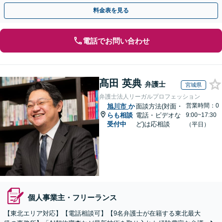
知識を活かし、事業者さまの抱える問題を解決へ導きます
料金表を見る
電話でお問い合わせ
髙田 英典
弁護士
宮城県
弁護士法人リーガルプロフェッション
営業時間：0
旭川市
か
面談方法(対面・
らも相談
電話・ビデオな
9:00~17:30
受付中
ど)は応相談
（平日）
個人事業主・フリーランス
【東北エリア対応】【電話相談可】【9名弁護士が在籍する東北最大