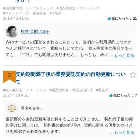
（コピー品やリメイク品）が作りだされてしまうと、その商品が仮に
#契約書作成・リーガルチェック
#個人事業主・フリーランス
酷い品質であれば、商標権者のブランドイメージが傷ついてしまいま
#スタートアップ・新規事業
#IT業界
すし、その証商標権者にクレームが来てしまいますので、商標権を侵
2018年8月14日
役にたった
21
害します。その商品が流通すれば商標権（ロゴマーク等）に対する一
般消費者の信頼も害することになります。また、本来商標権者に入る
杉井 英昭
弁護士
べき利益が入らないことになります。 修理だけではそのような問題は
生じません。
Webサービスの運営をされるにあたって、当初から利用規約につきき
ちんと検討されていて、素晴らしいですね。 個人事業主の場合であっ
ても、「当社」でも問題はありません。 もっとも、表現に違和感があ
るというのであれば、屋号を使うとよいでしょう。 例えば、田中一郎
さんが「ABCウェブサービス」の屋号で事業を運営する際には、「当
社」の代わりに「ABCウェブサービス」とか「ABCWS」を使う等で
3
契約期間満了後の業務委託契約の自動更新につい
す。
て
#個人事業主・フリーランス
#雇用契約書・就業規則作成
#運送業
2024年10月5日
役にたった
7
匿名A
弁護士
当該部分を自動更新条項と解することはできません。 契約終了後の契
約寒けに関しては、 契約書の他の条項や、契約に関する個別のやりと
りを確認する必要があります。