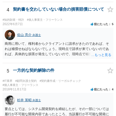
4
契約書を交わしていない場合の損害賠償について
#知的財産・特許
#個人事業主・フリーランス
2022年6月7日
役にたった
5
佐山 亮介
弁護士
商用に用いて、権利者からクライアントに請求がきたのであれば、そ
れは補償せねばならないでしょう。現時点で請求が来ていないのであ
れば、具体的な損害が発生していないので、現時点で補償の必要はあ
りません。 なお、補償の問題が生じたときは、貴社がクライアントに
補償し、その補償分を損害として外注先に賠償請求することになるで
しょう。
5
一方的な契約解除の件
#IT業界
#顧問弁護士契約
#契約書作成・リーガルチェック
#個人事業主・フリーランス
2018年11月17日
役にたった
4
杉井 英昭
弁護士
要点としては、システム開発契約を締結したが、その一部については
履行が不可能な開発内容であったところ、当該履行が不可能な開発に