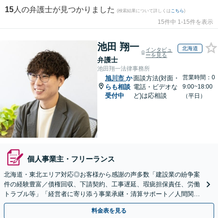
15
人の弁護士が見つかりました
(検索結果について詳しくは
こちら
)
15件中 1-15件を表示
池田 翔一
北海道
インタビュ
ーを見る
弁護士
池田翔一法律事務所
営業時間：0
旭川市
か
面談方法(対面・
らも相談
電話・ビデオな
9:00~18:00
受付中
ど)は応相談
（平日）
個人事業主・フリーランス
北海道・東北エリア対応◎お客様から感謝の声多数「建設業の紛争案
件の経験豊富／債権回収、下請契約、工事遅延、瑕疵担保責任、労働
トラブル等」「経営者に寄り添う事業承継・清算サポート／人間関係
を含め総合的アドバイス」顧問契約／WEB面談／夜間相談
料金表を見る