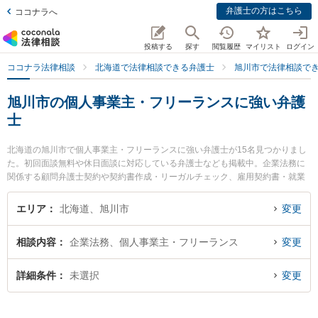
弁護士の方はこちら
ココナラへ
投稿する
探す
閲覧履歴
マイリスト
ログイン
ココナラ法律相談
北海道で法律相談できる弁護士
旭川市で法律相談で
旭川市の個人事業主・フリーランスに強い弁護
士
北海道の旭川市で個人事業主・フリーランスに強い弁護士が15名見つかりまし
た。初回面談無料や休日面談に対応している弁護士なども掲載中。企業法務に
関係する顧問弁護士契約や契約書作成・リーガルチェック、雇用契約書・就業
規則作成等の細かな分野での絞り込み検索もでき便利です。特に大平法律事務
所の大平 祐大弁護士やラフター法律事務所の小田桐 誠弁護士、旭川つばさ法律
エリア
北海道、旭川市
変更
事務所の佐藤 達哉弁護士のプロフィール情報や弁護士費用、強みなどが注目さ
れています。『旭川市で土日や夜間に発生した個人事業主・フリーランスのト
相談内容
企業法務、個人事業主・フリーランス
変更
ラブルを今すぐに弁護士に相談したい』『個人事業主・フリーランスのトラブ
ル解決の実績豊富な近くの弁護士を検索したい』『初回相談無料で個人事業
主・フリーランスを法律相談できる旭川市内の弁護士に相談予約したい』など
詳細条件
未選択
変更
でお困りの相談者さんにおすすめです。