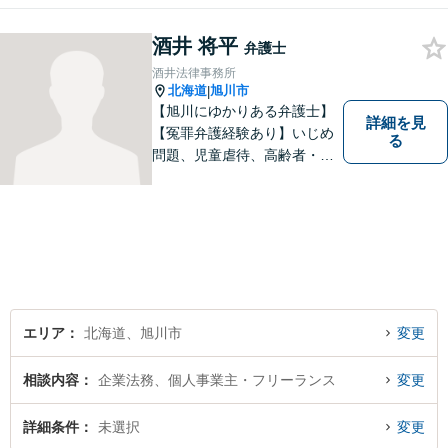
らではの基準や慣習を理解し
た、法的サービスの提供を行
酒井 将平
弁護士
います。お気軽にご相談くだ
酒井法律事務所
さい。
北海道
旭川市
|
【旭川にゆかりある弁護士】
詳細を見
【冤罪弁護経験あり】いじめ
る
問題、児童虐待、高齢者・障
害者の権利擁護など、近年増
加する社会問題に積極的に取
り組んでいます。時間外・土
日祝もメール受付中です。お
困りごとがあれば、お気軽に
ご相談ください。【バリアフ
リー】
エリア
北海道、旭川市
変更
相談内容
企業法務、個人事業主・フリーランス
変更
詳細条件
未選択
変更