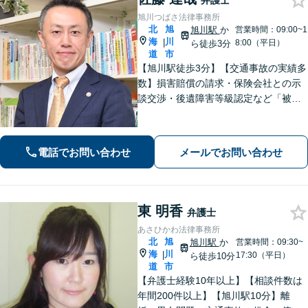
弁護士
旭川つばさ法律事務所
北
旭
旭川駅
か
営業時間：09:00~1
海
川
|
8:00（平日）
ら徒歩3分
道
市
【旭川駅徒歩3分】【交通事故の実績多
数】損害賠償の請求・保険会社との示
談交渉・後遺障害等級認定など「被害
者専門の弁護士」として完全成功報酬
で承ります！／人身事故・死亡事故な
ど、事故に遭われたらまずご相談を
電話でお問い合わせ
メールでお問い合わせ
【初回相談無料】【ビデオ面談可】
東 明香
弁護士
あさひかわ法律事務所
北
旭
旭川駅
か
営業時間：09:30~
海
川
|
17:30（平日）
ら徒歩10分
道
市
【弁護士経験10年以上】【相談件数は
年間200件以上】【旭川駅10分】離