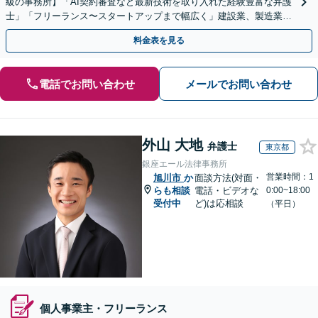
級の事務所】「AI契約審査など最新技術を取り入れた経験豊富な弁護
士」「フリーランス〜スタートアップまで幅広く」建設業、製造業、
不動産業、飲食業、IT業、介護・福祉など
料金表を見る
電話でお問い合わせ
メールでお問い合わせ
外山 大地
弁護士
東京都
銀座エール法律事務所
営業時間：1
旭川市
か
面談方法(対面・
らも相談
電話・ビデオな
0:00~18:00
受付中
ど)は応相談
（平日）
個人事業主・フリーランス