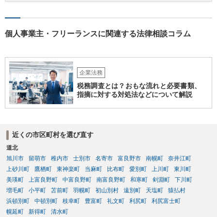
個人事業主・フリーランスに関連する法律相談コラム
企業法務
税務調査とは？おもな流れと必要書類、
指摘に対する対処法などについて解説
近くの市区町村を選び直す
道北
旭川市
留萌市
稚内市
士別市
名寄市
富良野市
南幌町
奈井江町
上砂川町
鷹栖町
東神楽町
当麻町
比布町
愛別町
上川町
東川町
美瑛町
上富良野町
中富良野町
南富良野町
和寒町
剣淵町
下川町
増毛町
小平町
苫前町
羽幌町
初山別村
遠別町
天塩町
猿払村
浜頓別町
中頓別町
枝幸町
豊富町
礼文町
利尻町
利尻富士町
幌延町
新得町
清水町