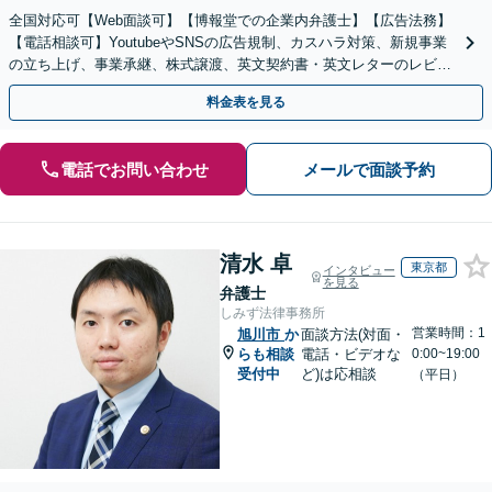
全国対応可【Web面談可】【博報堂での企業内弁護士】【広告法務】
【電話相談可】YoutubeやSNSの広告規制、カスハラ対策、新規事業
の立ち上げ、事業承継、株式譲渡、英文契約書・英文レターのレビュ
ー・ドラフトなどに対応。
料金表を見る
電話でお問い合わせ
メールで面談予約
清水 卓
東京都
インタビュー
を見る
弁護士
しみず法律事務所
営業時間：1
旭川市
か
面談方法(対面・
らも相談
電話・ビデオな
0:00~19:00
受付中
ど)は応相談
（平日）