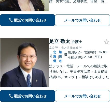
婚・男女問題、交通事故、借金・債務
整理など幅広く対応します。大切にし
ていることは相談者の方のお話をじっ
くりお伺いすること。お気軽にご相談
電話でお問い合わせ
メールでお問い合わせ
ください【初回40分無料相談】
足立 敬太
弁護士
富良野・凛と法律事務所
北
旭
旭川駅
か
営業時間：09:00~
海
川
|
21:00（平日）
ら徒歩10分
道
市
法テラス・電話・メールでの相談は取
り扱いなし。平日夕方以降・土日祝日
相談OK。オンライン相談はじめました
電話でお問い合わせ
メールでお問い合わせ