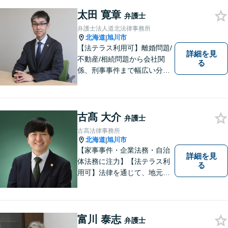
太田 寛章
弁護士
弁護士法人道北法律事務所
北海道
旭川市
|
【法テラス利用可】離婚問題/
詳細を見
不動産/相続問題から会社関
る
係、刑事事件まで幅広い分野
に対応いたします。法律問題
の悩みを抱える方々にとっ
て、身近な相談相手となるこ
とを目指しております。お困
古髙 大介
弁護士
りの際は、お気軽にご相談く
古高法律事務所
ださい。
北海道
旭川市
|
【家事事件・企業法務・自治
詳細を見
体法務に注力】【法テラス利
る
用可】法律を通じて、地元の
皆さまを全力でサポートいた
します！どんなに小さなお悩
みでも気軽にご相談いただけ
る「信頼できる弁護士」を目
富川 泰志
弁護士