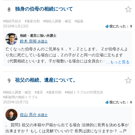
8
独身の伯母の相続について
#相続手続き
#遺産分割
#相続人調査・確定
#協議
2018年1月13日
役にたった
9
相続・遺言に強い弁護士
鈴木 崇裕
弁護士
亡くなった伯母さんのご兄弟をＸ，Ｙ，Ｚとします。 Ｚが伯母さんよ
り先に死亡している場合には，Ｚの子がＺと同一の立場に立ちます
（代襲相続といいます。子が複数いる場合には全員合わせてＺと同一
の取り分です。）。 Ｘ，Ｙ，Ｚ（またＺの子）はそれぞれ３分の１ず
つの相続分を有していますので， そのことを前提として，遺産分割協
議をすることになります（必ずしも３分の１ずつにしなくても，合意
9
祖父の相続、遺産について。
ができれば構いません。）。 今後の対応としては， ①伯母さんの相続
財産（遺産）の全容を整理する（預貯金，有価証券，不動産等の有無
#相続人調査・確定
#遺言
#遺産分割
#相続トラブルの代理交渉
を調べることになります。） ②相続財産に照らし，相続税の申告の準
#家族間の相続トラブル
2025年10月7日
役にたった
6
備をする（税理士の先生にご相談ください。） ③遺産分割協議をする
（ご本人同士で行っても構いませんし，弁護士に相談することもよろ
佐山 亮介
しいと思います。） ことになります。
弁護士
。 質問1 祖父の本籍や戸籍から出てる場合 法律的に長男を決める事が
出来ますか？ もしくは見解でいいので 長男は誰になりますか？ →戸