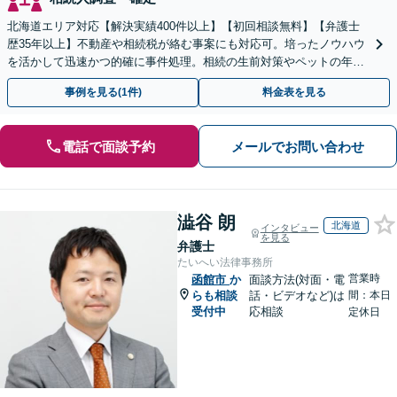
北海道エリア対応【解決実績400件以上】【初回相談無料】【弁護士
歴35年以上】不動産や相続税が絡む事案にも対応可。培ったノウハウ
を活かして迅速かつ的確に事件処理。相続の生前対策やペットの年金
システムもお任せ【完全個室】【自衛隊前駅8分】
事例を見る(1件)
料金表を見る
電話で面談予約
メールでお問い合わせ
澁谷 朗
北海道
インタビュー
を見る
弁護士
たいへい法律事務所
営業時
函館市
か
面談方法(対面・電
らも相談
話・ビデオなど)は
間：本日
受付中
応相談
定休日