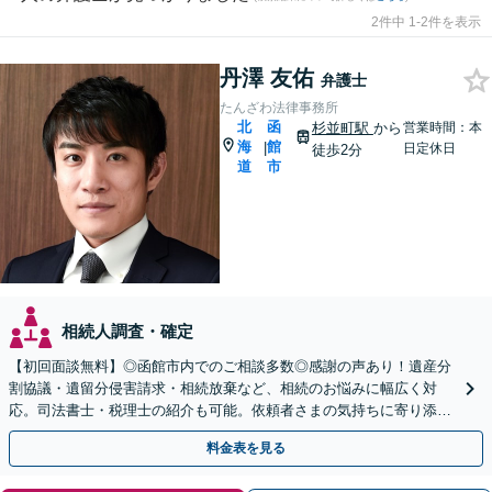
2件中 1-2件を表示
丹澤 友佑
弁護士
たんざわ法律事務所
北
函
杉並町駅
から
営業時間：本
海
館
|
日定休日
徒歩2分
道
市
相続人調査・確定
【初回面談無料】◎函館市内でのご相談多数◎感謝の声あり！遺産分
割協議・遺留分侵害請求・相続放棄など、相続のお悩みに幅広く対
応。司法書士・税理士の紹介も可能。依頼者さまの気持ちに寄り添い
対応します【夜間・休日対応可能】【弁護士歴13年以上】
料金表を見る