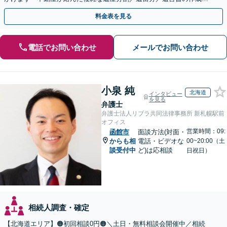
執行／事業承継など、お任せください」【休日相談あり】
料金表を見る
電話でお問い合わせ
メールでお問い合わせ
小泉 純
北海道
インタビュー
を見る
弁護士
弁護士法人リブラ共同法律事務所 新札幌駅前
オフィス
営業時間：09:
函館市
面談方法(対面・
からも相
電話・ビデオな
00~20:00（土
談受付中
ど)は応相談
日祝日）
相続人調査・確定
【北海道エリア】🟠初回相談0円🟠＼土日・無料相談会開催中／相続