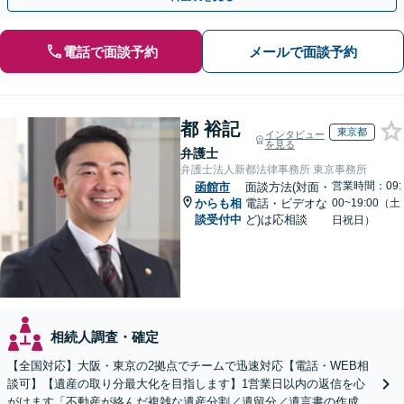
電話で面談予約
メールで面談予約
都 裕記
東京都
インタビュー
を見る
弁護士
弁護士法人新都法律事務所 東京事務所
営業時間：09:
函館市
面談方法(対面・
からも相
電話・ビデオな
00~19:00（土
談受付中
ど)は応相談
日祝日）
相続人調査・確定
【全国対応】大阪・東京の2拠点でチームで迅速対応【電話・WEB相
談可】【遺産の取り分最大化を目指します】1営業日以内の返信を心
がけます「不動産が絡んだ複雑な遺産分割／遺留分／遺言書の作成・