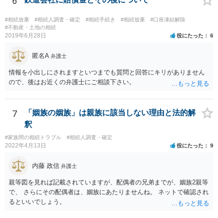
6
の遺産分割協議が有効に成立している」という前提に基づく主張は困
難と思われます。 「ＡＢＣ間の遺産分割協議は未了のまま，ＡとＢが
#相続放棄
#相続人調査・確定
#相続手続き
#相続放棄
#口座凍結解除
死亡し，二次相続が発生した」という前提に基づいて協議を進める必
#不動産・土地の相続
2019年6月28日
役にたった
6
要があります。 もちろん，Ｃの立場としては，ＡＢＣ間の遺産分割協
議の内容を前提とした主張をすることが最も有利ですが，ＡＢの相続
匿名A
人は応じない姿勢を示していることから，実現は困難だと思います。
弁護士
主張としては維持しつつも，現実的な解決方法（遺産分割協議の落と
情報を小出しにされますといつまでも質問と回答にキリがありません
しどころ）としては，譲歩することを甘受しなければならないかもし
ので、後はお近くの弁護士にご相談下さい。
れません。
7
「姻族の姻族」は親族に該当しない理由と法的解
釈
#家族間の相続トラブル
#相続人調査・確定
2022年4月13日
役にたった
9
内藤 政信
弁護士
親等図を見れば記載されていますが、配偶者の兄弟までが、姻族2親等
で、 さらにその配偶者は、姻族にあたりませんね。 ネットで確認され
るといいでしょう。