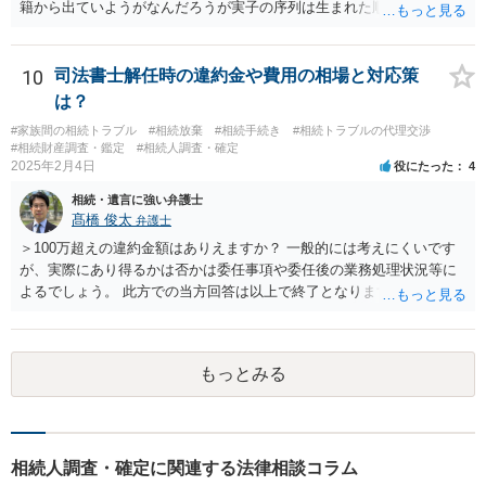
籍から出ていようがなんだろうが実子の序列は生まれた順ですから、
先方が後から生まれたならばお父様がお祖父様の長男です。 質問2 遺
書が腹違いの長男に向けてある場合 書かれてる内容が最優先にされる
のですか？ →遺書というのが、法律上の遺言の形式を守っている限り
10
司法書士解任時の違約金や費用の相場と対応策
はそのとおりです。 質問3 父が腹違いの長男に法律的に優位になれそ
は？
うな事はありますか？ →遺言が有効な場合、優位に立つことはできま
#家族間の相続トラブル
#相続放棄
#相続手続き
#相続トラブルの代理交渉
せんが、お祖父様が認知症であるなどの「遺言が作れないはずの事
#相続財産調査・鑑定
#相続人調査・確定
情」があるならば①遺言無効確認の訴えを起こすのは一つの手です。
2025年2月4日
役にたった
4
それができない場合は②遺留分侵害額請求で争うほかありません。 質
相続・遺言に強い弁護士
問4 相続トラブルの代理交渉は可能でしょうか。 →一般論としては可
髙橋 俊太
弁護士
能ですが、お伺いする内容ですとお祖父様が亡くなられた後に動くこ
とになるでしょう。
＞100万超えの違約金額はありえますか？ 一般的には考えにくいです
が、実際にあり得るかは否かは委任事項や委任後の業務処理状況等に
よるでしょう。 此方での当方回答は以上で終了となりますが、参考に
なりましたら幸いです。
もっとみる
相続人調査・確定に関連する法律相談コラム