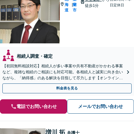
海
蘭
|
日定休日
徒歩1分
道
市
相続人調査・確定
【初回無料相談対応】相続人が多い事案や共有不動産がかかわる事案
など、複雑な相続のご相談にも対応可能。各相続人と誠実に向き合い
ながら、「納得感」のある解決を目指して尽力します【オンライン面
談可】【完全個室で相談可】【東室蘭駅1分】
料金表を見る
電話でお問い合わせ
メールでお問い合わせ
増川 拓
弁護士