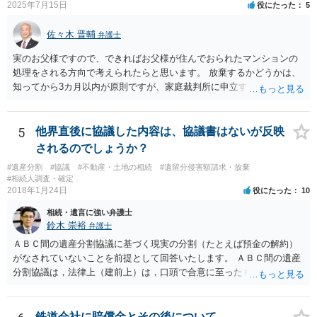
2025年7月15日
役にたった
5
佐々木 晋輔
弁護士
実のお父様ですので、できればお父様が住んでおられたマンションの
処理をされる方向で考えられたらと思います。 放棄するかどうかは、
知ってから3カ月以内が原則ですが、家庭裁判所に申立すれば3カ月の
期間を伸長することができます。 その間に、財産の状況を調査して、
放棄するかどうか決めることができます。 銀行やサラ金が数年も放置
することはありませんので、数年後に借金が発見される可能性はほぼ
5
他界直後に協議した内容は、協議書はないが反映
ありません。 なお、私が扱った相続放棄を検討していた案件で、期間
されるのでしょうか？
伸長して調査したところ、サラ金に対する過払金など相当な財産が見
#遺産分割
#協議
#不動産・土地の相続
#遺留分侵害額請求・放棄
つかったため相続したという事例がありました。
#相続人調査・確定
2018年1月24日
役にたった
10
相続・遺言に強い弁護士
鈴木 崇裕
弁護士
ＡＢＣ間の遺産分割協議に基づく現実の分割（たとえば預金の解約）
がなされていないことを前提として回答いたします。 ＡＢＣ間の遺産
分割協議は，法律上（建前上）は，口頭で合意に至ったものであって
も有効です。 しかし，口頭で合意したことを立証する方法がありませ
ん。 また，不動産の名義を移転するためには，遺産分割協議書への署
名捺印を得る必要があります。 したがって，残念ながら，「ＡＢＣ間
鉄道会社に賠償金とその後について