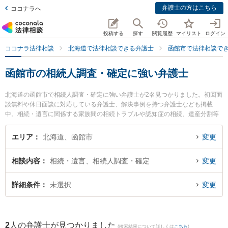
弁護士の方はこちら
ココナラへ
投稿する
探す
閲覧履歴
マイリスト
ログイン
ココナラ法律相談
北海道で法律相談できる弁護士
函館市で法律相談で
函館市の相続人調査・確定に強い弁護士
北海道の函館市で相続人調査・確定に強い弁護士が2名見つかりました。初回面
談無料や休日面談に対応している弁護士、解決事例を持つ弁護士なども掲載
中。相続・遺言に関係する家族間の相続トラブルや認知症の相続、遺産分割等
の細かな分野での絞り込み検索もでき便利です。特にたんざわ法律事務所の丹
澤 友佑弁護士やはこだて春の星法律事務所の天野 真佑子弁護士のプロフィール
エリア
北海道、函館市
変更
情報や弁護士費用、強みなどが注目されています。『函館市で土日や夜間に発
生した相続人調査・確定のトラブルを今すぐに弁護士に相談したい』『相続人
相談内容
相続・遺言、相続人調査・確定
変更
調査・確定のトラブル解決の実績豊富な近くの弁護士を検索したい』『初回相
談無料で相続人調査・確定を法律相談できる函館市内の弁護士に相談予約した
い』などでお困りの相談者さんにおすすめです。
詳細条件
未選択
変更
2
人の弁護士が見つかりました
(検索結果について詳しくは
こちら
)