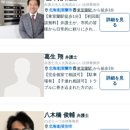
弁護士法人北海道みらい法律事務所
北海道
室蘭市
東室蘭駅
から徒歩1分
|
【東室蘭駅徒歩1分】【初回面
詳細を見
談無料】弁護士が、市民の皆
る
様から日常的に頼りにされる
存在になる社会を目指して、
日々精進してまいります。皆
様のトラブルを解決し、明る
い未来へと導きます。お気軽
葛生 翔
弁護士
にご相談ください。【駐車場
弁護士法人北海道みらい法律事務所
あり】
北海道
室蘭市
東室蘭駅
から徒歩1分
|
【完全個室で相談可】【駐車
詳細を見
場有】【子連れ相談可】トラ
る
ブルに巻き込まれた方のお力
になれるよう日々邁進してお
ります。地域の皆様のより明
るい「みらい」の実現の一助
になれればと思っております
八木橋 俊輔
弁護士
ので、どうぞお気軽にご相談
のぼりべつ法律事務所
ください。
北海道
登別市
|