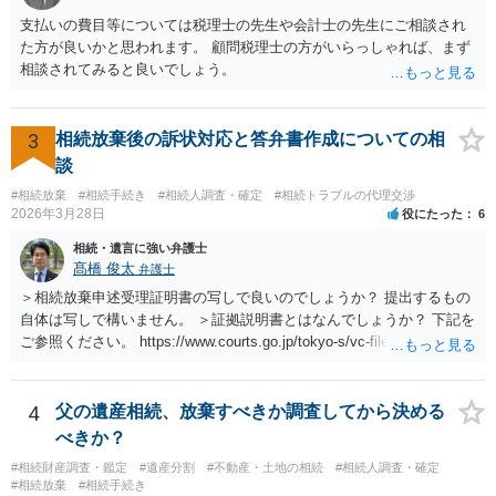
支払いの費目等については税理士の先生や会計士の先生にご相談され
た方が良いかと思われます。 顧問税理士の方がいらっしゃれば、まず
相談されてみると良いでしょう。
3
相続放棄後の訴状対応と答弁書作成についての相
談
#相続放棄
#相続手続き
#相続人調査・確定
#相続トラブルの代理交渉
2026年3月28日
役にたった
6
相続・遺言に強い弁護士
髙橋 俊太
弁護士
＞相続放棄申述受理証明書の写しで良いのでしょうか？ 提出するもの
自体は写しで構いません。 ＞証拠説明書とはなんでしょうか？ 下記を
ご参照ください。 https://www.courts.go.jp/tokyo-s/vc-files/tokyo-s/file/
14-1kisairei.pdf
4
父の遺産相続、放棄すべきか調査してから決める
べきか？
#相続財産調査・鑑定
#遺産分割
#不動産・土地の相続
#相続人調査・確定
#相続放棄
#相続手続き