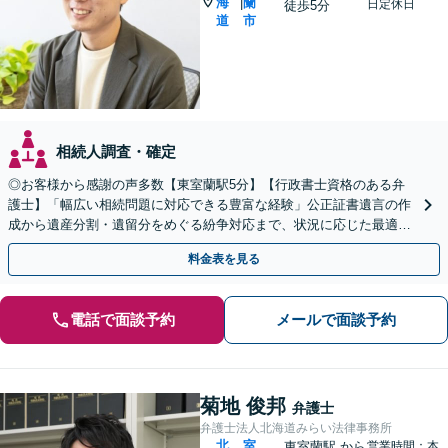
海
蘭
|
日定休日
徒歩5分
道
市
相続人調査・確定
◎お客様から感謝の声多数【東室蘭駅5分】【行政書士資格のある弁
護士】「幅広い相続問題に対応できる豊富な経験」公正証書遺言の作
成から遺産分割・遺留分をめぐる紛争対応まで、状況に応じた最適な
方法をご提案します【夜間相談可】
料金表を見る
電話で面談予約
メールで面談予約
菊地 俊邦
弁護士
弁護士法人北海道みらい法律事務所
北
室
東室蘭駅
から
営業時間：本