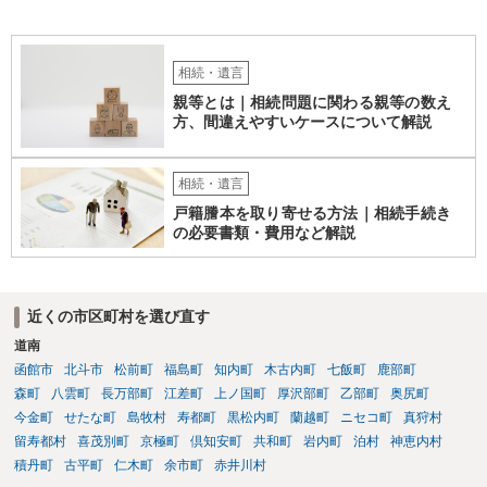
相続・遺言
親等とは｜相続問題に関わる親等の数え
方、間違えやすいケースについて解説
相続・遺言
戸籍謄本を取り寄せる方法｜相続手続き
の必要書類・費用など解説
近くの市区町村を選び直す
道南
函館市
北斗市
松前町
福島町
知内町
木古内町
七飯町
鹿部町
森町
八雲町
長万部町
江差町
上ノ国町
厚沢部町
乙部町
奥尻町
今金町
せたな町
島牧村
寿都町
黒松内町
蘭越町
ニセコ町
真狩村
留寿都村
喜茂別町
京極町
倶知安町
共和町
岩内町
泊村
神恵内村
積丹町
古平町
仁木町
余市町
赤井川村