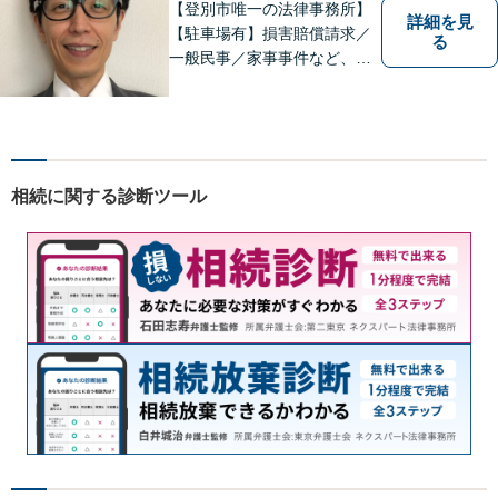
【登別市唯一の法律事務所】
詳細を見
【駐車場有】損害賠償請求／
る
一般民事／家事事件など、幅
広いお困りごとに対応可能！
地域の方々の悩みトラブルを
解決し、明るく活気のある地
域づくりに貢献いたします。
小さなお困りごとでも、お早
相続に関する診断ツール
めにご相談ください！