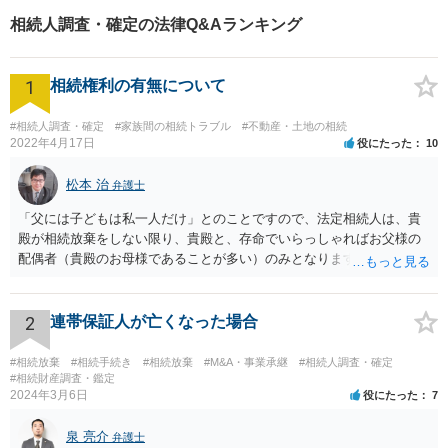
相続人調査・確定の法律Q&Aランキング
1
相続権利の有無について
#相続人調査・確定
#家族間の相続トラブル
#不動産・土地の相続
2022年4月17日
役にたった
10
松本 治
弁護士
「父には子どもは私一人だけ」とのことですので、法定相続人は、貴
殿が相続放棄をしない限り、貴殿と、存命でいらっしゃればお父様の
配偶者（貴殿のお母様であることが多い）のみとなります。遺言がな
い限り、「次男」（お父様の弟）らの相続権は発生しません。
2
連帯保証人が亡くなった場合
#相続放棄
#相続手続き
#相続放棄
#M&A・事業承継
#相続人調査・確定
#相続財産調査・鑑定
2024年3月6日
役にたった
7
泉 亮介
弁護士