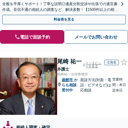
全般を手厚くサポート！丁寧な説明◎遺産分割交渉や出張での遺言書
作成、音信不通の相続人の調査など、解決多数！【1500件以上の相談
実績あり】【分かりやすい料金体系】
料金表を見る
電話で面談予約
メールでお問い合わせ
尾崎 祐一
北海道
インタビュ
ーを見る
弁護士
尾崎祐一法律事務所
営業時
函館市
か
面談方法(対面・電
らも相談
話・ビデオなど)は
間：本日
受付中
応相談
定休日
相続人調査・確定