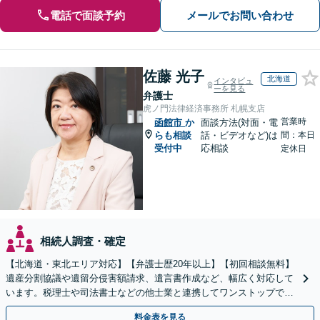
電話で面談予約
メールでお問い合わせ
佐藤 光子
北海道
インタビュ
ーを見る
弁護士
虎ノ門法律経済事務所 札幌支店
営業時
函館市
か
面談方法(対面・電
らも相談
話・ビデオなど)は
間：本日
受付中
応相談
定休日
相続人調査・確定
【北海道・東北エリア対応】【弁護士歴20年以上】【初回相談無料】
遺産分割協議や遺留分侵害額請求、遺言書作成など、幅広く対応して
います。税理士や司法書士などの他士業と連携してワンストップでの
解決が可能です。ぜひご相談ください。
料金表を見る