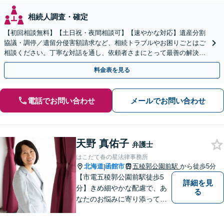
相続人調査・確定
【初回相談無料】【土日祝・夜間相談可】【速やかな対応】遺産分割
協議・調停／遺留分侵害額請求など、相続トラブルやお困りごとはご
相談ください。丁寧な対話を通し、依頼者さまにとって最善の解決を
目指します。
料金表を見る
電話でお問い合わせ
メールでお問い合わせ
天野 真佑子
弁護士
はこだて春の星法律事務所
北海道
函館市
五稜郭公園前駅
から徒歩5分
|
【市電五稜郭公園前駅徒歩5
詳細を見
分】きめ細やかな配慮で、あ
る
なたのお悩みに寄り添って対
応します。新しい人生のスタ
ートが切れるよう、法律のプ