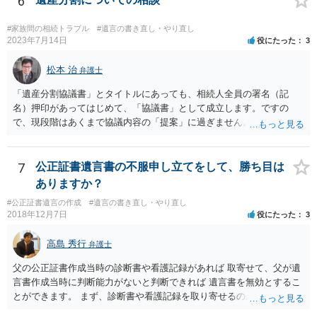
6
#家族間の相続トラブル
#遺言の書き直し・やり直し
2023年7月14日
役にたった
3
松本 治
弁護士
「遺産分割協議書」とタイトルにあっても、相続人全員の署名（記
名）押印があってはじめて、「協議書」として成立します。ですの
で、現段階はあくまで協議内容の「提案」に過ぎません。 納得がいか
なければ、署名（記名）押印を拒むことです。１人でも拒むと協議不
成立となります。その場合、成立させたい相続人が、家庭裁判所に遺
産分割調停を申し立てなければなりません。 なお、弁護士の送付状
7
公正証書遺言書の不服申し立てをして、勝ち目は
は、通常、相続人全員分の（本件であれば４通の）「遺産分割協議
ありますか？
書」を作成するところ、１通だけの作成にとどめる理由が書かれてい
#公正証書遺言の作成
#遺言の書き直し・やり直し
るものです。
2018年12月7日
役にたった
3
高島 秀行
弁護士
父の公正証書作成当時の診断書や看護記録があれば 取寄せて、父が遺
言書作成当時に判断能力がないと判断できれば 遺言書を無効とするこ
とができます。 まず、診断書や看護記録を取り寄せるのが重要となり
ます。 ご自分で取り寄せるか、弁護士に取り寄せてもらうかしたらよ