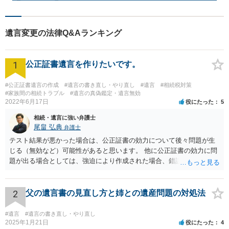
遺言変更の法律Q&Aランキング
1
公正証書遺言を作りたいです。
#公正証書遺言の作成
#遺言の書き直し・やり直し
#遺言
#相続税対策
#家族間の相続トラブル
#遺言の真偽鑑定・遺言無効
2022年6月17日
役にたった
5
相続・遺言に強い弁護士
尾畠 弘典
弁護士
テスト結果が悪かった場合は、公正証書の効力について後々問題が生
じる（無効など）可能性があると思います。 他に公正証書の効力に問
題が出る場合としては、強迫により作成された場合、錯誤（勘違い）
の場合などがあります。 遺言の対象となる財産の多寡などにもよりま
すが、弁護士に作成を依頼する場合は、１０～数十万円程度になるケ
ースが多いと思います。 報酬体系は、弁護士ごとに異なりますので一
2
父の遺言書の見直し方と姉との遺産問題の対処法
律の基準はありません。
#遺言
#遺言の書き直し・やり直し
2025年1月21日
役にたった
4