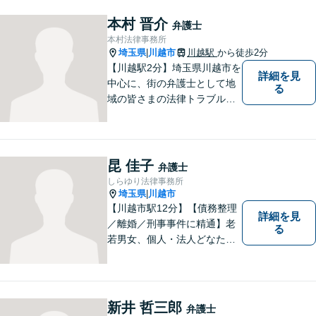
本村 晋介
弁護士
本村法律事務所
埼玉県
川越市
川越駅
から徒歩2分
|
【川越駅2分】埼玉県川越市を
詳細を見
中心に、街の弁護士として地
る
域の皆さまの法律トラブル解
決をお手伝いしております。
迅速かつ丁寧な対応を心がけ
ております。 お一人で悩まず
どうぞお気軽にご相談くださ
昆 佳子
弁護士
い。
しらゆり法律事務所
埼玉県
川越市
|
【川越市駅12分】【債務整理
詳細を見
／離婚／刑事事件に精通】老
る
若男女、個人・法人どなたか
らのご相談もお待ちしていま
す！依頼者様の安堵されたお
顔や笑顔、感謝のお言葉が私
の喜びです。お困りの際はお
新井 哲三郎
弁護士