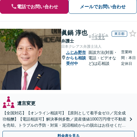
電話でお問い合わせ
メールでお問い合わせ
眞鍋 淳也
東京都
インタビュ
ーを見る
弁護士
日本クレアス弁護士法人
営業時
ふじみ野市
面談方法(対面・
からも相談
電話・ビデオな
間：本日
受付中
ど)は応相談
定休日
遺言変更
【全国対応】【オンライン相談可】【原則として着手金ゼロ／完全成
功報酬】【電話相談可】解決事例多数／資産価値1000万円増で不動産
を売却。トラブルの予防・対策・泥沼相続からの脱出はお任せくださ
い！法律と税務を一体的に対応します
料金表を見る