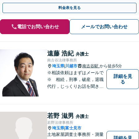
話相談可】
料金表を見る
電話でお問い合わせ
メールでお問い合わせ
遠藤 浩紀
弁護士
南古谷法律事務所
埼玉県
川越市
南古谷駅
から徒歩5分
|
※相談依頼はまずはメールで
詳細を見
※ 相続，刑事，破産，退職
る
代行，じっくりお話を聞き、
ひとつひとつのご相談に取り
組んでいきます。労働局やハ
ローワークでの勤務経験の中
で、様々な問題に直面してき
若野 滋男
弁護士
ました。相談だけでもお気軽
若野法律事務所
にお問合せください。
埼玉県
富士見市
|
土地家屋調査士事務所・測量
詳細を見