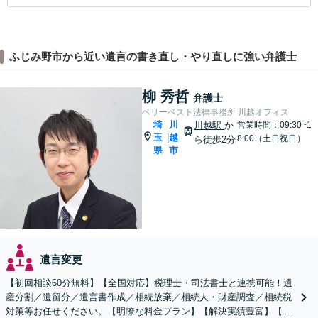
ふじみ野市から近い遺言の書き直し・やり直しに強い弁護士
柳 秀哲
弁護士
ベリーベスト法律事務所 川越オフィス
埼
川
川越駅
か
営業時間：09:30~1
玉
越
|
8:00（土日祝日）
ら徒歩2分
県
市
遺言変更
【初回相談60分無料】【全国対応】税理士・司法書士と連携可能！遺
産分割／遺留分／遺言書作成／相続放棄／相続人・財産調査／相続税
対策等お任せください。【明瞭な料金プラン】【解決実績豊富】【電