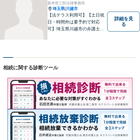
早めにご相談ください！【完
新井哲三郎法律事務所
全個室対応】
埼玉県
川越市
|
【法テラス利用可】【土日祝
詳細を見
日・時間外は要予約で対応
る
可】埼玉県川越市の弁護士で
す。迅速かつ丁寧な仕事を心
がけております。まずはお気
軽にご相談ください。
相続に関する診断ツール