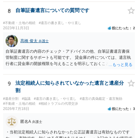
いと思います。
8
自筆証書遺言についての質問です
#不動産・土地の相続
#遺言の書き直し・やり直し
2023年11月3日
役にたった
2
髙橋 俊太
弁護士
自筆証書遺言の内容のチェック・アドバイスの他、自筆証書遺言書保
管制度に関するサポートも可能です。 貸金庫の件については、遺言執
行者に貸金庫の開披権限を与えることを明示しておくことでクリアで
きます。
9
法定相続人に知らされていなかった遺言と遺産分
割
#遺産分割
#協議
#遺言の書き直し・やり直し
#遺言の真偽鑑定・遺言無効
#不動産・土地の相続
#相続トラブルの代理交渉
2026年7月18日
役にたった
3
匿名A
弁護士
・当初法定相続人に知らされなかった公正証書遺言は有効なものです