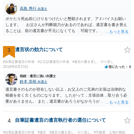
高島 秀行
弁護士
ボケたり死ぬ前にけりをつけたいと懇願されます、アドバイスお願い
します。 お父さんが判断能力があるのであれば、遺言書を書き替え
ることは、前の遺言書が手元になくても 可能です。 将来遺言の効
力が争われますから、医師にお父さんが判断能力があるかどうか検査
してもらって 診断書を取得して、公証役場へ行って公正証書遺言を
作成するのがよいと思います。 将来争われることが見込まれること
3
遺言状の効力について
から、弁護士に依頼して手続きを進めた方がよいと思います。
#自筆証書遺言の作成
#公正証書遺言の作成
#遺言の書き直し・やり直し
2018年8月23日
役にたった
6
相続・遺言に強い弁護士
鈴木 崇裕
弁護士
遺言書そのものが存在しない以上，お父上のご兄弟の主張は法律的な
根拠を全く欠くものになります。 したがって，主張自体，取り合う必
要がありません。 また，遺言書があろうがなかろうが，お父上のご兄
弟と面会しなければならない義務はもともとありません。 峰岸先生の
ご回答にもありますが， 代理人弁護士をたてて，その弁護士から相手
方に対して， ・相続に関する主張は法的根拠がなく，一切応じないこ
4
自筆証書遺言の遺言執行者の選任について
と ・今後一切の連絡をしてこないでほしいこと ・連絡を継続してくる
ようであれば警察への通報や法的措置も辞さないこと などを記載した
#自筆証書遺言の作成
#遺言
#遺言の書き直し・やり直し
#不動産・土地の相続