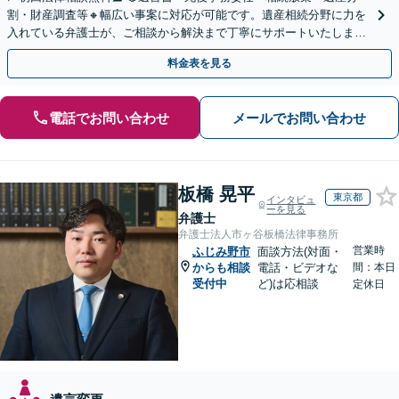
割・財産調査等🔸幅広い事案に対応が可能です。遺産相続分野に力を
入れている弁護士が、ご相談から解決まで丁寧にサポートいたしま
す。まずはじっくりとお話ししてください。
料金表を見る
電話でお問い合わせ
メールでお問い合わせ
板橋 晃平
東京都
インタビュ
ーを見る
弁護士
弁護士法人市ヶ谷板橋法律事務所
営業時
ふじみ野市
面談方法(対面・
からも相談
電話・ビデオな
間：本日
受付中
ど)は応相談
定休日