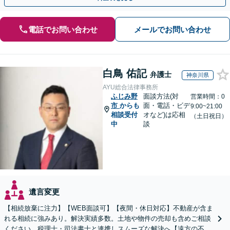
電話でお問い合わせ
メールでお問い合わせ
白鳥 佑記
弁護士
神奈川県
AYU総合法律事務所
ふじみ野
面談方法(対
営業時間：0
市
からも
面・電話・ビデ
9:00~21:00
相談受付
オなど)は応相
（土日祝日）
中
談
遺言変更
【相続放棄に注力】【WEB面談可】【夜間・休日対応】不動産が含ま
れる相続に強みあり。解決実績多数。土地や物件の売却も含めご相談
ください。税理士・司法書士と連携しスムーズな解決へ【遠方の不動