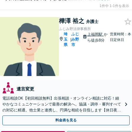
1件中 1-1件を表示
樺澤 裕之
弁護士
ふじみ野法律事務所
埼
ふじ
上福岡駅
か
営業時間：本
玉
み野
|
日定休日
ら徒歩8分
県
市
遺言変更
電話相談OK【初回相談無料】出張相談・オンライン相談に対応！細
やかなコミュニケーションで最善の解決へ。協議・調停・審判すべて
の対応に精通。他士業と連携し、円満な相続を目指します【休日夜間
対応】【上福岡駅8分】生前対策もお任せください
料金表を見る