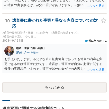
か。 →有効です。知らせる必要はありません。 ・上記のような状況で
の遺言の書き換えは、叔父に瑕疵がありますか。→無いです。 ・分割
する場合の比率は、現状で、客観的に見てどの程度が妥当と考えられ
ますか。 →本人が自由に決められますので、どこが妥当とは言えない
です。客観的な基準もありません。 ・できれば穏やかに、分割を拒否
10
遺言書に書かれた事実と異なる内容についての対
することはできますか。 →分割を拒否するということは、遺産はいら
応
ないということでしょうか。遺言で、受取を指定されててもいらない
#遺留分侵害額請求・放棄
#生前贈与
#家族間の相続トラブル
と拒否することはできます。理由を説明する必要はありません。
#遺言の書き直し・やり直し
2023年9月14日
役にたった
1
相続・遺言に強い弁護士
尾崎 祐一
弁護士
お答えいたします。不公平な公正証書遺言であっても遺言の内容を変
更できるのは遺言者だけです。遺言は，遺言者が自分の財産に関する
最後の意思表示ですので，遺言者以外の者がその内容を左右させるこ
とはできません。たとえ間違っていても誰かがその内容を変更するこ
とはできないのです。
もっとみる
遺言変更に関連する法律相談コラム