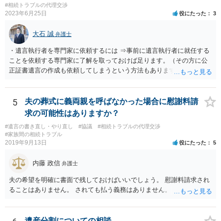
書面を発送してもらうことがよろしいように思います。
#相続トラブルの代理交渉
2023年6月25日
役にたった
3
大石 誠
弁護士
・遺言執行者を専門家に依頼するには ⇒事前に遺言執行者に就任する
ことを依頼する専門家に了解を取っておけば足ります。（その方に公
正証書遺言の作成も依頼してしまうという方法もあります） 事前に了
解を取るだけであれば、契約は不要ですし、契約料を払う必要もあり
ません。 遺言執行者に就任し、遺言執行が完了したときの報酬だけ、
弁護士費用としてかかります。 ・亡くなった際に、法務局に預けた自
5
夫の葬式に義両親を呼ばなかった場合に慰謝料請
筆証書遺言の存在を親族がなかったものにされる可能性 ⇒自筆の遺言
求の可能性はありますか？
書を法務局に保管した場合、死亡後、法務局に遺言書の有無を照会す
#遺言の書き直し・やり直し
#協議
#相続トラブルの代理交渉
ることになりますので、「法務局に預けた自筆証書遺言の存在を親族
#家族間の相続トラブル
がなかったもの」にすることはできません。 存在をなかったものにす
2019年9月13日
役にたった
5
るというよりも、遺言の効力を争う（遺言は無効だ）と主張する場合
がありえますが、その予防方法は、遺言者と面談してみないと判断が
内藤 政信
弁護士
難しいです。
夫の希望を明確に書面で残しておけばいいでしょう。 慰謝料請求され
ることはありません。 されても払う義務はありません。
遺産分割についての相談