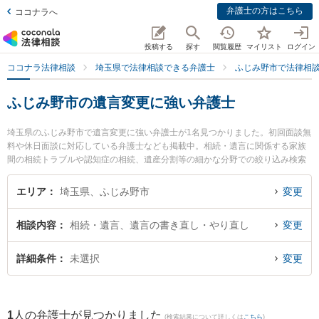
弁護士の方はこちら
ココナラへ
投稿する
探す
閲覧履歴
マイリスト
ログイン
ココナラ法律相談
埼玉県で法律相談できる弁護士
ふじみ野市で法律相
ふじみ野市の遺言変更に強い弁護士
埼玉県のふじみ野市で遺言変更に強い弁護士が1名見つかりました。初回面談無
料や休日面談に対応している弁護士なども掲載中。相続・遺言に関係する家族
間の相続トラブルや認知症の相続、遺産分割等の細かな分野での絞り込み検索
もでき便利です。特にふじみ野法律事務所の樺澤 裕之弁護士のプロフィール情
報や弁護士費用、強みなどが注目されています。『ふじみ野市で土日や夜間に
エリア
埼玉県、ふじみ野市
変更
発生した遺言変更のトラブルを今すぐに弁護士に相談したい』『遺言変更のト
ラブル解決の実績豊富な近くの弁護士を検索したい』『初回相談無料で遺言変
相談内容
相続・遺言、遺言の書き直し・やり直し
変更
更を法律相談できるふじみ野市内の弁護士に相談予約したい』などでお困りの
相談者さんにおすすめです。
詳細条件
未選択
変更
1
人の弁護士が見つかりました
(検索結果について詳しくは
こちら
)