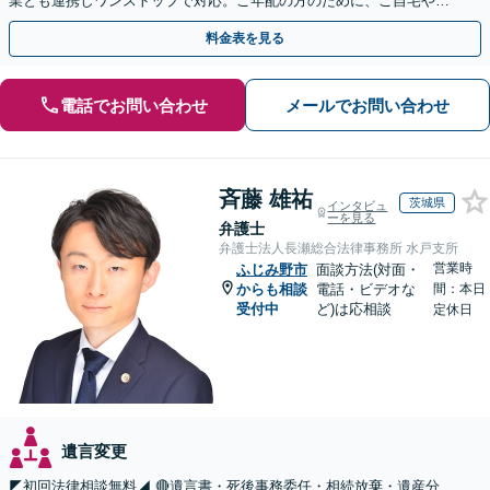
業とも連携しワンストップで対応。ご年配の方のために、ご自宅やご
近所への出張相談も実施【秘密厳守｜休日・夜間相談可】
料金表を見る
電話でお問い合わせ
メールでお問い合わせ
斉藤 雄祐
茨城県
インタビュ
ーを見る
弁護士
弁護士法人長瀬総合法律事務所 水戸支所
営業時
ふじみ野市
面談方法(対面・
からも相談
電話・ビデオな
間：本日
受付中
ど)は応相談
定休日
遺言変更
◤初回法律相談無料◢ 🔴遺言書・死後事務委任・相続放棄・遺産分