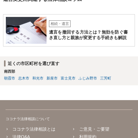
相続・遺言
遺言を撤回する方法とは？無効を防ぐ書
き直し方と親族が変更する手続きも解説
近くの市区町村を選び直す
南西部
朝霞市
志木市
和光市
新座市
富士見市
ふじみ野市
三芳町
ココナラ法律相談について
ココナラ法律相談とは
ご意見・ご要望
法律Q&A
利用規約