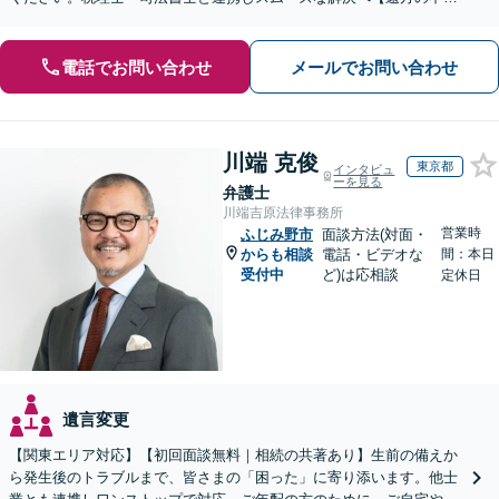
産もご相談ください】【初回相談30分1000円】
電話でお問い合わせ
メールでお問い合わせ
川端 克俊
東京都
インタビュ
ーを見る
弁護士
川端吉原法律事務所
営業時
ふじみ野市
面談方法(対面・
からも相談
電話・ビデオな
間：本日
受付中
ど)は応相談
定休日
遺言変更
【関東エリア対応】【初回面談無料｜相続の共著あり】生前の備えか
ら発生後のトラブルまで、皆さまの「困った」に寄り添います。他士