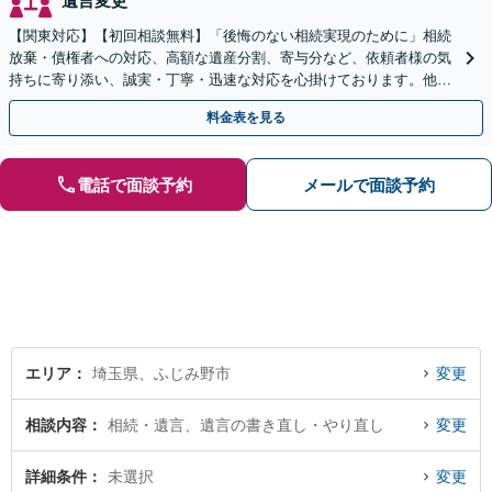
遺言変更
【関東対応】【初回相談無料】「後悔のない相続実現のために」相続
放棄・債権者への対応、高額な遺産分割、寄与分など、依頼者様の気
持ちに寄り添い、誠実・丁寧・迅速な対応を心掛けております。他士
業とも連携し円滑な相続を目指します【夜間相談可】
料金表を見る
電話で面談予約
メールで面談予約
エリア
埼玉県、ふじみ野市
変更
相談内容
相続・遺言、遺言の書き直し・やり直し
変更
詳細条件
未選択
変更