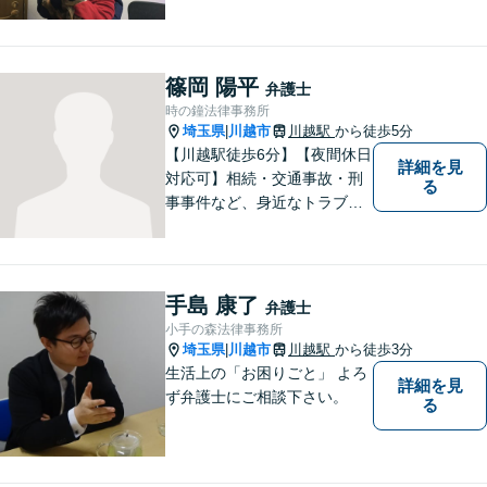
交通事故とペットの法律相談
に力を入れています。ぜひ一
度ご相談ください。
篠岡 陽平
弁護士
時の鐘法律事務所
埼玉県
川越市
川越駅
から徒歩5分
|
【川越駅徒歩6分】【夜間休日
詳細を見
対応可】相続・交通事故・刑
る
事事件など、身近なトラブル
に精通！依頼者の悩みに寄り
添うことを大切にしながら、
ご希望を尊重した解決になる
よう尽力します。お困りごと
手島 康了
弁護士
があれば、お気軽にご連絡く
小手の森法律事務所
ださい。
埼玉県
川越市
川越駅
から徒歩3分
|
生活上の「お困りごと」 よろ
詳細を見
ず弁護士にご相談下さい。
る