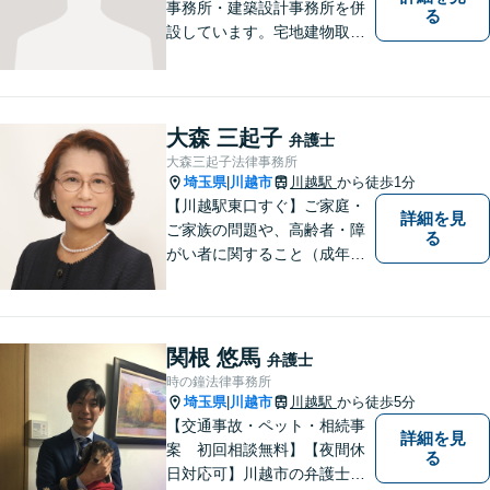
事務所・建築設計事務所を併
る
設しています。宅地建物取引
主任者として不動産売買、競
売事件を手掛けてきました。
不動産関係が得意です。
大森 三起子
弁護士
大森三起子法律事務所
埼玉県
川越市
川越駅
から徒歩1分
|
【川越駅東口すぐ】ご家庭・
詳細を見
ご家族の問題や、高齢者・障
る
がい者に関すること（成年後
見制度、虐待など）、犯罪被
害者の支援などに取り組んで
います。お気軽にご相談下さ
い。
関根 悠馬
弁護士
時の鐘法律事務所
埼玉県
川越市
川越駅
から徒歩5分
|
【交通事故・ペット・相続事
詳細を見
案 初回相談無料】【夜間休
る
日対応可】川越市の弁護士で