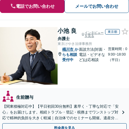
電話でお問い合わせ
メールでお問い合わせ
小池 良
東京都
インタビュー
を見る
弁護士
東京けやき法律事務所
営業時間：0
桶川市
か
面談方法(対面・
らも相談
電話・ビデオな
9:00~18:00
受付中
ど)は応相談
（平日）
生前贈与
【関東積極対応中】【平日初回30分無料】素早く・丁寧な対応で「安
心」をお届けします。相続トラブル・登記・税務までワンストップ対
応で精神的負担を大きく軽減｜自治体でのセミナーも開催。遺産分
割・放棄などまずはお気軽にご相談ください【通知税理士】
料金表を見る