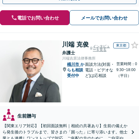
電話でお問い合わせ
メールでお問い合わせ
川端 克俊
東京都
インタビュ
ーを見る
弁護士
川端吉原法律事務所
営業時間：0
桶川市
か
面談方法(対面・
らも相談
電話・ビデオな
9:30~18:00
受付中
ど)は応相談
（平日）
生前贈与
【関東エリア対応】【初回面談無料｜相続の共著あり】生前の備えか
ら発生後のトラブルまで、皆さまの「困った」に寄り添います。他士
業とも連携しワンストップで対応。ご年配の方のために、ご自宅やご