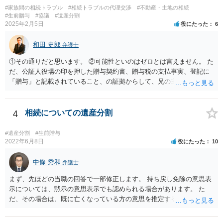
#家族間の相続トラブル
#相続トラブルの代理交渉
#不動産・土地の相続
#生前贈与
#協議
#遺産分割
2025年2月5日
役にたった
6
和田 史郎
弁護士
①その通りだと思います。 ②可能性といのはゼロとは言えません。 た
だ、公証人役場の印を押した贈与契約書、贈与税の支払事実、登記に
「贈与」と記載されていること、の証拠からして、兄の主張は通らな
いようには思います。 ③④その通りだと思います。 話し合いで折り合
わなければ、遺産分割調停を申し立てて進めるのがベターのような気
がしますね。
4
相続についての遺産分割
#遺産分割
#生前贈与
2022年6月8日
役にたった
10
中條 秀和
弁護士
まず、先ほどの当職の回答で一部修正します。 持ち戻し免除の意思表
示については、黙示の意思表示でも認められる場合があります。 た
だ、その場合は、既に亡くなっている方の意思を推定することになり
ますので、なかなか立証のハードルは高いと思われます。それゆえ、
持ち戻し免除の意思表示は書面で明確にしておいていただくべきとい