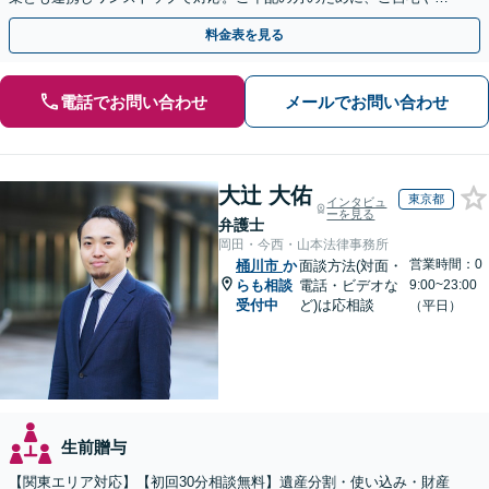
近所への出張相談も実施【秘密厳守｜休日・夜間相談可】
料金表を見る
電話でお問い合わせ
メールでお問い合わせ
大辻 大佑
東京都
インタビュ
ーを見る
弁護士
岡田・今西・山本法律事務所
営業時間：0
桶川市
か
面談方法(対面・
らも相談
電話・ビデオな
9:00~23:00
受付中
ど)は応相談
（平日）
生前贈与
【関東エリア対応】【初回30分相談無料】遺産分割・使い込み・財産