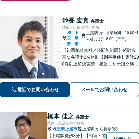
池長 宏真
弁護士
池長・田部法律事務所
埼
上
上尾駅
か
営業時間：10:00~1
玉
尾
|
8:00（平日）
ら徒歩3分
県
市
【初回相談無料／時間無制限】経験豊
富な弁護士2名体制【刑事事件】累計20
0件以上解決実績！担当した示談交渉の
ほとんどで不起訴獲得。性犯罪や暴
行・傷害に精通【離婚問題】不貞慰謝
料請求や財産分与、親権、養育費な
電話でお問い合わせ
メールでお問い合わせ
ど、累計200件以上の解決実績【上尾駅
3分】
橋本 佳之
弁護士
武井・鳥居法律事務所
埼玉県
上尾市
上尾駅
から徒歩3分
|
【上尾駅徒歩3分】【相続・遺