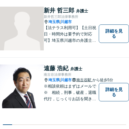
緒に考えていきましょう。
新井 哲三郎
弁護士
新井哲三郎法律事務所
埼玉県
川越市
|
【法テラス利用可】【土日祝
詳細を見
日・時間外は要予約で対応
る
可】埼玉県川越市の弁護士で
す。迅速かつ丁寧な仕事を心
がけております。まずはお気
軽にご相談ください。
遠藤 浩紀
弁護士
南古谷法律事務所
埼玉県
川越市
南古谷駅
から徒歩5分
|
※相談依頼はまずはメールで
詳細を見
※ 相続，刑事，破産，退職
る
代行，じっくりお話を聞き、
ひとつひとつのご相談に取り
組んでいきます。労働局やハ
ローワークでの勤務経験の中
で、様々な問題に直面してき