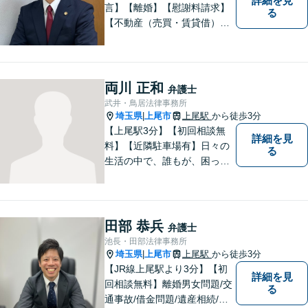
詳細を見
言】【離婚】【慰謝料請求】
る
【不動産（売買・賃貸借）】
ほか、民事・家事事件全般に
ご対応させていだきます。ま
ずはお気軽にご相談下さい。
両川 正和
弁護士
武井・鳥居法律事務所
埼玉県
上尾市
上尾駅
から徒歩3分
|
【上尾駅3分】【初回相談無
詳細を見
料】【近隣駐車場有】日々の
る
生活の中で、誰もが、困っ
て、悩んで、どうしたらいい
かわからなくて、途方に暮れ
て、何がなんだかわからなく
なってしまうことがあると思
田部 恭兵
弁護士
います。そんな時は、お気軽
池長・田部法律事務所
に私にご相談ください。
埼玉県
上尾市
上尾駅
から徒歩3分
|
【JR線上尾駅より3分】【初
詳細を見
回相談無料】離婚男女問題/交
る
通事故/借金問題/遺産相続/債