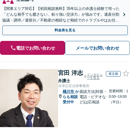
【関東エリア対応】【初回相談無料】35年以上の弁護士経験で培った
「どんな相手でも臆さない、粘り強い交渉力」が強みです。遺産分割
協議・調停／遺留分／不動産の相続など相続でのトラブルやはお任せ
ください。遺言書や生前贈与など生前対策にも注力
料金表を見る
電話でお問い合わせ
メールでお問い合わせ
宮田 洋志
東京都
インタビュ
ーを見る
弁護士
水津正臣法律事務所
営業時間：1
桶川市
か
面談方法(対面・
らも相談
電話・ビデオな
0:00~19:00
受付中
ど)は応相談
（平日）