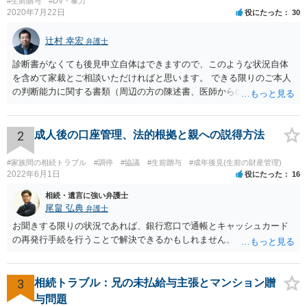
#生前贈与
#DV・暴力
2020年7月22日
役にたった
30
辻村 幸宏
弁護士
診断書がなくても後見申立自体はできますので、このような状況自体
を含めて家裁とご相談いただければと思います。 できる限りのご本人
の判断能力に関する書類（周辺の方の陳述書、医師からの聴取書等）
を整え、家裁の鑑定を経る前提で鑑定費用の予納金を用意し、申立て
をしていただければそこから先は進むのではないかと存じます。 ま
た、Aさんの意向を酌みすぎるあまりに後見申立ができない状況にして
2
成人後の口座管理、法的根拠と親への説得方法
いる施設の問題もありますので、当該地域の地域包括支援センターに
ご相談されるのもひとつの方法です。
#家族間の相続トラブル
#調停
#協議
#生前贈与
#成年後見(生前の財産管理)
2022年6月1日
役にたった
16
相続・遺言に強い弁護士
尾畠 弘典
弁護士
お聞きする限りの状況であれば、銀行窓口で通帳とキャッシュカード
の再発行手続を行うことで解決できるかもしれません。
3
相続トラブル：兄の未払給与主張とマンション贈
与問題