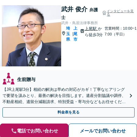
武井 俊介
弁護
インタビューを見
る
士
武井・鳥居法律事務所
埼
上
上尾駅
か
営業時間：10:00~1
玉
尾
|
7:00（平日）
ら徒歩3分
県
市
生前贈与
【JR上尾駅3分】相続の解決は早めの対応がカギ！丁寧なヒアリング
で要望を汲みとり、最善の解決を目指します。遺産分割協議や調停、
不動産相続、遺留分減殺請求、特別受益・寄与分などもお任せくださ
い。遺言書作成もサポート【初回面談30分無料】
料金表を見る
電話でお問い合わせ
メールでお問い合わせ