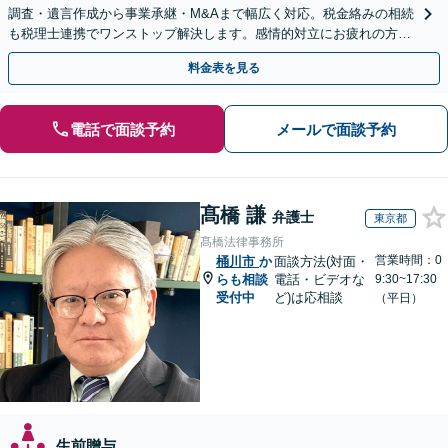
調査・遺言作成から事業承継・M&Aまで幅広く対応。税金絡みの相続
も税理士連携でワンストップ解決します。感情的対立にお疲れの方や
紛争予防をご検討の方も、お気軽にご相談ください。
料金表を見る
電話で面談予約
メールで面談予約
髙橋 謙
弁護士
東京都
髙橋法律事務所
営業時間：0
桶川市
か
面談方法(対面・
らも相談
電話・ビデオな
9:30~17:30
受付中
ど)は応相談
（平日）
生前贈与