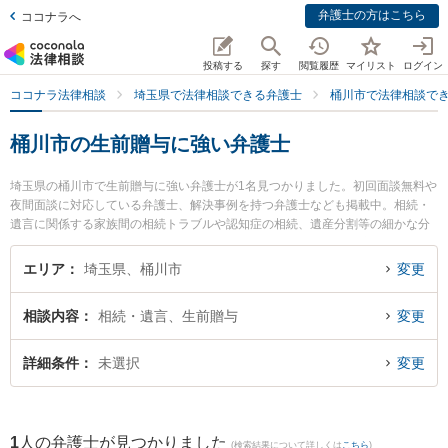
弁護士の方はこちら
ココナラへ
投稿する
探す
閲覧履歴
マイリスト
ログイン
ココナラ法律相談
埼玉県で法律相談できる弁護士
桶川市で法律相談で
桶川市の生前贈与に強い弁護士
埼玉県の桶川市で生前贈与に強い弁護士が1名見つかりました。初回面談無料や
夜間面談に対応している弁護士、解決事例を持つ弁護士なども掲載中。相続・
遺言に関係する家族間の相続トラブルや認知症の相続、遺産分割等の細かな分
野での絞り込み検索もでき便利です。特にあじさい法律事務所の渡辺 俊和弁護
士のプロフィール情報や弁護士費用、強みなどが注目されています。『桶川市
エリア
埼玉県、桶川市
変更
で土日や夜間に発生した生前贈与のトラブルを今すぐに弁護士に相談したい』
『生前贈与のトラブル解決の実績豊富な近くの弁護士を検索したい』『初回相
相談内容
相続・遺言、生前贈与
変更
談無料で生前贈与を法律相談できる桶川市内の弁護士に相談予約したい』など
でお困りの相談者さんにおすすめです。
詳細条件
未選択
変更
1
人の弁護士が見つかりました
(検索結果について詳しくは
こちら
)