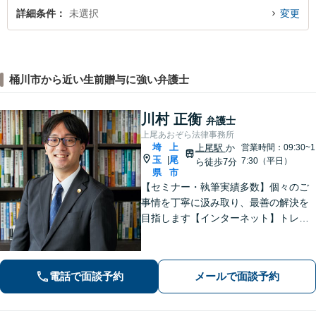
詳細条件
未選択
変更
桶川市から近い生前贈与に強い弁護士
川村 正衡
弁護士
上尾あおぞら法律事務所
埼
上
上尾駅
か
営業時間：09:30~1
玉
尾
|
7:30（平日）
ら徒歩7分
県
市
【セミナー・執筆実績多数】個々のご
事情を丁寧に汲み取り、最善の解決を
目指します【インターネット】トレン
ト問題・悪質な書き込み・風評被害な
ど、迅速な対応を心掛けます【離婚問
題】検討段階、協議から訴訟まで。あ
電話で面談予約
メールで面談予約
らゆるフェーズに対応【上尾駅7分】