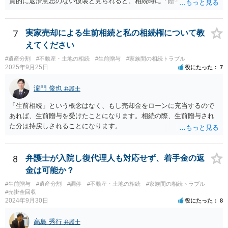
質的に返済意思のない仮装と見られると、相続時に「贈与」と評価さ
れ、子から遺留分侵害額請求を受ける可能性があります。 その他の方
法として考えられるものとしては、 ①信託（家族信託・目的信託） 財
産を信託口に移し、受託者（信頼できる友人や専門職）に管理させ、
7
実家売却による生前相続と私の相続権について教
・生存中はあなたの生活費・介護費に優先充当 ・残余を友人や慈善団
えてください
体へ と使途を厳格に指定。相続ではなく信託帰属になるため、子の関
#遺産分割
#不動産・土地の相続
#生前贈与
#家族間の相続トラブル
与を大きく排除できます。 ②遺言＋生命保険の組合せ 生活資金は手元
2025年9月25日
役にたった
7
に残し、余剰資金で受取人を友人・団体にした保険を活用。保険金は
相続財産とは別枠で、遺留分対策にも有効と思われます。 ③負担付死
濵門 俊也
弁護士
因贈与 「介護・見守り等を条件に、死亡時に財産を渡す」契約。条件
不履行なら無効にでき、老後の安心を担保できます。 ④ 寄附予約＋解
「生前相続」という概念はなく、もし売却金をローンに充当するので
除条件 慈善団体への寄附を予約しつつ、資金不足時は解除できる条項
あれば、生前贈与を受けたことになります。相続の際、生前贈与され
を設定。 などがあり得るかと思われます。
た分は持戻しされることになります。
8
弁護士が入院し復代理人も対応せず、着手金の返
金は可能か？
#生前贈与
#遺産分割
#調停
#不動産・土地の相続
#家族間の相続トラブル
#売掛金回収
2024年9月30日
役にたった
8
高島 秀行
弁護士