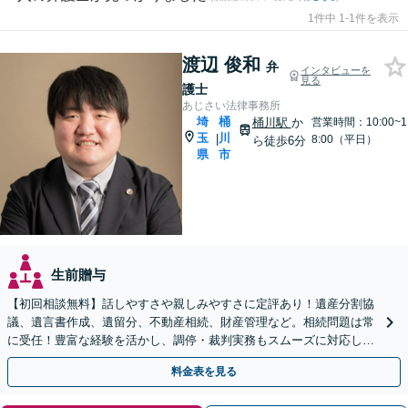
1件中 1-1件を表示
渡辺 俊和
弁
インタビューを
見る
護士
あじさい法律事務所
埼
桶
桶川駅
か
営業時間：10:00~1
玉
川
|
8:00（平日）
ら徒歩6分
県
市
生前贈与
【初回相談無料】話しやすさや親しみやすさに定評あり！遺産分割協
議、遺言書作成、遺留分、不動産相続、財産管理など。相続問題は常
に受任！豊富な経験を活かし、調停・裁判実務もスムーズに対応しま
す【桶川駅6分】【オンライン相談OK】
料金表を見る