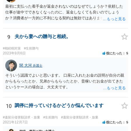
最初に支払った着手金が返金されないのはなぜでしょうか？依頼した
仕事が途中でできなくなったのに、返金しなくても良いのでしょう
か？消費者が一方的に不利になる契約は無効ではありませんか？
着手金は、前の弁護士が倒れるまでにやった仕事に応じて清算する義
務があると思います。 倒れた弁護士が所属する弁護士会に相談さ
れた方がよいと思います。 倒れた弁護士は脳梗塞で倒れたようで
9
夫から妻への贈与と相続。
すが、 判断能力があり、復代理を倒れた弁護士の判断で復代理を
選任したのか 即ち、復代理人の選任は有効なのかという問題もあ
#相続税対策
#生前贈与
ると思います。
2023年9月6日
役にたった
5
関 大河
弁護士
そういう認識でよいと思います。 口座に入れたお金の説明が自分の親
からもらったとか、兄弟からもらったとか、昔稼いだお金が出てきた
というケースの場合は、大丈夫です。
10
調停に持っていけるかどうか悩んでいます
#遺留分侵害額請求・放棄
#生前贈与
#遺留分侵害額請求・放棄
2021年12月7日
役にたった
5