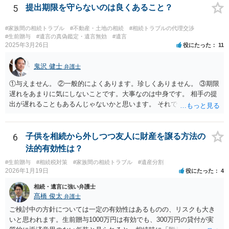
う結論は変わりません。 誤解を与えるような回答でした。失礼しまし
5
提出期限を守らないのは良くあること？
た。 文言については、「〇〇に対する生前贈与による特別受益の持ち
戻しをすべて免除する」というのがオーソドックスなものですが、ご
#家族間の相続トラブル
#不動産・土地の相続
#相続トラブルの代理交渉
心配ならば、弁護士のところに行って、特別受益となりそうな贈与に
#生前贈与
#遺言の真偽鑑定・遺言無効
#遺言
2025年3月26日
役にたった
11
ついて説明した上で、適切な文言についてご相談してみてはいかがで
しょうか。
鬼沢 健士
弁護士
①与えません。 ②一般的によくあります。珍しくありません。 ③期限
遅れをあまりに気にしないことです。大事なのは中身です。 相手の提
出が遅れることもあるんじゃないかと思います。 それでもあなた有利
にはなりません。
6
子供を相続から外しつつ友人に財産を譲る方法の
法的有効性は？
#生前贈与
#相続税対策
#家族間の相続トラブル
#遺産分割
2026年1月19日
役にたった
4
相続・遺言に強い弁護士
髙橋 俊太
弁護士
ご検討中の方針については一定の有効性はあるものの、リスクも大き
いと思われます。生前贈与1000万円は有効でも、300万円の貸付が実