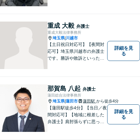
権回収を中心とした幅広い分
野を取り扱っております。皆
様に安心していただけるよう
に無料相談を時間を区切らず
重成 大毅
弁護士
に設けております。ぜひ、お
重成大毅法律事務所
気軽にご相談ください。
埼玉県
川越市
|
【土日祝日対応可】【夜間対
詳細を見
応可】埼玉県川越市の弁護士
る
です。勝訴や敗訴といった結
果にかかわらず、依頼者の心
にある憤りや不安を取り除き
ます。ぜひ一度ご相談くださ
い。
那賀島 八起
弁護士
蓮田総合法律事務所
埼玉県
蓮田市
蓮田駅
から徒歩4分
|
【蓮田駅徒歩4分】【当日／夜
詳細を見
間対応可】【地域に根差した
る
弁護士】肩肘張らずに思って
いることや感じていることを
お話しいただき、解決案を一