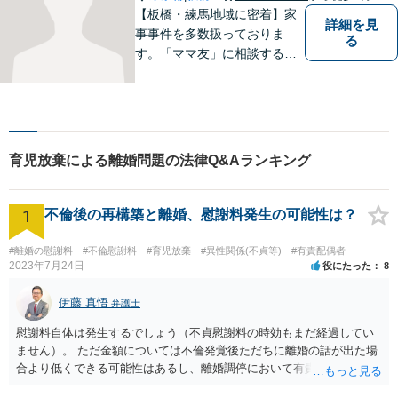
【板橋・練馬地域に密着】家
詳細を見
事事件を多数扱っておりま
る
す。「ママ友」に相談するよ
うな感覚で、気楽にご相談下
さい。
育児放棄による離婚問題の法律Q&Aランキング
1
不倫後の再構築と離婚、慰謝料発生の可能性は？
#離婚の慰謝料
#不倫慰謝料
#育児放棄
#異性関係(不貞等)
#有責配偶者
2023年7月24日
役にたった
8
伊藤 真悟
弁護士
慰謝料自体は発生するでしょう（不貞慰謝料の時効もまだ経過してい
ません）。 ただ金額については不倫発覚後ただちに離婚の話が出た場
合より低くできる可能性はあるし、離婚調停において有責配偶者の主
張がなされて場合に離婚原因は不倫ではなく、夫の育児拒否だという