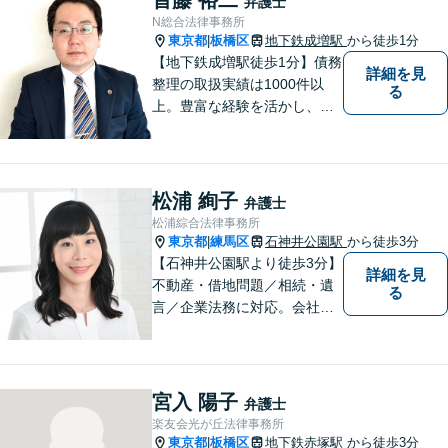
弁護士
N総合法律事務所
東京都
板橋区
地下鉄成増駅
から徒歩1分
|
【地下鉄成増駅徒歩1分】債務
詳細を見
整理の取扱実績は1000件以
る
上。豊富な経験を活かし、ご
相談から各種手続き、交渉等
すべてサポート。ご依頼者さ
まと真摯に向き合い、二人三
脚で解決へ向けて尽力いたし
松浦 絢子
弁護士
ます。まずはお気軽にご相談
松浦綜合法律事務所
ください。
東京都
練馬区
石神井公園駅
から徒歩3分
|
【石神井公園駅より徒歩3分】
詳細を見
不動産・借地問題／相続・遺
る
言／企業法務に対応。会社員
経験もある女性弁護士による
丁寧な対応に定評があります
宮入 陽子
弁護士
楽友会光が丘法律事務所
東京都
板橋区
地下鉄赤塚駅
から徒歩3分
|