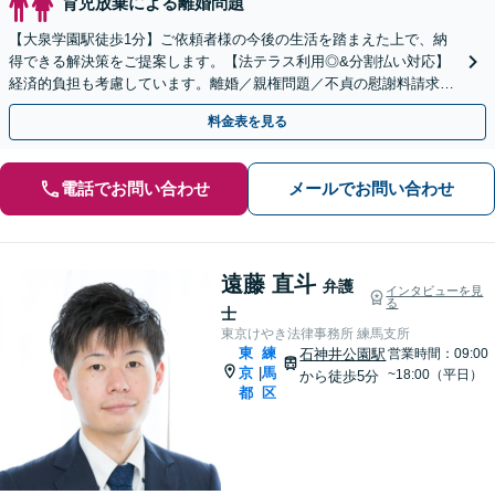
育児放棄による離婚問題
【大泉学園駅徒歩1分】ご依頼者様の今後の生活を踏まえた上で、納
得できる解決策をご提案します。【法テラス利用◎&分割払い対応】
経済的負担も考慮しています。離婚／親権問題／不貞の慰謝料請求な
どあらゆる離婚問題はお任せください！【初回相談無料】
料金表を見る
電話でお問い合わせ
メールでお問い合わせ
遠藤 直斗
弁護
インタビューを見
る
士
東京けやき法律事務所 練馬支所
東
練
石神井公園駅
営業時間：09:00
京
馬
|
~18:00（平日）
から徒歩5分
都
区