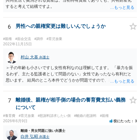
共同生活で費消される資産は、当初特有資産であっても、共有財産化
すると考えて結構ですよ。
6
男性への親権変更は難しいんでしょうか
#親権
#面会交流
#調停
#育児放棄
2022年11月15日
村山 大基
弁護士
＞子の年齢も小さいですし女性有利なのは理解してます。 「暴力を振
るわず、主たる監護者として問題のない」女性であったなら有利だと
思います。 結局のところ本件でどうかが問題ですので、面談相談に行
き、対応を検討してみましょう。 ＞やはり、男なら弁護士さんに助け
てもらった方がよいのでしょうか？ 費用が許すなら依頼した方が個人
的にはいいと思いますが、 依頼するかどうか含め、面談相談で話を聞
7
離婚後、親権が相手側の場合の養育費支払い義務
いてみた方がいいと思います。 なぜ面談相談をお勧めしているかと言
について
いますと、面談の方がネット相談（数行のやり取りを繰り返す）よ
#養育費
#育児放棄
#慰謝料請求したい側
#離婚の慰謝料
#親権
り、 密度が濃いというか、やりとり（事情を聞いたり、不明点を尋ね
2026年6月9日
役にたった
3
たり説明したり）がしやすいからです。
離婚・男女問題に強い弁護士
白井 弘昭
弁護士