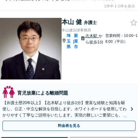
1件中 1-1件を表示
本山 健
弁護士
本山健法律事務所
埼
新
志木駅
か
営業時間：10:00~1
玉
座
|
8:00（平日）
ら徒歩1分
県
市
育児放棄による離婚問題
【弁護士歴20年以上】【志木駅より徒歩1分】豊富な経験と知識を駆
使し、公正・中立な解決を目指します。ホワイトボードを使用してわ
かりやすく丁寧なご説明をいたします。実現の難しいご要望にも、で
きる限りご希望に沿えるようなアドバイスを行います。
料金表を見る