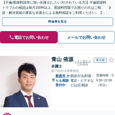
【不倫/慰謝料請求に強い弁護士(したい方/されている方)】不倫慰謝料
トラブルの相談は毎月100件以上、慰謝料問題でお困りの方はご相
談・解決実績の豊富な弁護士による無料相談をご利用ください。【不
倫相談は初回0円】【関東エリア全域対応】
料金表を見る
電話でお問い合わせ
メールでお問い合わせ
青山 侑源
東京都
インタビュ
ーを見る
弁護士
森下総合法律事務所
営業時間：0
新座市
か
面談方法(対面・
らも相談
電話・ビデオな
9:30~22:00
受付中
ど)は応相談
（平日）