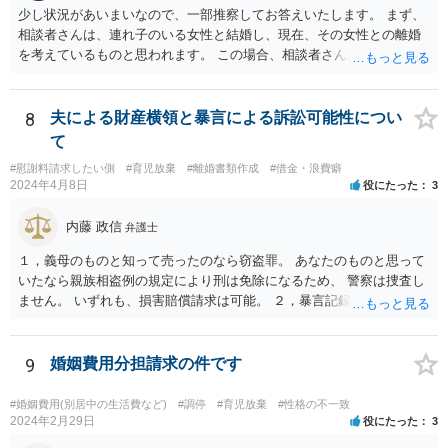
少し状況があいまいなので、一部推察してお答えいたします。 まず、
相談者さんは、連れ子のいる女性と結婚し、現在、その女性との離婚
を考えているものと思われます。 この場合、相談者さんが、その連れ
子と養子縁組をしているかどうかで状況が変わります。 養子縁組をし
ていない場合は、婚姻とともに親権を取得することはありませんの
で、本来的には、婚姻期間中も連れ子の扶養義務はありませんし、離
8
夫による財産横領と暴言による訴訟可能性につい
婚したならなおさら無関係となりますので、養育費を支払う義務は生
て
じません。 一方、婚姻と同時に連れ子を養子縁組（普通養子縁組）し
#慰謝料請求したい側
#育児放棄
#離婚書類作成
#借金・浪費癖
た場合、離婚をしても、養親子関係は当然には終了しませんので、親
2024年4月8日
役にたった
3
権の問題が生じえますし、養育費の支払い義務も発生します。 ただ
し、もともと、血のつながりが無いので、相談者さんが親権を取得す
内藤 政信
弁護士
ることはないと思われますし、連れ子だから養子縁組したという関係
でしたら、離婚に伴い養子との離縁も認められるのが一般的ですの
１，義母のものと知って売ったのなら窃盗罪。 あなたのものと思って
で、離縁すれば、当然に養育費の支払い義務は無くなります。 以上、
いたなら親族相盗例の規定により刑は免除になるため、 警察は捜査し
ご参考まで。
ません。 いずれも、損害賠償請求は可能。 ２，暴言記録は、パワハラ
モラハラで慰謝料請求するための証拠になるでし ょう。
9
婚姻費用分担請求の件です
#婚姻費用(別居中の生活費など)
#調停
#育児放棄
#性格の不一致
2024年2月29日
役にたった
3