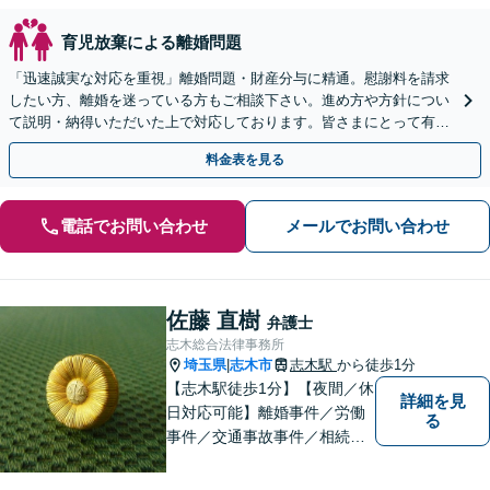
育児放棄による離婚問題
「迅速誠実な対応を重視」離婚問題・財産分与に精通。慰謝料を請求
したい方、離婚を迷っている方もご相談下さい。進め方や方針につい
て説明・納得いただいた上で対応しております。皆さまにとって有利
な解決へ向け尽力【夜間・休日相談可｜WEB面談可】
料金表を見る
電話でお問い合わせ
メールでお問い合わせ
佐藤 直樹
弁護士
志木総合法律事務所
埼玉県
志木市
志木駅
から徒歩1分
|
【志木駅徒歩1分】【夜間／休
詳細を見
日対応可能】離婚事件／労働
る
事件／交通事故事件／相続事
件／土地建物明渡請求事件等
幅広く対応。クレプトマニア