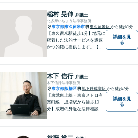
弁護の顕著な実績。夜間の法
律相談・打ち合わせに力を入
稲村 晃伸
弁護士
れています。【万全のコロナ
北多摩いちょう法律事務所
対策】お気軽にご相談くださ
東京都
東久留米市
東久留米駅
から徒歩1分
|
い。
【東久留米駅徒歩1分】地元に
詳細を見
密着した法的サービスを迅速
る
かつ的確に提供します。【当
日／夜間／休日対応可能】法
律トラブルでお悩みの方は、
お気軽にご相談ください。ご
納得のいく解決を目指して、
木下 信行
弁護士
全力を尽くします。【法テラ
木下信行法律事務所
ス利用可能】
東京都
板橋区
地下鉄成増駅
から徒歩7分
|
【東武東上線・東京メトロ有
詳細を見
楽町線 成増駅から徒歩10
る
分】成増の身近な法律相談所
です。小さなお悩みでも構い
ません。お気軽にご相談くだ
さい。
首藤 裕二