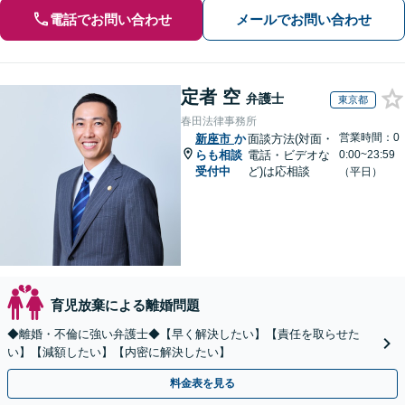
電話でお問い合わせ
メールでお問い合わせ
定者 空
弁護士
東京都
春田法律事務所
営業時間：0
新座市
か
面談方法(対面・
らも相談
電話・ビデオな
0:00~23:59
受付中
ど)は応相談
（平日）
育児放棄による離婚問題
◆離婚・不倫に強い弁護士◆【早く解決したい】【責任を取らせた
い】【減額したい】【内密に解決したい】
料金表を見る