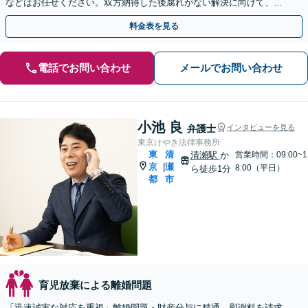
などはお任せください。双方納得した後腐れがない解決に向けて、全
力を尽くします。
料金表を見る
電話でお問い合わせ
メールでお問い合わせ
小池 良
弁護士
インタビューを見る
東京けやき法律事務所
東
清
清瀬駅
か
営業時間：09:00~1
京
瀬
|
8:00（平日）
ら徒歩1分
都
市
育児放棄による離婚問題
「迅速誠実な対応を重視」離婚問題・財産分与に精通。慰謝料を請求