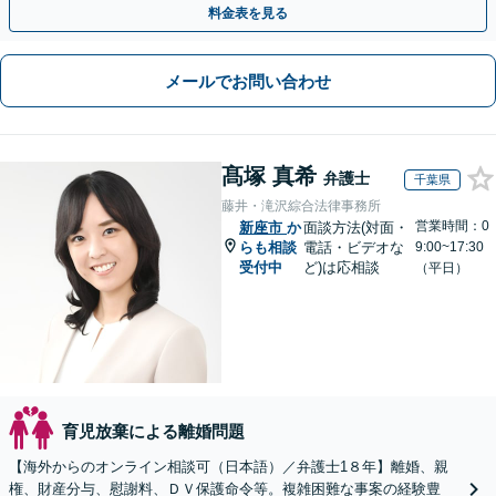
料金表を見る
メールでお問い合わせ
髙塚 真希
弁護士
千葉県
藤井・滝沢綜合法律事務所
営業時間：0
新座市
か
面談方法(対面・
らも相談
電話・ビデオな
9:00~17:30
受付中
ど)は応相談
（平日）
育児放棄による離婚問題
【海外からのオンライン相談可（日本語）／弁護士1８年】離婚、親
権、財産分与、慰謝料、ＤＶ保護命令等。複雑困難な事案の経験豊