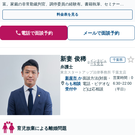
富。家裁の非常勤裁判官、調停委員の経験有。書籍執筆、セミナー講
師等、離婚問題に強い弁護士。海外の法律事務所勤務経験有。
料金表を見る
電話で面談予約
メールで面談予約
新妻 俊稀
千葉県
インタビュ
ーを見る
弁護士
東京スタートアップ法律事務所 千葉支店
営業時間：0
新座市
か
面談方法(対面・
らも相談
電話・ビデオな
6:30~22:00
受付中
ど)は応相談
（平日）
育児放棄による離婚問題