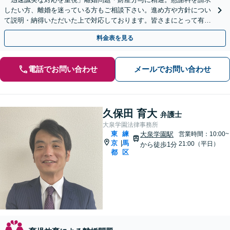
したい方、離婚を迷っている方もご相談下さい。進め方や方針につい
て説明・納得いただいた上で対応しております。皆さまにとって有利
な解決へ向け尽力【夜間・休日相談可｜WEB面談可】
料金表を見る
電話でお問い合わせ
メールでお問い合わせ
久保田 育大
弁護士
大泉学園法律事務所
東
練
大泉学園駅
営業時間：10:00~
京
馬
|
21:00（平日）
から徒歩1分
都
区