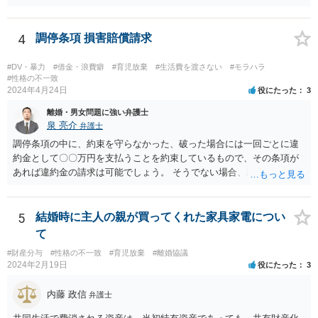
調停では公示送達の手続きは利用できないため、調停を経た上で訴訟
を考える必要があるでしょう。 ご自身で対応が難しければ弁護士を立
てた方が良いかと思われます。 調停においては、相手と直接会うとい
4
調停条項 損害賠償請求
うことは基本的にないため、代理人とご本人と裁判所で話をしていく
形となります。
#DV・暴力
#借金・浪費癖
#育児放棄
#生活費を渡さない
#モラハラ
#性格の不一致
2024年4月24日
役にたった
3
離婚・男女問題に強い弁護士
泉 亮介
弁護士
調停条項の中に、約束を守らなかった、破った場合には一回ごとに違
約金として〇〇万円を支払うことを約束しているもので、その条項が
あれば違約金の請求は可能でしょう。 そうでない場合、調停条項を守
らなかったことにより損害が生じたことを証明する必要があり、損害
が発生していない場合は条項違反があったとしても損害賠償請求は難
しいでしょう。
5
結婚時に主人の親が買ってくれた家具家電につい
て
#財産分与
#性格の不一致
#育児放棄
#離婚協議
2024年2月19日
役にたった
3
内藤 政信
弁護士