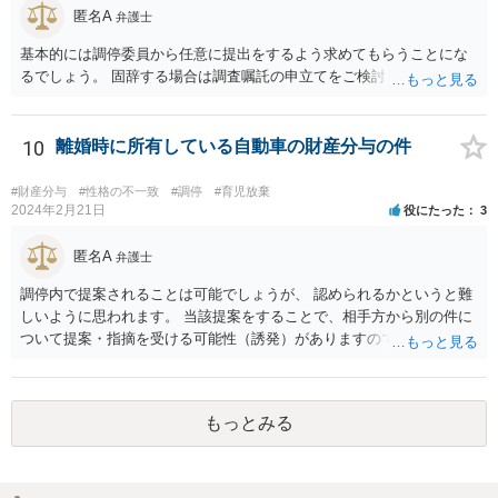
匿名A
弁護士
基本的には調停委員から任意に提出をするよう求めてもらうことにな
るでしょう。 固辞する場合は調査嘱託の申立てをご検討ください。
10
離婚時に所有している自動車の財産分与の件
#財産分与
#性格の不一致
#調停
#育児放棄
2024年2月21日
役にたった
3
匿名A
弁護士
調停内で提案されることは可能でしょうが、 認められるかというと難
しいように思われます。 当該提案をすることで、相手方から別の件に
ついて提案・指摘を受ける可能性（誘発）がありますので、提案する
かどうかはよくご検討なさってください。
もっとみる