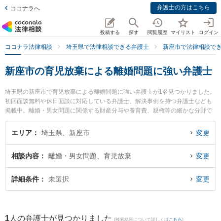
弁護士の方はこちら
ココナラへ
投稿する
探す
閲覧履歴
マイリスト
ログイン
ココナラ法律相談
埼玉県で法律相談できる弁護士
新座市で法律相談で
新座市の育児放棄による離婚問題に強い弁護士
埼玉県の新座市で育児放棄による離婚問題に強い弁護士が1名見つかりました。
初回面談無料や休日面談に対応している弁護士、解決事例を持つ弁護士なども
掲載中。離婚・男女問題に関係する財産分与や養育費、親権等の細かな分野で
の絞り込み検索もでき便利です。特に本山健法律事務所の本山 健弁護士のプロ
フィール情報や弁護士費用、強みなどが注目されています。『新座市で土日や
エリア
埼玉県、新座市
変更
夜間に発生した育児放棄による離婚問題のトラブルを今すぐに弁護士に相談し
たい』『育児放棄による離婚問題のトラブル解決の実績豊富な近くの弁護士を
相談内容
離婚・男女問題、育児放棄
変更
検索したい』『初回相談無料で育児放棄による離婚問題を法律相談できる新座
市内の弁護士に相談予約したい』などでお困りの相談者さんにおすすめです。
詳細条件
未選択
変更
1
人の弁護士が見つかりました
(検索結果について詳しくは
こちら
)