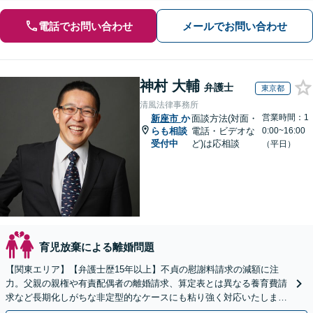
電話でお問い合わせ
メールでお問い合わせ
神村 大輔
弁護士
東京都
清風法律事務所
営業時間：1
新座市
か
面談方法(対面・
らも相談
電話・ビデオな
0:00~16:00
受付中
ど)は応相談
（平日）
育児放棄による離婚問題
【関東エリア】【弁護士歴15年以上】不貞の慰謝料請求の減額に注
力。父親の親権や有責配偶者の離婚請求、算定表とは異なる養育費請
求など長期化しがちな非定型的なケースにも粘り強く対応いたしま
す。【初回相談30分無料】【休日・夜間相談可】