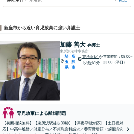
新座市から近い育児放棄に強い弁護士
加藤 善大
弁護士
東所沢法律事務所
埼
所
東所沢駅
か
営業時間：08:00~
玉
沢
|
23:00（平日）
ら徒歩1分
県
市
育児放棄による離婚問題
【初回相談無料】【東所沢駅徒歩30秒】【深夜早朝対応】【土日祝対
応】中高年離婚／財産分与／不貞慰謝料請求／養育費増額・減額請求