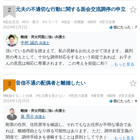
主張は考えられます。 養育費なども含めて一度弁護士に相談すること
を勧めます。
2
元夫の不適切な行動に関する面会交流調停の申立
#面会交流
#DV・暴力
#モラハラ
#借金・浪費癖
#調停
#育児放棄
2024年2月2日
役にたった
7
離婚・男女問題に強い弁護士
中村 誠志
弁護士
頂いている内容を踏まえて、私の見解をお伝えさせて頂きます。 裁判
所の考えとして、十分な調停対応をするという前提であれば、お子さ
んの意思は相応に尊重されます。 この考えを前提に相手方と対応され
ても良いかと思われます。 まず、私としては、ご自身で対応されるな
ら、今後方法も含めて裁判所で話し合いたいと相手方に伝え、面会交
流調停を行われることをお勧めします。 他方、弁護士を就けることも
3
音信不通の配偶者と離婚したい
考えられるなら(ご心労を考えるとその方が良いかもしれません)、早め
にご相談を行かれる方が良いかもしれません(法テラスを利用されると
#離婚すること自体
#生活費を渡さない
#悪意の遺棄
#養育費
#親権
#育児放棄
費用は相当抑えられるかと思います)。 損害賠償、間接強制について
2024年1月25日
役にたった
9
は、それほど容易に認められるものではありませんが、調停条項の内
離婚・男女問題に強い弁護士
容によりますので(従前の調停段階で具体的な面会の方法まで特定され
泉 亮介
弁護士
ていれば間接強制が認められる可能性も高いです)、早めにご相談され
附票の住所、住民票等を確認し、それでもなお住所が不明な場合であ
ることをお勧めします。 ご自身にとって納得できる方向で進められる
れば、離婚理由となり得る可能性はあります。 ただ、調停前置主義の
ことをお祈りしております。
関係で、調停手続きを省略することは原則としてできません。また、