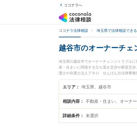
ココナラへ
ココナラ法律相談
埼玉県で法律相談できる
越谷市のオーナーチェ
埼玉県の越谷市でオーナーチェンジトラブルに
産・住まいに関係する立ち退き交渉や家賃交渉
護士や弁護士法人アネロ せんげん台法律事務
注目されています。『越谷市で土日や夜間に発
富な近くの弁護士を検索したい』『初回相談無
エリア
埼玉県、越谷市
相談内容
不動産・住まい、オーナー
詳細条件
未選択