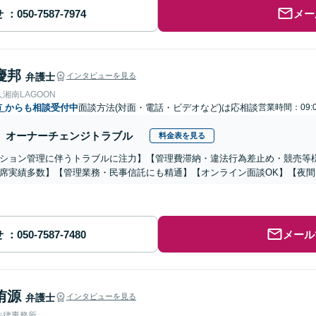
せ
メー
慶邦
弁護士
インタビューを見る
湘南LAGOON
市
からも相談受付中
面談方法(対面・電話・ビデオなど)は応相談
営業時間：09:0
オーナーチェンジトラブル
料金表を見る
ション管理に伴うトラブルに注力】【管理費滞納・違法行為差止め・競売等
席実績多数】【管理業務・民事信託にも精通】【オンライン面談OK】【夜
せ
メール
侑源
弁護士
インタビューを見る
法律事務所