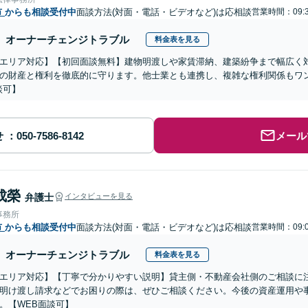
市
からも相談受付中
面談方法(対面・電話・ビデオなど)は応相談
営業時間：09:3
オーナーチェンジトラブル
料金表を見る
エリア対応】【初回面談無料】建物明渡しや家賃滞納、建築紛争まで幅広く
の財産と権利を徹底的に守ります。他士業とも連携し、複雑な権利関係もワン
談可】
せ
メール
成榮
弁護士
インタビューを見る
事務所
市
からも相談受付中
面談方法(対面・電話・ビデオなど)は応相談
営業時間：09:0
オーナーチェンジトラブル
料金表を見る
エリア対応】【丁寧で分かりやすい説明】貸主側・不動産会社側のご相談に
明け渡し請求などでお困りの際は、ぜひご相談ください。今後の資産運用や
。【WEB面談可】