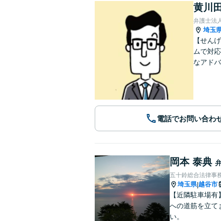
黄川田
弁護士法
埼玉
【せんげ
ムで対応
なアドバ
電話でお問い合わ
岡本 泰典
五十鈴総合法律事
埼玉県
越谷市
|
【近隣駐車場有
への道筋を立て
い。