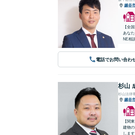
越谷
【全国
あなた
NE相
電話でお問い合わ
杉山 
杉山法律
越谷
【関東
建物の
します