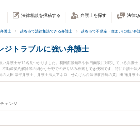
法律相談を投稿する
弁護士を探す
法律Q
弁護士
越谷市で法律相談できる弁護士
越谷市で不動産・住まいに強い弁
ンジトラブルに強い弁護士
強い弁護士が12名見つかりました。初回面談無料や休日面談に対応している弁護士
、不動産契約解除等の細かな分野での絞り込み検索もでき便利です。特に弁護士法人
所の太田 恭平弁護士、弁護士法人アネロ せんげん台法律事務所の黄川田 拓弁護
生したオーナーチェンジトラブルのトラブルを今すぐに弁護士に相談したい』『オ
料でオーナーチェンジトラブルを法律相談できる越谷市内の弁護士に相談予約した
チェンジ