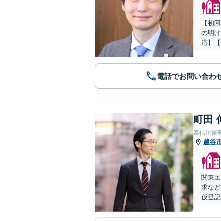
【初回
の明け
応】【
電話でお問い合わ
町田 
泰信法律
越谷
関東エ
求など
仮登記