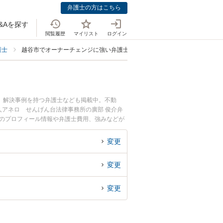
弁護士の方はこちら
&Aを探す
閲覧履歴
マイリスト
ログイン
護士
越谷市でオーナーチェンジに強い弁護士
、解決事例を持つ弁護士なども掲載中。不動
アネロ せんげん台法律事務所の廣部 俊介弁
士のプロフィール情報や弁護士費用、強みなどが
ーナーチェンジトラブルのトラブル解決の実績豊
い』などでお困りの相談者さんにおすすめです。
変更
変更
変更