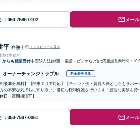
せ
メール
耕平
弁護士
インタビューを見る
附法律事務所
市
からも相談受付中
面談方法(対面・電話・ビデオなど)は応相談
営業時間：10:0
オーナーチェンジトラブル
料金表を見る
相談30分無料】【関東エリア対応】【テナント側・賃貸人側どちらもサポー
方の不安な気持ちに寄り添い、適切な権利保護を行います「豊富な実績を持
休日・夜間相談可】
せ
メール