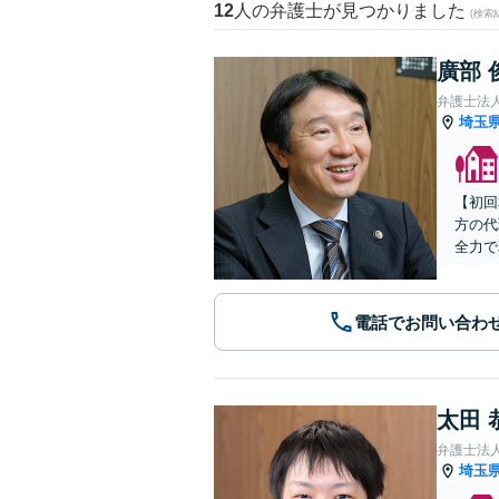
12
人の弁護士が見つかりました
(検索
廣部 
弁護士法
埼玉
【初回
方の代
全力で
電話でお問い合わ
太田 
弁護士法
埼玉