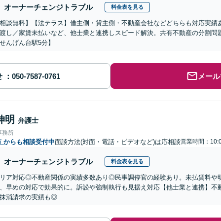
オーナーチェンジトラブル
料金表を見る
相談無料】【法テラス】借主側・貸主側・不動産会社などどちらも対応実績
渡し／家賃未払いなど、他士業と連携しスピード解決。共有不動産の分割問
せんげん台駅5分】
せ
メール
伸明
弁護士
事務所
市
からも相談受付中
面談方法(対面・電話・ビデオなど)は応相談
営業時間：10:0
オーナーチェンジトラブル
料金表を見る
リア対応◎不動産関係の実績多数あり◎民事調停官の経験あり。未払賃料や
、早めの対応で効果的に。訴訟や強制執行も見据え対応【他士業と連携】不
抹消請求の実績も◎