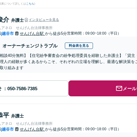
結果について詳しくは
こちら
)
俊介
弁護士
インタビューを見る
人アネロ せんげん台法律事務所
県
越谷市
せんげん台駅
から徒歩5分
営業時間：09:00~18:00（平日）
|
オーナーチェンジトラブル
料金表を見る
相談40分無料】【住宅紛争審査会の紛争処理委員を経験した弁護士】「貸主
理人の経験が多くあるからこそ、それぞれの立場を理解し、最適な解決策を
取り組みます
せ
メール
恭平
弁護士
人アネロ せんげん台法律事務所
県
越谷市
せんげん台駅
から徒歩5分
営業時間：09:00~18:00（平日）
|