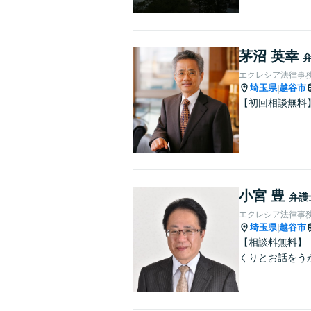
茅沼 英幸
エクレシア法律事
埼玉県
越谷市
|
【初回相談無料
小宮 豊
弁護
エクレシア法律事
埼玉県
越谷市
|
【相談料無料】
くりとお話をう