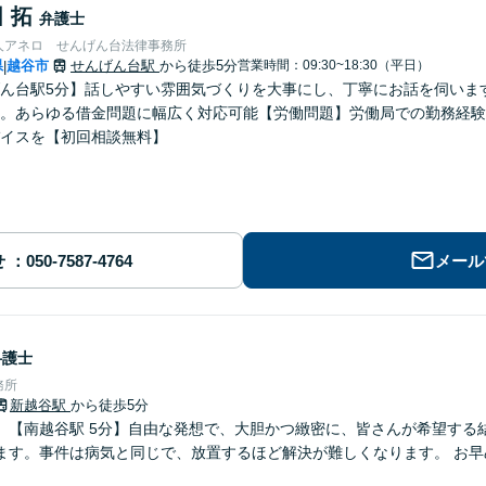
 拓
弁護士
人アネロ せんげん台法律事務所
県
越谷市
せんげん台駅
から徒歩5分
営業時間：09:30~18:30（平日）
|
ん台駅5分】話しやすい雰囲気づくりを大事にし、丁寧にお話を伺いま
。あらゆる借金問題に幅広く対応可能【労働問題】労働局での勤務経験
イスを【初回相談無料】
せ
メール
弁護士
務所
新越谷駅
から徒歩5分
】【南越谷駅 5分】自由な発想で、大胆かつ緻密に、皆さんが希望する
ます。事件は病気と同じで、放置するほど解決が難しくなります。 お早