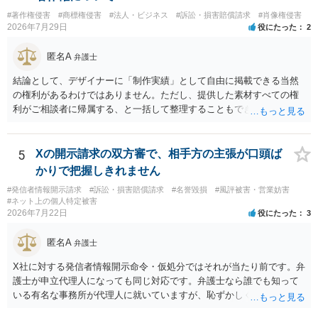
#著作権侵害
#商標権侵害
#法人・ビジネス
#訴訟・損害賠償請求
#肖像権侵害
2026年7月29日
役にたった
2
匿名A
弁護士
結論として、デザイナーに「制作実績」として自由に掲載できる当然
の権利があるわけではありません。ただし、提供した素材すべての権
利がご相談者に帰属する、と一括して整理することもできません。 ご
自身が撮影・執筆した写真や文章は、創作性があれば原則としてご自
身が著作権者です。 他方、ブランド名、文字主体のロゴ、商品情報、
短いキャッチコピー、販売コンセプトなどは、通常、著作物には当た
5
Xの開示請求の双方審で、相手方の主張が口頭ば
りません。ただし、ロゴに独自の図形やイラスト等が含まれる場合に
かりで把握しきれません
は、その表現部分が著作物となる可能性があります。 また、人物写真
#発信者情報開示請求
#訴訟・損害賠償請求
#名誉毀損
#風評被害・営業妨害
の著作権は撮影者に、肖像に関する権利は被写体本人に帰属します
#ネット上の個人特定被害
（著作権法2条・17条）。 ウェブサイト全体に当然に著作権が生じる
2026年7月22日
役にたった
3
わけではありません。デザイナーが独自に制作したイラストやバナー
等は別として、一般的なレイアウトや配色、依頼者から提供された素
匿名A
弁護士
材を希望に沿って配置した部分には、通常、著作物性は認められにく
いと考えられます。仮に具体的な画面構成の一部に創作性が認められ
X社に対する発信者情報開示命令・仮処分ではそれが当たり前です。弁
ても、その権利は当該部分に限られ、ご相談者の写真や文章等を制作
護士が申立代理人になっても同じ対応です。弁護士なら誰でも知って
実績として掲載する権限まで当然に生じるものではありません。 もっ
いる有名な事務所が代理人に就いていますが、恥ずかしくないのだろ
とも、契約書がなくても、見積書、メール、利用規約等に実績掲載へ
うかと思います。