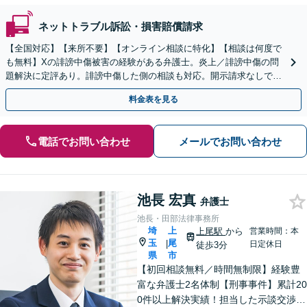
ネットトラブル訴訟・損害賠償請求
【全国対応】【来所不要】【オンライン相談に特化】【相談は何度で
も無料】Xの誹謗中傷被害の経験がある弁護士。炎上／誹謗中傷の問
題解決に定評あり。誹謗中傷した側の相談も対応。開示請求なしで本
人の特定ができる場合もあり。
料金表を見る
電話でお問い合わせ
メールでお問い合わせ
池長 宏真
弁護士
池長・田部法律事務所
埼
上
上尾駅
から
営業時間：本
玉
尾
|
日定休日
徒歩3分
県
市
【初回相談無料／時間無制限】経験豊
富な弁護士2名体制【刑事事件】累計20
0件以上解決実績！担当した示談交渉の