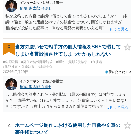
インターネットに強い弁護士
稲葉 進太郎
弁護士
私が投稿した内容は誹謗中傷として当てはまるものでしょうか？ →誹
謗中傷は一般的な用語なのでその該当性について回答しかねますが、
相談者が投稿した記事は、単なる意見の表明といえる可能性が高く、
権利侵害が認められる可能性は低いと存じます。 もし当てはまるとし
て、開示請求が認められたり、民事裁判や刑事裁判に発展しうるもの
でしょうか？ →権利侵害や、名誉毀損・侮辱に該当する可能性が低い
3
当方の腹いせで相手方の個人情報をSNSで晒して
ため、民事裁判や刑事裁判に発展することはあまり考えられないよう
しまい名誉毀損させてしまったかもしれない
に思われます。
#名誉毀損
#発信者情報開示請求
#訴訟・損害賠償請求
#加害者
#風評被害・営業妨害
#誹謗中傷
2026年7月29日
役にたった
2
インターネットに強い弁護士
稲葉 進太郎
弁護士
もし賠償金を請求されたら分割払い（最大何回まで）は可能でしょう
か？ →相手方が応じれば可能でしょう。 賠償金はいくらくらいになり
そうですか？ →数十万円から１００万円単位まで様々であり、不明で
す。相手方から相談者様に対し請求がなされた場合、減額や分割の交
渉が行われ、双方合意に至れば支払が開始され、決裂して相手方が訴
訟提起を選択すれば訴訟の中で解決がなされる流れが通常です。
4
ホームページ制作における使用した画像や文章の
著作権について