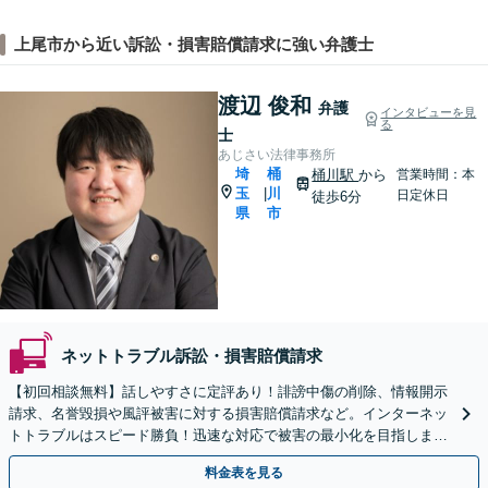
上尾市から近い訴訟・損害賠償請求に強い弁護士
渡辺 俊和
弁護
インタビューを見
る
士
あじさい法律事務所
埼
桶
桶川駅
から
営業時間：本
玉
川
|
日定休日
徒歩6分
県
市
ネットトラブル訴訟・損害賠償請求
【初回相談無料】話しやすさに定評あり！誹謗中傷の削除、情報開示
請求、名誉毀損や風評被害に対する損害賠償請求など。インターネッ
トトラブルはスピード勝負！迅速な対応で被害の最小化を目指します
【桶川駅6分】【オンライン相談OK】【LINE連携可】
料金表を見る