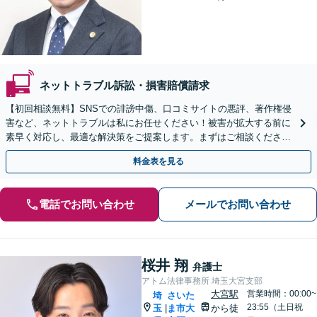
ネットトラブル訴訟・損害賠償請求
【初回相談無料】SNSでの誹謗中傷、口コミサイトの悪評、著作権侵
害など、ネットトラブルは私にお任せください！被害が拡大する前に
素早く対応し、最適な解決策をご提案します。まずはご相談ください
【電話・WEB相談可】【夜間や休日相談可】
料金表を見る
電話でお問い合わせ
メールでお問い合わせ
桜井 翔
弁護士
アトム法律事務所 埼玉大宮支部
大宮駅
営業時間：00:00~
埼
さいた
23:55（土日祝
玉
ま市大
から徒
|