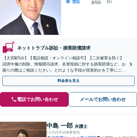
県
宮区
日）
歩5分
ネットトラブル訴訟・損害賠償請求
【大宮駅5分】【電話相談・オンライン相談可】【二次被害を防ぐ】
誹謗中傷の削除、情報開示請求、名誉毀損に対する損害賠償など、お
困りの際はご相談ください。どのような手段が現実的かを丁寧にご説
明し、依頼者さまにとって納得のいく解決を目指します。
料金表を見る
電話でお問い合わせ
メールでお問い合わせ
中島 一郎
弁護士
CLOVER法律事務所