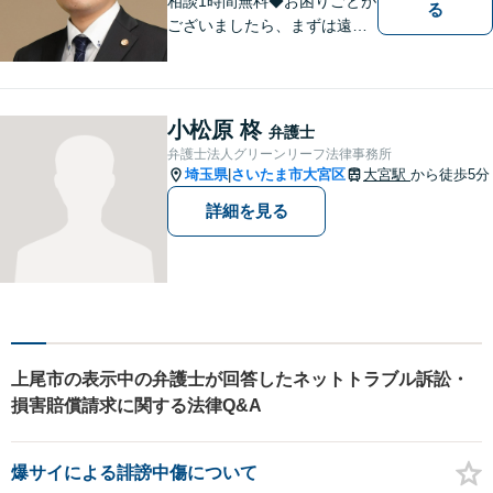
相談1時間無料◆お困りごとが
る
ございましたら、まずは遠慮
なくご相談ください。早期解
決に向けて尽力いたします。
小松原 柊
弁護士
弁護士法人グリーンリーフ法律事務所
埼玉県
さいたま市大宮区
大宮駅
から徒歩5分
|
詳細を見る
上尾市の表示中の弁護士が回答したネットトラブル訴訟・
損害賠償請求に関する法律Q&A
爆サイによる誹謗中傷について