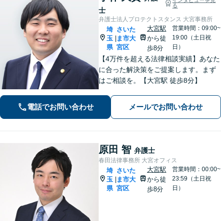
る
士
弁護士法人プロテクトスタンス 大宮事務所
大宮駅
営業時間：09:00~
埼
さいた
19:00（土日祝
玉
ま市大
から徒
|
県
宮区
日）
歩8分
【4万件を超える法律相談実績】あなた
に合った解決策をご提案します。まず
はご相談を。【大宮駅 徒歩8分】
電話でお問い合わせ
メールでお問い合わせ
原田 智
弁護士
春田法律事務所 大宮オフィス
大宮駅
営業時間：00:00~
埼
さいた
23:59（土日祝
玉
ま市大
から徒
|
県
宮区
日）
歩8分