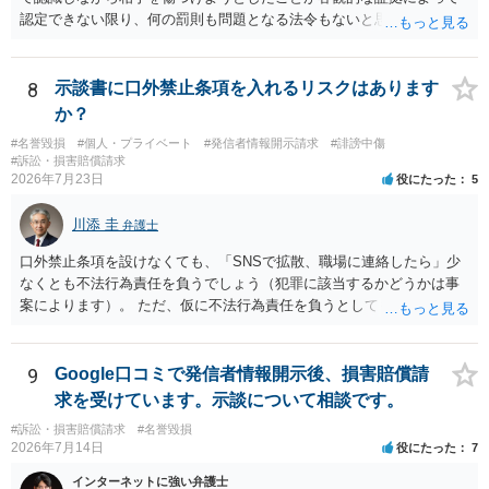
認定できない限り、何の罰則も問題となる法令もないと思われます。
8
示談書に口外禁止条項を入れるリスクはあります
か？
#名誉毀損
#個人・プライベート
#発信者情報開示請求
#誹謗中傷
#訴訟・損害賠償請求
2026年7月23日
役にたった
5
川添 圭
弁護士
口外禁止条項を設けなくても、「SNSで拡散、職場に連絡したら」少
なくとも不法行為責任を負うでしょう（犯罪に該当するかどうかは事
案によります）。 ただ、仮に不法行為責任を負うとしても、違約金を
決めておかなければ慰謝料程度しか認められないケースが出てきます
（日本の裁判所が認定する慰謝料は、到底被害感情を満足させられる
ような金額ではありません）。そのため、口外禁止条項とともに口外
9
Google口コミで発信者情報開示後、損害賠償請
した場合の違約金（100～200万円程度）を定めることには、大きな意
求を受けています。示談について相談です。
味と抑止力があります。 逆に、口外禁止条項を設けると、正当な理由
#訴訟・損害賠償請求
#名誉毀損
がある場合を除いて第三者へ情報開示ができなくなります。そのた
2026年7月14日
役にたった
7
め、口外禁止条項によって自らを縛られてしまうと困るようなケース
（例えば弁護団事件でマスコミ等へ公表する必要があるケース等）で
インターネットに強い弁護士