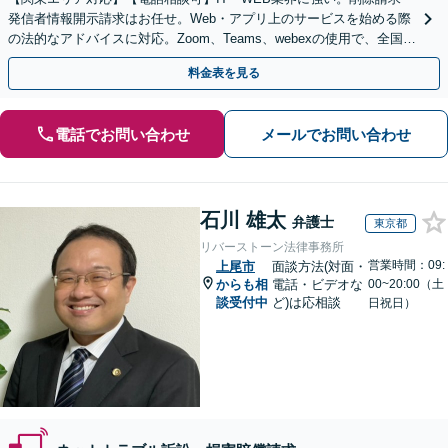
発信者情報開示請求はお任せ。Web・アプリ上のサービスを始める際
の法的なアドバイスに対応。Zoom、Teams、webexの使用で、全国か
らのご相談にも対応【平日夜間面談可】
料金表を見る
電話でお問い合わせ
メールでお問い合わせ
石川 雄太
弁護士
東京都
リバーストーン法律事務所
営業時間：09:
上尾市
面談方法(対面・
からも相
電話・ビデオな
00~20:00（土
談受付中
ど)は応相談
日祝日）