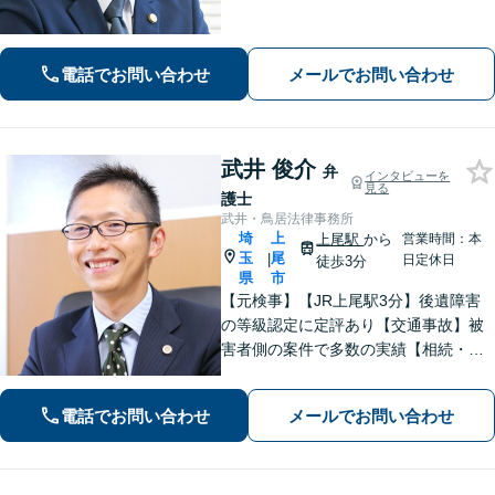
ほとんどで不起訴獲得。性犯罪や暴
行・傷害に精通【離婚問題】不貞慰謝
料請求や財産分与、親権、養育費な
電話でお問い合わせ
メールでお問い合わせ
ど、累計200件以上の解決実績【上尾駅
3分】
武井 俊介
弁
インタビューを
見る
護士
武井・鳥居法律事務所
埼
上
上尾駅
から
営業時間：本
玉
尾
|
日定休日
徒歩3分
県
市
【元検事】【JR上尾駅3分】後遺障害
の等級認定に定評あり【交通事故】被
害者側の案件で多数の実績【相続・遺
言】紛争解決、遺言書作成をサポート
【刑事事件】検事経験・豊富な実績、
電話でお問い合わせ
メールでお問い合わせ
スピーディーな接見が強み、上尾警察
署5分【初回面談30分無料】