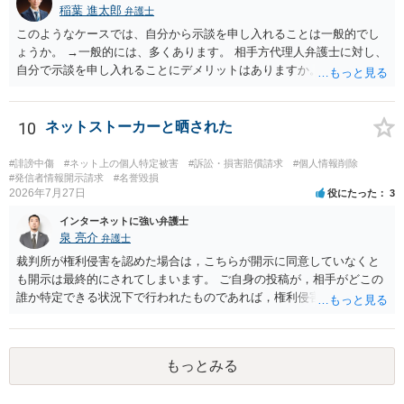
は、口外禁止の範囲を特定・限定する等の工夫をすることがあります
稲葉 進太郎
弁護士
が、個人間の紛争で、合意後もみだりに紛争情報を口外することそれ
このようなケースでは、自分から示談を申し入れることは一般的でし
自体が異常事態であって、相手方への抑止効果として口外禁止条項を
ょうか。 →一般的には、多くあります。 相手方代理人弁護士に対し、
設定しておく方が望ましい場合が多いと思われます（上記のとおり、
自分で示談を申し入れることにデメリットはありますか。 →弁護士で
口外禁止条項は、違反した際の違約金条項とワンセットにすることで
はない方が減額交渉に望む場合、知識がないことから、相手方が納得
効果を発揮するといえます）。
できる主張を展開するのが難しいという点が指摘されるでしょう。 弁
護士に依頼する経済的余裕がない場合、自分で示談交渉を行う際に注
10
ネットストーカーと晒された
意すべき点があれば教えてください。 →分からないことが出てきたら
弁護士にご相談になるのが良いかと存じます。まずは電話相談などで
#誹謗中傷
#ネット上の個人特定被害
#訴訟・損害賠償請求
#個人情報削除
直接弁護士にご相談になることをお勧めいたします。
#発信者情報開示請求
#名誉毀損
2026年7月27日
役にたった
3
インターネットに強い弁護士
泉 亮介
弁護士
裁判所が権利侵害を認めた場合は，こちらが開示に同意していなくと
も開示は最終的にされてしまいます。 ご自身の投稿が，相手がどこの
誰か特定できる状況下で行われたものであれば，権利侵害性が認めら
れる可能性はあるかと思われます。 もっとも，相手方の晒し行為につ
いても，アカウントを特定したうえで，ネットストーカーとして晒し
たのであれば，かかる行為に権利侵害性が認められる可能性はあるで
もっとみる
しょう。