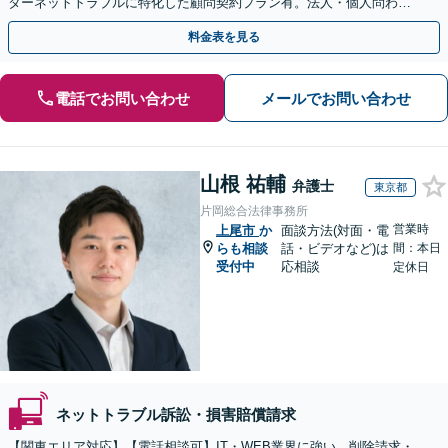
ターネットトラブルに特化した顧問契約プラン有。法人・個人問わず
お気軽にご相談下さい。【オンライン相談可】
料金表を見る
電話でお問い合わせ
メールでお問い合わせ
山根 祐輔
弁護士
東京都
片岡総合法律事務所
営業時
上尾市
か
面談方法(対面・電
らも相談
話・ビデオなど)は
間：本日
受付中
応相談
定休日
ネットトラブル訴訟・損害賠償請求
【関東エリア対応】【電話相談可】IT・WEB業界に強い。削除請求・