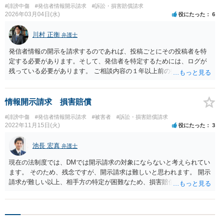
#誹謗中傷
#発信者情報開示請求
#訴訟・損害賠償請求
2026年03月04日(水)
役にたった
6
川村 正衡
弁護士
発信者情報の開示を請求するのであれば、投稿ごとにその投稿者を特
定する必要があります。そして、発信者を特定するためには、ログが
残っている必要があります。 ご相談内容の１年以上前の投稿について
は、ログが残っておらず、発信者を特定できない可能性が高いと思い
ます。 一般論として、相手方に資力がない場合には、いくらを支払え
との判決が出たとしても、その金額を回収できないことはあり得ま
情報開示請求 損害賠償
す。
#誹謗中傷
#発信者情報開示請求
#被害者
#訴訟・損害賠償請求
2022年11月15日(火)
役にたった
3
池長 宏真
弁護士
現在の法制度では、DMでは開示請求の対象にならないと考えられてい
ます。 そのため、残念ですが、開示請求は難しいと思われます。 開示
請求が難しい以上、相手方の特定が困難なため、損害賠償請求もでき
ないと考えられます。 現状ではコミュニティガイドラインに基づき、
相手方を通報したりすることで運営に対応を求めるか、ブロックする
しかないと思われます。