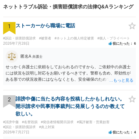
ネットトラブル訴訟・損害賠償請求の法律Q&Aランキング
1
ストーカーから職場に電話
#訴訟・損害賠償請求
#被害者
#ネット上の個人特定被害
#個人・プライベート
2026年7月28日
役にたった
6
匿名A
弁護士
せっかく弁護士に依頼をしておられるのですから、ご依頼中の弁護士
には状況を説明し対応をお願いするべきです。警察も含め、即効性が
ある形での状況改善にはならなくとも、安全確保のためできることは
ある筈です。
2
誹謗中傷に当たる内容を投稿したかもしれない。
開示請求や民事刑事裁判に発展しうるのか教えて
欲しい。
#誹謗中傷
#名誉毀損
#発信者情報開示請求
#風評被害・営業妨害
#訴訟・損害賠償請求
#炎上対策
2026年7月27日
役にたった
4