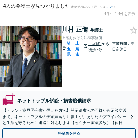
4
人の弁護士が見つかりました
(検索結果について詳しくは
こちら
)
4件中 1-4件を表示
川村 正衡
弁護士
上尾あおぞら法律事務所
埼
上
上尾駅
から
営業時間：本
玉
尾
|
日定休日
徒歩7分
県
市
ネットトラブル訴訟・損害賠償請求
【トレント意見照会書が届いた方へ】開示請求への回答から示談交渉
まで、ネットトラブルの実績豊富な弁護士が、あなたのプライバシー
と生活を守るために迅速に対応します【セミナー実績多数】【休日・
夜間相談OK】【上尾駅7分】
料金表を見る