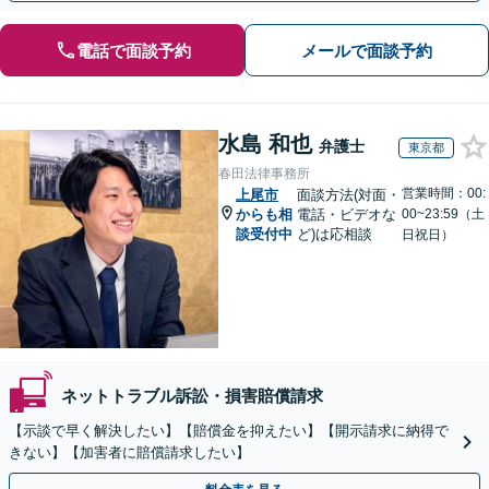
電話で面談予約
メールで面談予約
水島 和也
弁護士
東京都
春田法律事務所
営業時間：00:
上尾市
面談方法(対面・
からも相
電話・ビデオな
00~23:59（土
談受付中
ど)は応相談
日祝日）
ネットトラブル訴訟・損害賠償請求
【示談で早く解決したい】【賠償金を抑えたい】【開示請求に納得で
きない】【加害者に賠償請求したい】