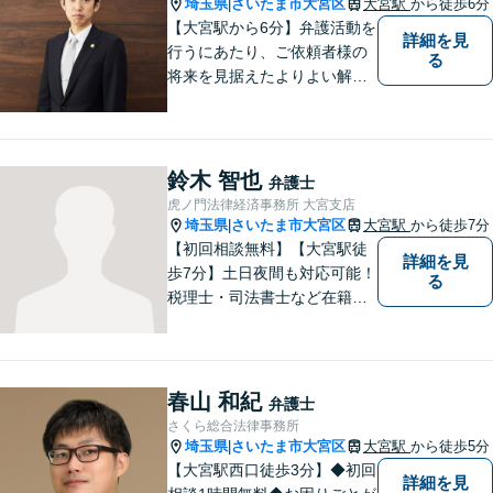
埼玉県
さいたま市大宮区
大宮駅
から徒歩6分
|
【大宮駅から6分】弁護活動を
詳細を見
行うにあたり、ご依頼者様の
る
将来を見据えたよりよい解決
を意識しております。【企業
法務/相続・遺言/不動産】
鈴木 智也
弁護士
虎ノ門法律経済事務所 大宮支店
埼玉県
さいたま市大宮区
大宮駅
から徒歩7分
|
【初回相談無料】【大宮駅徒
詳細を見
歩7分】土日夜間も対応可能！
る
税理士・司法書士など在籍で
ワンストップサービスを実
現。ふるさと埼玉で、皆様の
人生のお困りごとを解決しま
す。まずはご相談をお聞かせ
春山 和紀
弁護士
ください。
さくら総合法律事務所
埼玉県
さいたま市大宮区
大宮駅
から徒歩5分
|
【大宮駅西口徒歩3分】◆初回
詳細を見