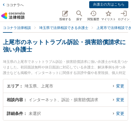
弁護士の方はこちら
ココナラへ
投稿する
探す
閲覧履歴
マイリスト
ログイン
ココナラ法律相談
埼玉県で法律相談できる弁護士
上尾市で法律相談で
上尾市のネットトラブル訴訟・損害賠償請求に
強い弁護士
埼玉県の上尾市でネットトラブル訴訟・損害賠償請求に強い弁護士が4名見つか
りました。初回面談無料や休日面談に対応している弁護士、解決事例を持つ弁
護士なども掲載中。インターネットに関係する誹謗中傷や名誉毀損、個人特定
等の細かな分野での絞り込み検索もでき便利です。特に上尾あおぞら法律事務
所の川村 正衡弁護士や池長・田部法律事務所の池長 宏真弁護士、武井・鳥居法
エリア
埼玉県、上尾市
変更
律事務所の武井 俊介弁護士のプロフィール情報や弁護士費用、強みなどが注目
されています。『上尾市で土日や夜間に発生したネットトラブル訴訟・損害賠
相談内容
インターネット、訴訟・損害賠償請求
変更
償請求のトラブルを今すぐに弁護士に相談したい』『ネットトラブル訴訟・損
害賠償請求のトラブル解決の実績豊富な近くの弁護士を検索したい』『初回相
談無料でネットトラブル訴訟・損害賠償請求を法律相談できる上尾市内の弁護
詳細条件
未選択
変更
士に相談予約したい』などでお困りの相談者さんにおすすめです。