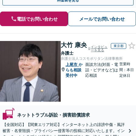
料金表を見る
電話でお問い合わせ
メールでお問い合わせ
大竹 康央
東京都
インタビュ
ーを見る
弁護士
弁護士法人コスモポリタン法律事務所
営業時
上尾市
か
面談方法(対面・電
らも相談
話・ビデオなど)は
間：本日
受付中
応相談
定休日
ネットトラブル訴訟・損害賠償請求
【全国対応】【関東エリア対応】インターネット上の誹謗中傷・風評
被害・名誉毀損・プライバシー侵害等の投稿に対応いたします。イン