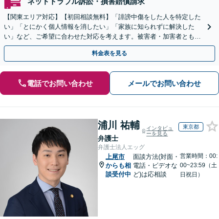
ネットトラブル訴訟・損害賠償請求
【関東エリア対応】【初回相談無料】「誹謗中傷をした人を特定した
い」「とにかく個人情報を消したい」「家族に知られずに解決した
い」など、ご希望に合わせた対応を考えます。被害者・加害者ともに
対応可。企業のネットトラブルもお任せ【土日祝対応可】
料金表を見る
電話でお問い合わせ
メールでお問い合わせ
浦川 祐輔
東京都
インタビュ
ーを見る
弁護士
弁護士法人エッグ
営業時間：00:
上尾市
面談方法(対面・
からも相
電話・ビデオな
00~23:59（土
談受付中
ど)は応相談
日祝日）