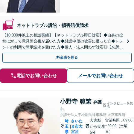
ネットトラブル訴訟・損害賠償請求
【10,000件以上の相談実績】【ネットトラブル即日対応】◆自身の投
稿に対して意見照会書が届いた方◆誹謗中傷の被害に遭った方◆トレ
ントの利用で開示請求を受けた方◆個人・法人問わず対応◎【来所不
要／LINE相談可】
料金表を見る
電話でお問い合わせ
メールでお問い合わせ
小野寺 範繁
弁護
インタビューを見
る
士
弁護士法人平松剛法律事務所 大宮事務所
大宮駅
営業時間：09:00
埼
さいた
~20:00（土曜
玉
ま市大
から徒歩
|
県
宮区
日）
6分