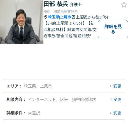
田部 恭兵
弁護士
池長・田部法律事務所
埼玉県
上尾市
上尾駅
から徒歩3分
|
【JR線上尾駅より3分】【初
詳細を見
回相談無料】離婚男女問題/交
る
通事故/借金問題/遺産相続/債
権回収を中心とした幅広い分
野を取り扱っております。皆
様に安心していただけるよう
に無料相談を時間を区切らず
に設けております。ぜひ、お
気軽にご相談ください。
エリア
埼玉県、上尾市
変更
相談内容
インターネット、訴訟・損害賠償請求
変更
詳細条件
未選択
変更