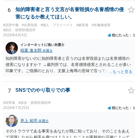
の同意があれば別です。また、単に制作を担当した事実を記載した
り、公開中のサイトへリンクしたりする行為まで当然に禁止できると
6
知的障害者と言う文言が名誉毀損か名誉感情の侵
は限りません。 人物写真については、通常のSNSへの無断掲載と同
害になるか教えてほしい。
様、掲載目的、態様、必要性、本人の特定可能性等から判断されま
#誹謗中傷
#名誉毀損
#個人・プライベート
#被害者
#肖像権侵害
す。営業目的であり、本人も掲載を拒否していることは、違法性を認
#訴訟・損害賠償請求
める方向の事情となりますが、自動的に肖像権侵害となるわけではあ
2026年8月4日
役にたった
1
りません。 まず、見積書、メール、チャット、デザイナーの利用規約
を確認したうえで、「提供素材及びこれを含む画面の複製・SNS掲載
インターネットに強い弁護士
稲葉 進太郎
を許諾しない」と書面で明確に通知することをお勧めします。すでに
弁護士
掲載された場合は、URL、掲載日時、画面を保存してから削除を求め
知的障害がないのに知的障害者と言うのは名誉毀損または名誉感情の
てください。
侵害になりますか？ →裁判所では、名誉感情侵害とされることが多い
印象です。ご指摘のとおり、文脈上侮辱の意味で言っている点も加味
されていると思います。
7
SNSでのやり取りでの事
#加害者
#訴訟・損害賠償請求
2026年7月25日
役にたった
1
井上 祐司
弁護士
そのトラウマである事実をあなたが既に知っており、そのことをあえ
て認識しながら相手を傷つけようとしたことが客観的な証拠によって