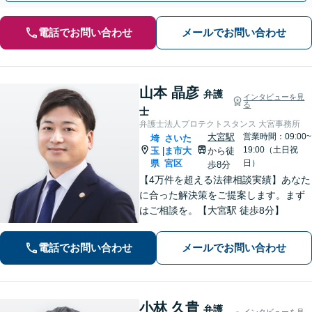
電話でお問い合わせ
メールでお問い合わせ
山本 晶彦
弁護
インタビューを見
る
士
弁護士法人プロテクトスタンス 大宮事務所
大宮駅
営業時間：09:00~
埼
さいた
19:00（土日祝
玉
ま市大
から徒
|
県
宮区
日）
歩8分
【4万件を超える法律相談実績】あなた
に合った解決策をご提案します。まず
はご相談を。【大宮駅 徒歩8分】
電話でお問い合わせ
メールでお問い合わせ
小林 久貴
弁護
インタビューを見