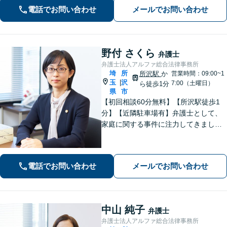
へと導きます【休日夜間対応】【上福
電話でお問い合わせ
メールでお問い合わせ
岡駅8分】【駐車場あり】
野付 さくら
弁護士
弁護士法人アルファ総合法律事務所
埼
所
所沢駅
か
営業時間：09:00~1
玉
沢
|
7:00（土曜日）
ら徒歩1分
県
市
【初回相談60分無料】【所沢駅徒歩1
分】【近隣駐車場有】弁護士として、
家庭に関する事件に注力してきまし
た。依頼者さまに寄り添い、全力でサ
ポートいたします。【完全個室でプラ
イバシー配慮】【当日・夜間（18時ま
電話でお問い合わせ
メールでお問い合わせ
で）の相談可】
中山 純子
弁護士
弁護士法人アルファ総合法律事務所