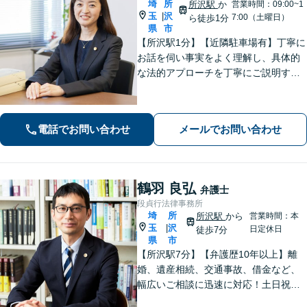
埼
所
所沢駅
か
営業時間：09:00~1
玉
沢
|
7:00（土曜日）
ら徒歩1分
県
市
【所沢駅1分】【近隣駐車場有】丁寧に
お話を伺い事実をよく理解し、具体的
な法的アプローチを丁寧にご説明する
ことを心掛けています。皆様の困りご
とに寄り添い、可能な解決策を探すお
手伝いをいたします。どうぞお気軽に
電話でお問い合わせ
メールでお問い合わせ
ご相談ください。
鶴羽 良弘
弁護士
段貞行法律事務所
埼
所
所沢駅
から
営業時間：本
玉
沢
|
日定休日
徒歩7分
県
市
【所沢駅7分】【弁護歴10年以上】離
婚、遺産相続、交通事故、借金など、
幅広いご相談に迅速に対応！土日祝夜
間も対応◎1人1人に最適な解決方法を