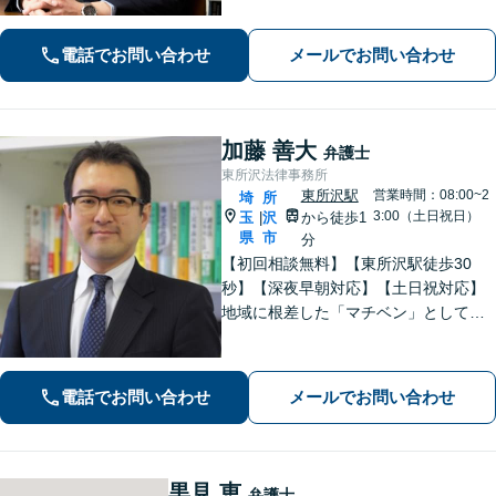
ご提案します。まずはお気軽にご相談
ください！【初回相談無料】
電話でお問い合わせ
メールでお問い合わせ
加藤 善大
弁護士
東所沢法律事務所
東所沢駅
営業時間：08:00~2
埼
所
3:00（土日祝日）
玉
沢
から徒歩1
|
県
市
分
【初回相談無料】【東所沢駅徒歩30
秒】【深夜早朝対応】【土日祝対応】
地域に根差した「マチベン」として、
みなさまの法律トラブルに真剣に向き
合います。ご都合に合わせて出張相談
も承ります。リーズナブルな料金体系
電話でお問い合わせ
メールでお問い合わせ
をご提供しています。
黒見 恵
弁護士