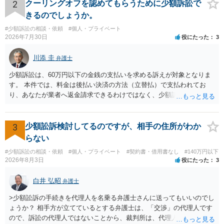
し、やむを得ず、返還金23万円及びこれに対する遅延損害金の支払い
2
クーリングオフを認めてもらうために少額訴訟で
を求める民事訴訟、支払督促その他必要な法的手続を直ちに講じま
きるのでしょうか。
す。 その際には、訴訟に要する費用その他法令上認められる金員につ
#少額訴訟の相談・依頼
#個人・プライベート
いても併せて請求する予定ですので、あらかじめ申し添えます。 本件
2026年7月30日
役にたった
3
は、貴殿自らが契約を解約したことによって生じた返還義務の履行を
求めるものにすぎません。貴殿の仕入先との取引関係や返金時期など
川添 圭
弁護士
の内部事情は、私に対する返還義務の発生や履行時期には何ら影響を
及ぼすものではありません。 これ以上、本件の解決を不必要に遅延さ
少額訴訟は、60万円以下の金銭の支払いを求める訴えが対象となりま
せることなく、誠意をもって速やかに返金手続を履行されるよう、強
す。 本件では、料金は後払い決済の方法（立替払）で支払われてお
く求めます。 以上
り、あなたが業者へ返金請求できるわけではなく、少額訴訟は使えな
いと思われます。 当該事業者と後払い決済業者を被告として債務不存
在確認請求訴訟を提起することも考えられますが、まずは後払い決済
業者へ（原契約のクーリング・オフの証拠の写しとともに）支払拒絶
3
少額訟訴検討してるのですが、相手の住所がわか
の通知書を送り、もし訴訟や支払督促を行ってきた場合には全面的に
らない
争う、というやり方がベターではないかと思います。弁護士会の相談
#少額訴訟の相談・依頼
#個人・プライベート
#契約書・借用書なし
#140万円以下
センター等で、消費者問題に強い弁護士（消費者保護委員会に所属し
2026年8月3日
役にたった
3
ているなど）へ相談されることをお勧めします。
白井 弘昭
弁護士
>少額訟訴の手続きを代理人を名乗る弁護士さんに送ってもいいのでし
ょうか？ 相手方が立てているとする弁護士は、「交渉」の代理人です
ので、訴訟の代理人ではないことから、裁判所は、代理人宛ての訴状