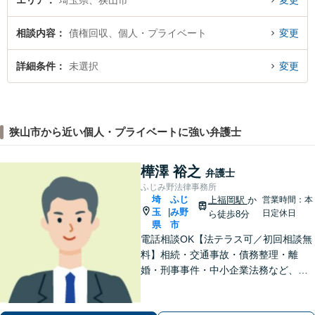
エリア
埼玉県、狭山市
変更
相談内容
債権回収、個人・プライベート
変更
詳細条件
未選択
変更
狭山市から近い個人・プライベートに強い弁護士
樺澤 裕之
弁護士
ふじみ野法律事務所
埼
ふじ
上福岡駅
か
営業時間：本
玉
み野
|
日定休日
ら徒歩8分
県
市
電話相談OK【法テラス可／初回相談無
料】相続・交通事故・債務整理・離
婚・刑事事件・中小企業法務など、お
困りごとは気兼ねなくご相談くださ
い！一人ひとり真摯に向き合い、解決