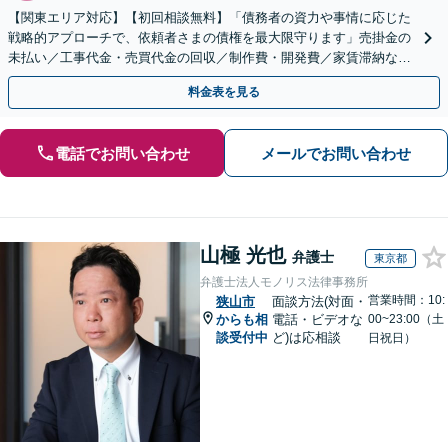
【関東エリア対応】【初回相談無料】「債務者の資力や事情に応じた
戦略的アプローチで、依頼者さまの債権を最大限守ります」売掛金の
未払い／工事代金・売買代金の回収／制作費・開発費／家賃滞納な
ど、事業活動で発生するあらゆる債権回収に実績あり
料金表を見る
電話でお問い合わせ
メールでお問い合わせ
山極 光也
弁護士
東京都
弁護士法人モノリス法律事務所
営業時間：10:
狭山市
面談方法(対面・
からも相
電話・ビデオな
00~23:00（土
談受付中
ど)は応相談
日祝日）