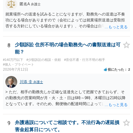
匿名A
せん。
弁護士
就業場所への送達を試みることになりますが、勤務先への送達は不奏
功になる場合がありますので（会社によっては就業場所送達は受取拒
否する方針にしている場合があります）、その場合は自宅の住所調査
が必要になるでしょう。
8
少額訴訟 住所不明の場合勤務先への書類送達は可
能？
#140万円以下
#少額訴訟の相談・依頼
#音信不通・行方不明の相手
#個人・プライベート
2026年7月12日
役にたった
2
川添 圭
弁護士
> ただ、相手の勤務先しか正確な送達先として把握できておらず、そ
の勤務先の営業時間が月・火・土・日は6時～9時、木曜日は21時以降
となっています。そのため、郵便物の配達時間によっては受け取りが
難しい可能性があります。 営業時間を具体的に明らかにして、早朝・
夜間の送達を上申するのが基本になりますが、感覚的には郵便局を動
かすには早すぎるので執行官送達を申し立てる必要があるかもしれま
9
弁護過誤についてご相談です。不法行為の遅延損
せん。裁判所としては（あまりに特殊すぎて）就業場所送達を認めな
害金起算日について。