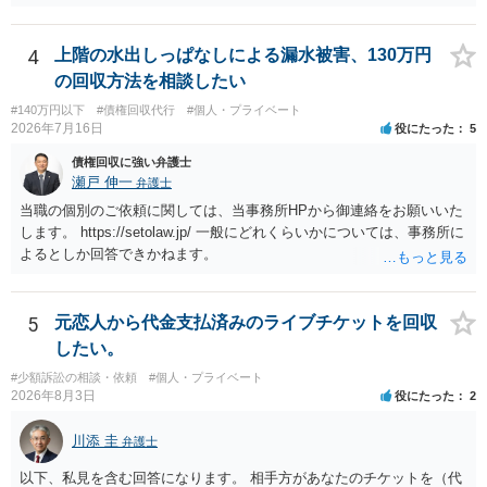
を受け取ることは無いと思われます。 なお、交渉段階で代理人が就い
ている場合は、相手方（被告）の住所で訴状を作成提出し、裁判所に
代理人が就いていたことを知らせると（訴状の記載内容から明らかな
4
上階の水出しっぱなしによる漏水被害、130万円
場合も）、裁判所が当該代理人弁護士に事前連絡し、引き続き訴訟も
の回収方法を相談したい
受任するかを聞いたうえで、受任の意志が明らかになったところで、
#140万円以下
#債権回収代行
#個人・プライベート
直接被告に送達するのではなく、代理人に訴状の受領を促すこともあ
2026年7月16日
役にたった
5
ります。 ラインのやり取りでしか証拠がないと、実際の本人性が明ら
かではありません。もちろん弁護士（２０万円の請求で代理人弁護士
債権回収に強い弁護士
に委任するかも疑わしいのですが）も住所は明らかにしないでしょ
瀬戸 伸一
弁護士
う。 何か本人を示す事実（振込先などの情報）から、相手の住所等の
当職の個別のご依頼に関しては、当事務所HPから御連絡をお願いいた
情報を割り出していくしかないように思えます。 以上、ご参考まで。
します。 https://setolaw.jp/ 一般にどれくらいかについては、事務所に
よるとしか回答できかねます。
5
元恋人から代金支払済みのライブチケットを回収
したい。
#少額訴訟の相談・依頼
#個人・プライベート
2026年8月3日
役にたった
2
川添 圭
弁護士
以下、私見を含む回答になります。 相手方があなたのチケットを（代