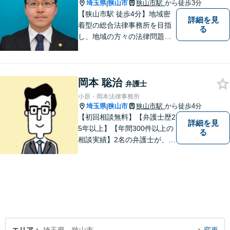
埼玉県
狭山市
狭山市駅
から徒歩3分
|
【狭山市駅 徒歩4分】地域密
詳細を見
着型の総合法律事務所を目指
る
し、地域の方々の法律問題を
迅速かつ良い解決に導けるよ
う最善を尽くします。 法律問
題でお悩みのことがあればお
岡本 聡治
気軽にご相談ください。
弁護士
小原・岡本法律事務所
埼玉県
狭山市
狭山市駅
から徒歩4分
|
【初回相談無料】【弁護士歴2
詳細を見
5年以上】【年間300件以上の
る
相談実績】2名の弁護士が、さ
まざまな問題を解決します！
【離婚】不倫の慰謝料請求、
財産分与、養育費など、ご相
談ください【相続】税理士や
司法書士などと連携し、複雑
な案件も対応。【狭山市駅4
分】