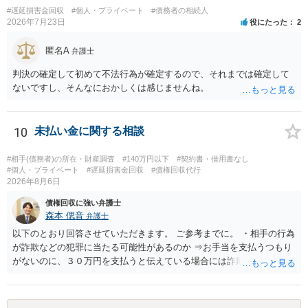
い可能性もありますし、執行官送達には費用もかかりますので、まず
#遅延損害金回収
#個人・プライベート
#債務者の相続人
は裁判所へ相談した方がよいと思います。
2026年7月23日
役にたった
2
匿名A
弁護士
判決の確定して初めて不法行為が確定するので、それまでは確定して
ないですし、そんなにおかしくは感じませんね。
10
未払い金に関する相談
#相手(債務者)の所在・財産調査
#140万円以下
#契約書・借用書なし
#個人・プライベート
#遅延損害金回収
#債権回収代行
2026年8月6日
債権回収に強い弁護士
森本 偲音
弁護士
以下のとおり回答させていただきます。 ご参考までに。 ・相手の行為
が詐欺などの犯罪に当たる可能性があるのか ⇒お手当を支払うつもり
がないのに、３０万円を支払うと伝えている場合には詐欺罪に該当す
る可能性があります。 ・未払い金を回収するためにどのような法的手
段が取れるのか ⇒契約に基づく履行請求として３０万円を請求するこ
とが考えられますが、 パパ活の契約は、売春防止法に抵触する契約