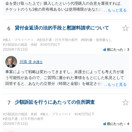
金を受け取った上で）購入したという代理購入の合意を重視すれば、
チケットのうち1枚の所有権あるいは使用権限があなたにあり、チケッ
トの引渡しを求める権利があるという主張が認められやすいといえま
す。 一方、このチケット購入には「相手方と一緒に行く」という合意
も付随していたことを無視することができません。こちらを重視すれ
6
貸付金返済の法的手段と慰謝料請求について
ば、交際を終了させたことにより「一緒に行く」という結果の実現に
重大な障害が発生しており、当然にチケットを引き渡すべきといえる
#個人・プライベート
#音信不通・行方不明の相手
#契約書・借用書なし
かは微妙であり、むしろ返金すべきとするのが当事者の合理的意思に
#少額訴訟の相談・依頼
#140万円以下
2026年7月13日
役にたった
3
合致するのではないか、という判断に傾くことになると思います。 例
えば、当該チケットが座席指定である場合、交際を解消した2人が当日
川添 圭
隣り合わせになることは避けたいという心理が働くことも無理からぬ
弁護士
ところです。一方、チケットがエリア指定のアリーナ席であれば隣り
事案によって戦略は変わってきますし、弁護士によっても考え方が違
合わせにならずに済むかもしれませんし、そのチケットが入手困難で
う可能性があるので、ご質問に書かれた事情をもとにした私見として
あったり特別席であったりすれば、判断は変わってくるかもしれませ
回答すると、あなたの立替分（時期と金額）を確定させた上で、淡々
ん。当該チケットがチケット転売防止法に規定する特定興行入場券に
と訴訟提起する方がよい事案ではないかと思料します。支払督促だ
該当し、券面上使用者が指定されている場合には、チケット引渡し以
と、もし異議申立てがなされる可能性が高そうであれば時間の浪費
外に選択肢がない場合もあるでしょう。 このように、本件の紛争は、
（通常訴訟へ移行する日数分空転する）になりますし、支払督促及び
7
少額訴訟を行うにあたっての住所調査
法的には「当事者の合理的意思」がどこにあるのかを追求した解決が
その異議後の通常訴訟は相手方の住所地が管轄裁判所になるため（特
必要になると思われます。なかなか難しい問題なので、弁護士によっ
に相手方が遠方である場合は）対応が面倒な場合があるからです。相
#少額訴訟の相談・依頼
#個人・プライベート
#140万円以下
ても回答は異なるかもしれません。
手方の主張については、和解で減額を考慮すればよいと思います。 な
#音信不通・行方不明の相手
2026年7月13日
役にたった
4
お、残念ながら、「連絡も返ってこず、返済の目処も立たずで精神的
ダメージが大きく」という理由では、慰謝料請求は通常は認められま