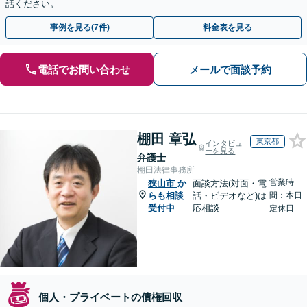
話ください。
事例を見る(7件)
料金表を見る
電話でお問い合わせ
メールで面談予約
棚田 章弘
東京都
インタビュ
ーを見る
弁護士
棚田法律事務所
営業時
狭山市
か
面談方法(対面・電
らも相談
話・ビデオなど)は
間：本日
受付中
応相談
定休日
個人・プライベートの債権回収