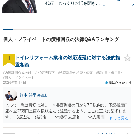
代行，じっくりお話を聞き、
ひとつひとつのご相談に取り
組んでいきます。労働局やハ
ローワークでの勤務経験の中
で、様々な問題に直面してき
ました。相談だけでもお気軽
個人・プライベートの債権回収の法律Q&Aランキング
にお問合せください。
1
トイレリフォーム業者の対応遅延に対する法的措
置相談
#内容証明作成送付
#140万円以下
#少額訴訟の相談・依頼
#契約書・借用書なし
#個人・プライベート
2026年8月4日
役にたった
6
鈴木 祥平
弁護士
よって、私は貴殿に対し、本書面到達の日から7日以内に、下記指定口
座へ金23万円全額を振り込んで返還するよう、ここに正式に請求しま
す。 【振込先】 銀行名 ○○銀行 支店名 ○○支店 預金種別 普通
口座番号 ○○○○○○○ 口座名義 ○○○○ 万一、上記期限までに返金がな
されない場合には、貴殿には任意に返金する意思がないものと判断