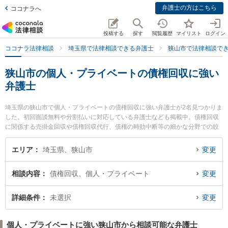
弁護士の方はこちら
ココナラへ
投稿する
探す
閲覧履歴
マイリスト
ログイン
ココナラ法律相談
埼玉県で法律相談できる弁護士
狭山市で法律相談で
狭山市の個人・プライベートの債権回収に強い
弁護士
埼玉県の狭山市で個人・プライベートの債権回収に強い弁護士が2名見つかりま
した。初回面談無料や分割払いに対応している弁護士なども掲載中。債権回収
に関係する売掛金回収や債権回収代行、債権の時効中断等の細かな分野での絞
り込み検索もでき便利です。特に田島遼一法律事務所の田島 遼一弁護士や小
原・岡本法律事務所の岡本 聡治弁護士のプロフィール情報や弁護士費用、強み
エリア
埼玉県、狭山市
変更
などが注目されています。『狭山市で土日や夜間に発生した個人・プライベー
トの債権回収のトラブルを今すぐに弁護士に相談したい』『個人・プライベー
相談内容
債権回収、個人・プライベート
変更
トの債権回収のトラブル解決の実績豊富な近くの弁護士を検索したい』『初回
相談無料で個人・プライベートの債権回収を法律相談できる狭山市内の弁護士
に相談予約したい』などでお困りの相談者さんにおすすめです。
詳細条件
未選択
変更
個人・プライベートに強い狭山市から相談可能な弁護士