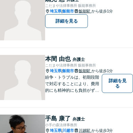
こだまや法律事務所 飯能事務所
埼玉県
飯能市
飯能駅
から徒歩1分
|
詳細を見る
本間 由也
弁護士
こだまや法律事務所 飯能事務所
埼玉県
飯能市
飯能駅
から徒歩1分
|
紛争・トラブルは、初期段階
詳細を見
で対応することにより、費用
る
的にも精神的にも負担がずっ
と軽くなります。 さらに言え
ば、紛争・トラブルの「予
防」こそ、重要なのです。ぜ
ひ一度ご相談ください。
手島 康了
弁護士
小手の森法律事務所
埼玉県
川越市
川越駅
から徒歩3分
|