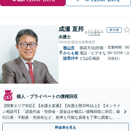
成瀬 直邦
東京都
インタビュ
ーを見る
弁護士
NN赤坂溜池法律事務所
営業時間：00:
狭山市
面談方法(対面・
からも相
電話・ビデオな
00~23:59（土
談受付中
ど)は応相談
日祝日）
個人・プライベートの債権回収
【関東エリア対応】【弁護士直通】【弁護士歴10年以上】【オンライ
ン相談可】「請負代金・売掛金・貸金ほか幅広い債権回収に対応」銀
行口座・不動産・売掛先など、差押え可能な資産を丁寧に調査し、効
果的な手続きを選択します【休日・夜間相談可】
料金表を見る