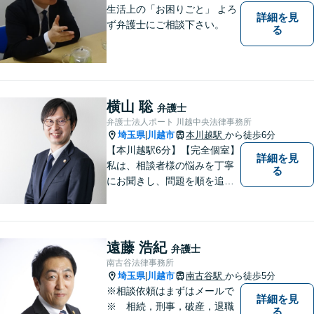
生活上の「お困りごと」 よろ
詳細を見
ず弁護士にご相談下さい。
る
横山 聡
弁護士
弁護士法人ポート 川越中央法律事務所
埼玉県
川越市
本川越駅
から徒歩6分
|
【本川越駅6分】【完全個室】
詳細を見
私は、相談者様の悩みを丁寧
る
にお聞きし、問題を順を追っ
て解決することを心がけてい
ます。 法律を利用することは
決して悪いことではありませ
ん。問題を解決するための適
遠藤 浩紀
弁護士
切なサポートを提供します。
南古谷法律事務所
お気軽にご相談ください。
埼玉県
川越市
南古谷駅
から徒歩5分
|
※相談依頼はまずはメールで
詳細を見
※ 相続，刑事，破産，退職
る