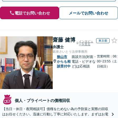
電話でお問い合わせ
メールでお問い合わせ
齋藤 健博
東京都
インタビュ
ーを見る
弁護士
銀座さいとう法律事務所
営業時間：06:
狭山市
面談方法(対面・
からも相
電話・ビデオな
00~23:55（土
談受付中
ど)は応相談
日祝日）
個人・プライベートの債権回収
【当日・休日・夜間相談可】債権をためない為の予防策と実際の回収
はお任せください。迅速に行動し丁寧に対応いたします。まずはお電