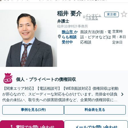
稲井 要介
東京都
インタビュ
ーを見る
弁護士
稲井法律特許事務所
営業時
狭山市
か
面談方法(対面・電
らも相談
話・ビデオなど)は
間：本日
受付中
応相談
定休日
個人・プライベートの債権回収
【関東エリア対応】【電話相談可】【WEB面談対応】債権回収は初動
が肝心なので、スピーディーな対応を心がけています。売掛金や請負
代金の未払い、取引先への損害賠償請求など、企業間の債権回収に幅
広く対応「フリーランスの報酬未払いもご相談ください」
事例を見る(1件)
料金表を見る
電話でお問い合わせ
メールでお問い合わせ